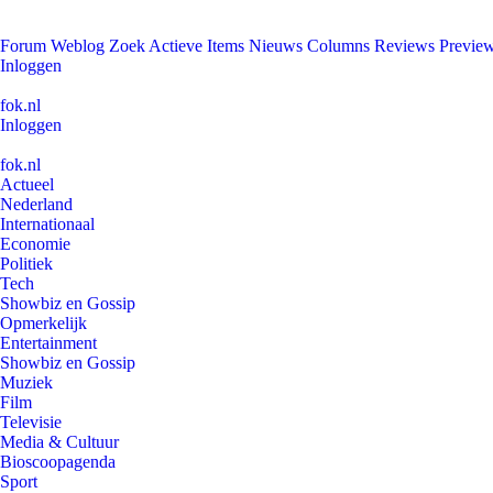
Forum
Weblog
Zoek
Actieve Items
Nieuws
Columns
Reviews
Previe
Inloggen
fok.nl
Inloggen
fok.nl
Actueel
Nederland
Internationaal
Economie
Politiek
Tech
Showbiz en Gossip
Opmerkelijk
Entertainment
Showbiz en Gossip
Muziek
Film
Televisie
Media & Cultuur
Bioscoopagenda
Sport