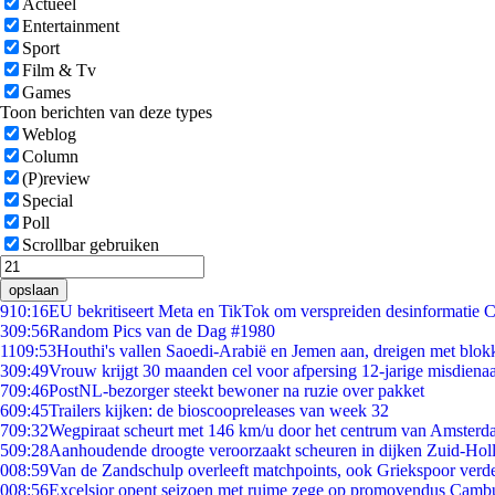
Actueel
Entertainment
Sport
Film & Tv
Games
Toon berichten van deze types
Weblog
Column
(P)review
Special
Poll
Scrollbar gebruiken
opslaan
9
10:16
EU bekritiseert Meta en TikTok om verspreiden desinformatie 
3
09:56
Random Pics van de Dag #1980
11
09:53
Houthi's vallen Saoedi-Arabië en Jemen aan, dreigen met blok
3
09:49
Vrouw krijgt 30 maanden cel voor afpersing 12-jarige misdienaa
7
09:46
PostNL-bezorger steekt bewoner na ruzie over pakket
6
09:45
Trailers kijken: de bioscoopreleases van week 32
7
09:32
Wegpiraat scheurt met 146 km/u door het centrum van Amster
5
09:28
Aanhoudende droogte veroorzaakt scheuren in dijken Zuid-Hol
0
08:59
Van de Zandschulp overleeft matchpoints, ook Griekspoor verde
0
08:56
Excelsior opent seizoen met ruime zege op promovendus Camb