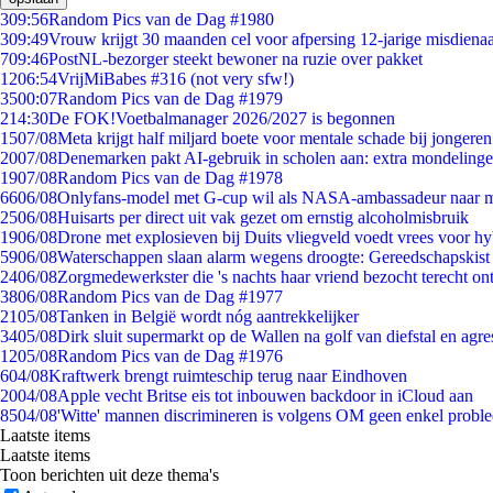
3
09:56
Random Pics van de Dag #1980
3
09:49
Vrouw krijgt 30 maanden cel voor afpersing 12-jarige misdienaa
7
09:46
PostNL-bezorger steekt bewoner na ruzie over pakket
12
06:54
VrijMiBabes #316 (not very sfw!)
35
00:07
Random Pics van de Dag #1979
2
14:30
De FOK!Voetbalmanager 2026/2027 is begonnen
15
07/08
Meta krijgt half miljard boete voor mentale schade bij jongeren
20
07/08
Denemarken pakt AI-gebruik in scholen aan: extra mondeling
19
07/08
Random Pics van de Dag #1978
66
06/08
Onlyfans-model met G-cup wil als NASA-ambassadeur naar 
25
06/08
Huisarts per direct uit vak gezet om ernstig alcoholmisbruik
19
06/08
Drone met explosieven bij Duits vliegveld voedt vrees voor hy
59
06/08
Waterschappen slaan alarm wegens droogte: Gereedschapskist
24
06/08
Zorgmedewerkster die 's nachts haar vriend bezocht terecht on
38
06/08
Random Pics van de Dag #1977
21
05/08
Tanken in België wordt nóg aantrekkelijker
34
05/08
Dirk sluit supermarkt op de Wallen na golf van diefstal en agre
12
05/08
Random Pics van de Dag #1976
6
04/08
Kraftwerk brengt ruimteschip terug naar Eindhoven
20
04/08
Apple vecht Britse eis tot inbouwen backdoor in iCloud aan
85
04/08
'Witte' mannen discrimineren is volgens OM geen enkel probl
Laatste items
Laatste items
Toon berichten uit deze thema's