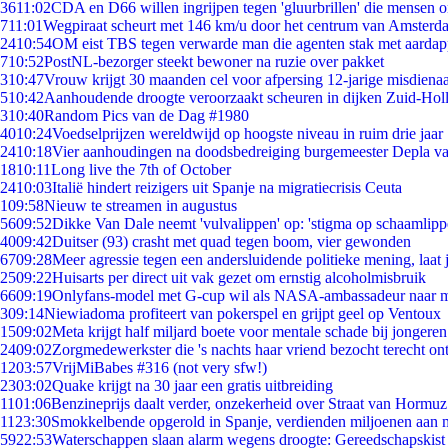
36
11:02
CDA en D66 willen ingrijpen tegen 'gluurbrillen' die mensen 
7
11:01
Wegpiraat scheurt met 146 km/u door het centrum van Amsterd
24
10:54
OM eist TBS tegen verwarde man die agenten stak met aardap
7
10:52
PostNL-bezorger steekt bewoner na ruzie over pakket
3
10:47
Vrouw krijgt 30 maanden cel voor afpersing 12-jarige misdienaa
5
10:42
Aanhoudende droogte veroorzaakt scheuren in dijken Zuid-Hol
3
10:40
Random Pics van de Dag #1980
40
10:24
Voedselprijzen wereldwijd op hoogste niveau in ruim drie jaar
24
10:18
Vier aanhoudingen na doodsbedreiging burgemeester Depla v
18
10:11
Long live the 7th of October
24
10:03
Italië hindert reizigers uit Spanje na migratiecrisis Ceuta
1
09:58
Nieuw te streamen in augustus
56
09:52
Dikke Van Dale neemt 'vulvalippen' op: 'stigma op schaamlip
40
09:42
Duitser (93) crasht met quad tegen boom, vier gewonden
67
09:28
Meer agressie tegen een andersluidende politieke mening, laat j
25
09:22
Huisarts per direct uit vak gezet om ernstig alcoholmisbruik
66
09:19
Onlyfans-model met G-cup wil als NASA-ambassadeur naar 
3
09:14
Niewiadoma profiteert van pokerspel en grijpt geel op Ventoux
15
09:02
Meta krijgt half miljard boete voor mentale schade bij jongeren
24
09:02
Zorgmedewerkster die 's nachts haar vriend bezocht terecht on
12
03:57
VrijMiBabes #316 (not very sfw!)
23
03:02
Quake krijgt na 30 jaar een gratis uitbreiding
11
01:06
Benzineprijs daalt verder, onzekerheid over Straat van Hormuz 
11
23:30
Smokkelbende opgerold in Spanje, verdienden miljoenen aan 
59
22:53
Waterschappen slaan alarm wegens droogte: Gereedschapskist