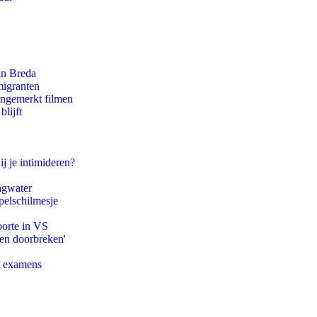
an Breda
migranten
ongemerkt filmen
lijft
ij je intimideren?
agwater
pelschilmesje
oorte in VS
pen doorbreken'
e examens