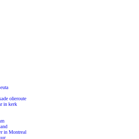
Ceuta
kade olieroute
r in kerk
dam
land
r in Montreal
uur