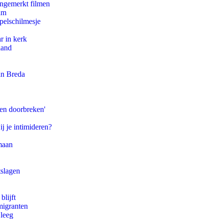
ongemerkt filmen
am
pelschilmesje
r in kerk
land
an Breda
pen doorbreken'
ij je intimideren?
maan
tslagen
blijft
migranten
 leeg