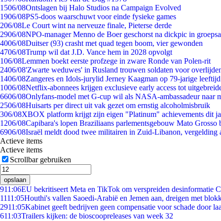
15
06/08
Ontslagen bij Halo Studios na Campaign Evolved
19
06/08
PS5-doos waarschuwt voor einde fysieke games
2
06/08
Le Court wint na nerveuze finale, Pieterse derde
29
06/08
NPO-manager Menno de Boer geschorst na dickpic in groeps
40
06/08
Duitser (93) crasht met quad tegen boom, vier gewonden
47
06/08
Trump wil dat J.D. Vance hem in 2028 opvolgt
1
06/08
Lemmen boekt eerste profzege in zware Ronde van Polen-rit
24
06/08
'Zwarte weduwes' in Rusland trouwen soldaten voor overlijden
14
06/08
Zangeres en Idols-jurylid Jerney Kaagman op 79-jarige leeftij
10
06/08
Netflix-abonnees krijgen exclusieve early access tot uitgebreid
66
06/08
Onlyfans-model met G-cup wil als NASA-ambassadeur naar 
25
06/08
Huisarts per direct uit vak gezet om ernstig alcoholmisbruik
3
06/08
XBOX platform krijgt zijn eigen "Platinum" achievements dit ja
12
06/08
Capibara's lopen Braziliaans parlementsgebouw Mato Grosso 
69
06/08
Israël meldt dood twee militairen in Zuid-Libanon, vergeldin
Actieve items
Actieve items
Scrollbar gebruiken
opslaan
9
11:06
EU bekritiseert Meta en TikTok om verspreiden desinformatie C
11
11:05
Houthi's vallen Saoedi-Arabië en Jemen aan, dreigen met blokk
29
11:05
Kabinet geeft bedrijven geen compensatie voor schade door la
6
11:03
Trailers kijken: de bioscoopreleases van week 32