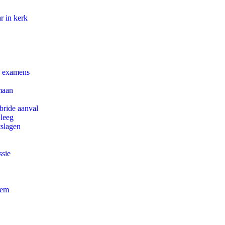
r in kerk
e examens
maan
bride aanval
 leeg
tslagen
ssie
eem