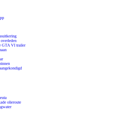
app
suitkering
d overleden
e GTA VI trailer
maan
ar
binnen
g aangekondigd
euta
ade olieroute
agwater