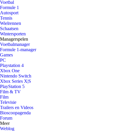
Voetbal
Formule 1
Autosport
Tennis
Wielrennen
Schaatsen
Wintersporten
Managerspelen
Voetbalmanager
Formule 1-manager
Games
PC
Playstation 4
Xbox One
Nintendo Switch
Xbox Series X|S
PlayStation 5
Film & TV
Film
Televisie
Trailers en Videos
Bioscoopagenda
Forum
Meer
Weblog