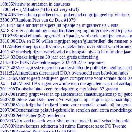
1
08:35
Nieuw te streamen in augustus
12
06:54
VrijMiBabes #316 (not very sfw!)
3
04:46
Niewiadoma profiteert van pokerspel en grijpt geel op Ventoux
35
00:07
Random Pics van de Dag #1979
24
18:47
Italië hindert reizigers uit Spanje na migratiecrisis Ceuta
24
18:31
Vier aanhoudingen na doodsbedreiging burgemeester Depla v
11
18:26
Smokkelbende opgerold in Spanje, verdienden miljoenen aan 
36
18:08
CDA en D66 willen ingrijpen tegen 'gluurbrillen' die mensen 
11
17:56
Benzineprijs daalt verder, onzekerheid over Straat van Hormuz b
40
17:47
Voedselprijzen wereldwijd op hoogste niveau in ruim drie jaar
23
14:33
Quake krijgt na 30 jaar een gratis uitbreiding
2
14:30
De FOK!Voetbalmanager 2026/2027 is begonnen
67
13:48
Meer agressie tegen een andersluidende politieke mening, laat j
31
11:52
Amsterdams dierenasiel DOA overspoeld met babykonijntjes
29
11:46
Kabinet geeft bedrijven geen compensatie voor schade door la
24
11:14
OM eist TBS tegen verwarde man die agenten stak met aardap
30
11:08
Tropische hitte keert zondag terug met lokaal 32 graden
30
07/08
Trump grijpt weer in op automatisch staatsburgerschap bij geb
56
07/08
Dikke Van Dale neemt 'vulvalippen' op: 'stigma op schaamlip
15
07/08
Meta krijgt half miljard boete voor mentale schade bij jongeren
20
07/08
Denemarken pakt AI-gebruik in scholen aan: extra mondeling
25
07/08
Peter Faber (82) overleden
0
07/08
Ajax veel te sterk voor Shelbourne, maar houdt schade beperkt
1
07/08
Nieuwkomers schitteren bij ruime Europese zege FC Twente
19
07/08
Random Pics van de Dag #1978