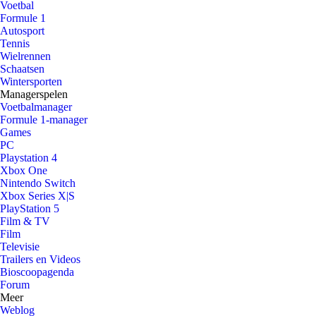
Voetbal
Formule 1
Autosport
Tennis
Wielrennen
Schaatsen
Wintersporten
Managerspelen
Voetbalmanager
Formule 1-manager
Games
PC
Playstation 4
Xbox One
Nintendo Switch
Xbox Series X|S
PlayStation 5
Film & TV
Film
Televisie
Trailers en Videos
Bioscoopagenda
Forum
Meer
Weblog