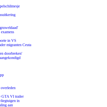
pelschilmesje
suitkering
'gruweldaad'
e examens
oorte in VS
onder migranten Ceuta
pen doorbreken'
g aangekondigd
app
d overleden
e GTA VI trailer
iegtuigen in
aling aan