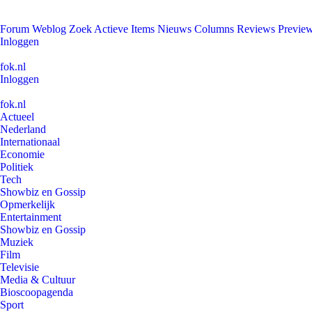
Forum
Weblog
Zoek
Actieve Items
Nieuws
Columns
Reviews
Previe
Inloggen
fok.nl
Inloggen
fok.nl
Actueel
Nederland
Internationaal
Economie
Politiek
Tech
Showbiz en Gossip
Opmerkelijk
Entertainment
Showbiz en Gossip
Muziek
Film
Televisie
Media & Cultuur
Bioscoopagenda
Sport