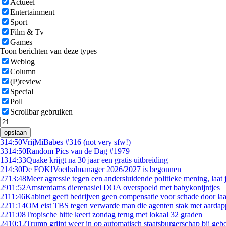
Actueel
Entertainment
Sport
Film & Tv
Games
Toon berichten van deze types
Weblog
Column
(P)review
Special
Poll
Scrollbar gebruiken
opslaan
3
14:50
VrijMiBabes #316 (not very sfw!)
33
14:50
Random Pics van de Dag #1979
13
14:33
Quake krijgt na 30 jaar een gratis uitbreiding
2
14:30
De FOK!Voetbalmanager 2026/2027 is begonnen
27
13:48
Meer agressie tegen een andersluidende politieke mening, laat j
29
11:52
Amsterdams dierenasiel DOA overspoeld met babykonijntjes
21
11:46
Kabinet geeft bedrijven geen compensatie voor schade door la
22
11:14
OM eist TBS tegen verwarde man die agenten stak met aardap
22
11:08
Tropische hitte keert zondag terug met lokaal 32 graden
24
10:12
Trump grijpt weer in op automatisch staatsburgerschap bij geb