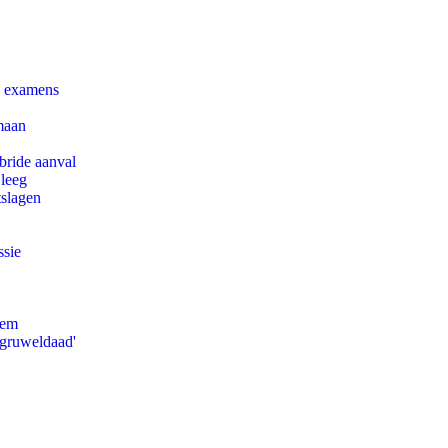
e examens
maan
bride aanval
 leeg
tslagen
ssie
eem
'gruweldaad'