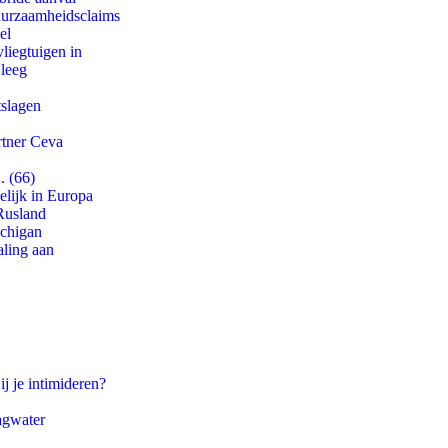
duurzaamheidsclaims
el
iegtuigen in
 leeg
tslagen
rtner Ceva
. (66)
lijk in Europa
Rusland
ichigan
aling aan
ij je intimideren?
agwater