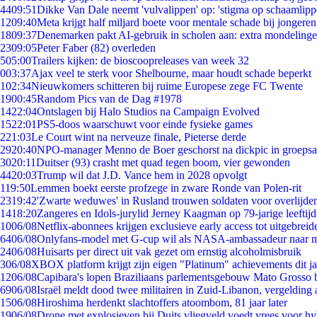
44
09:51
Dikke Van Dale neemt 'vulvalippen' op: 'stigma op schaamlip
12
09:40
Meta krijgt half miljard boete voor mentale schade bij jongeren
18
09:37
Denemarken pakt AI-gebruik in scholen aan: extra mondeling
23
09:05
Peter Faber (82) overleden
5
05:00
Trailers kijken: de bioscoopreleases van week 32
0
03:37
Ajax veel te sterk voor Shelbourne, maar houdt schade beperkt
1
02:34
Nieuwkomers schitteren bij ruime Europese zege FC Twente
19
00:45
Random Pics van de Dag #1978
14
22:04
Ontslagen bij Halo Studios na Campaign Evolved
15
22:01
PS5-doos waarschuwt voor einde fysieke games
2
21:03
Le Court wint na nerveuze finale, Pieterse derde
29
20:40
NPO-manager Menno de Boer geschorst na dickpic in groeps
30
20:11
Duitser (93) crasht met quad tegen boom, vier gewonden
44
20:03
Trump wil dat J.D. Vance hem in 2028 opvolgt
1
19:50
Lemmen boekt eerste profzege in zware Ronde van Polen-rit
23
19:42
'Zwarte weduwes' in Rusland trouwen soldaten voor overlijden
14
18:20
Zangeres en Idols-jurylid Jerney Kaagman op 79-jarige leeftij
10
06/08
Netflix-abonnees krijgen exclusieve early access tot uitgebreid
64
06/08
Onlyfans-model met G-cup wil als NASA-ambassadeur naar 
24
06/08
Huisarts per direct uit vak gezet om ernstig alcoholmisbruik
3
06/08
XBOX platform krijgt zijn eigen "Platinum" achievements dit ja
12
06/08
Capibara's lopen Braziliaans parlementsgebouw Mato Grosso 
69
06/08
Israël meldt dood twee militairen in Zuid-Libanon, vergeldin
15
06/08
Hiroshima herdenkt slachtoffers atoombom, 81 jaar later
19
06/08
Drone met explosieven bij Duits vliegveld voedt vrees voor hy