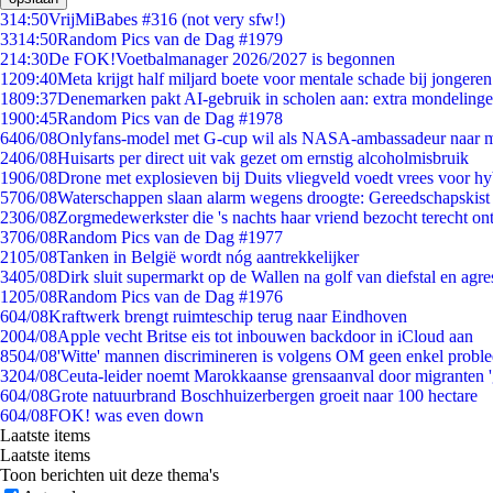
3
14:50
VrijMiBabes #316 (not very sfw!)
33
14:50
Random Pics van de Dag #1979
2
14:30
De FOK!Voetbalmanager 2026/2027 is begonnen
12
09:40
Meta krijgt half miljard boete voor mentale schade bij jongeren
18
09:37
Denemarken pakt AI-gebruik in scholen aan: extra mondeling
19
00:45
Random Pics van de Dag #1978
64
06/08
Onlyfans-model met G-cup wil als NASA-ambassadeur naar 
24
06/08
Huisarts per direct uit vak gezet om ernstig alcoholmisbruik
19
06/08
Drone met explosieven bij Duits vliegveld voedt vrees voor hy
57
06/08
Waterschappen slaan alarm wegens droogte: Gereedschapskist
23
06/08
Zorgmedewerkster die 's nachts haar vriend bezocht terecht on
37
06/08
Random Pics van de Dag #1977
21
05/08
Tanken in België wordt nóg aantrekkelijker
34
05/08
Dirk sluit supermarkt op de Wallen na golf van diefstal en agre
12
05/08
Random Pics van de Dag #1976
6
04/08
Kraftwerk brengt ruimteschip terug naar Eindhoven
20
04/08
Apple vecht Britse eis tot inbouwen backdoor in iCloud aan
85
04/08
'Witte' mannen discrimineren is volgens OM geen enkel probl
32
04/08
Ceuta-leider noemt Marokkaanse grensaanval door migranten 
6
04/08
Grote natuurbrand Boschhuizerbergen groeit naar 100 hectare
6
04/08
FOK! was even down
Laatste items
Laatste items
Toon berichten uit deze thema's