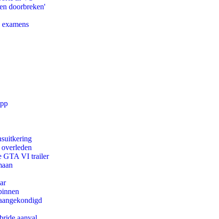
pen doorbreken'
e examens
app
suitkering
d overleden
e GTA VI trailer
maan
ar
binnen
g aangekondigd
bride aanval