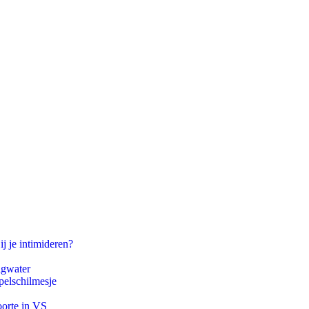
ij je intimideren?
agwater
pelschilmesje
oorte in VS