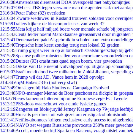
29
16:08
Amsterdams dierenasiel DOA overspoeld met babykonijntjes
22
16:07
OM eist TBS tegen verwarde man die agenten stak met aardap
23
16:04
Peter Faber (82) overleden
23
16:04
'Zwarte weduwes' in Rusland trouwen soldaten voor overlijden
5
15:58
Trailers kijken: de bioscoopreleases van week 32
12
15:55
Meta krijgt half miljard boete voor mentale schade bij jongeren
32
15:43
Ceuta-leider noemt Marokkaanse grensaanval door migranten 
18
15:41
Denemarken pakt AI-gebruik in scholen aan: extra mondeling
22
15:40
Tropische hitte keert zondag terug met lokaal 32 graden
24
15:35
Trump grijpt weer in op automatisch staatsburgerschap bij geb
36
15:28
Spaanse politie: minstens tien voor terrorisme veroordeelden 
30
15:28
Duitser (93) crasht met quad tegen boom, vier gewonden
44
15:15
Dikke Van Dale neemt 'vulvalippen' op: 'stigma op schaamlip
69
15:03
Israël meldt dood twee militairen in Zuid-Libanon, vergeldin
44
14:47
Trump wil dat J.D. Vance hem in 2028 opvolgt
3
14:34
VrijMiBabes #316 (not very sfw!)
14
13:49
Ontslagen bij Halo Studios na Campaign Evolved
29
13:48
NPO-manager Menno de Boer geschorst na dickpic in groeps
1
13:37
Nieuwkomers schitteren bij ruime Europese zege FC Twente
15
13:12
PS5-doos waarschuwt voor einde fysieke games
14
12:19
Zangeres en Idols-jurylid Jerney Kaagman op 79-jarige leeftij
24
12:00
Huisarts per direct uit vak gezet om ernstig alcoholmisbruik
10
11:41
Netflix-abonnees krijgen exclusieve early access tot uitgebreid
26
10:54
NAVO zet wegens Russische provocatie 250% meer gevechtsvl
14
10:46
Accell, moederbedrijf Sparta en Batavus, vraagt uitstel van bet