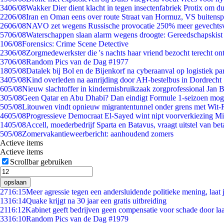
34
06/08
Wakker Dier dient klacht in tegen insectenfabriek Protix om 
22
06/08
Iran en Oman eens over route Straat van Hormuz, VS buitensp
26
06/08
NAVO zet wegens Russische provocatie 250% meer gevechtsvl
57
06/08
Waterschappen slaan alarm wegens droogte: Gereedschapskist
1
06/08
Forensics: Crime Scene Detective
23
06/08
Zorgmedewerkster die 's nachts haar vriend bezocht terecht on
37
06/08
Random Pics van de Dag #1977
18
05/08
Datalek bij Bol en de Bijenkorf na cyberaanval op logistiek pa
34
05/08
Kind overleden na aanrijding door AH-bestelbus in Dordrecht
6
05/08
Nieuw slachtoffer in kindermisbruikzaak zorgprofessional Jan B
3
05/08
Geen Qatar en Abu Dhabi? Dan eindigt Formule 1-seizoen moge
5
05/08
Litouwen vindt opnieuw migrantentunnel onder grens met Wit-
46
05/08
Progressieve Democraat El-Sayed wint nipt voorverkiezing M
14
05/08
Accell, moederbedrijf Sparta en Batavus, vraagt uitstel van bet
5
05/08
Zomervakantieweerbericht: aanhoudend zomers
Actieve items
Actieve items
Scrollbar gebruiken
opslaan
27
16:15
Meer agressie tegen een andersluidende politieke mening, laat j
13
16:14
Quake krijgt na 30 jaar een gratis uitbreiding
21
16:12
Kabinet geeft bedrijven geen compensatie voor schade door la
33
16:10
Random Pics van de Dag #1979