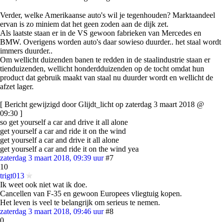
Verder, welke Amerikaanse auto's wil je tegenhouden? Marktaandeel
ervan is zo miniem dat het geen zoden aan de dijk zet.
Als laatste staan er in de VS gewoon fabrieken van Mercedes en
BMW. Overigens worden auto's daar sowieso duurder.. het staal wordt
immers duurder..
Om wellicht duizenden banen te redden in de staalindustrie staan er
tienduizenden, wellicht honderdduizenden op de tocht omdat hun
product dat gebruik maakt van staal nu duurder wordt en wellicht de
afzet lager.
[ Bericht gewijzigd door Glijdt_licht op zaterdag 3 maart 2018 @
09:30 ]
so get yourself a car and drive it all alone
get yourself a car and ride it on the wind
get yourself a car and drive it all alone
get yourself a car and ride it on the wind yea
zaterdag 3 maart 2018, 09:39 uur
#7
10
trigt013
Ik weet ook niet wat ik doe.
Cancellen van F-35 en gewoon Europees vliegtuig kopen.
Het leven is veel te belangrijk om serieus te nemen.
zaterdag 3 maart 2018, 09:46 uur
#8
0