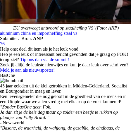
'EU overweegt antwoord op staalheffing VS' (Foto: ANP)
aluminium
china
eu
importheffing
staal
vs
Submitter:
Bron:
ANP
76
Help ons; deel dit item als je het leuk vond
Heb je een leuk of interessant bericht gevonden dat je graag op FOK!
terug ziet?
Tip ons dan via de submit!
Zoek jij altijd de leukste nieuwtjes en kun je daar leuk over schrijven?
Meld je aan als nieuwsposter!
BasOne
45 jaar geleden uit de klei getrokken in Midden-Gelderland, Socialist
en Bourgondiër in maag en lever.
Een levensgenieter die nog gelooft in de goedheid van de mens en in
een Utopie waar we allen vredig met elkaar op de vuist kunnen :P
"Zonder BasOne geen Fok.
Ja dan zit je de hele dag maar op zolder een beetje te rukken op
plaatjes van Patty Brard. "
- Newsworld
"Basone, de waarheid, de wahjong, de gezalfde, de eindbaas, de