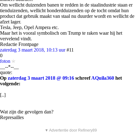
Om wellicht duizenden banen te redden in de staalindustrie staan er
tienduizenden, wellicht honderdduizenden op de tocht omdat hun
product dat gebruik maakt van staal nu duurder wordt en wellicht de
afzet lager.
Tesla, Jeep, Opel Ampera etc.
Maar het is vooral symbolisch om Trump te raken waar hij het
vervelend vindt.
Redactie Frontpage
zaterdag 3 maart 2018, 10:13 uur
#11
0
foton
__--*--__
quote:
Op
zaterdag 3 maart 2018 @ 09:16
schreef
AQuila360
het
volgende:
[..]
Wat zijn die gevolgen dan?
Represailles
▼ Advertentie door Refinery89