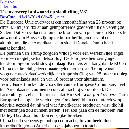
Nieuws
Internationaal
'EU overweegt antwoord op staalheffing VS'
BasOne
03-03-2018 08:45
print
De Europese Unie overweegt een importheffing van 25 procent op
circa 3,5 miljard dollar aan geïmporteerde goederen uit de Verenigde
Staten. Dat zou volgens anonieme bronnen van persbureau Reuters het
antwoord van Brussel zijn op de importheffingen op staal en
aluminium, die de Amerikaanse president Donald Trump heeft
aangekondigd.
De plannen van Trump zorgden vrijdag voor een wereldwijde angst
voor een mogelijke handelsoorlog. De Europese beurzen gingen
hierdoor bijvoorbeeld stevig omlaag. Kenners zijn bang dat de EU en
China met krachtige tegenmaatregelen komen, als Trump vanaf
volgende week daadwerkelijk een importheffing van 25 procent oplegt
voor buitenlands staal en van 10 procent voor aluminium.
Jean-Claude Juncker, de voorzitter van de Europese Commissie, heeft
het Amerikaanse voornemen ook al krachtig veroordeeld. De
Luxemburger zei daarbij meteen dat Brussel
"scherp zal reageren"
om
Europese belangen te verdedigen. Ook heeft hij in een interview op
televisie gezegd dat hij wel wat Amerikaanse producten wist, die hij
met heffingen zou kunnen treffen. Het zou gaan om de motoren van
Harley-Davidson, bourbon en spijkerbroeken.
China heeft eveneens gehint op een reactie, bijvoorbeeld door
importheffingen op Amerikaanse sojabonen in te stellen.