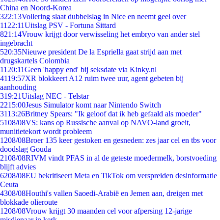
China en Noord-Korea
3
22:13
Vollering slaat dubbelslag in Nice en neemt geel over
11
22:11
Uitslag PSV - Fortuna Sittard
8
21:14
Vrouw krijgt door verwisseling het embryo van ander stel
ingebracht
5
20:35
Nieuwe president De la Espriella gaat strijd aan met
drugskartels Colombia
11
20:11
Geen 'happy end' bij seksdate via Kinky.nl
41
19:57
XR blokkeert A12 ruim twee uur, agent gebeten bij
aanhouding
3
19:21
Uitslag NEC - Telstar
22
15:00
Jesus Simulator komt naar Nintendo Switch
31
13:26
Britney Spears: "Ik geloof dat ik heb gefaald als moeder"
51
08/08
VS: kans op Russische aanval op NAVO-land groeit,
munitietekort wordt probleem
12
08/08
Broer 135 keer gestoken en gesneden: zes jaar cel en tbs voor
doodslag Gouda
21
08/08
RIVM vindt PFAS in al de geteste moedermelk, borstvoeding
blijft advies
62
08/08
EU bekritiseert Meta en TikTok om verspreiden desinformatie
Ceuta
43
08/08
Houthi's vallen Saoedi-Arabië en Jemen aan, dreigen met
blokkade olieroute
12
08/08
Vrouw krijgt 30 maanden cel voor afpersing 12-jarige
misdienaar in kerk