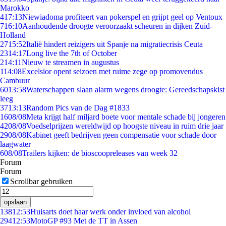
Marokko
4
17:13
Niewiadoma profiteert van pokerspel en grijpt geel op Ventoux
7
16:10
Aanhoudende droogte veroorzaakt scheuren in dijken Zuid-
Holland
27
15:52
Italië hindert reizigers uit Spanje na migratiecrisis Ceuta
23
14:17
Long live the 7th of October
2
14:11
Nieuw te streamen in augustus
1
14:08
Excelsior opent seizoen met ruime zege op promovendus
Cambuur
60
13:58
Waterschappen slaan alarm wegens droogte: Gereedschapskist
leeg
37
13:13
Random Pics van de Dag #1833
16
08/08
Meta krijgt half miljard boete voor mentale schade bij jongeren
42
08/08
Voedselprijzen wereldwijd op hoogste niveau in ruim drie jaar
29
08/08
Kabinet geeft bedrijven geen compensatie voor schade door
laagwater
6
08/08
Trailers kijken: de bioscoopreleases van week 32
Forum
Forum
Scrollbar gebruiken
opslaan
138
12:53
Huisarts doet haar werk onder invloed van alcohol
294
12:53
MotoGP #93 Met de TT in Assen