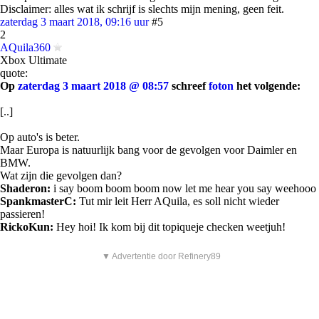
Disclaimer: alles wat ik schrijf is slechts mijn mening, geen feit.
zaterdag 3 maart 2018, 09:16 uur
#5
2
AQuila360
Xbox Ultimate
quote:
Op
zaterdag 3 maart 2018 @ 08:57
schreef
foton
het volgende:
[..]
Op auto's is beter.
Maar Europa is natuurlijk bang voor de gevolgen voor Daimler en
BMW.
Wat zijn die gevolgen dan?
Shaderon:
i say boom boom boom now let me hear you say weehooo
SpankmasterC:
Tut mir leit Herr AQuila, es soll nicht wieder
passieren!
RickoKun:
Hey hoi! Ik kom bij dit topiqueje checken weetjuh!
▼ Advertentie door Refinery89