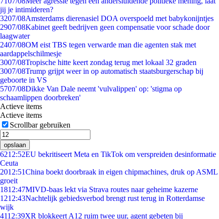
71
07/08
Meer agressie tegen een andersluidende politieke mening, laat
jij je intimideren?
32
07/08
Amsterdams dierenasiel DOA overspoeld met babykonijntjes
29
07/08
Kabinet geeft bedrijven geen compensatie voor schade door
laagwater
24
07/08
OM eist TBS tegen verwarde man die agenten stak met
aardappelschilmesje
30
07/08
Tropische hitte keert zondag terug met lokaal 32 graden
30
07/08
Trump grijpt weer in op automatisch staatsburgerschap bij
geboorte in VS
57
07/08
Dikke Van Dale neemt 'vulvalippen' op: 'stigma op
schaamlippen doorbreken'
Actieve items
Actieve items
Scrollbar gebruiken
opslaan
62
12:52
EU bekritiseert Meta en TikTok om verspreiden desinformatie
Ceuta
20
12:51
China boekt doorbraak in eigen chipmachines, druk op ASML
groeit
18
12:47
MIVD-baas lekt via Strava routes naar geheime kazerne
12
12:43
Nachtelijk gebiedsverbod brengt rust terug in Rotterdamse
wijk
41
12:39
XR blokkeert A12 ruim twee uur, agent gebeten bij