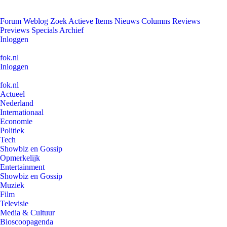
Forum
Weblog
Zoek
Actieve Items
Nieuws
Columns
Reviews
Previews
Specials
Archief
Inloggen
fok.nl
Inloggen
fok.nl
Actueel
Nederland
Internationaal
Economie
Politiek
Tech
Showbiz en Gossip
Opmerkelijk
Entertainment
Showbiz en Gossip
Muziek
Film
Televisie
Media & Cultuur
Bioscoopagenda