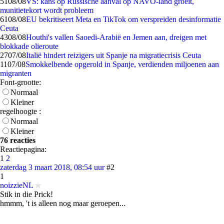
51
08/08
VS: kans op Russische aanval op NAVO-land groeit,
munitietekort wordt probleem
61
08/08
EU bekritiseert Meta en TikTok om verspreiden desinformatie
Ceuta
43
08/08
Houthi's vallen Saoedi-Arabië en Jemen aan, dreigen met
blokkade olieroute
27
07/08
Italië hindert reizigers uit Spanje na migratiecrisis Ceuta
11
07/08
Smokkelbende opgerold in Spanje, verdienden miljoenen aan
migranten
Font-grootte:
Normaal
Kleiner
regelhoogte :
Normaal
Kleiner
76 reacties
Reactiepagina:
1
2
zaterdag 3 maart 2018, 08:54 uur
#2
1
noizzieNL
Stik in die Prick!
hmmm, 't is alleen nog maar geroepen...