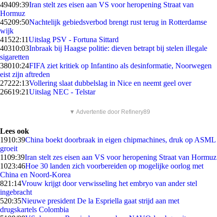
494
09:39
Iran stelt zes eisen aan VS voor heropening Straat van
Hormuz
452
09:50
Nachtelijk gebiedsverbod brengt rust terug in Rotterdamse
wijk
415
22:11
Uitslag PSV - Fortuna Sittard
403
10:03
Inbraak bij Haagse politie: dieven betrapt bij stelen illegale
sigaretten
380
10:24
FIFA ziet kritiek op Infantino als desinformatie, Noorwegen
eist zijn aftreden
272
22:13
Vollering slaat dubbelslag in Nice en neemt geel over
266
19:21
Uitslag NEC - Telstar
▼ Advertentie door Refinery89
Lees ook
19
10:39
China boekt doorbraak in eigen chipmachines, druk op ASML
groeit
11
09:39
Iran stelt zes eisen aan VS voor heropening Straat van Hormuz
10
23:46
Hoe 30 landen zich voorbereiden op mogelijke oorlog met
China en Noord-Korea
8
21:14
Vrouw krijgt door verwisseling het embryo van ander stel
ingebracht
5
20:35
Nieuwe president De la Espriella gaat strijd aan met
drugskartels Colombia