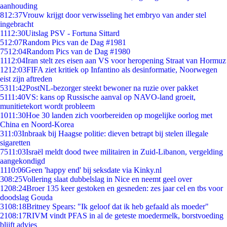
aanhouding
8
12:37
Vrouw krijgt door verwisseling het embryo van ander stel
ingebracht
11
12:30
Uitslag PSV - Fortuna Sittard
5
12:07
Random Pics van de Dag #1981
75
12:04
Random Pics van de Dag #1980
11
12:04
Iran stelt zes eisen aan VS voor heropening Straat van Hormuz
12
12:03
FIFA ziet kritiek op Infantino als desinformatie, Noorwegen
eist zijn aftreden
53
11:42
PostNL-bezorger steekt bewoner na ruzie over pakket
51
11:40
VS: kans op Russische aanval op NAVO-land groeit,
munitietekort wordt probleem
10
11:30
Hoe 30 landen zich voorbereiden op mogelijke oorlog met
China en Noord-Korea
3
11:03
Inbraak bij Haagse politie: dieven betrapt bij stelen illegale
sigaretten
75
11:03
Israël meldt dood twee militairen in Zuid-Libanon, vergelding
aangekondigd
11
10:06
Geen 'happy end' bij seksdate via Kinky.nl
3
08:25
Vollering slaat dubbelslag in Nice en neemt geel over
12
08:24
Broer 135 keer gestoken en gesneden: zes jaar cel en tbs voor
doodslag Gouda
31
08:18
Britney Spears: "Ik geloof dat ik heb gefaald als moeder"
21
08:17
RIVM vindt PFAS in al de geteste moedermelk, borstvoeding
blijft advies