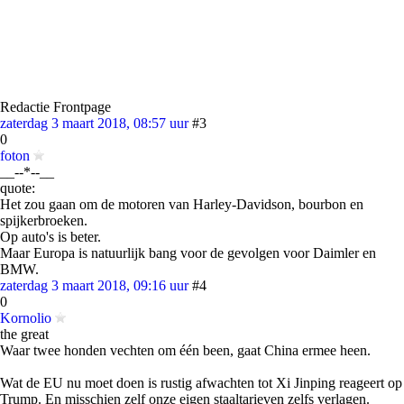
Redactie Frontpage
zaterdag 3 maart 2018, 08:57 uur
#3
0
foton
__--*--__
quote:
Het zou gaan om de motoren van Harley-Davidson, bourbon en
spijkerbroeken.
Op auto's is beter.
Maar Europa is natuurlijk bang voor de gevolgen voor Daimler en
BMW.
zaterdag 3 maart 2018, 09:16 uur
#4
0
Kornolio
the great
Waar twee honden vechten om één been, gaat China ermee heen.
Wat de EU nu moet doen is rustig afwachten tot Xi Jinping reageert op
Trump. En misschien zelf onze eigen staaltarieven zelfs verlagen.