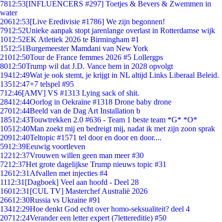
78
12:53
[INFLUENCERS #297] Toetjes & Bevers & Zwemmen in
water
206
12:53
[Live Eredivisie #1786] We zijn begonnen!
79
12:52
Unieke aanpak stopt jarenlange overlast in Rotterdamse wijk
10
12:52
EK Atletiek 2026 te Birmingham #1
15
12:51
Burgemeester Mamdani van New York
210
12:50
Tour de France femmes 2026 #5 Lollergps
80
12:50
Trump wil dat J.D. Vance hem in 2028 opvolgt
194
12:49
Wat je ook stemt, je krijgt in NL altijd Links Liberaal Beleid.
135
12:47
+7 telspel #95
7
12:46
[AMV] VS #1313 Lying sack of shit.
284
12:44
Oorlog in Oekraïne #1318 Drone baby drone
270
12:44
Beeld van de Dag Art Installation b
185
12:43
Touwtrekken 2.0 #636 - Team 1 beste team *G* *O*
105
12:40
Man zoekt mij en bedreigt mij, nadat ik met zijn zoon sprak
209
12:40
Teltopic #1571 tel door en door en door....
59
12:39
Eeuwig voortleven
122
12:37
Vrouwen willen geen man meer #30
72
12:37
Het grote dagelijkse Trump nieuws topic #31
126
12:31
Afvallen met injecties #4
11
12:31
[Dagboek] Veel aan hoofd - Deel 28
160
12:31
[CUL TV] Masterchef Australië 2026
266
12:30
Russia vs Ukraine #91
134
12:29
Hoe denkt God echt over homo-seksualiteit? deel 4
207
12:24
Verander een letter expert (7lettereditie) #50