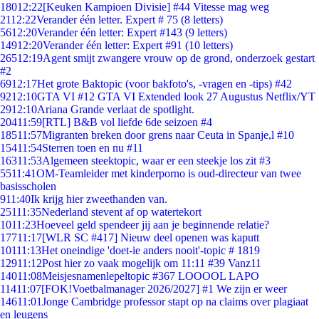
180
12:22
[Keuken Kampioen Divisie] #44 Vitesse mag weg
21
12:22
Verander één letter. Expert # 75 (8 letters)
56
12:20
Verander één letter: Expert #143 (9 letters)
149
12:20
Verander één letter: Expert #91 (10 letters)
265
12:19
Agent smijt zwangere vrouw op de grond, onderzoek gestart
#2
69
12:17
Het grote Baktopic (voor bakfoto's, -vragen en -tips) #42
92
12:10
GTA VI #12 GTA VI Extended look 27 Augustus Netflix/YT
29
12:10
Ariana Grande verlaat de spotlight.
204
11:59
[RTL] B&B vol liefde 6de seizoen #4
185
11:57
Migranten breken door grens naar Ceuta in Spanje,l #10
154
11:54
Sterren toen en nu #11
163
11:53
Algemeen steektopic, waar er een steekje los zit #3
55
11:41
OM-Teamleider met kinderporno is oud-directeur van twee
basisscholen
9
11:40
Ik krijg hier zweethanden van.
251
11:35
Nederland stevent af op watertekort
10
11:23
Hoeveel geld spendeer jij aan je beginnende relatie?
177
11:17
[WLR SC #417] Nieuw deel openen was kaputt
101
11:13
Het oneindige 'doet-ie anders nooit'-topic # 1819
129
11:12
Post hier zo vaak mogelijk om 11:11 #39 Vanz11
140
11:08
Meisjesnamenlepeltopic #367 LOOOOL LAPO
114
11:07
[FOK!Voetbalmanager 2026/2027] #1 We zijn er weer
146
11:01
Jonge Cambridge professor stapt op na claims over plagiaat
en leugens