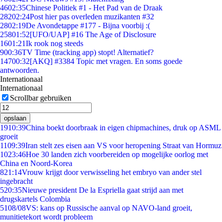
46
02:35
Chinese Politiek #1 - Het Pad van de Draak
282
02:24
Post hier pas overleden muzikanten #32
28
02:19
De Avondetappe #177 - Bijna voorbij :(
258
01:52
[UFO/UAP] #16 The Age of Disclosure
16
01:21
Ik rook nog steeds
9
00:36
TV Time (tracking app) stopt! Alternatief?
147
00:32
[AKQ] #3384 Topic met vragen. En soms goede
antwoorden.
Internationaal
Internationaal
Scrollbar gebruiken
opslaan
19
10:39
China boekt doorbraak in eigen chipmachines, druk op ASML
groeit
11
09:39
Iran stelt zes eisen aan VS voor heropening Straat van Hormuz
10
23:46
Hoe 30 landen zich voorbereiden op mogelijke oorlog met
China en Noord-Korea
8
21:14
Vrouw krijgt door verwisseling het embryo van ander stel
ingebracht
5
20:35
Nieuwe president De la Espriella gaat strijd aan met
drugskartels Colombia
51
08/08
VS: kans op Russische aanval op NAVO-land groeit,
munitietekort wordt probleem