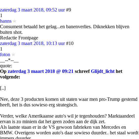
zaterdag 3 maart 2018, 09:52 uur
#9
1
hanns
Consument betaald het gelag...en banenverlies. Diknekken blijven
buiten shot.
Redactie Frontpage
zaterdag 3 maart 2018, 10:13 uur
#10
1
foton
__--*--__
quote:
Op
zaterdag 3 maart 2018 @ 09:21
schreef
Glijdt_licht
het
volgende:
[..]
Nee, deze 3 producten komen uit staten waar men pro-Trump gestemd
heeft, het is dus sowieso erg strategisch.
Verder, welke Amerikaanse auto's wil je tegenhouden? Marktaandeel
ervan is zo miniem dat het geen zoden aan de dijk zet.
Als laatste staan er in de VS gewoon fabrieken van Mercedes en
BMW. Overigens worden auto's daar sowieso duurder.. het staal wordt
immers duurder..