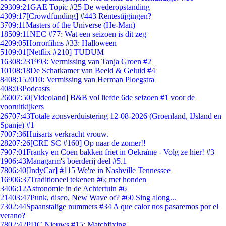
293
09:21
GAE Topic #25 De wederopstanding
43
09:17
[Crowdfunding] #443 Rentestijgingen?
37
09:11
Masters of the Universe (He-Man)
185
09:11
NEC #77: Wat een seizoen is dit zeg
42
09:05
Horrorfilms #33: Halloween
51
09:01
[Netflix #210] TUDUM
163
08:23
1993: Vermissing van Tanja Groen #2
101
08:18
De Schatkamer van Beeld & Geluid #4
84
08:15
2010: Vermissing van Herman Ploegstra
4
08:03
Podcasts
260
07:50
[Videoland] B&B vol liefde 6de seizoen #1 voor de
vooruitkijkers
267
07:43
Totale zonsverduistering 12-08-2026 (Groenland, IJsland en
Spanje) #1
70
07:36
Huisarts verkracht vrouw.
282
07:26
[CRE SC #160] Op naar de zomer!!
79
07:01
Franky en Coen bakken friet in Oekraïne - Volg ze hier! #3
19
06:43
Managarm's boerderij deel #5.1
78
06:40
[IndyCar] #115 We're in Nashville Tennessee
169
06:37
Traditioneel tekenen #6; met honden
34
06:12
Astronomie in de Achtertuin #6
214
03:47
Punk, disco, New Wave of? #60 Sing along...
73
02:44
Spaanstalige nummers #34 A que calor nos pasaremos por el
verano?
78
02:42
PDC Nieuws #15: Matchfixing