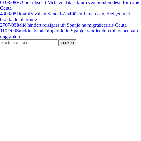
61
08/08
EU bekritiseert Meta en TikTok om verspreiden desinformatie
Ceuta
43
08/08
Houthi's vallen Saoedi-Arabië en Jemen aan, dreigen met
blokkade olieroute
27
07/08
Italië hindert reizigers uit Spanje na migratiecrisis Ceuta
11
07/08
Smokkelbende opgerold in Spanje, verdienden miljoenen aan
migranten