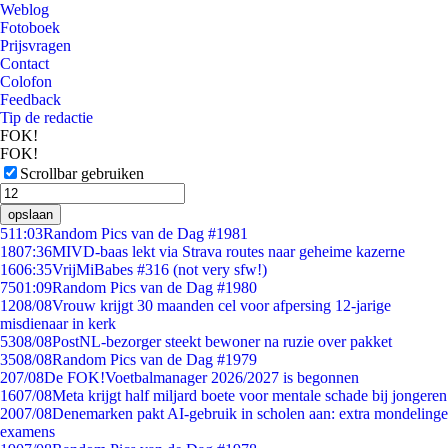
Weblog
Fotoboek
Prijsvragen
Contact
Colofon
Feedback
Tip de redactie
FOK!
FOK!
Scrollbar gebruiken
opslaan
5
11:03
Random Pics van de Dag #1981
18
07:36
MIVD-baas lekt via Strava routes naar geheime kazerne
16
06:35
VrijMiBabes #316 (not very sfw!)
75
01:09
Random Pics van de Dag #1980
12
08/08
Vrouw krijgt 30 maanden cel voor afpersing 12-jarige
misdienaar in kerk
53
08/08
PostNL-bezorger steekt bewoner na ruzie over pakket
35
08/08
Random Pics van de Dag #1979
2
07/08
De FOK!Voetbalmanager 2026/2027 is begonnen
16
07/08
Meta krijgt half miljard boete voor mentale schade bij jongeren
20
07/08
Denemarken pakt AI-gebruik in scholen aan: extra mondelinge
examens