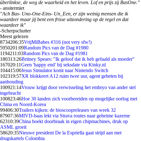
überlinkse, de weg de waarheid en het leven.
Lof en prijs zij BasOne."
- ansitermiet
"Ach Bas- Uno-One-Eins- Un_Een, er zijn weinig mensen die ik
waardeer maar jij bent een frisse uitzondering op de regel en dat
waardeer ik"
-
Scherpschutter
Meest gelezen
87342
06:35
VrijMiBabes #316 (not very sfw!)
59502
01:09
Random Pics van de Dag #1980
11942
11:03
Random Pics van de Dag #1981
1803
13:26
Britney Spears: "Ik geloof dat ik heb gefaald als moeder"
1670
20:11
Geen 'happy end' bij seksdate via Kinky.nl
1044
15:00
Jesus Simulator komt naar Nintendo Switch
1023
19:57
XR blokkeert A12 ruim twee uur, agent gebeten bij
aanhouding
1009
21:14
Vrouw krijgt door verwisseling het embryo van ander stel
ingebracht
1008
23:46
Hoe 30 landen zich voorbereiden op mogelijke oorlog met
China en Noord-Korea
994
06:30
Trailers kijken: de bioscoopreleases van week 32
879
07:36
MIVD-baas lekt via Strava routes naar geheime kazerne
623
10:39
China boekt doorbraak in eigen chipmachines, druk op
ASML groeit
586
20:35
Nieuwe president De la Espriella gaat strijd aan met
drugskartels Colombia