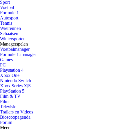
Sport
Voetbal
Formule 1
Autosport
Tennis
Wielrennen
Schaatsen
Wintersporten
Managerspelen
Voetbalmanager
Formule 1-manager
Games
PC
Playstation 4
Xbox One
Nintendo Switch
Xbox Series X|S
PlayStation 5
Film & TV
Film
Televisie
Trailers en Videos
Bioscoopagenda
Forum
Meer