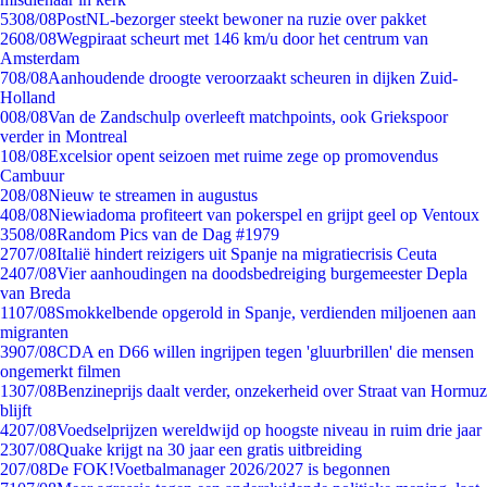
53
08/08
PostNL-bezorger steekt bewoner na ruzie over pakket
26
08/08
Wegpiraat scheurt met 146 km/u door het centrum van
Amsterdam
7
08/08
Aanhoudende droogte veroorzaakt scheuren in dijken Zuid-
Holland
0
08/08
Van de Zandschulp overleeft matchpoints, ook Griekspoor
verder in Montreal
1
08/08
Excelsior opent seizoen met ruime zege op promovendus
Cambuur
2
08/08
Nieuw te streamen in augustus
4
08/08
Niewiadoma profiteert van pokerspel en grijpt geel op Ventoux
35
08/08
Random Pics van de Dag #1979
27
07/08
Italië hindert reizigers uit Spanje na migratiecrisis Ceuta
24
07/08
Vier aanhoudingen na doodsbedreiging burgemeester Depla
van Breda
11
07/08
Smokkelbende opgerold in Spanje, verdienden miljoenen aan
migranten
39
07/08
CDA en D66 willen ingrijpen tegen 'gluurbrillen' die mensen
ongemerkt filmen
13
07/08
Benzineprijs daalt verder, onzekerheid over Straat van Hormuz
blijft
42
07/08
Voedselprijzen wereldwijd op hoogste niveau in ruim drie jaar
23
07/08
Quake krijgt na 30 jaar een gratis uitbreiding
2
07/08
De FOK!Voetbalmanager 2026/2027 is begonnen