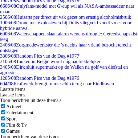
19
07/08
Random Pics van de Dag #1978
66
06/08
Onlyfans-model met G-cup wil als NASA-ambassadeur naar
maan
25
06/08
Huisarts per direct uit vak gezet om ernstig alcoholmisbruik
19
06/08
Drone met explosieven bij Duits vliegveld voedt vrees voor
hybride aanval
60
06/08
Waterschappen slaan alarm wegens droogte: Gereedschapskist
leeg
24
06/08
Zorgmedewerkster die 's nachts haar vriend bezocht terecht
ontslagen
38
06/08
Random Pics van de Dag #1977
21
05/08
Tanken in België wordt nóg aantrekkelijker
34
05/08
Dirk sluit supermarkt op de Wallen na golf van diefstal en
agressie
12
05/08
Random Pics van de Dag #1976
6
04/08
Kraftwerk brengt ruimteschip terug naar Eindhoven
Laatste items
Laatste items
Toon berichten uit deze thema's
Actueel
Entertainment
Sport
Film & Tv
Games
Toon berichten van deze types