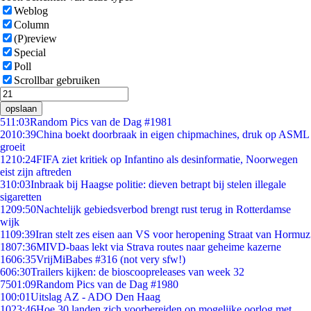
Weblog
Column
(P)review
Special
Poll
Scrollbar gebruiken
opslaan
5
11:03
Random Pics van de Dag #1981
20
10:39
China boekt doorbraak in eigen chipmachines, druk op ASML
groeit
12
10:24
FIFA ziet kritiek op Infantino als desinformatie, Noorwegen
eist zijn aftreden
3
10:03
Inbraak bij Haagse politie: dieven betrapt bij stelen illegale
sigaretten
12
09:50
Nachtelijk gebiedsverbod brengt rust terug in Rotterdamse
wijk
11
09:39
Iran stelt zes eisen aan VS voor heropening Straat van Hormuz
18
07:36
MIVD-baas lekt via Strava routes naar geheime kazerne
16
06:35
VrijMiBabes #316 (not very sfw!)
6
06:30
Trailers kijken: de bioscoopreleases van week 32
75
01:09
Random Pics van de Dag #1980
1
00:01
Uitslag AZ - ADO Den Haag
10
23:46
Hoe 30 landen zich voorbereiden op mogelijke oorlog met