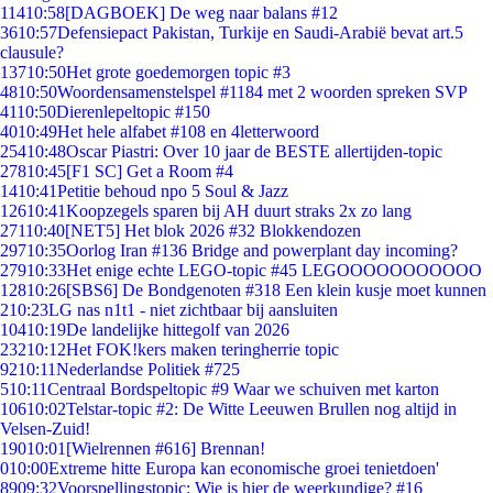
114
10:58
[DAGBOEK] De weg naar balans #12
36
10:57
Defensiepact Pakistan, Turkije en Saudi-Arabië bevat art.5
clausule?
137
10:50
Het grote goedemorgen topic #3
48
10:50
Woordensamenstelspel #1184 met 2 woorden spreken SVP
41
10:50
Dierenlepeltopic #150
40
10:49
Het hele alfabet #108 en 4letterwoord
254
10:48
Oscar Piastri: Over 10 jaar de BESTE allertijden-topic
278
10:45
[F1 SC] Get a Room #4
14
10:41
Petitie behoud npo 5 Soul & Jazz
126
10:41
Koopzegels sparen bij AH duurt straks 2x zo lang
271
10:40
[NET5] Het blok 2026 #32 Blokkendozen
297
10:35
Oorlog Iran #136 Bridge and powerplant day incoming?
279
10:33
Het enige echte LEGO-topic #45 LEGOOOOOOOOOOO
128
10:26
[SBS6] De Bondgenoten #318 Een klein kusje moet kunnen
2
10:23
LG nas n1t1 - niet zichtbaar bij aansluiten
104
10:19
De landelijke hittegolf van 2026
232
10:12
Het FOK!kers maken teringherrie topic
92
10:11
Nederlandse Politiek #725
5
10:11
Centraal Bordspeltopic #9 Waar we schuiven met karton
106
10:02
Telstar-topic #2: De Witte Leeuwen Brullen nog altijd in
Velsen-Zuid!
190
10:01
[Wielrennen #616] Brennan!
0
10:00
Extreme hitte Europa kan economische groei tenietdoen'
89
09:32
Voorspellingstopic: Wie is hier de weerkundige? #16