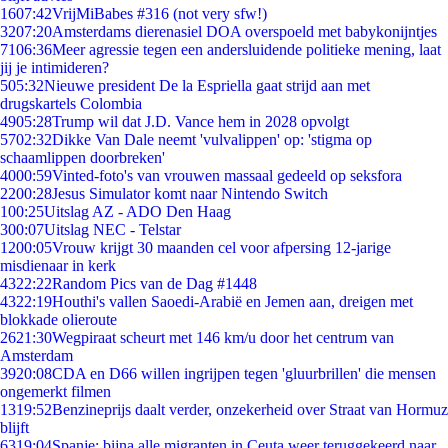
16
07:42
VrijMiBabes #316 (not very sfw!)
32
07:20
Amsterdams dierenasiel DOA overspoeld met babykonijntjes
71
06:36
Meer agressie tegen een andersluidende politieke mening, laat
jij je intimideren?
5
05:32
Nieuwe president De la Espriella gaat strijd aan met
drugskartels Colombia
49
05:28
Trump wil dat J.D. Vance hem in 2028 opvolgt
57
02:32
Dikke Van Dale neemt 'vulvalippen' op: 'stigma op
schaamlippen doorbreken'
40
00:59
Vinted-foto's van vrouwen massaal gedeeld op seksfora
22
00:28
Jesus Simulator komt naar Nintendo Switch
1
00:25
Uitslag AZ - ADO Den Haag
3
00:07
Uitslag NEC - Telstar
12
00:05
Vrouw krijgt 30 maanden cel voor afpersing 12-jarige
misdienaar in kerk
43
22:22
Random Pics van de Dag #1448
43
22:19
Houthi's vallen Saoedi-Arabië en Jemen aan, dreigen met
blokkade olieroute
26
21:30
Wegpiraat scheurt met 146 km/u door het centrum van
Amsterdam
39
20:08
CDA en D66 willen ingrijpen tegen 'gluurbrillen' die mensen
ongemerkt filmen
13
19:52
Benzineprijs daalt verder, onzekerheid over Straat van Hormuz
blijft
63
19:04
Spanje: bijna alle migranten in Ceuta weer teruggekeerd naar