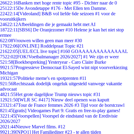
266
22:16
Banken met hoge rente topic #95 - Dichter naar de 0
251
22:15
De Avondetappe #176 - Met Ellen ten Damme.
224
22:14
[Videoland] B&B vol liefde 6de seizoen #1 voor de
vooruitkijkers
246
22:12
Afbeeldingen die je gemaakt hebt met AI
187
22:11
[SBS6] De Oranjezomer #10 Helene je kan het niet stop
ermee
6
22:08
Vrouwen willen geen man meer #30
179
22:06
[ONLINE] Roddelpraat Topic #21
216
22:05
[UEL/ECL live topic] #160 GOAAAAAAAAAAAAAL
75
22:02
[FOK!Voetbalmanager 2026/2027] #1 We zijn er weer
5
21:58
[Boekbespreking] Yesteryear - Caro Claire Burke
99
21:57
Progressieve Democraat El-Sayed wint nipt voorverkiezing
Michigan
193
21:57
Politieke meme's en spotprenten #11
9
21:56
Rechtszaak dodelijk ongeluk uitgesteld vanwege vakantie
advocaat
48
21:55
Het grote dagelijkse Trump nieuws topic #31
129
21:50
[WLR SC #417] Nieuw deel openen was kaputt
233
21:47
Tour de France femmes 2026 #3 Tijd voor de borstcrawl
8
21:45
[gratis] Videogames Part 9: Gratis en free-to-play games!
32
21:45
[Voorspellen] Voorspel de eindstand van de Eredivisie
2026/2027
20
21:44
Nieuwe Marvel films. #12
99
21:39
[NPO1] Het Familiediner #23 - te allen tijden