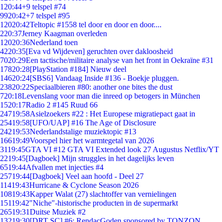
1
20:44
+9 telspel #74
99
20:42
+7 telspel #95
120
20:42
Teltopic #1558 tel door en door en door....
2
20:37
Jerney Kaagman overleden
120
20:36
Nederland toen
42
20:35
[Eva vd Wijdeven] geruchten over dakloosheid
70
20:29
Een tactische/militaire analyse van het front in Oekraïne #31
178
20:28
[PlayStation #184] Nieuw deel
146
20:24
[SBS6] Vandaag Inside #136 - Boekje pluggen.
238
20:22
Speciaalbieren #80: another one bites the dust
7
20:18
Levenslang voor man die inreed op betogers in München
15
20:17
Radio 2 #145 Ruud 66
247
19:58
Asielzoekers #22 : Het Europese migratiepact gaat in
254
19:58
[UFO/UAP] #16 The Age of Disclosure
242
19:53
Nederlandstalige muziektopic #13
166
19:49
Voorspel hier het warmtegetal van 2026
31
19:45
GTA VI #12 GTA VI Extended look 27 Augustus Netflix/YT
22
19:45
[Dagboek] Mijn struggles in het dagelijks leven
65
19:44
Afvallen met injecties #4
257
19:44
[Dagboek] Veel aan hoofd - Deel 27
114
19:43
Hurricane & Cyclone Season 2026
108
19:43
Kapper Walat (27) slachtoffer van vernielingen
151
19:42
"Niche"-historische producten in de supermarkt
265
19:31
Duitse Muziek #2
132
19:30
[DRT SC] #6: RendacGoden sponsored by TONZON