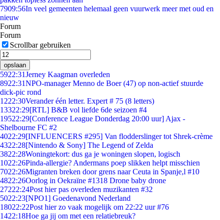
79
09:56
In veel gemeenten helemaal geen vuurwerk meer met oud en
nieuw
Forum
Forum
Scrollbar gebruiken
opslaan
59
22:31
Jerney Kaagman overleden
89
22:31
NPO-manager Menno de Boer (47) op non-actief stuurde
dick-pic rond
12
22:30
Verander één letter. Expert # 75 (8 letters)
133
22:29
[RTL] B&B vol liefde 6de seizoen #4
195
22:29
[Conference League Donderdag 20:00 uur] Ajax -
Shelbourne FC #2
40
22:29
[INFLUENCERS #295] Van flodderslinger tot Shrek-crème
43
22:28
[Nintendo & Sony] The Legend of Zelda
38
22:28
Woningtekort: dus ga je woningen slopen, logisch
10
22:26
Pinda-allergie? Andermans poep slikken helpt misschien
70
22:26
Migranten breken door grens naar Ceuta in Spanje,l #10
48
22:26
Oorlog in Oekraïne #1318 Drone baby drone
272
22:24
Post hier pas overleden muzikanten #32
50
22:23
[NPO1] Goedenavond Nederland
180
22:22
Post hier zo vaak mogelijk om 22:22 uur #76
14
22:18
Hoe ga jij om met een relatiebreuk?