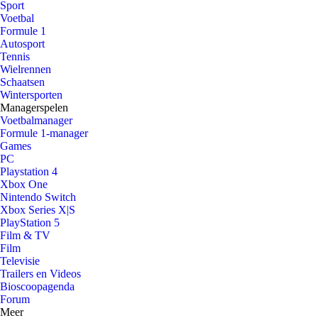
Sport
Voetbal
Formule 1
Autosport
Tennis
Wielrennen
Schaatsen
Wintersporten
Managerspelen
Voetbalmanager
Formule 1-manager
Games
PC
Playstation 4
Xbox One
Nintendo Switch
Xbox Series X|S
PlayStation 5
Film & TV
Film
Televisie
Trailers en Videos
Bioscoopagenda
Forum
Meer