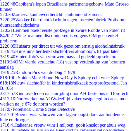
12
20:48
Capibara's lopen Braziliaans parlementsgebouw Mato Grosso
binnen
5
20:30
Zomervakantieweerbericht: aanhoudend zomers
32
20:25
Wakker Dier dient klacht in tegen insectenfabriek Protix om
duurzaamheidsclaims
1
20:21
Lemmen boekt eerste profzege in zware Ronde van Polen-rit
84
20:21
'Witte' mannen discrimineren is volgens OM geen enkel
probleem
22
20:05
Huisarts per direct uit vak gezet om ernstig alcoholmisbruik
15
19:45
Hiroshima herdenkt slachtoffers atoombom, 81 jaar later
38
19:40
Vinted-foto's van vrouwen massaal gedeeld op seksfora
21
19:34
OM: vierde verdachte (18) vast op verdenking van beramen
aanslag
19
19:25
Random Pics van de Dag #1978
8
18:19
In Spider-Man: Brand New Day is Spidey echt weer Spidey
6
18:18
Nieuw slachtoffer in kindermisbruikzaak zorgprofessional Jan
B. (66)
33
17:57
Kind overleden na aanrijding door AH-bestelbus in Dordrecht
45
17:10
Doorwerken na AOW-leeftijd vaker vastgelegd in cao's, moet
werken na je 67e de norm worden?
1
17:07
Forensics: Crime Scene Detective
56
17:01
Boeren waarschuwen voor lagere oogst door aanhoudende
hitte en droogte
17
16:41
Italiaanse vrouw wint 1 miljoen, gooit kraslot per abuis weg
18
16:36
Datalek bij Bol en de Bijenkorf na cyberaanval op logistiek