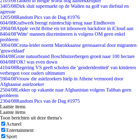
21
05/08
Tanken in België wordt nóg aantrekkelijker
34
05/08
Dirk sluit supermarkt op de Wallen na golf van diefstal en
agressie
12
05/08
Random Pics van de Dag #1976
6
04/08
Kraftwerk brengt ruimteschip terug naar Eindhoven
20
04/08
Apple vecht Britse eis tot inbouwen backdoor in iCloud aan
84
04/08
'Witte' mannen discrimineren is volgens OM geen enkel
probleem
30
04/08
Ceuta-leider noemt Marokkaanse grensaanval door migranten
'gruweldaad'
6
04/08
Grote natuurbrand Boschhuizerbergen groeit naar 100 hectare
6
04/08
FOK! was even down
41
04/08
Regering VS geeft scholen die 'genderidentiteit' van kinderen
verbergen voor ouders ultimatum
59
04/08
Vrouw die asielzoekers hielp in Athene vermoord door
Afghaanse asielzoeker
25
04/08
Lekker op vakantie naar Afghanistan volgens Taliban geen
probleem
23
04/08
Random Pics van de Dag #1975
Laatste items
Laatste items
Toon berichten uit deze thema's
Actueel
Entertainment
Sport