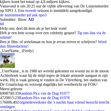
kijkers komt het totaal op 4,8 miljoen kijkers.
Vanavond is om 20:25 uur de vijfde aflevering van De Luizenmoeder
op NPO 3. Een
tweede
seizoen is inmiddels aangekondigd.
de luizenmoeder
juf ank
npo3
Submitter:
Bron:
AD
60
Help ons; deel dit item als je het leuk vond
Heb je een hete scoop over een celebrity gespot?
Tip ons dan via de
submit!
Ben je film- of seriefanaat en hou je ervan erover te schrijven?
Word
dan filmredacteur!
_UserName_ (Ferdy)
_UserName_ is in 1986 ter wereld gekomen en woont nu in de mooie
Achterhoek waar hij de strijd tegen de lokale armoede aangaat in zijn
werk. Hij is vaak genoeg te vinden in De Vijverberg, het stadion van
De Graafschap en verzorgt dagelijks het weerbericht op FOK!
Meest gelezen
69087
00:35
Random Pics van de Dag #1977
47298
15:23
Random Pics van de Dag #1978
1760
06:40
Zorgmedewerkster die 's nachts haar vriend bezocht terecht
ontslagen