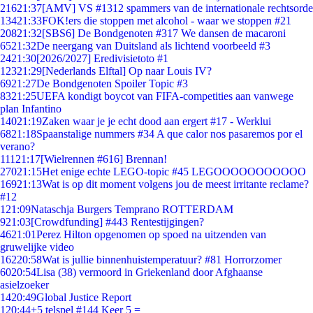
216
21:37
[AMV] VS #1312 spammers van de internationale rechtsorde
134
21:33
FOK!ers die stoppen met alcohol - waar we stoppen #21
208
21:32
[SBS6] De Bondgenoten #317 We dansen de macaroni
65
21:32
De neergang van Duitsland als lichtend voorbeeld #3
24
21:30
[2026/2027] Eredivisietoto #1
123
21:29
[Nederlands Elftal] Op naar Louis IV?
69
21:27
De Bondgenoten Spoiler Topic #3
83
21:25
UEFA kondigt boycot van FIFA-competities aan vanwege
plan Infantino
140
21:19
Zaken waar je je echt dood aan ergert #17 - Werklui
68
21:18
Spaanstalige nummers #34 A que calor nos pasaremos por el
verano?
111
21:17
[Wielrennen #616] Brennan!
270
21:15
Het enige echte LEGO-topic #45 LEGOOOOOOOOOOO
169
21:13
Wat is op dit moment volgens jou de meest irritante reclame?
#12
1
21:09
Nataschja Burgers Temprano ROTTERDAM
9
21:03
[Crowdfunding] #443 Rentestijgingen?
46
21:01
Perez Hilton opgenomen op spoed na uitzenden van
gruwelijke video
162
20:58
Wat is jullie binnenhuistemperatuur? #81 Horrorzomer
60
20:54
Lisa (38) vermoord in Griekenland door Afghaanse
asielzoeker
14
20:49
Global Justice Report
1
20:44
+5 telspel #144 Keer 5 =