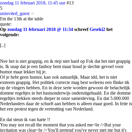
zondag 11 februari 2018, 11:45 uur
#13
5
uninvited_guest
I'm the 13th at the table
quote:
Op
zondag 11 februari 2018 @ 11:34
schreef
Geseki2
het
volgende:
[..]
Nee het is niet grappig, en ik riep niet hard op Fok dat het niet grappig
is. Ik snap dat je een fanboy bent maar houd je slechte gevoel voor
humor maar lekker bij je.
Of je hebt geen humor, kan ook natuurlijk. Maar idd, het is niet
extreem grappig. Het politiek correcte mag best weleens een flinke tik
op de vingers hebben. En in deze serie worden gewoon de belachelijk
domme regeltjes in het basisonderwijs onderuitgehaald. En die domme
regeltjes trekken steeds dieper in onze samenleving. En dat 5.000.000
Nederlanders daar de schurft aan hebben is alleen maar goed. In feite is
het een protest tegen de vertrutting van Nederland.
En dat steun ik van harte !!
You may not recall the moment that you asked me<br />But your
invitation was clear<br />You'll pretend you've never met me but it's