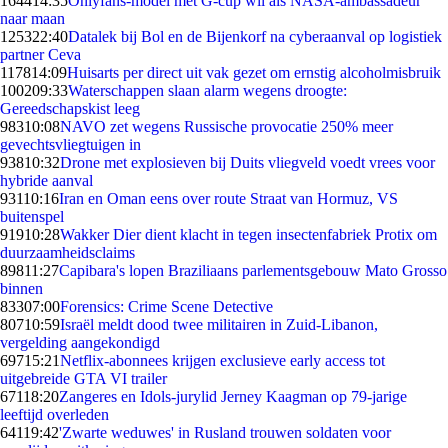
1644
14:35
Onlyfans-model met G-cup wil als NASA-ambassadeur
naar maan
1253
22:40
Datalek bij Bol en de Bijenkorf na cyberaanval op logistiek
partner Ceva
1178
14:09
Huisarts per direct uit vak gezet om ernstig alcoholmisbruik
1002
09:33
Waterschappen slaan alarm wegens droogte:
Gereedschapskist leeg
983
10:08
NAVO zet wegens Russische provocatie 250% meer
gevechtsvliegtuigen in
938
10:32
Drone met explosieven bij Duits vliegveld voedt vrees voor
hybride aanval
931
10:16
Iran en Oman eens over route Straat van Hormuz, VS
buitenspel
919
10:28
Wakker Dier dient klacht in tegen insectenfabriek Protix om
duurzaamheidsclaims
898
11:27
Capibara's lopen Braziliaans parlementsgebouw Mato Grosso
binnen
833
07:00
Forensics: Crime Scene Detective
807
10:59
Israël meldt dood twee militairen in Zuid-Libanon,
vergelding aangekondigd
697
15:21
Netflix-abonnees krijgen exclusieve early access tot
uitgebreide GTA VI trailer
671
18:20
Zangeres en Idols-jurylid Jerney Kaagman op 79-jarige
leeftijd overleden
641
19:42
'Zwarte weduwes' in Rusland trouwen soldaten voor