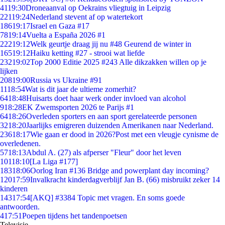
41
19:30
Droneaanval op Oekrains vliegtuig in Leipzig
221
19:24
Nederland stevent af op watertekort
186
19:17
Israel en Gaza #17
78
19:14
Vuelta a España 2026 #1
222
19:12
Welk geurtje draag jij nu #48 Geurend de winter in
165
19:12
Haiku ketting #27 - strooi wat liefde
232
19:02
Top 2000 Editie 2025 #243 Alle dikzakken willen op je
lijken
208
19:00
Russia vs Ukraine #91
11
18:54
Wat is dit jaar de ultieme zomerhit?
64
18:48
Huisarts doet haar werk onder invloed van alcohol
9
18:28
EK Zwemsporten 2026 te Parijs #1
64
18:26
Overleden sporters en aan sport gerelateerde personen
32
18:20
Jaarlijks emigreren duizenden Amerikanen naar Nederland.
236
18:17
Wie gaan er dood in 2026?Post met een vleugje cynisme de
overledenen.
57
18:13
Abdul A. (27) als afperser "Fleur" door het leven
101
18:10
[La Liga #177]
183
18:06
Oorlog Iran #136 Bridge and powerplant day incoming?
120
17:59
Invalkracht kinderdagverblijf Jan B. (66) misbruikt zeker 14
kinderen
143
17:54
[AKQ] #3384 Topic met vragen. En soms goede
antwoorden.
4
17:51
Poepen tijdens het tandenpoetsen
Televisie