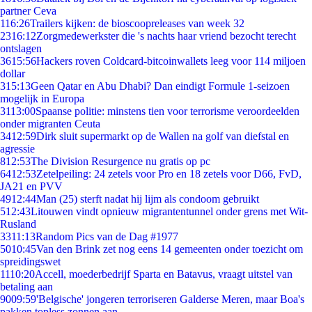
partner Ceva
1
16:26
Trailers kijken: de bioscoopreleases van week 32
23
16:12
Zorgmedewerkster die 's nachts haar vriend bezocht terecht
ontslagen
36
15:56
Hackers roven Coldcard-bitcoinwallets leeg voor 114 miljoen
dollar
3
15:13
Geen Qatar en Abu Dhabi? Dan eindigt Formule 1-seizoen
mogelijk in Europa
31
13:00
Spaanse politie: minstens tien voor terrorisme veroordeelden
onder migranten Ceuta
34
12:59
Dirk sluit supermarkt op de Wallen na golf van diefstal en
agressie
8
12:53
The Division Resurgence nu gratis op pc
64
12:53
Zetelpeiling: 24 zetels voor Pro en 18 zetels voor D66, FvD,
JA21 en PVV
49
12:44
Man (25) sterft nadat hij lijm als condoom gebruikt
5
12:43
Litouwen vindt opnieuw migrantentunnel onder grens met Wit-
Rusland
33
11:13
Random Pics van de Dag #1977
50
10:45
Van den Brink zet nog eens 14 gemeenten onder toezicht om
spreidingswet
11
10:20
Accell, moederbedrijf Sparta en Batavus, vraagt uitstel van
betaling aan
90
09:59
'Belgische' jongeren terroriseren Galderse Meren, maar Boa's
pakken topless zonnen aan