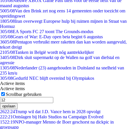
1
05/08
Nieuwe XBOX Game Pass titels voor de eerste helft van de
maand augustus
50
05/08
Van den Brink zet nog eens 14 gemeenten onder toezicht om
spreidingswet
18
05/08
Iran overweegt Europese hulp bij ruimen mijnen in Straat van
Hormuz
3
05/08
EA Sports FC 27 toont The Grounds-modus
1
05/08
Gears of War: E-Day open beta begint 6 augustus
36
05/08
Pentagon verbruikt meer raketten dan kan worden aangevuld,
tekort dreigt
21
05/08
Tanken in België wordt nóg aantrekkelijker
34
05/08
Dirk sluit supermarkt op de Wallen na golf van diefstal en
agressie
13
05/08
Nederlander (23) aangehouden in Duitsland na snelheid van
235 km/u
3
05/08
Gedurfd NEC blijft overeind bij Olympiakos
Actieve items
Actieve items
Scrollbar gebruiken
opslaan
26
22:24
Trump wil dat J.D. Vance hem in 2028 opvolgt
2
22:21
Ontslagen bij Halo Studios na Campaign Evolved
15
22:19
NPO-manager Menno de Boer geschorst na dickpic in
groepsapp