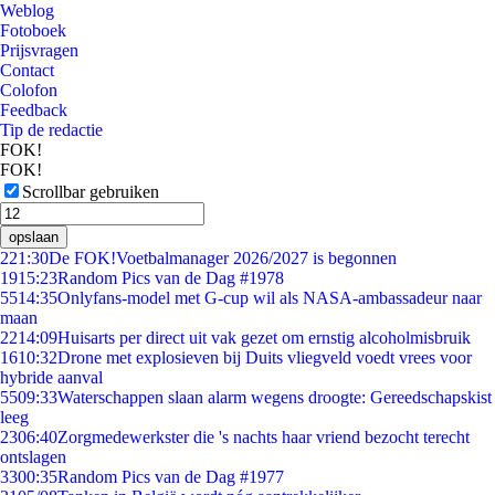
Weblog
Fotoboek
Prijsvragen
Contact
Colofon
Feedback
Tip de redactie
FOK!
FOK!
Scrollbar gebruiken
opslaan
2
21:30
De FOK!Voetbalmanager 2026/2027 is begonnen
19
15:23
Random Pics van de Dag #1978
55
14:35
Onlyfans-model met G-cup wil als NASA-ambassadeur naar
maan
22
14:09
Huisarts per direct uit vak gezet om ernstig alcoholmisbruik
16
10:32
Drone met explosieven bij Duits vliegveld voedt vrees voor
hybride aanval
55
09:33
Waterschappen slaan alarm wegens droogte: Gereedschapskist
leeg
23
06:40
Zorgmedewerkster die 's nachts haar vriend bezocht terecht
ontslagen
33
00:35
Random Pics van de Dag #1977