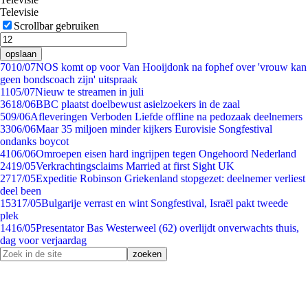
Televisie
Scrollbar gebruiken
opslaan
70
10/07
NOS komt op voor Van Hooijdonk na fophef over 'vrouw kan
geen bondscoach zijn' uitspraak
11
05/07
Nieuw te streamen in juli
36
18/06
BBC plaatst doelbewust asielzoekers in de zaal
5
09/06
Afleveringen Verboden Liefde offline na pedozaak deelnemers
33
06/06
Maar 35 miljoen minder kijkers Eurovisie Songfestival
ondanks boycot
41
06/06
Omroepen eisen hard ingrijpen tegen Ongehoord Nederland
24
19/05
Verkrachtingsclaims Married at first Sight UK
27
17/05
Expeditie Robinson Griekenland stopgezet: deelnemer verliest
deel been
153
17/05
Bulgarije verrast en wint Songfestival, Israël pakt tweede
plek
14
16/05
Presentator Bas Westerweel (62) overlijdt onverwachts thuis,
dag voor verjaardag