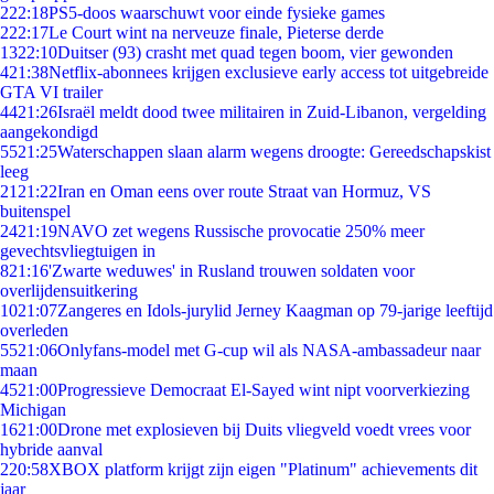
2
22:18
PS5-doos waarschuwt voor einde fysieke games
2
22:17
Le Court wint na nerveuze finale, Pieterse derde
13
22:10
Duitser (93) crasht met quad tegen boom, vier gewonden
4
21:38
Netflix-abonnees krijgen exclusieve early access tot uitgebreide
GTA VI trailer
44
21:26
Israël meldt dood twee militairen in Zuid-Libanon, vergelding
aangekondigd
55
21:25
Waterschappen slaan alarm wegens droogte: Gereedschapskist
leeg
21
21:22
Iran en Oman eens over route Straat van Hormuz, VS
buitenspel
24
21:19
NAVO zet wegens Russische provocatie 250% meer
gevechtsvliegtuigen in
8
21:16
'Zwarte weduwes' in Rusland trouwen soldaten voor
overlijdensuitkering
10
21:07
Zangeres en Idols-jurylid Jerney Kaagman op 79-jarige leeftijd
overleden
55
21:06
Onlyfans-model met G-cup wil als NASA-ambassadeur naar
maan
45
21:00
Progressieve Democraat El-Sayed wint nipt voorverkiezing
Michigan
16
21:00
Drone met explosieven bij Duits vliegveld voedt vrees voor
hybride aanval
2
20:58
XBOX platform krijgt zijn eigen "Platinum" achievements dit
jaar