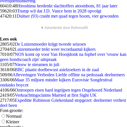
overlijdensuitkering
604
10:48
Hiroshima herdenkt slachtoffers atoombom, 81 jaar later
596
20:03
Trump wil dat J.D. Vance hem in 2028 opvolgt
474
20:11
Duitser (93) crasht met quad tegen boom, vier gewonden
▼ Advertentie door Refinery89
Lees ook
28
05/02
De Luizenmoeder krijgt tweede seizoen
27
04/02
Luizenmoeder trekt weer recordaantal kijkers
70
10/07
NOS komt op voor Van Hooijdonk na fophef over 'vrouw kan
geen bondscoach zijn' uitspraak
11
05/07
Nieuw te streamen in juli
36
18/06
BBC plaatst doelbewust asielzoekers in de zaal
5
09/06
Afleveringen Verboden Liefde offline na pedozaak deelnemers
33
06/06
Maar 35 miljoen minder kijkers Eurovisie Songfestival
ondanks boycot
41
06/06
Omroepen eisen hard ingrijpen tegen Ongehoord Nederland
24
19/05
Verkrachtingsclaims Married at first Sight UK
27
17/05
Expeditie Robinson Griekenland stopgezet: deelnemer verliest
deel been
Font-grootte:
Normaal
Kleiner
regelhoogte :