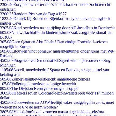
23
06:40
Zorgmedewerkster die 's nachts haar vriend bezocht terecht
ontslagen
33
00:35
Random Pics van de Dag #1977
18
22:40
Datalek bij Bol en de Bijenkorf na cyberaanval op logistiek
partner Ceva
33
05/08
Kind overleden na aanrijding door AH-bestelbus in Dordrecht
6
05/08
Nieuw slachtoffer in kindermisbruikzaak zorgprofessional Jan
B. (66)
3
05/08
Geen Qatar en Abu Dhabi? Dan eindigt Formule 1-seizoen
mogelijk in Europa
5
05/08
Litouwen vindt opnieuw migrantentunnel onder grens met Wit-
Rusland
45
05/08
Progressieve Democraat El-Sayed wint nipt voorverkiezing
Michigan
11
05/08
Accell, moederbedrijf Sparta en Batavus, vraagt uitstel van
betaling aan
5
05/08
Zomervakantieweerbericht: aanhoudend zomers
1
05/08
Vollering de sterkste na lastige heuvelrit
8
05/08
The Division Resurgence nu gratis op pc
36
05/08
Hackers roven Coldcard-bitcoinwallets leeg voor 114 miljoen
dollar
45
05/08
Doorwerken na AOW-leeftijd vaker vastgelegd in cao's, moet
werken na je 67e de norm worden?
38
05/08
Vinted-foto's van vrouwen massaal gedeeld op seksfora