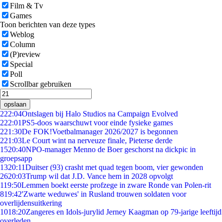
Film & Tv
Games
Toon berichten van deze types
Weblog
Column
(P)review
Special
Poll
Scrollbar gebruiken
opslaan
2
22:04
Ontslagen bij Halo Studios na Campaign Evolved
2
22:01
PS5-doos waarschuwt voor einde fysieke games
2
21:30
De FOK!Voetbalmanager 2026/2027 is begonnen
2
21:03
Le Court wint na nerveuze finale, Pieterse derde
15
20:40
NPO-manager Menno de Boer geschorst na dickpic in
groepsapp
13
20:11
Duitser (93) crasht met quad tegen boom, vier gewonden
26
20:03
Trump wil dat J.D. Vance hem in 2028 opvolgt
1
19:50
Lemmen boekt eerste profzege in zware Ronde van Polen-rit
8
19:42
'Zwarte weduwes' in Rusland trouwen soldaten voor
overlijdensuitkering
10
18:20
Zangeres en Idols-jurylid Jerney Kaagman op 79-jarige leeftijd
overleden