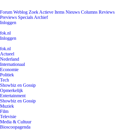
Forum
Weblog
Zoek
Actieve Items
Nieuws
Columns
Reviews
Previews
Specials
Archief
Inloggen
fok.nl
Inloggen
fok.nl
Actueel
Nederland
Internationaal
Economie
Politiek
Tech
Showbiz en Gossip
Opmerkelijk
Entertainment
Showbiz en Gossip
Muziek
Film
Televisie
Media & Cultuur
Bioscoopagenda