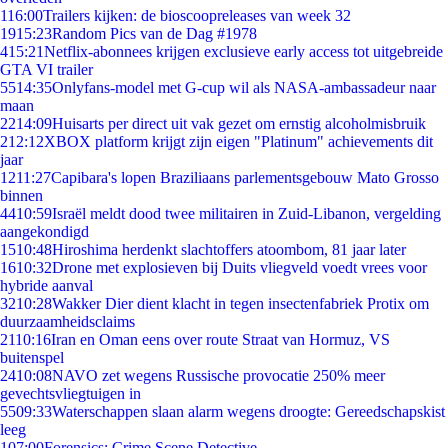
1
16:00
Trailers kijken: de bioscoopreleases van week 32
19
15:23
Random Pics van de Dag #1978
4
15:21
Netflix-abonnees krijgen exclusieve early access tot uitgebreide
GTA VI trailer
55
14:35
Onlyfans-model met G-cup wil als NASA-ambassadeur naar
maan
22
14:09
Huisarts per direct uit vak gezet om ernstig alcoholmisbruik
2
12:12
XBOX platform krijgt zijn eigen "Platinum" achievements dit
jaar
12
11:27
Capibara's lopen Braziliaans parlementsgebouw Mato Grosso
binnen
44
10:59
Israël meldt dood twee militairen in Zuid-Libanon, vergelding
aangekondigd
15
10:48
Hiroshima herdenkt slachtoffers atoombom, 81 jaar later
16
10:32
Drone met explosieven bij Duits vliegveld voedt vrees voor
hybride aanval
32
10:28
Wakker Dier dient klacht in tegen insectenfabriek Protix om
duurzaamheidsclaims
21
10:16
Iran en Oman eens over route Straat van Hormuz, VS
buitenspel
24
10:08
NAVO zet wegens Russische provocatie 250% meer
gevechtsvliegtuigen in
55
09:33
Waterschappen slaan alarm wegens droogte: Gereedschapskist
leeg
1
07:00
Forensics: Crime Scene Detective