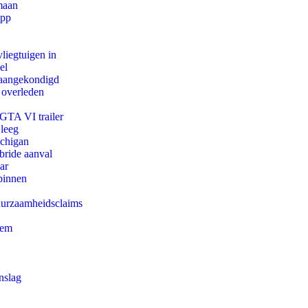
maan
app
iegtuigen in
el
g aangekondigd
 overleden
 GTA VI trailer
 leeg
ichigan
bride aanval
ar
binnen
duurzaamheidsclaims
eem
nslag