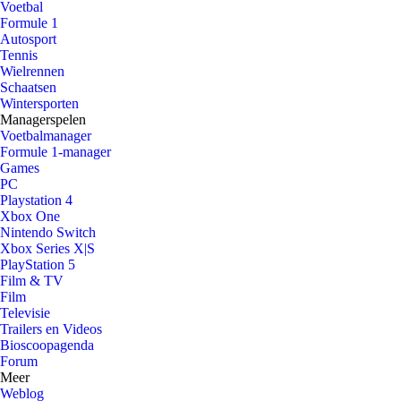
Voetbal
Formule 1
Autosport
Tennis
Wielrennen
Schaatsen
Wintersporten
Managerspelen
Voetbalmanager
Formule 1-manager
Games
PC
Playstation 4
Xbox One
Nintendo Switch
Xbox Series X|S
PlayStation 5
Film & TV
Film
Televisie
Trailers en Videos
Bioscoopagenda
Forum
Meer
Weblog