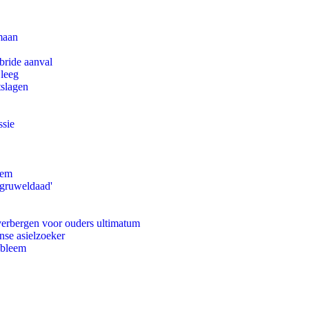
maan
bride aanval
 leeg
tslagen
ssie
eem
'gruweldaad'
 verbergen voor ouders ultimatum
nse asielzoeker
obleem