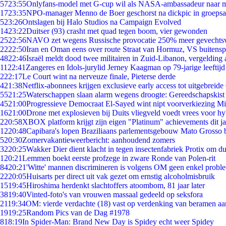
57
23:55
Onlyfans-model met G-cup wil als NASA-ambassadeur naar 
17
23:35
NPO-manager Menno de Boer geschorst na dickpic in groeps
5
23:26
Ontslagen bij Halo Studios na Campaign Evolved
14
23:22
Duitser (93) crasht met quad tegen boom, vier gewonden
25
22:56
NAVO zet wegens Russische provocatie 250% meer gevechtsvl
22
22:50
Iran en Oman eens over route Straat van Hormuz, VS buitensp
48
22:46
Israël meldt dood twee militairen in Zuid-Libanon, vergeldin
11
22:41
Zangeres en Idols-jurylid Jerney Kaagman op 79-jarige leeftijd
2
22:17
Le Court wint na nerveuze finale, Pieterse derde
4
21:38
Netflix-abonnees krijgen exclusieve early access tot uitgebreide
55
21:25
Waterschappen slaan alarm wegens droogte: Gereedschapskist
45
21:00
Progressieve Democraat El-Sayed wint nipt voorverkiezing M
16
21:00
Drone met explosieven bij Duits vliegveld voedt vrees voor hy
2
20:58
XBOX platform krijgt zijn eigen "Platinum" achievements dit ja
12
20:48
Capibara's lopen Braziliaans parlementsgebouw Mato Grosso 
5
20:30
Zomervakantieweerbericht: aanhoudend zomers
32
20:25
Wakker Dier dient klacht in tegen insectenfabriek Protix om 
1
20:21
Lemmen boekt eerste profzege in zware Ronde van Polen-rit
84
20:21
'Witte' mannen discrimineren is volgens OM geen enkel probl
22
20:05
Huisarts per direct uit vak gezet om ernstig alcoholmisbruik
15
19:45
Hiroshima herdenkt slachtoffers atoombom, 81 jaar later
38
19:40
Vinted-foto's van vrouwen massaal gedeeld op seksfora
21
19:34
OM: vierde verdachte (18) vast op verdenking van beramen aa
19
19:25
Random Pics van de Dag #1978
8
18:19
In Spider-Man: Brand New Day is Spidey echt weer Spidey