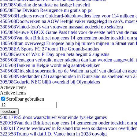
1
05/08
Vollering de sterkste na lastige heuvelrit
8
05/08
The Division Resurgence nu gratis op pc
36
05/08
Hackers roven Coldcard-bitcoinwallets leeg voor 114 miljoen d
45
05/08
Doorwerken na AOW-leeftijd vaker vastgelegd in cao's, moet
38
05/08
Vinted-foto's van vrouwen massaal gedeeld op seksfora
1
05/08
Nieuwe XBOX Game Pass titels voor de eerste helft van de ma
52
05/08
Van den Brink zet nog eens 14 gemeenten onder toezicht om s
18
05/08
Iran overweegt Europese hulp bij ruimen mijnen in Straat va
3
05/08
EA Sports FC 27 toont The Grounds-modus
1
05/08
Gears of War: E-Day open beta begint 6 augustus
36
05/08
Pentagon verbruikt meer raketten dan kan worden aangevuld, t
21
05/08
Tanken in België wordt nóg aantrekkelijker
34
05/08
Dirk sluit supermarkt op de Wallen na golf van diefstal en agre
13
05/08
Nederlander (23) aangehouden in Duitsland na snelheid van 
3
05/08
Gedurfd NEC blijft overeind bij Olympiakos
Actieve items
Actieve items
Scrollbar gebruiken
opslaan
5
00:17
PS5-doos waarschuwt voor einde fysieke games
52
00:16
Van den Brink zet nog eens 14 gemeenten onder toezicht om s
13
00:11
'Zwarte weduwes' in Rusland trouwen soldaten voor overlijden
32
23:58
Trump wil dat J.D. Vance hem in 2028 opvolgt