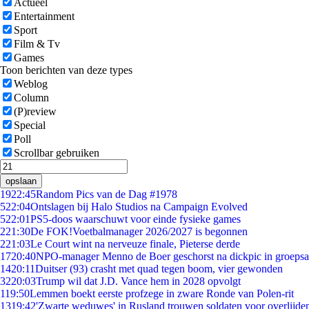
Actueel
Entertainment
Sport
Film & Tv
Games
Toon berichten van deze types
Weblog
Column
(P)review
Special
Poll
Scrollbar gebruiken
opslaan
19
22:45
Random Pics van de Dag #1978
5
22:04
Ontslagen bij Halo Studios na Campaign Evolved
5
22:01
PS5-doos waarschuwt voor einde fysieke games
2
21:30
De FOK!Voetbalmanager 2026/2027 is begonnen
2
21:03
Le Court wint na nerveuze finale, Pieterse derde
17
20:40
NPO-manager Menno de Boer geschorst na dickpic in groeps
14
20:11
Duitser (93) crasht met quad tegen boom, vier gewonden
32
20:03
Trump wil dat J.D. Vance hem in 2028 opvolgt
1
19:50
Lemmen boekt eerste profzege in zware Ronde van Polen-rit
13
19:42
'Zwarte weduwes' in Rusland trouwen soldaten voor overlijden