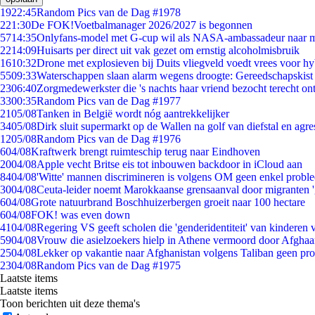
19
22:45
Random Pics van de Dag #1978
2
21:30
De FOK!Voetbalmanager 2026/2027 is begonnen
57
14:35
Onlyfans-model met G-cup wil als NASA-ambassadeur naar 
22
14:09
Huisarts per direct uit vak gezet om ernstig alcoholmisbruik
16
10:32
Drone met explosieven bij Duits vliegveld voedt vrees voor hy
55
09:33
Waterschappen slaan alarm wegens droogte: Gereedschapskist
23
06:40
Zorgmedewerkster die 's nachts haar vriend bezocht terecht on
33
00:35
Random Pics van de Dag #1977
21
05/08
Tanken in België wordt nóg aantrekkelijker
34
05/08
Dirk sluit supermarkt op de Wallen na golf van diefstal en agre
12
05/08
Random Pics van de Dag #1976
6
04/08
Kraftwerk brengt ruimteschip terug naar Eindhoven
20
04/08
Apple vecht Britse eis tot inbouwen backdoor in iCloud aan
84
04/08
'Witte' mannen discrimineren is volgens OM geen enkel probl
30
04/08
Ceuta-leider noemt Marokkaanse grensaanval door migranten 
6
04/08
Grote natuurbrand Boschhuizerbergen groeit naar 100 hectare
6
04/08
FOK! was even down
41
04/08
Regering VS geeft scholen die 'genderidentiteit' van kinderen
59
04/08
Vrouw die asielzoekers hielp in Athene vermoord door Afghaa
25
04/08
Lekker op vakantie naar Afghanistan volgens Taliban geen pr
23
04/08
Random Pics van de Dag #1975
Laatste items
Laatste items
Toon berichten uit deze thema's