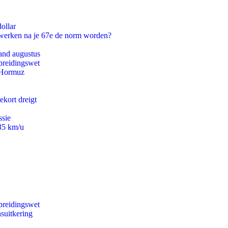
ollar
 werken na je 67e de norm worden?
and augustus
preidingswet
n Hormuz
ekort dreigt
ssie
235 km/u
preidingswet
suitkering