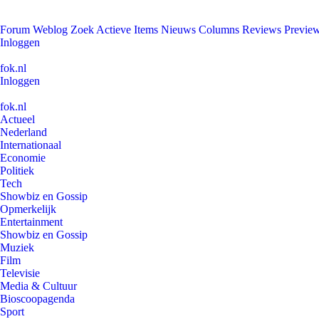
Forum
Weblog
Zoek
Actieve Items
Nieuws
Columns
Reviews
Previe
Inloggen
fok.nl
Inloggen
fok.nl
Actueel
Nederland
Internationaal
Economie
Politiek
Tech
Showbiz en Gossip
Opmerkelijk
Entertainment
Showbiz en Gossip
Muziek
Film
Televisie
Media & Cultuur
Bioscoopagenda
Sport