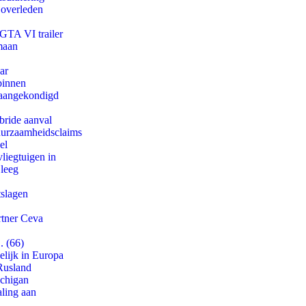
 overleden
 GTA VI trailer
maan
ar
binnen
g aangekondigd
bride aanval
duurzaamheidsclaims
el
iegtuigen in
 leeg
tslagen
rtner Ceva
. (66)
lijk in Europa
Rusland
ichigan
aling aan