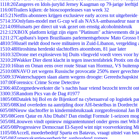
11
18:20
Zangeres en Idols-jurylid Jerney Kaagman op 79-jarige leeftijd
1
16:00
Trailers kijken: de bioscoopreleases van week 32
4
15:21
Netflix-abonnees krijgen exclusieve early access tot uitgebreide
57
14:35
Onlyfans-model met G-cup wil als NASA-ambassadeur naar 
22
14:09
Huisarts per direct uit vak gezet om ernstig alcoholmisbruik
2
12:12
XBOX platform krijgt zijn eigen "Platinum" achievements dit ja
12
11:27
Capibara's lopen Braziliaans parlementsgebouw Mato Grosso 
48
10:59
Israël meldt dood twee militairen in Zuid-Libanon, vergeldin
15
10:48
Hiroshima herdenkt slachtoffers atoombom, 81 jaar later
16
10:32
Drone met explosieven bij Duits vliegveld voedt vrees voor hy
32
10:28
Wakker Dier dient klacht in tegen insectenfabriek Protix om 
22
10:16
Iran en Oman eens over route Straat van Hormuz, VS buitensp
25
10:08
NAVO zet wegens Russische provocatie 250% meer gevechtsvl
55
09:33
Waterschappen slaan alarm wegens droogte: Gereedschapskist
1
07:00
Forensics: Crime Scene Detective
23
06:40
Zorgmedewerkster die 's nachts haar vriend bezocht terecht on
33
00:35
Random Pics van de Dag #1977
18
05/08
Datalek bij Bol en de Bijenkorf na cyberaanval op logistiek pa
33
05/08
Kind overleden na aanrijding door AH-bestelbus in Dordrecht
6
05/08
Nieuw slachtoffer in kindermisbruikzaak zorgprofessional Jan B
3
05/08
Geen Qatar en Abu Dhabi? Dan eindigt Formule 1-seizoen moge
5
05/08
Litouwen vindt opnieuw migrantentunnel onder grens met Wit-
45
05/08
Progressieve Democraat El-Sayed wint nipt voorverkiezing M
11
05/08
Accell, moederbedrijf Sparta en Batavus, vraagt uitstel van bet
5
05/08
Zomervakantieweerbericht: aanhoudend zomers