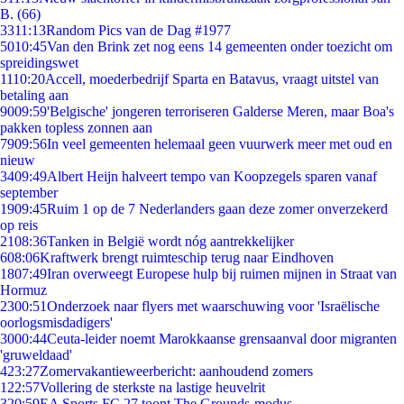
B. (66)
33
11:13
Random Pics van de Dag #1977
50
10:45
Van den Brink zet nog eens 14 gemeenten onder toezicht om
spreidingswet
11
10:20
Accell, moederbedrijf Sparta en Batavus, vraagt uitstel van
betaling aan
90
09:59
'Belgische' jongeren terroriseren Galderse Meren, maar Boa's
pakken topless zonnen aan
79
09:56
In veel gemeenten helemaal geen vuurwerk meer met oud en
nieuw
34
09:49
Albert Heijn halveert tempo van Koopzegels sparen vanaf
september
19
09:45
Ruim 1 op de 7 Nederlanders gaan deze zomer onverzekerd
op reis
21
08:36
Tanken in België wordt nóg aantrekkelijker
6
08:06
Kraftwerk brengt ruimteschip terug naar Eindhoven
18
07:49
Iran overweegt Europese hulp bij ruimen mijnen in Straat van
Hormuz
23
00:51
Onderzoek naar flyers met waarschuwing voor 'Israëlische
oorlogsmisdadigers'
30
00:44
Ceuta-leider noemt Marokkaanse grensaanval door migranten
'gruweldaad'
4
23:27
Zomervakantieweerbericht: aanhoudend zomers
1
22:57
Vollering de sterkste na lastige heuvelrit
3
20:59
EA Sports FC 27 toont The Grounds-modus