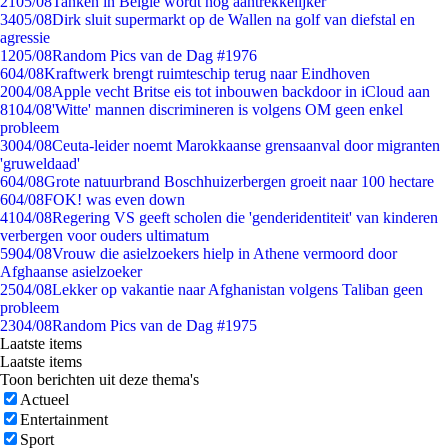
21
05/08
Tanken in België wordt nóg aantrekkelijker
34
05/08
Dirk sluit supermarkt op de Wallen na golf van diefstal en
agressie
12
05/08
Random Pics van de Dag #1976
6
04/08
Kraftwerk brengt ruimteschip terug naar Eindhoven
20
04/08
Apple vecht Britse eis tot inbouwen backdoor in iCloud aan
81
04/08
'Witte' mannen discrimineren is volgens OM geen enkel
probleem
30
04/08
Ceuta-leider noemt Marokkaanse grensaanval door migranten
'gruweldaad'
6
04/08
Grote natuurbrand Boschhuizerbergen groeit naar 100 hectare
6
04/08
FOK! was even down
41
04/08
Regering VS geeft scholen die 'genderidentiteit' van kinderen
verbergen voor ouders ultimatum
59
04/08
Vrouw die asielzoekers hielp in Athene vermoord door
Afghaanse asielzoeker
25
04/08
Lekker op vakantie naar Afghanistan volgens Taliban geen
probleem
23
04/08
Random Pics van de Dag #1975
Laatste items
Laatste items
Toon berichten uit deze thema's
Actueel
Entertainment
Sport