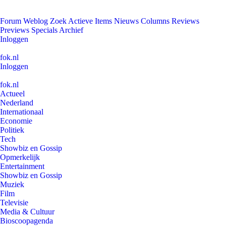
Forum
Weblog
Zoek
Actieve Items
Nieuws
Columns
Reviews
Previews
Specials
Archief
Inloggen
fok.nl
Inloggen
fok.nl
Actueel
Nederland
Internationaal
Economie
Politiek
Tech
Showbiz en Gossip
Opmerkelijk
Entertainment
Showbiz en Gossip
Muziek
Film
Televisie
Media & Cultuur
Bioscoopagenda