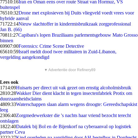
775
10:16
Iran en Oman eens over route Straat van Hormuz, VS
buitenspel
765
10:32
Drone met explosieven bij Duits vliegveld voedt vrees voor
hybride aanval
717
22:14
Nieuw slachtoffer in kindermisbruikzaak zorgprofessional
Jan B. (66)
708
11:27
Capibara's lopen Braziliaans parlementsgebouw Mato Grosso
binnen
699
07:00
Forensics: Crime Scene Detective
656
10:59
Israël meldt dood twee militairen in Zuid-Libanon,
vergelding aangekondigd
▼ Advertentie door Refinery89
Lees ook
17
14:09
Huisarts per direct uit vak gezet om ernstig alcoholmisbruik
28
10:28
Wakker Dier dient klacht in tegen insectenfabriek Protix om
duurzaamheidsclaims
48
09:33
Waterschappen slaan alarm wegens droogte: Gereedschapskist
leeg
23
06:40
Zorgmedewerkster die 's nachts haar vriend bezocht terecht
ontslagen
18
22:40
Datalek bij Bol en de Bijenkorf na cyberaanval op logistiek
partner Ceva
32
22:27
Kind overleden na aanrijding door AH-bestelbus in Dordrecht