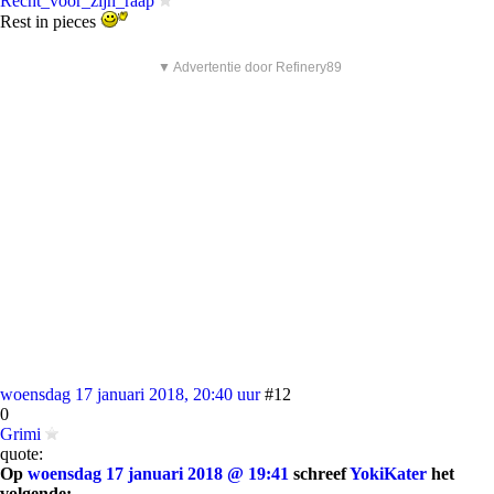
Recht_voor_zijn_raap
Rest in pieces
▼ Advertentie door Refinery89
woensdag 17 januari 2018, 20:40 uur
#12
0
Grimi
quote:
Op
woensdag 17 januari 2018 @ 19:41
schreef
YokiKater
het
volgende: