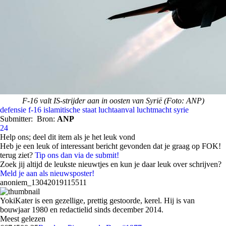
F-16 valt IS-strijder aan in oosten van Syrië (Foto: ANP)
defensie
f-16
islamitische staat
luchtaanval
luchtmacht
syrie
Submitter:
Bron:
ANP
24
Help ons; deel dit item als je het leuk vond
Heb je een leuk of interessant bericht gevonden dat je graag op FOK!
terug ziet?
Tip ons dan via de submit!
Zoek jij altijd de leukste nieuwtjes en kun je daar leuk over schrijven?
Meld je aan als nieuwsposter!
anoniem_13042019115511
YokiKater is een gezellige, prettig gestoorde, kerel. Hij is van
bouwjaar 1980 en redactielid sinds december 2014.
Meest gelezen