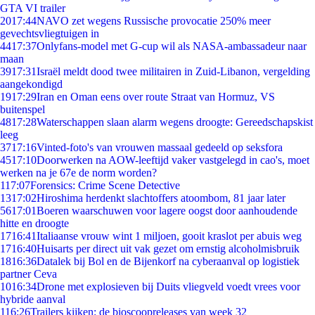
GTA VI trailer
20
17:44
NAVO zet wegens Russische provocatie 250% meer
gevechtsvliegtuigen in
44
17:37
Onlyfans-model met G-cup wil als NASA-ambassadeur naar
maan
39
17:31
Israël meldt dood twee militairen in Zuid-Libanon, vergelding
aangekondigd
19
17:29
Iran en Oman eens over route Straat van Hormuz, VS
buitenspel
48
17:28
Waterschappen slaan alarm wegens droogte: Gereedschapskist
leeg
37
17:16
Vinted-foto's van vrouwen massaal gedeeld op seksfora
45
17:10
Doorwerken na AOW-leeftijd vaker vastgelegd in cao's, moet
werken na je 67e de norm worden?
1
17:07
Forensics: Crime Scene Detective
13
17:02
Hiroshima herdenkt slachtoffers atoombom, 81 jaar later
56
17:01
Boeren waarschuwen voor lagere oogst door aanhoudende
hitte en droogte
17
16:41
Italiaanse vrouw wint 1 miljoen, gooit kraslot per abuis weg
17
16:40
Huisarts per direct uit vak gezet om ernstig alcoholmisbruik
18
16:36
Datalek bij Bol en de Bijenkorf na cyberaanval op logistiek
partner Ceva
10
16:34
Drone met explosieven bij Duits vliegveld voedt vrees voor
hybride aanval
1
16:26
Trailers kijken: de bioscoopreleases van week 32