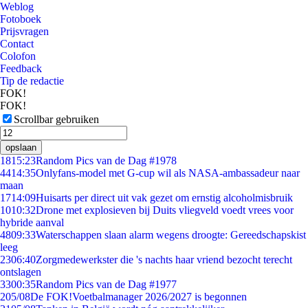
Weblog
Fotoboek
Prijsvragen
Contact
Colofon
Feedback
Tip de redactie
FOK!
FOK!
Scrollbar gebruiken
opslaan
18
15:23
Random Pics van de Dag #1978
44
14:35
Onlyfans-model met G-cup wil als NASA-ambassadeur naar
maan
17
14:09
Huisarts per direct uit vak gezet om ernstig alcoholmisbruik
10
10:32
Drone met explosieven bij Duits vliegveld voedt vrees voor
hybride aanval
48
09:33
Waterschappen slaan alarm wegens droogte: Gereedschapskist
leeg
23
06:40
Zorgmedewerkster die 's nachts haar vriend bezocht terecht
ontslagen
33
00:35
Random Pics van de Dag #1977
2
05/08
De FOK!Voetbalmanager 2026/2027 is begonnen