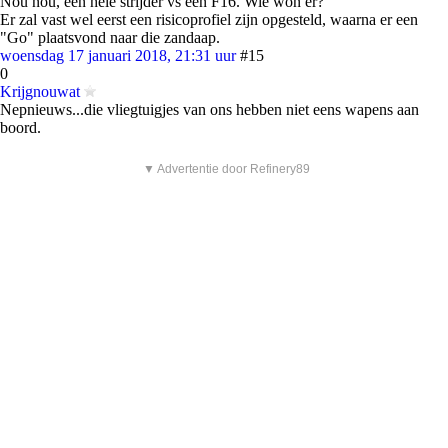
Nou nou, een hele strijder vs een F16. Wie won er?
Er zal vast wel eerst een risicoprofiel zijn opgesteld, waarna er een
"Go" plaatsvond naar die zandaap.
woensdag 17 januari 2018, 21:31 uur
#15
0
Krijgnouwat
Nepnieuws...die vliegtuigjes van ons hebben niet eens wapens aan
boord.
▼ Advertentie door Refinery89