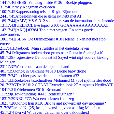
144
17:46
[SBS6] Vandaag Inside #136 - Boekje pluggen.
3
17:46
Jerney Kaagman overleden
100
17:45
Kappersoorlog teistert Regio Rijnmond
244
17:45
Afbeeldingen die je gemaakt hebt met AI
189
17:44
[AMV] VS #1312 spammers van de internationale rechtsorde
131
17:43
[UEL/ECL live topic] #160 GOAAAAAAAAAAAAAL
142
17:43
[AKQ] #3384 Topic met vragen. En soms goede
antwoorden.
186
17:42
[SBS6] De Oranjezomer #10 Helene je kan het niet stop
ermee
21
17:41
[Dagboek] Mijn struggles in het dagelijks leven
45
17:41
Migranten breken door grens naar Ceuta in Spanje,l #10
68
17:38
Progressieve Democraat El-Sayed wint nipt voorverkiezing
Michigan
231
17:37
Weerrecords aan de lopende band
40
17:35
Oorlog in Oekraïne #1318 Drone baby drone
255
17:34
Post hier pas overleden muzikanten #32
15
17:33
Roekeloze taxichauffeur Mohamed M. (35) rijdt fietster dood
20
17:32
GTA VI #12 GTA VI Extended look 27 Augustus Netflix/YT
104
17:31
[Wielrennen #616] Brennan!
1
17:29
[Crowdfunding] #443 Rentestijgingen?
183
17:29
NEC #77: Wat een seizoen is dit zeg
182
17:28
Oorlog Iran #136 Bridge and powerplant day incoming?
7
17:28
Farhad N. (25) krijgt levenslang voor aanslag Munchen
45
17:27
[Eva vd Wijdeven] geruchten over dakloosheid