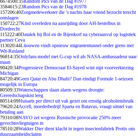
66745
00:35
Random Pics van de Dag #1977
35846
15:23
Random Pics van de Dag #1978
1572
06:40
Zorgmedewerkster die 's nachts haar vriend bezocht terecht
ontslagen
1507
22:27
Kind overleden na aanrijding door AH-bestelbus in
Dordrecht
1152
22:40
Datalek bij Bol en de Bijenkorf na cyberaanval op logistiek
partner Ceva
1130
20:44
Litouwen vindt opnieuw migrantentunnel onder grens met
Wit-Rusland
968
14:35
Onlyfans-model met G-cup wil als NASA-ambassadeur naar
maan
904
20:34
Progressieve Democraat El-Sayed wint nipt voorverkiezing
Michigan
847
20:49
Geen Qatar en Abu Dhabi? Dan eindigt Formule 1-seizoen
mogelijk in Europa
805
09:33
Waterschappen slaan alarm wegens droogte:
Gereedschapskist leeg
805
14:09
Huisarts per direct uit vak gezet om ernstig alcoholmisbruik
796
20:24
Accell, moederbedrijf Sparta en Batavus, vraagt uitstel van
betaling aan
793
10:08
NAVO zet wegens Russische provocatie 250% meer
gevechtsvliegtuigen in
785
10:28
Wakker Dier dient klacht in tegen insectenfabriek Protix om
duurzaamheidsclaims