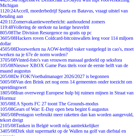
Michigan
11
20:24
Accell, moederbedrijf Sparta en Batavus, vraagt uitstel van
betaling aan
4
20:11
Zomervakantieweerbericht: aanhoudend zomers
1
19:48
Vollering de sterkste na lastige heuvelrit
8
05/08
The Division Resurgence nu gratis op pc
36
05/08
Hackers roven Coldcard-bitcoinwallets leeg voor 114 miljoen
dollar
45
05/08
Doorwerken na AOW-leeftijd vaker vastgelegd in cao's, moet
werken na je 67e de norm worden?
37
05/08
Vinted-foto's van vrouwen massaal gedeeld op seksfora
1
05/08
Nieuwe XBOX Game Pass titels voor de eerste helft van de
maand augustus
2
05/08
De FOK!Voetbalmanager 2026/2027 is begonnen
50
05/08
Van den Brink zet nog eens 14 gemeenten onder toezicht om
spreidingswet
18
05/08
Iran overweegt Europese hulp bij ruimen mijnen in Straat van
Hormuz
3
05/08
EA Sports FC 27 toont The Grounds-modus
1
05/08
Gears of War: E-Day open beta begint 6 augustus
36
05/08
Pentagon verbruikt meer raketten dan kan worden aangevuld,
tekort dreigt
21
05/08
Tanken in België wordt nóg aantrekkelijker
34
05/08
Dirk sluit supermarkt op de Wallen na golf van diefstal en