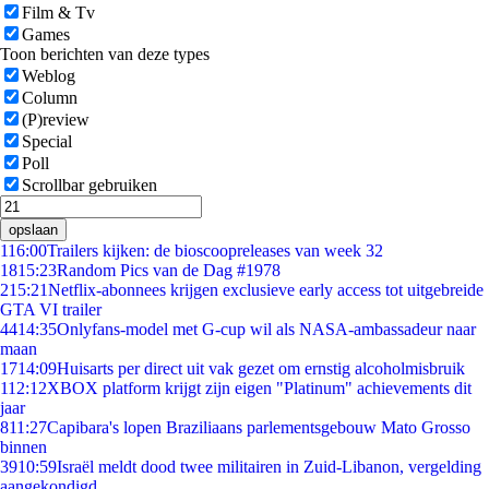
Film & Tv
Games
Toon berichten van deze types
Weblog
Column
(P)review
Special
Poll
Scrollbar gebruiken
opslaan
1
16:00
Trailers kijken: de bioscoopreleases van week 32
18
15:23
Random Pics van de Dag #1978
2
15:21
Netflix-abonnees krijgen exclusieve early access tot uitgebreide
GTA VI trailer
44
14:35
Onlyfans-model met G-cup wil als NASA-ambassadeur naar
maan
17
14:09
Huisarts per direct uit vak gezet om ernstig alcoholmisbruik
1
12:12
XBOX platform krijgt zijn eigen "Platinum" achievements dit
jaar
8
11:27
Capibara's lopen Braziliaans parlementsgebouw Mato Grosso
binnen
39
10:59
Israël meldt dood twee militairen in Zuid-Libanon, vergelding
aangekondigd