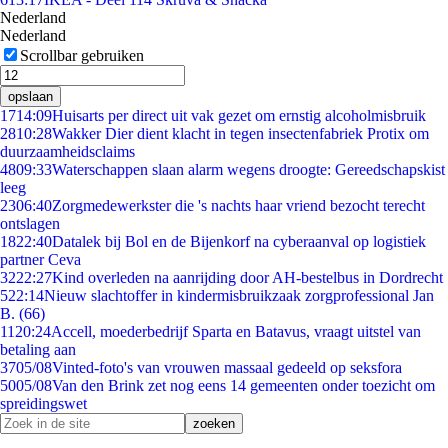
Nederland
Nederland
Scrollbar gebruiken
opslaan
17
14:09
Huisarts per direct uit vak gezet om ernstig alcoholmisbruik
28
10:28
Wakker Dier dient klacht in tegen insectenfabriek Protix om
duurzaamheidsclaims
48
09:33
Waterschappen slaan alarm wegens droogte: Gereedschapskist
leeg
23
06:40
Zorgmedewerkster die 's nachts haar vriend bezocht terecht
ontslagen
18
22:40
Datalek bij Bol en de Bijenkorf na cyberaanval op logistiek
partner Ceva
32
22:27
Kind overleden na aanrijding door AH-bestelbus in Dordrecht
5
22:14
Nieuw slachtoffer in kindermisbruikzaak zorgprofessional Jan
B. (66)
11
20:24
Accell, moederbedrijf Sparta en Batavus, vraagt uitstel van
betaling aan
37
05/08
Vinted-foto's van vrouwen massaal gedeeld op seksfora
50
05/08
Van den Brink zet nog eens 14 gemeenten onder toezicht om
spreidingswet