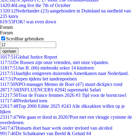
14
20:46
Long live the 7th of October
13
20:12
Nederlander (23) aangehouden in Duitsland na snelheid van
235 km/u
6
19:53
FOK! was even down
Forum
Forum
Scrollbar gebruiken
opslaan
10
17:51
Global Justice Report
1
17:51
De Russen zijn onze vrienden, niet onze vijanden.
118
17:51
Jan B. (66) misbruikt zeker 14 kinderen
21
17:51
Jaarlijks emigreren duizenden Amerikanen naar Nederland.
4
17:51
Poepen tijdens het tandenpoetsen
11
17:50
NPO-manager Menno de Boer (47) stuurt dickpics rond
287
17:50
[INFLUENCERS #294] supermarkt Safari
212
17:50
Tour de France femmes 2026 #3 Tijd voor de borstcrawl
117
17:48
Nederland toen
226
17:48
Top 2000 Editie 2025 #243 Alle dikzakken willen op je
lijken
233
17:47
Wie gaan er dood in 2026?Post met een vleugje cynisme de
overledenen.
54
17:47
Huisarts doet haar werk onder invloed van alcohol
99
17:46
De Schatkamer van Beeld & Geluid #4