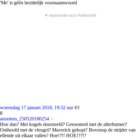
'Me' is géén bezittelijk voornaamwoord
▼ Advertentie door Refinery89
woensdag 17 januari 2018, 19:32 uur
#3
8
anoniem_250520180254
Hoe dan? Met kogels doorzeefd? Geroosterd met de afterburner?
Onthoofd met de vleugel? Maverick gekopt? Bovenop de strijder van
ellende uit elkaar vallen? Hoe!?!! HOE!??!?