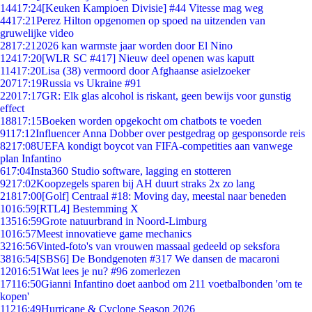
144
17:24
[Keuken Kampioen Divisie] #44 Vitesse mag weg
44
17:21
Perez Hilton opgenomen op spoed na uitzenden van
gruwelijke video
28
17:21
2026 kan warmste jaar worden door El Nino
124
17:20
[WLR SC #417] Nieuw deel openen was kaputt
114
17:20
Lisa (38) vermoord door Afghaanse asielzoeker
207
17:19
Russia vs Ukraine #91
220
17:17
GR: Elk glas alcohol is riskant, geen bewijs voor gunstig
effect
188
17:15
Boeken worden opgekocht om chatbots te voeden
91
17:12
Influencer Anna Dobber over pestgedrag op gesponsorde reis
82
17:08
UEFA kondigt boycot van FIFA-competities aan vanwege
plan Infantino
6
17:04
Insta360 Studio software, lagging en stotteren
92
17:02
Koopzegels sparen bij AH duurt straks 2x zo lang
218
17:00
[Golf] Centraal #18: Moving day, meestal naar beneden
10
16:59
[RTL4] Bestemming X
135
16:59
Grote natuurbrand in Noord-Limburg
10
16:57
Meest innovatieve game mechanics
32
16:56
Vinted-foto's van vrouwen massaal gedeeld op seksfora
38
16:54
[SBS6] De Bondgenoten #317 We dansen de macaroni
120
16:51
Wat lees je nu? #96 zomerlezen
171
16:50
Gianni Infantino doet aanbod om 211 voetbalbonden 'om te
kopen'
112
16:49
Hurricane & Cyclone Season 2026