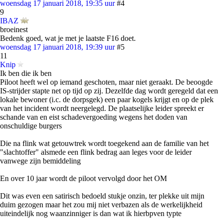
woensdag 17 januari 2018, 19:35 uur
#4
9
IBAZ
broeinest
Bedenk goed, wat je met je laatste F16 doet.
woensdag 17 januari 2018, 19:39 uur
#5
11
Knip
Ik ben die ik ben
Piloot heeft wel op iemand geschoten, maar niet geraakt. De beoogde
IS-strijder stapte net op tijd op zij. Dezelfde dag wordt geregeld dat een
lokale bewoner (i.c. de dorpsgek) een paar kogels krijgt en op de plek
van het incident wordt neergelegd. De plaatselijke leider spreekt er
schande van en eist schadevergoeding wegens het doden van
onschuldige burgers
Die na flink wat getouwtrek wordt toegekend aan de familie van het
"slachtoffer" alsmede een flink bedrag aan leges voor de leider
vanwege zijn bemiddeling
En over 10 jaar wordt de piloot vervolgd door het OM
Dit was even een satirisch bedoeld stukje onzin, ter plekke uit mijn
duim gezogen maar het zou mij niet verbazen als de werkelijkheid
uiteindelijk nog waanzinniger is dan wat ik hierbpven typte