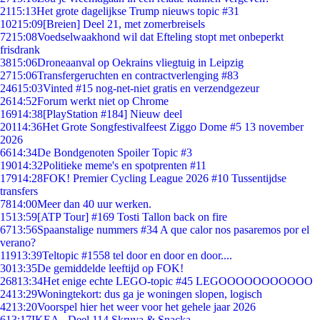
21
15:13
Het grote dagelijkse Trump nieuws topic #31
102
15:09
[Breien] Deel 21, met zomerbreisels
72
15:08
Voedselwaakhond wil dat Efteling stopt met onbeperkt
frisdrank
38
15:06
Droneaanval op Oekrains vliegtuig in Leipzig
27
15:06
Transfergeruchten en contractverlenging #83
246
15:03
Vinted #15 nog-net-niet gratis en verzendgezeur
26
14:52
Forum werkt niet op Chrome
169
14:38
[PlayStation #184] Nieuw deel
201
14:36
Het Grote Songfestivalfeest Ziggo Dome #5 13 november
2026
66
14:34
De Bondgenoten Spoiler Topic #3
190
14:32
Politieke meme's en spotprenten #11
179
14:28
FOK! Premier Cycling League 2026 #10 Tussentijdse
transfers
78
14:00
Meer dan 40 uur werken.
15
13:59
[ATP Tour] #169 Tosti Tallon back on fire
67
13:56
Spaanstalige nummers #34 A que calor nos pasaremos por el
verano?
119
13:39
Teltopic #1558 tel door en door en door....
30
13:35
De gemiddelde leeftijd op FOK!
268
13:34
Het enige echte LEGO-topic #45 LEGOOOOOOOOOOO
24
13:29
Woningtekort: dus ga je woningen slopen, logisch
42
13:20
Voorspel hier het weer voor het gehele jaar 2026
6
13:17
IKEA - Deel 114 Skruva & Snacka