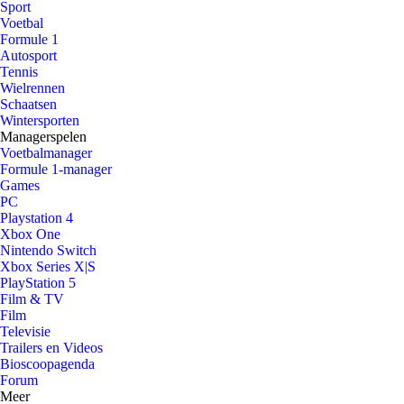
Sport
Voetbal
Formule 1
Autosport
Tennis
Wielrennen
Schaatsen
Wintersporten
Managerspelen
Voetbalmanager
Formule 1-manager
Games
PC
Playstation 4
Xbox One
Nintendo Switch
Xbox Series X|S
PlayStation 5
Film & TV
Film
Televisie
Trailers en Videos
Bioscoopagenda
Forum
Meer