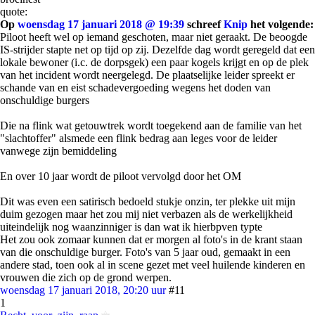
quote:
Op
woensdag 17 januari 2018 @ 19:39
schreef
Knip
het volgende:
Piloot heeft wel op iemand geschoten, maar niet geraakt. De beoogde
IS-strijder stapte net op tijd op zij. Dezelfde dag wordt geregeld dat een
lokale bewoner (i.c. de dorpsgek) een paar kogels krijgt en op de plek
van het incident wordt neergelegd. De plaatselijke leider spreekt er
schande van en eist schadevergoeding wegens het doden van
onschuldige burgers
Die na flink wat getouwtrek wordt toegekend aan de familie van het
"slachtoffer" alsmede een flink bedrag aan leges voor de leider
vanwege zijn bemiddeling
En over 10 jaar wordt de piloot vervolgd door het OM
Dit was even een satirisch bedoeld stukje onzin, ter plekke uit mijn
duim gezogen maar het zou mij niet verbazen als de werkelijkheid
uiteindelijk nog waanzinniger is dan wat ik hierbpven typte
Het zou ook zomaar kunnen dat er morgen al foto's in de krant staan
van die onschuldige burger. Foto's van 5 jaar oud, gemaakt in een
andere stad, toen ook al in scene gezet met veel huilende kinderen en
vrouwen die zich op de grond werpen.
woensdag 17 januari 2018, 20:20 uur
#11
1