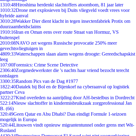
13
10:48
Hiroshima herdenkt slachtoffers atoombom, 81 jaar later
10
10:32
Drone met explosieven bij Duits vliegveld voedt vrees voor
hybride aanval
30
10:28
Wakker Dier dient klacht in tegen insectenfabriek Protix om
duurzaamheidsclaims
19
10:16
Iran en Oman eens over route Straat van Hormuz, VS
buitenspel
20
10:08
NAVO zet wegens Russische provocatie 250% meer
gevechtsvliegtuigen in
48
09:33
Waterschappen slaan alarm wegens droogte: Gereedschapskist
leeg
1
07:00
Forensics: Crime Scene Detective
23
06:40
Zorgmedewerkster die 's nachts haar vriend bezocht terecht
ontslagen
33
00:35
Random Pics van de Dag #1977
18
22:40
Datalek bij Bol en de Bijenkorf na cyberaanval op logistiek
partner Ceva
32
22:27
Kind overleden na aanrijding door AH-bestelbus in Dordrecht
5
22:14
Nieuw slachtoffer in kindermisbruikzaak zorgprofessional Jan
B. (66)
3
20:49
Geen Qatar en Abu Dhabi? Dan eindigt Formule 1-seizoen
mogelijk in Europa
5
20:44
Litouwen vindt opnieuw migrantentunnel onder grens met Wit-
Rusland
44
20:34
Progressieve Democraat El-Sayed wint nipt voorverkiezing