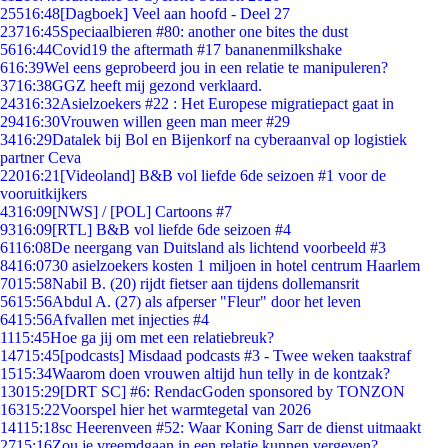
255
16:48
[Dagboek] Veel aan hoofd - Deel 27
237
16:45
Speciaalbieren #80: another one bites the dust
56
16:44
Covid19 the aftermath #17 bananenmilkshake
6
16:39
Wel eens geprobeerd jou in een relatie te manipuleren?
37
16:38
GGZ heeft mij gezond verklaard.
243
16:32
Asielzoekers #22 : Het Europese migratiepact gaat in
294
16:30
Vrouwen willen geen man meer #29
34
16:29
Datalek bij Bol en Bijenkorf na cyberaanval op logistiek
partner Ceva
220
16:21
[Videoland] B&B vol liefde 6de seizoen #1 voor de
vooruitkijkers
43
16:09
[NWS] / [POL] Cartoons #7
93
16:09
[RTL] B&B vol liefde 6de seizoen #4
61
16:08
De neergang van Duitsland als lichtend voorbeeld #3
84
16:07
30 asielzoekers kosten 1 miljoen in hotel centrum Haarlem
70
15:58
Nabil B. (20) rijdt fietser aan tijdens dollemansrit
56
15:56
Abdul A. (27) als afperser "Fleur" door het leven
64
15:56
Afvallen met injecties #4
11
15:45
Hoe ga jij om met een relatiebreuk?
147
15:45
[podcasts] Misdaad podcasts #3 - Twee weken taakstraf
15
15:34
Waarom doen vrouwen altijd hun telly in de kontzak?
130
15:29
[DRT SC] #6: RendacGoden sponsored by TONZON
163
15:22
Voorspel hier het warmtegetal van 2026
141
15:18
sc Heerenveen #52: Waar Koning Sarr de dienst uitmaakt
27
15:16
Zou je vreemdgaan in een relatie kunnen vergeven?