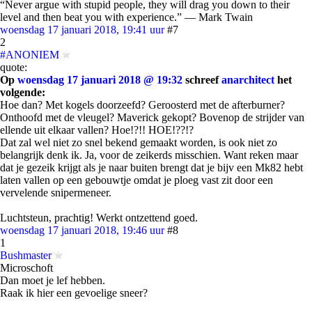
“Never argue with stupid people, they will drag you down to their
level and then beat you with experience.” ― Mark Twain
woensdag 17 januari 2018, 19:41 uur
#7
2
#ANONIEM
quote:
Op
woensdag 17 januari 2018 @ 19:32
schreef
anarchitect
het
volgende:
Hoe dan? Met kogels doorzeefd? Geroosterd met de afterburner?
Onthoofd met de vleugel? Maverick gekopt? Bovenop de strijder van
ellende uit elkaar vallen? Hoe!?!! HOE!??!?
Dat zal wel niet zo snel bekend gemaakt worden, is ook niet zo
belangrijk denk ik. Ja, voor de zeikerds misschien. Want reken maar
dat je gezeik krijgt als je naar buiten brengt dat je bijv een Mk82 hebt
laten vallen op een gebouwtje omdat je ploeg vast zit door een
vervelende snipermeneer.
Luchtsteun, prachtig! Werkt ontzettend goed.
woensdag 17 januari 2018, 19:46 uur
#8
1
Bushmaster
Microschoft
Dan moet je lef hebben.
Raak ik hier een gevoelige sneer?