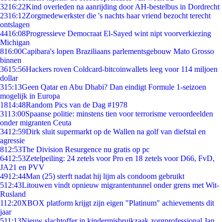
32
16:22
Kind overleden na aanrijding door AH-bestelbus in Dordrecht
23
16:12
Zorgmedewerkster die 's nachts haar vriend bezocht terecht
ontslagen
44
16:08
Progressieve Democraat El-Sayed wint nipt voorverkiezing
Michigan
8
16:00
Capibara's lopen Braziliaans parlementsgebouw Mato Grosso
binnen
36
15:56
Hackers roven Coldcard-bitcoinwallets leeg voor 114 miljoen
dollar
3
15:13
Geen Qatar en Abu Dhabi? Dan eindigt Formule 1-seizoen
mogelijk in Europa
18
14:48
Random Pics van de Dag #1978
31
13:00
Spaanse politie: minstens tien voor terrorisme veroordeelden
onder migranten Ceuta
34
12:59
Dirk sluit supermarkt op de Wallen na golf van diefstal en
agressie
8
12:53
The Division Resurgence nu gratis op pc
64
12:53
Zetelpeiling: 24 zetels voor Pro en 18 zetels voor D66, FvD,
JA21 en PVV
49
12:44
Man (25) sterft nadat hij lijm als condoom gebruikt
5
12:43
Litouwen vindt opnieuw migrantentunnel onder grens met Wit-
Rusland
1
12:20
XBOX platform krijgt zijn eigen "Platinum" achievements dit
jaar
5
11:13
Nieuw slachtoffer in kindermisbruikzaak zorgprofessional Jan