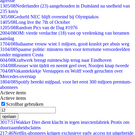
agressie
13
05/08
Nederlander (23) aangehouden in Duitsland na snelheid van
235 km/u
3
05/08
Gedurfd NEC blijft overeind bij Olympiakos
14
05/08
Long live the 7th of October
12
05/08
Random Pics van de Dag #1976
20
04/08
OM: vierde verdachte (18) vast op verdenking van beramen
aanslag
17
04/08
Italiaanse vrouw wint 1 miljoen, gooit kraslot per abuis weg
31
04/08
Spaanse politie: minstens tien voor terrorisme veroordeelden
onder migranten Ceuta
6
04/08
Kraftwerk brengt ruimteschip terug naar Eindhoven
1
04/08
Reusser wint tijdrit en neemt geel over, Nooijen knap tweede
7
04/08
Vakantiekiekje Verstappen en Wolff voedt geruchten over
Mercedes-overstap
18
04/08
Spotify bereikt mijlpaal, voor het eerst 300 miljoen premium-
abonnees
Actieve items
Actieve items
Scrollbar gebruiken
opslaan
30
17:51
Wakker Dier dient klacht in tegen insectenfabriek Protix om
duurzaamheidsclaims
2
17:46
Netflix-abonnees krijgen exclusieve early access tot uitgebreide