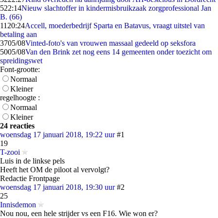
5
22:14
Nieuw slachtoffer in kindermisbruikzaak zorgprofessional Jan
B. (66)
11
20:24
Accell, moederbedrijf Sparta en Batavus, vraagt uitstel van
betaling aan
37
05/08
Vinted-foto's van vrouwen massaal gedeeld op seksfora
50
05/08
Van den Brink zet nog eens 14 gemeenten onder toezicht om
spreidingswet
Font-grootte:
Normaal
Kleiner
regelhoogte :
Normaal
Kleiner
24 reacties
woensdag 17 januari 2018, 19:22 uur
#1
19
T-zooi
Luis in de linkse pels
Heeft het OM de piloot al vervolgt?
Redactie Frontpage
woensdag 17 januari 2018, 19:30 uur
#2
25
Innisdemon
Nou nou, een hele strijder vs een F16. Wie won er?