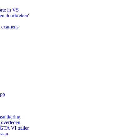
orte in VS
pen doorbreken'
e examens
app
suitkering
d overleden
 GTA VI trailer
maan