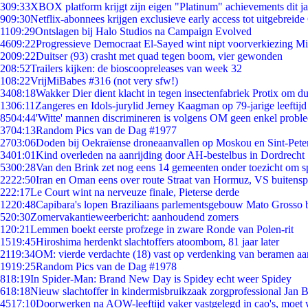
3
09:33
XBOX platform krijgt zijn eigen "Platinum" achievements dit ja
9
09:30
Netflix-abonnees krijgen exclusieve early access tot uitgebreide
11
09:29
Ontslagen bij Halo Studios na Campaign Evolved
46
09:22
Progressieve Democraat El-Sayed wint nipt voorverkiezing M
20
09:22
Duitser (93) crasht met quad tegen boom, vier gewonden
2
08:52
Trailers kijken: de bioscoopreleases van week 32
1
08:22
VrijMiBabes #316 (not very sfw!)
34
08:18
Wakker Dier dient klacht in tegen insectenfabriek Protix om 
13
06:11
Zangeres en Idols-jurylid Jerney Kaagman op 79-jarige leeftijd
85
04:44
'Witte' mannen discrimineren is volgens OM geen enkel probl
37
04:13
Random Pics van de Dag #1977
27
03:06
Doden bij Oekraïense droneaanvallen op Moskou en Sint-Pete
34
01:01
Kind overleden na aanrijding door AH-bestelbus in Dordrecht
53
00:28
Van den Brink zet nog eens 14 gemeenten onder toezicht om s
22
22:50
Iran en Oman eens over route Straat van Hormuz, VS buitensp
2
22:17
Le Court wint na nerveuze finale, Pieterse derde
12
20:48
Capibara's lopen Braziliaans parlementsgebouw Mato Grosso 
5
20:30
Zomervakantieweerbericht: aanhoudend zomers
1
20:21
Lemmen boekt eerste profzege in zware Ronde van Polen-rit
15
19:45
Hiroshima herdenkt slachtoffers atoombom, 81 jaar later
21
19:34
OM: vierde verdachte (18) vast op verdenking van beramen aa
19
19:25
Random Pics van de Dag #1978
8
18:19
In Spider-Man: Brand New Day is Spidey echt weer Spidey
6
18:18
Nieuw slachtoffer in kindermisbruikzaak zorgprofessional Jan B
45
17:10
Doorwerken na AOW-leeftijd vaker vastgelegd in cao's, moet