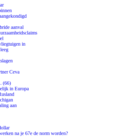
ar
binnen
g aangekondigd
bride aanval
duurzaamheidsclaims
el
iegtuigen in
 leeg
tslagen
rtner Ceva
. (66)
lijk in Europa
Rusland
ichigan
aling aan
ollar
 werken na je 67e de norm worden?