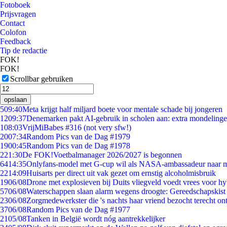
Fotoboek
Prijsvragen
Contact
Colofon
Feedback
Tip de redactie
FOK!
FOK!
Scrollbar gebruiken
opslaan
5
09:40
Meta krijgt half miljard boete voor mentale schade bij jongeren
12
09:37
Denemarken pakt AI-gebruik in scholen aan: extra mondeling
1
08:03
VrijMiBabes #316 (not very sfw!)
20
07:34
Random Pics van de Dag #1979
19
00:45
Random Pics van de Dag #1978
2
21:30
De FOK!Voetbalmanager 2026/2027 is begonnen
64
14:35
Onlyfans-model met G-cup wil als NASA-ambassadeur naar 
22
14:09
Huisarts per direct uit vak gezet om ernstig alcoholmisbruik
19
06/08
Drone met explosieven bij Duits vliegveld voedt vrees voor hy
57
06/08
Waterschappen slaan alarm wegens droogte: Gereedschapskist
23
06/08
Zorgmedewerkster die 's nachts haar vriend bezocht terecht on
37
06/08
Random Pics van de Dag #1977
21
05/08
Tanken in België wordt nóg aantrekkelijker