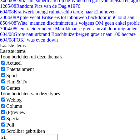
34
05/08
Dirk sluit supermarkt op de Wallen na golf van diefstal en agre
12
05/08
Random Pics van de Dag #1976
6
04/08
Kraftwerk brengt ruimteschip terug naar Eindhoven
20
04/08
Apple vecht Britse eis tot inbouwen backdoor in iCloud aan
85
04/08
'Witte' mannen discrimineren is volgens OM geen enkel probl
30
04/08
Ceuta-leider noemt Marokkaanse grensaanval door migranten 
6
04/08
Grote natuurbrand Boschhuizerbergen groeit naar 100 hectare
6
04/08
FOK! was even down
Laatste items
Laatste items
Toon berichten uit deze thema's
Actueel
Entertainment
Sport
Film & Tv
Games
Toon berichten van deze types
Weblog
Column
(P)review
Special
Poll
Scrollbar gebruiken