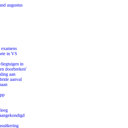
and augustus
e examens
orte in VS
iegtuigen in
pen doorbreken'
aling aan
bride aanval
maan
app
 leeg
g aangekondigd
suitkering