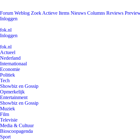
Forum
Weblog
Zoek
Actieve Items
Nieuws
Columns
Reviews
Previe
Inloggen
fok.nl
Inloggen
fok.nl
Actueel
Nederland
Internationaal
Economie
Politiek
Tech
Showbiz en Gossip
Opmerkelijk
Entertainment
Showbiz en Gossip
Muziek
Film
Televisie
Media & Cultuur
Bioscoopagenda
Sport