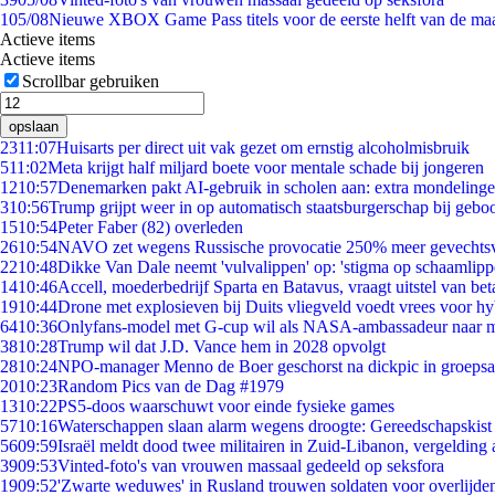
1
05/08
Nieuwe XBOX Game Pass titels voor de eerste helft van de ma
Actieve items
Actieve items
Scrollbar gebruiken
opslaan
23
11:07
Huisarts per direct uit vak gezet om ernstig alcoholmisbruik
5
11:02
Meta krijgt half miljard boete voor mentale schade bij jongeren
12
10:57
Denemarken pakt AI-gebruik in scholen aan: extra mondeling
3
10:56
Trump grijpt weer in op automatisch staatsburgerschap bij gebo
15
10:54
Peter Faber (82) overleden
26
10:54
NAVO zet wegens Russische provocatie 250% meer gevechtsvl
22
10:48
Dikke Van Dale neemt 'vulvalippen' op: 'stigma op schaamlip
14
10:46
Accell, moederbedrijf Sparta en Batavus, vraagt uitstel van bet
19
10:44
Drone met explosieven bij Duits vliegveld voedt vrees voor hy
64
10:36
Onlyfans-model met G-cup wil als NASA-ambassadeur naar 
38
10:28
Trump wil dat J.D. Vance hem in 2028 opvolgt
28
10:24
NPO-manager Menno de Boer geschorst na dickpic in groeps
20
10:23
Random Pics van de Dag #1979
13
10:22
PS5-doos waarschuwt voor einde fysieke games
57
10:16
Waterschappen slaan alarm wegens droogte: Gereedschapskist
56
09:59
Israël meldt dood twee militairen in Zuid-Libanon, vergeldin
39
09:53
Vinted-foto's van vrouwen massaal gedeeld op seksfora
19
09:52
'Zwarte weduwes' in Rusland trouwen soldaten voor overlijden