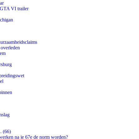
ar
 GTA VI trailer
ichigan
duurzaamheidsclaims
 overleden
eem
rsburg
preidingswet
el
binnen
nslag
. (66)
 werken na je 67e de norm worden?