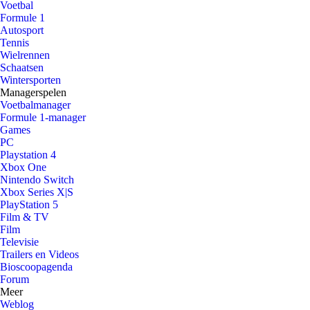
Voetbal
Formule 1
Autosport
Tennis
Wielrennen
Schaatsen
Wintersporten
Managerspelen
Voetbalmanager
Formule 1-manager
Games
PC
Playstation 4
Xbox One
Nintendo Switch
Xbox Series X|S
PlayStation 5
Film & TV
Film
Televisie
Trailers en Videos
Bioscoopagenda
Forum
Meer
Weblog