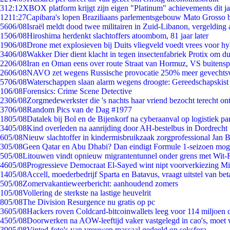
3
12:12
XBOX platform krijgt zijn eigen "Platinum" achievements dit ja
12
11:27
Capibara's lopen Braziliaans parlementsgebouw Mato Grosso 
56
06/08
Israël meldt dood twee militairen in Zuid-Libanon, vergeldin
15
06/08
Hiroshima herdenkt slachtoffers atoombom, 81 jaar later
19
06/08
Drone met explosieven bij Duits vliegveld voedt vrees voor hy
34
06/08
Wakker Dier dient klacht in tegen insectenfabriek Protix om 
22
06/08
Iran en Oman eens over route Straat van Hormuz, VS buitensp
26
06/08
NAVO zet wegens Russische provocatie 250% meer gevechtsvl
57
06/08
Waterschappen slaan alarm wegens droogte: Gereedschapskist
1
06/08
Forensics: Crime Scene Detective
23
06/08
Zorgmedewerkster die 's nachts haar vriend bezocht terecht on
37
06/08
Random Pics van de Dag #1977
18
05/08
Datalek bij Bol en de Bijenkorf na cyberaanval op logistiek pa
34
05/08
Kind overleden na aanrijding door AH-bestelbus in Dordrecht
6
05/08
Nieuw slachtoffer in kindermisbruikzaak zorgprofessional Jan B
3
05/08
Geen Qatar en Abu Dhabi? Dan eindigt Formule 1-seizoen moge
5
05/08
Litouwen vindt opnieuw migrantentunnel onder grens met Wit-
46
05/08
Progressieve Democraat El-Sayed wint nipt voorverkiezing M
14
05/08
Accell, moederbedrijf Sparta en Batavus, vraagt uitstel van bet
5
05/08
Zomervakantieweerbericht: aanhoudend zomers
1
05/08
Vollering de sterkste na lastige heuvelrit
8
05/08
The Division Resurgence nu gratis op pc
36
05/08
Hackers roven Coldcard-bitcoinwallets leeg voor 114 miljoen d
45
05/08
Doorwerken na AOW-leeftijd vaker vastgelegd in cao's, moet
39
05/08
Vinted-foto's van vrouwen massaal gedeeld op seksfora