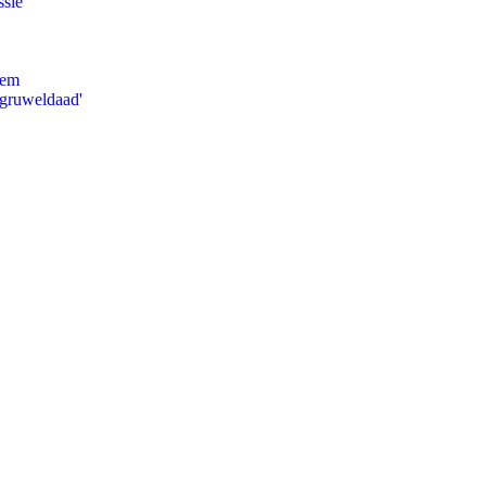
ssie
eem
'gruweldaad'