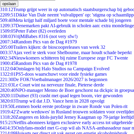
opslaan
3
10:12
Trump grijpt weer in op automatisch staatsburgerschap bij gebo
22
09:51
Dikke Van Dale neemt 'vulvalippen' op: 'stigma op schaamlip
5
09:40
Meta krijgt half miljard boete voor mentale schade bij jongeren
12
09:37
Denemarken pakt AI-gebruik in scholen aan: extra mondeling
15
09:05
Peter Faber (82) overleden
1
08:03
VrijMiBabes #316 (not very sfw!)
20
07:34
Random Pics van de Dag #1979
2
05:00
Trailers kijken: de bioscoopreleases van week 32
0
03:37
Ajax veel te sterk voor Shelbourne, maar houdt schade beperkt
0
02:34
Nieuwkomers schitteren bij ruime Europese zege FC Twente
19
00:45
Random Pics van de Dag #1978
11
22:04
Ontslagen bij Halo Studios na Campaign Evolved
13
22:01
PS5-doos waarschuwt voor einde fysieke games
2
21:30
De FOK!Voetbalmanager 2026/2027 is begonnen
2
21:03
Le Court wint na nerveuze finale, Pieterse derde
28
20:40
NPO-manager Menno de Boer geschorst na dickpic in groeps
20
20:11
Duitser (93) crasht met quad tegen boom, vier gewonden
38
20:03
Trump wil dat J.D. Vance hem in 2028 opvolgt
1
19:50
Lemmen boekt eerste profzege in zware Ronde van Polen-rit
19
19:42
'Zwarte weduwes' in Rusland trouwen soldaten voor overlijden
13
18:20
Zangeres en Idols-jurylid Jerney Kaagman op 79-jarige leeftij
9
15:21
Netflix-abonnees krijgen exclusieve early access tot uitgebreide
64
14:35
Onlyfans-model met G-cup wil als NASA-ambassadeur naar 
22
14:09
Huisarts per direct uit vak gezet om ernstig alcoholmisbruik