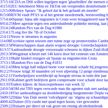
37
15:16
CDA en D66 willen ingrijpen tegen 'gluurbrillen' die mensen 
41
15:02
EU bekritiseert Meta en TikTok om verspreiden desinformatie
12
15:00
Britney Spears: "Ik geloof dat ik heb gefaald als moeder"
8
15:00
RIVM vindt PFAS in al het geteste moedermelk, borstvoeding bl
57
14:44
Spanje: bijna alle migranten in Ceuta weer teruggekeerd naar
69
14:25
Meer agressie tegen een andersluidende politieke mening, laat j
35
14:24
Random Pics van de Dag #1980
23
14:17
Long live the 7th of October
2
14:11
Nieuw te streamen in augustus
1
14:08
Excelsior opent seizoen met ruime zege op promovendus Camb
60
13:58
Waterschappen slaan alarm wegens droogte: Gereedschapskist
6
13:57
Aanhoudende droogte veroorzaakt scheuren in dijken Zuid-Hol
20
13:36
Wegpiraat scheurt met 146 km/u door het centrum van Amste
25
13:19
Italië hindert reizigers uit Spanje na migratiecrisis Ceuta
37
13:13
Random Pics van de Dag #1833
16
12:43
Meta krijgt half miljard boete voor mentale schade bij jongeren
8
12:23
Vrouw krijgt 30 maanden cel voor afpersing 12-jarige misdienaa
42
12:11
Voedselprijzen wereldwijd op hoogste niveau in ruim drie jaar
29
11:05
Kabinet geeft bedrijven geen compensatie voor schade door la
6
11:03
Trailers kijken: de bioscoopreleases van week 32
24
10:54
OM eist TBS tegen verwarde man die agenten stak met aardap
24
10:18
Vier aanhoudingen na doodsbedreiging burgemeester Depla v
56
09:52
Dikke Van Dale neemt 'vulvalippen' op: 'stigma op schaamlip
40
09:42
Duitser (93) crasht met quad tegen boom, vier gewonden
25
09:22
Huisarts per direct uit vak gezet om ernstig alcoholmisbruik