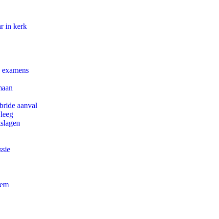
r in kerk
e examens
maan
bride aanval
 leeg
tslagen
ssie
eem