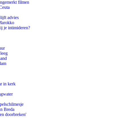
ongemerkt filmen
 Ceuta
ijft advies
 Marokko
ij je intimideren?
uur
 leeg
land
rdam
r in kerk
agwater
pelschilmesje
an Breda
pen doorbreken'