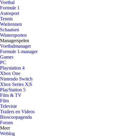
Voetbal
Formule 1
Autosport
Tennis
Wielrennen
Schaatsen
Wintersporten
Managerspelen
Voetbalmanager
Formule 1-manager
Games
PC
Playstation 4
Xbox One
Nintendo Switch
Xbox Series X|S
PlayStation 5
Film & TV
Film
Televisie
Trailers en Videos
Bioscoopagenda
Forum
Meer
Weblog