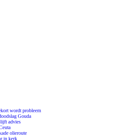
ekort wordt probleem
r doodslag Gouda
ijft advies
 Ceuta
kade olieroute
r in kerk