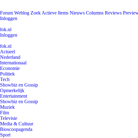
Forum
Weblog
Zoek
Actieve Items
Nieuws
Columns
Reviews
Previe
Inloggen
fok.nl
Inloggen
fok.nl
Actueel
Nederland
Internationaal
Economie
Politiek
Tech
Showbiz en Gossip
Opmerkelijk
Entertainment
Showbiz en Gossip
Muziek
Film
Televisie
Media & Cultuur
Bioscoopagenda
Sport