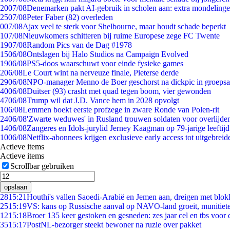
20
07/08
Denemarken pakt AI-gebruik in scholen aan: extra mondeling
25
07/08
Peter Faber (82) overleden
0
07/08
Ajax veel te sterk voor Shelbourne, maar houdt schade beperkt
1
07/08
Nieuwkomers schitteren bij ruime Europese zege FC Twente
19
07/08
Random Pics van de Dag #1978
15
06/08
Ontslagen bij Halo Studios na Campaign Evolved
19
06/08
PS5-doos waarschuwt voor einde fysieke games
2
06/08
Le Court wint na nerveuze finale, Pieterse derde
29
06/08
NPO-manager Menno de Boer geschorst na dickpic in groeps
40
06/08
Duitser (93) crasht met quad tegen boom, vier gewonden
47
06/08
Trump wil dat J.D. Vance hem in 2028 opvolgt
1
06/08
Lemmen boekt eerste profzege in zware Ronde van Polen-rit
24
06/08
'Zwarte weduwes' in Rusland trouwen soldaten voor overlijden
14
06/08
Zangeres en Idols-jurylid Jerney Kaagman op 79-jarige leeftij
10
06/08
Netflix-abonnees krijgen exclusieve early access tot uitgebreid
Actieve items
Actieve items
Scrollbar gebruiken
opslaan
28
15:21
Houthi's vallen Saoedi-Arabië en Jemen aan, dreigen met blok
25
15:19
VS: kans op Russische aanval op NAVO-land groeit, munitiet
12
15:18
Broer 135 keer gestoken en gesneden: zes jaar cel en tbs voo
35
15:17
PostNL-bezorger steekt bewoner na ruzie over pakket