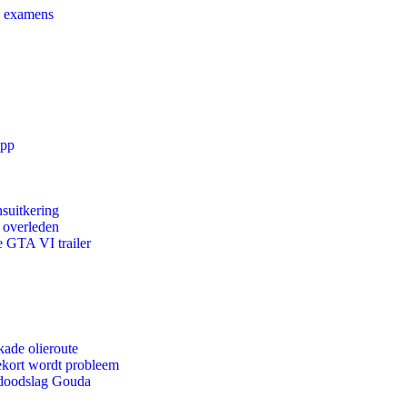
e examens
app
suitkering
d overleden
e GTA VI trailer
kade olieroute
ekort wordt probleem
r doodslag Gouda