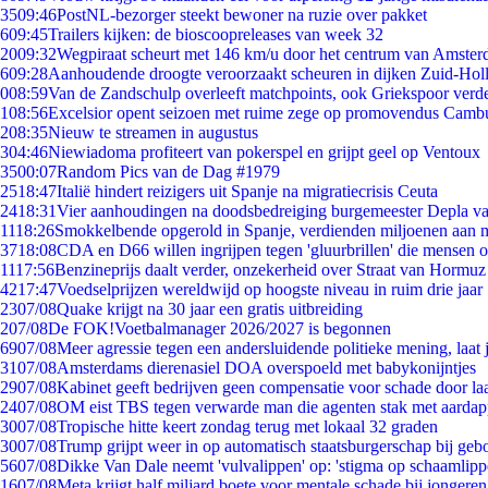
35
09:46
PostNL-bezorger steekt bewoner na ruzie over pakket
6
09:45
Trailers kijken: de bioscoopreleases van week 32
20
09:32
Wegpiraat scheurt met 146 km/u door het centrum van Amste
6
09:28
Aanhoudende droogte veroorzaakt scheuren in dijken Zuid-Hol
0
08:59
Van de Zandschulp overleeft matchpoints, ook Griekspoor verde
1
08:56
Excelsior opent seizoen met ruime zege op promovendus Camb
2
08:35
Nieuw te streamen in augustus
3
04:46
Niewiadoma profiteert van pokerspel en grijpt geel op Ventoux
35
00:07
Random Pics van de Dag #1979
25
18:47
Italië hindert reizigers uit Spanje na migratiecrisis Ceuta
24
18:31
Vier aanhoudingen na doodsbedreiging burgemeester Depla v
11
18:26
Smokkelbende opgerold in Spanje, verdienden miljoenen aan 
37
18:08
CDA en D66 willen ingrijpen tegen 'gluurbrillen' die mensen 
11
17:56
Benzineprijs daalt verder, onzekerheid over Straat van Hormuz b
42
17:47
Voedselprijzen wereldwijd op hoogste niveau in ruim drie jaar
23
07/08
Quake krijgt na 30 jaar een gratis uitbreiding
2
07/08
De FOK!Voetbalmanager 2026/2027 is begonnen
69
07/08
Meer agressie tegen een andersluidende politieke mening, laat j
31
07/08
Amsterdams dierenasiel DOA overspoeld met babykonijntjes
29
07/08
Kabinet geeft bedrijven geen compensatie voor schade door la
24
07/08
OM eist TBS tegen verwarde man die agenten stak met aardap
30
07/08
Tropische hitte keert zondag terug met lokaal 32 graden
30
07/08
Trump grijpt weer in op automatisch staatsburgerschap bij geb
56
07/08
Dikke Van Dale neemt 'vulvalippen' op: 'stigma op schaamlip
16
07/08
Meta krijgt half miljard boete voor mentale schade bij jongeren