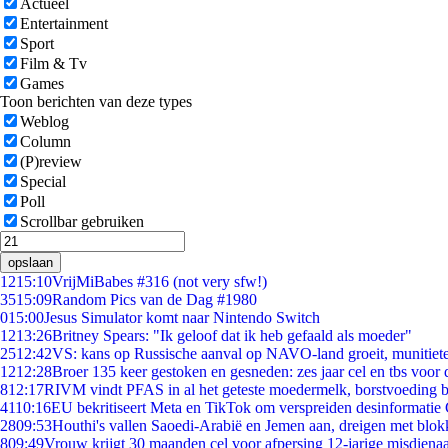
Actueel
Entertainment
Sport
Film & Tv
Games
Toon berichten van deze types
Weblog
Column
(P)review
Special
Poll
Scrollbar gebruiken
opslaan
12
15:10
VrijMiBabes #316 (not very sfw!)
35
15:09
Random Pics van de Dag #1980
0
15:00
Jesus Simulator komt naar Nintendo Switch
12
13:26
Britney Spears: "Ik geloof dat ik heb gefaald als moeder"
25
12:42
VS: kans op Russische aanval op NAVO-land groeit, munitiet
12
12:28
Broer 135 keer gestoken en gesneden: zes jaar cel en tbs voo
8
12:17
RIVM vindt PFAS in al het geteste moedermelk, borstvoeding bl
41
10:16
EU bekritiseert Meta en TikTok om verspreiden desinformatie
28
09:53
Houthi's vallen Saoedi-Arabië en Jemen aan, dreigen met blok
8
09:49
Vrouw krijgt 30 maanden cel voor afpersing 12-jarige misdienaa