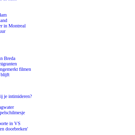
rdam
land
r in Montreal
uur
an Breda
migranten
ongemerkt filmen
lijft
ij je intimideren?
agwater
pelschilmesje
oorte in VS
pen doorbreken'