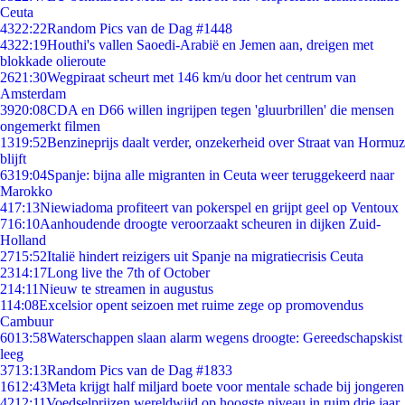
Ceuta
43
22:22
Random Pics van de Dag #1448
43
22:19
Houthi's vallen Saoedi-Arabië en Jemen aan, dreigen met
blokkade olieroute
26
21:30
Wegpiraat scheurt met 146 km/u door het centrum van
Amsterdam
39
20:08
CDA en D66 willen ingrijpen tegen 'gluurbrillen' die mensen
ongemerkt filmen
13
19:52
Benzineprijs daalt verder, onzekerheid over Straat van Hormuz
blijft
63
19:04
Spanje: bijna alle migranten in Ceuta weer teruggekeerd naar
Marokko
4
17:13
Niewiadoma profiteert van pokerspel en grijpt geel op Ventoux
7
16:10
Aanhoudende droogte veroorzaakt scheuren in dijken Zuid-
Holland
27
15:52
Italië hindert reizigers uit Spanje na migratiecrisis Ceuta
23
14:17
Long live the 7th of October
2
14:11
Nieuw te streamen in augustus
1
14:08
Excelsior opent seizoen met ruime zege op promovendus
Cambuur
60
13:58
Waterschappen slaan alarm wegens droogte: Gereedschapskist
leeg
37
13:13
Random Pics van de Dag #1833
16
12:43
Meta krijgt half miljard boete voor mentale schade bij jongeren
42
12:11
Voedselprijzen wereldwijd op hoogste niveau in ruim drie jaar