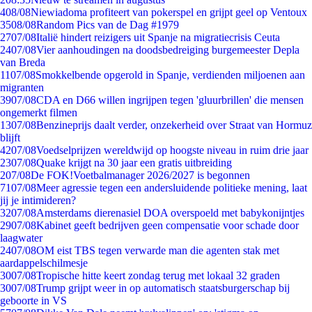
4
08/08
Niewiadoma profiteert van pokerspel en grijpt geel op Ventoux
35
08/08
Random Pics van de Dag #1979
27
07/08
Italië hindert reizigers uit Spanje na migratiecrisis Ceuta
24
07/08
Vier aanhoudingen na doodsbedreiging burgemeester Depla
van Breda
11
07/08
Smokkelbende opgerold in Spanje, verdienden miljoenen aan
migranten
39
07/08
CDA en D66 willen ingrijpen tegen 'gluurbrillen' die mensen
ongemerkt filmen
13
07/08
Benzineprijs daalt verder, onzekerheid over Straat van Hormuz
blijft
42
07/08
Voedselprijzen wereldwijd op hoogste niveau in ruim drie jaar
23
07/08
Quake krijgt na 30 jaar een gratis uitbreiding
2
07/08
De FOK!Voetbalmanager 2026/2027 is begonnen
71
07/08
Meer agressie tegen een andersluidende politieke mening, laat
jij je intimideren?
32
07/08
Amsterdams dierenasiel DOA overspoeld met babykonijntjes
29
07/08
Kabinet geeft bedrijven geen compensatie voor schade door
laagwater
24
07/08
OM eist TBS tegen verwarde man die agenten stak met
aardappelschilmesje
30
07/08
Tropische hitte keert zondag terug met lokaal 32 graden
30
07/08
Trump grijpt weer in op automatisch staatsburgerschap bij
geboorte in VS