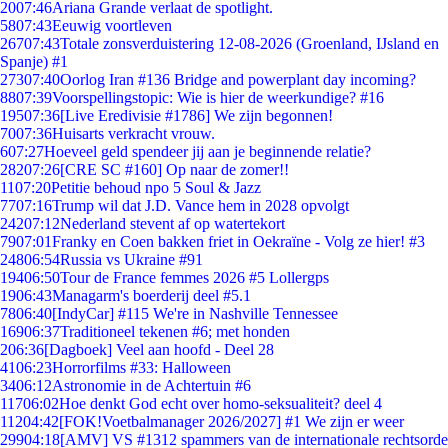
20
07:46
Ariana Grande verlaat de spotlight.
58
07:43
Eeuwig voortleven
267
07:43
Totale zonsverduistering 12-08-2026 (Groenland, IJsland en
Spanje) #1
273
07:40
Oorlog Iran #136 Bridge and powerplant day incoming?
88
07:39
Voorspellingstopic: Wie is hier de weerkundige? #16
195
07:36
[Live Eredivisie #1786] We zijn begonnen!
70
07:36
Huisarts verkracht vrouw.
6
07:27
Hoeveel geld spendeer jij aan je beginnende relatie?
282
07:26
[CRE SC #160] Op naar de zomer!!
11
07:20
Petitie behoud npo 5 Soul & Jazz
77
07:16
Trump wil dat J.D. Vance hem in 2028 opvolgt
242
07:12
Nederland stevent af op watertekort
79
07:01
Franky en Coen bakken friet in Oekraïne - Volg ze hier! #3
248
06:54
Russia vs Ukraine #91
194
06:50
Tour de France femmes 2026 #5 Lollergps
19
06:43
Managarm's boerderij deel #5.1
78
06:40
[IndyCar] #115 We're in Nashville Tennessee
169
06:37
Traditioneel tekenen #6; met honden
2
06:36
[Dagboek] Veel aan hoofd - Deel 28
41
06:23
Horrorfilms #33: Halloween
34
06:12
Astronomie in de Achtertuin #6
117
06:02
Hoe denkt God echt over homo-seksualiteit? deel 4
112
04:42
[FOK!Voetbalmanager 2026/2027] #1 We zijn er weer
299
04:18
[AMV] VS #1312 spammers van de internationale rechtsorde