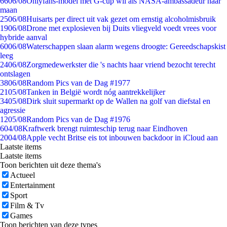
66
06/08
Onlyfans-model met G-cup wil als NASA-ambassadeur naar
maan
25
06/08
Huisarts per direct uit vak gezet om ernstig alcoholmisbruik
19
06/08
Drone met explosieven bij Duits vliegveld voedt vrees voor
hybride aanval
60
06/08
Waterschappen slaan alarm wegens droogte: Gereedschapskist
leeg
24
06/08
Zorgmedewerkster die 's nachts haar vriend bezocht terecht
ontslagen
38
06/08
Random Pics van de Dag #1977
21
05/08
Tanken in België wordt nóg aantrekkelijker
34
05/08
Dirk sluit supermarkt op de Wallen na golf van diefstal en
agressie
12
05/08
Random Pics van de Dag #1976
6
04/08
Kraftwerk brengt ruimteschip terug naar Eindhoven
20
04/08
Apple vecht Britse eis tot inbouwen backdoor in iCloud aan
Laatste items
Laatste items
Toon berichten uit deze thema's
Actueel
Entertainment
Sport
Film & Tv
Games
Toon berichten van deze types