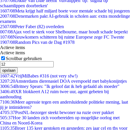
57
07/08
Dikke Van Dale neemt 'vulvalippen' op: 'stigma op
schaamlippen doorbreken'
16
07/08
Meta krijgt half miljard boete voor mentale schade bij jongeren
20
07/08
Denemarken pakt AI-gebruik in scholen aan: extra mondelinge
examens
25
07/08
Peter Faber (82) overleden
0
07/08
Ajax veel te sterk voor Shelbourne, maar houdt schade beperkt
1
07/08
Nieuwkomers schitteren bij ruime Europese zege FC Twente
19
07/08
Random Pics van de Dag #1978
Actieve items
Actieve items
Scrollbar gebruiken
opslaan
16
07:42
VrijMiBabes #316 (not very sfw!)
32
07:20
Amsterdams dierenasiel DOA overspoeld met babykonijntjes
30
06:54
Britney Spears: "Ik geloof dat ik heb gefaald als moeder"
34
06:49
XR blokkeert A12 ruim twee uur, agent gebeten bij
aanhouding
71
06:36
Meer agressie tegen een andersluidende politieke mening, laat
jij je intimideren?
47
05:37
PostNL-bezorger steekt bewoner na ruzie over pakket
5
05:37
Hoe 30 landen zich voorbereiden op mogelijke oorlog met
China en Noord-Korea
11
05:35
Broer 135 keer gestoken en gesneden: zes jaar cel en tbs voor