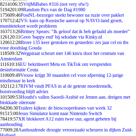
82141
06:35
VrijMiBabes #316 (not very sfw!)
51942
01:09
Random Pics van de Dag #1980
1756
09:46
PostNL-bezorger steekt bewoner na ruzie over pakket
1707
12:42
VS: kans op Russische aanval op NAVO-land groeit,
munitietekort wordt probleem
1637
13:26
Britney Spears: "Ik geloof dat ik heb gefaald als moeder"
1261
20:11
Geen 'happy end' bij seksdate via Kinky.nl
1206
12:28
Broer 135 keer gestoken en gesneden: zes jaar cel en tbs
voor doodslag Gouda
1185
09:32
Wegpiraat scheurt met 146 km/u door het centrum van
Amsterdam
1116
10:16
EU bekritiseert Meta en TikTok om verspreiden
desinformatie Ceuta
1106
09:49
Vrouw krijgt 30 maanden cel voor afpersing 12-jarige
misdienaar in kerk
1021
12:17
RIVM vindt PFAS in al de geteste moedermelk,
borstvoeding blijft advies
1015
09:53
Houthi's vallen Saoedi-Arabië en Jemen aan, dreigen met
blokkade olieroute
942
06:30
Trailers kijken: de bioscoopreleases van week 32
915
15:00
Jesus Simulator komt naar Nintendo Switch
784
19:57
XR blokkeert A12 ruim twee uur, agent gebeten bij
aanhouding
770
09:28
Aanhoudende droogte veroorzaakt scheuren in dijken Zuid-
Holland