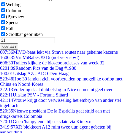
Weblog
Column
(P)review
Special
Poll
Scrollbar gebruiken
opslaan
0
07:36
MIVD-baas lekt via Strava routes naar geheime kazerne
16
06:35
VrijMiBabes #316 (not very sfw!)
6
06:30
Trailers kijken: de bioscoopreleases van week 32
62
01:09
Random Pics van de Dag #1980
1
00:01
Uitslag AZ - ADO Den Haag
5
23:46
Hoe 30 landen zich voorbereiden op mogelijke oorlog met
China en Noord-Korea
2
22:13
Vollering slaat dubbelslag in Nice en neemt geel over
8
22:11
Uitslag PSV - Fortuna Sittard
4
21:14
Vrouw krijgt door verwisseling het embryo van ander stel
ingebracht
5
20:35
Nieuwe president De la Espriella gaat strijd aan met
drugskartels Colombia
7
20:11
Geen 'happy end' bij seksdate via Kinky.nl
34
19:57
XR blokkeert A12 ruim twee uur, agent gebeten bij
aanhouding