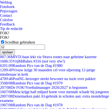
Weblog
Fotoboek
Prijsvragen
Contact
Colofon
Feedback
Tip de redactie
FOK!
FOK!
Scrollbar gebruiken
opslaan
0
07:36
MIVD-baas lekt via Strava routes naar geheime kazerne
16
06:35
VrijMiBabes #316 (not very sfw!)
62
01:09
Random Pics van de Dag #1980
12
09:49
Vrouw krijgt 30 maanden cel voor afpersing 12-jarige
misdienaar in kerk
47
09:46
PostNL-bezorger steekt bewoner na ruzie over pakket
35
08/08
Random Pics van de Dag #1979
2
07/08
De FOK!Voetbalmanager 2026/2027 is begonnen
16
07/08
Meta krijgt half miljard boete voor mentale schade bij jongeren
20
07/08
Denemarken pakt AI-gebruik in scholen aan: extra mondelinge
examens
19
07/08
Random Pics van de Dag #1978