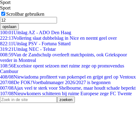
Sport
Sport
Scrollbar gebruiken
opslaan
1
00:01
Uitslag AZ - ADO Den Haag
2
22:13
Vollering slaat dubbelslag in Nice en neemt geel over
8
22:11
Uitslag PSV - Fortuna Sittard
3
19:21
Uitslag NEC - Telstar
0
08:59
Van de Zandschulp overleeft matchpoints, ook Griekspoor
verder in Montreal
1
08:56
Excelsior opent seizoen met ruime zege op promovendus
Cambuur
4
08/08
Niewiadoma profiteert van pokerspel en grijpt geel op Ventoux
2
07/08
De FOK!Voetbalmanager 2026/2027 is begonnen
0
07/08
Ajax veel te sterk voor Shelbourne, maar houdt schade beperkt
1
07/08
Nieuwkomers schitteren bij ruime Europese zege FC Twente