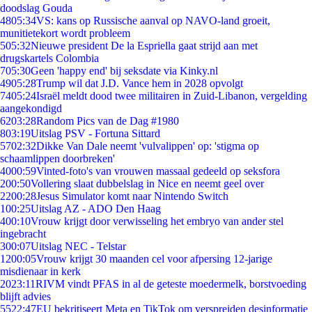
doodslag Gouda
48
05:34
VS: kans op Russische aanval op NAVO-land groeit,
munitietekort wordt probleem
5
05:32
Nieuwe president De la Espriella gaat strijd aan met
drugskartels Colombia
7
05:30
Geen 'happy end' bij seksdate via Kinky.nl
49
05:28
Trump wil dat J.D. Vance hem in 2028 opvolgt
74
05:24
Israël meldt dood twee militairen in Zuid-Libanon, vergelding
aangekondigd
62
03:28
Random Pics van de Dag #1980
8
03:19
Uitslag PSV - Fortuna Sittard
57
02:32
Dikke Van Dale neemt 'vulvalippen' op: 'stigma op
schaamlippen doorbreken'
40
00:59
Vinted-foto's van vrouwen massaal gedeeld op seksfora
2
00:50
Vollering slaat dubbelslag in Nice en neemt geel over
22
00:28
Jesus Simulator komt naar Nintendo Switch
1
00:25
Uitslag AZ - ADO Den Haag
4
00:10
Vrouw krijgt door verwisseling het embryo van ander stel
ingebracht
3
00:07
Uitslag NEC - Telstar
12
00:05
Vrouw krijgt 30 maanden cel voor afpersing 12-jarige
misdienaar in kerk
20
23:11
RIVM vindt PFAS in al de geteste moedermelk, borstvoeding
blijft advies
55
22:47
EU bekritiseert Meta en TikTok om verspreiden desinformatie