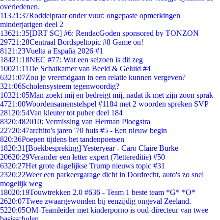
overledenen.
113
21:37
Roddelpraat onder vuur: ongepaste opmerkingen
minderjarigen deel 2
136
21:35
[DRT SC] #6: RendacGoden sponsored by TONZON
297
21:28
Centraal Bordspeltopic #8 Game on!
81
21:23
Vuelta a España 2026 #1
184
21:18
NEC #77: Wat een seizoen is dit zeg
100
21:11
De Schatkamer van Beeld & Geluid #4
63
21:07
Zou je vreemdgaan in een relatie kunnen vergeven?
3
21:06
Scholensysteem tegenwoordig?
103
21:05
Man zoekt mij en bedreigt mij, nadat ik met zijn zoon sprak
47
21:00
Woordensamenstelspel #1184 met 2 woorden spreken SVP
281
20:54
Van kleuter tot puber deel 184
83
20:48
2010: Vermissing van Herman Ploegstra
227
20:47
archito's jaren '70 huis #5 - Een nieuw begin
8
20:36
Poepen tijdens het tandenpoetsen
18
20:31
[Boekbespreking] Yesteryear - Caro Claire Burke
206
20:29
Verander een letter expert (7lettereditie) #50
63
20:27
Het grote dagelijkse Trump nieuws topic #31
23
20:22
Weer een parkeergarage dicht in Dordrecht, auto's zo snel
mogelijk weg
180
20:19
Touwtrekken 2.0 #636 - Team 1 beste team *G* *O*
26
20:07
Twee zwaargewonden bij eenzijdig ongeval Zeeland.
52
20:05
OM-Teamleider met kinderporno is oud-directeur van twee
basisscholen