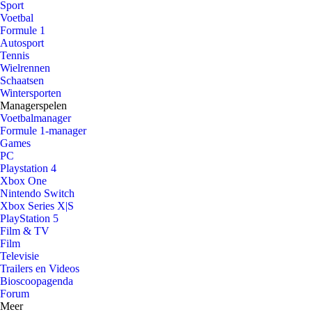
Sport
Voetbal
Formule 1
Autosport
Tennis
Wielrennen
Schaatsen
Wintersporten
Managerspelen
Voetbalmanager
Formule 1-manager
Games
PC
Playstation 4
Xbox One
Nintendo Switch
Xbox Series X|S
PlayStation 5
Film & TV
Film
Televisie
Trailers en Videos
Bioscoopagenda
Forum
Meer