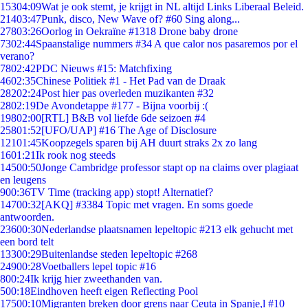
153
04:09
Wat je ook stemt, je krijgt in NL altijd Links Liberaal Beleid.
214
03:47
Punk, disco, New Wave of? #60 Sing along...
278
03:26
Oorlog in Oekraïne #1318 Drone baby drone
73
02:44
Spaanstalige nummers #34 A que calor nos pasaremos por el
verano?
78
02:42
PDC Nieuws #15: Matchfixing
46
02:35
Chinese Politiek #1 - Het Pad van de Draak
282
02:24
Post hier pas overleden muzikanten #32
28
02:19
De Avondetappe #177 - Bijna voorbij :(
198
02:00
[RTL] B&B vol liefde 6de seizoen #4
258
01:52
[UFO/UAP] #16 The Age of Disclosure
121
01:45
Koopzegels sparen bij AH duurt straks 2x zo lang
16
01:21
Ik rook nog steeds
145
00:50
Jonge Cambridge professor stapt op na claims over plagiaat
en leugens
9
00:36
TV Time (tracking app) stopt! Alternatief?
147
00:32
[AKQ] #3384 Topic met vragen. En soms goede
antwoorden.
236
00:30
Nederlandse plaatsnamen lepeltopic #213 elk gehucht met
een bord telt
133
00:29
Buitenlandse steden lepeltopic #268
249
00:28
Voetballers lepel topic #16
8
00:24
Ik krijg hier zweethanden van.
5
00:18
Eindhoven heeft eigen Reflecting Pool
175
00:10
Migranten breken door grens naar Ceuta in Spanje,l #10