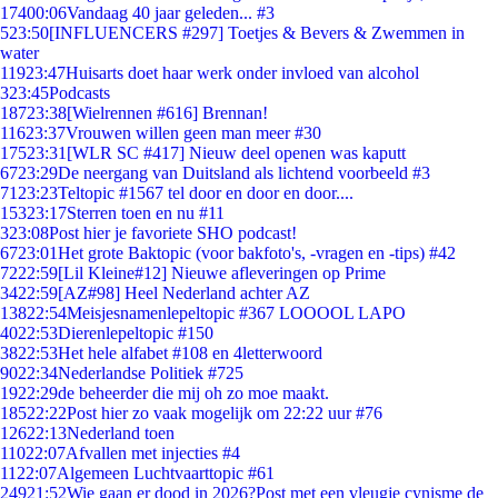
174
00:06
Vandaag 40 jaar geleden... #3
5
23:50
[INFLUENCERS #297] Toetjes & Bevers & Zwemmen in
water
119
23:47
Huisarts doet haar werk onder invloed van alcohol
3
23:45
Podcasts
187
23:38
[Wielrennen #616] Brennan!
116
23:37
Vrouwen willen geen man meer #30
175
23:31
[WLR SC #417] Nieuw deel openen was kaputt
67
23:29
De neergang van Duitsland als lichtend voorbeeld #3
71
23:23
Teltopic #1567 tel door en door en door....
153
23:17
Sterren toen en nu #11
3
23:08
Post hier je favoriete SHO podcast!
67
23:01
Het grote Baktopic (voor bakfoto's, -vragen en -tips) #42
72
22:59
[Lil Kleine#12] Nieuwe afleveringen op Prime
34
22:59
[AZ#98] Heel Nederland achter AZ
138
22:54
Meisjesnamenlepeltopic #367 LOOOOL LAPO
40
22:53
Dierenlepeltopic #150
38
22:53
Het hele alfabet #108 en 4letterwoord
90
22:34
Nederlandse Politiek #725
19
22:29
de beheerder die mij oh zo moe maakt.
185
22:22
Post hier zo vaak mogelijk om 22:22 uur #76
126
22:13
Nederland toen
110
22:07
Afvallen met injecties #4
11
22:07
Algemeen Luchtvaarttopic #61
249
21:52
Wie gaan er dood in 2026?Post met een vleugje cynisme de