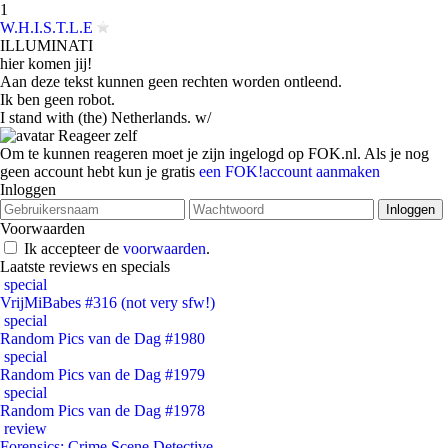
1
W.H.I.S.T.L.E
ILLUMINATI
hier komen jij!
Aan deze tekst kunnen geen rechten worden ontleend.
Ik ben geen robot.
I stand with (the) Netherlands. w/
Reageer zelf
Om te kunnen reageren moet je zijn ingelogd op FOK.nl. Als je nog
geen account hebt kun je gratis
een FOK!account aanmaken
Inloggen
Voorwaarden
Ik accepteer de
voorwaarden
.
Laatste reviews en specials
special
VrijMiBabes #316 (not very sfw!)
special
Random Pics van de Dag #1980
special
Random Pics van de Dag #1979
special
Random Pics van de Dag #1978
review
Forensics: Crime Scene Detective