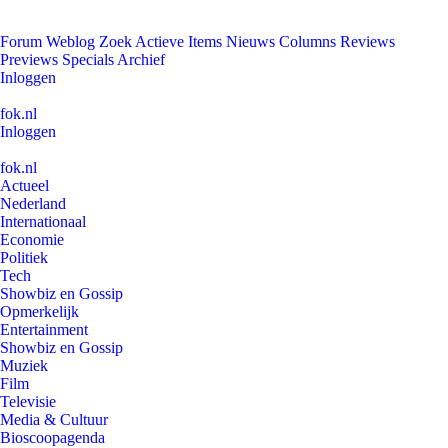
Forum
Weblog
Zoek
Actieve Items
Nieuws
Columns
Reviews
Previews
Specials
Archief
Inloggen
fok.nl
Inloggen
fok.nl
Actueel
Nederland
Internationaal
Economie
Politiek
Tech
Showbiz en Gossip
Opmerkelijk
Entertainment
Showbiz en Gossip
Muziek
Film
Televisie
Media & Cultuur
Bioscoopagenda