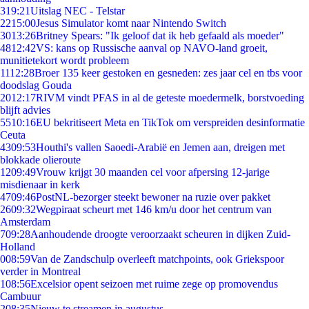
3
19:21
Uitslag NEC - Telstar
22
15:00
Jesus Simulator komt naar Nintendo Switch
30
13:26
Britney Spears: "Ik geloof dat ik heb gefaald als moeder"
48
12:42
VS: kans op Russische aanval op NAVO-land groeit,
munitietekort wordt probleem
11
12:28
Broer 135 keer gestoken en gesneden: zes jaar cel en tbs voor
doodslag Gouda
20
12:17
RIVM vindt PFAS in al de geteste moedermelk, borstvoeding
blijft advies
55
10:16
EU bekritiseert Meta en TikTok om verspreiden desinformatie
Ceuta
43
09:53
Houthi's vallen Saoedi-Arabië en Jemen aan, dreigen met
blokkade olieroute
12
09:49
Vrouw krijgt 30 maanden cel voor afpersing 12-jarige
misdienaar in kerk
47
09:46
PostNL-bezorger steekt bewoner na ruzie over pakket
26
09:32
Wegpiraat scheurt met 146 km/u door het centrum van
Amsterdam
7
09:28
Aanhoudende droogte veroorzaakt scheuren in dijken Zuid-
Holland
0
08:59
Van de Zandschulp overleeft matchpoints, ook Griekspoor
verder in Montreal
1
08:56
Excelsior opent seizoen met ruime zege op promovendus
Cambuur
2
08:35
Nieuw te streamen in augustus