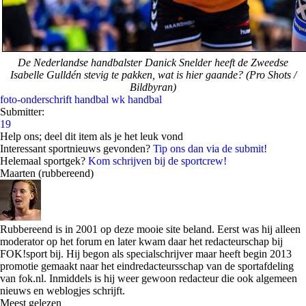
De Nederlandse handbalster Danick Snelder heeft de Zweedse
Isabelle Gulldén stevig te pakken, wat is hier gaande? (Pro Shots /
Bildbyran)
foto-onderschrift
handbal
wk handbal
Submitter:
19
Help ons; deel dit item als je het leuk vond
Interessant sportnieuws gevonden?
Tip ons dan via de submit!
Helemaal sportgek?
Kom schrijven bij de sportcrew!
Maarten (rubbereend)
Rubbereend is in 2001 op deze mooie site beland. Eerst was hij alleen
moderator op het forum en later kwam daar het redacteurschap bij
FOK!sport bij. Hij begon als specialschrijver maar heeft begin 2013
promotie gemaakt naar het eindredacteursschap van de sportafdeling
van fok.nl. Inmiddels is hij weer gewoon redacteur die ook algemeen
nieuws en weblogjes schrijft.
Meest gelezen