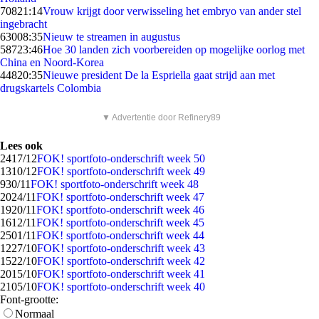
708
21:14
Vrouw krijgt door verwisseling het embryo van ander stel
ingebracht
630
08:35
Nieuw te streamen in augustus
587
23:46
Hoe 30 landen zich voorbereiden op mogelijke oorlog met
China en Noord-Korea
448
20:35
Nieuwe president De la Espriella gaat strijd aan met
drugskartels Colombia
▼ Advertentie door Refinery89
Lees ook
24
17/12
FOK! sportfoto-onderschrift week 50
13
10/12
FOK! sportfoto-onderschrift week 49
9
30/11
FOK! sportfoto-onderschrift week 48
20
24/11
FOK! sportfoto-onderschrift week 47
19
20/11
FOK! sportfoto-onderschrift week 46
16
12/11
FOK! sportfoto-onderschrift week 45
25
01/11
FOK! sportfoto-onderschrift week 44
12
27/10
FOK! sportfoto-onderschrift week 43
15
22/10
FOK! sportfoto-onderschrift week 42
20
15/10
FOK! sportfoto-onderschrift week 41
21
05/10
FOK! sportfoto-onderschrift week 40
Font-grootte:
Normaal