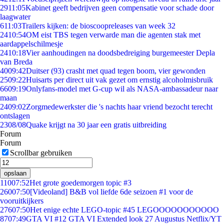
29
11:05
Kabinet geeft bedrijven geen compensatie voor schade door
laagwater
6
11:03
Trailers kijken: de bioscoopreleases van week 32
24
10:54
OM eist TBS tegen verwarde man die agenten stak met
aardappelschilmesje
24
10:18
Vier aanhoudingen na doodsbedreiging burgemeester Depla
van Breda
40
09:42
Duitser (93) crasht met quad tegen boom, vier gewonden
25
09:22
Huisarts per direct uit vak gezet om ernstig alcoholmisbruik
66
09:19
Onlyfans-model met G-cup wil als NASA-ambassadeur naar
maan
24
09:02
Zorgmedewerkster die 's nachts haar vriend bezocht terecht
ontslagen
23
08/08
Quake krijgt na 30 jaar een gratis uitbreiding
Forum
Forum
Scrollbar gebruiken
opslaan
110
07:52
Het grote goedemorgen topic #3
260
07:50
[Videoland] B&B vol liefde 6de seizoen #1 voor de
vooruitkijkers
276
07:50
Het enige echte LEGO-topic #45 LEGOOOOOOOOOOO
87
07:49
GTA VI #12 GTA VI Extended look 27 Augustus Netflix/YT