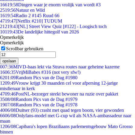
166
19:58
Dingen waar je enorm vrolijk van wordt #3
25
19:56
Natuur en Wild
16
19:54
Radio 2 #145 Ruud 66
47
19:47
[Netflix #210] TUDUM
212
19:43
[NL] Street View Quiz [#122] - Loogisch toch
101
19:43
De landelijke hittegolf van 2026
Opmerkelijk
Opmerkelijk
Scrollbar gebruiken
opslaan
0
07:36
MIVD-baas lekt via Strava routes naar geheime kazerne
16
06:35
VrijMiBabes #316 (not very sfw!)
62
01:09
Random Pics van de Dag #1980
12
09:49
Vrouw krijgt 30 maanden cel voor afpersing 12-jarige
misdienaar in kerk
47
09:46
PostNL-bezorger steekt bewoner na ruzie over pakket
35
08/08
Random Pics van de Dag #1979
19
07/08
Random Pics van de Dag #1978
40
06/08
Duitser (93) crasht met quad tegen boom, vier gewonden
66
06/08
Onlyfans-model met G-cup wil als NASA-ambassadeur naar
maan
12
06/08
Capibara's lopen Braziliaans parlementsgebouw Mato Grosso
binnen