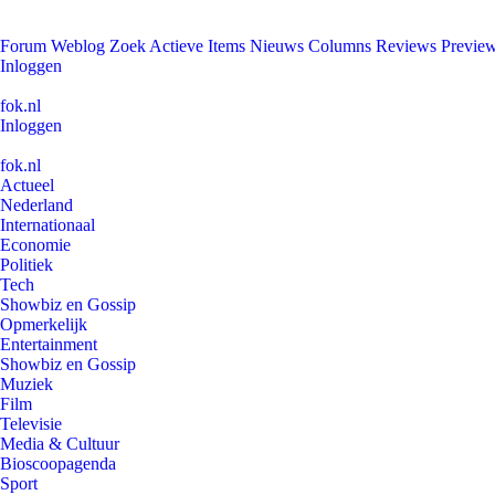
Forum
Weblog
Zoek
Actieve Items
Nieuws
Columns
Reviews
Previe
Inloggen
fok.nl
Inloggen
fok.nl
Actueel
Nederland
Internationaal
Economie
Politiek
Tech
Showbiz en Gossip
Opmerkelijk
Entertainment
Showbiz en Gossip
Muziek
Film
Televisie
Media & Cultuur
Bioscoopagenda
Sport