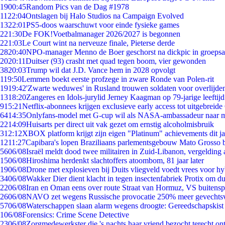
19
00:45
Random Pics van de Dag #1978
11
22:04
Ontslagen bij Halo Studios na Campaign Evolved
13
22:01
PS5-doos waarschuwt voor einde fysieke games
2
21:30
De FOK!Voetbalmanager 2026/2027 is begonnen
2
21:03
Le Court wint na nerveuze finale, Pieterse derde
28
20:40
NPO-manager Menno de Boer geschorst na dickpic in groeps
20
20:11
Duitser (93) crasht met quad tegen boom, vier gewonden
38
20:03
Trump wil dat J.D. Vance hem in 2028 opvolgt
1
19:50
Lemmen boekt eerste profzege in zware Ronde van Polen-rit
19
19:42
'Zwarte weduwes' in Rusland trouwen soldaten voor overlijden
13
18:20
Zangeres en Idols-jurylid Jerney Kaagman op 79-jarige leeftij
9
15:21
Netflix-abonnees krijgen exclusieve early access tot uitgebreide
64
14:35
Onlyfans-model met G-cup wil als NASA-ambassadeur naar 
22
14:09
Huisarts per direct uit vak gezet om ernstig alcoholmisbruik
3
12:12
XBOX platform krijgt zijn eigen "Platinum" achievements dit ja
12
11:27
Capibara's lopen Braziliaans parlementsgebouw Mato Grosso 
56
06/08
Israël meldt dood twee militairen in Zuid-Libanon, vergeldin
15
06/08
Hiroshima herdenkt slachtoffers atoombom, 81 jaar later
19
06/08
Drone met explosieven bij Duits vliegveld voedt vrees voor hy
34
06/08
Wakker Dier dient klacht in tegen insectenfabriek Protix om 
22
06/08
Iran en Oman eens over route Straat van Hormuz, VS buitensp
26
06/08
NAVO zet wegens Russische provocatie 250% meer gevechtsvl
57
06/08
Waterschappen slaan alarm wegens droogte: Gereedschapskist
1
06/08
Forensics: Crime Scene Detective
23
06/08
Zorgmedewerkster die 's nachts haar vriend bezocht terecht on