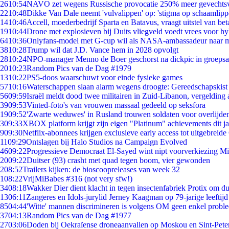
26
10:54
NAVO zet wegens Russische provocatie 250% meer gevechtsvl
22
10:48
Dikke Van Dale neemt 'vulvalippen' op: 'stigma op schaamlip
14
10:46
Accell, moederbedrijf Sparta en Batavus, vraagt uitstel van bet
19
10:44
Drone met explosieven bij Duits vliegveld voedt vrees voor hy
64
10:36
Onlyfans-model met G-cup wil als NASA-ambassadeur naar 
38
10:28
Trump wil dat J.D. Vance hem in 2028 opvolgt
28
10:24
NPO-manager Menno de Boer geschorst na dickpic in groeps
20
10:23
Random Pics van de Dag #1979
13
10:22
PS5-doos waarschuwt voor einde fysieke games
57
10:16
Waterschappen slaan alarm wegens droogte: Gereedschapskist
56
09:59
Israël meldt dood twee militairen in Zuid-Libanon, vergeldin
39
09:53
Vinted-foto's van vrouwen massaal gedeeld op seksfora
19
09:52
'Zwarte weduwes' in Rusland trouwen soldaten voor overlijden
3
09:33
XBOX platform krijgt zijn eigen "Platinum" achievements dit ja
9
09:30
Netflix-abonnees krijgen exclusieve early access tot uitgebreide
11
09:29
Ontslagen bij Halo Studios na Campaign Evolved
46
09:22
Progressieve Democraat El-Sayed wint nipt voorverkiezing M
20
09:22
Duitser (93) crasht met quad tegen boom, vier gewonden
2
08:52
Trailers kijken: de bioscoopreleases van week 32
1
08:22
VrijMiBabes #316 (not very sfw!)
34
08:18
Wakker Dier dient klacht in tegen insectenfabriek Protix om 
13
06:11
Zangeres en Idols-jurylid Jerney Kaagman op 79-jarige leeftijd
85
04:44
'Witte' mannen discrimineren is volgens OM geen enkel probl
37
04:13
Random Pics van de Dag #1977
27
03:06
Doden bij Oekraïense droneaanvallen op Moskou en Sint-Pete