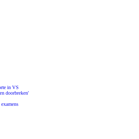
orte in VS
pen doorbreken'
e examens