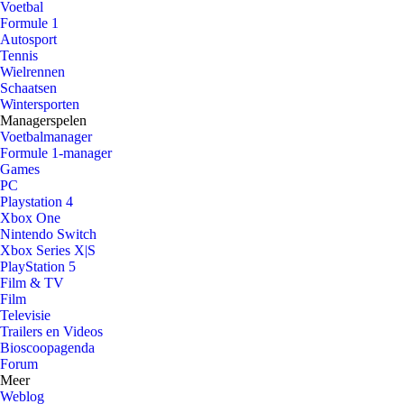
Voetbal
Formule 1
Autosport
Tennis
Wielrennen
Schaatsen
Wintersporten
Managerspelen
Voetbalmanager
Formule 1-manager
Games
PC
Playstation 4
Xbox One
Nintendo Switch
Xbox Series X|S
PlayStation 5
Film & TV
Film
Televisie
Trailers en Videos
Bioscoopagenda
Forum
Meer
Weblog