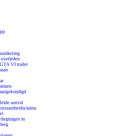
app
suitkering
d overleden
 GTA VI trailer
maan
ar
binnen
g aangekondigd
bride aanval
duurzaamheidsclaims
el
iegtuigen in
 leeg
tslagen