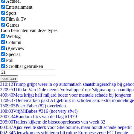
Actueel
Entertainment
Sport
Film & Tv
Games
Toon berichten van deze types
Weblog
Column
(P)review
Special
Poll
Scrollbar gebruiken
opslaan
3
10:12
Trump grijpt weer in op automatisch staatsburgerschap bij gebo
22
09:51
Dikke Van Dale neemt 'vulvalippen' op: 'stigma op schaamlip
4
09:40
Meta krijgt half miljard boete voor mentale schade bij jongeren
12
09:37
Denemarken pakt AI-gebruik in scholen aan: extra mondeling
15
09:05
Peter Faber (82) overleden
1
08:03
VrijMiBabes #316 (not very sfw!)
20
07:34
Random Pics van de Dag #1979
2
05:00
Trailers kijken: de bioscoopreleases van week 32
0
03:37
Ajax veel te sterk voor Shelbourne, maar houdt schade beperkt
0
02:34
Nieuwkomers schitteren bij ruime Europese zege FC Twente