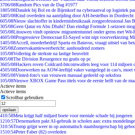
37
06/08
Random Pics van de Dag #1977
18
05/08
Datalek bij Bol en de Bijenkorf na cyberaanval op logistiek pa
34
05/08
Kind overleden na aanrijding door AH-bestelbus in Dordrecht
6
05/08
Nieuw slachtoffer in kindermisbruikzaak zorgprofessional Jan B
3
05/08
Geen Qatar en Abu Dhabi? Dan eindigt Formule 1-seizoen moge
5
05/08
Litouwen vindt opnieuw migrantentunnel onder grens met Wit-
46
05/08
Progressieve Democraat El-Sayed wint nipt voorverkiezing M
14
05/08
Accell, moederbedrijf Sparta en Batavus, vraagt uitstel van bet
5
05/08
Zomervakantieweerbericht: aanhoudend zomers
1
05/08
Vollering de sterkste na lastige heuvelrit
8
05/08
The Division Resurgence nu gratis op pc
36
05/08
Hackers roven Coldcard-bitcoinwallets leeg voor 114 miljoen d
45
05/08
Doorwerken na AOW-leeftijd vaker vastgelegd in cao's, moet
39
05/08
Vinted-foto's van vrouwen massaal gedeeld op seksfora
1
05/08
Nieuwe XBOX Game Pass titels voor de eerste helft van de ma
Actieve items
Actieve items
Scrollbar gebruiken
opslaan
4
10:58
Meta krijgt half miljard boete voor mentale schade bij jongeren
12
10:57
Denemarken pakt AI-gebruik in scholen aan: extra mondeling
3
10:56
Trump grijpt weer in op automatisch staatsburgerschap bij gebo
15
10:54
Peter Faber (82) overleden