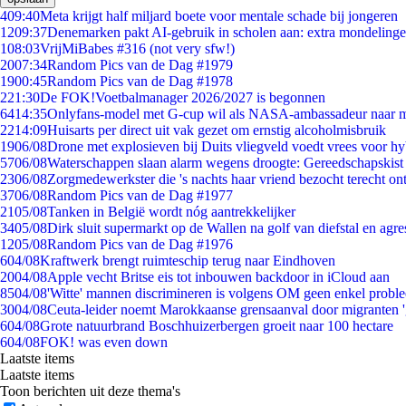
4
09:40
Meta krijgt half miljard boete voor mentale schade bij jongeren
12
09:37
Denemarken pakt AI-gebruik in scholen aan: extra mondeling
1
08:03
VrijMiBabes #316 (not very sfw!)
20
07:34
Random Pics van de Dag #1979
19
00:45
Random Pics van de Dag #1978
2
21:30
De FOK!Voetbalmanager 2026/2027 is begonnen
64
14:35
Onlyfans-model met G-cup wil als NASA-ambassadeur naar 
22
14:09
Huisarts per direct uit vak gezet om ernstig alcoholmisbruik
19
06/08
Drone met explosieven bij Duits vliegveld voedt vrees voor hy
57
06/08
Waterschappen slaan alarm wegens droogte: Gereedschapskist
23
06/08
Zorgmedewerkster die 's nachts haar vriend bezocht terecht on
37
06/08
Random Pics van de Dag #1977
21
05/08
Tanken in België wordt nóg aantrekkelijker
34
05/08
Dirk sluit supermarkt op de Wallen na golf van diefstal en agre
12
05/08
Random Pics van de Dag #1976
6
04/08
Kraftwerk brengt ruimteschip terug naar Eindhoven
20
04/08
Apple vecht Britse eis tot inbouwen backdoor in iCloud aan
85
04/08
'Witte' mannen discrimineren is volgens OM geen enkel probl
30
04/08
Ceuta-leider noemt Marokkaanse grensaanval door migranten 
6
04/08
Grote natuurbrand Boschhuizerbergen groeit naar 100 hectare
6
04/08
FOK! was even down
Laatste items
Laatste items
Toon berichten uit deze thema's