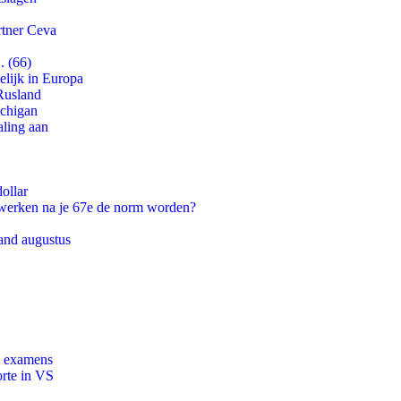
rtner Ceva
. (66)
lijk in Europa
Rusland
ichigan
aling aan
ollar
 werken na je 67e de norm worden?
and augustus
e examens
orte in VS