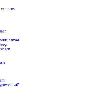
e examens
maan
bride aanval
 leeg
tslagen
ssie
eem
'gruweldaad'