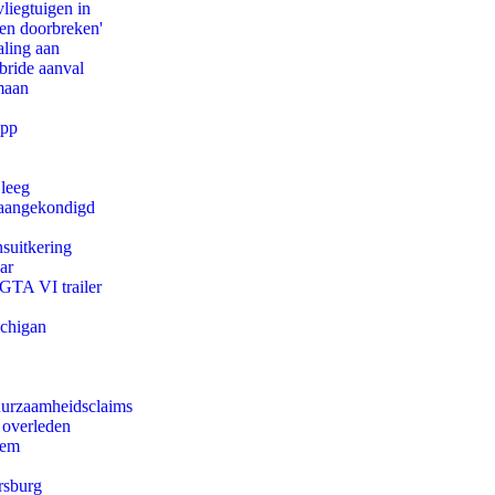
iegtuigen in
pen doorbreken'
aling aan
bride aanval
maan
app
 leeg
g aangekondigd
suitkering
ar
 GTA VI trailer
ichigan
duurzaamheidsclaims
 overleden
eem
rsburg