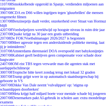
11
07/08
Smokkelbende opgerold in Spanje, verdienden miljoenen aan
migranten
39
07/08
CDA en D66 willen ingrijpen tegen 'gluurbrillen' die mensen
ongemerkt filmen
13
07/08
Benzineprijs daalt verder, onzekerheid over Straat van Hormuz
blijft
42
07/08
Voedselprijzen wereldwijd op hoogste niveau in ruim drie jaar
23
07/08
Quake krijgt na 30 jaar een gratis uitbreiding
2
07/08
De FOK!Voetbalmanager 2026/2027 is begonnen
70
07/08
Meer agressie tegen een andersluidende politieke mening, laat
jij je intimideren?
31
07/08
Amsterdams dierenasiel DOA overspoeld met babykonijntjes
29
07/08
Kabinet geeft bedrijven geen compensatie voor schade door
laagwater
24
07/08
OM eist TBS tegen verwarde man die agenten stak met
aardappelschilmesje
30
07/08
Tropische hitte keert zondag terug met lokaal 32 graden
30
07/08
Trump grijpt weer in op automatisch staatsburgerschap bij
geboorte in VS
56
07/08
Dikke Van Dale neemt 'vulvalippen' op: 'stigma op
schaamlippen doorbreken'
16
07/08
Meta krijgt half miljard boete voor mentale schade bij jongeren
20
07/08
Denemarken pakt AI-gebruik in scholen aan: extra mondelinge
examens