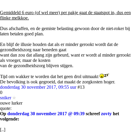
Gemiddeld 6 euro (of wel meer) per pakje gaat de staatspot in, dus een
flinke melkkoe.
Dus afschaffen, en de gemiste belasting gewoon door de niet-roker bij
laten betalen goed plan.
En blijf de illusie houden dat als er minder gerookt wordt dat de
gezondheidszorg naar beneden gaat
want dan zou dat allang zijn gebeurd, want er wordt al minder gerookt
als vroeger, maar de kosten
van de gezondheidszorg blijven stijgen.
Tijd om wakker te worden dat het geen drol uitmaakt
De bevolking is ook gegroeid, dat maakt de zorgkosten hoger.
donderdag 30 november 2017, 09:55 uur
#13
0
sniker
ouwe lurker
quote:
Op
donderdag 30 november 2017 @ 09:39
schreef
zovty
het
volgende:
[..]