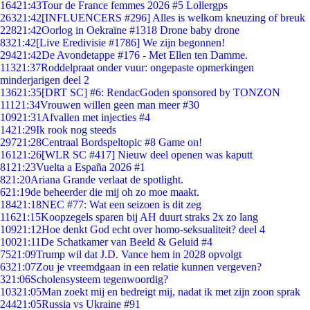
164
21:43
Tour de France femmes 2026 #5 Lollergps
263
21:42
[INFLUENCERS #296] Alles is welkom kneuzing of breuk
228
21:42
Oorlog in Oekraïne #1318 Drone baby drone
83
21:42
[Live Eredivisie #1786] We zijn begonnen!
294
21:42
De Avondetappe #176 - Met Ellen ten Damme.
113
21:37
Roddelpraat onder vuur: ongepaste opmerkingen
minderjarigen deel 2
136
21:35
[DRT SC] #6: RendacGoden sponsored by TONZON
111
21:34
Vrouwen willen geen man meer #30
109
21:31
Afvallen met injecties #4
14
21:29
Ik rook nog steeds
297
21:28
Centraal Bordspeltopic #8 Game on!
161
21:26
[WLR SC #417] Nieuw deel openen was kaputt
81
21:23
Vuelta a España 2026 #1
8
21:20
Ariana Grande verlaat de spotlight.
6
21:19
de beheerder die mij oh zo moe maakt.
184
21:18
NEC #77: Wat een seizoen is dit zeg
116
21:15
Koopzegels sparen bij AH duurt straks 2x zo lang
109
21:12
Hoe denkt God echt over homo-seksualiteit? deel 4
100
21:11
De Schatkamer van Beeld & Geluid #4
75
21:09
Trump wil dat J.D. Vance hem in 2028 opvolgt
63
21:07
Zou je vreemdgaan in een relatie kunnen vergeven?
3
21:06
Scholensysteem tegenwoordig?
103
21:05
Man zoekt mij en bedreigt mij, nadat ik met zijn zoon sprak
244
21:05
Russia vs Ukraine #91