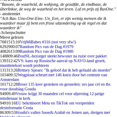
"Basone, de waarheid, de wahjong, de gezalfde, de eindbaas, de
überlinkse, de weg de waarheid en het leven.
Lof en prijs zij BasOne."
- ansitermiet
"Ach Bas- Uno-One-Eins- Un_Een, er zijn weinig mensen die ik
waardeer maar jij bent een frisse uitzondering op de regel en dat
waardeer ik"
-
Scherpschutter
Meest gelezen
76815
15:10
VrijMiBabes #316 (not very sfw!)
62929
00:07
Random Pics van de Dag #1979
40826
15:09
Random Pics van de Dag #1980
1488
09:46
PostNL-bezorger steekt bewoner na ruzie over pakket
1393
12:42
VS: kans op Russische aanval op NAVO-land groeit,
munitietekort wordt probleem
1313
13:26
Britney Spears: "Ik geloof dat ik heb gefaald als moeder"
1034
09:32
Wegpiraat scheurt met 146 km/u door het centrum van
Amsterdam
1017
12:28
Broer 135 keer gestoken en gesneden: zes jaar cel en tbs
voor doodslag Gouda
949
09:49
Vrouw krijgt 30 maanden cel voor afpersing 12-jarige
misdienaar in kerk
949
10:16
EU bekritiseert Meta en TikTok om verspreiden
desinformatie Ceuta
863
09:53
Houthi's vallen Saoedi-Arabië en Jemen aan, dreigen met