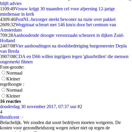
blijft advies
11
09:49
Vrouw krijgt 30 maanden cel voor afpersing 12-jarige
misdienaar in kerk
43
09:46
PostNL-bezorger steekt bewoner na ruzie over pakket
26
09:32
Wegpiraat scheurt met 146 km/u door het centrum van
Amsterdam
7
09:28
Aanhoudende droogte veroorzaakt scheuren in dijken Zuid-
Holland
24
07/08
Vier aanhoudingen na doodsbedreiging burgemeester Depla
van Breda
39
07/08
CDA en D66 willen ingrijpen tegen 'gluurbrillen' die mensen
ongemerkt filmen
Font-grootte:
Normaal
Kleiner
regelhoogte :
Normaal
Kleiner
16 reacties
donderdag 30 november 2017, 07:37 uur
#2
4
Benificent
Belachelijk. We zouden dat soort bedrijven moeten weigeren. De
kosten voor gezondheidszorg wegen zeker niet op tegen de