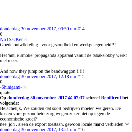
donderdag 30 november 2017, 09:59 uur
#14
0
NuTSacKer
Goede ontwikkeling...voor gezondheid en werkgelegenheid!!!
Het 'anti e-smoke' propaganda apparaat vanuit de tabakslobby werkt
niet meer.
And now they jump on the bandwaggon !!!!!
donderdag 30 november 2017, 12:18 uur
#15
0
-Shinigami-
quote:
Op
donderdag 30 november 2017 @ 07:37
schreef
Benificent
het
volgende:
Belachelijk. We zouden dat soort bedrijven moeten weigeren. De
kosten voor gezondheidszorg wegen zeker niet op tegen de
economische groei?
nee, joh , aleen de export toestaan. gewoon locale markt verbieden ^^
donderdag 30 november 2017, 13:21 uur
#16