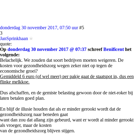
donderdag 30 november 2017, 07:50 uur
#5
3
JanSprinkhaan
quote:
Op
donderdag 30 november 2017 @ 07:37
schreef
Benificent
het
volgende:
Belachelijk. We zouden dat soort bedrijven moeten weigeren. De
kosten voor gezondheidszorg wegen zeker niet op tegen de
economische groei?
Gemiddeld 6 euro (of wel meer) per pakje gaat de staatspot in, dus een
flinke melkkoe.
Dus afschaffen, en de gemiste belasting gewoon door de niet-roker bij
laten betalen goed plan.
En blijf de illusie houden dat als er minder gerookt wordt dat de
gezondheidszorg naar beneden gaat
want dan zou dat allang zijn gebeurd, want er wordt al minder gerookt
als vroeger, maar de kosten
van de gezondheidszorg blijven stijgen.