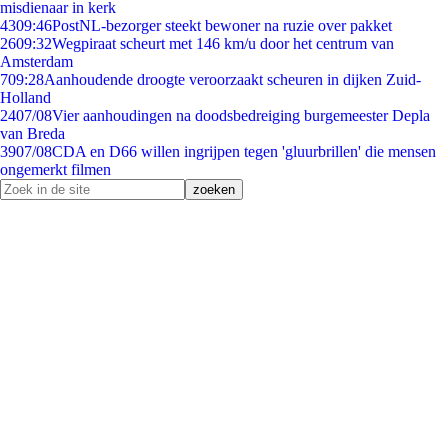
misdienaar in kerk
43
09:46
PostNL-bezorger steekt bewoner na ruzie over pakket
26
09:32
Wegpiraat scheurt met 146 km/u door het centrum van
Amsterdam
7
09:28
Aanhoudende droogte veroorzaakt scheuren in dijken Zuid-
Holland
24
07/08
Vier aanhoudingen na doodsbedreiging burgemeester Depla
van Breda
39
07/08
CDA en D66 willen ingrijpen tegen 'gluurbrillen' die mensen
ongemerkt filmen