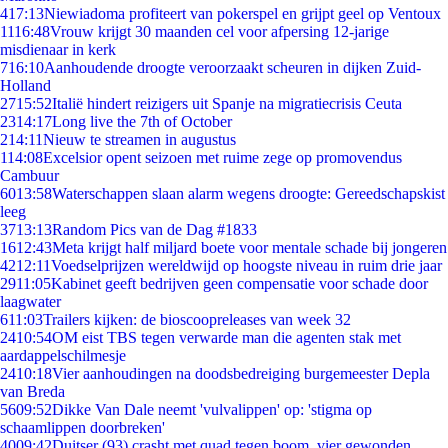
4
17:13
Niewiadoma profiteert van pokerspel en grijpt geel op Ventoux
11
16:48
Vrouw krijgt 30 maanden cel voor afpersing 12-jarige
misdienaar in kerk
7
16:10
Aanhoudende droogte veroorzaakt scheuren in dijken Zuid-
Holland
27
15:52
Italië hindert reizigers uit Spanje na migratiecrisis Ceuta
23
14:17
Long live the 7th of October
2
14:11
Nieuw te streamen in augustus
1
14:08
Excelsior opent seizoen met ruime zege op promovendus
Cambuur
60
13:58
Waterschappen slaan alarm wegens droogte: Gereedschapskist
leeg
37
13:13
Random Pics van de Dag #1833
16
12:43
Meta krijgt half miljard boete voor mentale schade bij jongeren
42
12:11
Voedselprijzen wereldwijd op hoogste niveau in ruim drie jaar
29
11:05
Kabinet geeft bedrijven geen compensatie voor schade door
laagwater
6
11:03
Trailers kijken: de bioscoopreleases van week 32
24
10:54
OM eist TBS tegen verwarde man die agenten stak met
aardappelschilmesje
24
10:18
Vier aanhoudingen na doodsbedreiging burgemeester Depla
van Breda
56
09:52
Dikke Van Dale neemt 'vulvalippen' op: 'stigma op
schaamlippen doorbreken'
40
09:42
Duitser (93) crasht met quad tegen boom, vier gewonden