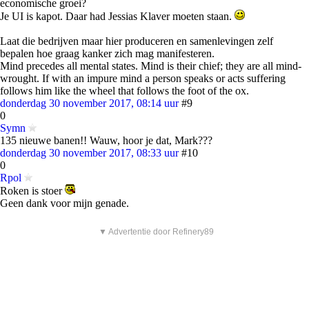
economische groei?
Je UI is kapot. Daar had Jessias Klaver moeten staan.
Laat die bedrijven maar hier produceren en samenlevingen zelf
bepalen hoe graag kanker zich mag manifesteren.
Mind precedes all mental states. Mind is their chief; they are all mind-
wrought. If with an impure mind a person speaks or acts suffering
follows him like the wheel that follows the foot of the ox.
donderdag 30 november 2017, 08:14 uur
#9
0
Symn
135 nieuwe banen!! Wauw, hoor je dat, Mark???
donderdag 30 november 2017, 08:33 uur
#10
0
Rpol
Roken is stoer
Geen dank voor mijn genade.
▼ Advertentie door Refinery89