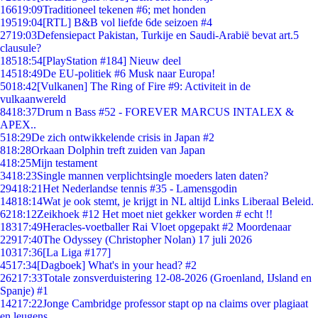
166
19:09
Traditioneel tekenen #6; met honden
195
19:04
[RTL] B&B vol liefde 6de seizoen #4
27
19:03
Defensiepact Pakistan, Turkije en Saudi-Arabië bevat art.5
clausule?
185
18:54
[PlayStation #184] Nieuw deel
145
18:49
De EU-politiek #6 Musk naar Europa!
50
18:42
[Vulkanen] The Ring of Fire #9: Activiteit in de
vulkaanwereld
84
18:37
Drum n Bass #52 - FOREVER MARCUS INTALEX &
APEX..
5
18:29
De zich ontwikkelende crisis in Japan #2
8
18:28
Orkaan Dolphin treft zuiden van Japan
4
18:25
Mijn testament
34
18:23
Single mannen verplichtsingle moeders laten daten?
294
18:21
Het Nederlandse tennis #35 - Lamensgodin
148
18:14
Wat je ook stemt, je krijgt in NL altijd Links Liberaal Beleid.
62
18:12
Zeikhoek #12 Het moet niet gekker worden # echt !!
183
17:49
Heracles-voetballer Rai Vloet opgepakt #2 Moordenaar
229
17:40
The Odyssey (Christopher Nolan) 17 juli 2026
103
17:36
[La Liga #177]
45
17:34
[Dagboek] What's in your head? #2
262
17:33
Totale zonsverduistering 12-08-2026 (Groenland, IJsland en
Spanje) #1
142
17:22
Jonge Cambridge professor stapt op na claims over plagiaat
en leugens