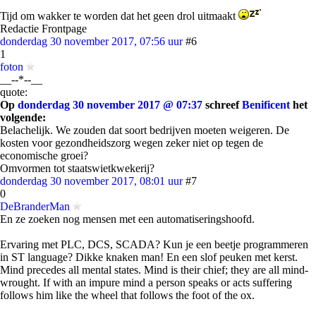
Tijd om wakker te worden dat het geen drol uitmaakt
Redactie Frontpage
donderdag 30 november 2017, 07:56 uur
#6
1
foton
__--*--__
quote:
Op
donderdag 30 november 2017 @ 07:37
schreef
Benificent
het
volgende:
Belachelijk. We zouden dat soort bedrijven moeten weigeren. De
kosten voor gezondheidszorg wegen zeker niet op tegen de
economische groei?
Omvormen tot staatswietkwekerij?
donderdag 30 november 2017, 08:01 uur
#7
0
DeBranderMan
En ze zoeken nog mensen met een automatiseringshoofd.
Ervaring met PLC, DCS, SCADA? Kun je een beetje programmeren
in ST language? Dikke knaken man! En een slof peuken met kerst.
Mind precedes all mental states. Mind is their chief; they are all mind-
wrought. If with an impure mind a person speaks or acts suffering
follows him like the wheel that follows the foot of the ox.