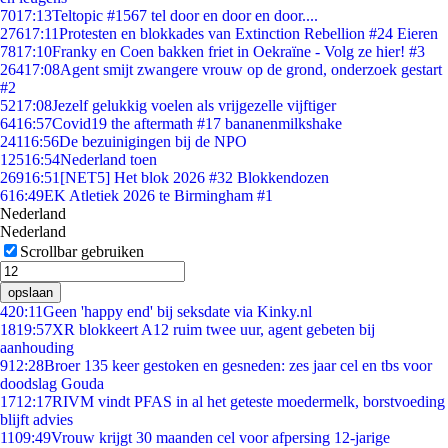
70
17:13
Teltopic #1567 tel door en door en door....
276
17:11
Protesten en blokkades van Extinction Rebellion #24 Eieren
78
17:10
Franky en Coen bakken friet in Oekraïne - Volg ze hier! #3
264
17:08
Agent smijt zwangere vrouw op de grond, onderzoek gestart
#2
52
17:08
Jezelf gelukkig voelen als vrijgezelle vijftiger
64
16:57
Covid19 the aftermath #17 bananenmilkshake
241
16:56
De bezuinigingen bij de NPO
125
16:54
Nederland toen
269
16:51
[NET5] Het blok 2026 #32 Blokkendozen
6
16:49
EK Atletiek 2026 te Birmingham #1
Nederland
Nederland
Scrollbar gebruiken
opslaan
4
20:11
Geen 'happy end' bij seksdate via Kinky.nl
18
19:57
XR blokkeert A12 ruim twee uur, agent gebeten bij
aanhouding
9
12:28
Broer 135 keer gestoken en gesneden: zes jaar cel en tbs voor
doodslag Gouda
17
12:17
RIVM vindt PFAS in al het geteste moedermelk, borstvoeding
blijft advies
11
09:49
Vrouw krijgt 30 maanden cel voor afpersing 12-jarige