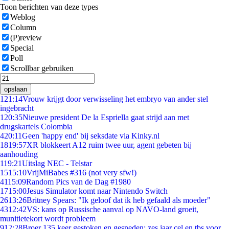
Toon berichten van deze types
Weblog
Column
(P)review
Special
Poll
Scrollbar gebruiken
opslaan
1
21:14
Vrouw krijgt door verwisseling het embryo van ander stel
ingebracht
1
20:35
Nieuwe president De la Espriella gaat strijd aan met
drugskartels Colombia
4
20:11
Geen 'happy end' bij seksdate via Kinky.nl
18
19:57
XR blokkeert A12 ruim twee uur, agent gebeten bij
aanhouding
1
19:21
Uitslag NEC - Telstar
15
15:10
VrijMiBabes #316 (not very sfw!)
41
15:09
Random Pics van de Dag #1980
17
15:00
Jesus Simulator komt naar Nintendo Switch
26
13:26
Britney Spears: "Ik geloof dat ik heb gefaald als moeder"
43
12:42
VS: kans op Russische aanval op NAVO-land groeit,
munitietekort wordt probleem
9
12:28
Broer 135 keer gestoken en gesneden: zes jaar cel en tbs voor