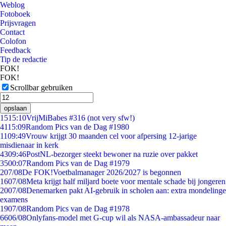
Weblog
Fotoboek
Prijsvragen
Contact
Colofon
Feedback
Tip de redactie
FOK!
FOK!
Scrollbar gebruiken
opslaan
15
15:10
VrijMiBabes #316 (not very sfw!)
41
15:09
Random Pics van de Dag #1980
11
09:49
Vrouw krijgt 30 maanden cel voor afpersing 12-jarige
misdienaar in kerk
43
09:46
PostNL-bezorger steekt bewoner na ruzie over pakket
35
00:07
Random Pics van de Dag #1979
2
07/08
De FOK!Voetbalmanager 2026/2027 is begonnen
16
07/08
Meta krijgt half miljard boete voor mentale schade bij jongeren
20
07/08
Denemarken pakt AI-gebruik in scholen aan: extra mondelinge
examens
19
07/08
Random Pics van de Dag #1978
66
06/08
Onlyfans-model met G-cup wil als NASA-ambassadeur naar