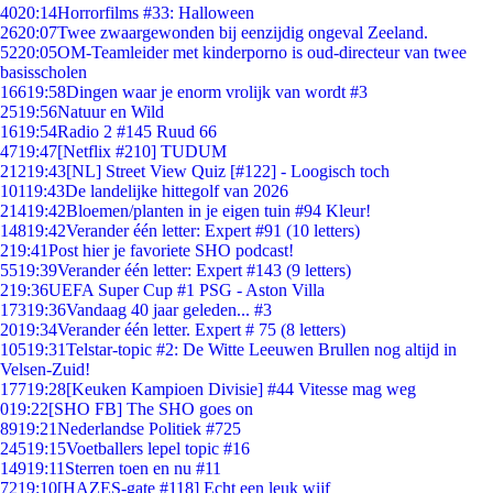
40
20:14
Horrorfilms #33: Halloween
26
20:07
Twee zwaargewonden bij eenzijdig ongeval Zeeland.
52
20:05
OM-Teamleider met kinderporno is oud-directeur van twee
basisscholen
166
19:58
Dingen waar je enorm vrolijk van wordt #3
25
19:56
Natuur en Wild
16
19:54
Radio 2 #145 Ruud 66
47
19:47
[Netflix #210] TUDUM
212
19:43
[NL] Street View Quiz [#122] - Loogisch toch
101
19:43
De landelijke hittegolf van 2026
214
19:42
Bloemen/planten in je eigen tuin #94 Kleur!
148
19:42
Verander één letter: Expert #91 (10 letters)
2
19:41
Post hier je favoriete SHO podcast!
55
19:39
Verander één letter: Expert #143 (9 letters)
2
19:36
UEFA Super Cup #1 PSG - Aston Villa
173
19:36
Vandaag 40 jaar geleden... #3
20
19:34
Verander één letter. Expert # 75 (8 letters)
105
19:31
Telstar-topic #2: De Witte Leeuwen Brullen nog altijd in
Velsen-Zuid!
177
19:28
[Keuken Kampioen Divisie] #44 Vitesse mag weg
0
19:22
[SHO FB] The SHO goes on
89
19:21
Nederlandse Politiek #725
245
19:15
Voetballers lepel topic #16
149
19:11
Sterren toen en nu #11
72
19:10
[HAZES-gate #118] Echt een leuk wijf