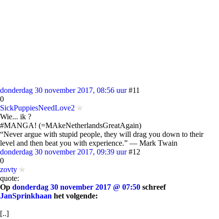
donderdag 30 november 2017, 08:56 uur
#11
0
SickPuppiesNeedLove2
Wie... ik ?
#MANGA! (=MAkeNetherlandsGreatAgain)
“Never argue with stupid people, they will drag you down to their
level and then beat you with experience.” ― Mark Twain
donderdag 30 november 2017, 09:39 uur
#12
0
zovty
quote:
Op
donderdag 30 november 2017 @ 07:50
schreef
JanSprinkhaan
het volgende:
[..]