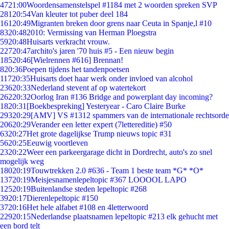
47
21:00
Woordensamenstelspel #1184 met 2 woorden spreken SVP
281
20:54
Van kleuter tot puber deel 184
161
20:49
Migranten breken door grens naar Ceuta in Spanje,l #10
83
20:48
2010: Vermissing van Herman Ploegstra
59
20:48
Huisarts verkracht vrouw.
227
20:47
archito's jaren '70 huis #5 - Een nieuw begin
185
20:46
[Wielrennen #616] Brennan!
8
20:36
Poepen tijdens het tandenpoetsen
117
20:35
Huisarts doet haar werk onder invloed van alcohol
236
20:33
Nederland stevent af op watertekort
262
20:32
Oorlog Iran #136 Bridge and powerplant day incoming?
18
20:31
[Boekbespreking] Yesteryear - Caro Claire Burke
293
20:29
[AMV] VS #1312 spammers van de internationale rechtsorde
206
20:29
Verander een letter expert (7lettereditie) #50
63
20:27
Het grote dagelijkse Trump nieuws topic #31
56
20:25
Eeuwig voortleven
23
20:22
Weer een parkeergarage dicht in Dordrecht, auto's zo snel
mogelijk weg
180
20:19
Touwtrekken 2.0 #636 - Team 1 beste team *G* *O*
137
20:19
Meisjesnamenlepeltopic #367 LOOOOL LAPO
125
20:19
Buitenlandse steden lepeltopic #268
39
20:17
Dierenlepeltopic #150
37
20:16
Het hele alfabet #108 en 4letterwoord
229
20:15
Nederlandse plaatsnamen lepeltopic #213 elk gehucht met
een bord telt