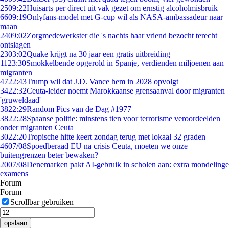
25
09:22
Huisarts per direct uit vak gezet om ernstig alcoholmisbruik
66
09:19
Onlyfans-model met G-cup wil als NASA-ambassadeur naar
maan
24
09:02
Zorgmedewerkster die 's nachts haar vriend bezocht terecht
ontslagen
23
03:02
Quake krijgt na 30 jaar een gratis uitbreiding
11
23:30
Smokkelbende opgerold in Spanje, verdienden miljoenen aan
migranten
47
22:43
Trump wil dat J.D. Vance hem in 2028 opvolgt
34
22:32
Ceuta-leider noemt Marokkaanse grensaanval door migranten
'gruweldaad'
38
22:29
Random Pics van de Dag #1977
38
22:28
Spaanse politie: minstens tien voor terrorisme veroordeelden
onder migranten Ceuta
30
22:20
Tropische hitte keert zondag terug met lokaal 32 graden
46
07/08
Spoedberaad EU na crisis Ceuta, moeten we onze
buitengrenzen beter bewaken?
20
07/08
Denemarken pakt AI-gebruik in scholen aan: extra mondelinge
examens
Forum
Forum
Scrollbar gebruiken
opslaan