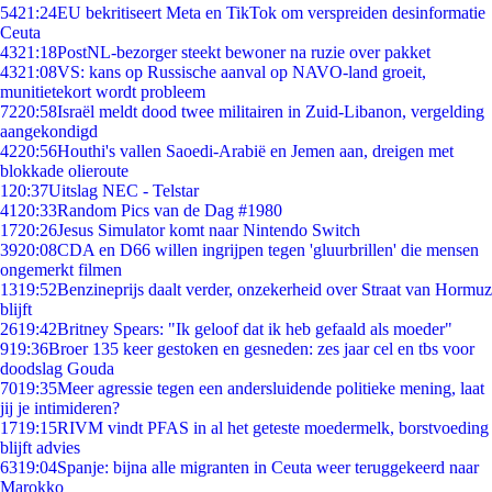
54
21:24
EU bekritiseert Meta en TikTok om verspreiden desinformatie
Ceuta
43
21:18
PostNL-bezorger steekt bewoner na ruzie over pakket
43
21:08
VS: kans op Russische aanval op NAVO-land groeit,
munitietekort wordt probleem
72
20:58
Israël meldt dood twee militairen in Zuid-Libanon, vergelding
aangekondigd
42
20:56
Houthi's vallen Saoedi-Arabië en Jemen aan, dreigen met
blokkade olieroute
1
20:37
Uitslag NEC - Telstar
41
20:33
Random Pics van de Dag #1980
17
20:26
Jesus Simulator komt naar Nintendo Switch
39
20:08
CDA en D66 willen ingrijpen tegen 'gluurbrillen' die mensen
ongemerkt filmen
13
19:52
Benzineprijs daalt verder, onzekerheid over Straat van Hormuz
blijft
26
19:42
Britney Spears: "Ik geloof dat ik heb gefaald als moeder"
9
19:36
Broer 135 keer gestoken en gesneden: zes jaar cel en tbs voor
doodslag Gouda
70
19:35
Meer agressie tegen een andersluidende politieke mening, laat
jij je intimideren?
17
19:15
RIVM vindt PFAS in al het geteste moedermelk, borstvoeding
blijft advies
63
19:04
Spanje: bijna alle migranten in Ceuta weer teruggekeerd naar
Marokko