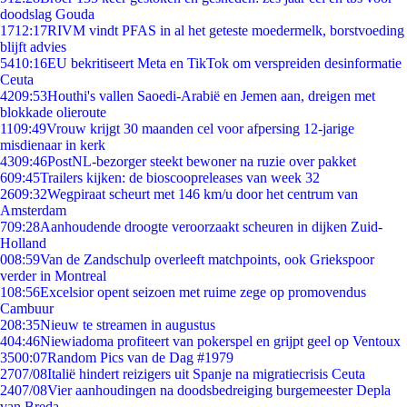
doodslag Gouda
17
12:17
RIVM vindt PFAS in al het geteste moedermelk, borstvoeding
blijft advies
54
10:16
EU bekritiseert Meta en TikTok om verspreiden desinformatie
Ceuta
42
09:53
Houthi's vallen Saoedi-Arabië en Jemen aan, dreigen met
blokkade olieroute
11
09:49
Vrouw krijgt 30 maanden cel voor afpersing 12-jarige
misdienaar in kerk
43
09:46
PostNL-bezorger steekt bewoner na ruzie over pakket
6
09:45
Trailers kijken: de bioscoopreleases van week 32
26
09:32
Wegpiraat scheurt met 146 km/u door het centrum van
Amsterdam
7
09:28
Aanhoudende droogte veroorzaakt scheuren in dijken Zuid-
Holland
0
08:59
Van de Zandschulp overleeft matchpoints, ook Griekspoor
verder in Montreal
1
08:56
Excelsior opent seizoen met ruime zege op promovendus
Cambuur
2
08:35
Nieuw te streamen in augustus
4
04:46
Niewiadoma profiteert van pokerspel en grijpt geel op Ventoux
35
00:07
Random Pics van de Dag #1979
27
07/08
Italië hindert reizigers uit Spanje na migratiecrisis Ceuta
24
07/08
Vier aanhoudingen na doodsbedreiging burgemeester Depla
van Breda