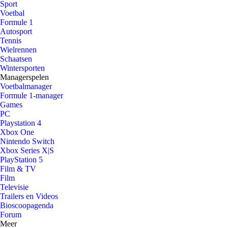
Sport
Voetbal
Formule 1
Autosport
Tennis
Wielrennen
Schaatsen
Wintersporten
Managerspelen
Voetbalmanager
Formule 1-manager
Games
PC
Playstation 4
Xbox One
Nintendo Switch
Xbox Series X|S
PlayStation 5
Film & TV
Film
Televisie
Trailers en Videos
Bioscoopagenda
Forum
Meer