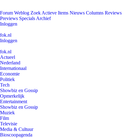
Forum
Weblog
Zoek
Actieve Items
Nieuws
Columns
Reviews
Previews
Specials
Archief
Inloggen
fok.nl
Inloggen
fok.nl
Actueel
Nederland
Internationaal
Economie
Politiek
Tech
Showbiz en Gossip
Opmerkelijk
Entertainment
Showbiz en Gossip
Muziek
Film
Televisie
Media & Cultuur
Bioscoopagenda