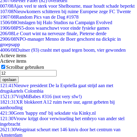
25
07/08
Peter Faber (82) overleden
0
07/08
Ajax veel te sterk voor Shelbourne, maar houdt schade beperkt
1
07/08
Nieuwkomers schitteren bij ruime Europese zege FC Twente
19
07/08
Random Pics van de Dag #1978
15
06/08
Ontslagen bij Halo Studios na Campaign Evolved
19
06/08
PS5-doos waarschuwt voor einde fysieke games
2
06/08
Le Court wint na nerveuze finale, Pieterse derde
29
06/08
NPO-manager Menno de Boer geschorst na dickpic in
groepsapp
40
06/08
Duitser (93) crasht met quad tegen boom, vier gewonden
Actieve items
Actieve items
Scrollbar gebruiken
opslaan
1
21:41
Nieuwe president De la Espriella gaat strijd aan met
drugskartels Colombia
15
21:37
VrijMiBabes #316 (not very sfw!)
18
21:31
XR blokkeert A12 ruim twee uur, agent gebeten bij
aanhouding
4
21:30
Geen 'happy end' bij seksdate via Kinky.nl
1
21:30
Vrouw krijgt door verwisseling het embryo van ander stel
ingebracht
26
21:30
Wegpiraat scheurt met 146 km/u door het centrum van
Amsterdam