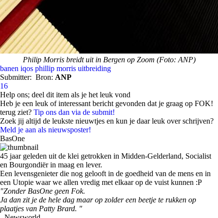
Philip Morris breidt uit in Bergen op Zoom (Foto: ANP)
banen
iqos
phillip morris
uitbreiding
Submitter:
Bron:
ANP
16
Help ons; deel dit item als je het leuk vond
Heb je een leuk of interessant bericht gevonden dat je graag op FOK!
terug ziet?
Tip ons dan via de submit!
Zoek jij altijd de leukste nieuwtjes en kun je daar leuk over schrijven?
Meld je aan als nieuwsposter!
BasOne
45 jaar geleden uit de klei getrokken in Midden-Gelderland, Socialist
en Bourgondiër in maag en lever.
Een levensgenieter die nog gelooft in de goedheid van de mens en in
een Utopie waar we allen vredig met elkaar op de vuist kunnen :P
"Zonder BasOne geen Fok.
Ja dan zit je de hele dag maar op zolder een beetje te rukken op
plaatjes van Patty Brard. "
- Newsworld