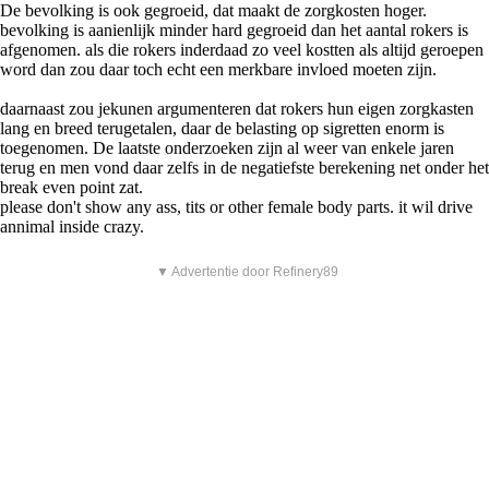
De bevolking is ook gegroeid, dat maakt de zorgkosten hoger.
bevolking is aanienlijk minder hard gegroeid dan het aantal rokers is
afgenomen. als die rokers inderdaad zo veel kostten als altijd geroepen
word dan zou daar toch echt een merkbare invloed moeten zijn.
daarnaast zou jekunen argumenteren dat rokers hun eigen zorgkasten
lang en breed terugetalen, daar de belasting op sigretten enorm is
toegenomen. De laatste onderzoeken zijn al weer van enkele jaren
terug en men vond daar zelfs in de negatiefste berekening net onder het
break even point zat.
please don't show any ass, tits or other female body parts. it wil drive
annimal inside crazy.
▼ Advertentie door Refinery89