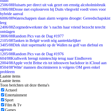
maan
25
06/08
Huisarts per direct uit vak gezet om ernstig alcoholmisbruik
19
06/08
Drone met explosieven bij Duits vliegveld voedt vrees voor
hybride aanval
60
06/08
Waterschappen slaan alarm wegens droogte: Gereedschapskist
leeg
24
06/08
Zorgmedewerkster die 's nachts haar vriend bezocht terecht
ontslagen
38
06/08
Random Pics van de Dag #1977
21
05/08
Tanken in België wordt nóg aantrekkelijker
34
05/08
Dirk sluit supermarkt op de Wallen na golf van diefstal en
agressie
12
05/08
Random Pics van de Dag #1976
6
04/08
Kraftwerk brengt ruimteschip terug naar Eindhoven
20
04/08
Apple vecht Britse eis tot inbouwen backdoor in iCloud aan
85
04/08
'Witte' mannen discrimineren is volgens OM geen enkel
probleem
Laatste items
Laatste items
Toon berichten uit deze thema's
Actueel
Entertainment
Sport
Film & Tv
Games