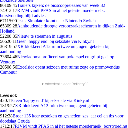
blokkade olieroute
861
09:45
Trailers kijken: de bioscoopreleases van week 32
749
12:17
RIVM vindt PFAS in al het geteste moedermelk,
borstvoeding blijft advies
671
15:00
Jesus Simulator komt naar Nintendo Switch
653
09:28
Aanhoudende droogte veroorzaakt scheuren in dijken Zuid-
Holland
522
08:35
Nieuw te streamen in augustus
506
20:11
Geen 'happy end' bij seksdate via Kinky.nl
363
19:57
XR blokkeert A12 ruim twee uur, agent gebeten bij
aanhouding
336
04:46
Niewiadoma profiteert van pokerspel en grijpt geel op
Ventoux
205
08:56
Excelsior opent seizoen met ruime zege op promovendus
Cambuur
▼ Advertentie door Refinery89
Lees ook
4
20:11
Geen 'happy end' bij seksdate via Kinky.nl
18
19:57
XR blokkeert A12 ruim twee uur, agent gebeten bij
aanhouding
9
12:28
Broer 135 keer gestoken en gesneden: zes jaar cel en tbs voor
doodslag Gouda
17
12:17
RIVM vindt PFAS in al het geteste moedermelk, borstvoeding