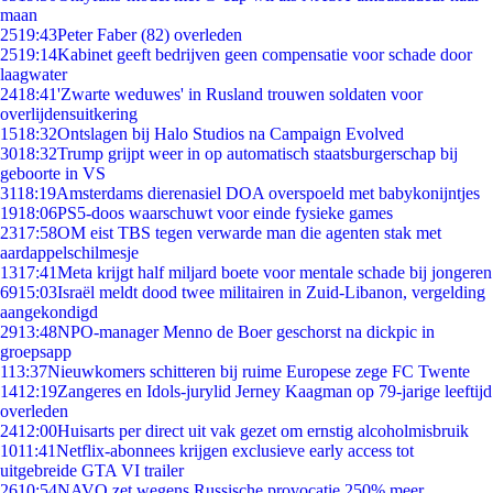
maan
25
19:43
Peter Faber (82) overleden
25
19:14
Kabinet geeft bedrijven geen compensatie voor schade door
laagwater
24
18:41
'Zwarte weduwes' in Rusland trouwen soldaten voor
overlijdensuitkering
15
18:32
Ontslagen bij Halo Studios na Campaign Evolved
30
18:32
Trump grijpt weer in op automatisch staatsburgerschap bij
geboorte in VS
31
18:19
Amsterdams dierenasiel DOA overspoeld met babykonijntjes
19
18:06
PS5-doos waarschuwt voor einde fysieke games
23
17:58
OM eist TBS tegen verwarde man die agenten stak met
aardappelschilmesje
13
17:41
Meta krijgt half miljard boete voor mentale schade bij jongeren
69
15:03
Israël meldt dood twee militairen in Zuid-Libanon, vergelding
aangekondigd
29
13:48
NPO-manager Menno de Boer geschorst na dickpic in
groepsapp
1
13:37
Nieuwkomers schitteren bij ruime Europese zege FC Twente
14
12:19
Zangeres en Idols-jurylid Jerney Kaagman op 79-jarige leeftijd
overleden
24
12:00
Huisarts per direct uit vak gezet om ernstig alcoholmisbruik
10
11:41
Netflix-abonnees krijgen exclusieve early access tot
uitgebreide GTA VI trailer
26
10:54
NAVO zet wegens Russische provocatie 250% meer