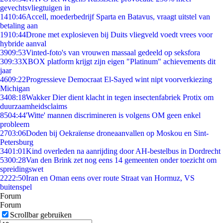
gevechtsvliegtuigen in
14
10:46
Accell, moederbedrijf Sparta en Batavus, vraagt uitstel van
betaling aan
19
10:44
Drone met explosieven bij Duits vliegveld voedt vrees voor
hybride aanval
39
09:53
Vinted-foto's van vrouwen massaal gedeeld op seksfora
3
09:33
XBOX platform krijgt zijn eigen "Platinum" achievements dit
jaar
46
09:22
Progressieve Democraat El-Sayed wint nipt voorverkiezing
Michigan
34
08:18
Wakker Dier dient klacht in tegen insectenfabriek Protix om
duurzaamheidsclaims
85
04:44
'Witte' mannen discrimineren is volgens OM geen enkel
probleem
27
03:06
Doden bij Oekraïense droneaanvallen op Moskou en Sint-
Petersburg
34
01:01
Kind overleden na aanrijding door AH-bestelbus in Dordrecht
53
00:28
Van den Brink zet nog eens 14 gemeenten onder toezicht om
spreidingswet
22
22:50
Iran en Oman eens over route Straat van Hormuz, VS
buitenspel
Forum
Forum
Scrollbar gebruiken