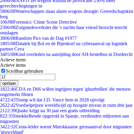
26
06/08
NAVO zet wegens Russische provocatie 250% meer
gevechtsvliegtuigen in
58
06/08
Waterschappen slaan alarm wegens droogte: Gereedschapskist
leeg
1
06/08
Forensics: Crime Scene Detective
23
06/08
Zorgmedewerkster die 's nachts haar vriend bezocht terecht
ontslagen
38
06/08
Random Pics van de Dag #1977
18
05/08
Datalek bij Bol en de Bijenkorf na cyberaanval op logistiek
partner Ceva
34
05/08
Kind overleden na aanrijding door AH-bestelbus in Dordrecht
Actieve items
Actieve items
Scrollbar gebruiken
opslaan
18
22:46
CDA en D66 willen ingrijpen tegen 'gluurbrillen' die mensen
ongemerkt filmen
47
22:43
Trump wil dat J.D. Vance hem in 2028 opvolgt
26
22:42
Voedselprijzen wereldwijd op hoogste niveau in ruim drie jaar
21
22:39
Quake krijgt na 30 jaar een gratis uitbreiding
8
22:35
Smokkelbende opgerold in Spanje, verdienden miljoenen aan
migranten
34
22:32
Ceuta-leider noemt Marokkaanse grensaanval door migranten
'gruweldaad'