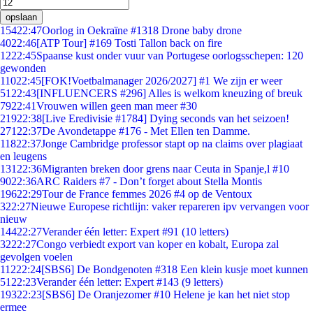
opslaan
154
22:47
Oorlog in Oekraïne #1318 Drone baby drone
40
22:46
[ATP Tour] #169 Tosti Tallon back on fire
12
22:45
Spaanse kust onder vuur van Portugese oorlogsschepen: 120
gewonden
110
22:45
[FOK!Voetbalmanager 2026/2027] #1 We zijn er weer
51
22:43
[INFLUENCERS #296] Alles is welkom kneuzing of breuk
79
22:41
Vrouwen willen geen man meer #30
219
22:38
[Live Eredivisie #1784] Dying seconds van het seizoen!
271
22:37
De Avondetappe #176 - Met Ellen ten Damme.
118
22:37
Jonge Cambridge professor stapt op na claims over plagiaat
en leugens
131
22:36
Migranten breken door grens naar Ceuta in Spanje,l #10
90
22:36
ARC Raiders #7 - Don’t forget about Stella Montis
196
22:29
Tour de France femmes 2026 #4 op de Ventoux
3
22:27
Nieuwe Europese richtlijn: vaker repareren ipv vervangen voor
nieuw
144
22:27
Verander één letter: Expert #91 (10 letters)
32
22:27
Congo verbiedt export van koper en kobalt, Europa zal
gevolgen voelen
112
22:24
[SBS6] De Bondgenoten #318 Een klein kusje moet kunnen
51
22:23
Verander één letter: Expert #143 (9 letters)
193
22:23
[SBS6] De Oranjezomer #10 Helene je kan het niet stop
ermee