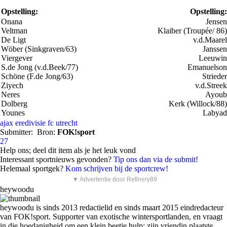
Opstelling:
Opstelling:
Onana
Jensen
Veltman
Klaiber (Troupée/ 86)
De Ligt
v.d.Maarel
Wöber (Sinkgraven/63)
Janssen
Viergever
Leeuwin
S.de Jong (v.d.Beek/77)
Emanuelson
Schöne (F.de Jong/63)
Strieder
Ziyech
v.d.Streek
Neres
Ayoub
Dolberg
Kerk (Willock/88)
Younes
Labyad
ajax
eredivisie
fc utrecht
Submitter:
Bron:
FOK!sport
27
Help ons; deel dit item als je het leuk vond
Interessant sportnieuws gevonden?
Tip ons dan via de submit!
Helemaal sportgek?
Kom schrijven bij de sportcrew!
▼ Advertentie door Refinery89
heywoodu
heywoodu is sinds 2013 redactielid en sinds maart 2015 eindredacteur
van FOK!sport. Supporter van exotische wintersportlanden, en vraagt
in die hoedanigheid om een klein beetje hulp: zijn vriendin plaatste