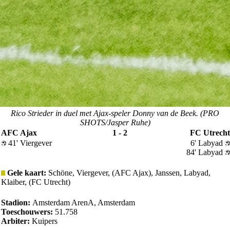
Rico Strieder in duel met Ajax-speler Donny van de Beek. (PRO
SHOTS/Jasper Ruhe)
AFC Ajax
1 - 2
FC Utrecht
41' Viergever
6' Labyad
84' Labyad
Gele kaart:
Schöne, Viergever, (AFC Ajax), Janssen, Labyad,
Klaiber, (FC Utrecht)
Stadion:
Amsterdam ArenA, Amsterdam
Toeschouwers:
51.758
Arbiter:
Kuipers