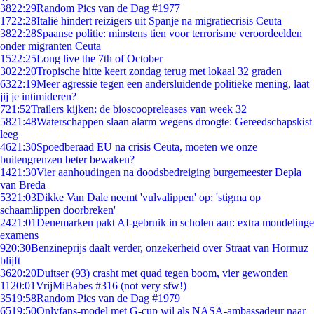
38
22:29
Random Pics van de Dag #1977
17
22:28
Italië hindert reizigers uit Spanje na migratiecrisis Ceuta
38
22:28
Spaanse politie: minstens tien voor terrorisme veroordeelden
onder migranten Ceuta
15
22:25
Long live the 7th of October
30
22:20
Tropische hitte keert zondag terug met lokaal 32 graden
63
22:19
Meer agressie tegen een andersluidende politieke mening, laat
jij je intimideren?
7
21:52
Trailers kijken: de bioscoopreleases van week 32
58
21:48
Waterschappen slaan alarm wegens droogte: Gereedschapskist
leeg
46
21:30
Spoedberaad EU na crisis Ceuta, moeten we onze
buitengrenzen beter bewaken?
14
21:30
Vier aanhoudingen na doodsbedreiging burgemeester Depla
van Breda
53
21:03
Dikke Van Dale neemt 'vulvalippen' op: 'stigma op
schaamlippen doorbreken'
24
21:01
Denemarken pakt AI-gebruik in scholen aan: extra mondelinge
examens
9
20:30
Benzineprijs daalt verder, onzekerheid over Straat van Hormuz
blijft
36
20:20
Duitser (93) crasht met quad tegen boom, vier gewonden
11
20:01
VrijMiBabes #316 (not very sfw!)
35
19:58
Random Pics van de Dag #1979
65
19:50
Onlyfans-model met G-cup wil als NASA-ambassadeur naar