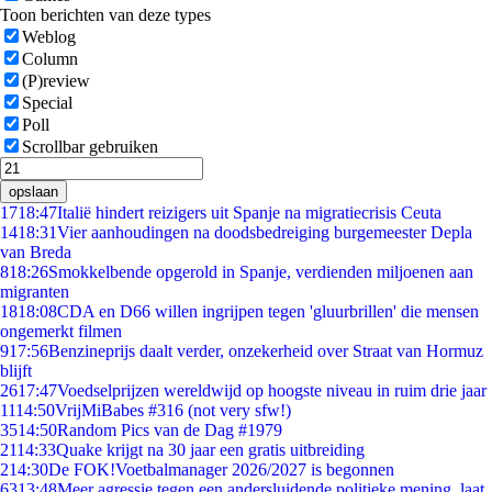
Toon berichten van deze types
Weblog
Column
(P)review
Special
Poll
Scrollbar gebruiken
opslaan
17
18:47
Italië hindert reizigers uit Spanje na migratiecrisis Ceuta
14
18:31
Vier aanhoudingen na doodsbedreiging burgemeester Depla
van Breda
8
18:26
Smokkelbende opgerold in Spanje, verdienden miljoenen aan
migranten
18
18:08
CDA en D66 willen ingrijpen tegen 'gluurbrillen' die mensen
ongemerkt filmen
9
17:56
Benzineprijs daalt verder, onzekerheid over Straat van Hormuz
blijft
26
17:47
Voedselprijzen wereldwijd op hoogste niveau in ruim drie jaar
11
14:50
VrijMiBabes #316 (not very sfw!)
35
14:50
Random Pics van de Dag #1979
21
14:33
Quake krijgt na 30 jaar een gratis uitbreiding
2
14:30
De FOK!Voetbalmanager 2026/2027 is begonnen
63
13:48
Meer agressie tegen een andersluidende politieke mening, laat