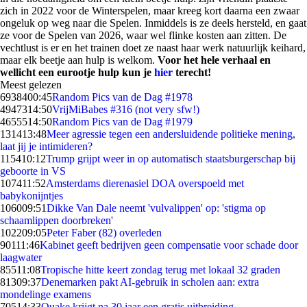
zich in 2022 voor de Winterspelen, maar kreeg kort daarna een zwaar
ongeluk op weg naar die Spelen. Inmiddels is ze deels hersteld, en gaat
ze voor de Spelen van 2026, waar wel flinke kosten aan zitten. De
vechtlust is er en het trainen doet ze naast haar werk natuurlijk keihard,
maar elk beetje aan hulp is welkom.
Voor het hele verhaal en
wellicht een eurootje hulp kun je
hier
terecht!
Meest gelezen
69384
00:45
Random Pics van de Dag #1978
49473
14:50
VrijMiBabes #316 (not very sfw!)
46555
14:50
Random Pics van de Dag #1979
1314
13:48
Meer agressie tegen een andersluidende politieke mening,
laat jij je intimideren?
1154
10:12
Trump grijpt weer in op automatisch staatsburgerschap bij
geboorte in VS
1074
11:52
Amsterdams dierenasiel DOA overspoeld met
babykonijntjes
1060
09:51
Dikke Van Dale neemt 'vulvalippen' op: 'stigma op
schaamlippen doorbreken'
1022
09:05
Peter Faber (82) overleden
901
11:46
Kabinet geeft bedrijven geen compensatie voor schade door
laagwater
855
11:08
Tropische hitte keert zondag terug met lokaal 32 graden
813
09:37
Denemarken pakt AI-gebruik in scholen aan: extra
mondelinge examens
705
14:33
Quake krijgt na 30 jaar een gratis uitbreiding