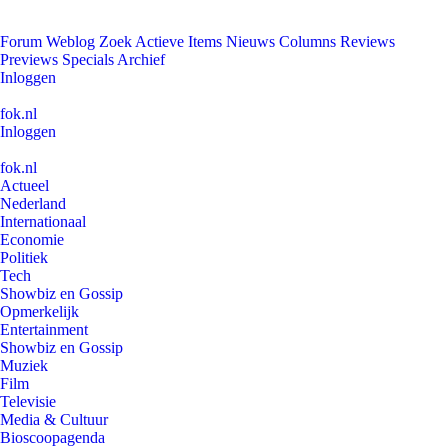
Forum
Weblog
Zoek
Actieve Items
Nieuws
Columns
Reviews
Previews
Specials
Archief
Inloggen
fok.nl
Inloggen
fok.nl
Actueel
Nederland
Internationaal
Economie
Politiek
Tech
Showbiz en Gossip
Opmerkelijk
Entertainment
Showbiz en Gossip
Muziek
Film
Televisie
Media & Cultuur
Bioscoopagenda