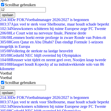
Scrollbar gebruiken
opslaan
2
14:30
De FOK!Voetbalmanager 2026/2027 is begonnen
0
03:37
Ajax veel te sterk voor Shelbourne, maar houdt schade beperkt
1
02:34
Nieuwkomers schitteren bij ruime Europese zege FC Twente
2
06/08
Le Court wint na nerveuze finale, Pieterse derde
1
06/08
Lemmen boekt eerste profzege in zware Ronde van Polen-rit
3
05/08
Geen Qatar en Abu Dhabi? Dan eindigt Formule 1-seizoen
mogelijk in Europa
1
05/08
Vollering de sterkste na lastige heuvelrit
3
05/08
Gedurfd NEC blijft overeind bij Olympiakos
1
04/08
Reusser wint tijdrit en neemt geel over, Nooijen knap tweede
0
03/08
Haugset houdt Kopecky af na indrukwekkende solo van 86
kilometer
Voetbal
Voetbal
Scrollbar gebruiken
opslaan
2
14:30
De FOK!Voetbalmanager 2026/2027 is begonnen
0
03:37
Ajax veel te sterk voor Shelbourne, maar houdt schade beperkt
1
02:34
Nieuwkomers schitteren bij ruime Europese zege FC Twente
3
05/08
Gedurfd NEC blijft overeind bij Olympiakos