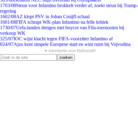
17
03/08
Steun voor Infantino brokkelt verder af, zoekt steun bij Trump-
regering
16
02/08
AZ klopt PSV in Johan Cruijff-schaal
16
01/08
FIFA schrapt WK-plan Infantino na felle kritiek
17
30/07
Uefa-landen dreigen met boycot van Fifa-toernooien bij
verkoop WK
3
25/07
IOC wijst klacht tegen FIFA-voorzitter Infantino af
0
24/07
Ajax kent simpele Europese start en wint ruim bij Vojvodina
▼ Advertentie door Refinery89