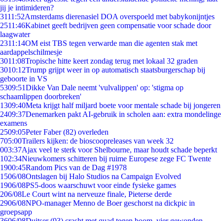
jij je intimideren?
31
11:52
Amsterdams dierenasiel DOA overspoeld met babykonijntjes
25
11:46
Kabinet geeft bedrijven geen compensatie voor schade door
laagwater
23
11:14
OM eist TBS tegen verwarde man die agenten stak met
aardappelschilmesje
30
11:08
Tropische hitte keert zondag terug met lokaal 32 graden
30
10:12
Trump grijpt weer in op automatisch staatsburgerschap bij
geboorte in VS
53
09:51
Dikke Van Dale neemt 'vulvalippen' op: 'stigma op
schaamlippen doorbreken'
13
09:40
Meta krijgt half miljard boete voor mentale schade bij jongeren
24
09:37
Denemarken pakt AI-gebruik in scholen aan: extra mondelinge
examens
25
09:05
Peter Faber (82) overleden
7
05:00
Trailers kijken: de bioscoopreleases van week 32
0
03:37
Ajax veel te sterk voor Shelbourne, maar houdt schade beperkt
1
02:34
Nieuwkomers schitteren bij ruime Europese zege FC Twente
19
00:45
Random Pics van de Dag #1978
15
06/08
Ontslagen bij Halo Studios na Campaign Evolved
19
06/08
PS5-doos waarschuwt voor einde fysieke games
2
06/08
Le Court wint na nerveuze finale, Pieterse derde
29
06/08
NPO-manager Menno de Boer geschorst na dickpic in
groepsapp
36
06/08
Duitser (93) crasht met quad tegen boom, vier gewonden