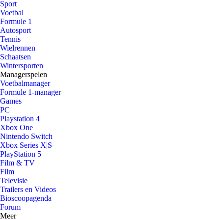
Sport
Voetbal
Formule 1
Autosport
Tennis
Wielrennen
Schaatsen
Wintersporten
Managerspelen
Voetbalmanager
Formule 1-manager
Games
PC
Playstation 4
Xbox One
Nintendo Switch
Xbox Series X|S
PlayStation 5
Film & TV
Film
Televisie
Trailers en Videos
Bioscoopagenda
Forum
Meer