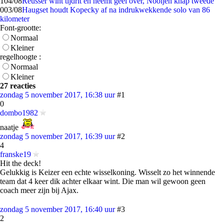
1
04/08
Reusser wint tijdrit en neemt geel over, Nooijen knap tweede
0
03/08
Haugset houdt Kopecky af na indrukwekkende solo van 86
kilometer
Font-grootte:
Normaal
Kleiner
regelhoogte :
Normaal
Kleiner
27 reacties
zondag 5 november 2017, 16:38 uur
#1
0
dombo1982
naatje
zondag 5 november 2017, 16:39 uur
#2
4
franske19
Hit the deck!
Gelukkig is Keizer een echte wisselkoning. Wisselt zo het winnende
team dat 4 keer dik achter elkaar wint. Die man wil gewoon geen
coach meer zijn bij Ajax.
zondag 5 november 2017, 16:40 uur
#3
2