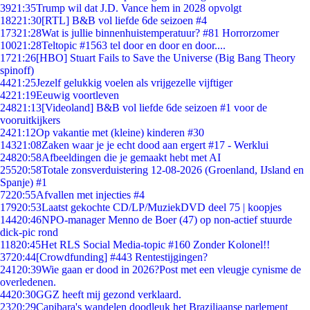
39
21:35
Trump wil dat J.D. Vance hem in 2028 opvolgt
182
21:30
[RTL] B&B vol liefde 6de seizoen #4
173
21:28
Wat is jullie binnenhuistemperatuur? #81 Horrorzomer
100
21:28
Teltopic #1563 tel door en door en door....
17
21:26
[HBO] Stuart Fails to Save the Universe (Big Bang Theory
spinoff)
44
21:25
Jezelf gelukkig voelen als vrijgezelle vijftiger
42
21:19
Eeuwig voortleven
248
21:13
[Videoland] B&B vol liefde 6de seizoen #1 voor de
vooruitkijkers
24
21:12
Op vakantie met (kleine) kinderen #30
143
21:08
Zaken waar je je echt dood aan ergert #17 - Werklui
248
20:58
Afbeeldingen die je gemaakt hebt met AI
255
20:58
Totale zonsverduistering 12-08-2026 (Groenland, IJsland en
Spanje) #1
72
20:55
Afvallen met injecties #4
179
20:53
Laatst gekochte CD/LP/MuziekDVD deel 75 | koopjes
144
20:46
NPO-manager Menno de Boer (47) op non-actief stuurde
dick-pic rond
118
20:45
Het RLS Social Media-topic #160 Zonder Kolonel!!
37
20:44
[Crowdfunding] #443 Rentestijgingen?
241
20:39
Wie gaan er dood in 2026?Post met een vleugje cynisme de
overledenen.
44
20:30
GGZ heeft mij gezond verklaard.
23
20:29
Capibara's wandelen doodleuk het Braziliaanse parlement