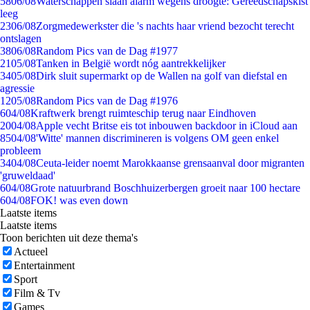
58
06/08
Waterschappen slaan alarm wegens droogte: Gereedschapskist
leeg
23
06/08
Zorgmedewerkster die 's nachts haar vriend bezocht terecht
ontslagen
38
06/08
Random Pics van de Dag #1977
21
05/08
Tanken in België wordt nóg aantrekkelijker
34
05/08
Dirk sluit supermarkt op de Wallen na golf van diefstal en
agressie
12
05/08
Random Pics van de Dag #1976
6
04/08
Kraftwerk brengt ruimteschip terug naar Eindhoven
20
04/08
Apple vecht Britse eis tot inbouwen backdoor in iCloud aan
85
04/08
'Witte' mannen discrimineren is volgens OM geen enkel
probleem
34
04/08
Ceuta-leider noemt Marokkaanse grensaanval door migranten
'gruweldaad'
6
04/08
Grote natuurbrand Boschhuizerbergen groeit naar 100 hectare
6
04/08
FOK! was even down
Laatste items
Laatste items
Toon berichten uit deze thema's
Actueel
Entertainment
Sport
Film & Tv
Games