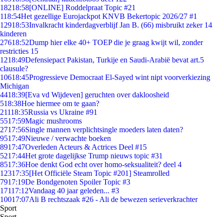
182
18:58
[ONLINE] Roddelpraat Topic #21
1
18:54
Het gezellige Eurojackpot KNVB Bekertopic 2026/27 #1
129
18:53
Invalkracht kinderdagverblijf Jan B. (66) misbruikt zeker 14
kinderen
276
18:52
Dump hier elke 40+ TOEP die je graag kwijt wil, zonder
restricties 15
12
18:49
Defensiepact Pakistan, Turkije en Saudi-Arabië bevat art.5
clausule?
106
18:45
Progressieve Democraat El-Sayed wint nipt voorverkiezing
Michigan
44
18:39
[Eva vd Wijdeven] geruchten over dakloosheid
5
18:38
Hoe hiermee om te gaan?
211
18:35
Russia vs Ukraine #91
55
17:59
Magic mushrooms
27
17:56
Single mannen verplichtsingle moeders laten daten?
95
17:49
Nieuwe / verwachte boeken
89
17:47
Overleden Acteurs & Actrices Deel #15
52
17:44
Het grote dagelijkse Trump nieuws topic #31
85
17:36
Hoe denkt God echt over homo-seksualiteit? deel 4
123
17:35
[Het Officiële Steam Topic #201] Steamrolled
79
17:19
De Bondgenoten Spoiler Topic #3
171
17:12
Vandaag 40 jaar geleden... #3
100
17:07
Ali B rechtszaak #26 - Ali de bewezen serieverkrachter
Sport
Sport