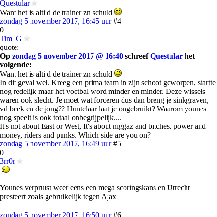
Questular
Want het is altijd de trainer zn schuld
zondag 5 november 2017, 16:45 uur
#4
0
Tim_G
quote:
Op
zondag 5 november 2017 @ 16:40
schreef
Questular
het
volgende:
Want het is altijd de trainer zn schuld
In dit geval wel. Kreeg een prima team in zijn schoot geworpen, startte
nog redelijk maar het voetbal word minder en minder. Deze wissels
waren ook slecht. Je moet wat forceren dus dan breng je sinkgraven,
vd beek en de jong?? Huntelaar laat je ongebruikt? Waarom younes
nog speelt is ook totaal onbegrijpelijk....
It's not about East or West, It's about niggaz and bitches, power and
money, riders and punks. Which side are you on?
zondag 5 november 2017, 16:49 uur
#5
0
3rr0r
Younes verprutst weer eens een mega scoringskans en Utrecht
presteert zoals gebruikelijk tegen Ajax
zondag 5 november 2017, 16:50 uur
#6