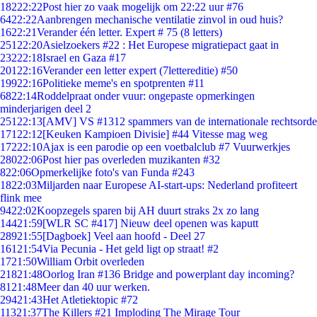
182
22:22
Post hier zo vaak mogelijk om 22:22 uur #76
64
22:22
Aanbrengen mechanische ventilatie zinvol in oud huis?
16
22:21
Verander één letter. Expert # 75 (8 letters)
251
22:20
Asielzoekers #22 : Het Europese migratiepact gaat in
232
22:18
Israel en Gaza #17
201
22:16
Verander een letter expert (7lettereditie) #50
199
22:16
Politieke meme's en spotprenten #11
68
22:14
Roddelpraat onder vuur: ongepaste opmerkingen
minderjarigen deel 2
251
22:13
[AMV] VS #1312 spammers van de internationale rechtsorde
171
22:12
[Keuken Kampioen Divisie] #44 Vitesse mag weg
172
22:10
Ajax is een parodie op een voetbalclub #7 Vuurwerkjes
280
22:06
Post hier pas overleden muzikanten #32
8
22:06
Opmerkelijke foto's van Funda #243
18
22:03
Miljarden naar Europese AI-start-ups: Nederland profiteert
flink mee
94
22:02
Koopzegels sparen bij AH duurt straks 2x zo lang
144
21:59
[WLR SC #417] Nieuw deel openen was kaputt
289
21:55
[Dagboek] Veel aan hoofd - Deel 27
161
21:54
Via Pecunia - Het geld ligt op straat! #2
17
21:50
William Orbit overleden
218
21:48
Oorlog Iran #136 Bridge and powerplant day incoming?
81
21:48
Meer dan 40 uur werken.
294
21:43
Het Atletiektopic #72
113
21:37
The Killers #21 Imploding The Mirage Tour