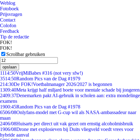
Weblog
Fotoboek
Prijsvragen
Contact
Colofon
Feedback
Tip de redactie
FOK!
FOK!
Scrollbar gebruiken
opslaan
11
14:50
VrijMiBabes #316 (not very sfw!)
35
14:50
Random Pics van de Dag #1979
2
14:30
De FOK!Voetbalmanager 2026/2027 is begonnen
13
09:40
Meta krijgt half miljard boete voor mentale schade bij jongeren
24
09:37
Denemarken pakt AI-gebruik in scholen aan: extra mondelinge
examens
19
00:45
Random Pics van de Dag #1978
65
06/08
Onlyfans-model met G-cup wil als NASA-ambassadeur naar
maan
24
06/08
Huisarts per direct uit vak gezet om ernstig alcoholmisbruik
19
06/08
Drone met explosieven bij Duits vliegveld voedt vrees voor
hybride aanval