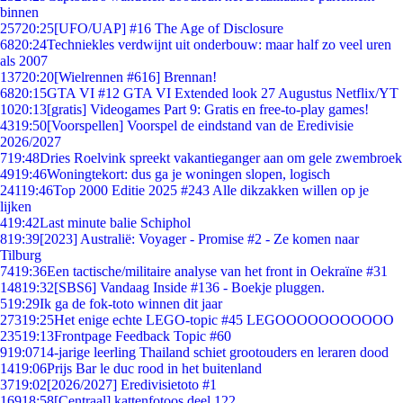
binnen
257
20:25
[UFO/UAP] #16 The Age of Disclosure
68
20:24
Techniekles verdwijnt uit onderbouw: maar half zo veel uren
als 2007
137
20:20
[Wielrennen #616] Brennan!
68
20:15
GTA VI #12 GTA VI Extended look 27 Augustus Netflix/YT
10
20:13
[gratis] Videogames Part 9: Gratis en free-to-play games!
43
19:50
[Voorspellen] Voorspel de eindstand van de Eredivisie
2026/2027
7
19:48
Dries Roelvink spreekt vakantieganger aan om gele zwembroek
49
19:46
Woningtekort: dus ga je woningen slopen, logisch
241
19:46
Top 2000 Editie 2025 #243 Alle dikzakken willen op je
lijken
4
19:42
Last minute balie Schiphol
8
19:39
[2023] Australië: Voyager - Promise #2 - Ze komen naar
Tilburg
74
19:36
Een tactische/militaire analyse van het front in Oekraïne #31
148
19:32
[SBS6] Vandaag Inside #136 - Boekje pluggen.
5
19:29
Ik ga de fok-toto winnen dit jaar
273
19:25
Het enige echte LEGO-topic #45 LEGOOOOOOOOOOO
235
19:13
Frontpage Feedback Topic #60
9
19:07
14-jarige leerling Thailand schiet grootouders en leraren dood
14
19:06
Prijs Bar le duc rood in het buitenland
37
19:02
[2026/2027] Eredivisietoto #1
169
18:58
[Centraal] kattenfotoos deel 122