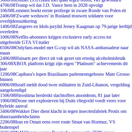
47
06/08
Trump wil dat J.D. Vance hem in 2028 opvolgt
1
06/08
Lemmen boekt eerste profzege in zware Ronde van Polen-rit
24
06/08
'Zwarte weduwes' in Rusland trouwen soldaten voor
overlijdensuitkering
14
06/08
Zangeres en Idols-jurylid Jerney Kaagman op 79-jarige leeftijd
overleden
10
06/08
Netflix-abonnees krijgen exclusieve early access tot
uitgebreide GTA VI trailer
65
06/08
Onlyfans-model met G-cup wil als NASA-ambassadeur naar
maan
24
06/08
Huisarts per direct uit vak gezet om ernstig alcoholmisbruik
3
06/08
XBOX platform krijgt zijn eigen "Platinum" achievements dit
jaar
12
06/08
Capibara's lopen Braziliaans parlementsgebouw Mato Grosso
binnen
69
06/08
Israël meldt dood twee militairen in Zuid-Libanon, vergelding
aangekondigd
15
06/08
Hiroshima herdenkt slachtoffers atoombom, 81 jaar later
19
06/08
Drone met explosieven bij Duits vliegveld voedt vrees voor
hybride aanval
34
06/08
Wakker Dier dient klacht in tegen insectenfabriek Protix om
duurzaamheidsclaims
22
06/08
Iran en Oman eens over route Straat van Hormuz, VS
buitenspel