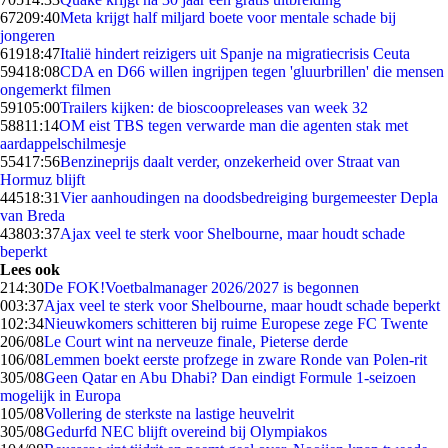
672
09:40
Meta krijgt half miljard boete voor mentale schade bij
jongeren
619
18:47
Italië hindert reizigers uit Spanje na migratiecrisis Ceuta
594
18:08
CDA en D66 willen ingrijpen tegen 'gluurbrillen' die mensen
ongemerkt filmen
591
05:00
Trailers kijken: de bioscoopreleases van week 32
588
11:14
OM eist TBS tegen verwarde man die agenten stak met
aardappelschilmesje
554
17:56
Benzineprijs daalt verder, onzekerheid over Straat van
Hormuz blijft
445
18:31
Vier aanhoudingen na doodsbedreiging burgemeester Depla
van Breda
438
03:37
Ajax veel te sterk voor Shelbourne, maar houdt schade
beperkt
Lees ook
2
14:30
De FOK!Voetbalmanager 2026/2027 is begonnen
0
03:37
Ajax veel te sterk voor Shelbourne, maar houdt schade beperkt
1
02:34
Nieuwkomers schitteren bij ruime Europese zege FC Twente
2
06/08
Le Court wint na nerveuze finale, Pieterse derde
1
06/08
Lemmen boekt eerste profzege in zware Ronde van Polen-rit
3
05/08
Geen Qatar en Abu Dhabi? Dan eindigt Formule 1-seizoen
mogelijk in Europa
1
05/08
Vollering de sterkste na lastige heuvelrit
3
05/08
Gedurfd NEC blijft overeind bij Olympiakos