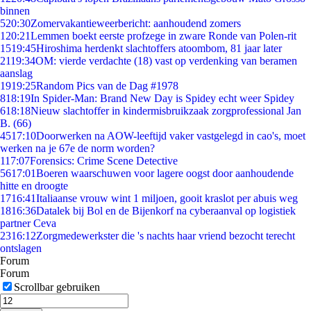
binnen
5
20:30
Zomervakantieweerbericht: aanhoudend zomers
1
20:21
Lemmen boekt eerste profzege in zware Ronde van Polen-rit
15
19:45
Hiroshima herdenkt slachtoffers atoombom, 81 jaar later
21
19:34
OM: vierde verdachte (18) vast op verdenking van beramen
aanslag
19
19:25
Random Pics van de Dag #1978
8
18:19
In Spider-Man: Brand New Day is Spidey echt weer Spidey
6
18:18
Nieuw slachtoffer in kindermisbruikzaak zorgprofessional Jan
B. (66)
45
17:10
Doorwerken na AOW-leeftijd vaker vastgelegd in cao's, moet
werken na je 67e de norm worden?
1
17:07
Forensics: Crime Scene Detective
56
17:01
Boeren waarschuwen voor lagere oogst door aanhoudende
hitte en droogte
17
16:41
Italiaanse vrouw wint 1 miljoen, gooit kraslot per abuis weg
18
16:36
Datalek bij Bol en de Bijenkorf na cyberaanval op logistiek
partner Ceva
23
16:12
Zorgmedewerkster die 's nachts haar vriend bezocht terecht
ontslagen
Forum
Forum
Scrollbar gebruiken