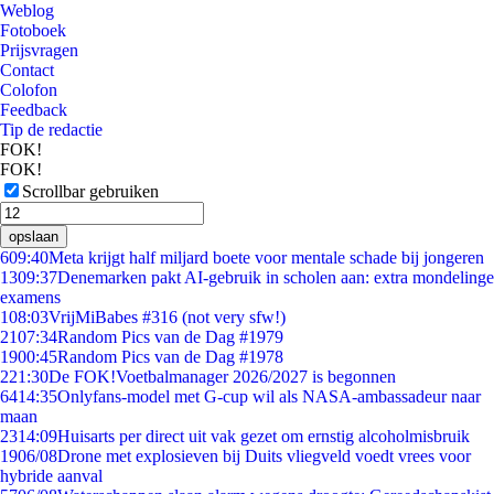
Weblog
Fotoboek
Prijsvragen
Contact
Colofon
Feedback
Tip de redactie
FOK!
FOK!
Scrollbar gebruiken
opslaan
6
09:40
Meta krijgt half miljard boete voor mentale schade bij jongeren
13
09:37
Denemarken pakt AI-gebruik in scholen aan: extra mondelinge
examens
1
08:03
VrijMiBabes #316 (not very sfw!)
21
07:34
Random Pics van de Dag #1979
19
00:45
Random Pics van de Dag #1978
2
21:30
De FOK!Voetbalmanager 2026/2027 is begonnen
64
14:35
Onlyfans-model met G-cup wil als NASA-ambassadeur naar
maan
23
14:09
Huisarts per direct uit vak gezet om ernstig alcoholmisbruik
19
06/08
Drone met explosieven bij Duits vliegveld voedt vrees voor
hybride aanval