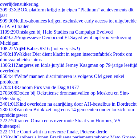
overlijdensuitkering
3
09:33
XBOX platform krijgt zijn eigen "Platinum" achievements dit
jaar
9
09:30
Netflix-abonnees krijgen exclusieve early access tot uitgebreide
GTA VI trailer
11
09:29
Ontslagen bij Halo Studios na Campaign Evolved
46
09:22
Progressieve Democraat El-Sayed wint nipt voorverkiezing
Michigan
1
08:22
VrijMiBabes #316 (not very sfw!)
34
08:18
Wakker Dier dient klacht in tegen insectenfabriek Protix om
duurzaamheidsclaims
13
06:11
Zangeres en Idols-jurylid Jerney Kaagman op 79-jarige leeftijd
overleden
85
04:44
'Witte' mannen discrimineren is volgens OM geen enkel
probleem
37
04:13
Random Pics van de Dag #1977
27
03:06
Doden bij Oekraïense droneaanvallen op Moskou en Sint-
Petersburg
34
01:01
Kind overleden na aanrijding door AH-bestelbus in Dordrecht
53
00:28
Van den Brink zet nog eens 14 gemeenten onder toezicht om
spreidingswet
22
22:50
Iran en Oman eens over route Straat van Hormuz, VS
buitenspel
2
22:17
Le Court wint na nerveuze finale, Pieterse derde
12
20:48
Capibara's lopen Braziliaans parlementsgebouw Mato Grosso