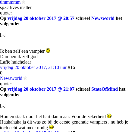
timmmmm
sp3c lives matter
quote:
Op
vrijdag 20 oktober 2017 @ 20:57
schreef
Newsworld
het
volgende:
[..]
Ik ben zelf een vampier
Dan ben ik zelf god
Laffe huichelaar
vrijdag 20 oktober 2017, 21:10 uur
#16
0
Newsworld
quote:
Op
vrijdag 20 oktober 2017 @ 21:07
schreef
StateOfMind
het
volgende:
[..]
Houten staak door het hart dan maar. Voor de zekerheid
Haahahaha ja dit was zo bij de eerste generatie vampiers , nu heb je
toch echt wat meer nodig
vrijdag 20 oktober 2017, 21:12 uur
#17