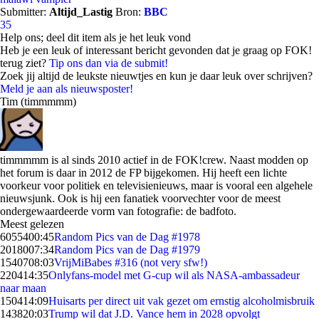
Submitter:
Altijd_Lastig
Bron:
BBC
35
Help ons; deel dit item als je het leuk vond
Heb je een leuk of interessant bericht gevonden dat je graag op FOK!
terug ziet?
Tip ons dan via de submit!
Zoek jij altijd de leukste nieuwtjes en kun je daar leuk over schrijven?
Meld je aan als nieuwsposter!
Tim (timmmmm)
timmmmm is al sinds 2010 actief in de FOK!crew. Naast modden op
het forum is daar in 2012 de FP bijgekomen. Hij heeft een lichte
voorkeur voor politiek en televisienieuws, maar is vooral een algehele
nieuwsjunk. Ook is hij een fanatiek voorvechter voor de meest
ondergewaardeerde vorm van fotografie: de badfoto.
Meest gelezen
60554
00:45
Random Pics van de Dag #1978
20180
07:34
Random Pics van de Dag #1979
15407
08:03
VrijMiBabes #316 (not very sfw!)
2204
14:35
Onlyfans-model met G-cup wil als NASA-ambassadeur
naar maan
1504
14:09
Huisarts per direct uit vak gezet om ernstig alcoholmisbruik
1438
20:03
Trump wil dat J.D. Vance hem in 2028 opvolgt