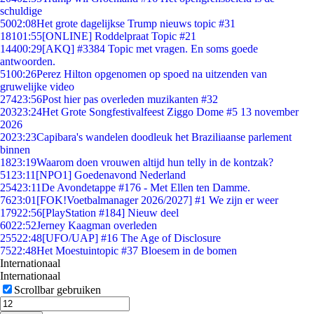
schuldige
50
02:08
Het grote dagelijkse Trump nieuws topic #31
181
01:55
[ONLINE] Roddelpraat Topic #21
144
00:29
[AKQ] #3384 Topic met vragen. En soms goede
antwoorden.
51
00:26
Perez Hilton opgenomen op spoed na uitzenden van
gruwelijke video
274
23:56
Post hier pas overleden muzikanten #32
203
23:24
Het Grote Songfestivalfeest Ziggo Dome #5 13 november
2026
20
23:23
Capibara's wandelen doodleuk het Braziliaanse parlement
binnen
18
23:19
Waarom doen vrouwen altijd hun telly in de kontzak?
51
23:11
[NPO1] Goedenavond Nederland
254
23:11
De Avondetappe #176 - Met Ellen ten Damme.
76
23:01
[FOK!Voetbalmanager 2026/2027] #1 We zijn er weer
179
22:56
[PlayStation #184] Nieuw deel
60
22:52
Jerney Kaagman overleden
255
22:48
[UFO/UAP] #16 The Age of Disclosure
75
22:48
Het Moestuintopic #37 Bloesem in de bomen
Internationaal
Internationaal
Scrollbar gebruiken