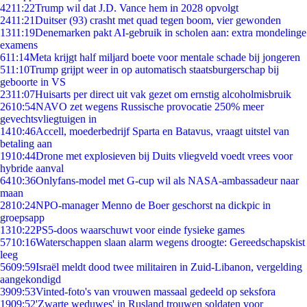
42
11:22
Trump wil dat J.D. Vance hem in 2028 opvolgt
24
11:21
Duitser (93) crasht met quad tegen boom, vier gewonden
13
11:19
Denemarken pakt AI-gebruik in scholen aan: extra mondelinge
examens
6
11:14
Meta krijgt half miljard boete voor mentale schade bij jongeren
5
11:10
Trump grijpt weer in op automatisch staatsburgerschap bij
geboorte in VS
23
11:07
Huisarts per direct uit vak gezet om ernstig alcoholmisbruik
26
10:54
NAVO zet wegens Russische provocatie 250% meer
gevechtsvliegtuigen in
14
10:46
Accell, moederbedrijf Sparta en Batavus, vraagt uitstel van
betaling aan
19
10:44
Drone met explosieven bij Duits vliegveld voedt vrees voor
hybride aanval
64
10:36
Onlyfans-model met G-cup wil als NASA-ambassadeur naar
maan
28
10:24
NPO-manager Menno de Boer geschorst na dickpic in
groepsapp
13
10:22
PS5-doos waarschuwt voor einde fysieke games
57
10:16
Waterschappen slaan alarm wegens droogte: Gereedschapskist
leeg
56
09:59
Israël meldt dood twee militairen in Zuid-Libanon, vergelding
aangekondigd
39
09:53
Vinted-foto's van vrouwen massaal gedeeld op seksfora
19
09:52
'Zwarte weduwes' in Rusland trouwen soldaten voor