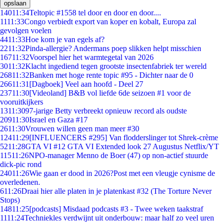
opslaan
140
11:34
Teltopic #1558 tel door en door en door....
11
11:33
Congo verbiedt export van koper en kobalt, Europa zal
gevolgen voelen
44
11:33
Hoe kom je van egels af?
22
11:32
Pinda-allergie? Andermans poep slikken helpt misschien
167
11:32
Voorspel hier het warmtegetal van 2026
30
11:32
Klacht ingediend tegen grootste insectenfabriek ter wereld
268
11:32
Banken met hoge rente topic #95 - Dichter naar de 0
266
11:31
[Dagboek] Veel aan hoofd - Deel 27
237
11:30
[Videoland] B&B vol liefde 6de seizoen #1 voor de
vooruitkijkers
13
11:30
97-jarige Betty verbreekt opnieuw record als oudste
209
11:30
Israel en Gaza #17
26
11:30
Vrouwen willen geen man meer #30
124
11:29
[INFLUENCERS #295] Van flodderslinger tot Shrek-crème
52
11:28
GTA VI #12 GTA VI Extended look 27 Augustus Netflix/YT
115
11:26
NPO-manager Menno de Boer (47) op non-actief stuurde
dick-pic rond
240
11:26
Wie gaan er dood in 2026?Post met een vleugje cynisme de
overledenen.
6
11:26
Draai hier alle platen in je platenkast #32 (The Torture Never
Stops)
148
11:25
[podcasts] Misdaad podcasts #3 - Twee weken taakstraf
11
11:24
Techniekles verdwijnt uit onderbouw: maar half zo veel uren