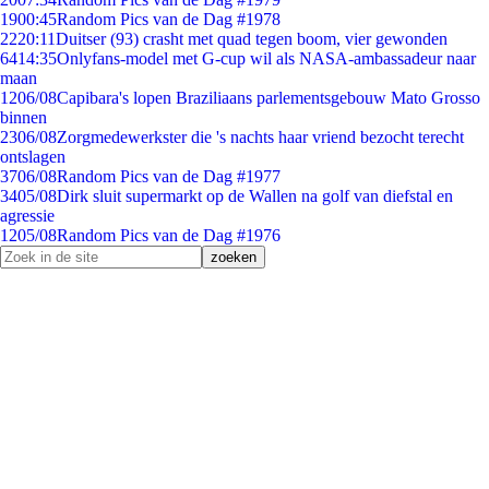
19
00:45
Random Pics van de Dag #1978
22
20:11
Duitser (93) crasht met quad tegen boom, vier gewonden
64
14:35
Onlyfans-model met G-cup wil als NASA-ambassadeur naar
maan
12
06/08
Capibara's lopen Braziliaans parlementsgebouw Mato Grosso
binnen
23
06/08
Zorgmedewerkster die 's nachts haar vriend bezocht terecht
ontslagen
37
06/08
Random Pics van de Dag #1977
34
05/08
Dirk sluit supermarkt op de Wallen na golf van diefstal en
agressie
12
05/08
Random Pics van de Dag #1976