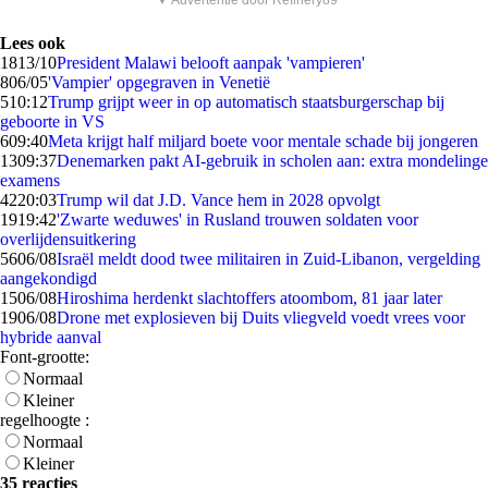
▼ Advertentie door Refinery89
Lees ook
18
13/10
President Malawi belooft aanpak 'vampieren'
8
06/05
'Vampier' opgegraven in Venetië
5
10:12
Trump grijpt weer in op automatisch staatsburgerschap bij
geboorte in VS
6
09:40
Meta krijgt half miljard boete voor mentale schade bij jongeren
13
09:37
Denemarken pakt AI-gebruik in scholen aan: extra mondelinge
examens
42
20:03
Trump wil dat J.D. Vance hem in 2028 opvolgt
19
19:42
'Zwarte weduwes' in Rusland trouwen soldaten voor
overlijdensuitkering
56
06/08
Israël meldt dood twee militairen in Zuid-Libanon, vergelding
aangekondigd
15
06/08
Hiroshima herdenkt slachtoffers atoombom, 81 jaar later
19
06/08
Drone met explosieven bij Duits vliegveld voedt vrees voor
hybride aanval
Font-grootte:
Normaal
Kleiner
regelhoogte :
Normaal
Kleiner
35 reacties