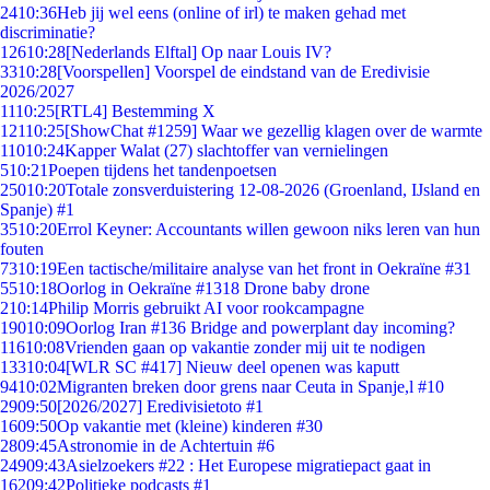
24
10:36
Heb jij wel eens (online of irl) te maken gehad met
discriminatie?
126
10:28
[Nederlands Elftal] Op naar Louis IV?
33
10:28
[Voorspellen] Voorspel de eindstand van de Eredivisie
2026/2027
11
10:25
[RTL4] Bestemming X
121
10:25
[ShowChat #1259] Waar we gezellig klagen over de warmte
110
10:24
Kapper Walat (27) slachtoffer van vernielingen
5
10:21
Poepen tijdens het tandenpoetsen
250
10:20
Totale zonsverduistering 12-08-2026 (Groenland, IJsland en
Spanje) #1
35
10:20
Errol Keyner: Accountants willen gewoon niks leren van hun
fouten
73
10:19
Een tactische/militaire analyse van het front in Oekraïne #31
55
10:18
Oorlog in Oekraïne #1318 Drone baby drone
2
10:14
Philip Morris gebruikt AI voor rookcampagne
190
10:09
Oorlog Iran #136 Bridge and powerplant day incoming?
116
10:08
Vrienden gaan op vakantie zonder mij uit te nodigen
133
10:04
[WLR SC #417] Nieuw deel openen was kaputt
94
10:02
Migranten breken door grens naar Ceuta in Spanje,l #10
29
09:50
[2026/2027] Eredivisietoto #1
16
09:50
Op vakantie met (kleine) kinderen #30
28
09:45
Astronomie in de Achtertuin #6
249
09:43
Asielzoekers #22 : Het Europese migratiepact gaat in
162
09:42
Politieke podcasts #1