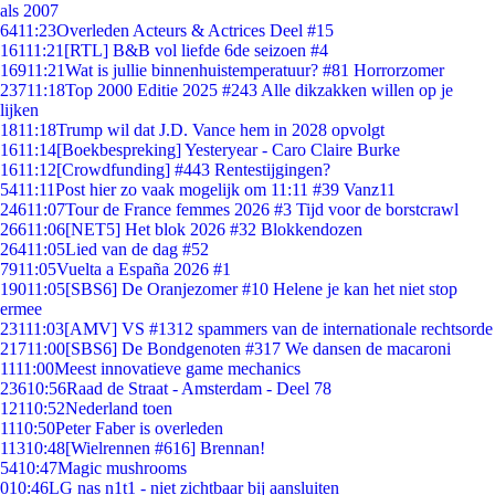
als 2007
64
11:23
Overleden Acteurs & Actrices Deel #15
161
11:21
[RTL] B&B vol liefde 6de seizoen #4
169
11:21
Wat is jullie binnenhuistemperatuur? #81 Horrorzomer
237
11:18
Top 2000 Editie 2025 #243 Alle dikzakken willen op je
lijken
18
11:18
Trump wil dat J.D. Vance hem in 2028 opvolgt
16
11:14
[Boekbespreking] Yesteryear - Caro Claire Burke
16
11:12
[Crowdfunding] #443 Rentestijgingen?
54
11:11
Post hier zo vaak mogelijk om 11:11 #39 Vanz11
246
11:07
Tour de France femmes 2026 #3 Tijd voor de borstcrawl
266
11:06
[NET5] Het blok 2026 #32 Blokkendozen
264
11:05
Lied van de dag #52
79
11:05
Vuelta a España 2026 #1
190
11:05
[SBS6] De Oranjezomer #10 Helene je kan het niet stop
ermee
231
11:03
[AMV] VS #1312 spammers van de internationale rechtsorde
217
11:00
[SBS6] De Bondgenoten #317 We dansen de macaroni
11
11:00
Meest innovatieve game mechanics
236
10:56
Raad de Straat - Amsterdam - Deel 78
121
10:52
Nederland toen
11
10:50
Peter Faber is overleden
113
10:48
[Wielrennen #616] Brennan!
54
10:47
Magic mushrooms
0
10:46
LG nas n1t1 - niet zichtbaar bij aansluiten