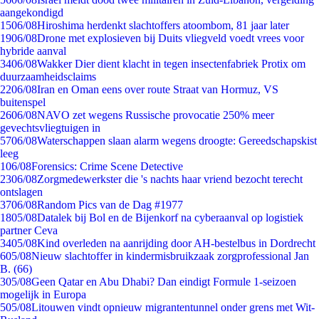
aangekondigd
15
06/08
Hiroshima herdenkt slachtoffers atoombom, 81 jaar later
19
06/08
Drone met explosieven bij Duits vliegveld voedt vrees voor
hybride aanval
34
06/08
Wakker Dier dient klacht in tegen insectenfabriek Protix om
duurzaamheidsclaims
22
06/08
Iran en Oman eens over route Straat van Hormuz, VS
buitenspel
26
06/08
NAVO zet wegens Russische provocatie 250% meer
gevechtsvliegtuigen in
57
06/08
Waterschappen slaan alarm wegens droogte: Gereedschapskist
leeg
1
06/08
Forensics: Crime Scene Detective
23
06/08
Zorgmedewerkster die 's nachts haar vriend bezocht terecht
ontslagen
37
06/08
Random Pics van de Dag #1977
18
05/08
Datalek bij Bol en de Bijenkorf na cyberaanval op logistiek
partner Ceva
34
05/08
Kind overleden na aanrijding door AH-bestelbus in Dordrecht
6
05/08
Nieuw slachtoffer in kindermisbruikzaak zorgprofessional Jan
B. (66)
3
05/08
Geen Qatar en Abu Dhabi? Dan eindigt Formule 1-seizoen
mogelijk in Europa
5
05/08
Litouwen vindt opnieuw migrantentunnel onder grens met Wit-