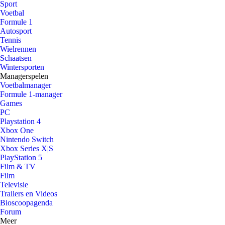
Sport
Voetbal
Formule 1
Autosport
Tennis
Wielrennen
Schaatsen
Wintersporten
Managerspelen
Voetbalmanager
Formule 1-manager
Games
PC
Playstation 4
Xbox One
Nintendo Switch
Xbox Series X|S
PlayStation 5
Film & TV
Film
Televisie
Trailers en Videos
Bioscoopagenda
Forum
Meer