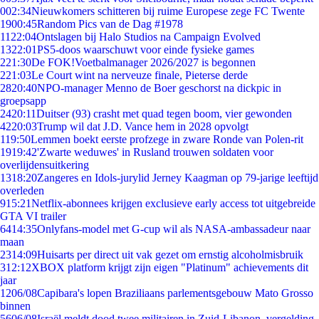
0
02:34
Nieuwkomers schitteren bij ruime Europese zege FC Twente
19
00:45
Random Pics van de Dag #1978
11
22:04
Ontslagen bij Halo Studios na Campaign Evolved
13
22:01
PS5-doos waarschuwt voor einde fysieke games
2
21:30
De FOK!Voetbalmanager 2026/2027 is begonnen
2
21:03
Le Court wint na nerveuze finale, Pieterse derde
28
20:40
NPO-manager Menno de Boer geschorst na dickpic in
groepsapp
24
20:11
Duitser (93) crasht met quad tegen boom, vier gewonden
42
20:03
Trump wil dat J.D. Vance hem in 2028 opvolgt
1
19:50
Lemmen boekt eerste profzege in zware Ronde van Polen-rit
19
19:42
'Zwarte weduwes' in Rusland trouwen soldaten voor
overlijdensuitkering
13
18:20
Zangeres en Idols-jurylid Jerney Kaagman op 79-jarige leeftijd
overleden
9
15:21
Netflix-abonnees krijgen exclusieve early access tot uitgebreide
GTA VI trailer
64
14:35
Onlyfans-model met G-cup wil als NASA-ambassadeur naar
maan
23
14:09
Huisarts per direct uit vak gezet om ernstig alcoholmisbruik
3
12:12
XBOX platform krijgt zijn eigen "Platinum" achievements dit
jaar
12
06/08
Capibara's lopen Braziliaans parlementsgebouw Mato Grosso
binnen
56
06/08
Israël meldt dood twee militairen in Zuid-Libanon, vergelding