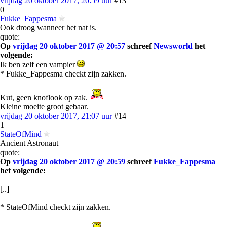
vrijdag 20 oktober 2017, 20:59 uur
#13
0
Fukke_Fappesma
Ook droog wanneer het nat is.
quote:
Op
vrijdag 20 oktober 2017 @ 20:57
schreef
Newsworld
het
volgende:
Ik ben zelf een vampier
* Fukke_Fappesma checkt zijn zakken.
Kut, geen knoflook op zak.
Kleine moeite groot gebaar.
vrijdag 20 oktober 2017, 21:07 uur
#14
1
StateOfMind
Ancient Astronaut
quote:
Op
vrijdag 20 oktober 2017 @ 20:59
schreef
Fukke_Fappesma
het volgende:
[..]
* StateOfMind checkt zijn zakken.