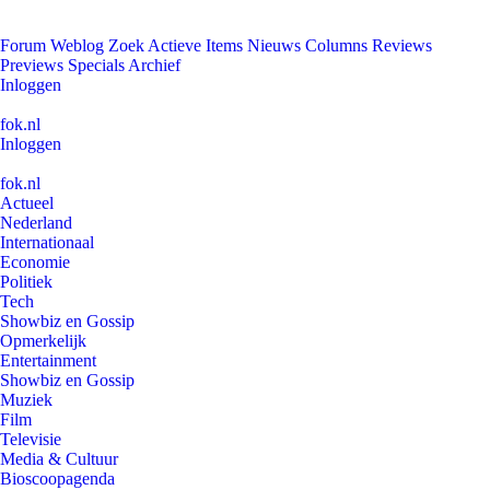
Forum
Weblog
Zoek
Actieve Items
Nieuws
Columns
Reviews
Previews
Specials
Archief
Inloggen
fok.nl
Inloggen
fok.nl
Actueel
Nederland
Internationaal
Economie
Politiek
Tech
Showbiz en Gossip
Opmerkelijk
Entertainment
Showbiz en Gossip
Muziek
Film
Televisie
Media & Cultuur
Bioscoopagenda