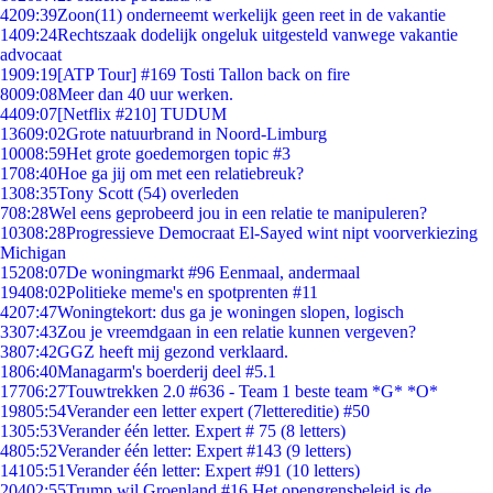
42
09:39
Zoon(11) onderneemt werkelijk geen reet in de vakantie
14
09:24
Rechtszaak dodelijk ongeluk uitgesteld vanwege vakantie
advocaat
19
09:19
[ATP Tour] #169 Tosti Tallon back on fire
80
09:08
Meer dan 40 uur werken.
44
09:07
[Netflix #210] TUDUM
136
09:02
Grote natuurbrand in Noord-Limburg
100
08:59
Het grote goedemorgen topic #3
17
08:40
Hoe ga jij om met een relatiebreuk?
13
08:35
Tony Scott (54) overleden
7
08:28
Wel eens geprobeerd jou in een relatie te manipuleren?
103
08:28
Progressieve Democraat El-Sayed wint nipt voorverkiezing
Michigan
152
08:07
De woningmarkt #96 Eenmaal, andermaal
194
08:02
Politieke meme's en spotprenten #11
42
07:47
Woningtekort: dus ga je woningen slopen, logisch
33
07:43
Zou je vreemdgaan in een relatie kunnen vergeven?
38
07:42
GGZ heeft mij gezond verklaard.
18
06:40
Managarm's boerderij deel #5.1
177
06:27
Touwtrekken 2.0 #636 - Team 1 beste team *G* *O*
198
05:54
Verander een letter expert (7lettereditie) #50
13
05:53
Verander één letter. Expert # 75 (8 letters)
48
05:52
Verander één letter: Expert #143 (9 letters)
141
05:51
Verander één letter: Expert #91 (10 letters)
204
02:55
Trump wil Groenland #16 Het opengrensbeleid is de