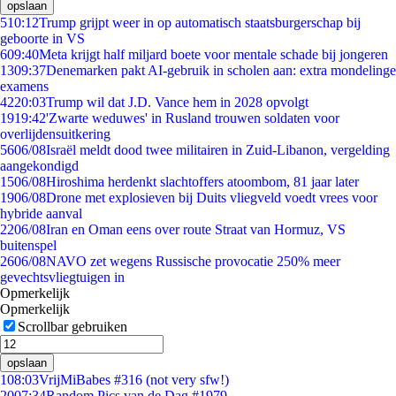
opslaan
5
10:12
Trump grijpt weer in op automatisch staatsburgerschap bij
geboorte in VS
6
09:40
Meta krijgt half miljard boete voor mentale schade bij jongeren
13
09:37
Denemarken pakt AI-gebruik in scholen aan: extra mondelinge
examens
42
20:03
Trump wil dat J.D. Vance hem in 2028 opvolgt
19
19:42
'Zwarte weduwes' in Rusland trouwen soldaten voor
overlijdensuitkering
56
06/08
Israël meldt dood twee militairen in Zuid-Libanon, vergelding
aangekondigd
15
06/08
Hiroshima herdenkt slachtoffers atoombom, 81 jaar later
19
06/08
Drone met explosieven bij Duits vliegveld voedt vrees voor
hybride aanval
22
06/08
Iran en Oman eens over route Straat van Hormuz, VS
buitenspel
26
06/08
NAVO zet wegens Russische provocatie 250% meer
gevechtsvliegtuigen in
Opmerkelijk
Opmerkelijk
Scrollbar gebruiken
opslaan
1
08:03
VrijMiBabes #316 (not very sfw!)
20
07:34
Random Pics van de Dag #1979