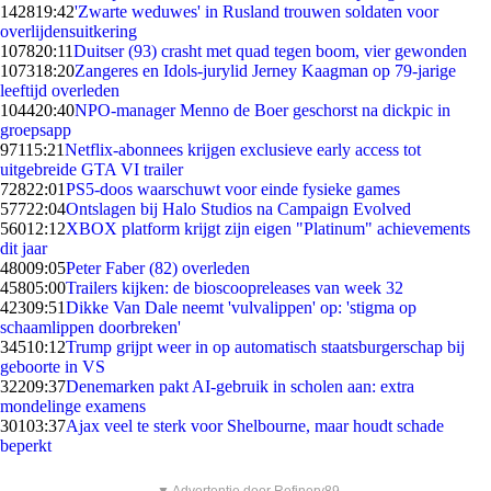
1428
19:42
'Zwarte weduwes' in Rusland trouwen soldaten voor
overlijdensuitkering
1078
20:11
Duitser (93) crasht met quad tegen boom, vier gewonden
1073
18:20
Zangeres en Idols-jurylid Jerney Kaagman op 79-jarige
leeftijd overleden
1044
20:40
NPO-manager Menno de Boer geschorst na dickpic in
groepsapp
971
15:21
Netflix-abonnees krijgen exclusieve early access tot
uitgebreide GTA VI trailer
728
22:01
PS5-doos waarschuwt voor einde fysieke games
577
22:04
Ontslagen bij Halo Studios na Campaign Evolved
560
12:12
XBOX platform krijgt zijn eigen "Platinum" achievements
dit jaar
480
09:05
Peter Faber (82) overleden
458
05:00
Trailers kijken: de bioscoopreleases van week 32
423
09:51
Dikke Van Dale neemt 'vulvalippen' op: 'stigma op
schaamlippen doorbreken'
345
10:12
Trump grijpt weer in op automatisch staatsburgerschap bij
geboorte in VS
322
09:37
Denemarken pakt AI-gebruik in scholen aan: extra
mondelinge examens
301
03:37
Ajax veel te sterk voor Shelbourne, maar houdt schade
beperkt