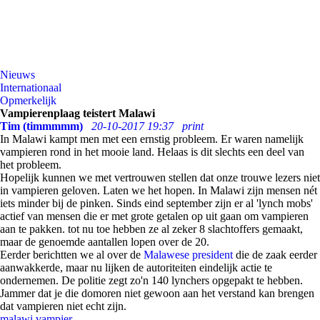
Nieuws
Internationaal
Opmerkelijk
Vampierenplaag teistert Malawi
Tim (timmmmm)
20-10-2017 19:37
print
In Malawi kampt men met een ernstig probleem. Er waren namelijk
vampieren rond in het mooie land. Helaas is dit slechts een deel van
het probleem.
Hopelijk kunnen we met vertrouwen stellen dat onze trouwe lezers niet
in vampieren geloven. Laten we het hopen. In Malawi zijn mensen nét
iets minder bij de pinken. Sinds eind september zijn er al 'lynch mobs'
actief van mensen die er met grote getalen op uit gaan om vampieren
aan te pakken. tot nu toe hebben ze al zeker 8 slachtoffers gemaakt,
maar de genoemde aantallen lopen over de 20.
Eerder berichtten we al over de
Malawese president
die de zaak eerder
aanwakkerde, maar nu lijken de autoriteiten eindelijk actie te
ondernemen. De politie zegt zo'n 140 lynchers opgepakt te hebben.
Jammer dat je die domoren niet gewoon aan het verstand kan brengen
dat vampieren niet echt zijn.
malawi
vampier