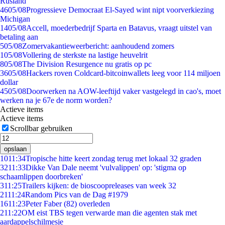
Rusland
46
05/08
Progressieve Democraat El-Sayed wint nipt voorverkiezing
Michigan
14
05/08
Accell, moederbedrijf Sparta en Batavus, vraagt uitstel van
betaling aan
5
05/08
Zomervakantieweerbericht: aanhoudend zomers
1
05/08
Vollering de sterkste na lastige heuvelrit
8
05/08
The Division Resurgence nu gratis op pc
36
05/08
Hackers roven Coldcard-bitcoinwallets leeg voor 114 miljoen
dollar
45
05/08
Doorwerken na AOW-leeftijd vaker vastgelegd in cao's, moet
werken na je 67e de norm worden?
Actieve items
Actieve items
Scrollbar gebruiken
opslaan
10
11:34
Tropische hitte keert zondag terug met lokaal 32 graden
32
11:33
Dikke Van Dale neemt 'vulvalippen' op: 'stigma op
schaamlippen doorbreken'
3
11:25
Trailers kijken: de bioscoopreleases van week 32
21
11:24
Random Pics van de Dag #1979
16
11:23
Peter Faber (82) overleden
2
11:22
OM eist TBS tegen verwarde man die agenten stak met
aardappelschilmesje