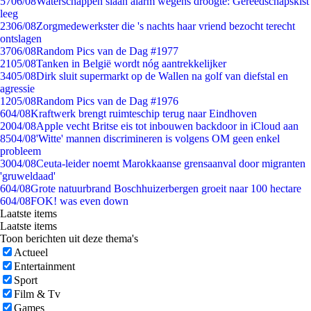
57
06/08
Waterschappen slaan alarm wegens droogte: Gereedschapskist
leeg
23
06/08
Zorgmedewerkster die 's nachts haar vriend bezocht terecht
ontslagen
37
06/08
Random Pics van de Dag #1977
21
05/08
Tanken in België wordt nóg aantrekkelijker
34
05/08
Dirk sluit supermarkt op de Wallen na golf van diefstal en
agressie
12
05/08
Random Pics van de Dag #1976
6
04/08
Kraftwerk brengt ruimteschip terug naar Eindhoven
20
04/08
Apple vecht Britse eis tot inbouwen backdoor in iCloud aan
85
04/08
'Witte' mannen discrimineren is volgens OM geen enkel
probleem
30
04/08
Ceuta-leider noemt Marokkaanse grensaanval door migranten
'gruweldaad'
6
04/08
Grote natuurbrand Boschhuizerbergen groeit naar 100 hectare
6
04/08
FOK! was even down
Laatste items
Laatste items
Toon berichten uit deze thema's
Actueel
Entertainment
Sport
Film & Tv
Games