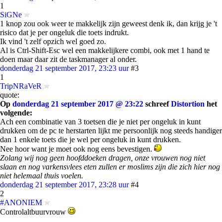
1
SiGNe
1 knop zou ook weer te makkelijk zijn geweest denk ik, dan krijg je 't
risico dat je per ongeluk die toets indrukt.
Ik vind 't zelf opzich wel goed zo.
Al is Ctrl-Shift-Esc wel een makkelijkere combi, ook met 1 hand te
doen maar daar zit de taskmanager al onder.
donderdag 21 september 2017, 23:23 uur
#3
1
TripNRaVeR
quote:
Op
donderdag 21 september 2017 @ 23:22
schreef
Distortion
het
volgende:
Ach een combinatie van 3 toetsen die je niet per ongeluk in kunt
drukken om de pc te herstarten lijkt me persoonlijk nog steeds handiger
dan 1 enkele toets die je wel per ongeluk in kunt drukken.
Nee hoor want je moet ook nog eens bevestigen.
Zolang wij nog geen hoofddoeken dragen, onze vrouwen nog niet
slaan en nog varkensvlees eten zullen er moslims zijn die zich hier nog
niet helemaal thuis voelen.
donderdag 21 september 2017, 23:28 uur
#4
2
#ANONIEM
Controlaltbuurvrouw