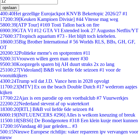
opslaan
4
00:40
Het gezellige Eurojackpot KNVB Bekertopic 2026/27 #1
172
00:39
[Keuken Kampioen Divisie] #44 Vitesse mag weg
58
00:39
[ATP Tour] #169 Tosti Tallon back on fire
69
00:39
GTA VI #12 GTA VI Extended look 27 Augustus Netflix/YT
276
00:37
Tropisch aquarium #73 - Het blijft toch kriebelen.
186
00:35
Big Brother International # 56 Worlds RLS, BBs, GH, GF,
OT
202
00:32
Politieke meme's en spotprenten #11
92
00:31
Vrouwen willen geen man meer #30
95
00:30
Koopzegels sparen bij AH duurt straks 2x zo lang
251
00:27
[Videoland] B&B vol liefde 6de seizoen #1 voor de
vooruitkijkers
43
00:24
Trump wil dat J.D. Vance hem in 2028 opvolgt
117
00:23
[MTV] Ex on the beach Double Dutch #17 wederom aapjes
kijken
177
00:22
Ajax is een parodie op een voetbalclub #7 Vuurwerkjes
222
00:22
Nederland stevent af op watertekort
183
00:20
[RTL] B&B vol liefde 6de seizoen #4
60
00:19
[INFLUENCERS #296] Alles is welkom kneuzing of breuk
115
00:18
[SBS6] De Bondgenoten #318 Een klein kusje moet kunnen
172
00:16
Vandaag 40 jaar geleden... #3
5
00:15
Nieuwe Europese richtlijn: vaker repareren ipv vervangen voor
nieuw