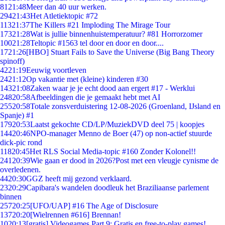
81
21:48
Meer dan 40 uur werken.
294
21:43
Het Atletiektopic #72
113
21:37
The Killers #21 Imploding The Mirage Tour
173
21:28
Wat is jullie binnenhuistemperatuur? #81 Horrorzomer
100
21:28
Teltopic #1563 tel door en door en door....
17
21:26
[HBO] Stuart Fails to Save the Universe (Big Bang Theory
spinoff)
42
21:19
Eeuwig voortleven
24
21:12
Op vakantie met (kleine) kinderen #30
143
21:08
Zaken waar je je echt dood aan ergert #17 - Werklui
248
20:58
Afbeeldingen die je gemaakt hebt met AI
255
20:58
Totale zonsverduistering 12-08-2026 (Groenland, IJsland en
Spanje) #1
179
20:53
Laatst gekochte CD/LP/MuziekDVD deel 75 | koopjes
144
20:46
NPO-manager Menno de Boer (47) op non-actief stuurde
dick-pic rond
118
20:45
Het RLS Social Media-topic #160 Zonder Kolonel!!
241
20:39
Wie gaan er dood in 2026?Post met een vleugje cynisme de
overledenen.
44
20:30
GGZ heeft mij gezond verklaard.
23
20:29
Capibara's wandelen doodleuk het Braziliaanse parlement
binnen
257
20:25
[UFO/UAP] #16 The Age of Disclosure
137
20:20
[Wielrennen #616] Brennan!
10
20:13
[gratis] Videogames Part 9: Gratis en free-to-play games!