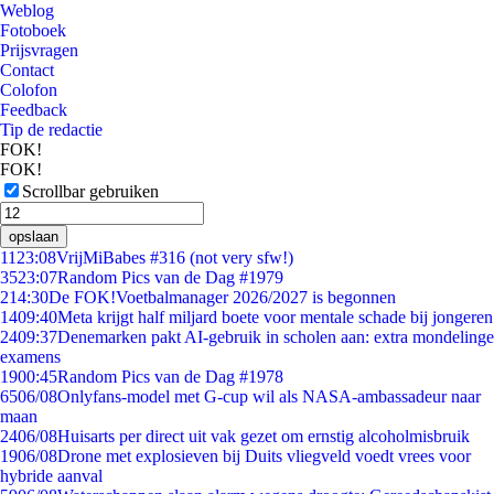
Weblog
Fotoboek
Prijsvragen
Contact
Colofon
Feedback
Tip de redactie
FOK!
FOK!
Scrollbar gebruiken
opslaan
11
23:08
VrijMiBabes #316 (not very sfw!)
35
23:07
Random Pics van de Dag #1979
2
14:30
De FOK!Voetbalmanager 2026/2027 is begonnen
14
09:40
Meta krijgt half miljard boete voor mentale schade bij jongeren
24
09:37
Denemarken pakt AI-gebruik in scholen aan: extra mondelinge
examens
19
00:45
Random Pics van de Dag #1978
65
06/08
Onlyfans-model met G-cup wil als NASA-ambassadeur naar
maan
24
06/08
Huisarts per direct uit vak gezet om ernstig alcoholmisbruik
19
06/08
Drone met explosieven bij Duits vliegveld voedt vrees voor
hybride aanval