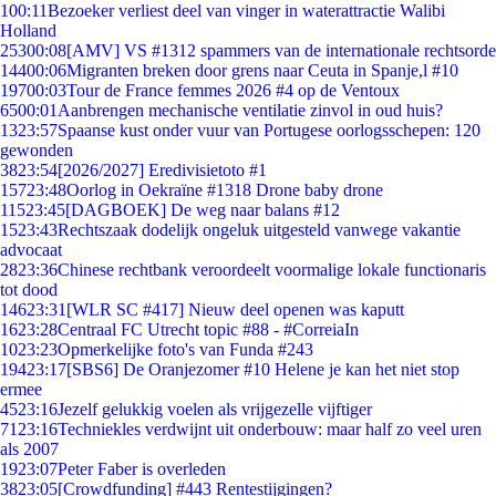
1
00:11
Bezoeker verliest deel van vinger in waterattractie Walibi
Holland
253
00:08
[AMV] VS #1312 spammers van de internationale rechtsorde
144
00:06
Migranten breken door grens naar Ceuta in Spanje,l #10
197
00:03
Tour de France femmes 2026 #4 op de Ventoux
65
00:01
Aanbrengen mechanische ventilatie zinvol in oud huis?
13
23:57
Spaanse kust onder vuur van Portugese oorlogsschepen: 120
gewonden
38
23:54
[2026/2027] Eredivisietoto #1
157
23:48
Oorlog in Oekraïne #1318 Drone baby drone
115
23:45
[DAGBOEK] De weg naar balans #12
15
23:43
Rechtszaak dodelijk ongeluk uitgesteld vanwege vakantie
advocaat
28
23:36
Chinese rechtbank veroordeelt voormalige lokale functionaris
tot dood
146
23:31
[WLR SC #417] Nieuw deel openen was kaputt
16
23:28
Centraal FC Utrecht topic #88 - #CorreiaIn
10
23:23
Opmerkelijke foto's van Funda #243
194
23:17
[SBS6] De Oranjezomer #10 Helene je kan het niet stop
ermee
45
23:16
Jezelf gelukkig voelen als vrijgezelle vijftiger
71
23:16
Techniekles verdwijnt uit onderbouw: maar half zo veel uren
als 2007
19
23:07
Peter Faber is overleden
38
23:05
[Crowdfunding] #443 Rentestijgingen?