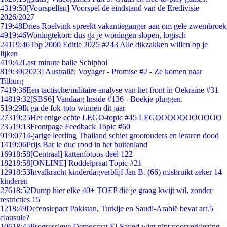
43
19:50
[Voorspellen] Voorspel de eindstand van de Eredivisie
2026/2027
7
19:48
Dries Roelvink spreekt vakantieganger aan om gele zwembroek
49
19:46
Woningtekort: dus ga je woningen slopen, logisch
241
19:46
Top 2000 Editie 2025 #243 Alle dikzakken willen op je
lijken
4
19:42
Last minute balie Schiphol
8
19:39
[2023] Australië: Voyager - Promise #2 - Ze komen naar
Tilburg
74
19:36
Een tactische/militaire analyse van het front in Oekraïne #31
148
19:32
[SBS6] Vandaag Inside #136 - Boekje pluggen.
5
19:29
Ik ga de fok-toto winnen dit jaar
273
19:25
Het enige echte LEGO-topic #45 LEGOOOOOOOOOOO
235
19:13
Frontpage Feedback Topic #60
9
19:07
14-jarige leerling Thailand schiet grootouders en leraren dood
14
19:06
Prijs Bar le duc rood in het buitenland
169
18:58
[Centraal] kattenfotoos deel 122
182
18:58
[ONLINE] Roddelpraat Topic #21
129
18:53
Invalkracht kinderdagverblijf Jan B. (66) misbruikt zeker 14
kinderen
276
18:52
Dump hier elke 40+ TOEP die je graag kwijt wil, zonder
restricties 15
12
18:49
Defensiepact Pakistan, Turkije en Saudi-Arabië bevat art.5
clausule?
106
18:45
Progressieve Democraat El-Sayed wint nipt voorverkiezing