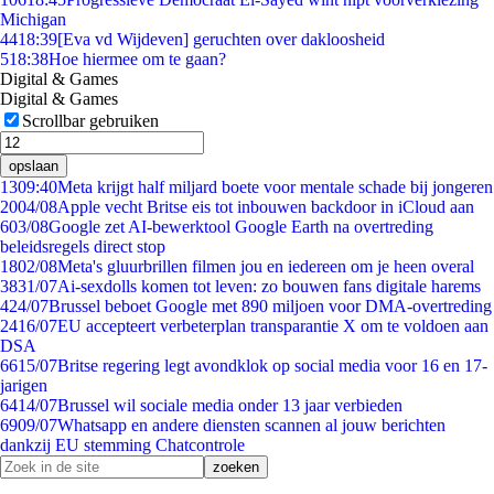
Michigan
44
18:39
[Eva vd Wijdeven] geruchten over dakloosheid
5
18:38
Hoe hiermee om te gaan?
Digital & Games
Digital & Games
Scrollbar gebruiken
opslaan
13
09:40
Meta krijgt half miljard boete voor mentale schade bij jongeren
20
04/08
Apple vecht Britse eis tot inbouwen backdoor in iCloud aan
6
03/08
Google zet AI-bewerktool Google Earth na overtreding
beleidsregels direct stop
18
02/08
Meta's gluurbrillen filmen jou en iedereen om je heen overal
38
31/07
Ai-sexdolls komen tot leven: zo bouwen fans digitale harems
4
24/07
Brussel beboet Google met 890 miljoen voor DMA-overtreding
24
16/07
EU accepteert verbeterplan transparantie X om te voldoen aan
DSA
66
15/07
Britse regering legt avondklok op social media voor 16 en 17-
jarigen
64
14/07
Brussel wil sociale media onder 13 jaar verbieden
69
09/07
Whatsapp en andere diensten scannen al jouw berichten
dankzij EU stemming Chatcontrole