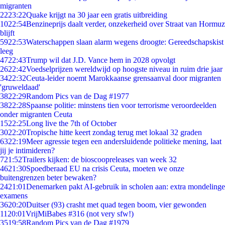
migranten
22
23:22
Quake krijgt na 30 jaar een gratis uitbreiding
10
22:54
Benzineprijs daalt verder, onzekerheid over Straat van Hormuz
blijft
59
22:53
Waterschappen slaan alarm wegens droogte: Gereedschapskist
leeg
47
22:43
Trump wil dat J.D. Vance hem in 2028 opvolgt
26
22:42
Voedselprijzen wereldwijd op hoogste niveau in ruim drie jaar
34
22:32
Ceuta-leider noemt Marokkaanse grensaanval door migranten
'gruweldaad'
38
22:29
Random Pics van de Dag #1977
38
22:28
Spaanse politie: minstens tien voor terrorisme veroordeelden
onder migranten Ceuta
15
22:25
Long live the 7th of October
30
22:20
Tropische hitte keert zondag terug met lokaal 32 graden
63
22:19
Meer agressie tegen een andersluidende politieke mening, laat
jij je intimideren?
7
21:52
Trailers kijken: de bioscoopreleases van week 32
46
21:30
Spoedberaad EU na crisis Ceuta, moeten we onze
buitengrenzen beter bewaken?
24
21:01
Denemarken pakt AI-gebruik in scholen aan: extra mondelinge
examens
36
20:20
Duitser (93) crasht met quad tegen boom, vier gewonden
11
20:01
VrijMiBabes #316 (not very sfw!)
35
19:58
Random Pics van de Dag #1979