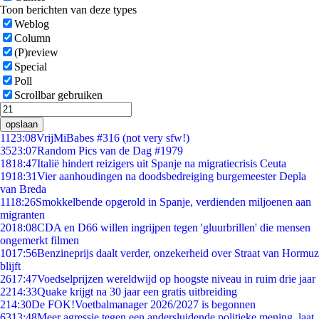
Toon berichten van deze types
Weblog
Column
(P)review
Special
Poll
Scrollbar gebruiken
opslaan
11
23:08
VrijMiBabes #316 (not very sfw!)
35
23:07
Random Pics van de Dag #1979
18
18:47
Italië hindert reizigers uit Spanje na migratiecrisis Ceuta
19
18:31
Vier aanhoudingen na doodsbedreiging burgemeester Depla
van Breda
11
18:26
Smokkelbende opgerold in Spanje, verdienden miljoenen aan
migranten
20
18:08
CDA en D66 willen ingrijpen tegen 'gluurbrillen' die mensen
ongemerkt filmen
10
17:56
Benzineprijs daalt verder, onzekerheid over Straat van Hormuz
blijft
26
17:47
Voedselprijzen wereldwijd op hoogste niveau in ruim drie jaar
22
14:33
Quake krijgt na 30 jaar een gratis uitbreiding
2
14:30
De FOK!Voetbalmanager 2026/2027 is begonnen
63
13:48
Meer agressie tegen een andersluidende politieke mening, laat