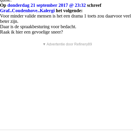
Op
donderdag 21 september 2017 @ 23:32
schreef
Graf..Coudenhove..Kalergi
het volgende:
Voor minder valide mensen is het een drama 1 toets zou daarvoor veel
beter zijn.
Daar is de spraakbesturing voor bedacht.
Raak ik hier een gevoelige sneer?
▼ Advertentie door Refinery89
donderdag 21 september 2017, 23:54 uur
#17