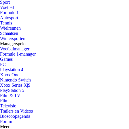
Sport
Voetbal
Formule 1
Autosport
Tennis
Wielrennen
Schaatsen
Wintersporten
Managerspelen
Voetbalmanager
Formule 1-manager
Games
PC
Playstation 4
Xbox One
Nintendo Switch
Xbox Series X|S
PlayStation 5
Film & TV
Film
Televisie
Trailers en Videos
Bioscoopagenda
Forum
Meer