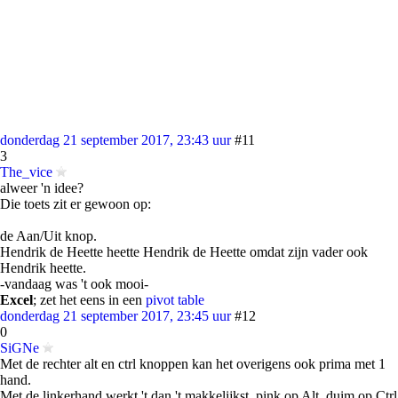
donderdag 21 september 2017, 23:43 uur
#11
3
The_vice
alweer 'n idee?
Die toets zit er gewoon op:
de Aan/Uit knop.
Hendrik de Heette heette Hendrik de Heette omdat zijn vader ook
Hendrik heette.
-vandaag was 't ook mooi-
Excel
; zet het eens in een
pivot table
donderdag 21 september 2017, 23:45 uur
#12
0
SiGNe
Met de rechter alt en ctrl knoppen kan het overigens ook prima met 1
hand.
Met de linkerhand werkt 't dan 't makkelijkst, pink op Alt, duim op Ctrl