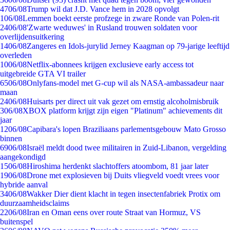
47
06/08
Trump wil dat J.D. Vance hem in 2028 opvolgt
1
06/08
Lemmen boekt eerste profzege in zware Ronde van Polen-rit
24
06/08
'Zwarte weduwes' in Rusland trouwen soldaten voor
overlijdensuitkering
14
06/08
Zangeres en Idols-jurylid Jerney Kaagman op 79-jarige leeftijd
overleden
10
06/08
Netflix-abonnees krijgen exclusieve early access tot
uitgebreide GTA VI trailer
65
06/08
Onlyfans-model met G-cup wil als NASA-ambassadeur naar
maan
24
06/08
Huisarts per direct uit vak gezet om ernstig alcoholmisbruik
3
06/08
XBOX platform krijgt zijn eigen "Platinum" achievements dit
jaar
12
06/08
Capibara's lopen Braziliaans parlementsgebouw Mato Grosso
binnen
69
06/08
Israël meldt dood twee militairen in Zuid-Libanon, vergelding
aangekondigd
15
06/08
Hiroshima herdenkt slachtoffers atoombom, 81 jaar later
19
06/08
Drone met explosieven bij Duits vliegveld voedt vrees voor
hybride aanval
34
06/08
Wakker Dier dient klacht in tegen insectenfabriek Protix om
duurzaamheidsclaims
22
06/08
Iran en Oman eens over route Straat van Hormuz, VS
buitenspel