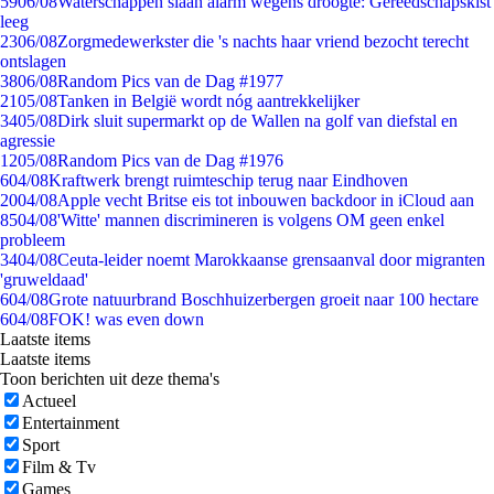
59
06/08
Waterschappen slaan alarm wegens droogte: Gereedschapskist
leeg
23
06/08
Zorgmedewerkster die 's nachts haar vriend bezocht terecht
ontslagen
38
06/08
Random Pics van de Dag #1977
21
05/08
Tanken in België wordt nóg aantrekkelijker
34
05/08
Dirk sluit supermarkt op de Wallen na golf van diefstal en
agressie
12
05/08
Random Pics van de Dag #1976
6
04/08
Kraftwerk brengt ruimteschip terug naar Eindhoven
20
04/08
Apple vecht Britse eis tot inbouwen backdoor in iCloud aan
85
04/08
'Witte' mannen discrimineren is volgens OM geen enkel
probleem
34
04/08
Ceuta-leider noemt Marokkaanse grensaanval door migranten
'gruweldaad'
6
04/08
Grote natuurbrand Boschhuizerbergen groeit naar 100 hectare
6
04/08
FOK! was even down
Laatste items
Laatste items
Toon berichten uit deze thema's
Actueel
Entertainment
Sport
Film & Tv
Games