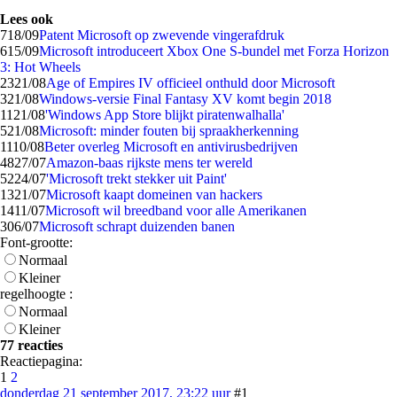
Lees ook
7
18/09
Patent Microsoft op zwevende vingerafdruk
6
15/09
Microsoft introduceert Xbox One S-bundel met Forza Horizon
3: Hot Wheels
23
21/08
Age of Empires IV officieel onthuld door Microsoft
3
21/08
Windows-versie Final Fantasy XV komt begin 2018
11
21/08
'Windows App Store blijkt piratenwalhalla'
5
21/08
Microsoft: minder fouten bij spraakherkenning
11
10/08
Beter overleg Microsoft en antivirusbedrijven
48
27/07
Amazon-baas rijkste mens ter wereld
52
24/07
'Microsoft trekt stekker uit Paint'
13
21/07
Microsoft kaapt domeinen van hackers
14
11/07
Microsoft wil breedband voor alle Amerikanen
3
06/07
Microsoft schrapt duizenden banen
Font-grootte:
Normaal
Kleiner
regelhoogte :
Normaal
Kleiner
77 reacties
Reactiepagina:
1
2
donderdag 21 september 2017, 23:22 uur
#1