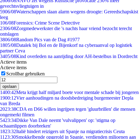
26
06/08
NAVO zet wegens Russische provocatie 250% meer
gevechtsvliegtuigen in
59
06/08
Waterschappen slaan alarm wegens droogte: Gereedschapskist
leeg
1
06/08
Forensics: Crime Scene Detective
23
06/08
Zorgmedewerkster die 's nachts haar vriend bezocht terecht
ontslagen
38
06/08
Random Pics van de Dag #1977
18
05/08
Datalek bij Bol en de Bijenkorf na cyberaanval op logistiek
partner Ceva
34
05/08
Kind overleden na aanrijding door AH-bestelbus in Dordrecht
Actieve items
Actieve items
Scrollbar gebruiken
opslaan
14
00:42
Meta krijgt half miljard boete voor mentale schade bij jongeren
19
00:12
Vier aanhoudingen na doodsbedreiging burgemeester Depla
van Breda
20
23:38
CDA en D66 willen ingrijpen tegen 'gluurbrillen' die mensen
ongemerkt filmen
54
23:34
Dikke Van Dale neemt 'vulvalippen' op: 'stigma op
schaamlippen doorbreken'
18
23:32
Italië hindert reizigers uit Spanje na migratiecrisis Ceuta
11
23:30
Smokkelbende opgerold in Spanje, verdienden miljoenen aan