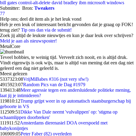
bill gates
control-alt-delete
david bradley
ibm
microsoft
windows
Submitter:
Bron:
Tweakers
77
Help ons; deel dit item als je het leuk vond
Heb je een leuk of interessant bericht gevonden dat je graag op FOK!
terug ziet?
Tip ons dan via de submit!
Zoek jij altijd de leukste nieuwtjes en kun je daar leuk over schrijven?
Meld je aan als nieuwsposter!
MetalCore
Teveel hobbies, te weinig tijd. Verveelt zich nooit, en is altijd druk.
Vindt eigenwijs is ook wijs, maar is altijd van mening dat een dag niet
geleerd een dag niet geleefd is.
Meest gelezen
53373
23:08
VrijMiBabes #316 (not very sfw!)
49159
23:07
Random Pics van de Dag #1979
1394
13:48
Meer agressie tegen een andersluidende politieke mening,
laat jij je intimideren?
1198
10:12
Trump grijpt weer in op automatisch staatsburgerschap bij
geboorte in VS
1125
09:51
Dikke Van Dale neemt 'vulvalippen' op: 'stigma op
schaamlippen doorbreken'
1119
11:52
Amsterdams dierenasiel DOA overspoeld met
babykonijntjes
1069
09:05
Peter Faber (82) overleden