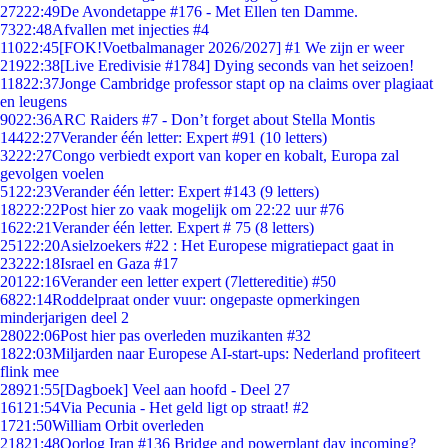
272
22:49
De Avondetappe #176 - Met Ellen ten Damme.
73
22:48
Afvallen met injecties #4
110
22:45
[FOK!Voetbalmanager 2026/2027] #1 We zijn er weer
219
22:38
[Live Eredivisie #1784] Dying seconds van het seizoen!
118
22:37
Jonge Cambridge professor stapt op na claims over plagiaat
en leugens
90
22:36
ARC Raiders #7 - Don’t forget about Stella Montis
144
22:27
Verander één letter: Expert #91 (10 letters)
32
22:27
Congo verbiedt export van koper en kobalt, Europa zal
gevolgen voelen
51
22:23
Verander één letter: Expert #143 (9 letters)
182
22:22
Post hier zo vaak mogelijk om 22:22 uur #76
16
22:21
Verander één letter. Expert # 75 (8 letters)
251
22:20
Asielzoekers #22 : Het Europese migratiepact gaat in
232
22:18
Israel en Gaza #17
201
22:16
Verander een letter expert (7lettereditie) #50
68
22:14
Roddelpraat onder vuur: ongepaste opmerkingen
minderjarigen deel 2
280
22:06
Post hier pas overleden muzikanten #32
18
22:03
Miljarden naar Europese AI-start-ups: Nederland profiteert
flink mee
289
21:55
[Dagboek] Veel aan hoofd - Deel 27
161
21:54
Via Pecunia - Het geld ligt op straat! #2
17
21:50
William Orbit overleden
218
21:48
Oorlog Iran #136 Bridge and powerplant day incoming?