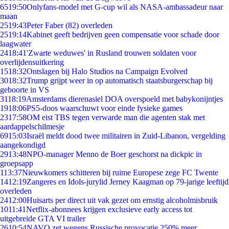
65
19:50
Onlyfans-model met G-cup wil als NASA-ambassadeur naar
maan
25
19:43
Peter Faber (82) overleden
25
19:14
Kabinet geeft bedrijven geen compensatie voor schade door
laagwater
24
18:41
'Zwarte weduwes' in Rusland trouwen soldaten voor
overlijdensuitkering
15
18:32
Ontslagen bij Halo Studios na Campaign Evolved
30
18:32
Trump grijpt weer in op automatisch staatsburgerschap bij
geboorte in VS
31
18:19
Amsterdams dierenasiel DOA overspoeld met babykonijntjes
19
18:06
PS5-doos waarschuwt voor einde fysieke games
23
17:58
OM eist TBS tegen verwarde man die agenten stak met
aardappelschilmesje
69
15:03
Israël meldt dood twee militairen in Zuid-Libanon, vergelding
aangekondigd
29
13:48
NPO-manager Menno de Boer geschorst na dickpic in
groepsapp
1
13:37
Nieuwkomers schitteren bij ruime Europese zege FC Twente
14
12:19
Zangeres en Idols-jurylid Jerney Kaagman op 79-jarige leeftijd
overleden
24
12:00
Huisarts per direct uit vak gezet om ernstig alcoholmisbruik
10
11:41
Netflix-abonnees krijgen exclusieve early access tot
uitgebreide GTA VI trailer
26
10:54
NAVO zet wegens Russische provocatie 250% meer