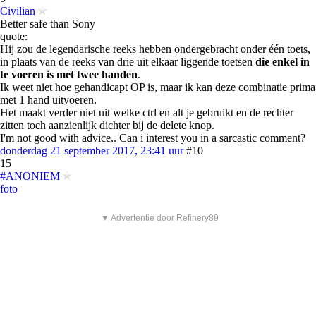
Civilian
Better safe than Sony
quote:
Hij zou de legendarische reeks hebben ondergebracht onder één toets,
in plaats van de reeks van drie uit elkaar liggende toetsen
die enkel in
te voeren is met twee handen
.
Ik weet niet hoe gehandicapt OP is, maar ik kan deze combinatie prima
met 1 hand uitvoeren.
Het maakt verder niet uit welke ctrl en alt je gebruikt en de rechter
zitten toch aanzienlijk dichter bij de delete knop.
I'm not good with advice.. Can i interest you in a sarcastic comment?
donderdag 21 september 2017, 23:41 uur
#10
15
#ANONIEM
foto
▼ Advertentie door Refinery89