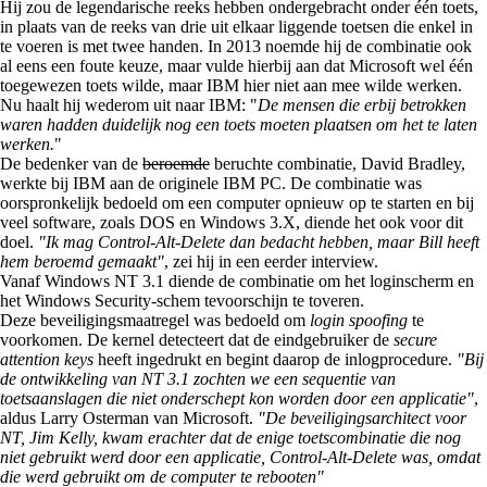
Hij zou de legendarische reeks hebben ondergebracht onder één toets,
in plaats van de reeks van drie uit elkaar liggende toetsen die enkel in
te voeren is met twee handen. In 2013 noemde hij de combinatie ook
al eens een foute keuze, maar vulde hierbij aan dat Microsoft wel één
toegewezen toets wilde, maar IBM hier niet aan mee wilde werken.
Nu haalt hij wederom uit naar IBM: "
De mensen die erbij betrokken
waren hadden duidelijk nog een toets moeten plaatsen om het te laten
werken.
"
De bedenker van de
beroemde
beruchte combinatie, David Bradley,
werkte bij IBM aan de originele IBM PC. De combinatie was
oorspronkelijk bedoeld om een computer opnieuw op te starten en bij
veel software, zoals DOS en Windows 3.X, diende het ook voor dit
doel.
"Ik mag Control-Alt-Delete dan bedacht hebben, maar Bill heeft
hem beroemd gemaakt"
, zei hij in een eerder interview.
Vanaf Windows NT 3.1 diende de combinatie om het loginscherm en
het Windows Security-schem tevoorschijn te toveren.
Deze beveiligingsmaatregel was bedoeld om
login spoofing
te
voorkomen. De kernel detecteert dat de eindgebruiker de
secure
attention keys
heeft ingedrukt en begint daarop de inlogprocedure.
"Bij
de ontwikkeling van NT 3.1 zochten we een sequentie van
toetsaanslagen die niet onderschept kon worden door een applicatie"
,
aldus Larry Osterman van Microsoft.
"De beveiligingsarchitect voor
NT, Jim Kelly, kwam erachter dat de enige toetscombinatie die nog
niet gebruikt werd door een applicatie, Control-Alt-Delete was, omdat
die werd gebruikt om de computer te rebooten"