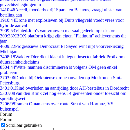
gevechtsvliegtuigen in
14
10:46
Accell, moederbedrijf Sparta en Batavus, vraagt uitstel van
betaling aan
19
10:44
Drone met explosieven bij Duits vliegveld voedt vrees voor
hybride aanval
39
09:53
Vinted-foto's van vrouwen massaal gedeeld op seksfora
3
09:33
XBOX platform krijgt zijn eigen "Platinum" achievements dit
jaar
46
09:22
Progressieve Democraat El-Sayed wint nipt voorverkiezing
Michigan
34
08:18
Wakker Dier dient klacht in tegen insectenfabriek Protix om
duurzaamheidsclaims
85
04:44
'Witte' mannen discrimineren is volgens OM geen enkel
probleem
27
03:06
Doden bij Oekraïense droneaanvallen op Moskou en Sint-
Petersburg
34
01:01
Kind overleden na aanrijding door AH-bestelbus in Dordrecht
53
07/08
Van den Brink zet nog eens 14 gemeenten onder toezicht om
spreidingswet
22
06/08
Iran en Oman eens over route Straat van Hormuz, VS
buitenspel
Forum
Forum
Scrollbar gebruiken