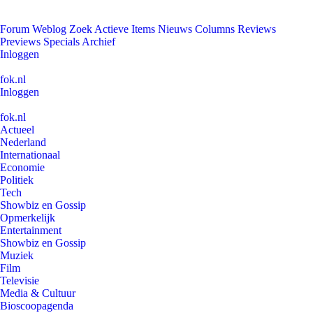
Forum
Weblog
Zoek
Actieve Items
Nieuws
Columns
Reviews
Previews
Specials
Archief
Inloggen
fok.nl
Inloggen
fok.nl
Actueel
Nederland
Internationaal
Economie
Politiek
Tech
Showbiz en Gossip
Opmerkelijk
Entertainment
Showbiz en Gossip
Muziek
Film
Televisie
Media & Cultuur
Bioscoopagenda