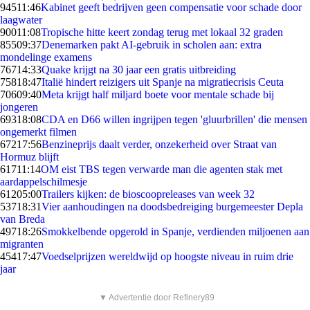
945
11:46
Kabinet geeft bedrijven geen compensatie voor schade door
laagwater
900
11:08
Tropische hitte keert zondag terug met lokaal 32 graden
855
09:37
Denemarken pakt AI-gebruik in scholen aan: extra
mondelinge examens
767
14:33
Quake krijgt na 30 jaar een gratis uitbreiding
758
18:47
Italië hindert reizigers uit Spanje na migratiecrisis Ceuta
706
09:40
Meta krijgt half miljard boete voor mentale schade bij
jongeren
693
18:08
CDA en D66 willen ingrijpen tegen 'gluurbrillen' die mensen
ongemerkt filmen
672
17:56
Benzineprijs daalt verder, onzekerheid over Straat van
Hormuz blijft
617
11:14
OM eist TBS tegen verwarde man die agenten stak met
aardappelschilmesje
612
05:00
Trailers kijken: de bioscoopreleases van week 32
537
18:31
Vier aanhoudingen na doodsbedreiging burgemeester Depla
van Breda
497
18:26
Smokkelbende opgerold in Spanje, verdienden miljoenen aan
migranten
454
17:47
Voedselprijzen wereldwijd op hoogste niveau in ruim drie
jaar
▼ Advertentie door Refinery89