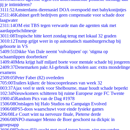
jij je intimideren?
31
11:52
Amsterdams dierenasiel DOA overspoeld met babykonijntjes
25
11:46
Kabinet geeft bedrijven geen compensatie voor schade door
laagwater
23
11:14
OM eist TBS tegen verwarde man die agenten stak met
aardappelschilmesje
30
11:08
Tropische hitte keert zondag terug met lokaal 32 graden
30
10:12
Trump grijpt weer in op automatisch staatsburgerschap bij
geboorte in VS
54
09:51
Dikke Van Dale neemt 'vulvalippen' op: 'stigma op
schaamlippen doorbreken'
14
09:40
Meta krijgt half miljard boete voor mentale schade bij jongeren
24
09:37
Denemarken pakt AI-gebruik in scholen aan: extra mondelinge
examens
25
09:05
Peter Faber (82) overleden
7
05:00
Trailers kijken: de bioscoopreleases van week 32
0
03:37
Ajax veel te sterk voor Shelbourne, maar houdt schade beperkt
1
02:34
Nieuwkomers schitteren bij ruime Europese zege FC Twente
19
00:45
Random Pics van de Dag #1978
15
06/08
Ontslagen bij Halo Studios na Campaign Evolved
19
06/08
PS5-doos waarschuwt voor einde fysieke games
2
06/08
Le Court wint na nerveuze finale, Pieterse derde
29
06/08
NPO-manager Menno de Boer geschorst na dickpic in
groepsapp
36
06/08
Duitser (93) crasht met quad tegen boom, vier gewonden