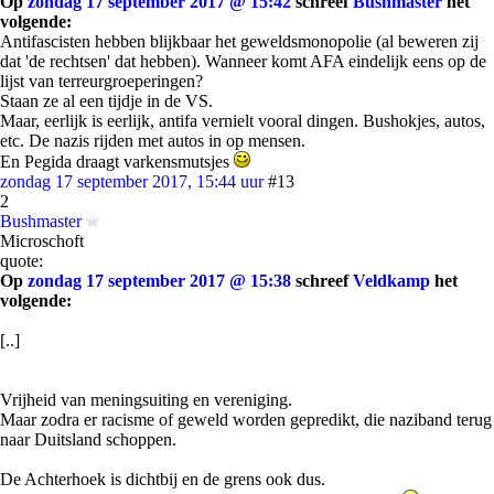
Op
zondag 17 september 2017 @ 15:42
schreef
Bushmaster
het
volgende:
Antifascisten hebben blijkbaar het geweldsmonopolie (al beweren zij
dat 'de rechtsen' dat hebben). Wanneer komt AFA eindelijk eens op de
lijst van terreurgroeperingen?
Staan ze al een tijdje in de VS.
Maar, eerlijk is eerlijk, antifa vernielt vooral dingen. Bushokjes, autos,
etc. De nazis rijden met autos in op mensen.
En Pegida draagt varkensmutsjes
zondag 17 september 2017, 15:44 uur
#13
2
Bushmaster
Microschoft
quote:
Op
zondag 17 september 2017 @ 15:38
schreef
Veldkamp
het
volgende:
[..]
Vrijheid van meningsuiting en vereniging.
Maar zodra er racisme of geweld worden gepredikt, die naziband terug
naar Duitsland schoppen.
De Achterhoek is dichtbij en de grens ook dus.