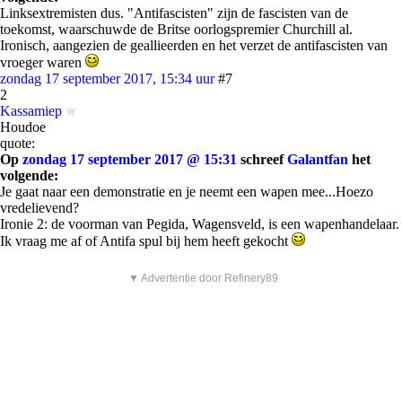
Linksextremisten dus. "Antifascisten" zijn de fascisten van de
toekomst, waarschuwde de Britse oorlogspremier Churchill al.
Ironisch, aangezien de geallieerden en het verzet de antifascisten van
vroeger waren
zondag 17 september 2017, 15:34 uur
#7
2
Kassamiep
Houdoe
quote:
Op
zondag 17 september 2017 @ 15:31
schreef
Galantfan
het
volgende:
Je gaat naar een demonstratie en je neemt een wapen mee...Hoezo
vredelievend?
Ironie 2: de voorman van Pegida, Wagensveld, is een wapenhandelaar.
Ik vraag me af of Antifa spul bij hem heeft gekocht
▼ Advertentie door Refinery89