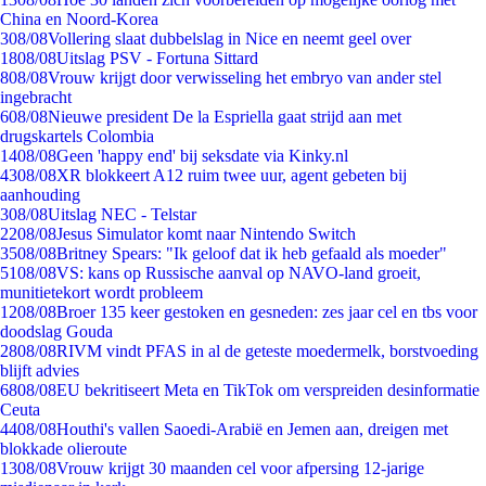
China en Noord-Korea
3
08/08
Vollering slaat dubbelslag in Nice en neemt geel over
18
08/08
Uitslag PSV - Fortuna Sittard
8
08/08
Vrouw krijgt door verwisseling het embryo van ander stel
ingebracht
6
08/08
Nieuwe president De la Espriella gaat strijd aan met
drugskartels Colombia
14
08/08
Geen 'happy end' bij seksdate via Kinky.nl
43
08/08
XR blokkeert A12 ruim twee uur, agent gebeten bij
aanhouding
3
08/08
Uitslag NEC - Telstar
22
08/08
Jesus Simulator komt naar Nintendo Switch
35
08/08
Britney Spears: "Ik geloof dat ik heb gefaald als moeder"
51
08/08
VS: kans op Russische aanval op NAVO-land groeit,
munitietekort wordt probleem
12
08/08
Broer 135 keer gestoken en gesneden: zes jaar cel en tbs voor
doodslag Gouda
28
08/08
RIVM vindt PFAS in al de geteste moedermelk, borstvoeding
blijft advies
68
08/08
EU bekritiseert Meta en TikTok om verspreiden desinformatie
Ceuta
44
08/08
Houthi's vallen Saoedi-Arabië en Jemen aan, dreigen met
blokkade olieroute
13
08/08
Vrouw krijgt 30 maanden cel voor afpersing 12-jarige