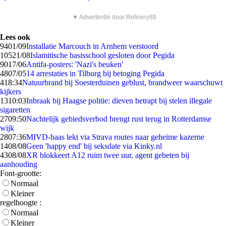
▼ Advertentie door Refinery89
Lees ook
94
01/09
Installatie Marcouch in Arnhem verstoord
105
21/08
Islamitische basisschool gesloten door Pegida
90
17/06
Antifa-posters: 'Nazi's beuken'
48
07/05
14 arrestaties in Tilburg bij betoging Pegida
4
18:34
Natuurbrand bij Soesterduinen geblust, brandweer waarschuwt
kijkers
13
10:03
Inbraak bij Haagse politie: dieven betrapt bij stelen illegale
sigaretten
27
09:50
Nachtelijk gebiedsverbod brengt rust terug in Rotterdamse
wijk
28
07:36
MIVD-baas lekt via Strava routes naar geheime kazerne
14
08/08
Geen 'happy end' bij seksdate via Kinky.nl
43
08/08
XR blokkeert A12 ruim twee uur, agent gebeten bij
aanhouding
Font-grootte:
Normaal
Kleiner
regelhoogte :
Normaal
Kleiner