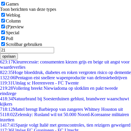
Games
Toon berichten van deze types
Weblog
Column
(P)review
Special
Poll
Scrollbar gebruiken
opslaan
6
23:17
Kleurrecessie: consumenten kiezen grijs en beige uit angst voor
waardeverlies
8
22:35
Hoge bloeddruk, diabetes en roken vergroten risico op dementie
13
22:06
Pentagon eist snellere wapenproductie van defensiebedrijven
1
19:31
Uitslag sc Heerenveen - FC Twente
2
19:28
Vollering breekt Niewiadoma op slotklim en pakt tweede
eindzege
4
18:34
Natuurbrand bij Soesterduinen geblust, brandweer waarschuwt
kijkers
7
18:12
Mattel brengt Barbiepop van zangeres Whitney Houston uit
51
18:02
Zelensky: Rusland wil tot 50.000 Noord-Koreaanse militairen
inzetten
14
17:41
Spanje volgt Italië met grenscontroles, tien reizigers geweigerd
1
17:36
Uitslag FC Groningen - FC Utrecht