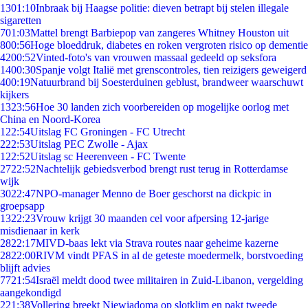
13
01:10
Inbraak bij Haagse politie: dieven betrapt bij stelen illegale
sigaretten
7
01:03
Mattel brengt Barbiepop van zangeres Whitney Houston uit
8
00:56
Hoge bloeddruk, diabetes en roken vergroten risico op dementie
42
00:52
Vinted-foto's van vrouwen massaal gedeeld op seksfora
14
00:30
Spanje volgt Italië met grenscontroles, tien reizigers geweigerd
4
00:19
Natuurbrand bij Soesterduinen geblust, brandweer waarschuwt
kijkers
13
23:56
Hoe 30 landen zich voorbereiden op mogelijke oorlog met
China en Noord-Korea
1
22:54
Uitslag FC Groningen - FC Utrecht
2
22:53
Uitslag PEC Zwolle - Ajax
1
22:52
Uitslag sc Heerenveen - FC Twente
27
22:52
Nachtelijk gebiedsverbod brengt rust terug in Rotterdamse
wijk
30
22:47
NPO-manager Menno de Boer geschorst na dickpic in
groepsapp
13
22:23
Vrouw krijgt 30 maanden cel voor afpersing 12-jarige
misdienaar in kerk
28
22:17
MIVD-baas lekt via Strava routes naar geheime kazerne
28
22:00
RIVM vindt PFAS in al de geteste moedermelk, borstvoeding
blijft advies
77
21:54
Israël meldt dood twee militairen in Zuid-Libanon, vergelding
aangekondigd
2
21:38
Vollering breekt Niewiadoma op slotklim en pakt tweede