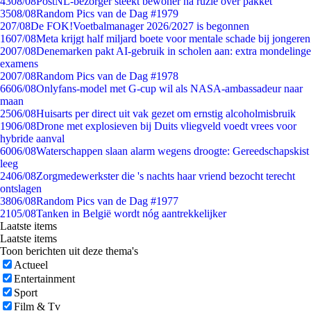
43
08/08
PostNL-bezorger steekt bewoner na ruzie over pakket
35
08/08
Random Pics van de Dag #1979
2
07/08
De FOK!Voetbalmanager 2026/2027 is begonnen
16
07/08
Meta krijgt half miljard boete voor mentale schade bij jongeren
20
07/08
Denemarken pakt AI-gebruik in scholen aan: extra mondelinge
examens
20
07/08
Random Pics van de Dag #1978
66
06/08
Onlyfans-model met G-cup wil als NASA-ambassadeur naar
maan
25
06/08
Huisarts per direct uit vak gezet om ernstig alcoholmisbruik
19
06/08
Drone met explosieven bij Duits vliegveld voedt vrees voor
hybride aanval
60
06/08
Waterschappen slaan alarm wegens droogte: Gereedschapskist
leeg
24
06/08
Zorgmedewerkster die 's nachts haar vriend bezocht terecht
ontslagen
38
06/08
Random Pics van de Dag #1977
21
05/08
Tanken in België wordt nóg aantrekkelijker
Laatste items
Laatste items
Toon berichten uit deze thema's
Actueel
Entertainment
Sport
Film & Tv