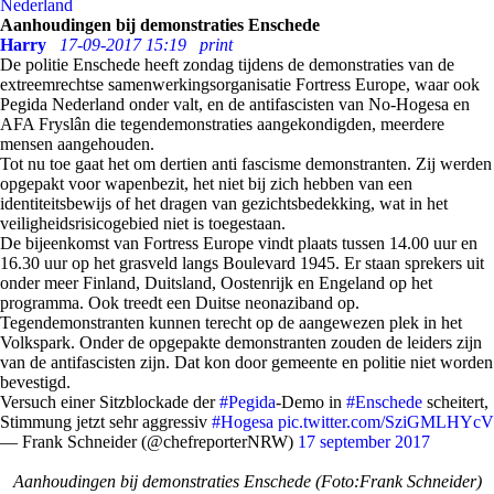
Nederland
Aanhoudingen bij demonstraties Enschede
Harry
17-09-2017 15:19
print
De politie Enschede heeft zondag tijdens de demonstraties van de
extreemrechtse samenwerkingsorganisatie Fortress Europe, waar ook
Pegida Nederland onder valt, en de antifascisten van No-Hogesa en
AFA Fryslân die tegendemonstraties aangekondigden, meerdere
mensen aangehouden.
Tot nu toe gaat het om dertien anti fascisme demonstranten. Zij werden
opgepakt voor wapenbezit, het niet bij zich hebben van een
identiteitsbewijs of het dragen van gezichtsbedekking, wat in het
veiligheidsrisicogebied niet is toegestaan.
De bijeenkomst van Fortress Europe vindt plaats tussen 14.00 uur en
16.30 uur op het grasveld langs Boulevard 1945. Er staan sprekers uit
onder meer Finland, Duitsland, Oostenrijk en Engeland op het
programma. Ook treedt een Duitse neonaziband op.
Tegendemonstranten kunnen terecht op de aangewezen plek in het
Volkspark. Onder de opgepakte demonstranten zouden de leiders zijn
van de antifascisten zijn. Dat kon door gemeente en politie niet worden
bevestigd.
Versuch einer Sitzblockade der
#Pegida
-Demo in
#Enschede
scheitert,
Stimmung jetzt sehr aggressiv
#Hogesa
pic.twitter.com/SziGMLHYcV
— Frank Schneider (@chefreporterNRW)
17 september 2017
Aanhoudingen bij demonstraties Enschede (Foto:Frank Schneider)