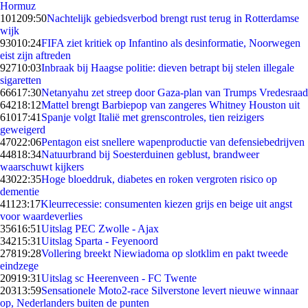
Hormuz
1012
09:50
Nachtelijk gebiedsverbod brengt rust terug in Rotterdamse
wijk
930
10:24
FIFA ziet kritiek op Infantino als desinformatie, Noorwegen
eist zijn aftreden
927
10:03
Inbraak bij Haagse politie: dieven betrapt bij stelen illegale
sigaretten
666
17:30
Netanyahu zet streep door Gaza-plan van Trumps Vredesraad
642
18:12
Mattel brengt Barbiepop van zangeres Whitney Houston uit
610
17:41
Spanje volgt Italië met grenscontroles, tien reizigers
geweigerd
470
22:06
Pentagon eist snellere wapenproductie van defensiebedrijven
448
18:34
Natuurbrand bij Soesterduinen geblust, brandweer
waarschuwt kijkers
430
22:35
Hoge bloeddruk, diabetes en roken vergroten risico op
dementie
411
23:17
Kleurrecessie: consumenten kiezen grijs en beige uit angst
voor waardeverlies
356
16:51
Uitslag PEC Zwolle - Ajax
342
15:31
Uitslag Sparta - Feyenoord
278
19:28
Vollering breekt Niewiadoma op slotklim en pakt tweede
eindzege
209
19:31
Uitslag sc Heerenveen - FC Twente
203
13:59
Sensationele Moto2-race Silverstone levert nieuwe winnaar
op, Nederlanders buiten de punten