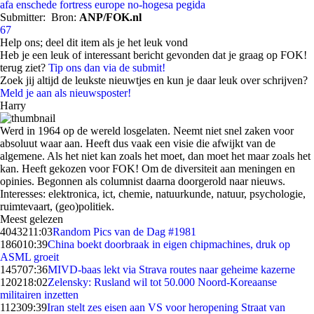
afa
enschede
fortress europe
no-hogesa
pegida
Submitter:
Bron:
ANP/FOK.nl
67
Help ons; deel dit item als je het leuk vond
Heb je een leuk of interessant bericht gevonden dat je graag op FOK!
terug ziet?
Tip ons dan via de submit!
Zoek jij altijd de leukste nieuwtjes en kun je daar leuk over schrijven?
Meld je aan als nieuwsposter!
Harry
Werd in 1964 op de wereld losgelaten. Neemt niet snel zaken voor
absoluut waar aan. Heeft dus vaak een visie die afwijkt van de
algemene. Als het niet kan zoals het moet, dan moet het maar zoals het
kan. Heeft gekozen voor FOK! Om de diversiteit aan meningen en
opinies. Begonnen als columnist daarna doorgerold naar nieuws.
Interesses: elektronica, ict, chemie, natuurkunde, natuur, psychologie,
ruimtevaart, (geo)politiek.
Meest gelezen
40432
11:03
Random Pics van de Dag #1981
1860
10:39
China boekt doorbraak in eigen chipmachines, druk op
ASML groeit
1457
07:36
MIVD-baas lekt via Strava routes naar geheime kazerne
1202
18:02
Zelensky: Rusland wil tot 50.000 Noord-Koreaanse
militairen inzetten
1123
09:39
Iran stelt zes eisen aan VS voor heropening Straat van