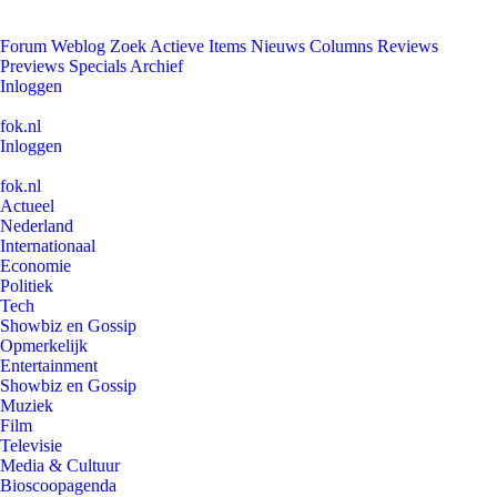
Forum
Weblog
Zoek
Actieve Items
Nieuws
Columns
Reviews
Previews
Specials
Archief
Inloggen
fok.nl
Inloggen
fok.nl
Actueel
Nederland
Internationaal
Economie
Politiek
Tech
Showbiz en Gossip
Opmerkelijk
Entertainment
Showbiz en Gossip
Muziek
Film
Televisie
Media & Cultuur
Bioscoopagenda