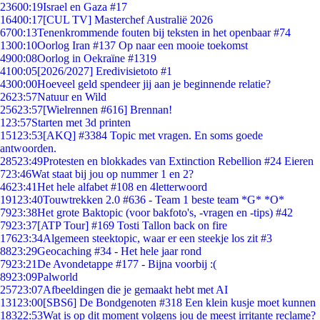
236
00:19
Israel en Gaza #17
164
00:17
[CUL TV] Masterchef Australië 2026
67
00:13
Tenenkrommende fouten bij teksten in het openbaar #74
13
00:10
Oorlog Iran #137 Op naar een mooie toekomst
49
00:08
Oorlog in Oekraïne #1319
41
00:05
[2026/2027] Eredivisietoto #1
43
00:00
Hoeveel geld spendeer jij aan je beginnende relatie?
26
23:57
Natuur en Wild
256
23:57
[Wielrennen #616] Brennan!
1
23:57
Starten met 3d printen
151
23:53
[AKQ] #3384 Topic met vragen. En soms goede
antwoorden.
285
23:49
Protesten en blokkades van Extinction Rebellion #24 Eieren
7
23:46
Wat staat bij jou op nummer 1 en 2?
46
23:41
Het hele alfabet #108 en 4letterwoord
191
23:40
Touwtrekken 2.0 #636 - Team 1 beste team *G* *O*
79
23:38
Het grote Baktopic (voor bakfoto's, -vragen en -tips) #42
79
23:37
[ATP Tour] #169 Tosti Tallon back on fire
176
23:34
Algemeen steektopic, waar er een steekje los zit #3
88
23:29
Geocaching #34 - Het hele jaar rond
79
23:21
De Avondetappe #177 - Bijna voorbij :(
89
23:09
Palworld
257
23:07
Afbeeldingen die je gemaakt hebt met AI
131
23:00
[SBS6] De Bondgenoten #318 Een klein kusje moet kunnen
183
22:53
Wat is op dit moment volgens jou de meest irritante reclame?