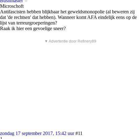
Bushmaster
Microschoft
Antifascisten hebben blijkbaar het geweldsmonopolie (al beweren zij
dat 'de rechtsen' dat hebben). Wanneer komt AFA eindelijk eens op de
lijst van terreurgroeperingen?
Raak ik hier een gevoelige sneer?
▼ Advertentie door Refinery89
zondag 17 september 2017, 15:42 uur
#11
1