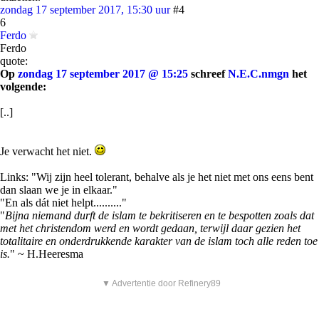
zondag 17 september 2017, 15:30 uur
#4
6
Ferdo
Ferdo
quote:
Op
zondag 17 september 2017 @ 15:25
schreef
N.E.C.nmgn
het
volgende:
[..]
Je verwacht het niet.
Links: "Wij zijn heel tolerant, behalve als je het niet met ons eens bent
dan slaan we je in elkaar."
"En als dát niet helpt.........."
"
Bijna niemand durft de islam te bekritiseren en te bespotten zoals dat
met het christendom werd en wordt gedaan, terwijl daar gezien het
totalitaire en onderdrukkende karakter van de islam toch alle reden toe
is.
" ~ H.Heeresma
▼ Advertentie door Refinery89