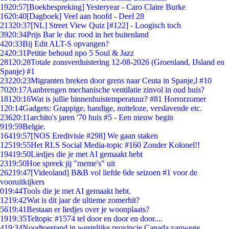
19
20:57
[Boekbespreking] Yesteryear - Caro Claire Burke
16
20:40
[Dagboek] Veel aan hoofd - Deel 28
213
20:37
[NL] Street View Quiz [#122] - Loogisch toch
39
20:34
Prijs Bar le duc rood in het buitenland
4
20:33
Bij Edit ALT-S opvangen?
24
20:31
Petitie behoud npo 5 Soul & Jazz
281
20:28
Totale zonsverduistering 12-08-2026 (Groenland, IJsland en
Spanje) #1
232
20:23
Migranten breken door grens naar Ceuta in Spanje,l #10
70
20:17
Aanbrengen mechanische ventilatie zinvol in oud huis?
181
20:16
Wat is jullie binnenhuistemperatuur? #81 Horrorzomer
1
20:14
Gadgets: Grappige, handige, nutteloze, verslavende etc.
236
20:11
archito's jaren '70 huis #5 - Een nieuw begin
9
19:59
Belgie.
164
19:57
[NOS Eredivisie #298] We gaan staken
125
19:55
Het RLS Social Media-topic #160 Zonder Kolonel!!
194
19:50
Liedjes die je met AI gemaakt hebt
23
19:50
Hoe spreek jij "meme's" uit
262
19:47
[Videoland] B&B vol liefde 6de seizoen #1 voor de
vooruitkijkers
0
19:44
Tools die je met AI gemaakt hebt.
12
19:42
Wat is dit jaar de ultieme zomerhit?
56
19:41
Bestaan er liedjes over je woonplaats?
19
19:35
Teltopic #1574 tel door en door en door....
4
19:34
Noodtoestand in westelijke provincie Canada vanwege