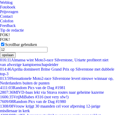
Weblog
Fotoboek
Prijsvragen
Contact
Colofon
Feedback
Tip de redactie
FOK!
FOK!
Scrollbar gebruiken
opslaan
0
16:11
Almansa wint Moto3-race Silverstone, Uriarte profiteert niet
van afwezige kampioenschapsleider
0
14:46
Aprilia domineert Britse Grand Prix op Silverstone met dubbele
top-3
0
13:59
Sensationele Moto2-race Silverstone levert nieuwe winnaar op,
Nederlanders buiten de punten
41
11:03
Random Pics van de Dag #1981
28
07:36
MIVD-baas lekt via Strava routes naar geheime kazerne
16
06:35
VrijMiBabes #316 (not very sfw!)
76
09/08
Random Pics van de Dag #1980
13
08/08
Vrouw krijgt 30 maanden cel voor afpersing 12-jarige
misdienaar in kerk