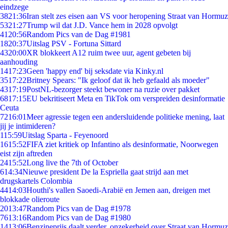
eindzege
38
21:36
Iran stelt zes eisen aan VS voor heropening Straat van Hormuz
53
21:27
Trump wil dat J.D. Vance hem in 2028 opvolgt
41
20:56
Random Pics van de Dag #1981
18
20:37
Uitslag PSV - Fortuna Sittard
43
20:00
XR blokkeert A12 ruim twee uur, agent gebeten bij
aanhouding
14
17:23
Geen 'happy end' bij seksdate via Kinky.nl
35
17:22
Britney Spears: "Ik geloof dat ik heb gefaald als moeder"
43
17:19
PostNL-bezorger steekt bewoner na ruzie over pakket
68
17:15
EU bekritiseert Meta en TikTok om verspreiden desinformatie
Ceuta
72
16:01
Meer agressie tegen een andersluidende politieke mening, laat
jij je intimideren?
1
15:59
Uitslag Sparta - Feyenoord
16
15:52
FIFA ziet kritiek op Infantino als desinformatie, Noorwegen
eist zijn aftreden
24
15:52
Long live the 7th of October
6
14:34
Nieuwe president De la Espriella gaat strijd aan met
drugskartels Colombia
44
14:03
Houthi's vallen Saoedi-Arabië en Jemen aan, dreigen met
blokkade olieroute
20
13:47
Random Pics van de Dag #1978
76
13:16
Random Pics van de Dag #1980
14
13:06
Benzineprijs daalt verder, onzekerheid over Straat van Hormuz