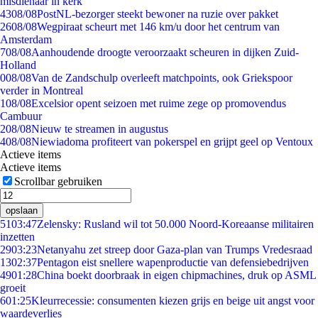
misdienaar in kerk
43
08/08
PostNL-bezorger steekt bewoner na ruzie over pakket
26
08/08
Wegpiraat scheurt met 146 km/u door het centrum van
Amsterdam
7
08/08
Aanhoudende droogte veroorzaakt scheuren in dijken Zuid-
Holland
0
08/08
Van de Zandschulp overleeft matchpoints, ook Griekspoor
verder in Montreal
1
08/08
Excelsior opent seizoen met ruime zege op promovendus
Cambuur
2
08/08
Nieuw te streamen in augustus
4
08/08
Niewiadoma profiteert van pokerspel en grijpt geel op Ventoux
Actieve items
Actieve items
Scrollbar gebruiken
opslaan
51
03:47
Zelensky: Rusland wil tot 50.000 Noord-Koreaanse militairen
inzetten
29
03:23
Netanyahu zet streep door Gaza-plan van Trumps Vredesraad
13
02:37
Pentagon eist snellere wapenproductie van defensiebedrijven
49
01:28
China boekt doorbraak in eigen chipmachines, druk op ASML
groeit
6
01:25
Kleurrecessie: consumenten kiezen grijs en beige uit angst voor
waardeverlies