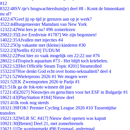
#12
83
22:48
SV-tje's brugwachtershuis(je) deel #8 - Komt de binnenkant
nu af?
43
22:47
Geef jij op tijd je grenzen aan op je werk?
35
22:44
Burgemeester Mamdani van New York
123
22:42
Wat lees je nu? #96 zomerlezen
298
22:35
[Live Eredivisie #1787] We zijn begonnen!
140
22:35
Afvallen met injecties #4
33
22:25
Op vakantie met (kleine) kinderen #30
53
22:23
[Netflix #210] TUDUM
186
22:22
Post hier zo vaak mogelijk om 22:22 uur #76
280
22:14
Tropisch aquarium #73 - Het blijft toch kriebelen.
126
22:12
[Het Officiële Steam Topic #201] Steamrolled
153
22:07
Hoe denkt God echt over homo-seksualiteit? deel 4
275
21:52
Wielerprono 2026 #1 We mogen weer
10
21:52
EK Zwemsporten 2026 te Parijs #1
8
21:51
Ik ga de fok-toto winnen dit jaar
172
21:45
[2027] Nieuwtjes en geruchten voor het ESF in Bulgarije #1
186
21:43
[PlayStation #184] Nieuw deel
19
21:41
Ik rook nog steeds
183
21:39
FOK! Premier Cycling League 2026 #10 Tussentijdse
transfers
192
21:32
[WLR SC #417] Nieuw deel openen was kaputt
109
21:30
[Breien] Deel 21, met zomerbreisels
156
21:11
De woningmarkt #96 Eenmaal, andermaal