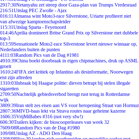
29
17:30
Netanyahu zet streep door Gaza-plan van Trumps Vredesraad
2
16:51
Uitslag PEC Zwolle - Ajax
0
16:11
Almansa wint Moto3-race Silverstone, Uriarte profiteert niet
van afwezige kampioenschapsleider
1
15:31
Uitslag Sparta - Feyenoord
0
14:46
Aprilia domineert Britse Grand Prix op Silverstone met dubbele
top-3
0
13:59
Sensationele Moto2-race Silverstone levert nieuwe winnaar op,
Nederlanders buiten de punten
41
11:03
Random Pics van de Dag #1981
49
10:39
China boekt doorbraak in eigen chipmachines, druk op ASML
groeit
16
10:24
FIFA ziet kritiek op Infantino als desinformatie, Noorwegen
eist zijn aftreden
13
10:03
Inbraak bij Haagse politie: dieven betrapt bij stelen illegale
sigaretten
27
09:50
Nachtelijk gebiedsverbod brengt rust terug in Rotterdamse
wijk
38
09:39
Iran stelt zes eisen aan VS voor heropening Straat van Hormuz
28
07:36
MIVD-baas lekt via Strava routes naar geheime kazerne
16
06:35
VrijMiBabes #316 (not very sfw!)
6
06:30
Trailers kijken: de bioscoopreleases van week 32
76
09/08
Random Pics van de Dag #1980
1
09/08
Uitslag AZ - ADO Den Haag
13
08/08
Hoe 30 landen zich voorbereiden op mogelijke oorlog met