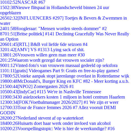
101
02:52
NASCAR #67
15
02:38
Nieuwe flitspaal in Hollandscheveld binnen 24 uur
opgeblazen
265
02:32
[INFLUENCERS #297] Toetjes & Bevers & Zwemmen in
water
24
01:58
Hoogleraar: "Mensen worden steeds dommer" #2
87
01:51
[Britse politiek] #141 Declining Gracefully Was Never Really
an Option
206
01:45
[RTL] B&B vol liefde 6de seizoen #4
32
01:42
[AMV] VS #1313 Lying sack of shit.
138
01:26
Vrouwen willen geen man meer #30
2
01:25
Waarom wordt gezegd dat vrouwen socialer zijn?
90
01:12
Vinted-foto's van vrouwen massaal gedeeld op seksfora
11
01:11
[gratis] Videogames Part 9: Gratis en free-to-play games!
178
00:52
Unieke aanpak stopt jarenlange overlast in Rotterdamse wijk
198
00:48
McDonald's, Burger King en KFC #82 - Meer korting a.u.b.
215
00:44
[NPO2] Zomergasten 2026 #1
105
00:43
[IndyCar] #115 We're in Nashville Tennessee
119
00:34
30 asielzoekers kosten 1 miljoen in hotel centrum Haarlem
123
00:34
[FOK!Voetbalmanager 2026/2027] #1 We zijn er weer
127
00:33
Tour de France femmes 2026 #7 Allez vooruit DEMI
GODIN
282
00:27
Nederland stevent af op watertekort
184
00:26
Huisarts doet haar werk onder invloed van alcohol
102
00:23
Voorspellingstopic: Wie is hier de weerkundige? #16