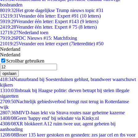
bosbranden
80
19:32
Het grote dagelijkse Trump nieuws topic #31
152
19:31
Verander één letter: Expert #91 (10 letters)
59
19:29
Verander één letter: Expert #143 (9 letters)
24
19:28
Verander één letter. Expert # 75 (8 letters)
127
19:27
Nederland toen
79
19:26
PDC Nieuws #15: Matchfixing
210
19:25
Verander een letter expert (7lettereditie) #50
Nederland
Nederland
Scrollbar gebruiken
opslaan
4
18:34
Natuurbrand bij Soesterduinen geblust, brandweer waarschuwt
kijkers
13
10:03
Inbraak bij Haagse politie: dieven betrapt bij stelen illegale
sigaretten
27
09:50
Nachtelijk gebiedsverbod brengt rust terug in Rotterdamse
wijk
28
07:36
MIVD-baas lekt via Strava routes naar geheime kazerne
14
08/08
Geen 'happy end' bij seksdate via Kinky.nl
43
08/08
XR blokkeert A12 ruim twee uur, agent gebeten bij
aanhouding
12
08/08
Broer 135 keer gestoken en gesneden: zes jaar cel en tbs voor