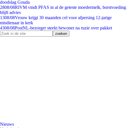
doodslag Gouda
28
08/08
RIVM vindt PFAS in al de geteste moedermelk, borstvoeding
blijft advies
13
08/08
Vrouw krijgt 30 maanden cel voor afpersing 12-jarige
misdienaar in kerk
43
08/08
PostNL-bezorger steekt bewoner na ruzie over pakket
Nieuws