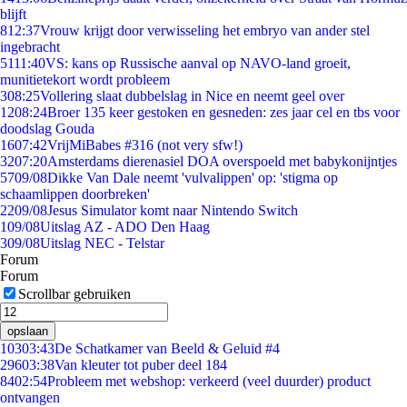
blijft
8
12:37
Vrouw krijgt door verwisseling het embryo van ander stel
ingebracht
51
11:40
VS: kans op Russische aanval op NAVO-land groeit,
munitietekort wordt probleem
3
08:25
Vollering slaat dubbelslag in Nice en neemt geel over
12
08:24
Broer 135 keer gestoken en gesneden: zes jaar cel en tbs voor
doodslag Gouda
16
07:42
VrijMiBabes #316 (not very sfw!)
32
07:20
Amsterdams dierenasiel DOA overspoeld met babykonijntjes
57
09/08
Dikke Van Dale neemt 'vulvalippen' op: 'stigma op
schaamlippen doorbreken'
22
09/08
Jesus Simulator komt naar Nintendo Switch
1
09/08
Uitslag AZ - ADO Den Haag
3
09/08
Uitslag NEC - Telstar
Forum
Forum
Scrollbar gebruiken
opslaan
103
03:43
De Schatkamer van Beeld & Geluid #4
296
03:38
Van kleuter tot puber deel 184
84
02:54
Probleem met webshop: verkeerd (veel duurder) product
ontvangen