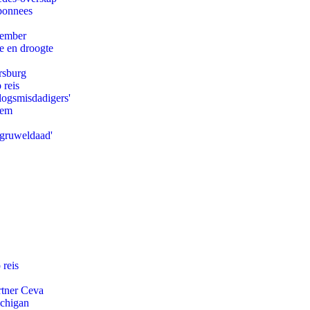
abonnees
tember
e en droogte
rsburg
 reis
logsmisdadigers'
eem
'gruweldaad'
 reis
rtner Ceva
ichigan