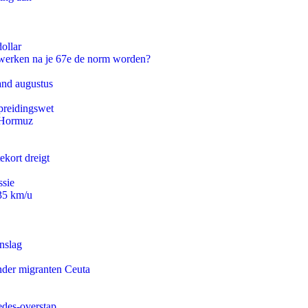
ollar
 werken na je 67e de norm worden?
and augustus
preidingswet
n Hormuz
ekort dreigt
ssie
235 km/u
nslag
onder migranten Ceuta
edes-overstap