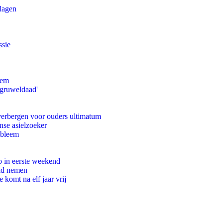
slagen
ssie
eem
'gruweldaad'
 verbergen voor ouders ultimatum
nse asielzoeker
obleem
o in eerste weekend
eid nemen
komt na elf jaar vrij