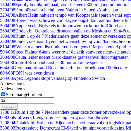
18
04/08
Spotify bereikt mijlpaal, voor het eerst 300 miljoen premium-
27
04/08
Houthi's vallen luchthaven Najran in Saoedi-Arabië aan
32
04/08
Albert Heijn halveert tempo van Koopzegels sparen vanaf sep
55
04/08
Boeren waarschuwen voor lagere oogst door aanhoudende hitt
20
04/08
Apple vecht Britse eis tot inbouwen backdoor in iCloud aan
26
04/08
Doden bij Oekraïense droneaanvallen op Moskou en Sint-Pete
16
04/08
Ruim 1 op de 7 Nederlanders gaan deze zomer onverzekerd op
23
04/08
Onderzoek naar flyers met waarschuwing voor 'Israëlische oor
81
04/08
'Witte' mannen discrimineren is volgens OM geen enkel probl
5
04/08
Street Fighter 6-fans weer over de zeik vanwege nieuwste patch
30
04/08
Ceuta-leider noemt Marokkaanse grensaanval door migranten 
5
04/08
Control Resonant kost je 30 uur om uit te spelen
6
04/08
Grote natuurbrand Boschhuizerbergen groeit naar 100 hectare
6
04/08
FOK! was even down
2
04/08
Apex Legends stopt vandaag op Nintendo Switch
Actieve items
Actieve items
Scrollbar gebruiken
opslaan
17
08:11
Ruim 1 op de 7 Nederlanders gaan deze zomer onverzekerd op
6
08:06
Kraftwerk brengt ruimteschip terug naar Eindhoven
12
08:04
Datalek bij Bol en de Bijenkorf na cyberaanval op logistiek pa
33
08:03
Progressieve Democraat El-Sayed wint nipt voorverkiezing M