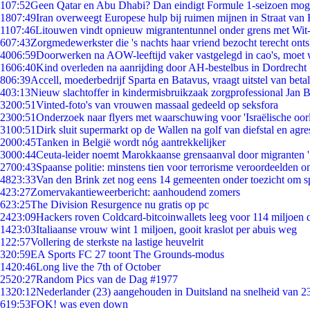
1
07:52
Geen Qatar en Abu Dhabi? Dan eindigt Formule 1-seizoen moge
18
07:49
Iran overweegt Europese hulp bij ruimen mijnen in Straat va
11
07:46
Litouwen vindt opnieuw migrantentunnel onder grens met Wit
6
07:43
Zorgmedewerkster die 's nachts haar vriend bezocht terecht ont
40
06:59
Doorwerken na AOW-leeftijd vaker vastgelegd in cao's, moet
16
06:40
Kind overleden na aanrijding door AH-bestelbus in Dordrecht
8
06:39
Accell, moederbedrijf Sparta en Batavus, vraagt uitstel van beta
4
03:13
Nieuw slachtoffer in kindermisbruikzaak zorgprofessional Jan B
32
00:51
Vinted-foto's van vrouwen massaal gedeeld op seksfora
23
00:51
Onderzoek naar flyers met waarschuwing voor 'Israëlische oor
31
00:51
Dirk sluit supermarkt op de Wallen na golf van diefstal en agre
20
00:45
Tanken in België wordt nóg aantrekkelijker
30
00:44
Ceuta-leider noemt Marokkaanse grensaanval door migranten 
27
00:43
Spaanse politie: minstens tien voor terrorisme veroordeelden 
48
23:33
Van den Brink zet nog eens 14 gemeenten onder toezicht om s
4
23:27
Zomervakantieweerbericht: aanhoudend zomers
6
23:25
The Division Resurgence nu gratis op pc
24
23:09
Hackers roven Coldcard-bitcoinwallets leeg voor 114 miljoen d
14
23:03
Italiaanse vrouw wint 1 miljoen, gooit kraslot per abuis weg
1
22:57
Vollering de sterkste na lastige heuvelrit
3
20:59
EA Sports FC 27 toont The Grounds-modus
14
20:46
Long live the 7th of October
25
20:27
Random Pics van de Dag #1977
13
20:12
Nederlander (23) aangehouden in Duitsland na snelheid van 
6
19:53
FOK! was even down