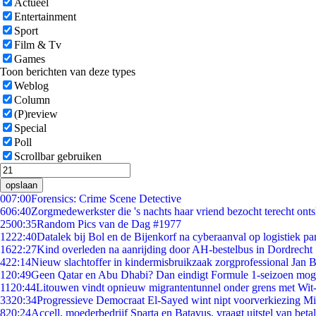
Actueel
Entertainment
Sport
Film & Tv
Games
Toon berichten van deze types
Weblog
Column
(P)review
Special
Poll
Scrollbar gebruiken
opslaan
0
07:00
Forensics: Crime Scene Detective
6
06:40
Zorgmedewerkster die 's nachts haar vriend bezocht terecht ont
25
00:35
Random Pics van de Dag #1977
12
22:40
Datalek bij Bol en de Bijenkorf na cyberaanval op logistiek pa
16
22:27
Kind overleden na aanrijding door AH-bestelbus in Dordrecht
4
22:14
Nieuw slachtoffer in kindermisbruikzaak zorgprofessional Jan B
1
20:49
Geen Qatar en Abu Dhabi? Dan eindigt Formule 1-seizoen moge
11
20:44
Litouwen vindt opnieuw migrantentunnel onder grens met Wit
33
20:34
Progressieve Democraat El-Sayed wint nipt voorverkiezing M
8
20:24
Accell, moederbedrijf Sparta en Batavus, vraagt uitstel van beta