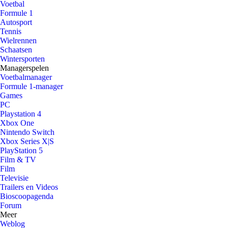
Voetbal
Formule 1
Autosport
Tennis
Wielrennen
Schaatsen
Wintersporten
Managerspelen
Voetbalmanager
Formule 1-manager
Games
PC
Playstation 4
Xbox One
Nintendo Switch
Xbox Series X|S
PlayStation 5
Film & TV
Film
Televisie
Trailers en Videos
Bioscoopagenda
Forum
Meer
Weblog