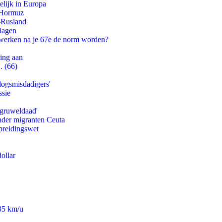
lijk in Europa
n Hormuz
-Rusland
slagen
 werken na je 67e de norm worden?
ling aan
. (66)
logsmisdadigers'
ssie
'gruweldaad'
onder migranten Ceuta
preidingswet
ollar
235 km/u