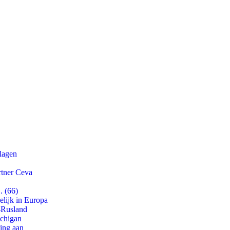
slagen
rtner Ceva
. (66)
lijk in Europa
-Rusland
ichigan
ling aan