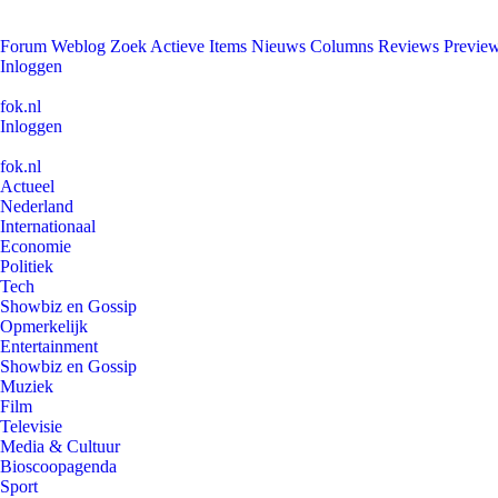
Forum
Weblog
Zoek
Actieve Items
Nieuws
Columns
Reviews
Previe
Inloggen
fok.nl
Inloggen
fok.nl
Actueel
Nederland
Internationaal
Economie
Politiek
Tech
Showbiz en Gossip
Opmerkelijk
Entertainment
Showbiz en Gossip
Muziek
Film
Televisie
Media & Cultuur
Bioscoopagenda
Sport