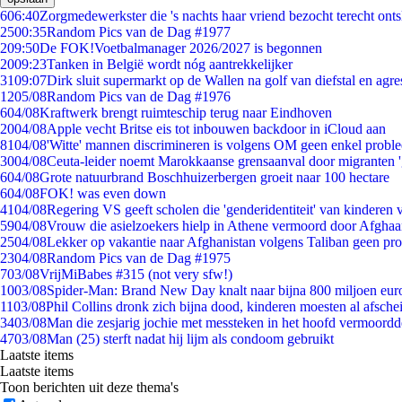
6
06:40
Zorgmedewerkster die 's nachts haar vriend bezocht terecht ont
25
00:35
Random Pics van de Dag #1977
2
09:50
De FOK!Voetbalmanager 2026/2027 is begonnen
20
09:23
Tanken in België wordt nóg aantrekkelijker
31
09:07
Dirk sluit supermarkt op de Wallen na golf van diefstal en agre
12
05/08
Random Pics van de Dag #1976
6
04/08
Kraftwerk brengt ruimteschip terug naar Eindhoven
20
04/08
Apple vecht Britse eis tot inbouwen backdoor in iCloud aan
81
04/08
'Witte' mannen discrimineren is volgens OM geen enkel probl
30
04/08
Ceuta-leider noemt Marokkaanse grensaanval door migranten 
6
04/08
Grote natuurbrand Boschhuizerbergen groeit naar 100 hectare
6
04/08
FOK! was even down
41
04/08
Regering VS geeft scholen die 'genderidentiteit' van kinderen
59
04/08
Vrouw die asielzoekers hielp in Athene vermoord door Afghaa
25
04/08
Lekker op vakantie naar Afghanistan volgens Taliban geen pr
23
04/08
Random Pics van de Dag #1975
7
03/08
VrijMiBabes #315 (not very sfw!)
10
03/08
Spider-Man: Brand New Day knalt naar bijna 800 miljoen eur
11
03/08
Phil Collins dronk zich bijna dood, kinderen moesten al afsch
34
03/08
Man die zesjarig jochie met messteken in het hoofd vermoordde 
47
03/08
Man (25) sterft nadat hij lijm als condoom gebruikt
Laatste items
Laatste items
Toon berichten uit deze thema's