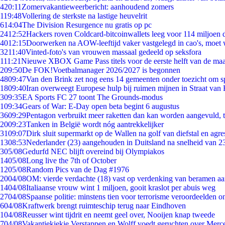
4
20:11
Zomervakantieweerbericht: aanhoudend zomers
1
19:48
Vollering de sterkste na lastige heuvelrit
6
14:04
The Division Resurgence nu gratis op pc
24
12:52
Hackers roven Coldcard-bitcoinwallets leeg voor 114 miljoen d
40
12:15
Doorwerken na AOW-leeftijd vaker vastgelegd in cao's, moet
32
11:40
Vinted-foto's van vrouwen massaal gedeeld op seksfora
1
11:21
Nieuwe XBOX Game Pass titels voor de eerste helft van de ma
2
09:50
De FOK!Voetbalmanager 2026/2027 is begonnen
48
09:47
Van den Brink zet nog eens 14 gemeenten onder toezicht om s
18
09:40
Iran overweegt Europese hulp bij ruimen mijnen in Straat va
3
09:35
EA Sports FC 27 toont The Grounds-modus
1
09:34
Gears of War: E-Day open beta begint 6 augustus
36
09:29
Pentagon verbruikt meer raketten dan kan worden aangevuld, t
20
09:23
Tanken in België wordt nóg aantrekkelijker
31
09:07
Dirk sluit supermarkt op de Wallen na golf van diefstal en agre
13
08:53
Nederlander (23) aangehouden in Duitsland na snelheid van 
3
05/08
Gedurfd NEC blijft overeind bij Olympiakos
14
05/08
Long live the 7th of October
12
05/08
Random Pics van de Dag #1976
20
04/08
OM: vierde verdachte (18) vast op verdenking van beramen aa
14
04/08
Italiaanse vrouw wint 1 miljoen, gooit kraslot per abuis weg
27
04/08
Spaanse politie: minstens tien voor terrorisme veroordeelden 
6
04/08
Kraftwerk brengt ruimteschip terug naar Eindhoven
1
04/08
Reusser wint tijdrit en neemt geel over, Nooijen knap tweede
7
04/08
Vakantiekiekje Verstappen en Wolff voedt geruchten over Merc