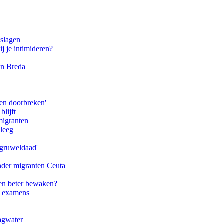
tslagen
ij je intimideren?
an Breda
pen doorbreken'
blijft
migranten
 leeg
'gruweldaad'
onder migranten Ceuta
en beter bewaken?
e examens
agwater