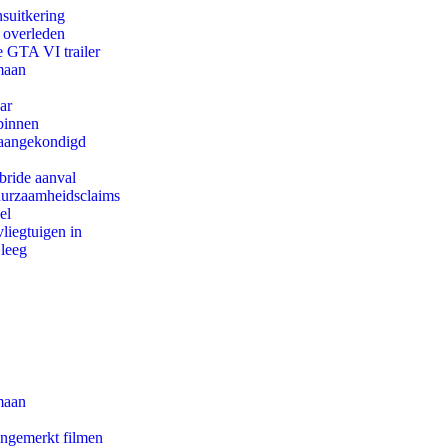
suitkering
d overleden
e GTA VI trailer
maan
ar
binnen
g aangekondigd
bride aanval
duurzaamheidsclaims
el
iegtuigen in
 leeg
maan
ongemerkt filmen