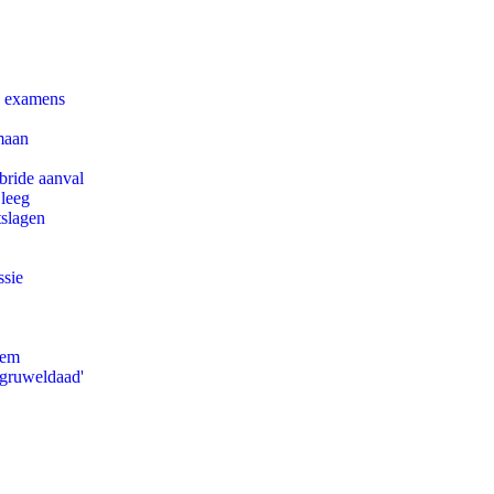
e examens
maan
bride aanval
 leeg
tslagen
ssie
eem
'gruweldaad'