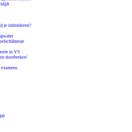
lijft
ij je intimideren?
agwater
pelschilmesje
oorte in VS
pen doorbreken'
e examens
app