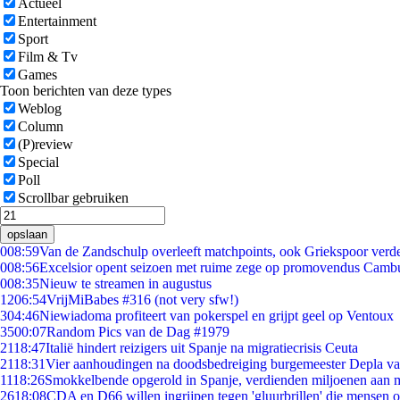
Actueel
Entertainment
Sport
Film & Tv
Games
Toon berichten van deze types
Weblog
Column
(P)review
Special
Poll
Scrollbar gebruiken
opslaan
0
08:59
Van de Zandschulp overleeft matchpoints, ook Griekspoor verde
0
08:56
Excelsior opent seizoen met ruime zege op promovendus Camb
0
08:35
Nieuw te streamen in augustus
12
06:54
VrijMiBabes #316 (not very sfw!)
3
04:46
Niewiadoma profiteert van pokerspel en grijpt geel op Ventoux
35
00:07
Random Pics van de Dag #1979
21
18:47
Italië hindert reizigers uit Spanje na migratiecrisis Ceuta
21
18:31
Vier aanhoudingen na doodsbedreiging burgemeester Depla v
11
18:26
Smokkelbende opgerold in Spanje, verdienden miljoenen aan 
26
18:08
CDA en D66 willen ingrijpen tegen 'gluurbrillen' die mensen 