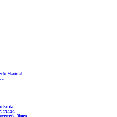
r in Montreal
uur
an Breda
migranten
ongemerkt filmen