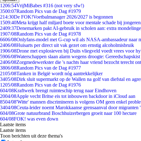
12
06:54
VrijMiBabes #316 (not very sfw!)
35
00:07
Random Pics van de Dag #1979
2
14:30
De FOK!Voetbalmanager 2026/2027 is begonnen
15
09:40
Meta krijgt half miljard boete voor mentale schade bij jongeren
24
09:37
Denemarken pakt AI-gebruik in scholen aan: extra mondeling
19
07/08
Random Pics van de Dag #1978
66
06/08
Onlyfans-model met G-cup wil als NASA-ambassadeur naar 
24
06/08
Huisarts per direct uit vak gezet om ernstig alcoholmisbruik
19
06/08
Drone met explosieven bij Duits vliegveld voedt vrees voor hy
59
06/08
Waterschappen slaan alarm wegens droogte: Gereedschapskist
24
06/08
Zorgmedewerkster die 's nachts haar vriend bezocht terecht on
38
06/08
Random Pics van de Dag #1977
21
05/08
Tanken in België wordt nóg aantrekkelijker
34
05/08
Dirk sluit supermarkt op de Wallen na golf van diefstal en agre
12
05/08
Random Pics van de Dag #1976
6
04/08
Kraftwerk brengt ruimteschip terug naar Eindhoven
20
04/08
Apple vecht Britse eis tot inbouwen backdoor in iCloud aan
85
04/08
'Witte' mannen discrimineren is volgens OM geen enkel probl
34
04/08
Ceuta-leider noemt Marokkaanse grensaanval door migranten 
6
04/08
Grote natuurbrand Boschhuizerbergen groeit naar 100 hectare
6
04/08
FOK! was even down
Laatste items
Laatste items
Toon berichten uit deze thema's