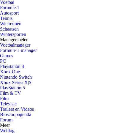
Voetbal
Formule 1
Autosport
Tennis
Wielrennen
Schaatsen
Wintersporten
Managerspelen
Voetbalmanager
Formule 1-manager
Games
PC
Playstation 4
Xbox One
Nintendo Switch
Xbox Series X|S
PlayStation 5
Film & TV
Film
Televisie
Trailers en Videos
Bioscoopagenda
Forum
Meer
Weblog