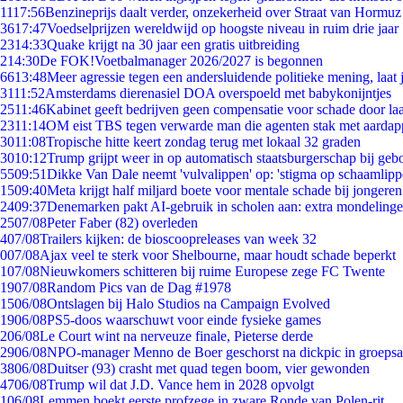
11
17:56
Benzineprijs daalt verder, onzekerheid over Straat van Hormuz b
36
17:47
Voedselprijzen wereldwijd op hoogste niveau in ruim drie jaar
23
14:33
Quake krijgt na 30 jaar een gratis uitbreiding
2
14:30
De FOK!Voetbalmanager 2026/2027 is begonnen
66
13:48
Meer agressie tegen een andersluidende politieke mening, laat j
31
11:52
Amsterdams dierenasiel DOA overspoeld met babykonijntjes
25
11:46
Kabinet geeft bedrijven geen compensatie voor schade door la
23
11:14
OM eist TBS tegen verwarde man die agenten stak met aardap
30
11:08
Tropische hitte keert zondag terug met lokaal 32 graden
30
10:12
Trump grijpt weer in op automatisch staatsburgerschap bij geb
55
09:51
Dikke Van Dale neemt 'vulvalippen' op: 'stigma op schaamlip
15
09:40
Meta krijgt half miljard boete voor mentale schade bij jongeren
24
09:37
Denemarken pakt AI-gebruik in scholen aan: extra mondeling
25
07/08
Peter Faber (82) overleden
4
07/08
Trailers kijken: de bioscoopreleases van week 32
0
07/08
Ajax veel te sterk voor Shelbourne, maar houdt schade beperkt
1
07/08
Nieuwkomers schitteren bij ruime Europese zege FC Twente
19
07/08
Random Pics van de Dag #1978
15
06/08
Ontslagen bij Halo Studios na Campaign Evolved
19
06/08
PS5-doos waarschuwt voor einde fysieke games
2
06/08
Le Court wint na nerveuze finale, Pieterse derde
29
06/08
NPO-manager Menno de Boer geschorst na dickpic in groeps
38
06/08
Duitser (93) crasht met quad tegen boom, vier gewonden
47
06/08
Trump wil dat J.D. Vance hem in 2028 opvolgt
1
06/08
Lemmen boekt eerste profzege in zware Ronde van Polen-rit