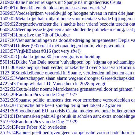
21
09:06
Italië hindert reizigers uit Spanje na migratiecrisis Ceuta
4
09:06
Trailers kijken: de bioscoopreleases van week 32
36
09:03
Voedselprijzen wereldwijd op hoogste niveau in ruim drie jaar
15
09:02
Meta krijgt half miljard boete voor mentale schade bij jongeren
24
09:02
Zorgmedewerkster die 's nachts haar vriend bezocht terecht on
66
08:24
Meer agressie tegen een andersluidende politieke mening, laat j
16
07:43
Long live the 7th of October
21
07:30
Vier aanhoudingen na doodsbedreiging burgemeester Depla v
38
05:41
Duitser (93) crasht met quad tegen boom, vier gewonden
12
03:57
VrijMiBabes #316 (not very sfw!)
23
03:02
Quake krijgt na 30 jaar een gratis uitbreiding
55
01:42
Dikke Van Dale neemt 'vulvalippen' op: 'stigma op schaamlip
11
01:06
Benzineprijs daalt verder, onzekerheid over Straat van Hormuz 
11
23:30
Smokkelbende opgerold in Spanje, verdienden miljoenen aan 
59
22:53
Waterschappen slaan alarm wegens droogte: Gereedschapskist
47
22:43
Trump wil dat J.D. Vance hem in 2028 opvolgt
34
22:32
Ceuta-leider noemt Marokkaanse grensaanval door migranten 
38
22:29
Random Pics van de Dag #1977
38
22:28
Spaanse politie: minstens tien voor terrorisme veroordeelden 
30
22:20
Tropische hitte keert zondag terug met lokaal 32 graden
46
21:30
Spoedberaad EU na crisis Ceuta, moeten we onze buitengrenz
24
21:01
Denemarken pakt AI-gebruik in scholen aan: extra mondeling
35
19:58
Random Pics van de Dag #1979
25
19:43
Peter Faber (82) overleden
25
19:14
Kabinet geeft bedrijven geen compensatie voor schade door la