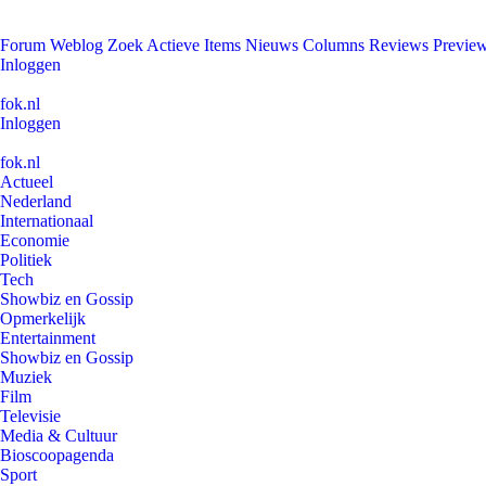
Forum
Weblog
Zoek
Actieve Items
Nieuws
Columns
Reviews
Previe
Inloggen
fok.nl
Inloggen
fok.nl
Actueel
Nederland
Internationaal
Economie
Politiek
Tech
Showbiz en Gossip
Opmerkelijk
Entertainment
Showbiz en Gossip
Muziek
Film
Televisie
Media & Cultuur
Bioscoopagenda
Sport