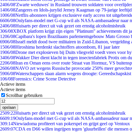
24
06/08
'Zwarte weduwes' in Rusland trouwen soldaten voor overlijden
14
06/08
Zangeres en Idols-jurylid Jerney Kaagman op 79-jarige leeftij
10
06/08
Netflix-abonnees krijgen exclusieve early access tot uitgebreid
66
06/08
Onlyfans-model met G-cup wil als NASA-ambassadeur naar 
24
06/08
Huisarts per direct uit vak gezet om ernstig alcoholmisbruik
3
06/08
XBOX platform krijgt zijn eigen "Platinum" achievements dit ja
12
06/08
Capibara's lopen Braziliaans parlementsgebouw Mato Grosso 
69
06/08
Israël meldt dood twee militairen in Zuid-Libanon, vergeldin
15
06/08
Hiroshima herdenkt slachtoffers atoombom, 81 jaar later
19
06/08
Drone met explosieven bij Duits vliegveld voedt vrees voor hy
34
06/08
Wakker Dier dient klacht in tegen insectenfabriek Protix om 
22
06/08
Iran en Oman eens over route Straat van Hormuz, VS buitensp
26
06/08
NAVO zet wegens Russische provocatie 250% meer gevechtsvl
59
06/08
Waterschappen slaan alarm wegens droogte: Gereedschapskist
1
06/08
Forensics: Crime Scene Detective
Actieve items
Actieve items
Scrollbar gebruiken
opslaan
25
09:22
Huisarts per direct uit vak gezet om ernstig alcoholmisbruik
66
09:19
Onlyfans-model met G-cup wil als NASA-ambassadeur naar 
3
09:14
Niewiadoma profiteert van pokerspel en grijpt geel op Ventoux
26
09:07
CDA en D66 willen ingrijpen tegen 'gluurbrillen' die mensen 