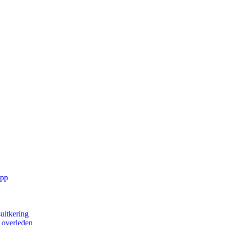
app
uitkering
d overleden