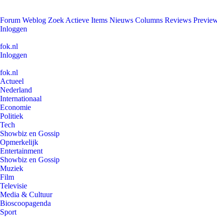
Forum
Weblog
Zoek
Actieve Items
Nieuws
Columns
Reviews
Previe
Inloggen
fok.nl
Inloggen
fok.nl
Actueel
Nederland
Internationaal
Economie
Politiek
Tech
Showbiz en Gossip
Opmerkelijk
Entertainment
Showbiz en Gossip
Muziek
Film
Televisie
Media & Cultuur
Bioscoopagenda
Sport