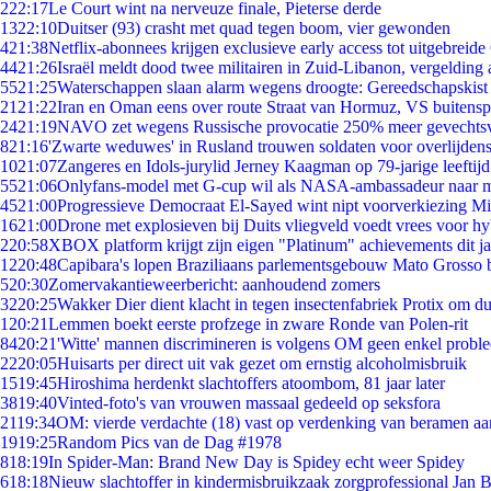
2
22:17
Le Court wint na nerveuze finale, Pieterse derde
13
22:10
Duitser (93) crasht met quad tegen boom, vier gewonden
4
21:38
Netflix-abonnees krijgen exclusieve early access tot uitgebreide
44
21:26
Israël meldt dood twee militairen in Zuid-Libanon, vergeldin
55
21:25
Waterschappen slaan alarm wegens droogte: Gereedschapskist
21
21:22
Iran en Oman eens over route Straat van Hormuz, VS buitensp
24
21:19
NAVO zet wegens Russische provocatie 250% meer gevechtsvl
8
21:16
'Zwarte weduwes' in Rusland trouwen soldaten voor overlijdens
10
21:07
Zangeres en Idols-jurylid Jerney Kaagman op 79-jarige leeftij
55
21:06
Onlyfans-model met G-cup wil als NASA-ambassadeur naar 
45
21:00
Progressieve Democraat El-Sayed wint nipt voorverkiezing M
16
21:00
Drone met explosieven bij Duits vliegveld voedt vrees voor hy
2
20:58
XBOX platform krijgt zijn eigen "Platinum" achievements dit ja
12
20:48
Capibara's lopen Braziliaans parlementsgebouw Mato Grosso 
5
20:30
Zomervakantieweerbericht: aanhoudend zomers
32
20:25
Wakker Dier dient klacht in tegen insectenfabriek Protix om 
1
20:21
Lemmen boekt eerste profzege in zware Ronde van Polen-rit
84
20:21
'Witte' mannen discrimineren is volgens OM geen enkel probl
22
20:05
Huisarts per direct uit vak gezet om ernstig alcoholmisbruik
15
19:45
Hiroshima herdenkt slachtoffers atoombom, 81 jaar later
38
19:40
Vinted-foto's van vrouwen massaal gedeeld op seksfora
21
19:34
OM: vierde verdachte (18) vast op verdenking van beramen aa
19
19:25
Random Pics van de Dag #1978
8
18:19
In Spider-Man: Brand New Day is Spidey echt weer Spidey
6
18:18
Nieuw slachtoffer in kindermisbruikzaak zorgprofessional Jan B