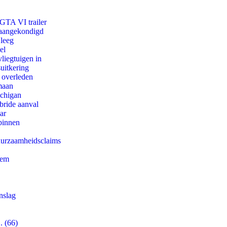
 GTA VI trailer
g aangekondigd
 leeg
el
iegtuigen in
uitkering
d overleden
maan
ichigan
bride aanval
ar
binnen
duurzaamheidsclaims
eem
nslag
. (66)