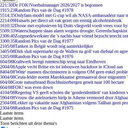
2
21:30
De FOK!Voetbalmanager 2026/2027 is begonnen
19
15:23
Random Pics van de Dag #1978
55
14:35
Onlyfans-model met G-cup wil als NASA-ambassadeur naar 
22
14:09
Huisarts per direct uit vak gezet om ernstig alcoholmisbruik
16
10:32
Drone met explosieven bij Duits vliegveld voedt vrees voor hy
55
09:33
Waterschappen slaan alarm wegens droogte: Gereedschapskist
23
06:40
Zorgmedewerkster die 's nachts haar vriend bezocht terecht on
33
00:35
Random Pics van de Dag #1977
21
05/08
Tanken in België wordt nóg aantrekkelijker
34
05/08
Dirk sluit supermarkt op de Wallen na golf van diefstal en agre
12
05/08
Random Pics van de Dag #1976
6
04/08
Kraftwerk brengt ruimteschip terug naar Eindhoven
20
04/08
Apple vecht Britse eis tot inbouwen backdoor in iCloud aan
84
04/08
'Witte' mannen discrimineren is volgens OM geen enkel probl
30
04/08
Ceuta-leider noemt Marokkaanse grensaanval door migranten 
6
04/08
Grote natuurbrand Boschhuizerbergen groeit naar 100 hectare
6
04/08
FOK! was even down
41
04/08
Regering VS geeft scholen die 'genderidentiteit' van kinderen
59
04/08
Vrouw die asielzoekers hielp in Athene vermoord door Afghaa
25
04/08
Lekker op vakantie naar Afghanistan volgens Taliban geen pr
23
04/08
Random Pics van de Dag #1975
Laatste items
Laatste items
Toon berichten uit deze thema's