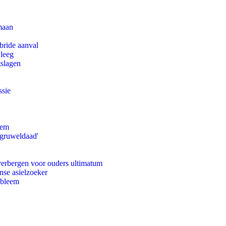
maan
bride aanval
 leeg
tslagen
ssie
eem
'gruweldaad'
 verbergen voor ouders ultimatum
nse asielzoeker
obleem