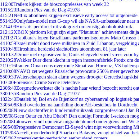
1
16:00
Trailers kijken: de bioscoopreleases van week 32
19
15:23
Random Pics van de Dag #1978
4
15:21
Netflix-abonnees krijgen exclusieve early access tot uitgebreide
55
14:35
Onlyfans-model met G-cup wil als NASA-ambassadeur naar 
22
14:09
Huisarts per direct uit vak gezet om ernstig alcoholmisbruik
2
12:12
XBOX platform krijgt zijn eigen "Platinum" achievements dit ja
12
11:27
Capibara's lopen Braziliaans parlementsgebouw Mato Grosso 
44
10:59
Israël meldt dood twee militairen in Zuid-Libanon, vergeldin
15
10:48
Hiroshima herdenkt slachtoffers atoombom, 81 jaar later
16
10:32
Drone met explosieven bij Duits vliegveld voedt vrees voor hy
32
10:28
Wakker Dier dient klacht in tegen insectenfabriek Protix om 
21
10:16
Iran en Oman eens over route Straat van Hormuz, VS buitensp
24
10:08
NAVO zet wegens Russische provocatie 250% meer gevechtsvl
55
09:33
Waterschappen slaan alarm wegens droogte: Gereedschapskist
1
07:00
Forensics: Crime Scene Detective
23
06:40
Zorgmedewerkster die 's nachts haar vriend bezocht terecht on
33
00:35
Random Pics van de Dag #1977
18
22:40
Datalek bij Bol en de Bijenkorf na cyberaanval op logistiek pa
33
05/08
Kind overleden na aanrijding door AH-bestelbus in Dordrecht
6
05/08
Nieuw slachtoffer in kindermisbruikzaak zorgprofessional Jan B
3
05/08
Geen Qatar en Abu Dhabi? Dan eindigt Formule 1-seizoen moge
5
05/08
Litouwen vindt opnieuw migrantentunnel onder grens met Wit-
45
05/08
Progressieve Democraat El-Sayed wint nipt voorverkiezing M
11
05/08
Accell, moederbedrijf Sparta en Batavus, vraagt uitstel van bet
5
05/08
Zomervakantieweerbericht: aanhoudend zomers