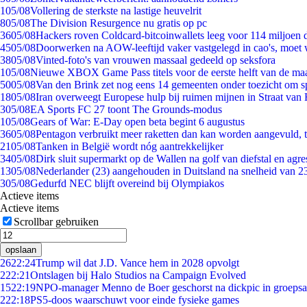
1
05/08
Vollering de sterkste na lastige heuvelrit
8
05/08
The Division Resurgence nu gratis op pc
36
05/08
Hackers roven Coldcard-bitcoinwallets leeg voor 114 miljoen d
45
05/08
Doorwerken na AOW-leeftijd vaker vastgelegd in cao's, moet
38
05/08
Vinted-foto's van vrouwen massaal gedeeld op seksfora
1
05/08
Nieuwe XBOX Game Pass titels voor de eerste helft van de ma
50
05/08
Van den Brink zet nog eens 14 gemeenten onder toezicht om s
18
05/08
Iran overweegt Europese hulp bij ruimen mijnen in Straat va
3
05/08
EA Sports FC 27 toont The Grounds-modus
1
05/08
Gears of War: E-Day open beta begint 6 augustus
36
05/08
Pentagon verbruikt meer raketten dan kan worden aangevuld, t
21
05/08
Tanken in België wordt nóg aantrekkelijker
34
05/08
Dirk sluit supermarkt op de Wallen na golf van diefstal en agre
13
05/08
Nederlander (23) aangehouden in Duitsland na snelheid van 
3
05/08
Gedurfd NEC blijft overeind bij Olympiakos
Actieve items
Actieve items
Scrollbar gebruiken
opslaan
26
22:24
Trump wil dat J.D. Vance hem in 2028 opvolgt
2
22:21
Ontslagen bij Halo Studios na Campaign Evolved
15
22:19
NPO-manager Menno de Boer geschorst na dickpic in groeps
2
22:18
PS5-doos waarschuwt voor einde fysieke games