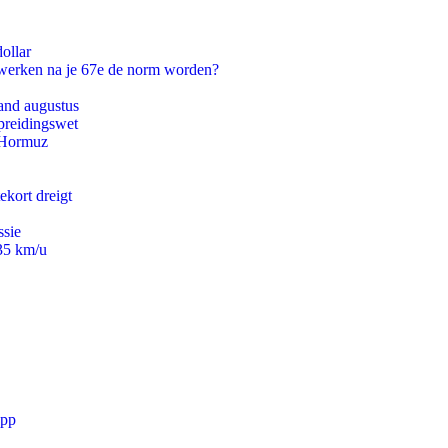
ollar
 werken na je 67e de norm worden?
and augustus
preidingswet
n Hormuz
ekort dreigt
ssie
235 km/u
app