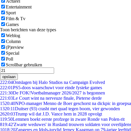
Actueel
Entertainment
Sport
Film & Tv
Games
Toon berichten van deze types
Weblog
Column
(P)review
Special
Poll
Scrollbar gebruiken
opslaan
2
22:04
Ontslagen bij Halo Studios na Campaign Evolved
2
22:01
PS5-doos waarschuwt voor einde fysieke games
2
21:30
De FOK!Voetbalmanager 2026/2027 is begonnen
2
21:03
Le Court wint na nerveuze finale, Pieterse derde
15
20:40
NPO-manager Menno de Boer geschorst na dickpic in groeps
13
20:11
Duitser (93) crasht met quad tegen boom, vier gewonden
26
20:03
Trump wil dat J.D. Vance hem in 2028 opvolgt
1
19:50
Lemmen boekt eerste profzege in zware Ronde van Polen-rit
8
19:42
'Zwarte weduwes' in Rusland trouwen soldaten voor overlijdens
10
18:20
Zangeres en Idols-jurylid Jerney Kaagman op 79-jarige leeftij