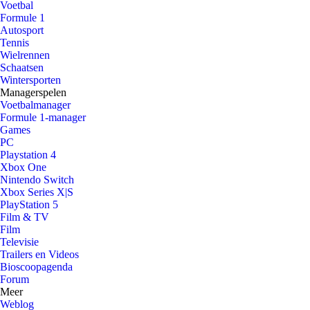
Voetbal
Formule 1
Autosport
Tennis
Wielrennen
Schaatsen
Wintersporten
Managerspelen
Voetbalmanager
Formule 1-manager
Games
PC
Playstation 4
Xbox One
Nintendo Switch
Xbox Series X|S
PlayStation 5
Film & TV
Film
Televisie
Trailers en Videos
Bioscoopagenda
Forum
Meer
Weblog