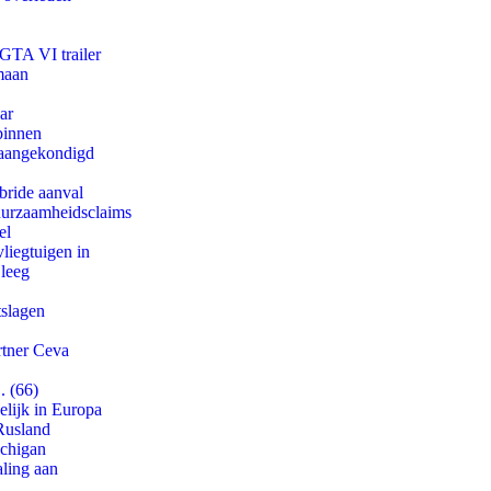
 GTA VI trailer
maan
ar
binnen
g aangekondigd
bride aanval
duurzaamheidsclaims
el
iegtuigen in
 leeg
tslagen
rtner Ceva
. (66)
lijk in Europa
Rusland
ichigan
aling aan