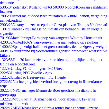
dementie
53
05:04
Zelensky: Rusland wil tot 50.000 Noord-Koreaanse militairen
inzetten
78
05:00
Israël meldt dood twee militairen in Zuid-Libanon, vergelding
aangekondigd
29
03:23
Netanyahu zet streep door Gaza-plan van Trumps Vredesraad
13
01:10
Inbraak bij Haagse politie: dieven betrapt bij stelen illegale
sigaretten
7
01:03
Mattel brengt Barbiepop van zangeres Whitney Houston uit
42
00:52
Vinted-foto's van vrouwen massaal gedeeld op seksfora
14
00:30
Spanje volgt Italië met grenscontroles, tien reizigers geweigerd
4
00:19
Natuurbrand bij Soesterduinen geblust, brandweer waarschuwt
kijkers
13
23:56
Hoe 30 landen zich voorbereiden op mogelijke oorlog met
China en Noord-Korea
1
22:54
Uitslag FC Groningen - FC Utrecht
2
22:53
Uitslag PEC Zwolle - Ajax
1
22:52
Uitslag sc Heerenveen - FC Twente
27
22:52
Nachtelijk gebiedsverbod brengt rust terug in Rotterdamse
wijk
30
22:47
NPO-manager Menno de Boer geschorst na dickpic in
groepsapp
13
22:23
Vrouw krijgt 30 maanden cel voor afpersing 12-jarige
misdienaar in kerk
28
22:17
MIVD-baas lekt via Strava routes naar geheime kazerne