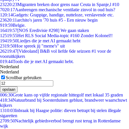
232
20:23
Migranten breken door grens naar Ceuta in Spanje,l #10
70
20:17
Aanbrengen mechanische ventilatie zinvol in oud huis?
1
20:14
Gadgets: Grappige, handige, nutteloze, verslavende etc.
236
20:11
archito's jaren '70 huis #5 - Een nieuw begin
9
19:59
Belgie.
164
19:57
[NOS Eredivisie #298] We gaan staken
125
19:55
Het RLS Social Media-topic #160 Zonder Kolonel!!
194
19:50
Liedjes die je met AI gemaakt hebt
23
19:50
Hoe spreek jij "meme's" uit
262
19:47
[Videoland] B&B vol liefde 6de seizoen #1 voor de
vooruitkijkers
0
19:44
Tools die je met AI gemaakt hebt.
Nederland
Nederland
Scrollbar gebruiken
opslaan
0
06:30
Grote kans op vijfde regionale hittegolf met lokaal 35 graden
4
18:34
Natuurbrand bij Soesterduinen geblust, brandweer waarschuwt
kijkers
13
10:03
Inbraak bij Haagse politie: dieven betrapt bij stelen illegale
sigaretten
27
09:50
Nachtelijk gebiedsverbod brengt rust terug in Rotterdamse
wijk