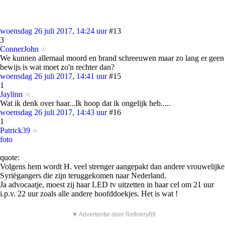
woensdag 26 juli 2017, 14:24 uur
#13
3
ConnerJohn
We kunnen allemaal moord en brand schreeuwen maar zo lang er geen
bewijs is wat moet zo'n rechter dan?
woensdag 26 juli 2017, 14:41 uur
#15
1
Jaylinn
Wat ik denk over haar...Ik hoop dat ik ongelijk heb.....
woensdag 26 juli 2017, 14:43 uur
#16
1
Patrick39
foto
quote:
Volgens hem wordt H. veel strenger aangepakt dan andere vrouwelijke
Syriëgangers die zijn teruggekomen naar Nederland.
Ja advocaatje, moest zij haar LED tv uitzetten in haar cel om 21 uur
i.p.v. 22 uur zoals alle andere hoofddoekjes. Het is wat !
▼ Advertentie door Refinery89