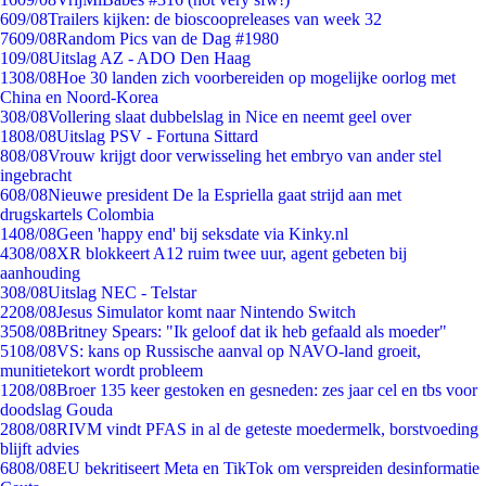
6
09/08
Trailers kijken: de bioscoopreleases van week 32
76
09/08
Random Pics van de Dag #1980
1
09/08
Uitslag AZ - ADO Den Haag
13
08/08
Hoe 30 landen zich voorbereiden op mogelijke oorlog met
China en Noord-Korea
3
08/08
Vollering slaat dubbelslag in Nice en neemt geel over
18
08/08
Uitslag PSV - Fortuna Sittard
8
08/08
Vrouw krijgt door verwisseling het embryo van ander stel
ingebracht
6
08/08
Nieuwe president De la Espriella gaat strijd aan met
drugskartels Colombia
14
08/08
Geen 'happy end' bij seksdate via Kinky.nl
43
08/08
XR blokkeert A12 ruim twee uur, agent gebeten bij
aanhouding
3
08/08
Uitslag NEC - Telstar
22
08/08
Jesus Simulator komt naar Nintendo Switch
35
08/08
Britney Spears: "Ik geloof dat ik heb gefaald als moeder"
51
08/08
VS: kans op Russische aanval op NAVO-land groeit,
munitietekort wordt probleem
12
08/08
Broer 135 keer gestoken en gesneden: zes jaar cel en tbs voor
doodslag Gouda
28
08/08
RIVM vindt PFAS in al de geteste moedermelk, borstvoeding
blijft advies
68
08/08
EU bekritiseert Meta en TikTok om verspreiden desinformatie