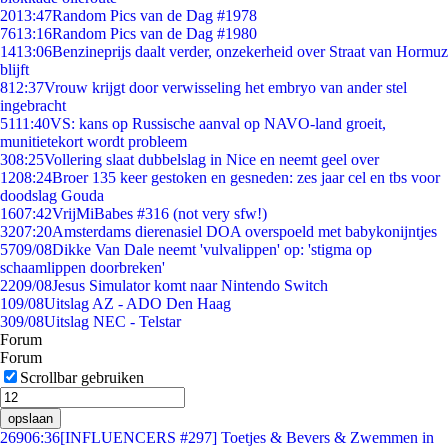
20
13:47
Random Pics van de Dag #1978
76
13:16
Random Pics van de Dag #1980
14
13:06
Benzineprijs daalt verder, onzekerheid over Straat van Hormuz
blijft
8
12:37
Vrouw krijgt door verwisseling het embryo van ander stel
ingebracht
51
11:40
VS: kans op Russische aanval op NAVO-land groeit,
munitietekort wordt probleem
3
08:25
Vollering slaat dubbelslag in Nice en neemt geel over
12
08:24
Broer 135 keer gestoken en gesneden: zes jaar cel en tbs voor
doodslag Gouda
16
07:42
VrijMiBabes #316 (not very sfw!)
32
07:20
Amsterdams dierenasiel DOA overspoeld met babykonijntjes
57
09/08
Dikke Van Dale neemt 'vulvalippen' op: 'stigma op
schaamlippen doorbreken'
22
09/08
Jesus Simulator komt naar Nintendo Switch
1
09/08
Uitslag AZ - ADO Den Haag
3
09/08
Uitslag NEC - Telstar
Forum
Forum
Scrollbar gebruiken
opslaan
269
06:36
[INFLUENCERS #297] Toetjes & Bevers & Zwemmen in