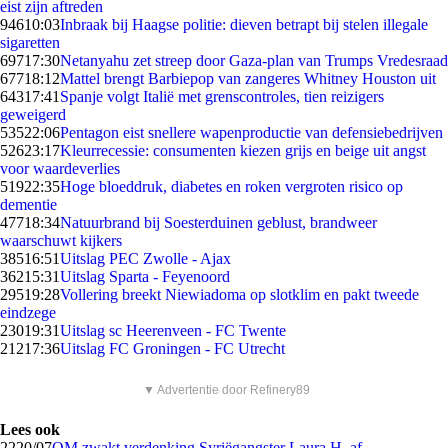
eist zijn aftreden
946
10:03
Inbraak bij Haagse politie: dieven betrapt bij stelen illegale
sigaretten
697
17:30
Netanyahu zet streep door Gaza-plan van Trumps Vredesraad
677
18:12
Mattel brengt Barbiepop van zangeres Whitney Houston uit
643
17:41
Spanje volgt Italië met grenscontroles, tien reizigers
geweigerd
535
22:06
Pentagon eist snellere wapenproductie van defensiebedrijven
526
23:17
Kleurrecessie: consumenten kiezen grijs en beige uit angst
voor waardeverlies
519
22:35
Hoge bloeddruk, diabetes en roken vergroten risico op
dementie
477
18:34
Natuurbrand bij Soesterduinen geblust, brandweer
waarschuwt kijkers
385
16:51
Uitslag PEC Zwolle - Ajax
362
15:31
Uitslag Sparta - Feyenoord
295
19:28
Vollering breekt Niewiadoma op slotklim en pakt tweede
eindzege
230
19:31
Uitslag sc Heerenveen - FC Twente
212
17:36
Uitslag FC Groningen - FC Utrecht
▼ Advertentie door Refinery89
Lees ook
22
20/07
OM zwakt verdenking Syriëgangster Laura H. af