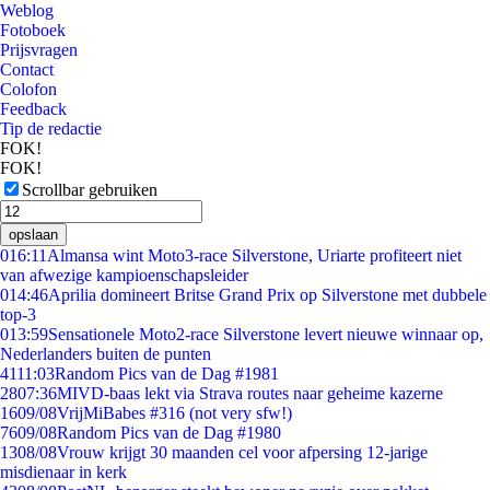
Weblog
Fotoboek
Prijsvragen
Contact
Colofon
Feedback
Tip de redactie
FOK!
FOK!
Scrollbar gebruiken
opslaan
0
16:11
Almansa wint Moto3-race Silverstone, Uriarte profiteert niet
van afwezige kampioenschapsleider
0
14:46
Aprilia domineert Britse Grand Prix op Silverstone met dubbele
top-3
0
13:59
Sensationele Moto2-race Silverstone levert nieuwe winnaar op,
Nederlanders buiten de punten
41
11:03
Random Pics van de Dag #1981
28
07:36
MIVD-baas lekt via Strava routes naar geheime kazerne
16
09/08
VrijMiBabes #316 (not very sfw!)
76
09/08
Random Pics van de Dag #1980
13
08/08
Vrouw krijgt 30 maanden cel voor afpersing 12-jarige
misdienaar in kerk