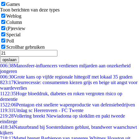
Games
Toon berichten van deze types
Weblog
Column
(P)review
Special
Poll
Scrollbar gebruiken
opslaan
0
06:38
Manosfeer-influencers verdienen miljarden aan onzekerheid
jongeren
0
06:30
Grote kans op vijfde regionale hittegolf met lokaal 35 graden
8
23:17
Kleurrecessie: consumenten kiezen grijs en beige uit angst voor
waardeverlies
11
22:35
Hoge bloeddruk, diabetes en roken vergroten risico op
dementie
15
22:06
Pentagon eist snellere wapenproductie van defensiebedrijven
1
19:31
Uitslag sc Heerenveen - FC Twente
2
19:28
Vollering breekt Niewiadoma op slotklim en pakt tweede
eindzege
4
18:34
Natuurbrand bij Soesterduinen geblust, brandweer waarschuwt
kijkers
7
18:12
Mattel brengt Barbiepop van zangeres Whitney Houston uit