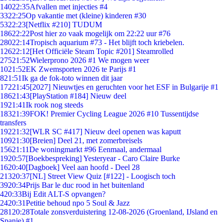
140
22:35
Afvallen met injecties #4
33
22:25
Op vakantie met (kleine) kinderen #30
53
22:23
[Netflix #210] TUDUM
186
22:22
Post hier zo vaak mogelijk om 22:22 uur #76
280
22:14
Tropisch aquarium #73 - Het blijft toch kriebelen.
126
22:12
[Het Officiële Steam Topic #201] Steamrolled
275
21:52
Wielerprono 2026 #1 We mogen weer
10
21:52
EK Zwemsporten 2026 te Parijs #1
8
21:51
Ik ga de fok-toto winnen dit jaar
172
21:45
[2027] Nieuwtjes en geruchten voor het ESF in Bulgarije #1
186
21:43
[PlayStation #184] Nieuw deel
19
21:41
Ik rook nog steeds
183
21:39
FOK! Premier Cycling League 2026 #10 Tussentijdse
transfers
192
21:32
[WLR SC #417] Nieuw deel openen was kaputt
109
21:30
[Breien] Deel 21, met zomerbreisels
156
21:11
De woningmarkt #96 Eenmaal, andermaal
19
20:57
[Boekbespreking] Yesteryear - Caro Claire Burke
16
20:40
[Dagboek] Veel aan hoofd - Deel 28
213
20:37
[NL] Street View Quiz [#122] - Loogisch toch
39
20:34
Prijs Bar le duc rood in het buitenland
4
20:33
Bij Edit ALT-S opvangen?
24
20:31
Petitie behoud npo 5 Soul & Jazz
281
20:28
Totale zonsverduistering 12-08-2026 (Groenland, IJsland en
Spanje) #1