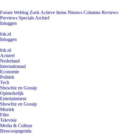
Forum
Weblog
Zoek
Actieve Items
Nieuws
Columns
Reviews
Previews
Specials
Archief
Inloggen
fok.nl
Inloggen
fok.nl
Actueel
Nederland
Internationaal
Economie
Politiek
Tech
Showbiz en Gossip
Opmerkelijk
Entertainment
Showbiz en Gossip
Muziek
Film
Televisie
Media & Cultuur
Bioscoopagenda