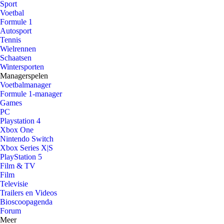
Sport
Voetbal
Formule 1
Autosport
Tennis
Wielrennen
Schaatsen
Wintersporten
Managerspelen
Voetbalmanager
Formule 1-manager
Games
PC
Playstation 4
Xbox One
Nintendo Switch
Xbox Series X|S
PlayStation 5
Film & TV
Film
Televisie
Trailers en Videos
Bioscoopagenda
Forum
Meer