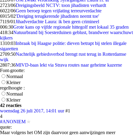
27
23/06
Dreigingsbeeld NCTV: toon jihadisten verhardt
60
22/06
Geen beroep tegen vrijlating terreurverdachte
69
15/02
'Dreiging terugkerende jihadisten neemt toe'
71
19/01
Jihadverdachte Laura: ik ben geen crimineel
0
06:30
Grote kans op vijfde regionale hittegolf met lokaal 35 graden
4
18:34
Natuurbrand bij Soesterduinen geblust, brandweer waarschuwt
kijkers
13
10:03
Inbraak bij Haagse politie: dieven betrapt bij stelen illegale
sigaretten
27
09:50
Nachtelijk gebiedsverbod brengt rust terug in Rotterdamse
wijk
28
07:36
MIVD-baas lekt via Strava routes naar geheime kazerne
Font-grootte:
Normaal
Kleiner
regelhoogte :
Normaal
Kleiner
42 reacties
woensdag 26 juli 2017, 14:01 uur
#1
4
#ANONIEM
quote:
Maar volgens het OM zijn daarvoor geen aanwijzingen meer