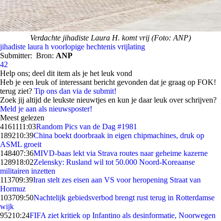
Verdachte jihadiste Laura H. komt vrij (Foto: ANP)
jihadiste
laura h
voorlopige hechtenis
vrijlating
Submitter:
Bron:
ANP
42
Help ons; deel dit item als je het leuk vond
Heb je een leuk of interessant bericht gevonden dat je graag op FOK!
terug ziet?
Tip ons dan via de submit!
Zoek jij altijd de leukste nieuwtjes en kun je daar leuk over schrijven?
Meld je aan als nieuwsposter!
Meest gelezen
41611
11:03
Random Pics van de Dag #1981
1892
10:39
China boekt doorbraak in eigen chipmachines, druk op
ASML groeit
1484
07:36
MIVD-baas lekt via Strava routes naar geheime kazerne
1289
18:02
Zelensky: Rusland wil tot 50.000 Noord-Koreaanse
militairen inzetten
1137
09:39
Iran stelt zes eisen aan VS voor heropening Straat van
Hormuz
1037
09:50
Nachtelijk gebiedsverbod brengt rust terug in Rotterdamse
wijk
952
10:24
FIFA ziet kritiek op Infantino als desinformatie, Noorwegen