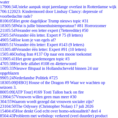
water
179
06:34
Unieke aanpak stopt jarenlange overlast in Rotterdamse wijk
7
06:12
2023: Kindermoord door Lindsay Clancy: depressie of
voorbedachte rade?
81
06:05
Het grote dagelijkse Trump nieuws topic #31
183
05:58
Wat is jullie binnenhuistemperatuur? #81 Horrorzomer
211
05:54
Verander een letter expert (7lettereditie) #50
25
05:54
Verander één letter. Expert # 75 (8 letters)
49
05:54
Hoe kom je van egels af?
60
05:51
Verander één letter: Expert #143 (9 letters)
153
05:48
Verander één letter: Expert #91 (10 letters)
15
05:46
Oorlog Iran #137 Op naar een mooie toekomst
139
05:41
Het grote goedemorgen topic #3
47
05:38
Het hele alfabet #108 en 4letterwoord
16
05:33
Nieuwe flitspaal in Hollandscheveld binnen 24 uur
opgeblazen
99
05:24
Nederlandse Politiek #725
183
05:09
[HBO] House of the Dragon #9 Waar we wachten op
seizoen 3.
80
05:09
[ATP Tour] #169 Tosti Tallon back on fire
139
04:57
Vrouwen willen geen man meer #30
3
04:55
Waarom wordt gezegd dat vrouwen socialer zijn?
231
04:50
The Odyssey (Christopher Nolan) 17 juli 2026
154
04:45
Hoe denkt God echt over homo-seksualiteit? deel 4
85
04:43
Probleem met webshop: verkeerd (veel duurder) product