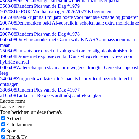
43
08/08
PostNL-bezorger steekt bewoner na ruzie over pakket
35
08/08
Random Pics van de Dag #1979
2
07/08
De FOK!Voetbalmanager 2026/2027 is begonnen
16
07/08
Meta krijgt half miljard boete voor mentale schade bij jongeren
20
07/08
Denemarken pakt AI-gebruik in scholen aan: extra mondelinge
examens
20
07/08
Random Pics van de Dag #1978
66
06/08
Onlyfans-model met G-cup wil als NASA-ambassadeur naar
maan
25
06/08
Huisarts per direct uit vak gezet om ernstig alcoholmisbruik
19
06/08
Drone met explosieven bij Duits vliegveld voedt vrees voor
hybride aanval
60
06/08
Waterschappen slaan alarm wegens droogte: Gereedschapskist
leeg
24
06/08
Zorgmedewerkster die 's nachts haar vriend bezocht terecht
ontslagen
38
06/08
Random Pics van de Dag #1977
21
05/08
Tanken in België wordt nóg aantrekkelijker
Laatste items
Laatste items
Toon berichten uit deze thema's
Actueel
Entertainment
Sport
Film & Tv