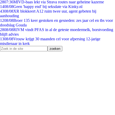
28
07:36
MIVD-baas lekt via Strava routes naar geheime kazerne
14
08/08
Geen 'happy end' bij seksdate via Kinky.nl
43
08/08
XR blokkeert A12 ruim twee uur, agent gebeten bij
aanhouding
12
08/08
Broer 135 keer gestoken en gesneden: zes jaar cel en tbs voor
doodslag Gouda
28
08/08
RIVM vindt PFAS in al de geteste moedermelk, borstvoeding
blijft advies
13
08/08
Vrouw krijgt 30 maanden cel voor afpersing 12-jarige
misdienaar in kerk