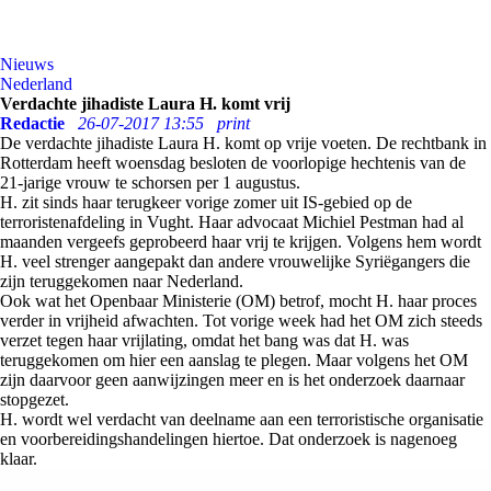
Nieuws
Nederland
Verdachte jihadiste Laura H. komt vrij
Redactie
26-07-2017 13:55
print
De verdachte jihadiste Laura H. komt op vrije voeten. De rechtbank in
Rotterdam heeft woensdag besloten de voorlopige hechtenis van de
21-jarige vrouw te schorsen per 1 augustus.
H. zit sinds haar terugkeer vorige zomer uit IS-gebied op de
terroristenafdeling in Vught. Haar advocaat Michiel Pestman had al
maanden vergeefs geprobeerd haar vrij te krijgen. Volgens hem wordt
H. veel strenger aangepakt dan andere vrouwelijke Syriëgangers die
zijn teruggekomen naar Nederland.
Ook wat het Openbaar Ministerie (OM) betrof, mocht H. haar proces
verder in vrijheid afwachten. Tot vorige week had het OM zich steeds
verzet tegen haar vrijlating, omdat het bang was dat H. was
teruggekomen om hier een aanslag te plegen. Maar volgens het OM
zijn daarvoor geen aanwijzingen meer en is het onderzoek daarnaar
stopgezet.
H. wordt wel verdacht van deelname aan een terroristische organisatie
en voorbereidingshandelingen hiertoe. Dat onderzoek is nagenoeg
klaar.