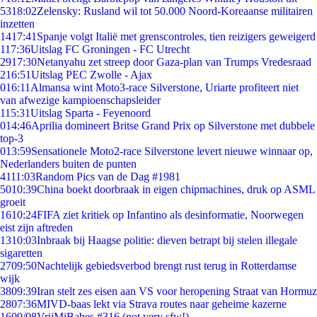
53
18:02
Zelensky: Rusland wil tot 50.000 Noord-Koreaanse militairen
inzetten
14
17:41
Spanje volgt Italië met grenscontroles, tien reizigers geweigerd
1
17:36
Uitslag FC Groningen - FC Utrecht
29
17:30
Netanyahu zet streep door Gaza-plan van Trumps Vredesraad
2
16:51
Uitslag PEC Zwolle - Ajax
0
16:11
Almansa wint Moto3-race Silverstone, Uriarte profiteert niet
van afwezige kampioenschapsleider
1
15:31
Uitslag Sparta - Feyenoord
0
14:46
Aprilia domineert Britse Grand Prix op Silverstone met dubbele
top-3
0
13:59
Sensationele Moto2-race Silverstone levert nieuwe winnaar op,
Nederlanders buiten de punten
41
11:03
Random Pics van de Dag #1981
50
10:39
China boekt doorbraak in eigen chipmachines, druk op ASML
groeit
16
10:24
FIFA ziet kritiek op Infantino als desinformatie, Noorwegen
eist zijn aftreden
13
10:03
Inbraak bij Haagse politie: dieven betrapt bij stelen illegale
sigaretten
27
09:50
Nachtelijk gebiedsverbod brengt rust terug in Rotterdamse
wijk
38
09:39
Iran stelt zes eisen aan VS voor heropening Straat van Hormuz
28
07:36
MIVD-baas lekt via Strava routes naar geheime kazerne
16
09/08
VrijMiBabes #316 (not very sfw!)