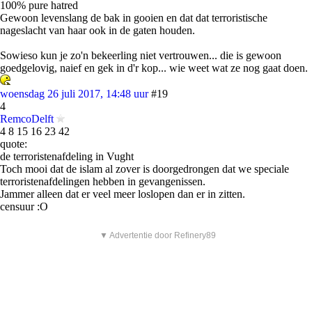
100% pure hatred
Gewoon levenslang de bak in gooien en dat dat terroristische
nageslacht van haar ook in de gaten houden.
Sowieso kun je zo'n bekeerling niet vertrouwen... die is gewoon
goedgelovig, naief en gek in d'r kop... wie weet wat ze nog gaat doen.
woensdag 26 juli 2017, 14:48 uur
#19
4
RemcoDelft
4 8 15 16 23 42
quote:
de terroristenafdeling in Vught
Toch mooi dat de islam al zover is doorgedrongen dat we speciale
terroristenafdelingen hebben in gevangenissen.
Jammer alleen dat er veel meer loslopen dan er in zitten.
censuur :O
▼ Advertentie door Refinery89