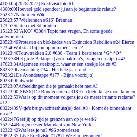
41
00:05
[2026/2027] Eredivisietoto #1
43
00:00
Hoeveel geld spendeer jij aan je beginnende relatie?
26
23:57
Natuur en Wild
256
23:57
[Wielrennen #616] Brennan!
1
23:57
Starten met 3d printen
151
23:53
[AKQ] #3384 Topic met vragen. En soms goede
antwoorden.
285
23:49
Protesten en blokkades van Extinction Rebellion #24 Eieren
7
23:46
Wat staat bij jou op nummer 1 en 2?
191
23:40
Touwtrekken 2.0 #636 - Team 1 beste team *G* *O*
79
23:38
Het grote Baktopic (voor bakfoto's, -vragen en -tips) #42
176
23:34
Algemeen steektopic, waar er een steekje los zit #3
88
23:29
Geocaching #34 - Het hele jaar rond
79
23:21
De Avondetappe #177 - Bijna voorbij :(
89
23:09
Palworld
257
23:07
Afbeeldingen die je gemaakt hebt met AI
131
23:00
[SBS6] De Bondgenoten #318 Een klein kusje moet kunnen
183
22:53
Wat is op dit moment volgens jou de meest irritante reclame?
#12
83
22:48
SV-tje's brugwachtershuis(je) deel #8 - Komt de binnenkant
nu af?
43
22:47
Geef jij op tijd je grenzen aan op je werk?
35
22:44
Burgemeester Mamdani van New York
123
22:42
Wat lees je nu? #96 zomerlezen
298
22:35
[Live Eredivisie #1787] We zijn begonnen!