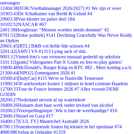
ontvangen
124
04:38
[FOK!Voetbalmanager 2026/2027] #1 We zijn er weer
103
03:43
De Schatkamer van Beeld & Geluid #4
296
03:38
Van kleuter tot puber deel 184
101
02:52
NASCAR #67
24
01:58
Hoogleraar: "Mensen worden steeds dommer" #2
87
01:51
[Britse politiek] #141 Declining Gracefully Was Never Really
an Option
206
01:45
[RTL] B&B vol liefde 6de seizoen #4
32
01:42
[AMV] VS #1313 Lying sack of shit.
90
01:12
Vinted-foto's van vrouwen massaal gedeeld op seksfora
11
01:11
[gratis] Videogames Part 9: Gratis en free-to-play games!
198
00:48
McDonald's, Burger King en KFC #82 - Meer korting a.u.b.
215
00:44
[NPO2] Zomergasten 2026 #1
105
00:43
[IndyCar] #115 We're in Nashville Tennessee
119
00:34
30 asielzoekers kosten 1 miljoen in hotel centrum Haarlem
127
00:33
Tour de France femmes 2026 #7 Allez vooruit DEMI
GODIN
282
00:27
Nederland stevent af op watertekort
184
00:26
Huisarts doet haar werk onder invloed van alcohol
102
00:23
Voorspellingstopic: Wie is hier de weerkundige? #16
236
00:19
Israel en Gaza #17
164
00:17
[CUL TV] Masterchef Australië 2026
67
00:13
Tenenkrommende fouten bij teksten in het openbaar #74
49
00:08
Oorlog in Oekraïne #1319