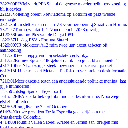
28
22:00
RIVM vindt PFAS in al de geteste moedermelk, borstvoeding
blijft advies
2
21:38
Vollering breekt Niewiadoma op slotklim en pakt tweede
eindzege
38
21:36
Iran stelt zes eisen aan VS voor heropening Straat van Hormuz
53
21:27
Trump wil dat J.D. Vance hem in 2028 opvolgt
41
20:56
Random Pics van de Dag #1981
18
20:37
Uitslag PSV - Fortuna Sittard
43
20:00
XR blokkeert A12 ruim twee uur, agent gebeten bij
aanhouding
14
17:23
Geen 'happy end' bij seksdate via Kinky.nl
35
17:22
Britney Spears: "Ik geloof dat ik heb gefaald als moeder"
43
17:19
PostNL-bezorger steekt bewoner na ruzie over pakket
68
17:15
EU bekritiseert Meta en TikTok om verspreiden desinformatie
Ceuta
72
16:01
Meer agressie tegen een andersluidende politieke mening, laat
jij je intimideren?
1
15:59
Uitslag Sparta - Feyenoord
16
15:52
FIFA ziet kritiek op Infantino als desinformatie, Noorwegen
eist zijn aftreden
24
15:52
Long live the 7th of October
6
14:34
Nieuwe president De la Espriella gaat strijd aan met
drugskartels Colombia
44
14:03
Houthi's vallen Saoedi-Arabië en Jemen aan, dreigen met
blokkade olieroute