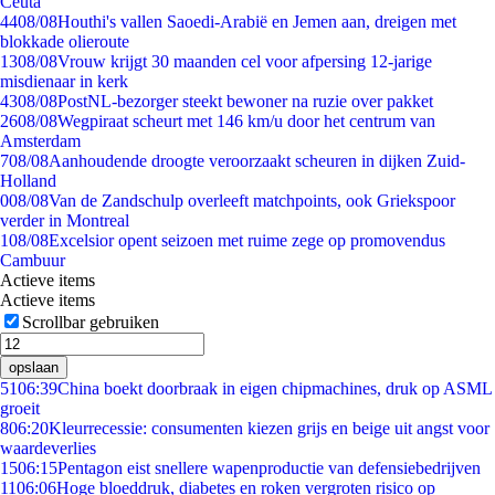
Ceuta
44
08/08
Houthi's vallen Saoedi-Arabië en Jemen aan, dreigen met
blokkade olieroute
13
08/08
Vrouw krijgt 30 maanden cel voor afpersing 12-jarige
misdienaar in kerk
43
08/08
PostNL-bezorger steekt bewoner na ruzie over pakket
26
08/08
Wegpiraat scheurt met 146 km/u door het centrum van
Amsterdam
7
08/08
Aanhoudende droogte veroorzaakt scheuren in dijken Zuid-
Holland
0
08/08
Van de Zandschulp overleeft matchpoints, ook Griekspoor
verder in Montreal
1
08/08
Excelsior opent seizoen met ruime zege op promovendus
Cambuur
Actieve items
Actieve items
Scrollbar gebruiken
opslaan
51
06:39
China boekt doorbraak in eigen chipmachines, druk op ASML
groeit
8
06:20
Kleurrecessie: consumenten kiezen grijs en beige uit angst voor
waardeverlies
15
06:15
Pentagon eist snellere wapenproductie van defensiebedrijven
11
06:06
Hoge bloeddruk, diabetes en roken vergroten risico op