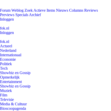
Forum
Weblog
Zoek
Actieve Items
Nieuws
Columns
Reviews
Previews
Specials
Archief
Inloggen
fok.nl
Inloggen
fok.nl
Actueel
Nederland
Internationaal
Economie
Politiek
Tech
Showbiz en Gossip
Opmerkelijk
Entertainment
Showbiz en Gossip
Muziek
Film
Televisie
Media & Cultuur
Bioscoopagenda