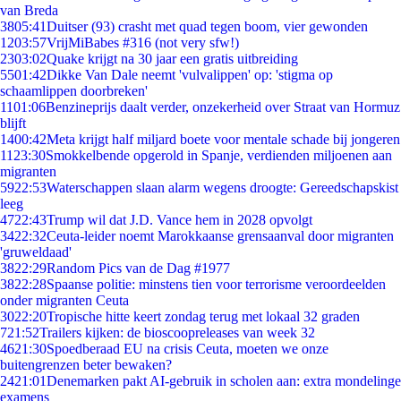
van Breda
38
05:41
Duitser (93) crasht met quad tegen boom, vier gewonden
12
03:57
VrijMiBabes #316 (not very sfw!)
23
03:02
Quake krijgt na 30 jaar een gratis uitbreiding
55
01:42
Dikke Van Dale neemt 'vulvalippen' op: 'stigma op
schaamlippen doorbreken'
11
01:06
Benzineprijs daalt verder, onzekerheid over Straat van Hormuz
blijft
14
00:42
Meta krijgt half miljard boete voor mentale schade bij jongeren
11
23:30
Smokkelbende opgerold in Spanje, verdienden miljoenen aan
migranten
59
22:53
Waterschappen slaan alarm wegens droogte: Gereedschapskist
leeg
47
22:43
Trump wil dat J.D. Vance hem in 2028 opvolgt
34
22:32
Ceuta-leider noemt Marokkaanse grensaanval door migranten
'gruweldaad'
38
22:29
Random Pics van de Dag #1977
38
22:28
Spaanse politie: minstens tien voor terrorisme veroordeelden
onder migranten Ceuta
30
22:20
Tropische hitte keert zondag terug met lokaal 32 graden
7
21:52
Trailers kijken: de bioscoopreleases van week 32
46
21:30
Spoedberaad EU na crisis Ceuta, moeten we onze
buitengrenzen beter bewaken?
24
21:01
Denemarken pakt AI-gebruik in scholen aan: extra mondelinge
examens