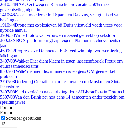
26
10:54
NAVO zet wegens Russische provocatie 250% meer
gevechtsvliegtuigen in
14
10:46
Accell, moederbedrijf Sparta en Batavus, vraagt uitstel van
betaling aan
19
10:44
Drone met explosieven bij Duits vliegveld voedt vrees voor
hybride aanval
39
09:53
Vinted-foto's van vrouwen massaal gedeeld op seksfora
3
09:33
XBOX platform krijgt zijn eigen "Platinum" achievements dit
jaar
46
09:22
Progressieve Democraat El-Sayed wint nipt voorverkiezing
Michigan
34
07/08
Wakker Dier dient klacht in tegen insectenfabriek Protix om
duurzaamheidsclaims
85
07/08
'Witte' mannen discrimineren is volgens OM geen enkel
probleem
27
07/08
Doden bij Oekraïense droneaanvallen op Moskou en Sint-
Petersburg
34
07/08
Kind overleden na aanrijding door AH-bestelbus in Dordrecht
53
07/08
Van den Brink zet nog eens 14 gemeenten onder toezicht om
spreidingswet
Forum
Forum
Scrollbar gebruiken