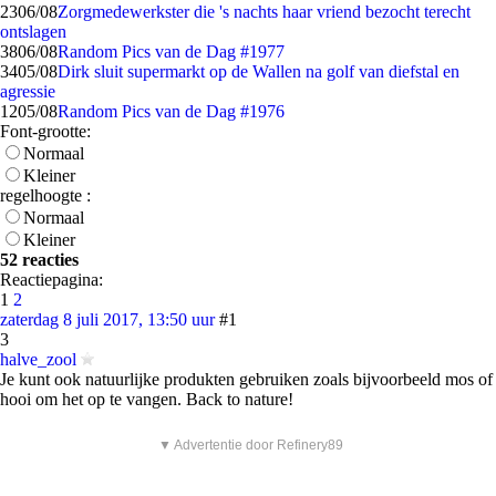
23
06/08
Zorgmedewerkster die 's nachts haar vriend bezocht terecht
ontslagen
38
06/08
Random Pics van de Dag #1977
34
05/08
Dirk sluit supermarkt op de Wallen na golf van diefstal en
agressie
12
05/08
Random Pics van de Dag #1976
Font-grootte:
Normaal
Kleiner
regelhoogte :
Normaal
Kleiner
52 reacties
Reactiepagina:
1
2
zaterdag 8 juli 2017, 13:50 uur
#1
3
halve_zool
Je kunt ook natuurlijke produkten gebruiken zoals bijvoorbeeld mos of
hooi om het op te vangen. Back to nature!
▼ Advertentie door Refinery89