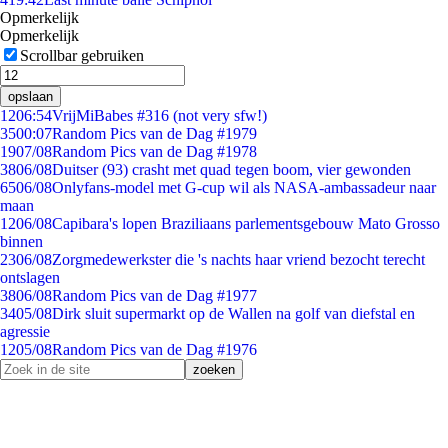
Opmerkelijk
Opmerkelijk
Scrollbar gebruiken
opslaan
12
06:54
VrijMiBabes #316 (not very sfw!)
35
00:07
Random Pics van de Dag #1979
19
07/08
Random Pics van de Dag #1978
38
06/08
Duitser (93) crasht met quad tegen boom, vier gewonden
65
06/08
Onlyfans-model met G-cup wil als NASA-ambassadeur naar
maan
12
06/08
Capibara's lopen Braziliaans parlementsgebouw Mato Grosso
binnen
23
06/08
Zorgmedewerkster die 's nachts haar vriend bezocht terecht
ontslagen
38
06/08
Random Pics van de Dag #1977
34
05/08
Dirk sluit supermarkt op de Wallen na golf van diefstal en
agressie
12
05/08
Random Pics van de Dag #1976