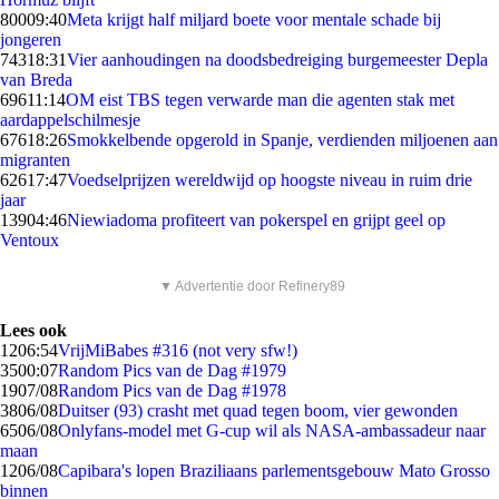
800
09:40
Meta krijgt half miljard boete voor mentale schade bij
jongeren
743
18:31
Vier aanhoudingen na doodsbedreiging burgemeester Depla
van Breda
696
11:14
OM eist TBS tegen verwarde man die agenten stak met
aardappelschilmesje
676
18:26
Smokkelbende opgerold in Spanje, verdienden miljoenen aan
migranten
626
17:47
Voedselprijzen wereldwijd op hoogste niveau in ruim drie
jaar
139
04:46
Niewiadoma profiteert van pokerspel en grijpt geel op
Ventoux
▼ Advertentie door Refinery89
Lees ook
12
06:54
VrijMiBabes #316 (not very sfw!)
35
00:07
Random Pics van de Dag #1979
19
07/08
Random Pics van de Dag #1978
38
06/08
Duitser (93) crasht met quad tegen boom, vier gewonden
65
06/08
Onlyfans-model met G-cup wil als NASA-ambassadeur naar
maan
12
06/08
Capibara's lopen Braziliaans parlementsgebouw Mato Grosso
binnen