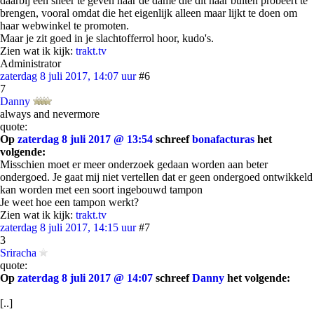
daarbij een sneer te geven naar de dame die dit naar buiten probeert te
brengen, vooral omdat die het eigenlijk alleen maar lijkt te doen om
haar webwinkel te promoten.
Maar je zit goed in je slachtofferrol hoor, kudo's.
Zien wat ik kijk:
trakt.tv
Administrator
zaterdag 8 juli 2017, 14:07 uur
#6
7
Danny
always and nevermore
quote:
Op
zaterdag 8 juli 2017 @ 13:54
schreef
bonafacturas
het
volgende:
Misschien moet er meer onderzoek gedaan worden aan beter
ondergoed. Je gaat mij niet vertellen dat er geen ondergoed ontwikkeld
kan worden met een soort ingebouwd tampon
Je weet hoe een tampon werkt?
Zien wat ik kijk:
trakt.tv
zaterdag 8 juli 2017, 14:15 uur
#7
3
Sriracha
quote:
Op
zaterdag 8 juli 2017 @ 14:07
schreef
Danny
het volgende:
[..]