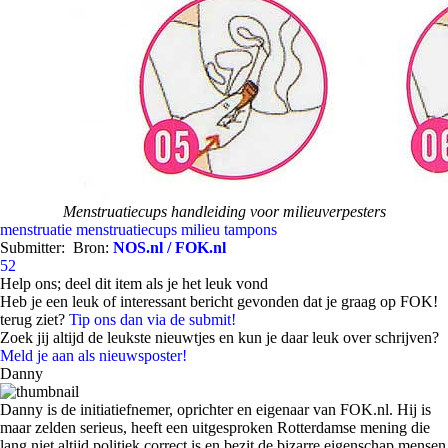
Menstruatiecups handleiding voor milieuverpesters
menstruatie
menstruatiecups
milieu
tampons
Submitter:
Bron:
NOS.nl / FOK.nl
52
Help ons; deel dit item als je het leuk vond
Heb je een leuk of interessant bericht gevonden dat je graag op FOK!
terug ziet?
Tip ons dan via de submit!
Zoek jij altijd de leukste nieuwtjes en kun je daar leuk over schrijven?
Meld je aan als nieuwsposter!
Danny
Danny is de initiatiefnemer, oprichter en eigenaar van FOK.nl. Hij is
maar zelden serieus, heeft een uitgesproken Rotterdamse mening die
lang niet altijd politiek correct is en bezit de bizarre eigenschap mensen