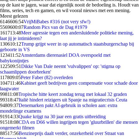
op de kast te jagen, waar dat eigenlijk nooit de bedoeling is. Houdt van
films, series, tech en gamen, en wil vooral nieuws met een mening.
Meest gelezen
61466
06:54
VrijMiBabes #316 (not very sfw!)
55696
00:07
Random Pics van de Dag #1979
1617
13:48
Meer agressie tegen een andersluidende politieke mening,
laat jij je intimideren?
1306
10:12
Trump grijpt weer in op automatisch staatsburgerschap bij
geboorte in VS
1234
11:52
Amsterdams dierenasiel DOA overspoeld met
babykonijntjes
1225
09:51
Dikke Van Dale neemt 'vulvalippen' op: 'stigma op
schaamlippen doorbreken'
1178
09:05
Peter Faber (82) overleden
1047
11:46
Kabinet geeft bedrijven geen compensatie voor schade door
laagwater
998
11:08
Tropische hitte keert zondag terug met lokaal 32 graden
993
18:47
Italië hindert reizigers uit Spanje na migratiecrisis Ceuta
948
09:37
Denemarken pakt AI-gebruik in scholen aan: extra
mondelinge examens
919
14:33
Quake krijgt na 30 jaar een gratis uitbreiding
915
18:08
CDA en D66 willen ingrijpen tegen 'gluurbrillen' die mensen
ongemerkt filmen
885
17:56
Benzineprijs daalt verder, onzekerheid over Straat van
Hormuz blijft