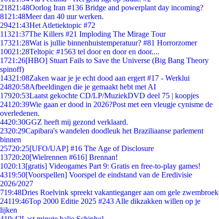
218
21:48
Oorlog Iran #136 Bridge and powerplant day incoming?
81
21:48
Meer dan 40 uur werken.
294
21:43
Het Atletiektopic #72
113
21:37
The Killers #21 Imploding The Mirage Tour
173
21:28
Wat is jullie binnenhuistemperatuur? #81 Horrorzomer
100
21:28
Teltopic #1563 tel door en door en door....
17
21:26
[HBO] Stuart Fails to Save the Universe (Big Bang Theory
spinoff)
143
21:08
Zaken waar je je echt dood aan ergert #17 - Werklui
248
20:58
Afbeeldingen die je gemaakt hebt met AI
179
20:53
Laatst gekochte CD/LP/MuziekDVD deel 75 | koopjes
241
20:39
Wie gaan er dood in 2026?Post met een vleugje cynisme de
overledenen.
44
20:30
GGZ heeft mij gezond verklaard.
23
20:29
Capibara's wandelen doodleuk het Braziliaanse parlement
binnen
257
20:25
[UFO/UAP] #16 The Age of Disclosure
137
20:20
[Wielrennen #616] Brennan!
10
20:13
[gratis] Videogames Part 9: Gratis en free-to-play games!
43
19:50
[Voorspellen] Voorspel de eindstand van de Eredivisie
2026/2027
7
19:48
Dries Roelvink spreekt vakantieganger aan om gele zwembroek
241
19:46
Top 2000 Editie 2025 #243 Alle dikzakken willen op je
lijken
4
19:42
Last minute balie Schiphol