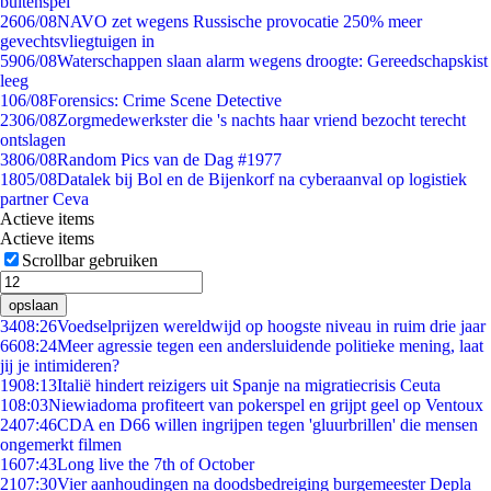
buitenspel
26
06/08
NAVO zet wegens Russische provocatie 250% meer
gevechtsvliegtuigen in
59
06/08
Waterschappen slaan alarm wegens droogte: Gereedschapskist
leeg
1
06/08
Forensics: Crime Scene Detective
23
06/08
Zorgmedewerkster die 's nachts haar vriend bezocht terecht
ontslagen
38
06/08
Random Pics van de Dag #1977
18
05/08
Datalek bij Bol en de Bijenkorf na cyberaanval op logistiek
partner Ceva
Actieve items
Actieve items
Scrollbar gebruiken
opslaan
34
08:26
Voedselprijzen wereldwijd op hoogste niveau in ruim drie jaar
66
08:24
Meer agressie tegen een andersluidende politieke mening, laat
jij je intimideren?
19
08:13
Italië hindert reizigers uit Spanje na migratiecrisis Ceuta
1
08:03
Niewiadoma profiteert van pokerspel en grijpt geel op Ventoux
24
07:46
CDA en D66 willen ingrijpen tegen 'gluurbrillen' die mensen
ongemerkt filmen
16
07:43
Long live the 7th of October
21
07:30
Vier aanhoudingen na doodsbedreiging burgemeester Depla