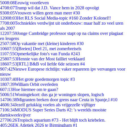
50
08:08
Eeuwig voortleven
47
08:07
Trump wil dat J.D. Vance hem in 2028 opvolgt
93
08:05
Vrouwen willen geen man meer #30
120
08:03
Het RLS Social Media-topic #160 Zonder Kolonel!!
77
08:00
Techniekles verdwijnt uit onderbouw: maar half zo veel uren
als 2007
122
07:59
Jonge Cambridge professor stapt op na claims over plagiaat
en leugens
25
07:58
Op vakantie met (kleine) kinderen #30
106
07:55
[Breien] Deel 21, met zomerbreisels
11
07:55
Opmerkelijke foto's van Funda #243
258
07:53
Hennie van der Most failliet verklaard
186
07:53
[RTL] B&B vol liefde 6de seizoen #4
9
07:42
Nieuwe Europese richtlijn: vaker repareren ipv vervangen voor
nieuw
103
07:40
Het grote goedemorgen topic #3
18
07:39
William Orbit overleden
6
07:13
Hoe hiermee om te gaan?
50
06:51
Woningtekort: dus ga je woningen slopen, logisch
147
06:38
Migranten breken door grens naar Ceuta in Spanje,l #10
46
06:34
Jezelf gelukkig voelen als vrijgezelle vijftiger
71
06:34
MODUS Super Series Darts #2: 's werelds mooiste
dartskweekvijver
277
06:26
Tropisch aquarium #73 - Het blijft toch kriebelen.
4
05:26
EK Atletiek 2026 te Birmingham #1