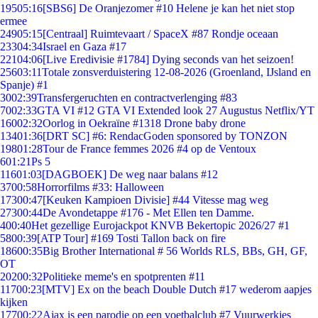
195
05:16
[SBS6] De Oranjezomer #10 Helene je kan het niet stop
ermee
249
05:15
[Centraal] Ruimtevaart / SpaceX #87 Rondje oceaan
233
04:34
Israel en Gaza #17
221
04:06
[Live Eredivisie #1784] Dying seconds van het seizoen!
256
03:11
Totale zonsverduistering 12-08-2026 (Groenland, IJsland en
Spanje) #1
30
02:39
Transfergeruchten en contractverlenging #83
70
02:33
GTA VI #12 GTA VI Extended look 27 Augustus Netflix/YT
160
02:32
Oorlog in Oekraïne #1318 Drone baby drone
134
01:36
[DRT SC] #6: RendacGoden sponsored by TONZON
198
01:28
Tour de France femmes 2026 #4 op de Ventoux
6
01:21
Ps 5
116
01:03
[DAGBOEK] De weg naar balans #12
37
00:58
Horrorfilms #33: Halloween
173
00:47
[Keuken Kampioen Divisie] #44 Vitesse mag weg
273
00:44
De Avondetappe #176 - Met Ellen ten Damme.
4
00:40
Het gezellige Eurojackpot KNVB Bekertopic 2026/27 #1
58
00:39
[ATP Tour] #169 Tosti Tallon back on fire
186
00:35
Big Brother International # 56 Worlds RLS, BBs, GH, GF,
OT
202
00:32
Politieke meme's en spotprenten #11
117
00:23
[MTV] Ex on the beach Double Dutch #17 wederom aapjes
kijken
177
00:22
Ajax is een parodie op een voetbalclub #7 Vuurwerkjes