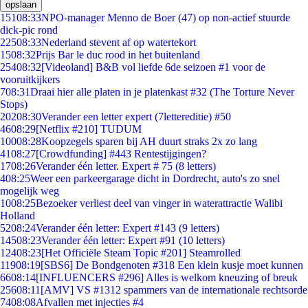
opslaan
151
08:33
NPO-manager Menno de Boer (47) op non-actief stuurde
dick-pic rond
225
08:33
Nederland stevent af op watertekort
15
08:32
Prijs Bar le duc rood in het buitenland
254
08:32
[Videoland] B&B vol liefde 6de seizoen #1 voor de
vooruitkijkers
7
08:31
Draai hier alle platen in je platenkast #32 (The Torture Never
Stops)
202
08:30
Verander een letter expert (7lettereditie) #50
46
08:29
[Netflix #210] TUDUM
100
08:28
Koopzegels sparen bij AH duurt straks 2x zo lang
41
08:27
[Crowdfunding] #443 Rentestijgingen?
17
08:26
Verander één letter. Expert # 75 (8 letters)
4
08:25
Weer een parkeergarage dicht in Dordrecht, auto's zo snel
mogelijk weg
10
08:25
Bezoeker verliest deel van vinger in waterattractie Walibi
Holland
52
08:24
Verander één letter: Expert #143 (9 letters)
145
08:23
Verander één letter: Expert #91 (10 letters)
124
08:23
[Het Officiële Steam Topic #201] Steamrolled
119
08:19
[SBS6] De Bondgenoten #318 Een klein kusje moet kunnen
66
08:14
[INFLUENCERS #296] Alles is welkom kneuzing of breuk
256
08:11
[AMV] VS #1312 spammers van de internationale rechtsorde
74
08:08
Afvallen met injecties #4