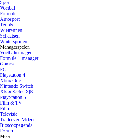
Sport
Voetbal
Formule 1
Autosport
Tennis
Wielrennen
Schaatsen
Wintersporten
Managerspelen
Voetbalmanager
Formule 1-manager
Games
PC
Playstation 4
Xbox One
Nintendo Switch
Xbox Series X|S
PlayStation 5
Film & TV
Film
Televisie
Trailers en Videos
Bioscoopagenda
Forum
Meer