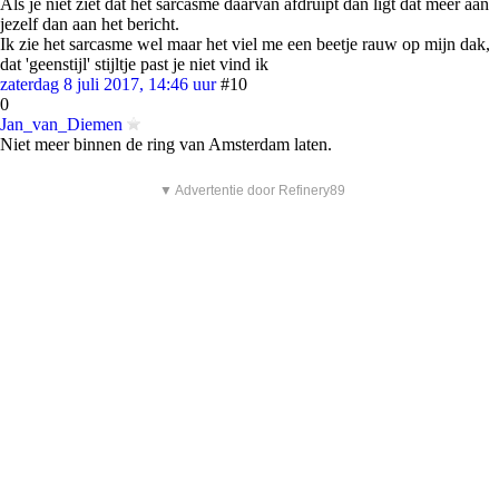
Als je niet ziet dat het sarcasme daarvan afdruipt dan ligt dat meer aan
jezelf dan aan het bericht.
Ik zie het sarcasme wel maar het viel me een beetje rauw op mijn dak,
dat 'geenstijl' stijltje past je niet vind ik
zaterdag 8 juli 2017, 14:46 uur
#10
0
Jan_van_Diemen
Niet meer binnen de ring van Amsterdam laten.
▼ Advertentie door Refinery89