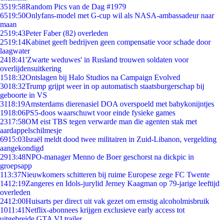
35
19:58
Random Pics van de Dag #1979
65
19:50
Onlyfans-model met G-cup wil als NASA-ambassadeur naar
maan
25
19:43
Peter Faber (82) overleden
25
19:14
Kabinet geeft bedrijven geen compensatie voor schade door
laagwater
24
18:41
'Zwarte weduwes' in Rusland trouwen soldaten voor
overlijdensuitkering
15
18:32
Ontslagen bij Halo Studios na Campaign Evolved
30
18:32
Trump grijpt weer in op automatisch staatsburgerschap bij
geboorte in VS
31
18:19
Amsterdams dierenasiel DOA overspoeld met babykonijntjes
19
18:06
PS5-doos waarschuwt voor einde fysieke games
23
17:58
OM eist TBS tegen verwarde man die agenten stak met
aardappelschilmesje
69
15:03
Israël meldt dood twee militairen in Zuid-Libanon, vergelding
aangekondigd
29
13:48
NPO-manager Menno de Boer geschorst na dickpic in
groepsapp
1
13:37
Nieuwkomers schitteren bij ruime Europese zege FC Twente
14
12:19
Zangeres en Idols-jurylid Jerney Kaagman op 79-jarige leeftijd
overleden
24
12:00
Huisarts per direct uit vak gezet om ernstig alcoholmisbruik
10
11:41
Netflix-abonnees krijgen exclusieve early access tot
uitgebreide GTA VI trailer