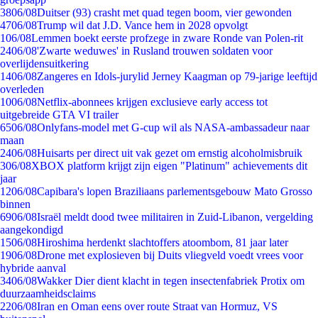
38
06/08
Duitser (93) crasht met quad tegen boom, vier gewonden
47
06/08
Trump wil dat J.D. Vance hem in 2028 opvolgt
1
06/08
Lemmen boekt eerste profzege in zware Ronde van Polen-rit
24
06/08
'Zwarte weduwes' in Rusland trouwen soldaten voor
overlijdensuitkering
14
06/08
Zangeres en Idols-jurylid Jerney Kaagman op 79-jarige leeftijd
overleden
10
06/08
Netflix-abonnees krijgen exclusieve early access tot
uitgebreide GTA VI trailer
65
06/08
Onlyfans-model met G-cup wil als NASA-ambassadeur naar
maan
24
06/08
Huisarts per direct uit vak gezet om ernstig alcoholmisbruik
3
06/08
XBOX platform krijgt zijn eigen "Platinum" achievements dit
jaar
12
06/08
Capibara's lopen Braziliaans parlementsgebouw Mato Grosso
binnen
69
06/08
Israël meldt dood twee militairen in Zuid-Libanon, vergelding
aangekondigd
15
06/08
Hiroshima herdenkt slachtoffers atoombom, 81 jaar later
19
06/08
Drone met explosieven bij Duits vliegveld voedt vrees voor
hybride aanval
34
06/08
Wakker Dier dient klacht in tegen insectenfabriek Protix om
duurzaamheidsclaims
22
06/08
Iran en Oman eens over route Straat van Hormuz, VS