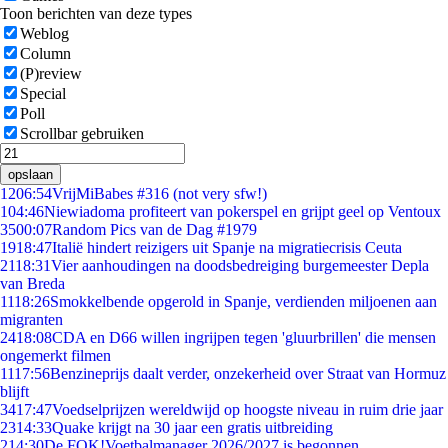
Toon berichten van deze types
Weblog
Column
(P)review
Special
Poll
Scrollbar gebruiken
opslaan
12
06:54
VrijMiBabes #316 (not very sfw!)
1
04:46
Niewiadoma profiteert van pokerspel en grijpt geel op Ventoux
35
00:07
Random Pics van de Dag #1979
19
18:47
Italië hindert reizigers uit Spanje na migratiecrisis Ceuta
21
18:31
Vier aanhoudingen na doodsbedreiging burgemeester Depla
van Breda
11
18:26
Smokkelbende opgerold in Spanje, verdienden miljoenen aan
migranten
24
18:08
CDA en D66 willen ingrijpen tegen 'gluurbrillen' die mensen
ongemerkt filmen
11
17:56
Benzineprijs daalt verder, onzekerheid over Straat van Hormuz
blijft
34
17:47
Voedselprijzen wereldwijd op hoogste niveau in ruim drie jaar
23
14:33
Quake krijgt na 30 jaar een gratis uitbreiding
2
14:30
De FOK!Voetbalmanager 2026/2027 is begonnen