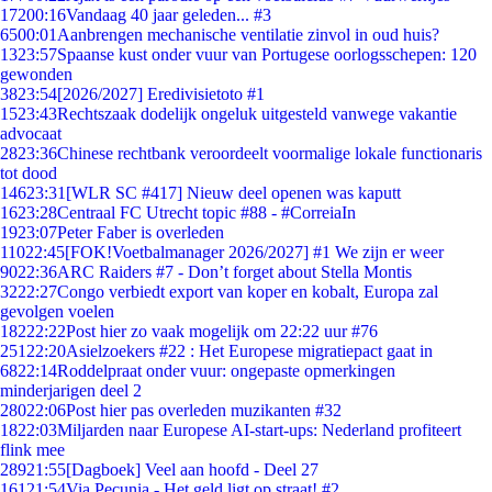
172
00:16
Vandaag 40 jaar geleden... #3
65
00:01
Aanbrengen mechanische ventilatie zinvol in oud huis?
13
23:57
Spaanse kust onder vuur van Portugese oorlogsschepen: 120
gewonden
38
23:54
[2026/2027] Eredivisietoto #1
15
23:43
Rechtszaak dodelijk ongeluk uitgesteld vanwege vakantie
advocaat
28
23:36
Chinese rechtbank veroordeelt voormalige lokale functionaris
tot dood
146
23:31
[WLR SC #417] Nieuw deel openen was kaputt
16
23:28
Centraal FC Utrecht topic #88 - #CorreiaIn
19
23:07
Peter Faber is overleden
110
22:45
[FOK!Voetbalmanager 2026/2027] #1 We zijn er weer
90
22:36
ARC Raiders #7 - Don’t forget about Stella Montis
32
22:27
Congo verbiedt export van koper en kobalt, Europa zal
gevolgen voelen
182
22:22
Post hier zo vaak mogelijk om 22:22 uur #76
251
22:20
Asielzoekers #22 : Het Europese migratiepact gaat in
68
22:14
Roddelpraat onder vuur: ongepaste opmerkingen
minderjarigen deel 2
280
22:06
Post hier pas overleden muzikanten #32
18
22:03
Miljarden naar Europese AI-start-ups: Nederland profiteert
flink mee
289
21:55
[Dagboek] Veel aan hoofd - Deel 27
161
21:54
Via Pecunia - Het geld ligt op straat! #2