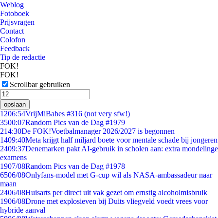
Weblog
Fotoboek
Prijsvragen
Contact
Colofon
Feedback
Tip de redactie
FOK!
FOK!
Scrollbar gebruiken
opslaan
12
06:54
VrijMiBabes #316 (not very sfw!)
35
00:07
Random Pics van de Dag #1979
2
14:30
De FOK!Voetbalmanager 2026/2027 is begonnen
14
09:40
Meta krijgt half miljard boete voor mentale schade bij jongeren
24
09:37
Denemarken pakt AI-gebruik in scholen aan: extra mondelinge
examens
19
07/08
Random Pics van de Dag #1978
65
06/08
Onlyfans-model met G-cup wil als NASA-ambassadeur naar
maan
24
06/08
Huisarts per direct uit vak gezet om ernstig alcoholmisbruik
19
06/08
Drone met explosieven bij Duits vliegveld voedt vrees voor
hybride aanval