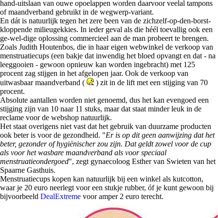
hand-uitslaan van ouwe opoelappen worden daarvoor veelal tampons
of maandverband gebruikt in de wegwerp-variant.
En dát is natuurlijk tegen het zere been van de zichzelf-op-den-borst-
kloppende milieugekkies. In ieder geval als die héél toevallig ook een
ge-wel-dige oplossing commercieel aan de man probeert te brengen.
Zoals Judith Houtenbos, die in haar eigen webwinkel de verkoop van
menstruatiecups (een bakje dat inwendig het bloed opvangt en dat - na
leeggooien - gewoon opnieuw kan worden ingebracht) met 125
procent zag stijgen in het afgelopen jaar. Ook de verkoop van
uitwasbaar maandverband (
) zit in de lift met een stijging van 70
procent.
Absolute aantallen worden niet genoemd, dus het kan evengoed een
stijging zijn van 10 naar 11 stuks, maar dat staat minder leuk in de
reclame voor de webshop natuurlijk.
Het staat overigens niet vast dat het gebruik van duurzame producten
ook beter is voor de gezondheid. "
Er is op dit geen aanwijzing dat het
beter, gezonder of hygiënischer zou zijn. Dat geldt zowel voor de cup
als voor het wasbare maandverband als voor speciaal
menstruatieondergoed
", zegt gynaecoloog Esther van Swieten van het
Spaarne Gasthuis.
Menstruatiecups kopen kan natuurlijk bij een winkel als kutcotton,
waar je 20 euro neerlegt voor een stukje rubber, óf je kunt gewoon bij
bijvoorbeeld
DealExtreme
voor amper 2 euro terecht.