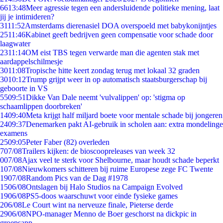
66
13:48
Meer agressie tegen een andersluidende politieke mening, laat
jij je intimideren?
31
11:52
Amsterdams dierenasiel DOA overspoeld met babykonijntjes
25
11:46
Kabinet geeft bedrijven geen compensatie voor schade door
laagwater
23
11:14
OM eist TBS tegen verwarde man die agenten stak met
aardappelschilmesje
30
11:08
Tropische hitte keert zondag terug met lokaal 32 graden
30
10:12
Trump grijpt weer in op automatisch staatsburgerschap bij
geboorte in VS
55
09:51
Dikke Van Dale neemt 'vulvalippen' op: 'stigma op
schaamlippen doorbreken'
14
09:40
Meta krijgt half miljard boete voor mentale schade bij jongeren
24
09:37
Denemarken pakt AI-gebruik in scholen aan: extra mondelinge
examens
25
09:05
Peter Faber (82) overleden
7
07/08
Trailers kijken: de bioscoopreleases van week 32
0
07/08
Ajax veel te sterk voor Shelbourne, maar houdt schade beperkt
1
07/08
Nieuwkomers schitteren bij ruime Europese zege FC Twente
19
07/08
Random Pics van de Dag #1978
15
06/08
Ontslagen bij Halo Studios na Campaign Evolved
19
06/08
PS5-doos waarschuwt voor einde fysieke games
2
06/08
Le Court wint na nerveuze finale, Pieterse derde
29
06/08
NPO-manager Menno de Boer geschorst na dickpic in
groepsapp