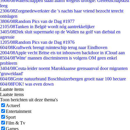
59
06/08
Waterschappen slaan alarm wegens droogte: Gereedschapskist
leeg
23
06/08
Zorgmedewerkster die 's nachts haar vriend bezocht terecht
ontslagen
38
06/08
Random Pics van de Dag #1977
21
05/08
Tanken in België wordt nóg aantrekkelijker
34
05/08
Dirk sluit supermarkt op de Wallen na golf van diefstal en
agressie
12
05/08
Random Pics van de Dag #1976
6
04/08
Kraftwerk brengt ruimteschip terug naar Eindhoven
20
04/08
Apple vecht Britse eis tot inbouwen backdoor in iCloud aan
85
04/08
'Witte' mannen discrimineren is volgens OM geen enkel
probleem
34
04/08
Ceuta-leider noemt Marokkaanse grensaanval door migranten
'gruweldaad'
6
04/08
Grote natuurbrand Boschhuizerbergen groeit naar 100 hectare
6
04/08
FOK! was even down
Laatste items
Laatste items
Toon berichten uit deze thema's
Actueel
Entertainment
Sport
Film & Tv
Games