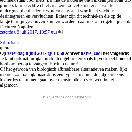
techniek staat voor niets. En met de moderne ontwikkelingen zoals 3D
printers kun je echt wel iets maken hoor. Het materiaal van het
ondergoed dient beter te worden en geacht wordt het vocht te
desintegreren en vervluchten. Echter zijn dit technieken die op de
lange termijn geschoven kunnen worden maar niet onmogelijk geacht.
Facturen Napoleon
zaterdag 8 juli 2017, 13:57 uur
#4
7
Sriracha
quote:
Op
zaterdag 8 juli 2017 @ 13:50
schreef
halve_zool
het volgende:
Je kunt ook natuurlijke produkten gebruiken zoals bijvoorbeeld mos of
hooi om het op te vangen. Back to nature!
Of het gewoon van biologisch afbreekbare alternatieven maken, lijkt
me niet zo moeilijk maar dit is een typisch mannendraadje om eens
lekker los te kunnen gaan over menstruatie en vrouwen in het
algemeen
▼ Advertentie door Refinery89