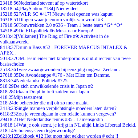
234
18:56
Nederland stevent af op watertekort
185
18:54
[PlayStation #184] Nieuw deel
152
18:52
[WLR SC #417] Nieuw deel openen was kaputt
163
18:51
Dingen waar je enorm vrolijk van wordt #3
179
18:50
Touwtrekken 2.0 #636 - Team 1 beste team *G* *O*
145
18:49
De EU-politiek #6 Musk naar Europa!
50
18:42
[Vulkanen] The Ring of Fire #9: Activiteit in de
vulkaanwereld
84
18:37
Drum n Bass #52 - FOREVER MARCUS INTALEX &
APEX..
50
18:37
OM-Teamleider met kinderporno is oud-directeur van twee
basisscholen
25
18:36
Twee zwaargewonden bij eenzijdig ongeval Zeeland.
276
18:35
De Avondetappe #176 - Met Ellen ten Damme.
88
18:34
Nederlandse Politiek #725
5
18:29
De zich ontwikkelende crisis in Japan #2
8
18:28
Orkaan Dolphin treft zuiden van Japan
4
18:25
Mijn testament
2
18:24
de beheerder die mij oh zo moe maakt.
34
18:23
Single mannen verplichtsingle moeders laten daten?
61
18:23
Zou je vreemdgaan in een relatie kunnen vergeven?
294
18:21
Het Nederlandse tennis #35 - Lamensgodin
148
18:14
Wat je ook stemt, je krijgt in NL altijd Links Liberaal Beleid.
2
18:14
Scholensysteem tegenwoordig?
62
18:12
Zeikhoek #12 Het moet niet gekker worden # echt !!