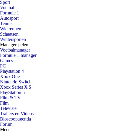
Sport
Voetbal
Formule 1
Autosport
Tennis
Wielrennen
Schaatsen
Wintersporten
Managerspelen
Voetbalmanager
Formule 1-manager
Games
PC
Playstation 4
Xbox One
Nintendo Switch
Xbox Series X|S
PlayStation 5
Film & TV
Film
Televisie
Trailers en Videos
Bioscoopagenda
Forum
Meer