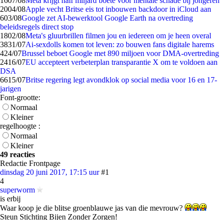
16
07/08
Meta krijgt half miljard boete voor mentale schade bij jongeren
20
04/08
Apple vecht Britse eis tot inbouwen backdoor in iCloud aan
6
03/08
Google zet AI-bewerktool Google Earth na overtreding
beleidsregels direct stop
18
02/08
Meta's gluurbrillen filmen jou en iedereen om je heen overal
38
31/07
Ai-sexdolls komen tot leven: zo bouwen fans digitale harems
4
24/07
Brussel beboet Google met 890 miljoen voor DMA-overtreding
24
16/07
EU accepteert verbeterplan transparantie X om te voldoen aan
DSA
66
15/07
Britse regering legt avondklok op social media voor 16 en 17-
jarigen
Font-grootte:
Normaal
Kleiner
regelhoogte :
Normaal
Kleiner
49 reacties
Redactie Frontpage
dinsdag 20 juni 2017, 17:15 uur
#1
4
superworm
is erbij
Waar koop je die blitse groenblauwe jas van die mevrouw?
Steun Stichting Bijen Zonder Zorgen!