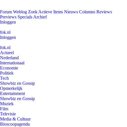
Forum
Weblog
Zoek
Actieve Items
Nieuws
Columns
Reviews
Previews
Specials
Archief
Inloggen
fok.nl
Inloggen
fok.nl
Actueel
Nederland
Internationaal
Economie
Politiek
Tech
Showbiz en Gossip
Opmerkelijk
Entertainment
Showbiz en Gossip
Muziek
Film
Televisie
Media & Cultuur
Bioscoopagenda