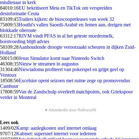
misdienaar in kerk
840
10:16
EU bekritiseert Meta en TikTok om verspreiden
desinformatie Ceuta
831
09:45
Trailers kijken: de bioscoopreleases van week 32
758
09:53
Houthi's vallen Saoedi-Arabië en Jemen aan, dreigen met
blokkade olieroute
633
12:17
RIVM vindt PFAS in al het geteste moedermelk,
borstvoeding blijft advies
581
09:28
Aanhoudende droogte veroorzaakt scheuren in dijken Zuid-
Holland
500
15:00
Jesus Simulator komt naar Nintendo Switch
463
08:35
Nieuw te streamen in augustus
313
04:46
Niewiadoma profiteert van pokerspel en grijpt geel op
Ventoux
185
08:56
Excelsior opent seizoen met ruime zege op promovendus
Cambuur
178
08:59
Van de Zandschulp overleeft matchpoints, ook Griekspoor
verder in Montreal
▼ Advertentie door Refinery89
Lees ook
14
09/02
Kamp: aanlegkosten snel internet omlaag
97
07/12
Kabinet: supersnel internet voor iedereen