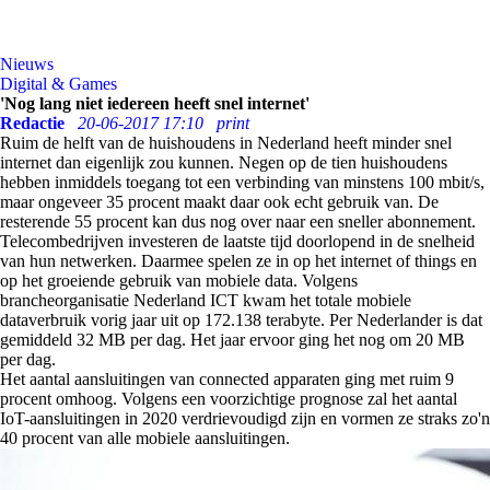
Nieuws
Digital & Games
'Nog lang niet iedereen heeft snel internet'
Redactie
20-06-2017 17:10
print
Ruim de helft van de huishoudens in Nederland heeft minder snel
internet dan eigenlijk zou kunnen. Negen op de tien huishoudens
hebben inmiddels toegang tot een verbinding van minstens 100 mbit/s,
maar ongeveer 35 procent maakt daar ook echt gebruik van. De
resterende 55 procent kan dus nog over naar een sneller abonnement.
Telecombedrijven investeren de laatste tijd doorlopend in de snelheid
van hun netwerken. Daarmee spelen ze in op het internet of things en
op het groeiende gebruik van mobiele data. Volgens
brancheorganisatie Nederland ICT kwam het totale mobiele
dataverbruik vorig jaar uit op 172.138 terabyte. Per Nederlander is dat
gemiddeld 32 MB per dag. Het jaar ervoor ging het nog om 20 MB
per dag.
Het aantal aansluitingen van connected apparaten ging met ruim 9
procent omhoog. Volgens een voorzichtige prognose zal het aantal
IoT-aansluitingen in 2020 verdrievoudigd zijn en vormen ze straks zo'n
40 procent van alle mobiele aansluitingen.