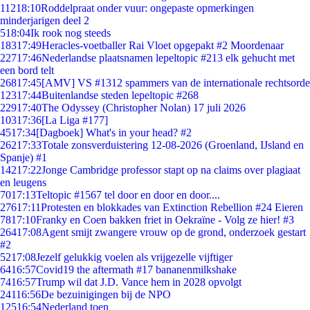
112
18:10
Roddelpraat onder vuur: ongepaste opmerkingen
minderjarigen deel 2
5
18:04
Ik rook nog steeds
183
17:49
Heracles-voetballer Rai Vloet opgepakt #2 Moordenaar
227
17:46
Nederlandse plaatsnamen lepeltopic #213 elk gehucht met
een bord telt
268
17:45
[AMV] VS #1312 spammers van de internationale rechtsorde
123
17:44
Buitenlandse steden lepeltopic #268
229
17:40
The Odyssey (Christopher Nolan) 17 juli 2026
103
17:36
[La Liga #177]
45
17:34
[Dagboek] What's in your head? #2
262
17:33
Totale zonsverduistering 12-08-2026 (Groenland, IJsland en
Spanje) #1
142
17:22
Jonge Cambridge professor stapt op na claims over plagiaat
en leugens
70
17:13
Teltopic #1567 tel door en door en door....
276
17:11
Protesten en blokkades van Extinction Rebellion #24 Eieren
78
17:10
Franky en Coen bakken friet in Oekraïne - Volg ze hier! #3
264
17:08
Agent smijt zwangere vrouw op de grond, onderzoek gestart
#2
52
17:08
Jezelf gelukkig voelen als vrijgezelle vijftiger
64
16:57
Covid19 the aftermath #17 bananenmilkshake
74
16:57
Trump wil dat J.D. Vance hem in 2028 opvolgt
241
16:56
De bezuinigingen bij de NPO
125
16:54
Nederland toen