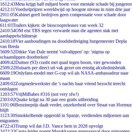
16
12:43
Meta krijgt half miljard boete voor mentale schade bij jongeren
42
12:11
Voedselprijzen wereldwijd op hoogste niveau in ruim drie jaar
29
11:05
Kabinet geeft bedrijven geen compensatie voor schade door
laagwater
6
11:03
Trailers kijken: de bioscoopreleases van week 32
24
10:54
OM eist TBS tegen verwarde man die agenten stak met
aardappelschilmesje
24
10:18
Vier aanhoudingen na doodsbedreiging burgemeester Depla
van Breda
56
09:52
Dikke Van Dale neemt 'vulvalippen' op: 'stigma op
schaamlippen doorbreken'
40
09:42
Duitser (93) crasht met quad tegen boom, vier gewonden
25
09:22
Huisarts per direct uit vak gezet om ernstig alcoholmisbruik
66
09:19
Onlyfans-model met G-cup wil als NASA-ambassadeur naar
maan
24
09:02
Zorgmedewerkster die 's nachts haar vriend bezocht terecht
ontslagen
12
03:57
VrijMiBabes #316 (not very sfw!)
23
03:02
Quake krijgt na 30 jaar een gratis uitbreiding
11
01:06
Benzineprijs daalt verder, onzekerheid over Straat van Hormuz
blijft
11
23:30
Smokkelbende opgerold in Spanje, verdienden miljoenen aan
migranten
47
22:43
Trump wil dat J.D. Vance hem in 2028 opvolgt
34
22:32
Ceuta-leider noemt Marokkaanse grensaanval door migranten