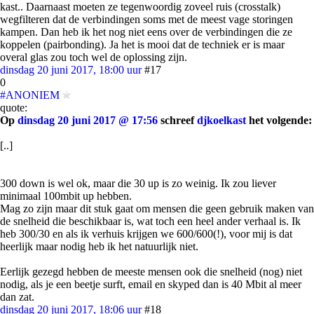
kast.. Daarnaast moeten ze tegenwoordig zoveel ruis (crosstalk)
wegfilteren dat de verbindingen soms met de meest vage storingen
kampen. Dan heb ik het nog niet eens over de verbindingen die ze
koppelen (pairbonding). Ja het is mooi dat de techniek er is maar
overal glas zou toch wel de oplossing zijn.
dinsdag 20 juni 2017, 18:00 uur
#17
0
#ANONIEM
quote:
Op
dinsdag 20 juni 2017 @ 17:56
schreef
djkoelkast
het volgende:
[..]
300 down is wel ok, maar die 30 up is zo weinig. Ik zou liever
minimaal 100mbit up hebben.
Mag zo zijn maar dit stuk gaat om mensen die geen gebruik maken van
de snelheid die beschikbaar is, wat toch een heel ander verhaal is. Ik
heb 300/30 en als ik verhuis krijgen we 600/600(!), voor mij is dat
heerlijk maar nodig heb ik het natuurlijk niet.
Eerlijk gezegd hebben de meeste mensen ook die snelheid (nog) niet
nodig, als je een beetje surft, email en skyped dan is 40 Mbit al meer
dan zat.
dinsdag 20 juni 2017, 18:06 uur
#18