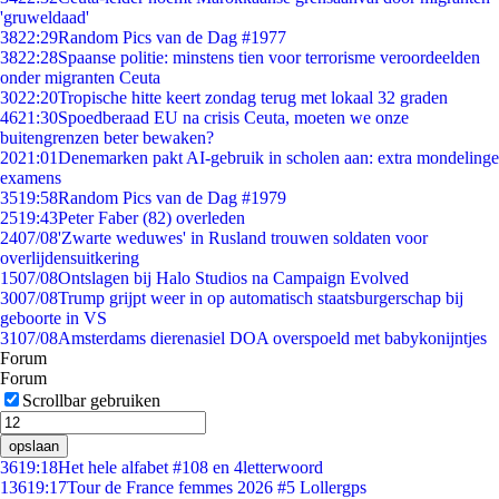
'gruweldaad'
38
22:29
Random Pics van de Dag #1977
38
22:28
Spaanse politie: minstens tien voor terrorisme veroordeelden
onder migranten Ceuta
30
22:20
Tropische hitte keert zondag terug met lokaal 32 graden
46
21:30
Spoedberaad EU na crisis Ceuta, moeten we onze
buitengrenzen beter bewaken?
20
21:01
Denemarken pakt AI-gebruik in scholen aan: extra mondelinge
examens
35
19:58
Random Pics van de Dag #1979
25
19:43
Peter Faber (82) overleden
24
07/08
'Zwarte weduwes' in Rusland trouwen soldaten voor
overlijdensuitkering
15
07/08
Ontslagen bij Halo Studios na Campaign Evolved
30
07/08
Trump grijpt weer in op automatisch staatsburgerschap bij
geboorte in VS
31
07/08
Amsterdams dierenasiel DOA overspoeld met babykonijntjes
Forum
Forum
Scrollbar gebruiken
opslaan
36
19:18
Het hele alfabet #108 en 4letterwoord
136
19:17
Tour de France femmes 2026 #5 Lollergps