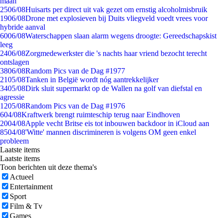
maan
25
06/08
Huisarts per direct uit vak gezet om ernstig alcoholmisbruik
19
06/08
Drone met explosieven bij Duits vliegveld voedt vrees voor
hybride aanval
60
06/08
Waterschappen slaan alarm wegens droogte: Gereedschapskist
leeg
24
06/08
Zorgmedewerkster die 's nachts haar vriend bezocht terecht
ontslagen
38
06/08
Random Pics van de Dag #1977
21
05/08
Tanken in België wordt nóg aantrekkelijker
34
05/08
Dirk sluit supermarkt op de Wallen na golf van diefstal en
agressie
12
05/08
Random Pics van de Dag #1976
6
04/08
Kraftwerk brengt ruimteschip terug naar Eindhoven
20
04/08
Apple vecht Britse eis tot inbouwen backdoor in iCloud aan
85
04/08
'Witte' mannen discrimineren is volgens OM geen enkel
probleem
Laatste items
Laatste items
Toon berichten uit deze thema's
Actueel
Entertainment
Sport
Film & Tv
Games