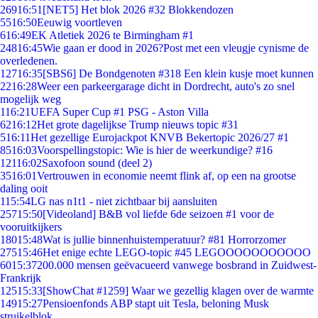
269
16:51
[NET5] Het blok 2026 #32 Blokkendozen
55
16:50
Eeuwig voortleven
6
16:49
EK Atletiek 2026 te Birmingham #1
248
16:45
Wie gaan er dood in 2026?Post met een vleugje cynisme de
overledenen.
127
16:35
[SBS6] De Bondgenoten #318 Een klein kusje moet kunnen
22
16:28
Weer een parkeergarage dicht in Dordrecht, auto's zo snel
mogelijk weg
1
16:21
UEFA Super Cup #1 PSG - Aston Villa
62
16:12
Het grote dagelijkse Trump nieuws topic #31
5
16:11
Het gezellige Eurojackpot KNVB Bekertopic 2026/27 #1
85
16:03
Voorspellingstopic: Wie is hier de weerkundige? #16
121
16:02
Saxofoon sound (deel 2)
35
16:01
Vertrouwen in economie neemt flink af, op een na grootse
daling ooit
1
15:54
LG nas n1t1 - niet zichtbaar bij aansluiten
257
15:50
[Videoland] B&B vol liefde 6de seizoen #1 voor de
vooruitkijkers
180
15:48
Wat is jullie binnenhuistemperatuur? #81 Horrorzomer
275
15:46
Het enige echte LEGO-topic #45 LEGOOOOOOOOOOO
60
15:37
200.000 mensen geëvacueerd vanwege bosbrand in Zuidwest-
Frankrijk
125
15:33
[ShowChat #1259] Waar we gezellig klagen over de warmte
149
15:27
Pensioenfonds ABP stapt uit Tesla, beloning Musk
struikelblok