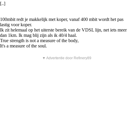
[..]
100mbit redt je makkelijk met koper, vanaf 400 mbit wordt het pas
lastig voor koper.
Ik zit helemaal op het uiterste bereik van de VDSL lijn, net iets meer
dan 1km. Ik mag blij zijn als ik 40/4 haal.
True strength is not a measure of the body,
It's a measure of the soul.
▼ Advertentie door Refinery89