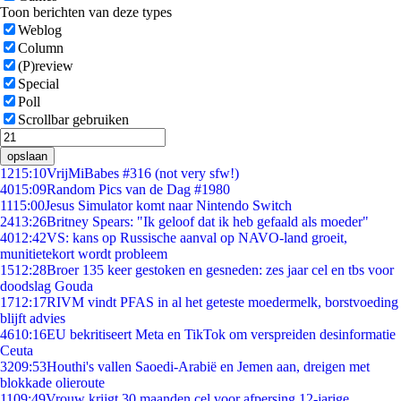
Toon berichten van deze types
Weblog
Column
(P)review
Special
Poll
Scrollbar gebruiken
opslaan
12
15:10
VrijMiBabes #316 (not very sfw!)
40
15:09
Random Pics van de Dag #1980
11
15:00
Jesus Simulator komt naar Nintendo Switch
24
13:26
Britney Spears: "Ik geloof dat ik heb gefaald als moeder"
40
12:42
VS: kans op Russische aanval op NAVO-land groeit,
munitietekort wordt probleem
15
12:28
Broer 135 keer gestoken en gesneden: zes jaar cel en tbs voor
doodslag Gouda
17
12:17
RIVM vindt PFAS in al het geteste moedermelk, borstvoeding
blijft advies
46
10:16
EU bekritiseert Meta en TikTok om verspreiden desinformatie
Ceuta
32
09:53
Houthi's vallen Saoedi-Arabië en Jemen aan, dreigen met
blokkade olieroute
11
09:49
Vrouw krijgt 30 maanden cel voor afpersing 12-jarige