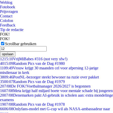
Weblog
Fotoboek
Prijsvragen
Contact
Colofon
Feedback
Tip de redactie
FOK!
FOK!
Scrollbar gebruiken
opslaan
12
15:10
VrijMiBabes #316 (not very sfw!)
40
15:09
Random Pics van de Dag #1980
11
09:49
Vrouw krijgt 30 maanden cel voor afpersing 12-jarige
misdienaar in kerk
38
09:46
PostNL-bezorger steekt bewoner na ruzie over pakket
35
00:07
Random Pics van de Dag #1979
2
07/08
De FOK!Voetbalmanager 2026/2027 is begonnen
16
07/08
Meta krijgt half miljard boete voor mentale schade bij jongeren
20
07/08
Denemarken pakt AI-gebruik in scholen aan: extra mondelinge
examens
19
07/08
Random Pics van de Dag #1978
66
06/08
Onlyfans-model met G-cup wil als NASA-ambassadeur naar