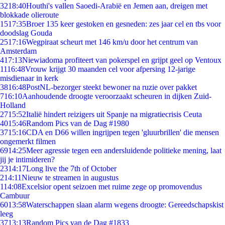
32
18:40
Houthi's vallen Saoedi-Arabië en Jemen aan, dreigen met
blokkade olieroute
15
17:35
Broer 135 keer gestoken en gesneden: zes jaar cel en tbs voor
doodslag Gouda
25
17:16
Wegpiraat scheurt met 146 km/u door het centrum van
Amsterdam
4
17:13
Niewiadoma profiteert van pokerspel en grijpt geel op Ventoux
11
16:48
Vrouw krijgt 30 maanden cel voor afpersing 12-jarige
misdienaar in kerk
38
16:48
PostNL-bezorger steekt bewoner na ruzie over pakket
7
16:10
Aanhoudende droogte veroorzaakt scheuren in dijken Zuid-
Holland
27
15:52
Italië hindert reizigers uit Spanje na migratiecrisis Ceuta
40
15:46
Random Pics van de Dag #1980
37
15:16
CDA en D66 willen ingrijpen tegen 'gluurbrillen' die mensen
ongemerkt filmen
69
14:25
Meer agressie tegen een andersluidende politieke mening, laat
jij je intimideren?
23
14:17
Long live the 7th of October
2
14:11
Nieuw te streamen in augustus
1
14:08
Excelsior opent seizoen met ruime zege op promovendus
Cambuur
60
13:58
Waterschappen slaan alarm wegens droogte: Gereedschapskist
leeg
37
13:13
Random Pics van de Dag #1833