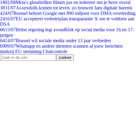
18
02/08
Meta's gluurbrillen filmen jou en iedereen om je heen overal
38
31/07
Ai-sexdolls komen tot leven: zo bouwen fans digitale harems
4
24/07
Brussel beboet Google met 890 miljoen voor DMA-overtreding
24
16/07
EU accepteert verbeterplan transparantie X om te voldoen aan
DSA
66
15/07
Britse regering legt avondklok op social media voor 16 en 17-
jarigen
64
14/07
Brussel wil sociale media onder 13 jaar verbieden
69
09/07
Whatsapp en andere diensten scannen al jouw berichten
dankzij EU stemming Chatcontrole