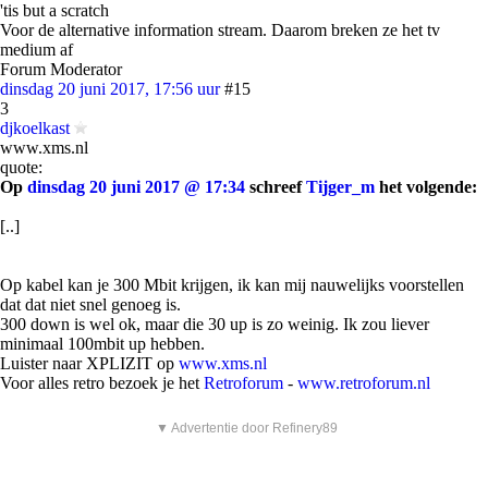
'tis but a scratch
Voor de alternative information stream. Daarom breken ze het tv
medium af
Forum Moderator
dinsdag 20 juni 2017, 17:56 uur
#15
3
djkoelkast
www.xms.nl
quote:
Op
dinsdag 20 juni 2017 @ 17:34
schreef
Tijger_m
het volgende:
[..]
Op kabel kan je 300 Mbit krijgen, ik kan mij nauwelijks voorstellen
dat dat niet snel genoeg is.
300 down is wel ok, maar die 30 up is zo weinig. Ik zou liever
minimaal 100mbit up hebben.
Luister naar XPLIZIT op
www.xms.nl
Voor alles retro bezoek je het
Retroforum
-
www.retroforum.nl
▼ Advertentie door Refinery89