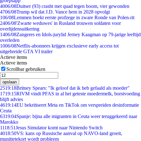
groepsapp
40
06/08
Duitser (93) crasht met quad tegen boom, vier gewonden
47
06/08
Trump wil dat J.D. Vance hem in 2028 opvolgt
1
06/08
Lemmen boekt eerste profzege in zware Ronde van Polen-rit
24
06/08
'Zwarte weduwes' in Rusland trouwen soldaten voor
overlijdensuitkering
14
06/08
Zangeres en Idols-jurylid Jerney Kaagman op 79-jarige leeftijd
overleden
10
06/08
Netflix-abonnees krijgen exclusieve early access tot
uitgebreide GTA VI trailer
Actieve items
Actieve items
Scrollbar gebruiken
opslaan
25
19:18
Britney Spears: "Ik geloof dat ik heb gefaald als moeder"
17
19:15
RIVM vindt PFAS in al het geteste moedermelk, borstvoeding
blijft advies
46
19:14
EU bekritiseert Meta en TikTok om verspreiden desinformatie
Ceuta
63
19:04
Spanje: bijna alle migranten in Ceuta weer teruggekeerd naar
Marokko
11
18:51
Jesus Simulator komt naar Nintendo Switch
40
18:50
VS: kans op Russische aanval op NAVO-land groeit,
munitietekort wordt probleem