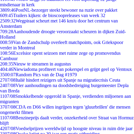
misdienaar in kerk
38
09:46
PostNL-bezorger steekt bewoner na ruzie over pakket
6
09:45
Trailers kijken: de bioscoopreleases van week 32
25
09:32
Wegpiraat scheurt met 146 km/u door het centrum van
Amsterdam
7
09:28
Aanhoudende droogte veroorzaakt scheuren in dijken Zuid-
Holland
0
08:59
Van de Zandschulp overleeft matchpoints, ook Griekspoor
verder in Montreal
1
08:56
Excelsior opent seizoen met ruime zege op promovendus
Cambuur
2
08:35
Nieuw te streamen in augustus
4
04:46
Niewiadoma profiteert van pokerspel en grijpt geel op Ventoux
35
00:07
Random Pics van de Dag #1979
27
07/08
Italië hindert reizigers uit Spanje na migratiecrisis Ceuta
24
07/08
Vier aanhoudingen na doodsbedreiging burgemeester Depla
van Breda
11
07/08
Smokkelbende opgerold in Spanje, verdienden miljoenen aan
migranten
37
07/08
CDA en D66 willen ingrijpen tegen 'gluurbrillen' die mensen
ongemerkt filmen
11
07/08
Benzineprijs daalt verder, onzekerheid over Straat van Hormuz
blijft
42
07/08
Voedselprijzen wereldwijd op hoogste niveau in ruim drie jaar
23
07/08
Quake krijgt na 30 jaar een gratis uitbreiding