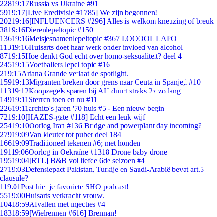
228
19:17
Russia vs Ukraine #91
59
19:17
[Live Eredivisie #1785] We zijn begonnen!
202
19:16
[INFLUENCERS #296] Alles is welkom kneuzing of breuk
38
19:16
Dierenlepeltopic #150
136
19:16
Meisjesnamenlepeltopic #367 LOOOOL LAPO
113
19:16
Huisarts doet haar werk onder invloed van alcohol
87
19:15
Hoe denkt God echt over homo-seksualiteit? deel 4
245
19:15
Voetballers lepel topic #16
2
19:15
Ariana Grande verlaat de spotlight.
159
19:13
Migranten breken door grens naar Ceuta in Spanje,l #10
113
19:12
Koopzegels sparen bij AH duurt straks 2x zo lang
149
19:11
Sterren toen en nu #11
226
19:11
archito's jaren '70 huis #5 - Een nieuw begin
72
19:10
[HAZES-gate #118] Echt een leuk wijf
254
19:10
Oorlog Iran #136 Bridge and powerplant day incoming?
279
19:09
Van kleuter tot puber deel 184
166
19:09
Traditioneel tekenen #6; met honden
191
19:06
Oorlog in Oekraïne #1318 Drone baby drone
195
19:04
[RTL] B&B vol liefde 6de seizoen #4
27
19:03
Defensiepact Pakistan, Turkije en Saudi-Arabië bevat art.5
clausule?
1
19:01
Post hier je favoriete SHO podcast!
55
19:00
Huisarts verkracht vrouw.
104
18:59
Afvallen met injecties #4
183
18:59
[Wielrennen #616] Brennan!