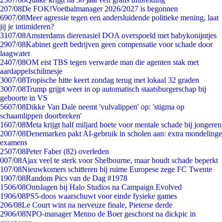
2
07/08
De FOK!Voetbalmanager 2026/2027 is begonnen
69
07/08
Meer agressie tegen een andersluidende politieke mening, laat
jij je intimideren?
31
07/08
Amsterdams dierenasiel DOA overspoeld met babykonijntjes
29
07/08
Kabinet geeft bedrijven geen compensatie voor schade door
laagwater
24
07/08
OM eist TBS tegen verwarde man die agenten stak met
aardappelschilmesje
30
07/08
Tropische hitte keert zondag terug met lokaal 32 graden
30
07/08
Trump grijpt weer in op automatisch staatsburgerschap bij
geboorte in VS
56
07/08
Dikke Van Dale neemt 'vulvalippen' op: 'stigma op
schaamlippen doorbreken'
16
07/08
Meta krijgt half miljard boete voor mentale schade bij jongeren
20
07/08
Denemarken pakt AI-gebruik in scholen aan: extra mondelinge
examens
25
07/08
Peter Faber (82) overleden
0
07/08
Ajax veel te sterk voor Shelbourne, maar houdt schade beperkt
1
07/08
Nieuwkomers schitteren bij ruime Europese zege FC Twente
19
07/08
Random Pics van de Dag #1978
15
06/08
Ontslagen bij Halo Studios na Campaign Evolved
19
06/08
PS5-doos waarschuwt voor einde fysieke games
2
06/08
Le Court wint na nerveuze finale, Pieterse derde
29
06/08
NPO-manager Menno de Boer geschorst na dickpic in