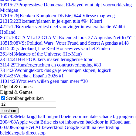
109
15:27
Progressieve Democraat El-Sayed wint nipt voorverkiezing
Michigan
176
15:26
[Keuken Kampioen Divisie] #44 Vitesse mag weg
213
15:22
Bloemen/planten in je eigen tuin #94 Kleur!
42
15:12
Bezoeker verliest deel van vinger in waterattractie Walibi
Holland
86
15:10
GTA VI #12 GTA VI Extended look 27 Augustus Netflix/YT
185
15:08
VS: Political Wars, Voter Fraud and Secret Agendas #148
41
15:05
[videoland]The Real Housewives van het Zuiden
36
14:43
Masters of the Universe (He-Man)
231
14:41
Het FOK!kers maken teringherrie topic
31
14:29
Transfergeruchten en contractverlenging #83
73
14:26
Woningtekort: dus ga je woningen slopen, logisch
80
14:25
Vuelta a España 2026 #1
110
14:23
Vrouwen willen geen man meer #30
Digital & Games
Digital & Games
Scrollbar gebruiken
opslaan
16
07/08
Meta krijgt half miljard boete voor mentale schade bij jongeren
20
04/08
Apple vecht Britse eis tot inbouwen backdoor in iCloud aan
6
03/08
Google zet AI-bewerktool Google Earth na overtreding
beleidsregels direct stop