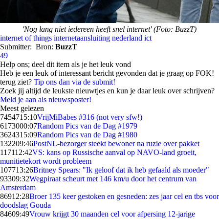
'Nog lang niet iedereen heeft snel internet' (Foto: BuzzT)
internet of things
internetaansluiting
nederland ict
Submitter:
Bron:
BuzzT
49
Help ons; deel dit item als je het leuk vond
Heb je een leuk of interessant bericht gevonden dat je graag op FOK!
terug ziet?
Tip ons dan via de submit!
Zoek jij altijd de leukste nieuwtjes en kun je daar leuk over schrijven?
Meld je aan als nieuwsposter!
Meest gelezen
74547
15:10
VrijMiBabes #316 (not very sfw!)
61730
00:07
Random Pics van de Dag #1979
36243
15:09
Random Pics van de Dag #1980
1322
09:46
PostNL-bezorger steekt bewoner na ruzie over pakket
1171
12:42
VS: kans op Russische aanval op NAVO-land groeit,
munitietekort wordt probleem
1077
13:26
Britney Spears: "Ik geloof dat ik heb gefaald als moeder"
933
09:32
Wegpiraat scheurt met 146 km/u door het centrum van
Amsterdam
869
12:28
Broer 135 keer gestoken en gesneden: zes jaar cel en tbs voor
doodslag Gouda
846
09:49
Vrouw krijgt 30 maanden cel voor afpersing 12-jarige