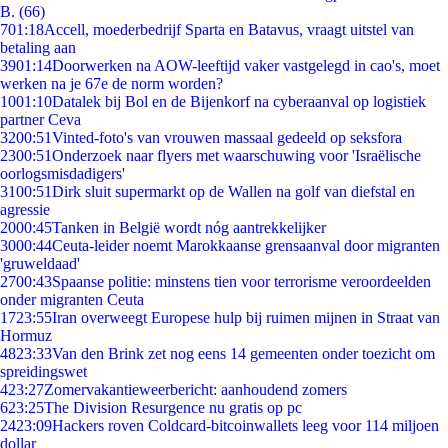
B. (66)
7
01:18
Accell, moederbedrijf Sparta en Batavus, vraagt uitstel van
betaling aan
39
01:14
Doorwerken na AOW-leeftijd vaker vastgelegd in cao's, moet
werken na je 67e de norm worden?
10
01:10
Datalek bij Bol en de Bijenkorf na cyberaanval op logistiek
partner Ceva
32
00:51
Vinted-foto's van vrouwen massaal gedeeld op seksfora
23
00:51
Onderzoek naar flyers met waarschuwing voor 'Israëlische
oorlogsmisdadigers'
31
00:51
Dirk sluit supermarkt op de Wallen na golf van diefstal en
agressie
20
00:45
Tanken in België wordt nóg aantrekkelijker
30
00:44
Ceuta-leider noemt Marokkaanse grensaanval door migranten
'gruweldaad'
27
00:43
Spaanse politie: minstens tien voor terrorisme veroordeelden
onder migranten Ceuta
17
23:55
Iran overweegt Europese hulp bij ruimen mijnen in Straat van
Hormuz
48
23:33
Van den Brink zet nog eens 14 gemeenten onder toezicht om
spreidingswet
4
23:27
Zomervakantieweerbericht: aanhoudend zomers
6
23:25
The Division Resurgence nu gratis op pc
24
23:09
Hackers roven Coldcard-bitcoinwallets leeg voor 114 miljoen
dollar