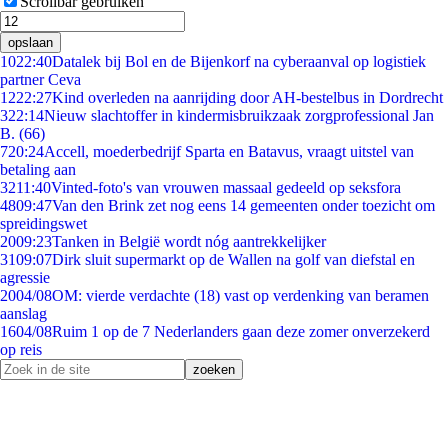
Scrollbar gebruiken
opslaan
10
22:40
Datalek bij Bol en de Bijenkorf na cyberaanval op logistiek
partner Ceva
12
22:27
Kind overleden na aanrijding door AH-bestelbus in Dordrecht
3
22:14
Nieuw slachtoffer in kindermisbruikzaak zorgprofessional Jan
B. (66)
7
20:24
Accell, moederbedrijf Sparta en Batavus, vraagt uitstel van
betaling aan
32
11:40
Vinted-foto's van vrouwen massaal gedeeld op seksfora
48
09:47
Van den Brink zet nog eens 14 gemeenten onder toezicht om
spreidingswet
20
09:23
Tanken in België wordt nóg aantrekkelijker
31
09:07
Dirk sluit supermarkt op de Wallen na golf van diefstal en
agressie
20
04/08
OM: vierde verdachte (18) vast op verdenking van beramen
aanslag
16
04/08
Ruim 1 op de 7 Nederlanders gaan deze zomer onverzekerd
op reis