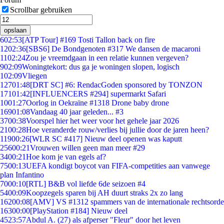
Scrollbar gebruiken
opslaan
6
02:53
[ATP Tour] #169 Tosti Tallon back on fire
12
02:36
[SBS6] De Bondgenoten #317 We dansen de macaroni
11
02:24
Zou je vreemdgaan in een relatie kunnen vergeven?
9
02:09
Woningtekort: dus ga je woningen slopen, logisch
1
02:09
Vliegen
127
01:48
[DRT SC] #6: RendacGoden sponsored by TONZON
171
01:42
[INFLUENCERS #294] supermarkt Safari
10
01:27
Oorlog in Oekraïne #1318 Drone baby drone
169
01:08
Vandaag 40 jaar geleden... #3
37
00:38
Voorspel hier het weer voor het gehele jaar 2026
21
00:28
Hoe veranderde rouw/verlies bij jullie door de jaren heen?
119
00:26
[WLR SC #417] Nieuw deel openen was kaputt
256
00:21
Vrouwen willen geen man meer #29
34
00:21
Hoe kom je van egels af?
75
00:13
UEFA kondigt boycot van FIFA-competities aan vanwege
plan Infantino
70
00:10
[RTL] B&B vol liefde 6de seizoen #4
54
00:09
Koopzegels sparen bij AH duurt straks 2x zo lang
162
00:08
[AMV] VS #1312 spammers van de internationale rechtsorde
163
00:00
[PlayStation #184] Nieuw deel
45
23:57
Abdul A. (27) als afperser "Fleur" door het leven