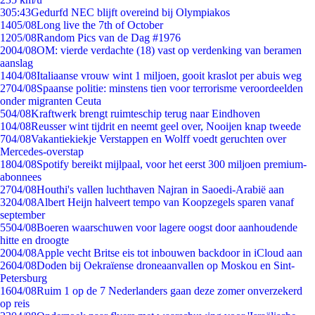
3
05:43
Gedurfd NEC blijft overeind bij Olympiakos
14
05/08
Long live the 7th of October
12
05/08
Random Pics van de Dag #1976
20
04/08
OM: vierde verdachte (18) vast op verdenking van beramen
aanslag
14
04/08
Italiaanse vrouw wint 1 miljoen, gooit kraslot per abuis weg
27
04/08
Spaanse politie: minstens tien voor terrorisme veroordeelden
onder migranten Ceuta
5
04/08
Kraftwerk brengt ruimteschip terug naar Eindhoven
1
04/08
Reusser wint tijdrit en neemt geel over, Nooijen knap tweede
7
04/08
Vakantiekiekje Verstappen en Wolff voedt geruchten over
Mercedes-overstap
18
04/08
Spotify bereikt mijlpaal, voor het eerst 300 miljoen premium-
abonnees
27
04/08
Houthi's vallen luchthaven Najran in Saoedi-Arabië aan
32
04/08
Albert Heijn halveert tempo van Koopzegels sparen vanaf
september
55
04/08
Boeren waarschuwen voor lagere oogst door aanhoudende
hitte en droogte
20
04/08
Apple vecht Britse eis tot inbouwen backdoor in iCloud aan
26
04/08
Doden bij Oekraïense droneaanvallen op Moskou en Sint-
Petersburg
16
04/08
Ruim 1 op de 7 Nederlanders gaan deze zomer onverzekerd
op reis