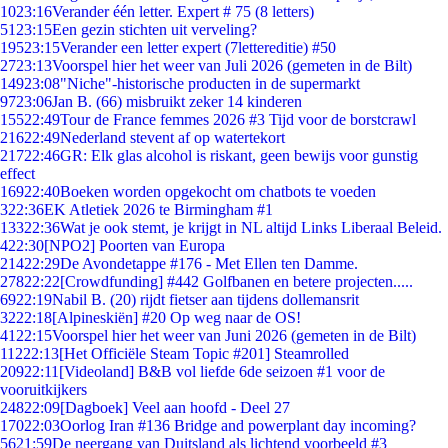
10
23:16
Verander één letter. Expert # 75 (8 letters)
51
23:15
Een gezin stichten uit verveling?
195
23:15
Verander een letter expert (7lettereditie) #50
27
23:13
Voorspel hier het weer van Juli 2026 (gemeten in de Bilt)
149
23:08
"Niche"-historische producten in de supermarkt
97
23:06
Jan B. (66) misbruikt zeker 14 kinderen
155
22:49
Tour de France femmes 2026 #3 Tijd voor de borstcrawl
216
22:49
Nederland stevent af op watertekort
217
22:46
GR: Elk glas alcohol is riskant, geen bewijs voor gunstig
effect
169
22:40
Boeken worden opgekocht om chatbots te voeden
3
22:36
EK Atletiek 2026 te Birmingham #1
133
22:36
Wat je ook stemt, je krijgt in NL altijd Links Liberaal Beleid.
4
22:30
[NPO2] Poorten van Europa
214
22:29
De Avondetappe #176 - Met Ellen ten Damme.
278
22:22
[Crowdfunding] #442 Golfbanen en betere projecten.....
69
22:19
Nabil B. (20) rijdt fietser aan tijdens dollemansrit
32
22:18
[Alpineskiën] #20 Op weg naar de OS!
41
22:15
Voorspel hier het weer van Juni 2026 (gemeten in de Bilt)
112
22:13
[Het Officiële Steam Topic #201] Steamrolled
209
22:11
[Videoland] B&B vol liefde 6de seizoen #1 voor de
vooruitkijkers
248
22:09
[Dagboek] Veel aan hoofd - Deel 27
170
22:03
Oorlog Iran #136 Bridge and powerplant day incoming?
56
21:59
De neergang van Duitsland als lichtend voorbeeld #3