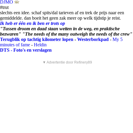
DJMO
#trut
slechts een idee. schaf spits/dal tarieven af en trek de prijs naar een
gemiddelde. dan boeit het geen zak meer op welk tijdstip je reist.
Ik heb er één en ik ben er trots op
"Tussen droom en daad staan wetten in de weg, en praktische
bezwaren" "The needs of the many outweigh the needs of the crew"
Terugblik op tachtig kilometer lopen
-
Westerborkpad
-
My 5
minutes of fame
-
Heldin
DTS - Foto's en verslagen
▼ Advertentie door Refinery89