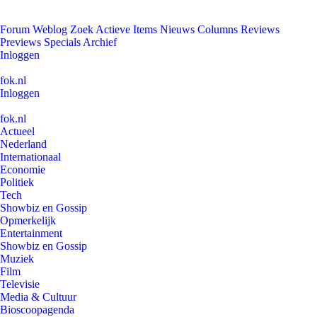
Forum
Weblog
Zoek
Actieve Items
Nieuws
Columns
Reviews
Previews
Specials
Archief
Inloggen
fok.nl
Inloggen
fok.nl
Actueel
Nederland
Internationaal
Economie
Politiek
Tech
Showbiz en Gossip
Opmerkelijk
Entertainment
Showbiz en Gossip
Muziek
Film
Televisie
Media & Cultuur
Bioscoopagenda