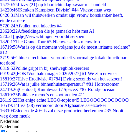
157
20:55
Lizzy (21) op klaarlichte dag zwaar mishandeld
142
20:46
[Keuken Kampioen Divisie] #44 Vitesse mag weg
64
20:31
Man wil thuiswerken omdat zijn vrouw borstkanker heeft,
einde carriere
57
20:24
Afvallen met injecties #4
236
20:22
Afbeeldingen die je gemaakt hebt met AI
5
20:21
[lijstje]Verwachtingen voor dit seizoen
18
20:17
The Grand Tour #5 Nieuwe serie - nieuw trio
167
19:58
Wat is op dit moment volgens jou de meest irritante reclame?
#12
27
19:56
Chinese rechtbank veroordeelt voormalige lokale functionaris
tot dood
68
19:52
Politie grijpt in bij snelwegblokkeerders
69
19:42
[FOK!Voetbalmanager 2026/2027] #1 We zijn er weer
158
19:27
[Live Eredivisie #1784] Dying seconds van het seizoen!
157
19:26
Wat is jullie binnenhuistemperatuur? #81 Horrorzomer
247
19:26
[Centraal] Ruimtevaart / SpaceX #87 Rondje oceaan
186
19:25
Politieke meme's en spotprenten #11
261
19:22
Het enige echte LEGO-topic #45 LEGOOOOOOOOOOO
105
19:14
Lisa (38) vermoord door Afghaanse asielzoeker
163
19:08
Ieder die 40+ is zal deze producten herkennen #35 Nooit
weg doen meuk
Nederland
Nederland