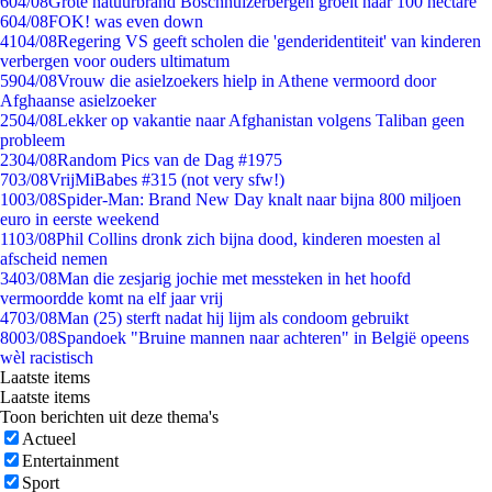
6
04/08
Grote natuurbrand Boschhuizerbergen groeit naar 100 hectare
6
04/08
FOK! was even down
41
04/08
Regering VS geeft scholen die 'genderidentiteit' van kinderen
verbergen voor ouders ultimatum
59
04/08
Vrouw die asielzoekers hielp in Athene vermoord door
Afghaanse asielzoeker
25
04/08
Lekker op vakantie naar Afghanistan volgens Taliban geen
probleem
23
04/08
Random Pics van de Dag #1975
7
03/08
VrijMiBabes #315 (not very sfw!)
10
03/08
Spider-Man: Brand New Day knalt naar bijna 800 miljoen
euro in eerste weekend
11
03/08
Phil Collins dronk zich bijna dood, kinderen moesten al
afscheid nemen
34
03/08
Man die zesjarig jochie met messteken in het hoofd
vermoordde komt na elf jaar vrij
47
03/08
Man (25) sterft nadat hij lijm als condoom gebruikt
80
03/08
Spandoek "Bruine mannen naar achteren" in België opeens
wèl racistisch
Laatste items
Laatste items
Toon berichten uit deze thema's
Actueel
Entertainment
Sport