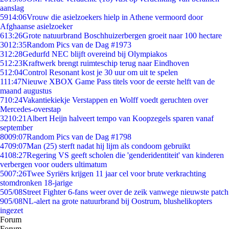
aanslag
59
14:06
Vrouw die asielzoekers hielp in Athene vermoord door
Afghaanse asielzoeker
6
13:26
Grote natuurbrand Boschhuizerbergen groeit naar 100 hectare
30
12:35
Random Pics van de Dag #1973
3
12:28
Gedurfd NEC blijft overeind bij Olympiakos
5
12:23
Kraftwerk brengt ruimteschip terug naar Eindhoven
5
12:04
Control Resonant kost je 30 uur om uit te spelen
1
11:47
Nieuwe XBOX Game Pass titels voor de eerste helft van de
maand augustus
7
10:24
Vakantiekiekje Verstappen en Wolff voedt geruchten over
Mercedes-overstap
32
10:21
Albert Heijn halveert tempo van Koopzegels sparen vanaf
september
80
09:07
Random Pics van de Dag #1798
47
09:07
Man (25) sterft nadat hij lijm als condoom gebruikt
41
08:27
Regering VS geeft scholen die 'genderidentiteit' van kinderen
verbergen voor ouders ultimatum
50
07:26
Twee Syriërs krijgen 11 jaar cel voor brute verkrachting
stomdronken 18-jarige
5
05/08
Street Fighter 6-fans weer over de zeik vanwege nieuwste patch
9
05/08
NL-alert na grote natuurbrand bij Oostrum, blushelikopters
ingezet
Forum
Forum