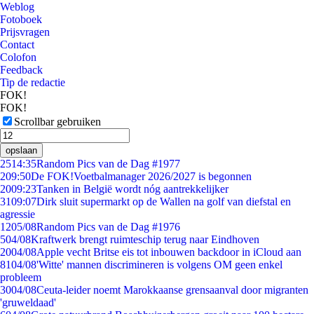
Weblog
Fotoboek
Prijsvragen
Contact
Colofon
Feedback
Tip de redactie
FOK!
FOK!
Scrollbar gebruiken
opslaan
25
14:35
Random Pics van de Dag #1977
2
09:50
De FOK!Voetbalmanager 2026/2027 is begonnen
20
09:23
Tanken in België wordt nóg aantrekkelijker
31
09:07
Dirk sluit supermarkt op de Wallen na golf van diefstal en
agressie
12
05/08
Random Pics van de Dag #1976
5
04/08
Kraftwerk brengt ruimteschip terug naar Eindhoven
20
04/08
Apple vecht Britse eis tot inbouwen backdoor in iCloud aan
81
04/08
'Witte' mannen discrimineren is volgens OM geen enkel
probleem
30
04/08
Ceuta-leider noemt Marokkaanse grensaanval door migranten
'gruweldaad'