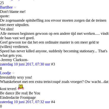
25
BartBee
Don't blame me!
quote:
De zogenaamde spitsheffing zou ervoor moeten zorgen dat de treinen
niet meer uitpuilen.
Vet slim!
Alle mensen beginnen gewoon op een andere tijd met werken..... vindt
de baas vast wel goed.
Geef gewoon toe dat het een ordinaire manier is om meer geld te
(willen) verdienen.
Speed has never killed anyone, suddenly becoming stationary... That's
what gets you.
-Jeremy Clarkson-
zaterdag 10 juni 2017, 07:30 uur
#3
8
Loodje
Irresistibly sexy you!
Whatskebeurt met een extra trein/coupé zoals vroeger? Ow wacht...dat
kost teveel
Be dance |Be real| Be You
Eindredactie Frontpage
zaterdag 10 juni 2017, 07:32 uur
#4
0