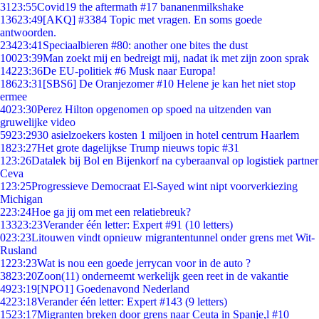
31
23:55
Covid19 the aftermath #17 bananenmilkshake
136
23:49
[AKQ] #3384 Topic met vragen. En soms goede
antwoorden.
234
23:41
Speciaalbieren #80: another one bites the dust
100
23:39
Man zoekt mij en bedreigt mij, nadat ik met zijn zoon sprak
142
23:36
De EU-politiek #6 Musk naar Europa!
186
23:31
[SBS6] De Oranjezomer #10 Helene je kan het niet stop
ermee
40
23:30
Perez Hilton opgenomen op spoed na uitzenden van
gruwelijke video
59
23:29
30 asielzoekers kosten 1 miljoen in hotel centrum Haarlem
18
23:27
Het grote dagelijkse Trump nieuws topic #31
1
23:26
Datalek bij Bol en Bijenkorf na cyberaanval op logistiek partner
Ceva
1
23:25
Progressieve Democraat El-Sayed wint nipt voorverkiezing
Michigan
2
23:24
Hoe ga jij om met een relatiebreuk?
133
23:23
Verander één letter: Expert #91 (10 letters)
0
23:23
Litouwen vindt opnieuw migrantentunnel onder grens met Wit-
Rusland
12
23:23
Wat is nou een goede jerrycan voor in de auto ?
38
23:20
Zoon(11) onderneemt werkelijk geen reet in de vakantie
49
23:19
[NPO1] Goedenavond Nederland
42
23:18
Verander één letter: Expert #143 (9 letters)
15
23:17
Migranten breken door grens naar Ceuta in Spanje,l #10