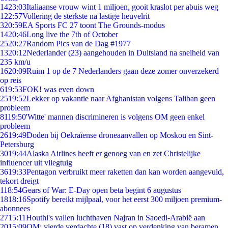
14
23:03
Italiaanse vrouw wint 1 miljoen, gooit kraslot per abuis weg
1
22:57
Vollering de sterkste na lastige heuvelrit
3
20:59
EA Sports FC 27 toont The Grounds-modus
14
20:46
Long live the 7th of October
25
20:27
Random Pics van de Dag #1977
13
20:12
Nederlander (23) aangehouden in Duitsland na snelheid van
235 km/u
16
20:09
Ruim 1 op de 7 Nederlanders gaan deze zomer onverzekerd
op reis
6
19:53
FOK! was even down
25
19:52
Lekker op vakantie naar Afghanistan volgens Taliban geen
probleem
81
19:50
'Witte' mannen discrimineren is volgens OM geen enkel
probleem
26
19:49
Doden bij Oekraïense droneaanvallen op Moskou en Sint-
Petersburg
30
19:44
Alaska Airlines heeft er genoeg van en zet Christelijke
influencer uit vliegtuig
36
19:33
Pentagon verbruikt meer raketten dan kan worden aangevuld,
tekort dreigt
1
18:54
Gears of War: E-Day open beta begint 6 augustus
18
18:16
Spotify bereikt mijlpaal, voor het eerst 300 miljoen premium-
abonnees
27
15:11
Houthi's vallen luchthaven Najran in Saoedi-Arabië aan
20
15:09
OM: vierde verdachte (18) vast op verdenking van beramen