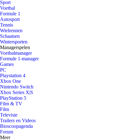
Sport
Voetbal
Formule 1
Autosport
Tennis
Wielrennen
Schaatsen
Wintersporten
Managerspelen
Voetbalmanager
Formule 1-manager
Games
PC
Playstation 4
Xbox One
Nintendo Switch
Xbox Series X|S
PlayStation 5
Film & TV
Film
Televisie
Trailers en Videos
Bioscoopagenda
Forum
Meer