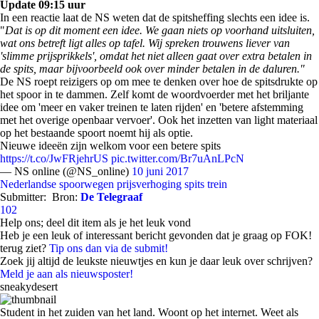
Update 09:15 uur
In een reactie laat de NS weten dat de spitsheffing slechts een idee is.
"
Dat is op dit moment een idee. We gaan niets op voorhand uitsluiten,
wat ons betreft ligt alles op tafel. Wij spreken trouwens liever van
'slimme prijsprikkels', omdat het niet alleen gaat over extra betalen in
de spits, maar bijvoorbeeld ook over minder betalen in de daluren."
De NS roept reizigers op om mee te denken over hoe de spitsdrukte op
het spoor in te dammen. Zelf komt de woordvoerder met het briljante
idee om 'meer en vaker treinen te laten rijden' en 'betere afstemming
met het overige openbaar vervoer'. Ook het inzetten van light materiaal
op het bestaande spoort noemt hij als optie.
Nieuwe ideeën zijn welkom voor een betere spits
https://t.co/JwFRjehrUS
pic.twitter.com/Br7uAnLPcN
— NS online (@NS_online)
10 juni 2017
Nederlandse spoorwegen
prijsverhoging
spits
trein
Submitter:
Bron:
De Telegraaf
102
Help ons; deel dit item als je het leuk vond
Heb je een leuk of interessant bericht gevonden dat je graag op FOK!
terug ziet?
Tip ons dan via de submit!
Zoek jij altijd de leukste nieuwtjes en kun je daar leuk over schrijven?
Meld je aan als nieuwsposter!
sneakydesert
Student in het zuiden van het land. Woont op het internet. Weet als