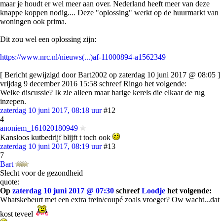
maar je houdt er wel meer aan over. Nederland heeft meer van deze
knappe koppen nodig.... Deze "oplossing" werkt op de huurmarkt van
woningen ook prima.
Dit zou wel een oplossing zijn:
https://www.nrc.nl/nieuws(...)af-11000894-a1562349
[ Bericht gewijzigd door Bart2002 op zaterdag 10 juni 2017 @ 08:05 ]
vrijdag 9 december 2016 15:58 schreef Ringo het volgende:
Welke discussie? Ik zie alleen maar harige kerels die elkaar de rug
inzepen.
zaterdag 10 juni 2017, 08:18 uur
#12
4
anoniem_161020180949
Kansloos kutbedrijf blijft t toch ook
zaterdag 10 juni 2017, 08:19 uur
#13
7
Bart
Slecht voor de gezondheid
quote:
Op
zaterdag 10 juni 2017 @ 07:30
schreef
Loodje
het volgende:
Whatskebeurt met een extra trein/coupé zoals vroeger? Ow wacht...dat
kost teveel