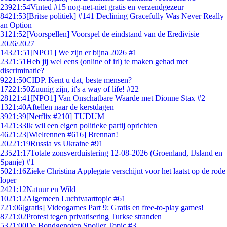
239
21:54
Vinted #15 nog-net-niet gratis en verzendgezeur
84
21:53
[Britse politiek] #141 Declining Gracefully Was Never Really
an Option
31
21:52
[Voorspellen] Voorspel de eindstand van de Eredivisie
2026/2027
143
21:51
[NPO1] We zijn er bijna 2026 #1
23
21:51
Heb jij wel eens (online of irl) te maken gehad met
discriminatie?
92
21:50
CIDP. Kent u dat, beste mensen?
172
21:50
Zuunig zijn, it's a way of life! #22
281
21:41
[NPO1] Van Onschatbare Waarde met Dionne Stax #2
13
21:40
Aftellen naar de kerstdagen
39
21:39
[Netflix #210] TUDUM
14
21:33
Ik wil een eigen politieke partij oprichten
46
21:23
[Wielrennen #616] Brennan!
202
21:19
Russia vs Ukraine #91
235
21:17
Totale zonsverduistering 12-08-2026 (Groenland, IJsland en
Spanje) #1
50
21:16
Zieke Christina Applegate verschijnt voor het laatst op de rode
loper
24
21:12
Natuur en Wild
10
21:12
Algemeen Luchtvaarttopic #61
7
21:06
[gratis] Videogames Part 9: Gratis en free-to-play games!
87
21:02
Protest tegen privatisering Turkse stranden
53
21:00
De Bondgenoten Spoiler Topic #3