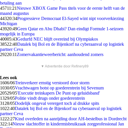
betaling aan
457
11:21
Nieuwe XBOX Game Pass titels voor de eerste helft van de
maand augustus
443
20:34
Progressieve Democraat El-Sayed wint nipt voorverkiezing
Michigan
439
20:49
Geen Qatar en Abu Dhabi? Dan eindigt Formule 1-seizoen
mogelijk in Europa
400
05:43
Gedurfd NEC blijft overeind bij Olympiakos
385
22:40
Datalek bij Bol en de Bijenkorf na cyberaanval op logistiek
partner Ceva
292
20:11
Zomervakantieweerbericht: aanhoudend zomers
▼ Advertentie door Refinery89
Lees ook
16
06/06
Treinverkeer ernstig verstoord door storm
10
30/05
Vrachtwagen botst op goederentrein bij Sevenum
205
29/05
'Executie treinkapers De Punt op geluidsband'
13
29/05
Politie vindt drugs onder goederentrein
31
28/05
Dodelijk ongeval verergert toch al drukke spits
10
22:40
Datalek bij Bol en de Bijenkorf na cyberaanval op logistiek
partner Ceva
12
22:27
Kind overleden na aanrijding door AH-bestelbus in Dordrecht
3
22:14
Nieuw slachtoffer in kindermisbruikzaak zorgprofessional Jan