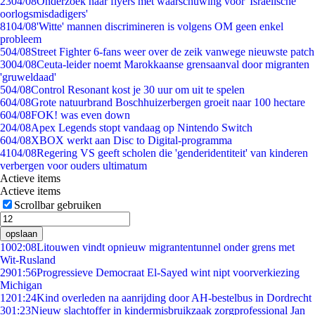
23
04/08
Onderzoek naar flyers met waarschuwing voor 'Israëlische
oorlogsmisdadigers'
81
04/08
'Witte' mannen discrimineren is volgens OM geen enkel
probleem
5
04/08
Street Fighter 6-fans weer over de zeik vanwege nieuwste patch
30
04/08
Ceuta-leider noemt Marokkaanse grensaanval door migranten
'gruweldaad'
5
04/08
Control Resonant kost je 30 uur om uit te spelen
6
04/08
Grote natuurbrand Boschhuizerbergen groeit naar 100 hectare
6
04/08
FOK! was even down
2
04/08
Apex Legends stopt vandaag op Nintendo Switch
6
04/08
XBOX werkt aan Disc to Digital-programma
41
04/08
Regering VS geeft scholen die 'genderidentiteit' van kinderen
verbergen voor ouders ultimatum
Actieve items
Actieve items
Scrollbar gebruiken
opslaan
10
02:08
Litouwen vindt opnieuw migrantentunnel onder grens met
Wit-Rusland
29
01:56
Progressieve Democraat El-Sayed wint nipt voorverkiezing
Michigan
12
01:24
Kind overleden na aanrijding door AH-bestelbus in Dordrecht
3
01:23
Nieuw slachtoffer in kindermisbruikzaak zorgprofessional Jan