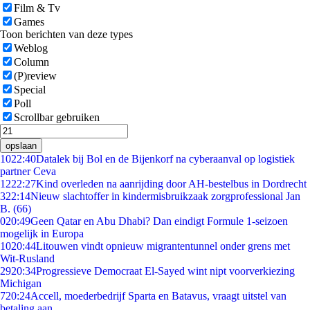
Film & Tv
Games
Toon berichten van deze types
Weblog
Column
(P)review
Special
Poll
Scrollbar gebruiken
opslaan
10
22:40
Datalek bij Bol en de Bijenkorf na cyberaanval op logistiek
partner Ceva
12
22:27
Kind overleden na aanrijding door AH-bestelbus in Dordrecht
3
22:14
Nieuw slachtoffer in kindermisbruikzaak zorgprofessional Jan
B. (66)
0
20:49
Geen Qatar en Abu Dhabi? Dan eindigt Formule 1-seizoen
mogelijk in Europa
10
20:44
Litouwen vindt opnieuw migrantentunnel onder grens met
Wit-Rusland
29
20:34
Progressieve Democraat El-Sayed wint nipt voorverkiezing
Michigan
7
20:24
Accell, moederbedrijf Sparta en Batavus, vraagt uitstel van
betaling aan