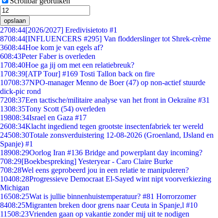
Scrollbar gebruiken
opslaan
27
08:44
[2026/2027] Eredivisietoto #1
87
08:44
[INFLUENCERS #295] Van flodderslinger tot Shrek-crème
36
08:44
Hoe kom je van egels af?
6
08:43
Peter Faber is overleden
17
08:40
Hoe ga jij om met een relatiebreuk?
17
08:39
[ATP Tour] #169 Tosti Tallon back on fire
107
08:37
NPO-manager Menno de Boer (47) op non-actief stuurde
dick-pic rond
72
08:37
Een tactische/militaire analyse van het front in Oekraïne #31
13
08:35
Tony Scott (54) overleden
198
08:34
Israel en Gaza #17
26
08:34
Klacht ingediend tegen grootste insectenfabriek ter wereld
245
08:30
Totale zonsverduistering 12-08-2026 (Groenland, IJsland en
Spanje) #1
189
08:29
Oorlog Iran #136 Bridge and powerplant day incoming?
7
08:29
[Boekbespreking] Yesteryear - Caro Claire Burke
7
08:28
Wel eens geprobeerd jou in een relatie te manipuleren?
104
08:28
Progressieve Democraat El-Sayed wint nipt voorverkiezing
Michigan
165
08:25
Wat is jullie binnenhuistemperatuur? #81 Horrorzomer
84
08:25
Migranten breken door grens naar Ceuta in Spanje,l #10
115
08:23
Vrienden gaan op vakantie zonder mij uit te nodigen