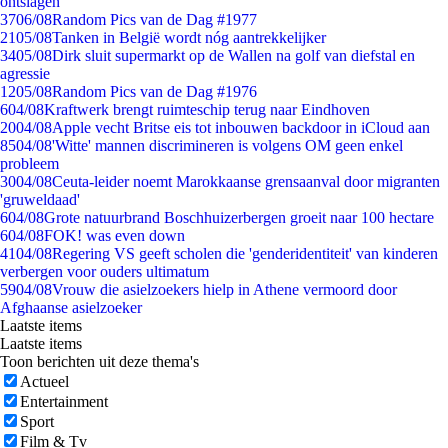
ontslagen
37
06/08
Random Pics van de Dag #1977
21
05/08
Tanken in België wordt nóg aantrekkelijker
34
05/08
Dirk sluit supermarkt op de Wallen na golf van diefstal en
agressie
12
05/08
Random Pics van de Dag #1976
6
04/08
Kraftwerk brengt ruimteschip terug naar Eindhoven
20
04/08
Apple vecht Britse eis tot inbouwen backdoor in iCloud aan
85
04/08
'Witte' mannen discrimineren is volgens OM geen enkel
probleem
30
04/08
Ceuta-leider noemt Marokkaanse grensaanval door migranten
'gruweldaad'
6
04/08
Grote natuurbrand Boschhuizerbergen groeit naar 100 hectare
6
04/08
FOK! was even down
41
04/08
Regering VS geeft scholen die 'genderidentiteit' van kinderen
verbergen voor ouders ultimatum
59
04/08
Vrouw die asielzoekers hielp in Athene vermoord door
Afghaanse asielzoeker
Laatste items
Laatste items
Toon berichten uit deze thema's
Actueel
Entertainment
Sport
Film & Tv