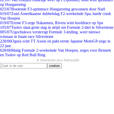
op Hungaroring
0
25/07
Boeiende F3-sprintrace Hungaroring gewonnen door Naël
0
19/07
Zuid-Amerikaanse dubbelslag F2-weekeinde Spa, harde crash
Van Hoepen
0
19/07
Eerste F3-zege Nakamura, Rivera wint hoofdrace op Spa
1
05/07
Tsolov slaat grote slag in strijd om Formule 2-titel in Silverstone
0
05/07
Ugochukwu verstevigt Formule 3-leiding, weer nieuwe
winnaar in fraaie race Silverstone
2
28/06
Ogura wint TT Assen en pakt eerste Japanse MotoGP-zege in
22 jaar
0
28/06
Matig Formule 2-weekeinde Van Hoepen, zeges voor Bennett
en Tsolov op Red Bull Ring
▼ Advertentie door Refinery89