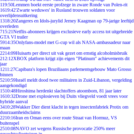
1
19:50
Lemmen boekt eerste profzege in zware Ronde van Polen-rit
16
19:42
'Zwarte weduwes' in Rusland trouwen soldaten voor
overlijdensuitkering
13
18:20
Zangeres en Idols-jurylid Jerney Kaagman op 79-jarige leeftijd
overleden
7
15:21
Netflix-abonnees krijgen exclusieve early access tot uitgebreide
GTA VI trailer
59
14:35
Onlyfans-model met G-cup wil als NASA-ambassadeur naar
maan
22
14:09
Huisarts per direct uit vak gezet om ernstig alcoholmisbruik
2
12:12
XBOX platform krijgt zijn eigen "Platinum" achievements dit
jaar
12
11:27
Capibara's lopen Braziliaans parlementsgebouw Mato Grosso
binnen
52
10:59
Israël meldt dood twee militairen in Zuid-Libanon, vergelding
aangekondigd
15
10:48
Hiroshima herdenkt slachtoffers atoombom, 81 jaar later
16
10:32
Drone met explosieven bij Duits vliegveld voedt vrees voor
hybride aanval
34
10:28
Wakker Dier dient klacht in tegen insectenfabriek Protix om
duurzaamheidsclaims
22
10:16
Iran en Oman eens over route Straat van Hormuz, VS
buitenspel
25
10:08
NAVO zet wegens Russische provocatie 250% meer
gevechtsvliegtuigen in