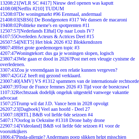
132
08:21
[WLR SC #417] Nieuw deel openen was kaputt
41
08:08
[Netflix #210] TUDUM
152
08:07
De woningmarkt #96 Eenmaal, andermaal
214
08:03
[SBS6] De Bondgenoten #317 We dansen de macaroni
194
08:02
Politieke meme's en spotprenten #11
125
07:57
[Nederlands Elftal] Op naar Louis IV?
61
07:55
Overleden Acteurs & Actrices Deel #15
265
07:54
[NET5] Het blok 2026 #32 Blokkendozen
98
07:49
Het grote goedemorgen topic #3
42
07:47
Woningtekort: dus ga je woningen slopen, logisch
238
07:43
Wie gaan er dood in 2026?Post met een vleugje cynisme de
overledenen.
33
07:43
Zou je vreemdgaan in een relatie kunnen vergeven?
38
07:42
GGZ heeft mij gezond verklaard.
230
07:40
[AMV] VS #1312 spammers van de internationale rechtsorde
240
07:39
Tour de France femmes 2026 #3 Tijd voor de borstcrawl
11
07:32
Rechtszaak dodelijk ongeluk uitgesteld vanwege vakantie
advocaat
15
07:25
Trump wil dat J.D. Vance hem in 2028 opvolgt
262
07:23
[Dagboek] Veel aan hoofd - Deel 27
150
07:18
[RTL] B&B vol liefde 6de seizoen #4
54
07:17
Oorlog in Oekraïne #1318 Drone baby drone
229
07:14
[Videoland] B&B vol liefde 6de seizoen #1 voor de
vooruitkijkers
18
06:47
Pinda-allergie? Andermans poep slikken helpt misschien