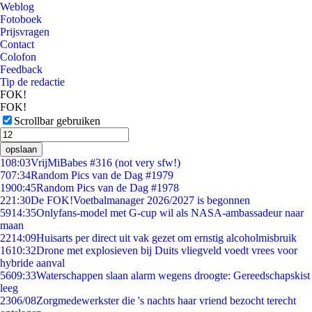
Weblog
Fotoboek
Prijsvragen
Contact
Colofon
Feedback
Tip de redactie
FOK!
FOK!
Scrollbar gebruiken
opslaan
1
08:03
VrijMiBabes #316 (not very sfw!)
7
07:34
Random Pics van de Dag #1979
19
00:45
Random Pics van de Dag #1978
2
21:30
De FOK!Voetbalmanager 2026/2027 is begonnen
59
14:35
Onlyfans-model met G-cup wil als NASA-ambassadeur naar
maan
22
14:09
Huisarts per direct uit vak gezet om ernstig alcoholmisbruik
16
10:32
Drone met explosieven bij Duits vliegveld voedt vrees voor
hybride aanval
56
09:33
Waterschappen slaan alarm wegens droogte: Gereedschapskist
leeg
23
06/08
Zorgmedewerkster die 's nachts haar vriend bezocht terecht