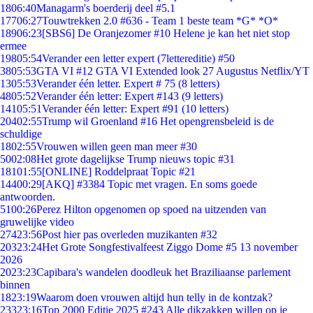
18
06:40
Managarm's boerderij deel #5.1
177
06:27
Touwtrekken 2.0 #636 - Team 1 beste team *G* *O*
189
06:23
[SBS6] De Oranjezomer #10 Helene je kan het niet stop
ermee
198
05:54
Verander een letter expert (7lettereditie) #50
38
05:53
GTA VI #12 GTA VI Extended look 27 Augustus Netflix/YT
13
05:53
Verander één letter. Expert # 75 (8 letters)
48
05:52
Verander één letter: Expert #143 (9 letters)
141
05:51
Verander één letter: Expert #91 (10 letters)
204
02:55
Trump wil Groenland #16 Het opengrensbeleid is de
schuldige
18
02:55
Vrouwen willen geen man meer #30
50
02:08
Het grote dagelijkse Trump nieuws topic #31
181
01:55
[ONLINE] Roddelpraat Topic #21
144
00:29
[AKQ] #3384 Topic met vragen. En soms goede
antwoorden.
51
00:26
Perez Hilton opgenomen op spoed na uitzenden van
gruwelijke video
274
23:56
Post hier pas overleden muzikanten #32
203
23:24
Het Grote Songfestivalfeest Ziggo Dome #5 13 november
2026
20
23:23
Capibara's wandelen doodleuk het Braziliaanse parlement
binnen
18
23:19
Waarom doen vrouwen altijd hun telly in de kontzak?
233
23:16
Top 2000 Editie 2025 #243 Alle dikzakken willen op je