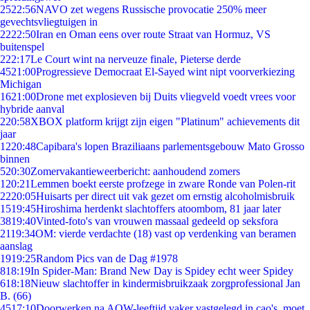
25
22:56
NAVO zet wegens Russische provocatie 250% meer
gevechtsvliegtuigen in
22
22:50
Iran en Oman eens over route Straat van Hormuz, VS
buitenspel
2
22:17
Le Court wint na nerveuze finale, Pieterse derde
45
21:00
Progressieve Democraat El-Sayed wint nipt voorverkiezing
Michigan
16
21:00
Drone met explosieven bij Duits vliegveld voedt vrees voor
hybride aanval
2
20:58
XBOX platform krijgt zijn eigen "Platinum" achievements dit
jaar
12
20:48
Capibara's lopen Braziliaans parlementsgebouw Mato Grosso
binnen
5
20:30
Zomervakantieweerbericht: aanhoudend zomers
1
20:21
Lemmen boekt eerste profzege in zware Ronde van Polen-rit
22
20:05
Huisarts per direct uit vak gezet om ernstig alcoholmisbruik
15
19:45
Hiroshima herdenkt slachtoffers atoombom, 81 jaar later
38
19:40
Vinted-foto's van vrouwen massaal gedeeld op seksfora
21
19:34
OM: vierde verdachte (18) vast op verdenking van beramen
aanslag
19
19:25
Random Pics van de Dag #1978
8
18:19
In Spider-Man: Brand New Day is Spidey echt weer Spidey
6
18:18
Nieuw slachtoffer in kindermisbruikzaak zorgprofessional Jan
B. (66)
45
17:10
Doorwerken na AOW-leeftijd vaker vastgelegd in cao's, moet