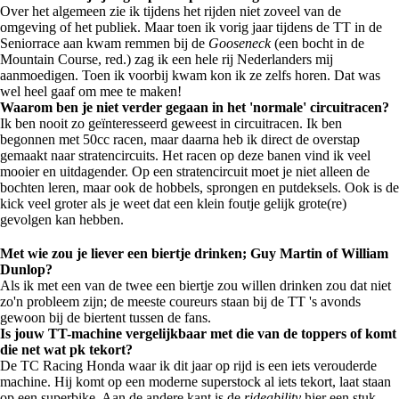
Over het algemeen zie ik tijdens het rijden niet zoveel van de
omgeving of het publiek. Maar toen ik vorig jaar tijdens de TT in de
Seniorrace aan kwam remmen bij de
Gooseneck
(een bocht in de
Mountain Course, red.) zag ik een hele rij Nederlanders mij
aanmoedigen. Toen ik voorbij kwam kon ik ze zelfs horen. Dat was
wel heel gaaf om mee te maken!
Waarom ben je niet verder gegaan in het 'normale' circuitracen?
Ik ben nooit zo geïnteresseerd geweest in circuitracen. Ik ben
begonnen met 50cc racen, maar daarna heb ik direct de overstap
gemaakt naar stratencircuits. Het racen op deze banen vind ik veel
mooier en uitdagender. Op een stratencircuit moet je niet alleen de
bochten leren, maar ook de hobbels, sprongen en putdeksels. Ook is de
kick veel groter als je weet dat een klein foutje gelijk grote(re)
gevolgen kan hebben.
Met wie zou je liever een biertje drinken; Guy Martin of William
Dunlop?
Als ik met een van de twee een biertje zou willen drinken zou dat niet
zo'n probleem zijn; de meeste coureurs staan bij de TT 's avonds
gewoon bij de biertent tussen de fans.
Is jouw TT-machine vergelijkbaar met die van de toppers of komt
die net wat pk tekort?
De TC Racing Honda waar ik dit jaar op rijd is een iets verouderde
machine. Hij komt op een moderne superstock al iets tekort, laat staan
op een superbike. Aan de andere kant is de
rideability
hier een stuk