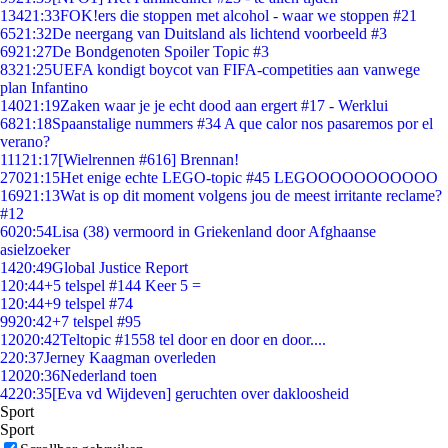
134
21:33
FOK!ers die stoppen met alcohol - waar we stoppen #21
65
21:32
De neergang van Duitsland als lichtend voorbeeld #3
69
21:27
De Bondgenoten Spoiler Topic #3
83
21:25
UEFA kondigt boycot van FIFA-competities aan vanwege
plan Infantino
140
21:19
Zaken waar je je echt dood aan ergert #17 - Werklui
68
21:18
Spaanstalige nummers #34 A que calor nos pasaremos por el
verano?
111
21:17
[Wielrennen #616] Brennan!
270
21:15
Het enige echte LEGO-topic #45 LEGOOOOOOOOOOO
169
21:13
Wat is op dit moment volgens jou de meest irritante reclame?
#12
60
20:54
Lisa (38) vermoord in Griekenland door Afghaanse
asielzoeker
14
20:49
Global Justice Report
1
20:44
+5 telspel #144 Keer 5 =
1
20:44
+9 telspel #74
99
20:42
+7 telspel #95
120
20:42
Teltopic #1558 tel door en door en door....
2
20:37
Jerney Kaagman overleden
120
20:36
Nederland toen
42
20:35
[Eva vd Wijdeven] geruchten over dakloosheid
Sport
Sport