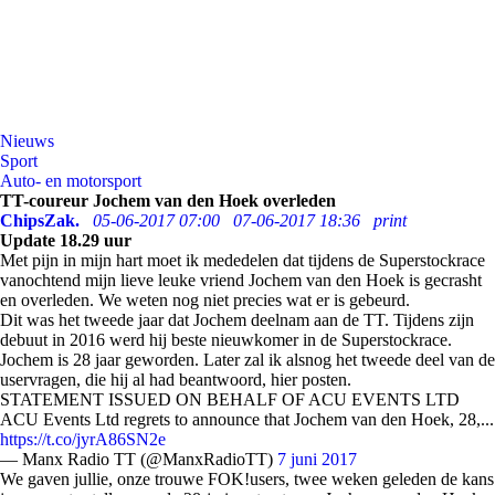
Nieuws
Sport
Auto- en motorsport
TT-coureur Jochem van den Hoek overleden
ChipsZak.
05-06-2017 07:00
07-06-2017 18:36
print
Update 18.29 uur
Met pijn in mijn hart moet ik mededelen dat tijdens de Superstockrace
vanochtend mijn lieve leuke vriend Jochem van den Hoek is gecrasht
en overleden. We weten nog niet precies wat er is gebeurd.
Dit was het tweede jaar dat Jochem deelnam aan de TT. Tijdens zijn
debuut in 2016 werd hij beste nieuwkomer in de Superstockrace.
Jochem is 28 jaar geworden. Later zal ik alsnog het tweede deel van de
uservragen, die hij al had beantwoord, hier posten.
STATEMENT ISSUED ON BEHALF OF ACU EVENTS LTD
ACU Events Ltd regrets to announce that Jochem van den Hoek, 28,...
https://t.co/jyrA86SN2e
— Manx Radio TT (@ManxRadioTT)
7 juni 2017
We gaven jullie, onze trouwe FOK!users, twee weken geleden de kans