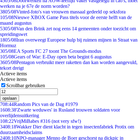
45
05/08
Doorwerken na AOW-leeftijd vaker vastgelegd in cao's, moet
werken na je 67e de norm worden?
38
05/08
Vinted-foto's van vrouwen massaal gedeeld op seksfora
1
05/08
Nieuwe XBOX Game Pass titels voor de eerste helft van de
maand augustus
53
05/08
Van den Brink zet nog eens 14 gemeenten onder toezicht om
spreidingswet
18
05/08
Iran overweegt Europese hulp bij ruimen mijnen in Straat van
Hormuz
3
05/08
EA Sports FC 27 toont The Grounds-modus
1
05/08
Gears of War: E-Day open beta begint 6 augustus
36
05/08
Pentagon verbruikt meer raketten dan kan worden aangevuld,
tekort dreigt
Actieve items
Actieve items
Scrollbar gebruiken
opslaan
7
08:44
Random Pics van de Dag #1979
16
08:38
'Zwarte weduwes' in Rusland trouwen soldaten voor
overlijdensuitkering
1
08:22
VrijMiBabes #316 (not very sfw!)
34
08:18
Wakker Dier dient klacht in tegen insectenfabriek Protix om
duurzaamheidsclaims
24
08:10
NPO-manager Menno de Boer geschorst na dickpic in