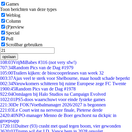
Games
Toon berichten van deze types
Weblog
Column
(P)review
Special
Poll
Scrollbar gebruiken
opslaan
1
08:03
VrijMiBabes #316 (not very sfw!)
7
07:34
Random Pics van de Dag #1979
1
05:00
Trailers kijken: de bioscoopreleases van week 32
0
03:37
Ajax veel te sterk voor Shelbourne, maar houdt schade beperkt
0
02:34
Nieuwkomers schitteren bij ruime Europese zege FC Twente
19
00:45
Random Pics van de Dag #1978
9
22:04
Ontslagen bij Halo Studios na Campaign Evolved
10
22:01
PS5-doos waarschuwt voor einde fysieke games
2
21:30
De FOK!Voetbalmanager 2026/2027 is begonnen
2
21:03
Le Court wint na nerveuze finale, Pieterse derde
24
20:40
NPO-manager Menno de Boer geschorst na dickpic in
groepsapp
17
20:11
Duitser (93) crasht met quad tegen boom, vier gewonden
36
20:03
Trump wil dat J.D. Vance hem in 2028 opvolgt