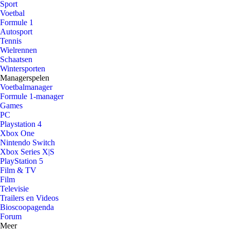
Sport
Voetbal
Formule 1
Autosport
Tennis
Wielrennen
Schaatsen
Wintersporten
Managerspelen
Voetbalmanager
Formule 1-manager
Games
PC
Playstation 4
Xbox One
Nintendo Switch
Xbox Series X|S
PlayStation 5
Film & TV
Film
Televisie
Trailers en Videos
Bioscoopagenda
Forum
Meer