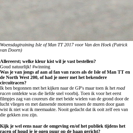
Woensdagtraining Isle of Man TT 2017 voor Van den Hoek (Patrick
van Doorn)
Allereerst; welke kleur kist wil je vast bestellen?
Goud natuurlijk! #winning
Was je van jongs af aan al fan van races als de Isle of Man TT en
de North West 200, of had je meer met het bekendere
circuitracen?
Ik ben begonnen met het kijken naar de GP's maar toen ik het
road
racen
ontdekte was die liefde snel voorbij. Toen ik voor het eerst
filmpjes zag van coureurs die met beide wielen van de grond door de
lucht vliegen en met dansende motoren tussen de muren door gaan
wist ik niet wat ik meemaakte. Nooit gedacht dat ik ooit zelf een van
die gekken zou zijn.
Kijk je wel eens naar de omgeving en/of het publiek tijdens het
racen of houd je je ogen puur op de baan gericht?