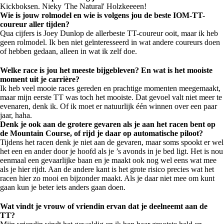
Kickboksen. Nieky
'
The Natural' Holzkeeeen!
Wie is jouw rolmodel en wie is volgens jou de beste IOM-TT-
coureur aller tijden?
Qua cijfers is Joey Dunlop de allerbeste TT-coureur ooit, maar ik heb
geen rolmodel. Ik ben niet geïnteresseerd in wat andere coureurs doen
of hebben gedaan, alleen in wat ik zelf doe.
Welke race is jou het meeste bijgebleven? En wat is het mooiste
moment uit je carrière?
Ik heb veel mooie races gereden en prachtige momenten meegemaakt,
maar mijn eerste TT was toch het mooiste. Dat gevoel valt niet meer te
evenaren, denk ik. Of ik moet er natuurlijk één winnen over een paar
jaar, haha.
Denk je ook aan de grotere gevaren als je aan het racen bent op
de Mountain Course, of rijd je daar op automatische piloot?
Tijdens het racen denk je niet aan de gevaren, maar soms spookt er wel
het een en ander door je hoofd als je ’s avonds in je bed ligt. Het is nou
eenmaal een gevaarlijke baan en je maakt ook nog wel eens wat mee
als je hier rijdt. Aan de andere kant is het grote risico precies wat het
racen hier zo mooi en bijzonder maakt. Als je daar niet mee om kunt
gaan kun je beter iets anders gaan doen.
Wat vindt je vrouw of vriendin ervan dat je deelneemt aan de
TT?