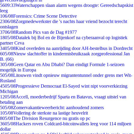
56
09:33
Waterschappen slaan alarm wegens droogte: Gereedschapskist
leeg
1
06/08
Forensics: Crime Scene Detective
23
06/08
Zorgmedewerkster die 's nachts haar vriend bezocht terecht
ontslagen
37
06/08
Random Pics van de Dag #1977
18
05/08
Datalek bij Bol en de Bijenkorf na cyberaanval op logistiek
partner Ceva
34
05/08
Kind overleden na aanrijding door AH-bestelbus in Dordrecht
6
05/08
Nieuw slachtoffer in kindermisbruikzaak zorgprofessional Jan
B. (66)
3
05/08
Geen Qatar en Abu Dhabi? Dan eindigt Formule 1-seizoen
mogelijk in Europa
5
05/08
Litouwen vindt opnieuw migrantentunnel onder grens met Wit-
Rusland
45
05/08
Progressieve Democraat El-Sayed wint nipt voorverkiezing
Michigan
12
05/08
Accell, moederbedrijf Sparta en Batavus, vraagt uitstel van
betaling aan
5
05/08
Zomervakantieweerbericht: aanhoudend zomers
1
05/08
Vollering de sterkste na lastige heuvelrit
8
05/08
The Division Resurgence nu gratis op pc
36
05/08
Hackers roven Coldcard-bitcoinwallets leeg voor 114 miljoen
dollar