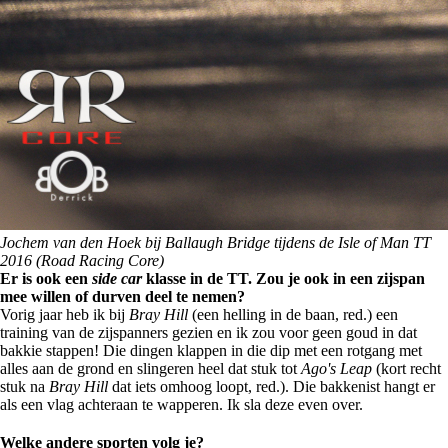
Jochem van den Hoek bij Ballaugh Bridge tijdens de Isle of Man TT
2016 (Road Racing Core)
Er is ook een
side car
klasse in de TT. Zou je ook in een zijspan
mee willen of durven deel te nemen?
Vorig jaar heb ik bij
Bray Hill
(een helling in de baan, red.) een
training van de zijspanners gezien en ik zou voor geen goud in dat
bakkie stappen! Die dingen klappen in die dip met een rotgang met
alles aan de grond en slingeren heel dat stuk tot
Ago's Leap
(kort recht
stuk na
Bray Hill
dat iets omhoog loopt, red.). Die bakkenist hangt er
als een vlag achteraan te wapperen. Ik sla deze even over.
Welke andere sporten volg je?