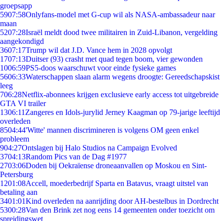
groepsapp
59
07:58
Onlyfans-model met G-cup wil als NASA-ambassadeur naar
maan
52
07:28
Israël meldt dood twee militairen in Zuid-Libanon, vergelding
aangekondigd
36
07:17
Trump wil dat J.D. Vance hem in 2028 opvolgt
17
07:13
Duitser (93) crasht met quad tegen boom, vier gewonden
10
06:59
PS5-doos waarschuwt voor einde fysieke games
56
06:33
Waterschappen slaan alarm wegens droogte: Gereedschapskist
leeg
7
06:28
Netflix-abonnees krijgen exclusieve early access tot uitgebreide
GTA VI trailer
13
06:11
Zangeres en Idols-jurylid Jerney Kaagman op 79-jarige leeftijd
overleden
85
04:44
'Witte' mannen discrimineren is volgens OM geen enkel
probleem
9
04:27
Ontslagen bij Halo Studios na Campaign Evolved
37
04:13
Random Pics van de Dag #1977
27
03:06
Doden bij Oekraïense droneaanvallen op Moskou en Sint-
Petersburg
12
01:08
Accell, moederbedrijf Sparta en Batavus, vraagt uitstel van
betaling aan
34
01:01
Kind overleden na aanrijding door AH-bestelbus in Dordrecht
53
00:28
Van den Brink zet nog eens 14 gemeenten onder toezicht om
spreidingswet