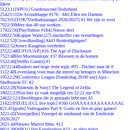
lijken
51
23:11
[NPO1] Goedenavond Nederland
254
23:11
De Avondetappe #176 - Met Ellen ten Damme.
76
23:01
[FOK!Voetbalmanager 2026/2027] #1 We zijn er weer
79
22:59
Meer dan 40 uur werken.
179
22:56
[PlayStation #184] Nieuw deel
109
22:56
Kapper Walat (27) slachtoffer van vernielingen
11
22:52
[Crowdfunding] #443 Rentestijgingen?
60
22:52
Jerney Kaagman overleden
255
22:48
[UFO/UAP] #16 The Age of Disclosure
75
22:48
Het Moestuintopic #37 Bloesem in de bomen
55
22:46
[Netflix Games] #1
267
22:44
Banken met hoge rente topic #95 - Dichter naar de 0
11
22:40
Levenslang voor man die inreed op betogers in München
195
22:29
[Conference League Donderdag 20:00 uur] Ajax -
Shelbourne FC #2
43
22:28
[Nintendo & Sony] The Legend of Zelda
180
22:22
Post hier zo vaak mogelijk om 22:22 uur #76
246
22:12
Afbeeldingen die je gemaakt hebt met AI
216
22:05
[UEL/ECL live topic] #160 GOAAAAAAAAAAAAAL
8
21:45
[gratis] Videogames Part 9: Gratis en free-to-play games!
32
21:45
[Voorspellen] Voorspel de eindstand van de Eredivisie
2026/2027
20
21:44
Nieuwe Marvel films. #12
99
21:39
[NPO1] Het Familiediner #23 - te allen tijden