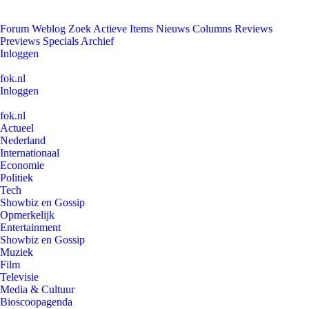
Forum
Weblog
Zoek
Actieve Items
Nieuws
Columns
Reviews
Previews
Specials
Archief
Inloggen
fok.nl
Inloggen
fok.nl
Actueel
Nederland
Internationaal
Economie
Politiek
Tech
Showbiz en Gossip
Opmerkelijk
Entertainment
Showbiz en Gossip
Muziek
Film
Televisie
Media & Cultuur
Bioscoopagenda