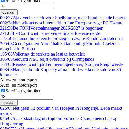
Scrollbar gebruiken
opslaan
0
03:37
Ajax veel te sterk voor Shelbourne, maar houdt schade beperkt
0
02:34
Nieuwkomers schitteren bij ruime Europese zege FC Twente
2
21:30
De FOK!Voetbalmanager 2026/2027 is begonnen
2
21:03
Le Court wint na nerveuze finale, Pieterse derde
1
19:50
Lemmen boekt eerste profzege in zware Ronde van Polen-rit
3
05/08
Geen Qatar en Abu Dhabi? Dan eindigt Formule 1-seizoen
mogelijk in Europa
1
05/08
Vollering de sterkste na lastige heuvelrit
3
05/08
Gedurfd NEC blijft overeind bij Olympiakos
1
04/08
Reusser wint tijdrit en neemt geel over, Nooijen knap tweede
0
03/08
Haugset houdt Kopecky af na indrukwekkende solo van 86
kilometer
Auto- en motorsport
Auto- en motorsport
Scrollbar gebruiken
opslaan
0
26/07
Net geen F2-podium Van Hoepen in Hongarije, Leon maakt
indruk
0
26/07
Slater slaat slag in strijd om Formule 3-kampioenschap op
Hungaroring
0
25/07
Van Hoepen eindelijk weer op F2-podium, Mini wint sprintrace