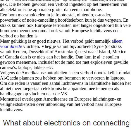
gek. Die hebben gewoon een verbod ingesteld op het meenemen van
álle elektronische apparaten groter dan een smartphone.
Een bom meesmokkelen in je fototoestel, nintendo, e-reader,
powerbank of noise-cancelling hoofdtelefoon kun je dus vergeten. En
straks kunnen ook Europese terroristen niet langer ongestoord hun vele
bommen meenemen omdat ook vanuit Europese luchthavens een
verbod op handen is.
Maar gelukkig is er goed nieuws. Het verbod geldt namelijk
alleen
voor
directe
vluchten. Vlieg je vanuit bijvoorbeeld Syrië (of straks
vanuit Keulen, Dusseldorf of Amsterdam) eerst naar IJsland, Mexico
of Canada dan is er niets aan het handje. Dan kun je al je spullen
gewoon meenemen, inclusief tot de rand toe met explosieven gevulde
camera's, laptops, tablets etc.
Volgens de Amerikaanse autoriteiten is een verbod noodzakelijk omdat
Al-Qaeda plannen zou hebben om bommen te vervoeren in laptops.
Om die reden is vanaf een aantal luchthavens in islamitische landen het
al niet meer toegestaan elektronische apparaten mee te nemen als
handbagage op vluchten naar de VS.
Momenteel overleggen Amerikaanse en Europese inlichtingen- en
veiligheidsdiensten over uitbreiding van het verbod naar Europese
luchthavens.