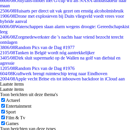
66
06/08
Onlyfans-model met G-cup wil als NASA-ambassadeur naar
maan
25
06/08
Huisarts per direct uit vak gezet om ernstig alcoholmisbruik
19
06/08
Drone met explosieven bij Duits vliegveld voedt vrees voor
hybride aanval
60
06/08
Waterschappen slaan alarm wegens droogte: Gereedschapskist
leeg
24
06/08
Zorgmedewerkster die 's nachts haar vriend bezocht terecht
ontslagen
38
06/08
Random Pics van de Dag #1977
21
05/08
Tanken in België wordt nóg aantrekkelijker
34
05/08
Dirk sluit supermarkt op de Wallen na golf van diefstal en
agressie
12
05/08
Random Pics van de Dag #1976
6
04/08
Kraftwerk brengt ruimteschip terug naar Eindhoven
20
04/08
Apple vecht Britse eis tot inbouwen backdoor in iCloud aan
Laatste items
Laatste items
Toon berichten uit deze thema's
Actueel
Entertainment
Sport
Film & Tv
Games
Toon berichten van deze types