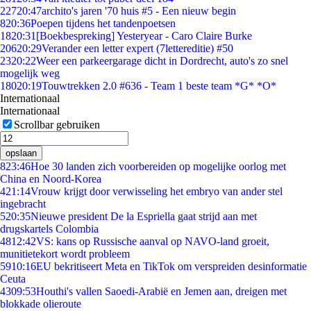
227
20:47
archito's jaren '70 huis #5 - Een nieuw begin
8
20:36
Poepen tijdens het tandenpoetsen
18
20:31
[Boekbespreking] Yesteryear - Caro Claire Burke
206
20:29
Verander een letter expert (7lettereditie) #50
23
20:22
Weer een parkeergarage dicht in Dordrecht, auto's zo snel
mogelijk weg
180
20:19
Touwtrekken 2.0 #636 - Team 1 beste team *G* *O*
Internationaal
Internationaal
Scrollbar gebruiken
opslaan
8
23:46
Hoe 30 landen zich voorbereiden op mogelijke oorlog met
China en Noord-Korea
4
21:14
Vrouw krijgt door verwisseling het embryo van ander stel
ingebracht
5
20:35
Nieuwe president De la Espriella gaat strijd aan met
drugskartels Colombia
48
12:42
VS: kans op Russische aanval op NAVO-land groeit,
munitietekort wordt probleem
59
10:16
EU bekritiseert Meta en TikTok om verspreiden desinformatie
Ceuta
43
09:53
Houthi's vallen Saoedi-Arabië en Jemen aan, dreigen met
blokkade olieroute