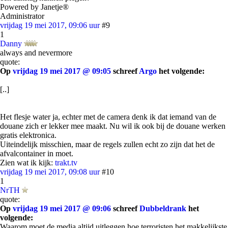
Powered by Janetje®
Administrator
vrijdag 19 mei 2017, 09:06 uur
#9
1
Danny
always and nevermore
quote:
Op
vrijdag 19 mei 2017 @ 09:05
schreef
Argo
het volgende:
[..]
Het flesje water ja, echter met de camera denk ik dat iemand van de
douane zich er lekker mee maakt. Nu wil ik ook bij de douane werken
gratis elektronica.
Uiteindelijk misschien, maar de regels zullen echt zo zijn dat het de
afvalcontainer in moet.
Zien wat ik kijk:
trakt.tv
vrijdag 19 mei 2017, 09:08 uur
#10
1
NrTH
quote:
Op
vrijdag 19 mei 2017 @ 09:06
schreef
Dubbeldrank
het
volgende:
Waarom moet de media altijd uitleggen hoe terroristen het makkelijkste