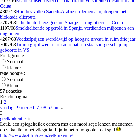
59
10:16
EU bekritiseert Meta en TikTok om verspreiden desinformatie
Ceuta
43
09:53
Houthi's vallen Saoedi-Arabië en Jemen aan, dreigen met
blokkade olieroute
27
07/08
Italië hindert reizigers uit Spanje na migratiecrisis Ceuta
11
07/08
Smokkelbende opgerold in Spanje, verdienden miljoenen aan
migranten
42
07/08
Voedselprijzen wereldwijd op hoogste niveau in ruim drie jaar
30
07/08
Trump grijpt weer in op automatisch staatsburgerschap bij
geboorte in VS
Font-grootte:
Normaal
Kleiner
regelhoogte :
Normaal
Kleiner
57 reacties
Reactiepagina:
1
2
vrijdag 19 mei 2017, 08:57 uur
#1
3
geelkuikentje
Leuk, een spiegelreflex camera met een mooi setje lenzen meenemen
op vakantie in het vliegtuig. Fijn in het ruim gooien dat spul
http://www.last.fm/user/geelkuikentje/