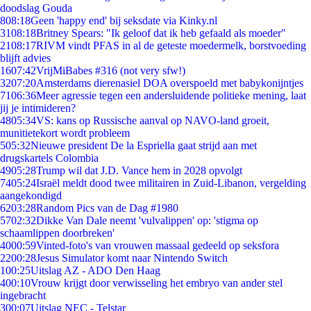
doodslag Gouda
8
08:18
Geen 'happy end' bij seksdate via Kinky.nl
31
08:18
Britney Spears: "Ik geloof dat ik heb gefaald als moeder"
21
08:17
RIVM vindt PFAS in al de geteste moedermelk, borstvoeding
blijft advies
16
07:42
VrijMiBabes #316 (not very sfw!)
32
07:20
Amsterdams dierenasiel DOA overspoeld met babykonijntjes
71
06:36
Meer agressie tegen een andersluidende politieke mening, laat
jij je intimideren?
48
05:34
VS: kans op Russische aanval op NAVO-land groeit,
munitietekort wordt probleem
5
05:32
Nieuwe president De la Espriella gaat strijd aan met
drugskartels Colombia
49
05:28
Trump wil dat J.D. Vance hem in 2028 opvolgt
74
05:24
Israël meldt dood twee militairen in Zuid-Libanon, vergelding
aangekondigd
62
03:28
Random Pics van de Dag #1980
57
02:32
Dikke Van Dale neemt 'vulvalippen' op: 'stigma op
schaamlippen doorbreken'
40
00:59
Vinted-foto's van vrouwen massaal gedeeld op seksfora
22
00:28
Jesus Simulator komt naar Nintendo Switch
1
00:25
Uitslag AZ - ADO Den Haag
4
00:10
Vrouw krijgt door verwisseling het embryo van ander stel
ingebracht
3
00:07
Uitslag NEC - Telstar