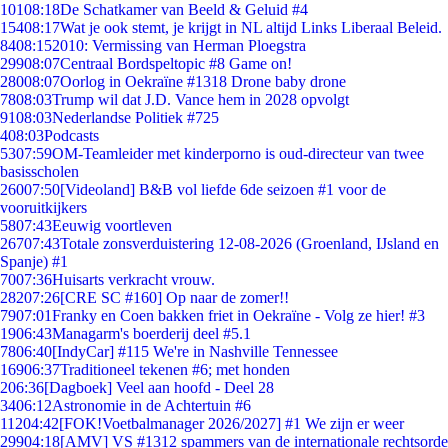
101
08:18
De Schatkamer van Beeld & Geluid #4
154
08:17
Wat je ook stemt, je krijgt in NL altijd Links Liberaal Beleid.
84
08:15
2010: Vermissing van Herman Ploegstra
299
08:07
Centraal Bordspeltopic #8 Game on!
280
08:07
Oorlog in Oekraïne #1318 Drone baby drone
78
08:03
Trump wil dat J.D. Vance hem in 2028 opvolgt
91
08:03
Nederlandse Politiek #725
4
08:03
Podcasts
53
07:59
OM-Teamleider met kinderporno is oud-directeur van twee
basisscholen
260
07:50
[Videoland] B&B vol liefde 6de seizoen #1 voor de
vooruitkijkers
58
07:43
Eeuwig voortleven
267
07:43
Totale zonsverduistering 12-08-2026 (Groenland, IJsland en
Spanje) #1
70
07:36
Huisarts verkracht vrouw.
282
07:26
[CRE SC #160] Op naar de zomer!!
79
07:01
Franky en Coen bakken friet in Oekraïne - Volg ze hier! #3
19
06:43
Managarm's boerderij deel #5.1
78
06:40
[IndyCar] #115 We're in Nashville Tennessee
169
06:37
Traditioneel tekenen #6; met honden
2
06:36
[Dagboek] Veel aan hoofd - Deel 28
34
06:12
Astronomie in de Achtertuin #6
112
04:42
[FOK!Voetbalmanager 2026/2027] #1 We zijn er weer
299
04:18
[AMV] VS #1312 spammers van de internationale rechtsorde