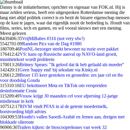
Danny is de initiatiefnemer, oprichter en eigenaar van FOK.nl. Hij is
maar zelden serieus, heeft een uitgesproken Rotterdamse mening die
lang niet altijd politiek correct is en bezit de bizarre eigenschap mensen
op de kast te jagen, waar dat eigenlijk nooit de bedoeling is. Houdt van
films, series, tech en gamen, en wil vooral nieuws met een mening.
Meest gelezen
84394
06:35
VrijMiBabes #316 (not very sfw!)
55427
01:09
Random Pics van de Dag #1980
1807
09:46
PostNL-bezorger steekt bewoner na ruzie over pakket
1764
12:42
VS: kans op Russische aanval op NAVO-land groeit,
munitietekort wordt probleem
1700
13:26
Britney Spears: "Ik geloof dat ik heb gefaald als moeder"
1424
20:11
Geen 'happy end' bij seksdate via Kinky.nl
1266
12:28
Broer 135 keer gestoken en gesneden: zes jaar cel en tbs
voor doodslag Gouda
1153
10:16
EU bekritiseert Meta en TikTok om verspreiden
desinformatie Ceuta
1152
09:49
Vrouw krijgt 30 maanden cel voor afpersing 12-jarige
misdienaar in kerk
1075
12:17
RIVM vindt PFAS in al de geteste moedermelk,
borstvoeding blijft advies
1043
09:53
Houthi's vallen Saoedi-Arabië en Jemen aan, dreigen met
blokkade olieroute
969
06:30
Trailers kijken: de bioscoopreleases van week 32