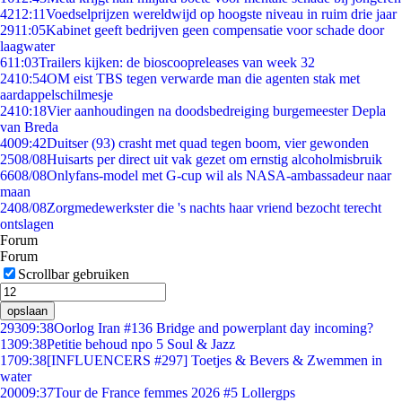
42
12:11
Voedselprijzen wereldwijd op hoogste niveau in ruim drie jaar
29
11:05
Kabinet geeft bedrijven geen compensatie voor schade door
laagwater
6
11:03
Trailers kijken: de bioscoopreleases van week 32
24
10:54
OM eist TBS tegen verwarde man die agenten stak met
aardappelschilmesje
24
10:18
Vier aanhoudingen na doodsbedreiging burgemeester Depla
van Breda
40
09:42
Duitser (93) crasht met quad tegen boom, vier gewonden
25
08/08
Huisarts per direct uit vak gezet om ernstig alcoholmisbruik
66
08/08
Onlyfans-model met G-cup wil als NASA-ambassadeur naar
maan
24
08/08
Zorgmedewerkster die 's nachts haar vriend bezocht terecht
ontslagen
Forum
Forum
Scrollbar gebruiken
opslaan
293
09:38
Oorlog Iran #136 Bridge and powerplant day incoming?
13
09:38
Petitie behoud npo 5 Soul & Jazz
17
09:38
[INFLUENCERS #297] Toetjes & Bevers & Zwemmen in
water
200
09:37
Tour de France femmes 2026 #5 Lollergps