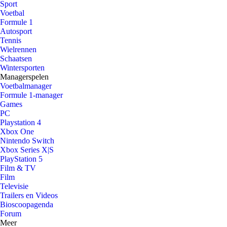
Sport
Voetbal
Formule 1
Autosport
Tennis
Wielrennen
Schaatsen
Wintersporten
Managerspelen
Voetbalmanager
Formule 1-manager
Games
PC
Playstation 4
Xbox One
Nintendo Switch
Xbox Series X|S
PlayStation 5
Film & TV
Film
Televisie
Trailers en Videos
Bioscoopagenda
Forum
Meer