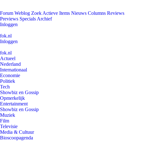
Forum
Weblog
Zoek
Actieve Items
Nieuws
Columns
Reviews
Previews
Specials
Archief
Inloggen
fok.nl
Inloggen
fok.nl
Actueel
Nederland
Internationaal
Economie
Politiek
Tech
Showbiz en Gossip
Opmerkelijk
Entertainment
Showbiz en Gossip
Muziek
Film
Televisie
Media & Cultuur
Bioscoopagenda