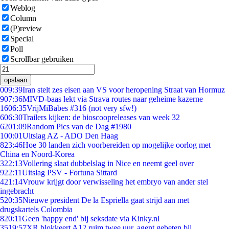
Weblog
Column
(P)review
Special
Poll
Scrollbar gebruiken
opslaan
0
09:39
Iran stelt zes eisen aan VS voor heropening Straat van Hormuz
9
07:36
MIVD-baas lekt via Strava routes naar geheime kazerne
16
06:35
VrijMiBabes #316 (not very sfw!)
6
06:30
Trailers kijken: de bioscoopreleases van week 32
62
01:09
Random Pics van de Dag #1980
1
00:01
Uitslag AZ - ADO Den Haag
8
23:46
Hoe 30 landen zich voorbereiden op mogelijke oorlog met
China en Noord-Korea
3
22:13
Vollering slaat dubbelslag in Nice en neemt geel over
9
22:11
Uitslag PSV - Fortuna Sittard
4
21:14
Vrouw krijgt door verwisseling het embryo van ander stel
ingebracht
5
20:35
Nieuwe president De la Espriella gaat strijd aan met
drugskartels Colombia
8
20:11
Geen 'happy end' bij seksdate via Kinky.nl
35
19:57
XR blokkeert A12 ruim twee uur, agent gebeten bij