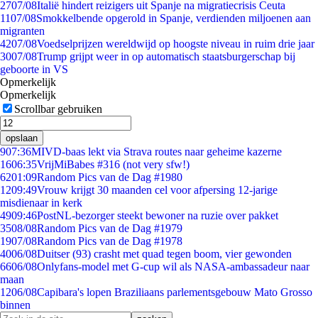
27
07/08
Italië hindert reizigers uit Spanje na migratiecrisis Ceuta
11
07/08
Smokkelbende opgerold in Spanje, verdienden miljoenen aan
migranten
42
07/08
Voedselprijzen wereldwijd op hoogste niveau in ruim drie jaar
30
07/08
Trump grijpt weer in op automatisch staatsburgerschap bij
geboorte in VS
Opmerkelijk
Opmerkelijk
Scrollbar gebruiken
opslaan
9
07:36
MIVD-baas lekt via Strava routes naar geheime kazerne
16
06:35
VrijMiBabes #316 (not very sfw!)
62
01:09
Random Pics van de Dag #1980
12
09:49
Vrouw krijgt 30 maanden cel voor afpersing 12-jarige
misdienaar in kerk
49
09:46
PostNL-bezorger steekt bewoner na ruzie over pakket
35
08/08
Random Pics van de Dag #1979
19
07/08
Random Pics van de Dag #1978
40
06/08
Duitser (93) crasht met quad tegen boom, vier gewonden
66
06/08
Onlyfans-model met G-cup wil als NASA-ambassadeur naar
maan
12
06/08
Capibara's lopen Braziliaans parlementsgebouw Mato Grosso
binnen