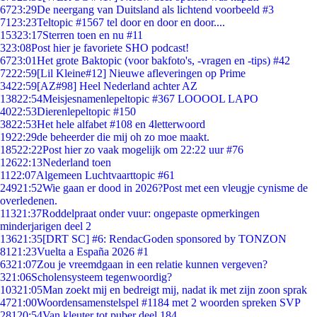
67
23:29
De neergang van Duitsland als lichtend voorbeeld #3
71
23:23
Teltopic #1567 tel door en door en door....
153
23:17
Sterren toen en nu #11
3
23:08
Post hier je favoriete SHO podcast!
67
23:01
Het grote Baktopic (voor bakfoto's, -vragen en -tips) #42
72
22:59
[Lil Kleine#12] Nieuwe afleveringen op Prime
34
22:59
[AZ#98] Heel Nederland achter AZ
138
22:54
Meisjesnamenlepeltopic #367 LOOOOL LAPO
40
22:53
Dierenlepeltopic #150
38
22:53
Het hele alfabet #108 en 4letterwoord
19
22:29
de beheerder die mij oh zo moe maakt.
185
22:22
Post hier zo vaak mogelijk om 22:22 uur #76
126
22:13
Nederland toen
11
22:07
Algemeen Luchtvaarttopic #61
249
21:52
Wie gaan er dood in 2026?Post met een vleugje cynisme de
overledenen.
113
21:37
Roddelpraat onder vuur: ongepaste opmerkingen
minderjarigen deel 2
136
21:35
[DRT SC] #6: RendacGoden sponsored by TONZON
81
21:23
Vuelta a España 2026 #1
63
21:07
Zou je vreemdgaan in een relatie kunnen vergeven?
3
21:06
Scholensysteem tegenwoordig?
103
21:05
Man zoekt mij en bedreigt mij, nadat ik met zijn zoon sprak
47
21:00
Woordensamenstelspel #1184 met 2 woorden spreken SVP
281
20:54
Van kleuter tot puber deel 184