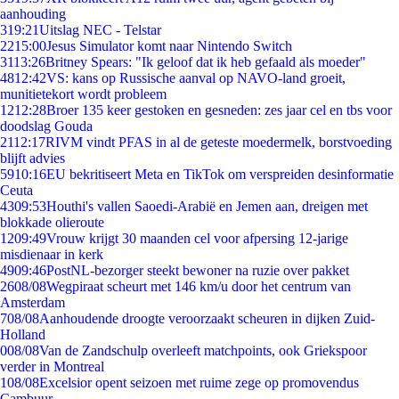
aanhouding
3
19:21
Uitslag NEC - Telstar
22
15:00
Jesus Simulator komt naar Nintendo Switch
31
13:26
Britney Spears: "Ik geloof dat ik heb gefaald als moeder"
48
12:42
VS: kans op Russische aanval op NAVO-land groeit,
munitietekort wordt probleem
12
12:28
Broer 135 keer gestoken en gesneden: zes jaar cel en tbs voor
doodslag Gouda
21
12:17
RIVM vindt PFAS in al de geteste moedermelk, borstvoeding
blijft advies
59
10:16
EU bekritiseert Meta en TikTok om verspreiden desinformatie
Ceuta
43
09:53
Houthi's vallen Saoedi-Arabië en Jemen aan, dreigen met
blokkade olieroute
12
09:49
Vrouw krijgt 30 maanden cel voor afpersing 12-jarige
misdienaar in kerk
49
09:46
PostNL-bezorger steekt bewoner na ruzie over pakket
26
08/08
Wegpiraat scheurt met 146 km/u door het centrum van
Amsterdam
7
08/08
Aanhoudende droogte veroorzaakt scheuren in dijken Zuid-
Holland
0
08/08
Van de Zandschulp overleeft matchpoints, ook Griekspoor
verder in Montreal
1
08/08
Excelsior opent seizoen met ruime zege op promovendus
Cambuur