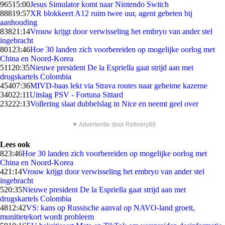
965
15:00
Jesus Simulator komt naar Nintendo Switch
888
19:57
XR blokkeert A12 ruim twee uur, agent gebeten bij
aanhouding
838
21:14
Vrouw krijgt door verwisseling het embryo van ander stel
ingebracht
801
23:46
Hoe 30 landen zich voorbereiden op mogelijke oorlog met
China en Noord-Korea
511
20:35
Nieuwe president De la Espriella gaat strijd aan met
drugskartels Colombia
454
07:36
MIVD-baas lekt via Strava routes naar geheime kazerne
340
22:11
Uitslag PSV - Fortuna Sittard
232
22:13
Vollering slaat dubbelslag in Nice en neemt geel over
▼ Advertentie door Refinery89
Lees ook
8
23:46
Hoe 30 landen zich voorbereiden op mogelijke oorlog met
China en Noord-Korea
4
21:14
Vrouw krijgt door verwisseling het embryo van ander stel
ingebracht
5
20:35
Nieuwe president De la Espriella gaat strijd aan met
drugskartels Colombia
48
12:42
VS: kans op Russische aanval op NAVO-land groeit,
munitietekort wordt probleem