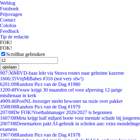
Weblog
Fotoboek
Prijsvragen
Contact
Colofon
Feedback
Tip de redactie
FOK!
FOK!
Scrollbar gebruiken
opslaan
9
07:36
MIVD-baas lekt via Strava routes naar geheime kazerne
16
06:35
VrijMiBabes #316 (not very sfw!)
62
01:09
Random Pics van de Dag #1980
12
09:49
Vrouw krijgt 30 maanden cel voor afpersing 12-jarige
misdienaar in kerk
49
09:46
PostNL-bezorger steekt bewoner na ruzie over pakket
35
08/08
Random Pics van de Dag #1979
2
07/08
De FOK!Voetbalmanager 2026/2027 is begonnen
16
07/08
Meta krijgt half miljard boete voor mentale schade bij jongeren
20
07/08
Denemarken pakt AI-gebruik in scholen aan: extra mondelinge
examens
19
07/08
Random Pics van de Dag #1978