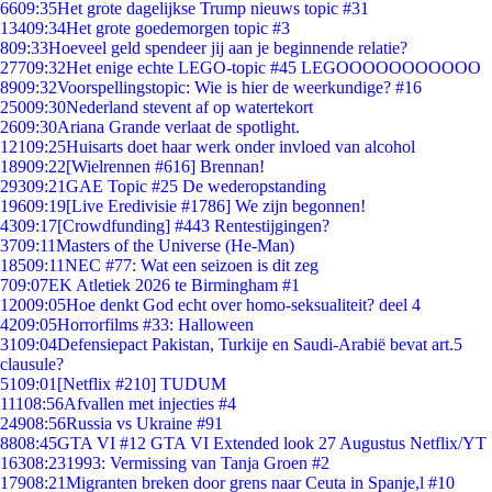
66
09:35
Het grote dagelijkse Trump nieuws topic #31
134
09:34
Het grote goedemorgen topic #3
8
09:33
Hoeveel geld spendeer jij aan je beginnende relatie?
277
09:32
Het enige echte LEGO-topic #45 LEGOOOOOOOOOOO
89
09:32
Voorspellingstopic: Wie is hier de weerkundige? #16
250
09:30
Nederland stevent af op watertekort
26
09:30
Ariana Grande verlaat de spotlight.
121
09:25
Huisarts doet haar werk onder invloed van alcohol
189
09:22
[Wielrennen #616] Brennan!
293
09:21
GAE Topic #25 De wederopstanding
196
09:19
[Live Eredivisie #1786] We zijn begonnen!
43
09:17
[Crowdfunding] #443 Rentestijgingen?
37
09:11
Masters of the Universe (He-Man)
185
09:11
NEC #77: Wat een seizoen is dit zeg
7
09:07
EK Atletiek 2026 te Birmingham #1
120
09:05
Hoe denkt God echt over homo-seksualiteit? deel 4
42
09:05
Horrorfilms #33: Halloween
31
09:04
Defensiepact Pakistan, Turkije en Saudi-Arabië bevat art.5
clausule?
51
09:01
[Netflix #210] TUDUM
111
08:56
Afvallen met injecties #4
249
08:56
Russia vs Ukraine #91
88
08:45
GTA VI #12 GTA VI Extended look 27 Augustus Netflix/YT
163
08:23
1993: Vermissing van Tanja Groen #2
179
08:21
Migranten breken door grens naar Ceuta in Spanje,l #10