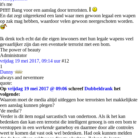
it's me
Pffff! Bang voor een aanslag door terroristen.
En dat zegt uitgerekend een land waar men gewoon legaal een wapen
op zak mag hebben, waardoor velen gewoon neergeschoten worden.
Ik denk toch echt dat die eigen inwoners met hun legale wapens veel
gevaarlijker zijn dan een eventuele terrorist met een bom.
The power of beauty
Administrator
vrijdag 19 mei 2017, 09:14 uur
#12
1
Danny
always and nevermore
quote:
Op
vrijdag 19 mei 2017 @ 09:06
schreef
Dubbeldrank
het
volgende:
Waarom moet de media altijd uitleggen hoe terroristen het makkelijkste
een aanslag kunnen plegen?
'de media'?
Verder is dit item nogal sarcastisch van ondertoon. Als ik het kan
bedenken dan kan een terrorist die intelligent genoeg is om een bom te
verstoppen in een
werkende
gameboy en daarmee door alle controles
weet te komen dat vast ook wel bedenken. Had ook kunnen melden