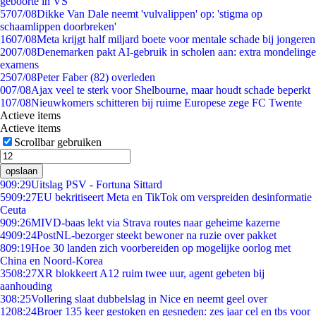
geboorte in VS
57
07/08
Dikke Van Dale neemt 'vulvalippen' op: 'stigma op
schaamlippen doorbreken'
16
07/08
Meta krijgt half miljard boete voor mentale schade bij jongeren
20
07/08
Denemarken pakt AI-gebruik in scholen aan: extra mondelinge
examens
25
07/08
Peter Faber (82) overleden
0
07/08
Ajax veel te sterk voor Shelbourne, maar houdt schade beperkt
1
07/08
Nieuwkomers schitteren bij ruime Europese zege FC Twente
Actieve items
Actieve items
Scrollbar gebruiken
opslaan
9
09:29
Uitslag PSV - Fortuna Sittard
59
09:27
EU bekritiseert Meta en TikTok om verspreiden desinformatie
Ceuta
9
09:26
MIVD-baas lekt via Strava routes naar geheime kazerne
49
09:24
PostNL-bezorger steekt bewoner na ruzie over pakket
8
09:19
Hoe 30 landen zich voorbereiden op mogelijke oorlog met
China en Noord-Korea
35
08:27
XR blokkeert A12 ruim twee uur, agent gebeten bij
aanhouding
3
08:25
Vollering slaat dubbelslag in Nice en neemt geel over
12
08:24
Broer 135 keer gestoken en gesneden: zes jaar cel en tbs voor