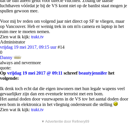
dat de ban alleen geldt voor directe vluchten. Zolang de laatste
luchthaven vóórdat je bij de VS komt niet op de banlist staat mogen je
spullen gewoon mee.
Voor mij bv reden om volgend jaar niet direct op SF te vliegen, maar
op Vancouver. Heb er weinig trek in om m'n camera en laptop in het
ruim mee te moeten nemen.
Zien wat ik kijk:
trakt.tv
Administrator
vrijdag 19 mei 2017, 09:15 uur
#14
0
Danny
always and nevermore
quote:
Op
vrijdag 19 mei 2017 @ 09:11
schreef
beautyjennifer
het
volgende:
Ik denk toch echt dat die eigen inwoners met hun legale wapens veel
gevaarlijker zijn dan een eventuele terrorist met een bom.
Het aantal doden door vuurwapens in de VS tov het aantal doden door
een bom in elektronica in het vliegtuig ondersteunt die stelling
Zien wat ik kijk:
trakt.tv
▼ Advertentie door Refinery89