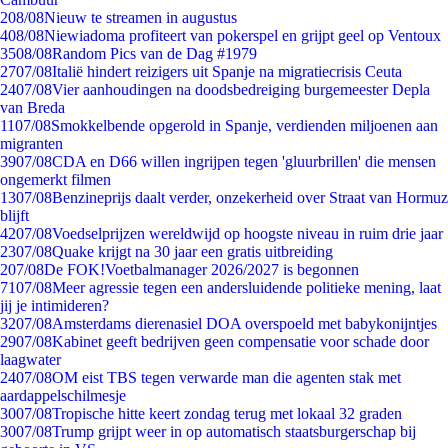
2
08/08
Nieuw te streamen in augustus
4
08/08
Niewiadoma profiteert van pokerspel en grijpt geel op Ventoux
35
08/08
Random Pics van de Dag #1979
27
07/08
Italië hindert reizigers uit Spanje na migratiecrisis Ceuta
24
07/08
Vier aanhoudingen na doodsbedreiging burgemeester Depla
van Breda
11
07/08
Smokkelbende opgerold in Spanje, verdienden miljoenen aan
migranten
39
07/08
CDA en D66 willen ingrijpen tegen 'gluurbrillen' die mensen
ongemerkt filmen
13
07/08
Benzineprijs daalt verder, onzekerheid over Straat van Hormuz
blijft
42
07/08
Voedselprijzen wereldwijd op hoogste niveau in ruim drie jaar
23
07/08
Quake krijgt na 30 jaar een gratis uitbreiding
2
07/08
De FOK!Voetbalmanager 2026/2027 is begonnen
71
07/08
Meer agressie tegen een andersluidende politieke mening, laat
jij je intimideren?
32
07/08
Amsterdams dierenasiel DOA overspoeld met babykonijntjes
29
07/08
Kabinet geeft bedrijven geen compensatie voor schade door
laagwater
24
07/08
OM eist TBS tegen verwarde man die agenten stak met
aardappelschilmesje
30
07/08
Tropische hitte keert zondag terug met lokaal 32 graden
30
07/08
Trump grijpt weer in op automatisch staatsburgerschap bij