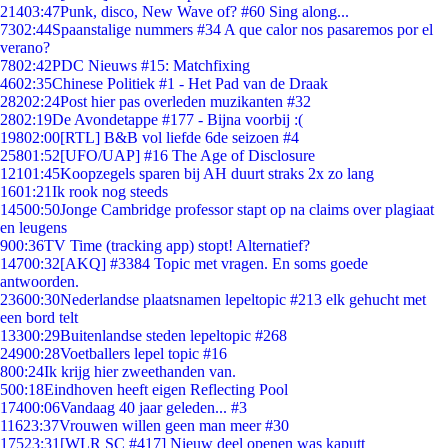
214
03:47
Punk, disco, New Wave of? #60 Sing along...
73
02:44
Spaanstalige nummers #34 A que calor nos pasaremos por el
verano?
78
02:42
PDC Nieuws #15: Matchfixing
46
02:35
Chinese Politiek #1 - Het Pad van de Draak
282
02:24
Post hier pas overleden muzikanten #32
28
02:19
De Avondetappe #177 - Bijna voorbij :(
198
02:00
[RTL] B&B vol liefde 6de seizoen #4
258
01:52
[UFO/UAP] #16 The Age of Disclosure
121
01:45
Koopzegels sparen bij AH duurt straks 2x zo lang
16
01:21
Ik rook nog steeds
145
00:50
Jonge Cambridge professor stapt op na claims over plagiaat
en leugens
9
00:36
TV Time (tracking app) stopt! Alternatief?
147
00:32
[AKQ] #3384 Topic met vragen. En soms goede
antwoorden.
236
00:30
Nederlandse plaatsnamen lepeltopic #213 elk gehucht met
een bord telt
133
00:29
Buitenlandse steden lepeltopic #268
249
00:28
Voetballers lepel topic #16
8
00:24
Ik krijg hier zweethanden van.
5
00:18
Eindhoven heeft eigen Reflecting Pool
174
00:06
Vandaag 40 jaar geleden... #3
116
23:37
Vrouwen willen geen man meer #30
175
23:31
[WLR SC #417] Nieuw deel openen was kaputt