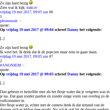
Ze zijn hard bezig
Zien wat ik kijk:
trakt.tv
vrijdag 19 mei 2017, 09:05 uur
#6
1
pleomousie
quote:
Op
vrijdag 19 mei 2017 @ 09:04
schreef
Danny
het volgende:
[..]
Ze zijn hard bezig
Ik weet het. Ik denk dat ik de popcorn maar eens in gaan slaan.
vrijdag 19 mei 2017, 09:05 uur
#7
2
#ANONIEM
quote:
Op
vrijdag 19 mei 2017 @ 09:03
schreef
Danny
het volgende:
[..]
Dan gebeurt er hetzelfde mee als het flesje water dat je vergeten was in
je tas. Dat gaat zonder pardon en zonder enige vorm van overleg zo de
vuilcontainer in.
Het flesje water ja, echter met de camera denk ik dat iemand van de
douane zich er lekker mee maakt. Nu wil ik ook bij de douane werken