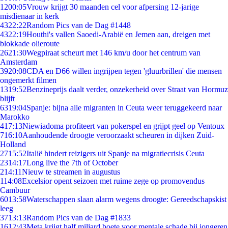
12
00:05
Vrouw krijgt 30 maanden cel voor afpersing 12-jarige
misdienaar in kerk
43
22:22
Random Pics van de Dag #1448
43
22:19
Houthi's vallen Saoedi-Arabië en Jemen aan, dreigen met
blokkade olieroute
26
21:30
Wegpiraat scheurt met 146 km/u door het centrum van
Amsterdam
39
20:08
CDA en D66 willen ingrijpen tegen 'gluurbrillen' die mensen
ongemerkt filmen
13
19:52
Benzineprijs daalt verder, onzekerheid over Straat van Hormuz
blijft
63
19:04
Spanje: bijna alle migranten in Ceuta weer teruggekeerd naar
Marokko
4
17:13
Niewiadoma profiteert van pokerspel en grijpt geel op Ventoux
7
16:10
Aanhoudende droogte veroorzaakt scheuren in dijken Zuid-
Holland
27
15:52
Italië hindert reizigers uit Spanje na migratiecrisis Ceuta
23
14:17
Long live the 7th of October
2
14:11
Nieuw te streamen in augustus
1
14:08
Excelsior opent seizoen met ruime zege op promovendus
Cambuur
60
13:58
Waterschappen slaan alarm wegens droogte: Gereedschapskist
leeg
37
13:13
Random Pics van de Dag #1833
16
12:43
Meta krijgt half miljard boete voor mentale schade bij jongeren