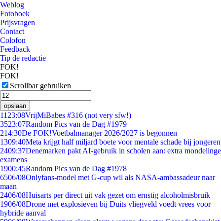
Weblog
Fotoboek
Prijsvragen
Contact
Colofon
Feedback
Tip de redactie
FOK!
FOK!
Scrollbar gebruiken
opslaan
11
23:08
VrijMiBabes #316 (not very sfw!)
35
23:07
Random Pics van de Dag #1979
2
14:30
De FOK!Voetbalmanager 2026/2027 is begonnen
13
09:40
Meta krijgt half miljard boete voor mentale schade bij jongeren
24
09:37
Denemarken pakt AI-gebruik in scholen aan: extra mondelinge
examens
19
00:45
Random Pics van de Dag #1978
65
06/08
Onlyfans-model met G-cup wil als NASA-ambassadeur naar
maan
24
06/08
Huisarts per direct uit vak gezet om ernstig alcoholmisbruik
19
06/08
Drone met explosieven bij Duits vliegveld voedt vrees voor
hybride aanval