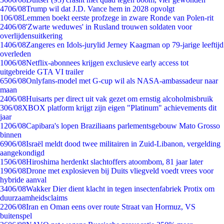
47
06/08
Trump wil dat J.D. Vance hem in 2028 opvolgt
1
06/08
Lemmen boekt eerste profzege in zware Ronde van Polen-rit
24
06/08
'Zwarte weduwes' in Rusland trouwen soldaten voor
overlijdensuitkering
14
06/08
Zangeres en Idols-jurylid Jerney Kaagman op 79-jarige leeftijd
overleden
10
06/08
Netflix-abonnees krijgen exclusieve early access tot
uitgebreide GTA VI trailer
65
06/08
Onlyfans-model met G-cup wil als NASA-ambassadeur naar
maan
24
06/08
Huisarts per direct uit vak gezet om ernstig alcoholmisbruik
3
06/08
XBOX platform krijgt zijn eigen "Platinum" achievements dit
jaar
12
06/08
Capibara's lopen Braziliaans parlementsgebouw Mato Grosso
binnen
69
06/08
Israël meldt dood twee militairen in Zuid-Libanon, vergelding
aangekondigd
15
06/08
Hiroshima herdenkt slachtoffers atoombom, 81 jaar later
19
06/08
Drone met explosieven bij Duits vliegveld voedt vrees voor
hybride aanval
34
06/08
Wakker Dier dient klacht in tegen insectenfabriek Protix om
duurzaamheidsclaims
22
06/08
Iran en Oman eens over route Straat van Hormuz, VS
buitenspel