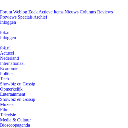
Forum
Weblog
Zoek
Actieve Items
Nieuws
Columns
Reviews
Previews
Specials
Archief
Inloggen
fok.nl
Inloggen
fok.nl
Actueel
Nederland
Internationaal
Economie
Politiek
Tech
Showbiz en Gossip
Opmerkelijk
Entertainment
Showbiz en Gossip
Muziek
Film
Televisie
Media & Cultuur
Bioscoopagenda