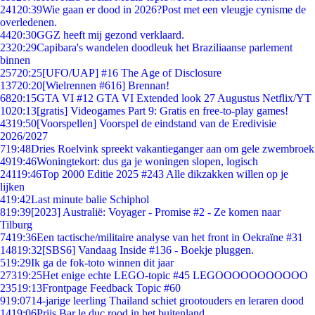
241
20:39
Wie gaan er dood in 2026?Post met een vleugje cynisme de
overledenen.
44
20:30
GGZ heeft mij gezond verklaard.
23
20:29
Capibara's wandelen doodleuk het Braziliaanse parlement
binnen
257
20:25
[UFO/UAP] #16 The Age of Disclosure
137
20:20
[Wielrennen #616] Brennan!
68
20:15
GTA VI #12 GTA VI Extended look 27 Augustus Netflix/YT
10
20:13
[gratis] Videogames Part 9: Gratis en free-to-play games!
43
19:50
[Voorspellen] Voorspel de eindstand van de Eredivisie
2026/2027
7
19:48
Dries Roelvink spreekt vakantieganger aan om gele zwembroek
49
19:46
Woningtekort: dus ga je woningen slopen, logisch
241
19:46
Top 2000 Editie 2025 #243 Alle dikzakken willen op je
lijken
4
19:42
Last minute balie Schiphol
8
19:39
[2023] Australië: Voyager - Promise #2 - Ze komen naar
Tilburg
74
19:36
Een tactische/militaire analyse van het front in Oekraïne #31
148
19:32
[SBS6] Vandaag Inside #136 - Boekje pluggen.
5
19:29
Ik ga de fok-toto winnen dit jaar
273
19:25
Het enige echte LEGO-topic #45 LEGOOOOOOOOOOO
235
19:13
Frontpage Feedback Topic #60
9
19:07
14-jarige leerling Thailand schiet grootouders en leraren dood
14
19:06
Prijs Bar le duc rood in het buitenland