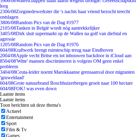
59
06/08
Waterschappen slaan alarm wegens droogte: Gereedschapskist
leeg
23
06/08
Zorgmedewerkster die 's nachts haar vriend bezocht terecht
ontslagen
38
06/08
Random Pics van de Dag #1977
21
05/08
Tanken in België wordt nóg aantrekkelijker
34
05/08
Dirk sluit supermarkt op de Wallen na golf van diefstal en
agressie
12
05/08
Random Pics van de Dag #1976
6
04/08
Kraftwerk brengt ruimteschip terug naar Eindhoven
20
04/08
Apple vecht Britse eis tot inbouwen backdoor in iCloud aan
85
04/08
'Witte' mannen discrimineren is volgens OM geen enkel
probleem
34
04/08
Ceuta-leider noemt Marokkaanse grensaanval door migranten
'gruweldaad'
6
04/08
Grote natuurbrand Boschhuizerbergen groeit naar 100 hectare
6
04/08
FOK! was even down
Laatste items
Laatste items
Toon berichten uit deze thema's
Actueel
Entertainment
Sport
Film & Tv
Games