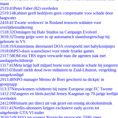
maan
25
19:43
Peter Faber (82) overleden
25
19:14
Kabinet geeft bedrijven geen compensatie voor schade door
laagwater
24
18:41
'Zwarte weduwes' in Rusland trouwen soldaten voor
overlijdensuitkering
15
18:32
Ontslagen bij Halo Studios na Campaign Evolved
30
18:32
Trump grijpt weer in op automatisch staatsburgerschap bij
geboorte in VS
31
18:19
Amsterdams dierenasiel DOA overspoeld met babykonijntjes
19
18:06
PS5-doos waarschuwt voor einde fysieke games
23
17:58
OM eist TBS tegen verwarde man die agenten stak met
aardappelschilmesje
13
17:41
Meta krijgt half miljard boete voor mentale schade bij jongeren
69
15:03
Israël meldt dood twee militairen in Zuid-Libanon, vergelding
aangekondigd
29
13:48
NPO-manager Menno de Boer geschorst na dickpic in
groepsapp
1
13:37
Nieuwkomers schitteren bij ruime Europese zege FC Twente
14
12:19
Zangeres en Idols-jurylid Jerney Kaagman op 79-jarige leeftijd
overleden
24
12:00
Huisarts per direct uit vak gezet om ernstig alcoholmisbruik
10
11:41
Netflix-abonnees krijgen exclusieve early access tot
uitgebreide GTA VI trailer
26
10:54
NAVO zet wegens Russische provocatie 250% meer