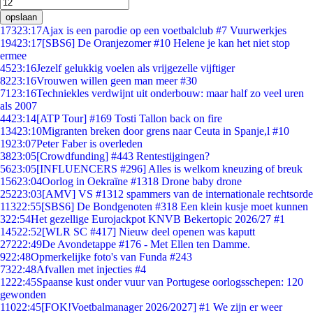
opslaan
173
23:17
Ajax is een parodie op een voetbalclub #7 Vuurwerkjes
194
23:17
[SBS6] De Oranjezomer #10 Helene je kan het niet stop
ermee
45
23:16
Jezelf gelukkig voelen als vrijgezelle vijftiger
82
23:16
Vrouwen willen geen man meer #30
71
23:16
Techniekles verdwijnt uit onderbouw: maar half zo veel uren
als 2007
44
23:14
[ATP Tour] #169 Tosti Tallon back on fire
134
23:10
Migranten breken door grens naar Ceuta in Spanje,l #10
19
23:07
Peter Faber is overleden
38
23:05
[Crowdfunding] #443 Rentestijgingen?
56
23:05
[INFLUENCERS #296] Alles is welkom kneuzing of breuk
156
23:04
Oorlog in Oekraïne #1318 Drone baby drone
252
23:03
[AMV] VS #1312 spammers van de internationale rechtsorde
113
22:55
[SBS6] De Bondgenoten #318 Een klein kusje moet kunnen
3
22:54
Het gezellige Eurojackpot KNVB Bekertopic 2026/27 #1
145
22:52
[WLR SC #417] Nieuw deel openen was kaputt
272
22:49
De Avondetappe #176 - Met Ellen ten Damme.
9
22:48
Opmerkelijke foto's van Funda #243
73
22:48
Afvallen met injecties #4
12
22:45
Spaanse kust onder vuur van Portugese oorlogsschepen: 120
gewonden
110
22:45
[FOK!Voetbalmanager 2026/2027] #1 We zijn er weer