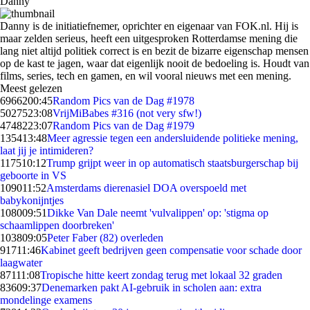
Danny
Danny is de initiatiefnemer, oprichter en eigenaar van FOK.nl. Hij is
maar zelden serieus, heeft een uitgesproken Rotterdamse mening die
lang niet altijd politiek correct is en bezit de bizarre eigenschap mensen
op de kast te jagen, waar dat eigenlijk nooit de bedoeling is. Houdt van
films, series, tech en gamen, en wil vooral nieuws met een mening.
Meest gelezen
69662
00:45
Random Pics van de Dag #1978
50275
23:08
VrijMiBabes #316 (not very sfw!)
47482
23:07
Random Pics van de Dag #1979
1354
13:48
Meer agressie tegen een andersluidende politieke mening,
laat jij je intimideren?
1175
10:12
Trump grijpt weer in op automatisch staatsburgerschap bij
geboorte in VS
1090
11:52
Amsterdams dierenasiel DOA overspoeld met
babykonijntjes
1080
09:51
Dikke Van Dale neemt 'vulvalippen' op: 'stigma op
schaamlippen doorbreken'
1038
09:05
Peter Faber (82) overleden
917
11:46
Kabinet geeft bedrijven geen compensatie voor schade door
laagwater
871
11:08
Tropische hitte keert zondag terug met lokaal 32 graden
836
09:37
Denemarken pakt AI-gebruik in scholen aan: extra
mondelinge examens