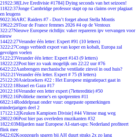
219
22:38
[Live Eredivisie #1784] Dying seconds van het seizoen!
118
22:37
Jonge Cambridge professor stapt op na claims over plagiaat
en leugens
90
22:36
ARC Raiders #7 - Don’t forget about Stella Montis
196
22:29
Tour de France femmes 2026 #4 op de Ventoux
3
22:27
Nieuwe Europese richtlijn: vaker repareren ipv vervangen voor
nieuw
144
22:27
Verander één letter: Expert #91 (10 letters)
32
22:27
Congo verbiedt export van koper en kobalt, Europa zal
gevolgen voelen
51
22:23
Verander één letter: Expert #143 (9 letters)
182
22:22
Post hier zo vaak mogelijk om 22:22 uur #76
64
22:22
Aanbrengen mechanische ventilatie zinvol in oud huis?
16
22:21
Verander één letter. Expert # 75 (8 letters)
251
22:20
Asielzoekers #22 : Het Europese migratiepact gaat in
232
22:18
Israel en Gaza #17
201
22:16
Verander een letter expert (7lettereditie) #50
199
22:16
Politieke meme's en spotprenten #11
68
22:14
Roddelpraat onder vuur: ongepaste opmerkingen
minderjarigen deel 2
171
22:12
[Keuken Kampioen Divisie] #44 Vitesse mag weg
280
22:06
Post hier pas overleden muzikanten #32
18
22:03
Miljarden naar Europese AI-start-ups: Nederland profiteert
flink mee
94
22:02
Koopzegels sparen bij AH duurt straks 2x zo lang