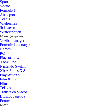
Sport
Voetbal
Formule 1
Autosport
Tennis
Wielrennen
Schaatsen
Wintersporten
Managerspelen
Voetbalmanager
Formule 1-manager
Games
PC
Playstation 4
Xbox One
Nintendo Switch
Xbox Series X|S
PlayStation 5
Film & TV
Film
Televisie
Trailers en Videos
Bioscoopagenda
Forum
Meer