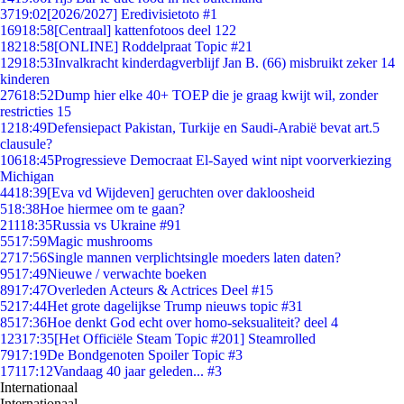
37
19:02
[2026/2027] Eredivisietoto #1
169
18:58
[Centraal] kattenfotoos deel 122
182
18:58
[ONLINE] Roddelpraat Topic #21
129
18:53
Invalkracht kinderdagverblijf Jan B. (66) misbruikt zeker 14
kinderen
276
18:52
Dump hier elke 40+ TOEP die je graag kwijt wil, zonder
restricties 15
12
18:49
Defensiepact Pakistan, Turkije en Saudi-Arabië bevat art.5
clausule?
106
18:45
Progressieve Democraat El-Sayed wint nipt voorverkiezing
Michigan
44
18:39
[Eva vd Wijdeven] geruchten over dakloosheid
5
18:38
Hoe hiermee om te gaan?
211
18:35
Russia vs Ukraine #91
55
17:59
Magic mushrooms
27
17:56
Single mannen verplichtsingle moeders laten daten?
95
17:49
Nieuwe / verwachte boeken
89
17:47
Overleden Acteurs & Actrices Deel #15
52
17:44
Het grote dagelijkse Trump nieuws topic #31
85
17:36
Hoe denkt God echt over homo-seksualiteit? deel 4
123
17:35
[Het Officiële Steam Topic #201] Steamrolled
79
17:19
De Bondgenoten Spoiler Topic #3
171
17:12
Vandaag 40 jaar geleden... #3
Internationaal
Internationaal