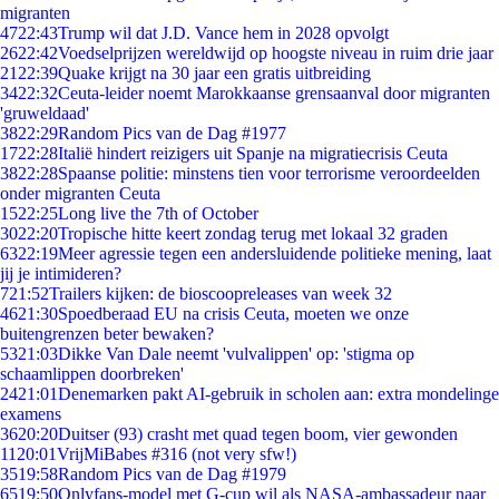
migranten
47
22:43
Trump wil dat J.D. Vance hem in 2028 opvolgt
26
22:42
Voedselprijzen wereldwijd op hoogste niveau in ruim drie jaar
21
22:39
Quake krijgt na 30 jaar een gratis uitbreiding
34
22:32
Ceuta-leider noemt Marokkaanse grensaanval door migranten
'gruweldaad'
38
22:29
Random Pics van de Dag #1977
17
22:28
Italië hindert reizigers uit Spanje na migratiecrisis Ceuta
38
22:28
Spaanse politie: minstens tien voor terrorisme veroordeelden
onder migranten Ceuta
15
22:25
Long live the 7th of October
30
22:20
Tropische hitte keert zondag terug met lokaal 32 graden
63
22:19
Meer agressie tegen een andersluidende politieke mening, laat
jij je intimideren?
7
21:52
Trailers kijken: de bioscoopreleases van week 32
46
21:30
Spoedberaad EU na crisis Ceuta, moeten we onze
buitengrenzen beter bewaken?
53
21:03
Dikke Van Dale neemt 'vulvalippen' op: 'stigma op
schaamlippen doorbreken'
24
21:01
Denemarken pakt AI-gebruik in scholen aan: extra mondelinge
examens
36
20:20
Duitser (93) crasht met quad tegen boom, vier gewonden
11
20:01
VrijMiBabes #316 (not very sfw!)
35
19:58
Random Pics van de Dag #1979
65
19:50
Onlyfans-model met G-cup wil als NASA-ambassadeur naar