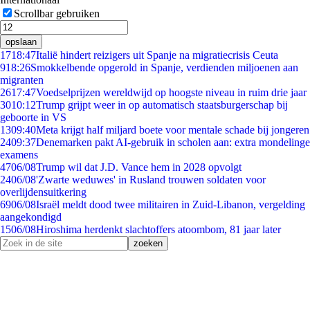
Scrollbar gebruiken
opslaan
17
18:47
Italië hindert reizigers uit Spanje na migratiecrisis Ceuta
9
18:26
Smokkelbende opgerold in Spanje, verdienden miljoenen aan
migranten
26
17:47
Voedselprijzen wereldwijd op hoogste niveau in ruim drie jaar
30
10:12
Trump grijpt weer in op automatisch staatsburgerschap bij
geboorte in VS
13
09:40
Meta krijgt half miljard boete voor mentale schade bij jongeren
24
09:37
Denemarken pakt AI-gebruik in scholen aan: extra mondelinge
examens
47
06/08
Trump wil dat J.D. Vance hem in 2028 opvolgt
24
06/08
'Zwarte weduwes' in Rusland trouwen soldaten voor
overlijdensuitkering
69
06/08
Israël meldt dood twee militairen in Zuid-Libanon, vergelding
aangekondigd
15
06/08
Hiroshima herdenkt slachtoffers atoombom, 81 jaar later