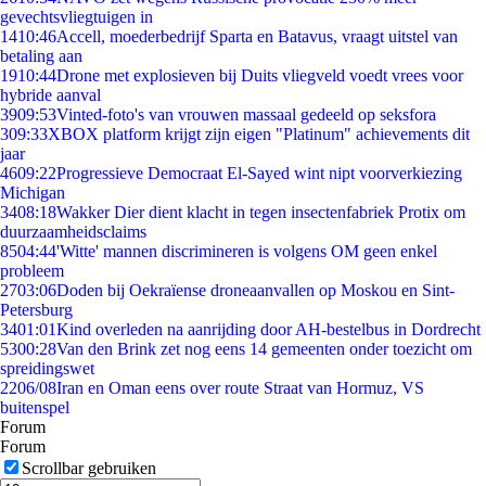
gevechtsvliegtuigen in
14
10:46
Accell, moederbedrijf Sparta en Batavus, vraagt uitstel van
betaling aan
19
10:44
Drone met explosieven bij Duits vliegveld voedt vrees voor
hybride aanval
39
09:53
Vinted-foto's van vrouwen massaal gedeeld op seksfora
3
09:33
XBOX platform krijgt zijn eigen "Platinum" achievements dit
jaar
46
09:22
Progressieve Democraat El-Sayed wint nipt voorverkiezing
Michigan
34
08:18
Wakker Dier dient klacht in tegen insectenfabriek Protix om
duurzaamheidsclaims
85
04:44
'Witte' mannen discrimineren is volgens OM geen enkel
probleem
27
03:06
Doden bij Oekraïense droneaanvallen op Moskou en Sint-
Petersburg
34
01:01
Kind overleden na aanrijding door AH-bestelbus in Dordrecht
53
00:28
Van den Brink zet nog eens 14 gemeenten onder toezicht om
spreidingswet
22
06/08
Iran en Oman eens over route Straat van Hormuz, VS
buitenspel
Forum
Forum
Scrollbar gebruiken