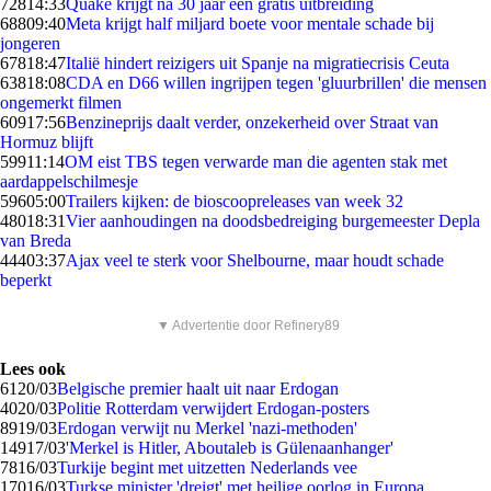
728
14:33
Quake krijgt na 30 jaar een gratis uitbreiding
688
09:40
Meta krijgt half miljard boete voor mentale schade bij
jongeren
678
18:47
Italië hindert reizigers uit Spanje na migratiecrisis Ceuta
638
18:08
CDA en D66 willen ingrijpen tegen 'gluurbrillen' die mensen
ongemerkt filmen
609
17:56
Benzineprijs daalt verder, onzekerheid over Straat van
Hormuz blijft
599
11:14
OM eist TBS tegen verwarde man die agenten stak met
aardappelschilmesje
596
05:00
Trailers kijken: de bioscoopreleases van week 32
480
18:31
Vier aanhoudingen na doodsbedreiging burgemeester Depla
van Breda
444
03:37
Ajax veel te sterk voor Shelbourne, maar houdt schade
beperkt
▼ Advertentie door Refinery89
Lees ook
61
20/03
Belgische premier haalt uit naar Erdogan
40
20/03
Politie Rotterdam verwijdert Erdogan-posters
89
19/03
Erdogan verwijt nu Merkel 'nazi-methoden'
149
17/03
'Merkel is Hitler, Aboutaleb is Gülenaanhanger'
78
16/03
Turkije begint met uitzetten Nederlands vee
170
16/03
Turkse minister 'dreigt' met heilige oorlog in Europa