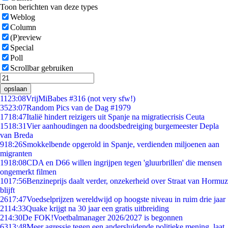
Toon berichten van deze types
Weblog
Column
(P)review
Special
Poll
Scrollbar gebruiken
opslaan
11
23:08
VrijMiBabes #316 (not very sfw!)
35
23:07
Random Pics van de Dag #1979
17
18:47
Italië hindert reizigers uit Spanje na migratiecrisis Ceuta
15
18:31
Vier aanhoudingen na doodsbedreiging burgemeester Depla
van Breda
9
18:26
Smokkelbende opgerold in Spanje, verdienden miljoenen aan
migranten
19
18:08
CDA en D66 willen ingrijpen tegen 'gluurbrillen' die mensen
ongemerkt filmen
10
17:56
Benzineprijs daalt verder, onzekerheid over Straat van Hormuz
blijft
26
17:47
Voedselprijzen wereldwijd op hoogste niveau in ruim drie jaar
21
14:33
Quake krijgt na 30 jaar een gratis uitbreiding
2
14:30
De FOK!Voetbalmanager 2026/2027 is begonnen
63
13:48
Meer agressie tegen een andersluidende politieke mening, laat