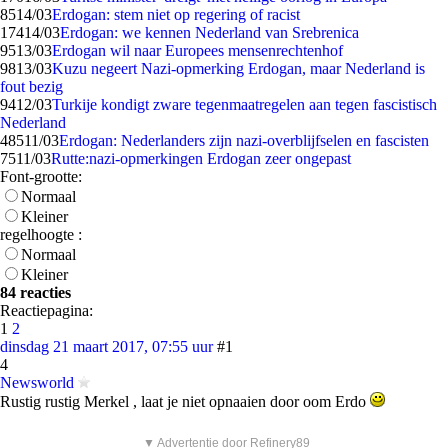
85
14/03
Erdogan: stem niet op regering of racist
174
14/03
Erdogan: we kennen Nederland van Srebrenica
95
13/03
Erdogan wil naar Europees mensenrechtenhof
98
13/03
Kuzu negeert Nazi-opmerking Erdogan, maar Nederland is
fout bezig
94
12/03
Turkije kondigt zware tegenmaatregelen aan tegen fascistisch
Nederland
485
11/03
Erdogan: Nederlanders zijn nazi-overblijfselen en fascisten
75
11/03
Rutte:nazi-opmerkingen Erdogan zeer ongepast
Font-grootte:
Normaal
Kleiner
regelhoogte :
Normaal
Kleiner
84 reacties
Reactiepagina:
1
2
dinsdag 21 maart 2017, 07:55 uur
#1
4
Newsworld
Rustig rustig Merkel , laat je niet opnaaien door oom Erdo
▼ Advertentie door Refinery89