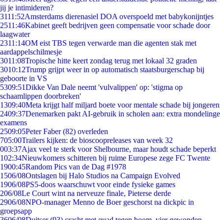
jij je intimideren?
31
11:52
Amsterdams dierenasiel DOA overspoeld met babykonijntjes
25
11:46
Kabinet geeft bedrijven geen compensatie voor schade door
laagwater
23
11:14
OM eist TBS tegen verwarde man die agenten stak met
aardappelschilmesje
30
11:08
Tropische hitte keert zondag terug met lokaal 32 graden
30
10:12
Trump grijpt weer in op automatisch staatsburgerschap bij
geboorte in VS
53
09:51
Dikke Van Dale neemt 'vulvalippen' op: 'stigma op
schaamlippen doorbreken'
13
09:40
Meta krijgt half miljard boete voor mentale schade bij jongeren
24
09:37
Denemarken pakt AI-gebruik in scholen aan: extra mondelinge
examens
25
09:05
Peter Faber (82) overleden
7
05:00
Trailers kijken: de bioscoopreleases van week 32
0
03:37
Ajax veel te sterk voor Shelbourne, maar houdt schade beperkt
1
02:34
Nieuwkomers schitteren bij ruime Europese zege FC Twente
19
00:45
Random Pics van de Dag #1978
15
06/08
Ontslagen bij Halo Studios na Campaign Evolved
19
06/08
PS5-doos waarschuwt voor einde fysieke games
2
06/08
Le Court wint na nerveuze finale, Pieterse derde
29
06/08
NPO-manager Menno de Boer geschorst na dickpic in
groepsapp
36
06/08
Duitser (93) crasht met quad tegen boom, vier gewonden