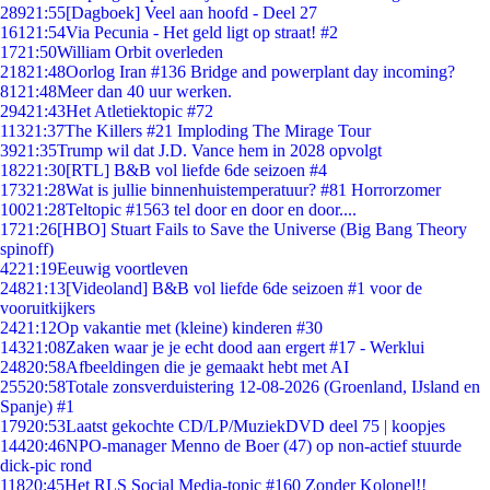
289
21:55
[Dagboek] Veel aan hoofd - Deel 27
161
21:54
Via Pecunia - Het geld ligt op straat! #2
17
21:50
William Orbit overleden
218
21:48
Oorlog Iran #136 Bridge and powerplant day incoming?
81
21:48
Meer dan 40 uur werken.
294
21:43
Het Atletiektopic #72
113
21:37
The Killers #21 Imploding The Mirage Tour
39
21:35
Trump wil dat J.D. Vance hem in 2028 opvolgt
182
21:30
[RTL] B&B vol liefde 6de seizoen #4
173
21:28
Wat is jullie binnenhuistemperatuur? #81 Horrorzomer
100
21:28
Teltopic #1563 tel door en door en door....
17
21:26
[HBO] Stuart Fails to Save the Universe (Big Bang Theory
spinoff)
42
21:19
Eeuwig voortleven
248
21:13
[Videoland] B&B vol liefde 6de seizoen #1 voor de
vooruitkijkers
24
21:12
Op vakantie met (kleine) kinderen #30
143
21:08
Zaken waar je je echt dood aan ergert #17 - Werklui
248
20:58
Afbeeldingen die je gemaakt hebt met AI
255
20:58
Totale zonsverduistering 12-08-2026 (Groenland, IJsland en
Spanje) #1
179
20:53
Laatst gekochte CD/LP/MuziekDVD deel 75 | koopjes
144
20:46
NPO-manager Menno de Boer (47) op non-actief stuurde
dick-pic rond
118
20:45
Het RLS Social Media-topic #160 Zonder Kolonel!!