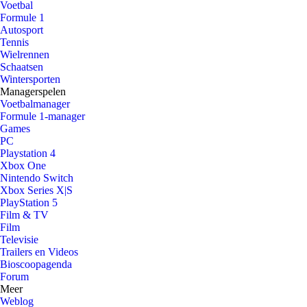
Voetbal
Formule 1
Autosport
Tennis
Wielrennen
Schaatsen
Wintersporten
Managerspelen
Voetbalmanager
Formule 1-manager
Games
PC
Playstation 4
Xbox One
Nintendo Switch
Xbox Series X|S
PlayStation 5
Film & TV
Film
Televisie
Trailers en Videos
Bioscoopagenda
Forum
Meer
Weblog