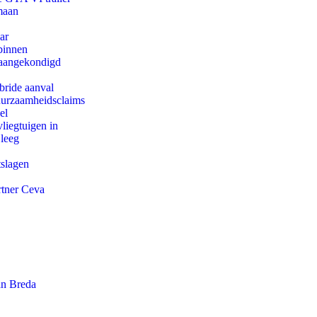
maan
ar
binnen
g aangekondigd
bride aanval
duurzaamheidsclaims
el
iegtuigen in
 leeg
tslagen
rtner Ceva
an Breda