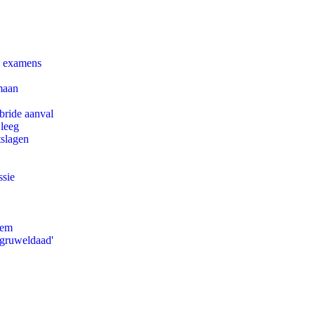
e examens
maan
bride aanval
 leeg
tslagen
ssie
eem
'gruweldaad'