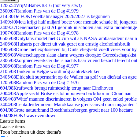
12
06:54
VrijMiBabes #316 (not very sfw!)
35
00:07
Random Pics van de Dag #1979
2
14:30
De FOK!Voetbalmanager 2026/2027 is begonnen
14
09:40
Meta krijgt half miljard boete voor mentale schade bij jongeren
24
09:37
Denemarken pakt AI-gebruik in scholen aan: extra mondeling
19
07/08
Random Pics van de Dag #1978
65
06/08
Onlyfans-model met G-cup wil als NASA-ambassadeur naar 
24
06/08
Huisarts per direct uit vak gezet om ernstig alcoholmisbruik
19
06/08
Drone met explosieven bij Duits vliegveld voedt vrees voor hy
59
06/08
Waterschappen slaan alarm wegens droogte: Gereedschapskist
23
06/08
Zorgmedewerkster die 's nachts haar vriend bezocht terecht on
38
06/08
Random Pics van de Dag #1977
21
05/08
Tanken in België wordt nóg aantrekkelijker
34
05/08
Dirk sluit supermarkt op de Wallen na golf van diefstal en agre
12
05/08
Random Pics van de Dag #1976
6
04/08
Kraftwerk brengt ruimteschip terug naar Eindhoven
20
04/08
Apple vecht Britse eis tot inbouwen backdoor in iCloud aan
85
04/08
'Witte' mannen discrimineren is volgens OM geen enkel probl
34
04/08
Ceuta-leider noemt Marokkaanse grensaanval door migranten 
6
04/08
Grote natuurbrand Boschhuizerbergen groeit naar 100 hectare
6
04/08
FOK! was even down
Laatste items
Laatste items
Toon berichten uit deze thema's