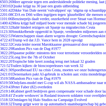
65
03:26
Meer agressie tegen een andersluidende politieke mening, laat j
23
03:02
Quake krijgt na 30 jaar een gratis uitbreiding
55
01:42
Dikke Van Dale neemt 'vulvalippen' op: 'stigma op schaamlip
22
01:08
CDA en D66 willen ingrijpen tegen 'gluurbrillen' die mensen 
11
01:06
Benzineprijs daalt verder, onzekerheid over Straat van Hormuz 
14
00:42
Meta krijgt half miljard boete voor mentale schade bij jongeren
18
23:32
Italië hindert reizigers uit Spanje na migratiecrisis Ceuta
11
23:30
Smokkelbende opgerold in Spanje, verdienden miljoenen aan 
59
22:53
Waterschappen slaan alarm wegens droogte: Gereedschapskist
47
22:43
Trump wil dat J.D. Vance hem in 2028 opvolgt
34
22:32
Ceuta-leider noemt Marokkaanse grensaanval door migranten 
38
22:29
Random Pics van de Dag #1977
38
22:28
Spaanse politie: minstens tien voor terrorisme veroordeelden 
15
22:25
Long live the 7th of October
30
22:20
Tropische hitte keert zondag terug met lokaal 32 graden
7
21:52
Trailers kijken: de bioscoopreleases van week 32
46
21:30
Spoedberaad EU na crisis Ceuta, moeten we onze buitengrenz
24
21:01
Denemarken pakt AI-gebruik in scholen aan: extra mondeling
35
19:58
Random Pics van de Dag #1979
65
19:50
Onlyfans-model met G-cup wil als NASA-ambassadeur naar 
25
19:43
Peter Faber (82) overleden
25
19:14
Kabinet geeft bedrijven geen compensatie voor schade door la
24
18:41
'Zwarte weduwes' in Rusland trouwen soldaten voor overlijden
15
18:32
Ontslagen bij Halo Studios na Campaign Evolved
30
18:32
Trump grijpt weer in op automatisch staatsburgerschap bij geb