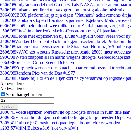
65
06/08
Onlyfans-model met G-cup wil als NASA-ambassadeur naar 
24
06/08
Huisarts per direct uit vak gezet om ernstig alcoholmisbruik
3
06/08
XBOX platform krijgt zijn eigen "Platinum" achievements dit ja
12
06/08
Capibara's lopen Braziliaans parlementsgebouw Mato Grosso 
69
06/08
Israël meldt dood twee militairen in Zuid-Libanon, vergeldin
15
06/08
Hiroshima herdenkt slachtoffers atoombom, 81 jaar later
19
06/08
Drone met explosieven bij Duits vliegveld voedt vrees voor hy
34
06/08
Wakker Dier dient klacht in tegen insectenfabriek Protix om 
22
06/08
Iran en Oman eens over route Straat van Hormuz, VS buitensp
26
06/08
NAVO zet wegens Russische provocatie 250% meer gevechtsvl
59
06/08
Waterschappen slaan alarm wegens droogte: Gereedschapskist
1
06/08
Forensics: Crime Scene Detective
23
06/08
Zorgmedewerkster die 's nachts haar vriend bezocht terecht on
38
06/08
Random Pics van de Dag #1977
18
05/08
Datalek bij Bol en de Bijenkorf na cyberaanval op logistiek pa
Actieve items
Actieve items
Scrollbar gebruiken
opslaan
30
06:41
Voedselprijzen wereldwijd op hoogste niveau in ruim drie jaar
20
06:36
Vier aanhoudingen na doodsbedreiging burgemeester Depla v
38
05:41
Duitser (93) crasht met quad tegen boom, vier gewonden
12
03:57
VrijMiBabes #316 (not very sfw!)