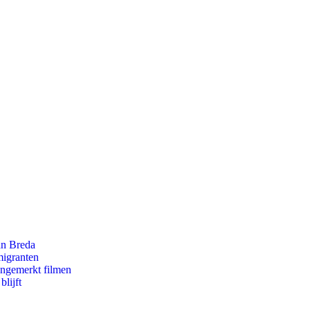
an Breda
migranten
ongemerkt filmen
lijft