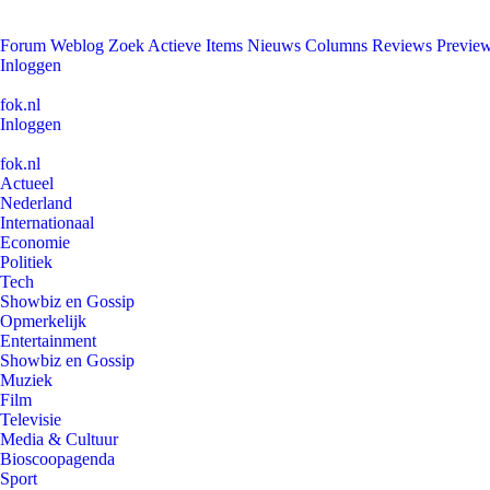
Forum
Weblog
Zoek
Actieve Items
Nieuws
Columns
Reviews
Previe
Inloggen
fok.nl
Inloggen
fok.nl
Actueel
Nederland
Internationaal
Economie
Politiek
Tech
Showbiz en Gossip
Opmerkelijk
Entertainment
Showbiz en Gossip
Muziek
Film
Televisie
Media & Cultuur
Bioscoopagenda
Sport