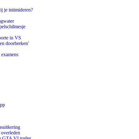
ij je intimideren?
agwater
pelschilmesje
oorte in VS
pen doorbreken'
e examens
app
suitkering
d overleden
e GTA VI trailer