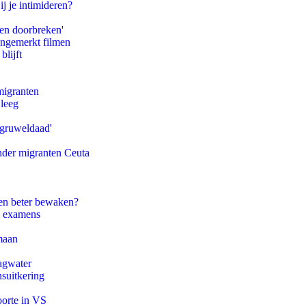
ij je intimideren?
pen doorbreken'
ongemerkt filmen
blijft
migranten
 leeg
'gruweldaad'
onder migranten Ceuta
en beter bewaken?
e examens
maan
agwater
suitkering
oorte in VS