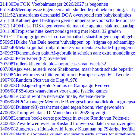
2
14:30
De FOK!Voetbalmanager 2026/2027 is begonnen
65
13:48
Meer agressie tegen een andersluidende politieke mening, laat j
31
11:52
Amsterdams dierenasiel DOA overspoeld met babykonijntjes
25
11:46
Kabinet geeft bedrijven geen compensatie voor schade door la
23
11:14
OM eist TBS tegen verwarde man die agenten stak met aardap
30
11:08
Tropische hitte keert zondag terug met lokaal 32 graden
30
10:12
Trump grijpt weer in op automatisch staatsburgerschap bij geb
55
09:51
Dikke Van Dale neemt 'vulvalippen' op: 'stigma op schaamlip
14
09:40
Meta krijgt half miljard boete voor mentale schade bij jongeren
24
09:37
Denemarken pakt AI-gebruik in scholen aan: extra mondeling
25
09:05
Peter Faber (82) overleden
7
07/08
Trailers kijken: de bioscoopreleases van week 32
0
07/08
Ajax veel te sterk voor Shelbourne, maar houdt schade beperkt
1
07/08
Nieuwkomers schitteren bij ruime Europese zege FC Twente
19
07/08
Random Pics van de Dag #1978
15
06/08
Ontslagen bij Halo Studios na Campaign Evolved
19
06/08
PS5-doos waarschuwt voor einde fysieke games
2
06/08
Le Court wint na nerveuze finale, Pieterse derde
29
06/08
NPO-manager Menno de Boer geschorst na dickpic in groeps
38
06/08
Duitser (93) crasht met quad tegen boom, vier gewonden
47
06/08
Trump wil dat J.D. Vance hem in 2028 opvolgt
1
06/08
Lemmen boekt eerste profzege in zware Ronde van Polen-rit
24
06/08
'Zwarte weduwes' in Rusland trouwen soldaten voor overlijden
14
06/08
Zangeres en Idols-jurylid Jerney Kaagman op 79-jarige leeftij
10
06/08
Netflix-abonnees krijgen exclusieve early access tot uitgebreid