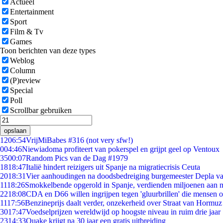
Actueel
Entertainment
Sport
Film & Tv
Games
Toon berichten van deze types
Weblog
Column
(P)review
Special
Poll
Scrollbar gebruiken
opslaan
12
06:54
VrijMiBabes #316 (not very sfw!)
0
04:46
Niewiadoma profiteert van pokerspel en grijpt geel op Ventoux
35
00:07
Random Pics van de Dag #1979
18
18:47
Italië hindert reizigers uit Spanje na migratiecrisis Ceuta
20
18:31
Vier aanhoudingen na doodsbedreiging burgemeester Depla v
11
18:26
Smokkelbende opgerold in Spanje, verdienden miljoenen aan 
22
18:08
CDA en D66 willen ingrijpen tegen 'gluurbrillen' die mensen 
11
17:56
Benzineprijs daalt verder, onzekerheid over Straat van Hormuz b
30
17:47
Voedselprijzen wereldwijd op hoogste niveau in ruim drie jaar
23
14:33
Quake krijgt na 30 jaar een gratis uitbreiding