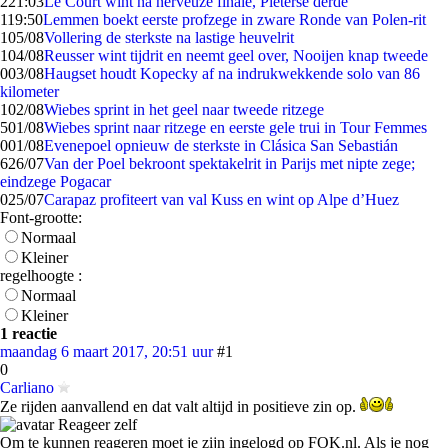
2
21:03
Le Court wint na nerveuze finale, Pieterse derde
1
19:50
Lemmen boekt eerste profzege in zware Ronde van Polen-rit
1
05/08
Vollering de sterkste na lastige heuvelrit
1
04/08
Reusser wint tijdrit en neemt geel over, Nooijen knap tweede
0
03/08
Haugset houdt Kopecky af na indrukwekkende solo van 86
kilometer
1
02/08
Wiebes sprint in het geel naar tweede ritzege
5
01/08
Wiebes sprint naar ritzege en eerste gele trui in Tour Femmes
0
01/08
Evenepoel opnieuw de sterkste in Clásica San Sebastián
6
26/07
Van der Poel bekroont spektakelrit in Parijs met nipte zege;
eindzege Pogacar
0
25/07
Carapaz profiteert van val Kuss en wint op Alpe d’Huez
Font-grootte:
Normaal
Kleiner
regelhoogte :
Normaal
Kleiner
1 reactie
maandag 6 maart 2017, 20:51 uur
#1
0
Carliano
Ze rijden aanvallend en dat valt altijd in positieve zin op.
Reageer zelf
Om te kunnen reageren moet je zijn ingelogd op FOK.nl. Als je nog