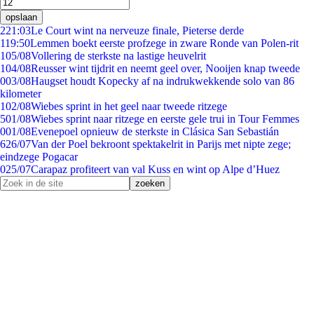
opslaan
2
21:03
Le Court wint na nerveuze finale, Pieterse derde
1
19:50
Lemmen boekt eerste profzege in zware Ronde van Polen-rit
1
05/08
Vollering de sterkste na lastige heuvelrit
1
04/08
Reusser wint tijdrit en neemt geel over, Nooijen knap tweede
0
03/08
Haugset houdt Kopecky af na indrukwekkende solo van 86
kilometer
1
02/08
Wiebes sprint in het geel naar tweede ritzege
5
01/08
Wiebes sprint naar ritzege en eerste gele trui in Tour Femmes
0
01/08
Evenepoel opnieuw de sterkste in Clásica San Sebastián
6
26/07
Van der Poel bekroont spektakelrit in Parijs met nipte zege;
eindzege Pogacar
0
25/07
Carapaz profiteert van val Kuss en wint op Alpe d’Huez