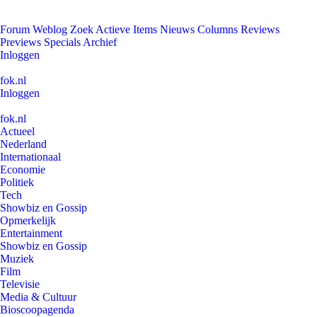
Forum
Weblog
Zoek
Actieve Items
Nieuws
Columns
Reviews
Previews
Specials
Archief
Inloggen
fok.nl
Inloggen
fok.nl
Actueel
Nederland
Internationaal
Economie
Politiek
Tech
Showbiz en Gossip
Opmerkelijk
Entertainment
Showbiz en Gossip
Muziek
Film
Televisie
Media & Cultuur
Bioscoopagenda