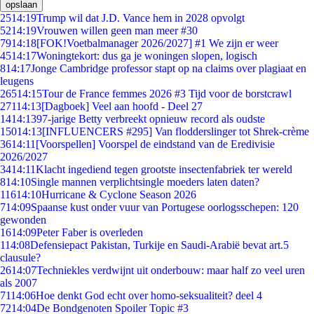
opslaan
25
14:19
Trump wil dat J.D. Vance hem in 2028 opvolgt
52
14:19
Vrouwen willen geen man meer #30
79
14:18
[FOK!Voetbalmanager 2026/2027] #1 We zijn er weer
45
14:17
Woningtekort: dus ga je woningen slopen, logisch
8
14:17
Jonge Cambridge professor stapt op na claims over plagiaat en
leugens
265
14:15
Tour de France femmes 2026 #3 Tijd voor de borstcrawl
271
14:13
[Dagboek] Veel aan hoofd - Deel 27
14
14:13
97-jarige Betty verbreekt opnieuw record als oudste
150
14:13
[INFLUENCERS #295] Van flodderslinger tot Shrek-crème
36
14:11
[Voorspellen] Voorspel de eindstand van de Eredivisie
2026/2027
34
14:11
Klacht ingediend tegen grootste insectenfabriek ter wereld
8
14:10
Single mannen verplichtsingle moeders laten daten?
116
14:10
Hurricane & Cyclone Season 2026
7
14:09
Spaanse kust onder vuur van Portugese oorlogsschepen: 120
gewonden
16
14:09
Peter Faber is overleden
1
14:08
Defensiepact Pakistan, Turkije en Saudi-Arabië bevat art.5
clausule?
26
14:07
Techniekles verdwijnt uit onderbouw: maar half zo veel uren
als 2007
71
14:06
Hoe denkt God echt over homo-seksualiteit? deel 4
72
14:04
De Bondgenoten Spoiler Topic #3