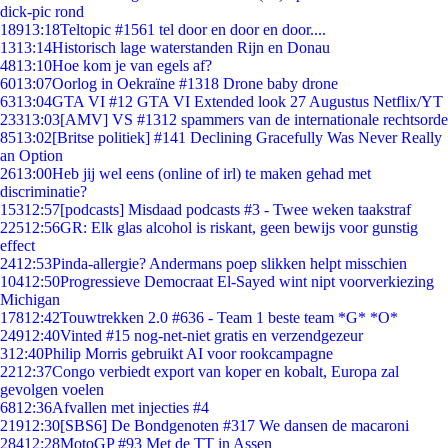
dick-pic rond
189
13:18
Teltopic #1561 tel door en door en door....
13
13:14
Historisch lage waterstanden Rijn en Donau
48
13:10
Hoe kom je van egels af?
60
13:07
Oorlog in Oekraïne #1318 Drone baby drone
63
13:04
GTA VI #12 GTA VI Extended look 27 Augustus Netflix/YT
233
13:03
[AMV] VS #1312 spammers van de internationale rechtsorde
85
13:02
[Britse politiek] #141 Declining Gracefully Was Never Really
an Option
26
13:00
Heb jij wel eens (online of irl) te maken gehad met
discriminatie?
153
12:57
[podcasts] Misdaad podcasts #3 - Twee weken taakstraf
225
12:56
GR: Elk glas alcohol is riskant, geen bewijs voor gunstig
effect
24
12:53
Pinda-allergie? Andermans poep slikken helpt misschien
104
12:50
Progressieve Democraat El-Sayed wint nipt voorverkiezing
Michigan
178
12:42
Touwtrekken 2.0 #636 - Team 1 beste team *G* *O*
249
12:40
Vinted #15 nog-net-niet gratis en verzendgezeur
3
12:40
Philip Morris gebruikt AI voor rookcampagne
22
12:37
Congo verbiedt export van koper en kobalt, Europa zal
gevolgen voelen
68
12:36
Afvallen met injecties #4
219
12:30
[SBS6] De Bondgenoten #317 We dansen de macaroni
284
12:28
MotoGP #93 Met de TT in Assen