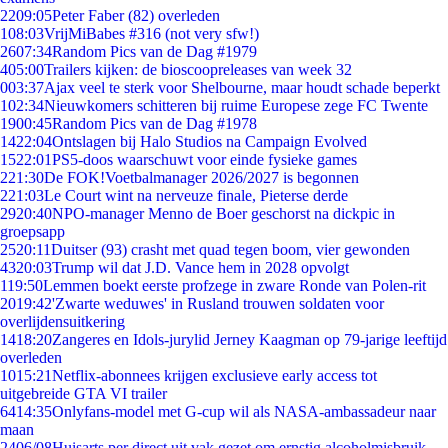
22
09:05
Peter Faber (82) overleden
1
08:03
VrijMiBabes #316 (not very sfw!)
26
07:34
Random Pics van de Dag #1979
4
05:00
Trailers kijken: de bioscoopreleases van week 32
0
03:37
Ajax veel te sterk voor Shelbourne, maar houdt schade beperkt
1
02:34
Nieuwkomers schitteren bij ruime Europese zege FC Twente
19
00:45
Random Pics van de Dag #1978
14
22:04
Ontslagen bij Halo Studios na Campaign Evolved
15
22:01
PS5-doos waarschuwt voor einde fysieke games
2
21:30
De FOK!Voetbalmanager 2026/2027 is begonnen
2
21:03
Le Court wint na nerveuze finale, Pieterse derde
29
20:40
NPO-manager Menno de Boer geschorst na dickpic in
groepsapp
25
20:11
Duitser (93) crasht met quad tegen boom, vier gewonden
43
20:03
Trump wil dat J.D. Vance hem in 2028 opvolgt
1
19:50
Lemmen boekt eerste profzege in zware Ronde van Polen-rit
20
19:42
'Zwarte weduwes' in Rusland trouwen soldaten voor
overlijdensuitkering
14
18:20
Zangeres en Idols-jurylid Jerney Kaagman op 79-jarige leeftijd
overleden
10
15:21
Netflix-abonnees krijgen exclusieve early access tot
uitgebreide GTA VI trailer
64
14:35
Onlyfans-model met G-cup wil als NASA-ambassadeur naar
maan
24
06/08
Huisarts per direct uit vak gezet om ernstig alcoholmisbruik