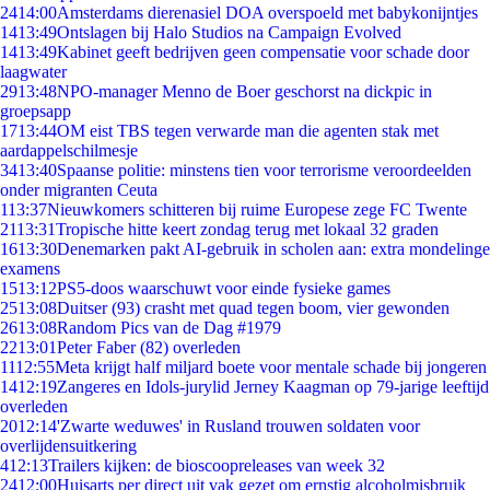
24
14:00
Amsterdams dierenasiel DOA overspoeld met babykonijntjes
14
13:49
Ontslagen bij Halo Studios na Campaign Evolved
14
13:49
Kabinet geeft bedrijven geen compensatie voor schade door
laagwater
29
13:48
NPO-manager Menno de Boer geschorst na dickpic in
groepsapp
17
13:44
OM eist TBS tegen verwarde man die agenten stak met
aardappelschilmesje
34
13:40
Spaanse politie: minstens tien voor terrorisme veroordeelden
onder migranten Ceuta
1
13:37
Nieuwkomers schitteren bij ruime Europese zege FC Twente
21
13:31
Tropische hitte keert zondag terug met lokaal 32 graden
16
13:30
Denemarken pakt AI-gebruik in scholen aan: extra mondelinge
examens
15
13:12
PS5-doos waarschuwt voor einde fysieke games
25
13:08
Duitser (93) crasht met quad tegen boom, vier gewonden
26
13:08
Random Pics van de Dag #1979
22
13:01
Peter Faber (82) overleden
11
12:55
Meta krijgt half miljard boete voor mentale schade bij jongeren
14
12:19
Zangeres en Idols-jurylid Jerney Kaagman op 79-jarige leeftijd
overleden
20
12:14
'Zwarte weduwes' in Rusland trouwen soldaten voor
overlijdensuitkering
4
12:13
Trailers kijken: de bioscoopreleases van week 32
24
12:00
Huisarts per direct uit vak gezet om ernstig alcoholmisbruik