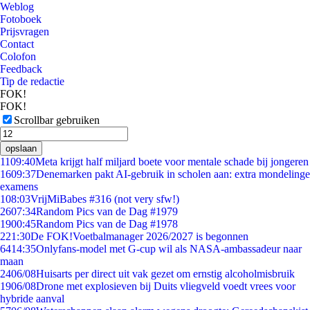
Weblog
Fotoboek
Prijsvragen
Contact
Colofon
Feedback
Tip de redactie
FOK!
FOK!
Scrollbar gebruiken
opslaan
11
09:40
Meta krijgt half miljard boete voor mentale schade bij jongeren
16
09:37
Denemarken pakt AI-gebruik in scholen aan: extra mondelinge
examens
1
08:03
VrijMiBabes #316 (not very sfw!)
26
07:34
Random Pics van de Dag #1979
19
00:45
Random Pics van de Dag #1978
2
21:30
De FOK!Voetbalmanager 2026/2027 is begonnen
64
14:35
Onlyfans-model met G-cup wil als NASA-ambassadeur naar
maan
24
06/08
Huisarts per direct uit vak gezet om ernstig alcoholmisbruik
19
06/08
Drone met explosieven bij Duits vliegveld voedt vrees voor
hybride aanval