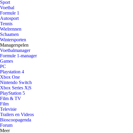
Sport
Voetbal
Formule 1
Autosport
Tennis
Wielrennen
Schaatsen
Wintersporten
Managerspelen
Voetbalmanager
Formule 1-manager
Games
PC
Playstation 4
Xbox One
Nintendo Switch
Xbox Series X|S
PlayStation 5
Film & TV
Film
Televisie
Trailers en Videos
Bioscoopagenda
Forum
Meer