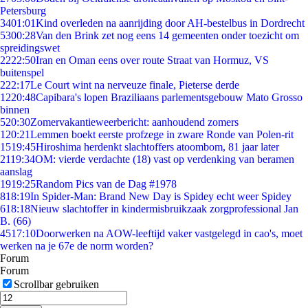
Petersburg
34
01:01
Kind overleden na aanrijding door AH-bestelbus in Dordrecht
53
00:28
Van den Brink zet nog eens 14 gemeenten onder toezicht om
spreidingswet
22
22:50
Iran en Oman eens over route Straat van Hormuz, VS
buitenspel
2
22:17
Le Court wint na nerveuze finale, Pieterse derde
12
20:48
Capibara's lopen Braziliaans parlementsgebouw Mato Grosso
binnen
5
20:30
Zomervakantieweerbericht: aanhoudend zomers
1
20:21
Lemmen boekt eerste profzege in zware Ronde van Polen-rit
15
19:45
Hiroshima herdenkt slachtoffers atoombom, 81 jaar later
21
19:34
OM: vierde verdachte (18) vast op verdenking van beramen
aanslag
19
19:25
Random Pics van de Dag #1978
8
18:19
In Spider-Man: Brand New Day is Spidey echt weer Spidey
6
18:18
Nieuw slachtoffer in kindermisbruikzaak zorgprofessional Jan
B. (66)
45
17:10
Doorwerken na AOW-leeftijd vaker vastgelegd in cao's, moet
werken na je 67e de norm worden?
Forum
Forum
Scrollbar gebruiken