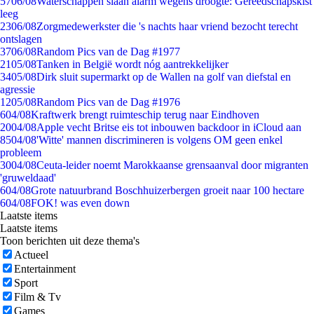
57
06/08
Waterschappen slaan alarm wegens droogte: Gereedschapskist
leeg
23
06/08
Zorgmedewerkster die 's nachts haar vriend bezocht terecht
ontslagen
37
06/08
Random Pics van de Dag #1977
21
05/08
Tanken in België wordt nóg aantrekkelijker
34
05/08
Dirk sluit supermarkt op de Wallen na golf van diefstal en
agressie
12
05/08
Random Pics van de Dag #1976
6
04/08
Kraftwerk brengt ruimteschip terug naar Eindhoven
20
04/08
Apple vecht Britse eis tot inbouwen backdoor in iCloud aan
85
04/08
'Witte' mannen discrimineren is volgens OM geen enkel
probleem
30
04/08
Ceuta-leider noemt Marokkaanse grensaanval door migranten
'gruweldaad'
6
04/08
Grote natuurbrand Boschhuizerbergen groeit naar 100 hectare
6
04/08
FOK! was even down
Laatste items
Laatste items
Toon berichten uit deze thema's
Actueel
Entertainment
Sport
Film & Tv
Games