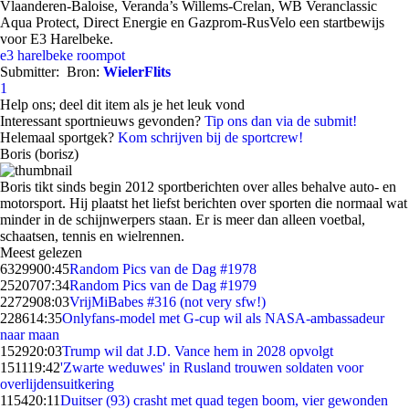
Vlaanderen-Baloise, Veranda’s Willems-Crelan, WB Veranclassic
Aqua Protect, Direct Energie en Gazprom-RusVelo een startbewijs
voor E3 Harelbeke.
e3 harelbeke
roompot
Submitter:
Bron:
WielerFlits
1
Help ons; deel dit item als je het leuk vond
Interessant sportnieuws gevonden?
Tip ons dan via de submit!
Helemaal sportgek?
Kom schrijven bij de sportcrew!
Boris (borisz)
Boris tikt sinds begin 2012 sportberichten over alles behalve auto- en
motorsport. Hij plaatst het liefst berichten over sporten die normaal wat
minder in de schijnwerpers staan. Er is meer dan alleen voetbal,
schaatsen, tennis en wielrennen.
Meest gelezen
63299
00:45
Random Pics van de Dag #1978
25207
07:34
Random Pics van de Dag #1979
22729
08:03
VrijMiBabes #316 (not very sfw!)
2286
14:35
Onlyfans-model met G-cup wil als NASA-ambassadeur
naar maan
1529
20:03
Trump wil dat J.D. Vance hem in 2028 opvolgt
1511
19:42
'Zwarte weduwes' in Rusland trouwen soldaten voor
overlijdensuitkering
1154
20:11
Duitser (93) crasht met quad tegen boom, vier gewonden