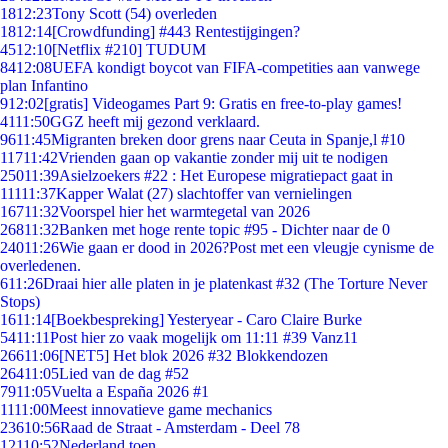
18
12:23
Tony Scott (54) overleden
18
12:14
[Crowdfunding] #443 Rentestijgingen?
45
12:10
[Netflix #210] TUDUM
84
12:08
UEFA kondigt boycot van FIFA-competities aan vanwege
plan Infantino
9
12:02
[gratis] Videogames Part 9: Gratis en free-to-play games!
41
11:50
GGZ heeft mij gezond verklaard.
96
11:45
Migranten breken door grens naar Ceuta in Spanje,l #10
117
11:42
Vrienden gaan op vakantie zonder mij uit te nodigen
250
11:39
Asielzoekers #22 : Het Europese migratiepact gaat in
111
11:37
Kapper Walat (27) slachtoffer van vernielingen
167
11:32
Voorspel hier het warmtegetal van 2026
268
11:32
Banken met hoge rente topic #95 - Dichter naar de 0
240
11:26
Wie gaan er dood in 2026?Post met een vleugje cynisme de
overledenen.
6
11:26
Draai hier alle platen in je platenkast #32 (The Torture Never
Stops)
16
11:14
[Boekbespreking] Yesteryear - Caro Claire Burke
54
11:11
Post hier zo vaak mogelijk om 11:11 #39 Vanz11
266
11:06
[NET5] Het blok 2026 #32 Blokkendozen
264
11:05
Lied van de dag #52
79
11:05
Vuelta a España 2026 #1
11
11:00
Meest innovatieve game mechanics
236
10:56
Raad de Straat - Amsterdam - Deel 78
121
10:52
Nederland toen