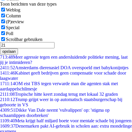
Toon berichten van deze types
Weblog
Column
(P)review
Special
Poll
Scrollbar gebruiken
opslaan
7
13:48
Meer agressie tegen een andersluidende politieke mening, laat
jij je intimideren?
24
11:52
Amsterdams dierenasiel DOA overspoeld met babykonijntjes
14
11:46
Kabinet geeft bedrijven geen compensatie voor schade door
laagwater
17
11:14
OM eist TBS tegen verwarde man die agenten stak met
aardappelschilmesje
21
11:08
Tropische hitte keert zondag terug met lokaal 32 graden
21
10:12
Trump grijpt weer in op automatisch staatsburgerschap bij
geboorte in VS
43
09:51
Dikke Van Dale neemt 'vulvalippen' op: 'stigma op
schaamlippen doorbreken'
11
09:40
Meta krijgt half miljard boete voor mentale schade bij jongeren
16
09:37
Denemarken pakt AI-gebruik in scholen aan: extra mondelinge
examens