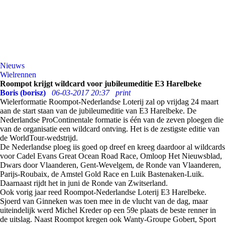
Nieuws
Wielrennen
Roompot krijgt wildcard voor jubileumeditie E3 Harelbeke
Boris (borisz)
06-03-2017 20:37
print
Wielerformatie Roompot-Nederlandse Loterij zal op vrijdag 24 maart
aan de start staan van de jubileumeditie van E3 Harelbeke. De
Nederlandse ProContinentale formatie is één van de zeven ploegen die
van de organisatie een wildcard ontving. Het is de zestigste editie van
de WorldTour-wedstrijd.
De Nederlandse ploeg iis goed op dreef en kreeg daardoor al wildcards
voor Cadel Evans Great Ocean Road Race, Omloop Het Nieuwsblad,
Dwars door Vlaanderen, Gent-Wevelgem, de Ronde van Vlaanderen,
Parijs-Roubaix, de Amstel Gold Race en Luik Bastenaken-Luik.
Daarnaast rijdt het in juni de Ronde van Zwitserland.
Ook vorig jaar reed Roompot-Nederlandse Loterij E3 Harelbeke.
Sjoerd van Ginneken was toen mee in de vlucht van de dag, maar
uiteindelijk werd Michel Kreder op een 59e plaats de beste renner in
de uitslag. Naast Roompot kregen ook Wanty-Groupe Gobert, Sport