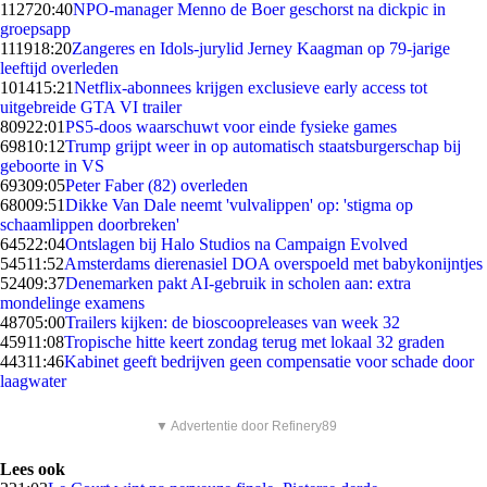
1127
20:40
NPO-manager Menno de Boer geschorst na dickpic in
groepsapp
1119
18:20
Zangeres en Idols-jurylid Jerney Kaagman op 79-jarige
leeftijd overleden
1014
15:21
Netflix-abonnees krijgen exclusieve early access tot
uitgebreide GTA VI trailer
809
22:01
PS5-doos waarschuwt voor einde fysieke games
698
10:12
Trump grijpt weer in op automatisch staatsburgerschap bij
geboorte in VS
693
09:05
Peter Faber (82) overleden
680
09:51
Dikke Van Dale neemt 'vulvalippen' op: 'stigma op
schaamlippen doorbreken'
645
22:04
Ontslagen bij Halo Studios na Campaign Evolved
545
11:52
Amsterdams dierenasiel DOA overspoeld met babykonijntjes
524
09:37
Denemarken pakt AI-gebruik in scholen aan: extra
mondelinge examens
487
05:00
Trailers kijken: de bioscoopreleases van week 32
459
11:08
Tropische hitte keert zondag terug met lokaal 32 graden
443
11:46
Kabinet geeft bedrijven geen compensatie voor schade door
laagwater
▼ Advertentie door Refinery89
Lees ook