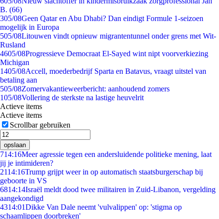
6
05/08
Nieuw slachtoffer in kindermisbruikzaak zorgprofessional Jan
B. (66)
3
05/08
Geen Qatar en Abu Dhabi? Dan eindigt Formule 1-seizoen
mogelijk in Europa
5
05/08
Litouwen vindt opnieuw migrantentunnel onder grens met Wit-
Rusland
46
05/08
Progressieve Democraat El-Sayed wint nipt voorverkiezing
Michigan
14
05/08
Accell, moederbedrijf Sparta en Batavus, vraagt uitstel van
betaling aan
5
05/08
Zomervakantieweerbericht: aanhoudend zomers
1
05/08
Vollering de sterkste na lastige heuvelrit
Actieve items
Actieve items
Scrollbar gebruiken
opslaan
7
14:16
Meer agressie tegen een andersluidende politieke mening, laat
jij je intimideren?
21
14:16
Trump grijpt weer in op automatisch staatsburgerschap bij
geboorte in VS
68
14:14
Israël meldt dood twee militairen in Zuid-Libanon, vergelding
aangekondigd
43
14:01
Dikke Van Dale neemt 'vulvalippen' op: 'stigma op
schaamlippen doorbreken'