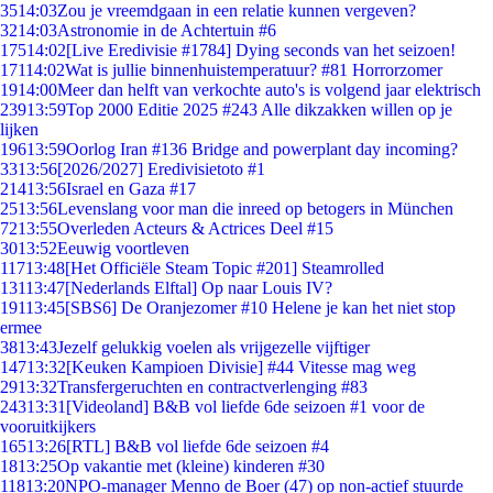
35
14:03
Zou je vreemdgaan in een relatie kunnen vergeven?
32
14:03
Astronomie in de Achtertuin #6
175
14:02
[Live Eredivisie #1784] Dying seconds van het seizoen!
171
14:02
Wat is jullie binnenhuistemperatuur? #81 Horrorzomer
19
14:00
Meer dan helft van verkochte auto's is volgend jaar elektrisch
239
13:59
Top 2000 Editie 2025 #243 Alle dikzakken willen op je
lijken
196
13:59
Oorlog Iran #136 Bridge and powerplant day incoming?
33
13:56
[2026/2027] Eredivisietoto #1
214
13:56
Israel en Gaza #17
25
13:56
Levenslang voor man die inreed op betogers in München
72
13:55
Overleden Acteurs & Actrices Deel #15
30
13:52
Eeuwig voortleven
117
13:48
[Het Officiële Steam Topic #201] Steamrolled
131
13:47
[Nederlands Elftal] Op naar Louis IV?
191
13:45
[SBS6] De Oranjezomer #10 Helene je kan het niet stop
ermee
38
13:43
Jezelf gelukkig voelen als vrijgezelle vijftiger
147
13:32
[Keuken Kampioen Divisie] #44 Vitesse mag weg
29
13:32
Transfergeruchten en contractverlenging #83
243
13:31
[Videoland] B&B vol liefde 6de seizoen #1 voor de
vooruitkijkers
165
13:26
[RTL] B&B vol liefde 6de seizoen #4
18
13:25
Op vakantie met (kleine) kinderen #30
118
13:20
NPO-manager Menno de Boer (47) op non-actief stuurde