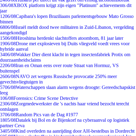
3
06/08
XBOX platform krijgt zijn eigen "Platinum" achievements dit
jaar
12
06/08
Capibara's lopen Braziliaans parlementsgebouw Mato Grosso
binnen
68
06/08
Israël meldt dood twee militairen in Zuid-Libanon, vergelding
aangekondigd
15
06/08
Hiroshima herdenkt slachtoffers atoombom, 81 jaar later
19
06/08
Drone met explosieven bij Duits vliegveld voedt vrees voor
hybride aanval
34
06/08
Wakker Dier dient klacht in tegen insectenfabriek Protix om
duurzaamheidsclaims
22
06/08
Iran en Oman eens over route Straat van Hormuz, VS
buitenspel
26
06/08
NAVO zet wegens Russische provocatie 250% meer
gevechtsvliegtuigen in
57
06/08
Waterschappen slaan alarm wegens droogte: Gereedschapskist
leeg
1
06/08
Forensics: Crime Scene Detective
23
06/08
Zorgmedewerkster die 's nachts haar vriend bezocht terecht
ontslagen
37
06/08
Random Pics van de Dag #1977
18
05/08
Datalek bij Bol en de Bijenkorf na cyberaanval op logistiek
partner Ceva
34
05/08
Kind overleden na aanrijding door AH-bestelbus in Dordrecht