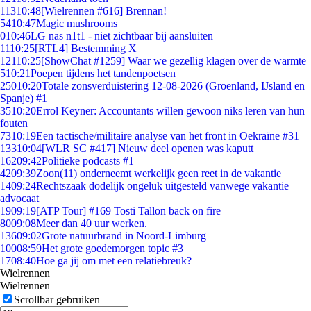
113
10:48
[Wielrennen #616] Brennan!
54
10:47
Magic mushrooms
0
10:46
LG nas n1t1 - niet zichtbaar bij aansluiten
11
10:25
[RTL4] Bestemming X
121
10:25
[ShowChat #1259] Waar we gezellig klagen over de warmte
5
10:21
Poepen tijdens het tandenpoetsen
250
10:20
Totale zonsverduistering 12-08-2026 (Groenland, IJsland en
Spanje) #1
35
10:20
Errol Keyner: Accountants willen gewoon niks leren van hun
fouten
73
10:19
Een tactische/militaire analyse van het front in Oekraïne #31
133
10:04
[WLR SC #417] Nieuw deel openen was kaputt
162
09:42
Politieke podcasts #1
42
09:39
Zoon(11) onderneemt werkelijk geen reet in de vakantie
14
09:24
Rechtszaak dodelijk ongeluk uitgesteld vanwege vakantie
advocaat
19
09:19
[ATP Tour] #169 Tosti Tallon back on fire
80
09:08
Meer dan 40 uur werken.
136
09:02
Grote natuurbrand in Noord-Limburg
100
08:59
Het grote goedemorgen topic #3
17
08:40
Hoe ga jij om met een relatiebreuk?
Wielrennen
Wielrennen
Scrollbar gebruiken