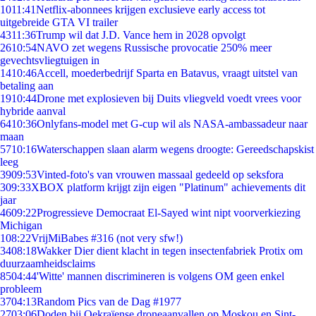
10
11:41
Netflix-abonnees krijgen exclusieve early access tot
uitgebreide GTA VI trailer
43
11:36
Trump wil dat J.D. Vance hem in 2028 opvolgt
26
10:54
NAVO zet wegens Russische provocatie 250% meer
gevechtsvliegtuigen in
14
10:46
Accell, moederbedrijf Sparta en Batavus, vraagt uitstel van
betaling aan
19
10:44
Drone met explosieven bij Duits vliegveld voedt vrees voor
hybride aanval
64
10:36
Onlyfans-model met G-cup wil als NASA-ambassadeur naar
maan
57
10:16
Waterschappen slaan alarm wegens droogte: Gereedschapskist
leeg
39
09:53
Vinted-foto's van vrouwen massaal gedeeld op seksfora
3
09:33
XBOX platform krijgt zijn eigen "Platinum" achievements dit
jaar
46
09:22
Progressieve Democraat El-Sayed wint nipt voorverkiezing
Michigan
1
08:22
VrijMiBabes #316 (not very sfw!)
34
08:18
Wakker Dier dient klacht in tegen insectenfabriek Protix om
duurzaamheidsclaims
85
04:44
'Witte' mannen discrimineren is volgens OM geen enkel
probleem
37
04:13
Random Pics van de Dag #1977
27
03:06
Doden bij Oekraïense droneaanvallen op Moskou en Sint-