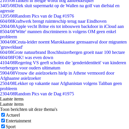
21
05/08
Tanken in België wordt nóg aantrekkelijker
34
05/08
Dirk sluit supermarkt op de Wallen na golf van diefstal en
agressie
12
05/08
Random Pics van de Dag #1976
6
04/08
Kraftwerk brengt ruimteschip terug naar Eindhoven
20
04/08
Apple vecht Britse eis tot inbouwen backdoor in iCloud aan
85
04/08
'Witte' mannen discrimineren is volgens OM geen enkel
probleem
30
04/08
Ceuta-leider noemt Marokkaanse grensaanval door migranten
'gruweldaad'
6
04/08
Grote natuurbrand Boschhuizerbergen groeit naar 100 hectare
6
04/08
FOK! was even down
41
04/08
Regering VS geeft scholen die 'genderidentiteit' van kinderen
verbergen voor ouders ultimatum
59
04/08
Vrouw die asielzoekers hielp in Athene vermoord door
Afghaanse asielzoeker
25
04/08
Lekker op vakantie naar Afghanistan volgens Taliban geen
probleem
23
04/08
Random Pics van de Dag #1975
Laatste items
Laatste items
Toon berichten uit deze thema's
Actueel
Entertainment
Sport