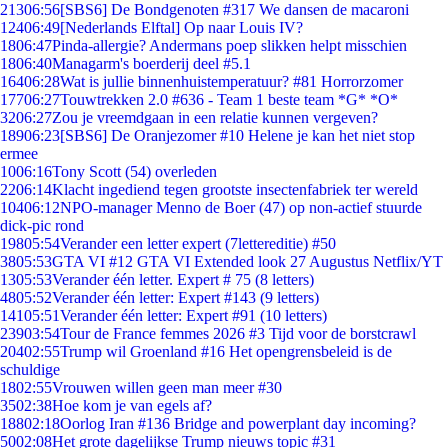
213
06:56
[SBS6] De Bondgenoten #317 We dansen de macaroni
124
06:49
[Nederlands Elftal] Op naar Louis IV?
18
06:47
Pinda-allergie? Andermans poep slikken helpt misschien
18
06:40
Managarm's boerderij deel #5.1
164
06:28
Wat is jullie binnenhuistemperatuur? #81 Horrorzomer
177
06:27
Touwtrekken 2.0 #636 - Team 1 beste team *G* *O*
32
06:27
Zou je vreemdgaan in een relatie kunnen vergeven?
189
06:23
[SBS6] De Oranjezomer #10 Helene je kan het niet stop
ermee
10
06:16
Tony Scott (54) overleden
22
06:14
Klacht ingediend tegen grootste insectenfabriek ter wereld
104
06:12
NPO-manager Menno de Boer (47) op non-actief stuurde
dick-pic rond
198
05:54
Verander een letter expert (7lettereditie) #50
38
05:53
GTA VI #12 GTA VI Extended look 27 Augustus Netflix/YT
13
05:53
Verander één letter. Expert # 75 (8 letters)
48
05:52
Verander één letter: Expert #143 (9 letters)
141
05:51
Verander één letter: Expert #91 (10 letters)
239
03:54
Tour de France femmes 2026 #3 Tijd voor de borstcrawl
204
02:55
Trump wil Groenland #16 Het opengrensbeleid is de
schuldige
18
02:55
Vrouwen willen geen man meer #30
35
02:38
Hoe kom je van egels af?
188
02:18
Oorlog Iran #136 Bridge and powerplant day incoming?
50
02:08
Het grote dagelijkse Trump nieuws topic #31