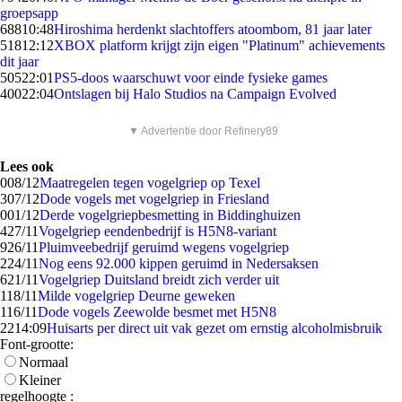
groepsapp
688
10:48
Hiroshima herdenkt slachtoffers atoombom, 81 jaar later
518
12:12
XBOX platform krijgt zijn eigen "Platinum" achievements
dit jaar
505
22:01
PS5-doos waarschuwt voor einde fysieke games
400
22:04
Ontslagen bij Halo Studios na Campaign Evolved
▼ Advertentie door Refinery89
Lees ook
0
08/12
Maatregelen tegen vogelgriep op Texel
3
07/12
Dode vogels met vogelgriep in Friesland
0
01/12
Derde vogelgriepbesmetting in Biddinghuizen
4
27/11
Vogelgriep eendenbedrijf is H5N8-variant
9
26/11
Pluimveebedrijf geruimd wegens vogelgriep
2
24/11
Nog eens 92.000 kippen geruimd in Nedersaksen
6
21/11
Vogelgriep Duitsland breidt zich verder uit
1
18/11
Milde vogelgriep Deurne geweken
1
16/11
Dode vogels Zeewolde besmet met H5N8
22
14:09
Huisarts per direct uit vak gezet om ernstig alcoholmisbruik
Font-grootte:
Normaal
Kleiner
regelhoogte :