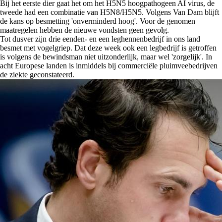
Bij het eerste dier gaat het om het H5N5 hoogpathogeen AI virus, de
tweede had een combinatie van H5N8/H5N5. Volgens Van Dam blijft
de kans op besmetting 'onverminderd hoog'. Voor de genomen
maatregelen hebben de nieuwe vondsten geen gevolg.
Tot dusver zijn drie eenden- en een leghennenbedrijf in ons land
besmet met vogelgriep. Dat deze week ook een legbedrijf is getroffen
is volgens de bewindsman niet uitzonderlijk, maar wel 'zorgelijk'. In
acht Europese landen is inmiddels bij commerciële pluimveebedrijven
de ziekte geconstateerd.