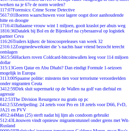
werken na je 67e de norm worden?
1
17:07
Forensics: Crime Scene Detective
56
17:01
Boeren waarschuwen voor lagere oogst door aanhoudende
hitte en droogte
17
16:41
Italiaanse vrouw wint 1 miljoen, gooit kraslot per abuis weg
18
16:36
Datalek bij Bol en de Bijenkorf na cyberaanval op logistiek
partner Ceva
1
16:26
Trailers kijken: de bioscoopreleases van week 32
23
16:12
Zorgmedewerkster die 's nachts haar vriend bezocht terecht
ontslagen
36
15:56
Hackers roven Coldcard-bitcoinwallets leeg voor 114 miljoen
dollar
3
15:13
Geen Qatar en Abu Dhabi? Dan eindigt Formule 1-seizoen
mogelijk in Europa
31
13:00
Spaanse politie: minstens tien voor terrorisme veroordeelden
onder migranten Ceuta
34
12:59
Dirk sluit supermarkt op de Wallen na golf van diefstal en
agressie
8
12:53
The Division Resurgence nu gratis op pc
64
12:53
Zetelpeiling: 24 zetels voor Pro en 18 zetels voor D66, FvD,
JA21 en PVV
49
12:44
Man (25) sterft nadat hij lijm als condoom gebruikt
5
12:43
Litouwen vindt opnieuw migrantentunnel onder grens met Wit-
Rusland
90
09:59
'Belgische' jongeren terroriseren Galderse Meren, maar Boa's