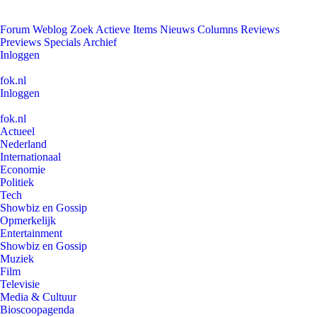
Forum
Weblog
Zoek
Actieve Items
Nieuws
Columns
Reviews
Previews
Specials
Archief
Inloggen
fok.nl
Inloggen
fok.nl
Actueel
Nederland
Internationaal
Economie
Politiek
Tech
Showbiz en Gossip
Opmerkelijk
Entertainment
Showbiz en Gossip
Muziek
Film
Televisie
Media & Cultuur
Bioscoopagenda