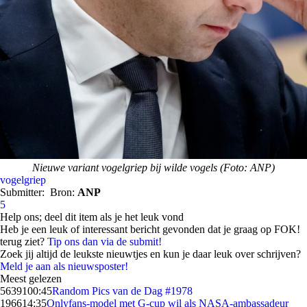
Nieuwe variant vogelgriep bij wilde vogels (Foto: ANP)
vogelgriep
Submitter:
Bron:
ANP
5
Help ons; deel dit item als je het leuk vond
Heb je een leuk of interessant bericht gevonden dat je graag op FOK!
terug ziet?
Tip ons dan via de submit!
Zoek jij altijd de leukste nieuwtjes en kun je daar leuk over schrijven?
Meld je aan als nieuwsposter!
Meest gelezen
56391
00:45
Random Pics van de Dag #1978
1966
14:35
Onlyfans-model met G-cup wil als NASA-ambassadeur