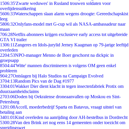
15
06:35
'Zwarte weduwes' in Rusland trouwen soldaten voor
overlijdensuitkering
56
06:33
Waterschappen slaan alarm wegens droogte: Gereedschapskist
leeg
58
06:32
Onlyfans-model met G-cup wil als NASA-ambassadeur naar
maan
7
06:28
Netflix-abonnees krijgen exclusieve early access tot uitgebreide
GTA VI trailer
13
06:11
Zangeres en Idols-jurylid Jerney Kaagman op 79-jarige leeftijd
overleden
22
04:53
NPO-manager Menno de Boer geschorst na dickpic in
groepsapp
85
04:44
'Witte' mannen discrimineren is volgens OM geen enkel
probleem
9
04:27
Ontslagen bij Halo Studios na Campaign Evolved
37
04:13
Random Pics van de Dag #1977
33
04:01
Wakker Dier dient klacht in tegen insectenfabriek Protix om
duurzaamheidsclaims
27
03:06
Doden bij Oekraïense droneaanvallen op Moskou en Sint-
Petersburg
12
01:08
Accell, moederbedrijf Sparta en Batavus, vraagt uitstel van
betaling aan
34
01:01
Kind overleden na aanrijding door AH-bestelbus in Dordrecht
53
00:28
Van den Brink zet nog eens 14 gemeenten onder toezicht om
spreidingswet