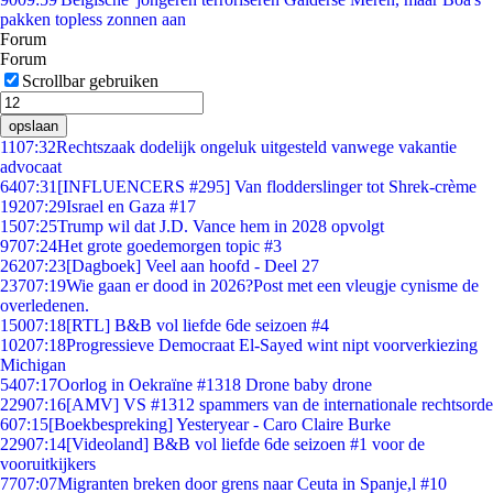
pakken topless zonnen aan
Forum
Forum
Scrollbar gebruiken
opslaan
11
07:32
Rechtszaak dodelijk ongeluk uitgesteld vanwege vakantie
advocaat
64
07:31
[INFLUENCERS #295] Van flodderslinger tot Shrek-crème
192
07:29
Israel en Gaza #17
15
07:25
Trump wil dat J.D. Vance hem in 2028 opvolgt
97
07:24
Het grote goedemorgen topic #3
262
07:23
[Dagboek] Veel aan hoofd - Deel 27
237
07:19
Wie gaan er dood in 2026?Post met een vleugje cynisme de
overledenen.
150
07:18
[RTL] B&B vol liefde 6de seizoen #4
102
07:18
Progressieve Democraat El-Sayed wint nipt voorverkiezing
Michigan
54
07:17
Oorlog in Oekraïne #1318 Drone baby drone
229
07:16
[AMV] VS #1312 spammers van de internationale rechtsorde
6
07:15
[Boekbespreking] Yesteryear - Caro Claire Burke
229
07:14
[Videoland] B&B vol liefde 6de seizoen #1 voor de
vooruitkijkers
77
07:07
Migranten breken door grens naar Ceuta in Spanje,l #10