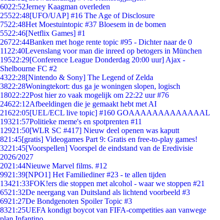
60
22:52
Jerney Kaagman overleden
255
22:48
[UFO/UAP] #16 The Age of Disclosure
75
22:48
Het Moestuintopic #37 Bloesem in de bomen
55
22:46
[Netflix Games] #1
267
22:44
Banken met hoge rente topic #95 - Dichter naar de 0
11
22:40
Levenslang voor man die inreed op betogers in München
195
22:29
[Conference League Donderdag 20:00 uur] Ajax -
Shelbourne FC #2
43
22:28
[Nintendo & Sony] The Legend of Zelda
38
22:28
Woningtekort: dus ga je woningen slopen, logisch
180
22:22
Post hier zo vaak mogelijk om 22:22 uur #76
246
22:12
Afbeeldingen die je gemaakt hebt met AI
216
22:05
[UEL/ECL live topic] #160 GOAAAAAAAAAAAAAL
193
21:57
Politieke meme's en spotprenten #11
129
21:50
[WLR SC #417] Nieuw deel openen was kaputt
8
21:45
[gratis] Videogames Part 9: Gratis en free-to-play games!
32
21:45
[Voorspellen] Voorspel de eindstand van de Eredivisie
2026/2027
20
21:44
Nieuwe Marvel films. #12
99
21:39
[NPO1] Het Familiediner #23 - te allen tijden
134
21:33
FOK!ers die stoppen met alcohol - waar we stoppen #21
65
21:32
De neergang van Duitsland als lichtend voorbeeld #3
69
21:27
De Bondgenoten Spoiler Topic #3
83
21:25
UEFA kondigt boycot van FIFA-competities aan vanwege
plan Infantino