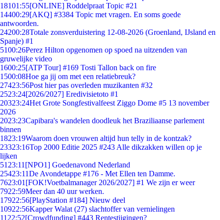
181
01:55
[ONLINE] Roddelpraat Topic #21
144
00:29
[AKQ] #3384 Topic met vragen. En soms goede
antwoorden.
242
00:28
Totale zonsverduistering 12-08-2026 (Groenland, IJsland en
Spanje) #1
51
00:26
Perez Hilton opgenomen op spoed na uitzenden van
gruwelijke video
16
00:25
[ATP Tour] #169 Tosti Tallon back on fire
15
00:08
Hoe ga jij om met een relatiebreuk?
274
23:56
Post hier pas overleden muzikanten #32
25
23:24
[2026/2027] Eredivisietoto #1
203
23:24
Het Grote Songfestivalfeest Ziggo Dome #5 13 november
2026
20
23:23
Capibara's wandelen doodleuk het Braziliaanse parlement
binnen
18
23:19
Waarom doen vrouwen altijd hun telly in de kontzak?
233
23:16
Top 2000 Editie 2025 #243 Alle dikzakken willen op je
lijken
51
23:11
[NPO1] Goedenavond Nederland
254
23:11
De Avondetappe #176 - Met Ellen ten Damme.
76
23:01
[FOK!Voetbalmanager 2026/2027] #1 We zijn er weer
79
22:59
Meer dan 40 uur werken.
179
22:56
[PlayStation #184] Nieuw deel
109
22:56
Kapper Walat (27) slachtoffer van vernielingen
11
22:52
[Crowdfunding] #443 Rentestijgingen?