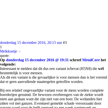
donderdag 15 december 2016, 20:15 uur
#3
1
Melkkoetje
quote:
Op
donderdag 15 december 2016 @ 19:31
schreef
MetalCore
het
volgende:
Interessant te melden dat dit dus een variant is/bevat (H5N8) die
wél
besmettelijk is voor mensen.
Als dit een variant is die gevaarlijker is voor mensen dan is het vreemd
dat er geen aanvullende maatregelen getroffen worden.
Bij een relatief ongevaarlijke variant voor de mens worden complete
boerderijen geruimd. De bewezen overbrengers van de ziekte wordt
niets aan gedaan want die zijn niet van een boer. De weilanden hier
zitten vol met ganzen. Eventueel gemelde schade veroorzaakt door
ganzen word voor de helft vergoed na een week papierwerk en