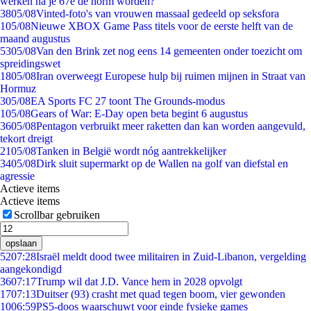
werken na je 67e de norm worden?
38
05/08
Vinted-foto's van vrouwen massaal gedeeld op seksfora
1
05/08
Nieuwe XBOX Game Pass titels voor de eerste helft van de
maand augustus
53
05/08
Van den Brink zet nog eens 14 gemeenten onder toezicht om
spreidingswet
18
05/08
Iran overweegt Europese hulp bij ruimen mijnen in Straat van
Hormuz
3
05/08
EA Sports FC 27 toont The Grounds-modus
1
05/08
Gears of War: E-Day open beta begint 6 augustus
36
05/08
Pentagon verbruikt meer raketten dan kan worden aangevuld,
tekort dreigt
21
05/08
Tanken in België wordt nóg aantrekkelijker
34
05/08
Dirk sluit supermarkt op de Wallen na golf van diefstal en
agressie
Actieve items
Actieve items
Scrollbar gebruiken
opslaan
52
07:28
Israël meldt dood twee militairen in Zuid-Libanon, vergelding
aangekondigd
36
07:17
Trump wil dat J.D. Vance hem in 2028 opvolgt
17
07:13
Duitser (93) crasht met quad tegen boom, vier gewonden
10
06:59
PS5-doos waarschuwt voor einde fysieke games