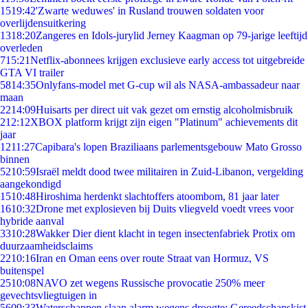
15
19:42
'Zwarte weduwes' in Rusland trouwen soldaten voor
overlijdensuitkering
13
18:20
Zangeres en Idols-jurylid Jerney Kaagman op 79-jarige leeftijd
overleden
7
15:21
Netflix-abonnees krijgen exclusieve early access tot uitgebreide
GTA VI trailer
58
14:35
Onlyfans-model met G-cup wil als NASA-ambassadeur naar
maan
22
14:09
Huisarts per direct uit vak gezet om ernstig alcoholmisbruik
2
12:12
XBOX platform krijgt zijn eigen "Platinum" achievements dit
jaar
12
11:27
Capibara's lopen Braziliaans parlementsgebouw Mato Grosso
binnen
52
10:59
Israël meldt dood twee militairen in Zuid-Libanon, vergelding
aangekondigd
15
10:48
Hiroshima herdenkt slachtoffers atoombom, 81 jaar later
16
10:32
Drone met explosieven bij Duits vliegveld voedt vrees voor
hybride aanval
33
10:28
Wakker Dier dient klacht in tegen insectenfabriek Protix om
duurzaamheidsclaims
22
10:16
Iran en Oman eens over route Straat van Hormuz, VS
buitenspel
25
10:08
NAVO zet wegens Russische provocatie 250% meer
gevechtsvliegtuigen in
56
09:33
Waterschappen slaan alarm wegens droogte: Gereedschapskist