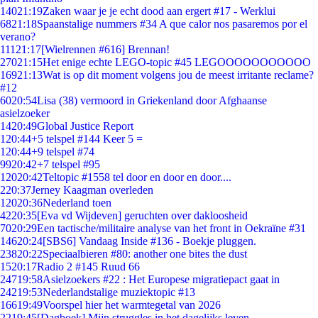
140
21:19
Zaken waar je je echt dood aan ergert #17 - Werklui
68
21:18
Spaanstalige nummers #34 A que calor nos pasaremos por el
verano?
111
21:17
[Wielrennen #616] Brennan!
270
21:15
Het enige echte LEGO-topic #45 LEGOOOOOOOOOOO
169
21:13
Wat is op dit moment volgens jou de meest irritante reclame?
#12
60
20:54
Lisa (38) vermoord in Griekenland door Afghaanse
asielzoeker
14
20:49
Global Justice Report
1
20:44
+5 telspel #144 Keer 5 =
1
20:44
+9 telspel #74
99
20:42
+7 telspel #95
120
20:42
Teltopic #1558 tel door en door en door....
2
20:37
Jerney Kaagman overleden
120
20:36
Nederland toen
42
20:35
[Eva vd Wijdeven] geruchten over dakloosheid
70
20:29
Een tactische/militaire analyse van het front in Oekraïne #31
146
20:24
[SBS6] Vandaag Inside #136 - Boekje pluggen.
238
20:22
Speciaalbieren #80: another one bites the dust
15
20:17
Radio 2 #145 Ruud 66
247
19:58
Asielzoekers #22 : Het Europese migratiepact gaat in
242
19:53
Nederlandstalige muziektopic #13
166
19:49
Voorspel hier het warmtegetal van 2026
22
19:45
[Dagboek] Mijn struggles in het dagelijks leven