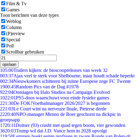
Film & Tv
Games
Toon berichten van deze types
Weblog
Column
(P)review
Special
Poll
Scrollbar gebruiken
opslaan
1
05:00
Trailers kijken: de bioscoopreleases van week 32
0
03:37
Ajax veel te sterk voor Shelbourne, maar houdt schade beperkt
0
02:34
Nieuwkomers schitteren bij ruime Europese zege FC Twente
19
00:45
Random Pics van de Dag #1978
9
22:04
Ontslagen bij Halo Studios na Campaign Evolved
10
22:01
PS5-doos waarschuwt voor einde fysieke games
2
21:30
De FOK!Voetbalmanager 2026/2027 is begonnen
2
21:03
Le Court wint na nerveuze finale, Pieterse derde
22
20:40
NPO-manager Menno de Boer geschorst na dickpic in
groepsapp
17
20:11
Duitser (93) crasht met quad tegen boom, vier gewonden
36
20:03
Trump wil dat J.D. Vance hem in 2028 opvolgt
1
19:50
Lemmen boekt eerste profzege in zware Ronde van Polen-rit