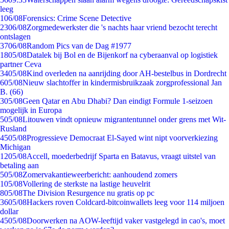
leeg
1
06/08
Forensics: Crime Scene Detective
23
06/08
Zorgmedewerkster die 's nachts haar vriend bezocht terecht
ontslagen
37
06/08
Random Pics van de Dag #1977
18
05/08
Datalek bij Bol en de Bijenkorf na cyberaanval op logistiek
partner Ceva
34
05/08
Kind overleden na aanrijding door AH-bestelbus in Dordrecht
6
05/08
Nieuw slachtoffer in kindermisbruikzaak zorgprofessional Jan
B. (66)
3
05/08
Geen Qatar en Abu Dhabi? Dan eindigt Formule 1-seizoen
mogelijk in Europa
5
05/08
Litouwen vindt opnieuw migrantentunnel onder grens met Wit-
Rusland
45
05/08
Progressieve Democraat El-Sayed wint nipt voorverkiezing
Michigan
12
05/08
Accell, moederbedrijf Sparta en Batavus, vraagt uitstel van
betaling aan
5
05/08
Zomervakantieweerbericht: aanhoudend zomers
1
05/08
Vollering de sterkste na lastige heuvelrit
8
05/08
The Division Resurgence nu gratis op pc
36
05/08
Hackers roven Coldcard-bitcoinwallets leeg voor 114 miljoen
dollar
45
05/08
Doorwerken na AOW-leeftijd vaker vastgelegd in cao's, moet