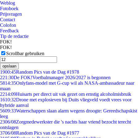
Weblog
Fotoboek
Prijsvragen
Contact
Colofon
Feedback
Tip de redactie
FOK!
FOK!
Scrollbar gebruiken
opslaan
19
00:45
Random Pics van de Dag #1978
2
21:30
De FOK!Voetbalmanager 2026/2027 is begonnen
58
14:35
Onlyfans-model met G-cup wil als NASA-ambassadeur naar
maan
22
14:09
Huisarts per direct uit vak gezet om ernstig alcoholmisbruik
16
10:32
Drone met explosieven bij Duits vliegveld voedt vrees voor
hybride aanval
56
09:33
Waterschappen slaan alarm wegens droogte: Gereedschapskist
leeg
23
06/08
Zorgmedewerkster die 's nachts haar vriend bezocht terecht
ontslagen
37
06/08
Random Pics van de Dag #1977