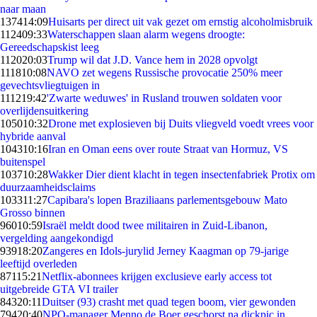
naar maan
1374
14:09
Huisarts per direct uit vak gezet om ernstig alcoholmisbruik
1124
09:33
Waterschappen slaan alarm wegens droogte:
Gereedschapskist leeg
1120
20:03
Trump wil dat J.D. Vance hem in 2028 opvolgt
1118
10:08
NAVO zet wegens Russische provocatie 250% meer
gevechtsvliegtuigen in
1112
19:42
'Zwarte weduwes' in Rusland trouwen soldaten voor
overlijdensuitkering
1050
10:32
Drone met explosieven bij Duits vliegveld voedt vrees voor
hybride aanval
1043
10:16
Iran en Oman eens over route Straat van Hormuz, VS
buitenspel
1037
10:28
Wakker Dier dient klacht in tegen insectenfabriek Protix om
duurzaamheidsclaims
1033
11:27
Capibara's lopen Braziliaans parlementsgebouw Mato
Grosso binnen
960
10:59
Israël meldt dood twee militairen in Zuid-Libanon,
vergelding aangekondigd
939
18:20
Zangeres en Idols-jurylid Jerney Kaagman op 79-jarige
leeftijd overleden
871
15:21
Netflix-abonnees krijgen exclusieve early access tot
uitgebreide GTA VI trailer
843
20:11
Duitser (93) crasht met quad tegen boom, vier gewonden
794
20:40
NPO-manager Menno de Boer geschorst na dickpic in