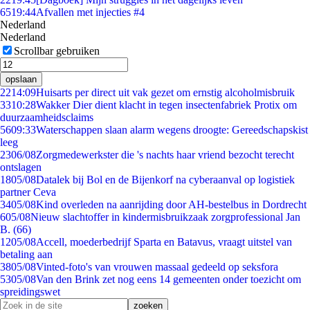
65
19:44
Afvallen met injecties #4
Nederland
Nederland
Scrollbar gebruiken
opslaan
22
14:09
Huisarts per direct uit vak gezet om ernstig alcoholmisbruik
33
10:28
Wakker Dier dient klacht in tegen insectenfabriek Protix om
duurzaamheidsclaims
56
09:33
Waterschappen slaan alarm wegens droogte: Gereedschapskist
leeg
23
06/08
Zorgmedewerkster die 's nachts haar vriend bezocht terecht
ontslagen
18
05/08
Datalek bij Bol en de Bijenkorf na cyberaanval op logistiek
partner Ceva
34
05/08
Kind overleden na aanrijding door AH-bestelbus in Dordrecht
6
05/08
Nieuw slachtoffer in kindermisbruikzaak zorgprofessional Jan
B. (66)
12
05/08
Accell, moederbedrijf Sparta en Batavus, vraagt uitstel van
betaling aan
38
05/08
Vinted-foto's van vrouwen massaal gedeeld op seksfora
53
05/08
Van den Brink zet nog eens 14 gemeenten onder toezicht om
spreidingswet