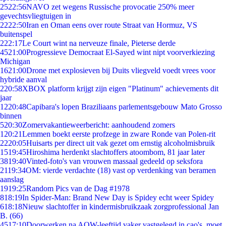
25
22:56
NAVO zet wegens Russische provocatie 250% meer
gevechtsvliegtuigen in
22
22:50
Iran en Oman eens over route Straat van Hormuz, VS
buitenspel
2
22:17
Le Court wint na nerveuze finale, Pieterse derde
45
21:00
Progressieve Democraat El-Sayed wint nipt voorverkiezing
Michigan
16
21:00
Drone met explosieven bij Duits vliegveld voedt vrees voor
hybride aanval
2
20:58
XBOX platform krijgt zijn eigen "Platinum" achievements dit
jaar
12
20:48
Capibara's lopen Braziliaans parlementsgebouw Mato Grosso
binnen
5
20:30
Zomervakantieweerbericht: aanhoudend zomers
1
20:21
Lemmen boekt eerste profzege in zware Ronde van Polen-rit
22
20:05
Huisarts per direct uit vak gezet om ernstig alcoholmisbruik
15
19:45
Hiroshima herdenkt slachtoffers atoombom, 81 jaar later
38
19:40
Vinted-foto's van vrouwen massaal gedeeld op seksfora
21
19:34
OM: vierde verdachte (18) vast op verdenking van beramen
aanslag
19
19:25
Random Pics van de Dag #1978
8
18:19
In Spider-Man: Brand New Day is Spidey echt weer Spidey
6
18:18
Nieuw slachtoffer in kindermisbruikzaak zorgprofessional Jan
B. (66)
45
17:10
Doorwerken na AOW-leeftijd vaker vastgelegd in cao's, moet