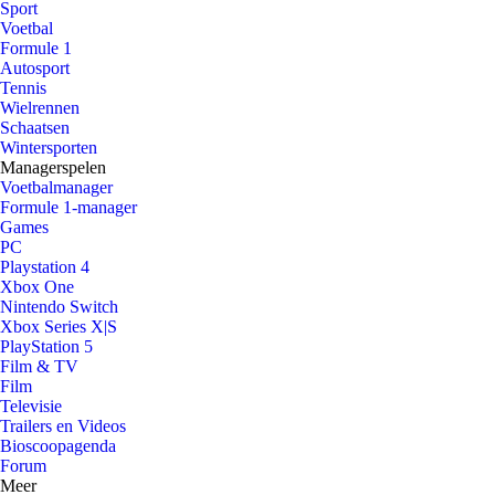
Sport
Voetbal
Formule 1
Autosport
Tennis
Wielrennen
Schaatsen
Wintersporten
Managerspelen
Voetbalmanager
Formule 1-manager
Games
PC
Playstation 4
Xbox One
Nintendo Switch
Xbox Series X|S
PlayStation 5
Film & TV
Film
Televisie
Trailers en Videos
Bioscoopagenda
Forum
Meer