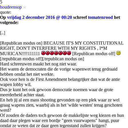
5
houdeensop
quote:
Op
vrijdag 2 december 2016 @ 00:20
schreef
tomatenrood
het
volgende:
[..]
[Republican modus on] BECAUSE IT'S MY CONSTITUTIONAL
RIGHT, DON'T INTERFERE WITH MY RIGHTS , I*M
MURICAN!!!!111111
[Republican modus off]
[/republican modus off][/republican modus on]
Hard schreeuwen maakt het nog niet waar.
Het waren de democraten die de vorige wapenwet terug gedraaid
hebben omdat het niet werkte.
Ook voor hen is de First Amendment belangrijker dan wat de antie
wapen lobby wil.
Dus je kunt het ook gewoon democratie noemen waar de grote
meerderheid achter staat.
En heb jij al een mass shooting gevonden op een plek waar ze wel
graag wapens zien, waarbij als in het 'wilde westen' terug geschoten
werd?
Of zouden de daders toch gewoon de makkelijste weg kiezen en hun
daad daar plegen waar een bordje "geen vuurwapens" hangt, puur
omdat ze weten dat ze daar geen tegenstand zullen krijgen?