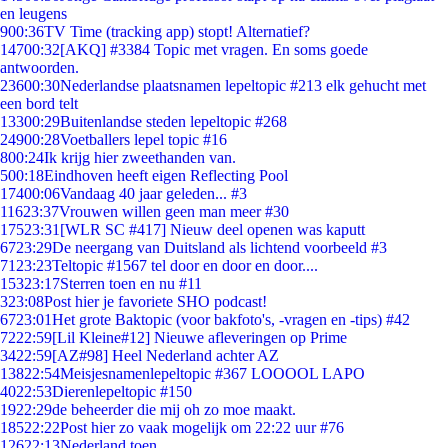
en leugens
9
00:36
TV Time (tracking app) stopt! Alternatief?
147
00:32
[AKQ] #3384 Topic met vragen. En soms goede
antwoorden.
236
00:30
Nederlandse plaatsnamen lepeltopic #213 elk gehucht met
een bord telt
133
00:29
Buitenlandse steden lepeltopic #268
249
00:28
Voetballers lepel topic #16
8
00:24
Ik krijg hier zweethanden van.
5
00:18
Eindhoven heeft eigen Reflecting Pool
174
00:06
Vandaag 40 jaar geleden... #3
116
23:37
Vrouwen willen geen man meer #30
175
23:31
[WLR SC #417] Nieuw deel openen was kaputt
67
23:29
De neergang van Duitsland als lichtend voorbeeld #3
71
23:23
Teltopic #1567 tel door en door en door....
153
23:17
Sterren toen en nu #11
3
23:08
Post hier je favoriete SHO podcast!
67
23:01
Het grote Baktopic (voor bakfoto's, -vragen en -tips) #42
72
22:59
[Lil Kleine#12] Nieuwe afleveringen op Prime
34
22:59
[AZ#98] Heel Nederland achter AZ
138
22:54
Meisjesnamenlepeltopic #367 LOOOOL LAPO
40
22:53
Dierenlepeltopic #150
19
22:29
de beheerder die mij oh zo moe maakt.
185
22:22
Post hier zo vaak mogelijk om 22:22 uur #76
126
22:13
Nederland toen