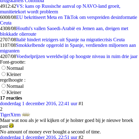
drugskartels Colombia
49
12:42
VS: kans op Russische aanval op NAVO-land groeit,
munitietekort wordt probleem
60
08/08
EU bekritiseert Meta en TikTok om verspreiden desinformatie
Ceuta
43
08/08
Houthi's vallen Saoedi-Arabië en Jemen aan, dreigen met
blokkade olieroute
27
07/08
Italië hindert reizigers uit Spanje na migratiecrisis Ceuta
11
07/08
Smokkelbende opgerold in Spanje, verdienden miljoenen aan
migranten
42
07/08
Voedselprijzen wereldwijd op hoogste niveau in ruim drie jaar
Font-grootte:
Normaal
Kleiner
regelhoogte :
Normaal
Kleiner
17 reacties
donderdag 1 december 2016, 22:41 uur
#1
2
TigerXtrm
Maar wat nou als je wil kijken of je holster goed bij je nieuwe broek
past
No amount of money ever bought a second of time.
donderdag 1 december 2016, 22:51 uur
#2