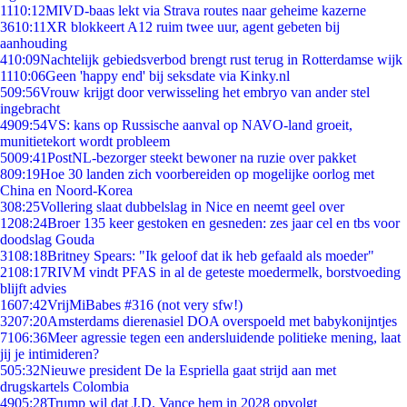
11
10:12
MIVD-baas lekt via Strava routes naar geheime kazerne
36
10:11
XR blokkeert A12 ruim twee uur, agent gebeten bij
aanhouding
4
10:09
Nachtelijk gebiedsverbod brengt rust terug in Rotterdamse wijk
11
10:06
Geen 'happy end' bij seksdate via Kinky.nl
5
09:56
Vrouw krijgt door verwisseling het embryo van ander stel
ingebracht
49
09:54
VS: kans op Russische aanval op NAVO-land groeit,
munitietekort wordt probleem
50
09:41
PostNL-bezorger steekt bewoner na ruzie over pakket
8
09:19
Hoe 30 landen zich voorbereiden op mogelijke oorlog met
China en Noord-Korea
3
08:25
Vollering slaat dubbelslag in Nice en neemt geel over
12
08:24
Broer 135 keer gestoken en gesneden: zes jaar cel en tbs voor
doodslag Gouda
31
08:18
Britney Spears: "Ik geloof dat ik heb gefaald als moeder"
21
08:17
RIVM vindt PFAS in al de geteste moedermelk, borstvoeding
blijft advies
16
07:42
VrijMiBabes #316 (not very sfw!)
32
07:20
Amsterdams dierenasiel DOA overspoeld met babykonijntjes
71
06:36
Meer agressie tegen een andersluidende politieke mening, laat
jij je intimideren?
5
05:32
Nieuwe president De la Espriella gaat strijd aan met
drugskartels Colombia
49
05:28
Trump wil dat J.D. Vance hem in 2028 opvolgt