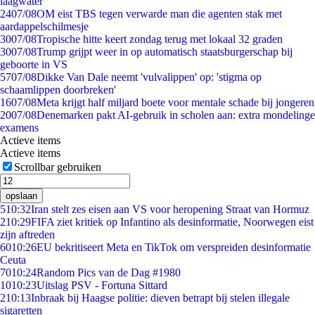
laagwater
24
07/08
OM eist TBS tegen verwarde man die agenten stak met
aardappelschilmesje
30
07/08
Tropische hitte keert zondag terug met lokaal 32 graden
30
07/08
Trump grijpt weer in op automatisch staatsburgerschap bij
geboorte in VS
57
07/08
Dikke Van Dale neemt 'vulvalippen' op: 'stigma op
schaamlippen doorbreken'
16
07/08
Meta krijgt half miljard boete voor mentale schade bij jongeren
20
07/08
Denemarken pakt AI-gebruik in scholen aan: extra mondelinge
examens
Actieve items
Actieve items
Scrollbar gebruiken
opslaan
5
10:32
Iran stelt zes eisen aan VS voor heropening Straat van Hormuz
2
10:29
FIFA ziet kritiek op Infantino als desinformatie, Noorwegen eist
zijn aftreden
60
10:26
EU bekritiseert Meta en TikTok om verspreiden desinformatie
Ceuta
70
10:24
Random Pics van de Dag #1980
10
10:23
Uitslag PSV - Fortuna Sittard
2
10:13
Inbraak bij Haagse politie: dieven betrapt bij stelen illegale
sigaretten