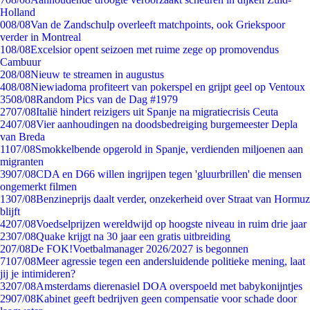
Holland
0
08/08
Van de Zandschulp overleeft matchpoints, ook Griekspoor
verder in Montreal
1
08/08
Excelsior opent seizoen met ruime zege op promovendus
Cambuur
2
08/08
Nieuw te streamen in augustus
4
08/08
Niewiadoma profiteert van pokerspel en grijpt geel op Ventoux
35
08/08
Random Pics van de Dag #1979
27
07/08
Italië hindert reizigers uit Spanje na migratiecrisis Ceuta
24
07/08
Vier aanhoudingen na doodsbedreiging burgemeester Depla
van Breda
11
07/08
Smokkelbende opgerold in Spanje, verdienden miljoenen aan
migranten
39
07/08
CDA en D66 willen ingrijpen tegen 'gluurbrillen' die mensen
ongemerkt filmen
13
07/08
Benzineprijs daalt verder, onzekerheid over Straat van Hormuz
blijft
42
07/08
Voedselprijzen wereldwijd op hoogste niveau in ruim drie jaar
23
07/08
Quake krijgt na 30 jaar een gratis uitbreiding
2
07/08
De FOK!Voetbalmanager 2026/2027 is begonnen
71
07/08
Meer agressie tegen een andersluidende politieke mening, laat
jij je intimideren?
32
07/08
Amsterdams dierenasiel DOA overspoeld met babykonijntjes
29
07/08
Kabinet geeft bedrijven geen compensatie voor schade door