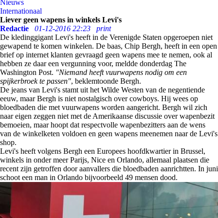
Nieuws
Internationaal
Liever geen wapens in winkels Levi's
Redactie
01-12-2016 22:23
print
De kledinggigant Levi's heeft in de Verenigde Staten opgeroepen niet
gewapend te komen winkelen. De baas, Chip Bergh, heeft in een open
brief op internet klanten gevraagd geen wapens mee te nemen, ook al
hebben ze daar een vergunning voor, meldde donderdag The
Washington Post.
"Niemand heeft vuurwapens nodig om een
spijkerbroek te passen"
, beklemtoonde Bergh.
De jeans van Levi's stamt uit het Wilde Westen van de negentiende
eeuw, maar Bergh is niet nostalgisch over cowboys. Hij wees op
bloedbaden die met vuurwapens worden aangericht. Bergh wil zich
naar eigen zeggen niet met de Amerikaanse discussie over wapenbezit
bemoeien, maar hoopt dat respectvolle wapenbezitters aan de wens
van de winkelketen voldoen en geen wapens meenemen naar de Levi's
shop.
Levi's heeft volgens Bergh een Europees hoofdkwartier in Brussel,
winkels in onder meer Parijs, Nice en Orlando, allemaal plaatsen die
recent zijn getroffen door aanvallers die bloedbaden aanrichtten. In juni
schoot een man in Orlando bijvoorbeeld 49 mensen dood.