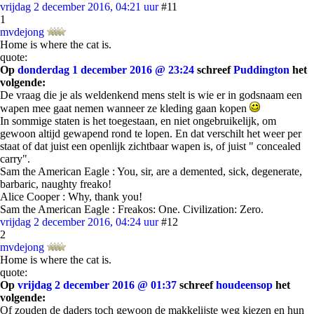
vrijdag 2 december 2016, 04:21 uur
#11
1
mvdejong
Home is where the cat is.
quote:
Op
donderdag 1 december 2016 @ 23:24
schreef
Puddington
het
volgende:
De vraag die je als weldenkend mens stelt is wie er in godsnaam een
wapen mee gaat nemen wanneer ze kleding gaan kopen
In sommige staten is het toegestaan, en niet ongebruikelijk, om
gewoon altijd gewapend rond te lopen. En dat verschilt het weer per
staat of dat juist een openlijk zichtbaar wapen is, of juist " concealed
carry".
Sam the American Eagle : You, sir, are a demented, sick, degenerate,
barbaric, naughty freako!
Alice Cooper : Why, thank you!
Sam the American Eagle : Freakos: One. Civilization: Zero.
vrijdag 2 december 2016, 04:24 uur
#12
2
mvdejong
Home is where the cat is.
quote:
Op
vrijdag 2 december 2016 @ 01:37
schreef
houdeensop
het
volgende:
Of zouden de daders toch gewoon de makkelijste weg kiezen en hun