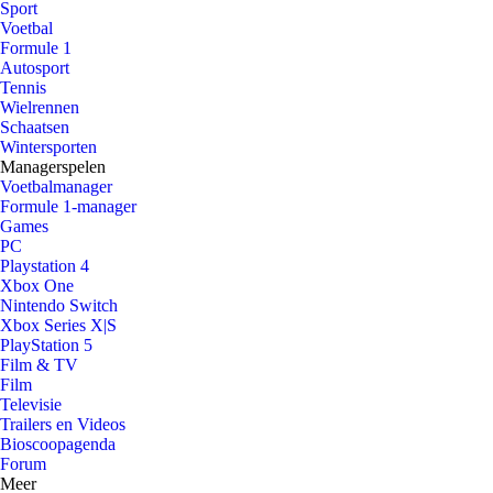
Sport
Voetbal
Formule 1
Autosport
Tennis
Wielrennen
Schaatsen
Wintersporten
Managerspelen
Voetbalmanager
Formule 1-manager
Games
PC
Playstation 4
Xbox One
Nintendo Switch
Xbox Series X|S
PlayStation 5
Film & TV
Film
Televisie
Trailers en Videos
Bioscoopagenda
Forum
Meer