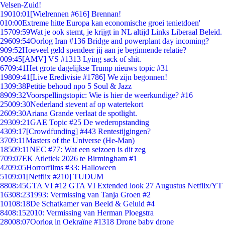
Velsen-Zuid!
190
10:01
[Wielrennen #616] Brennan!
0
10:00
Extreme hitte Europa kan economische groei tenietdoen'
157
09:59
Wat je ook stemt, je krijgt in NL altijd Links Liberaal Beleid.
296
09:54
Oorlog Iran #136 Bridge and powerplant day incoming?
9
09:52
Hoeveel geld spendeer jij aan je beginnende relatie?
0
09:45
[AMV] VS #1313 Lying sack of shit.
67
09:41
Het grote dagelijkse Trump nieuws topic #31
198
09:41
[Live Eredivisie #1786] We zijn begonnen!
13
09:38
Petitie behoud npo 5 Soul & Jazz
89
09:32
Voorspellingstopic: Wie is hier de weerkundige? #16
250
09:30
Nederland stevent af op watertekort
26
09:30
Ariana Grande verlaat de spotlight.
293
09:21
GAE Topic #25 De wederopstanding
43
09:17
[Crowdfunding] #443 Rentestijgingen?
37
09:11
Masters of the Universe (He-Man)
185
09:11
NEC #77: Wat een seizoen is dit zeg
7
09:07
EK Atletiek 2026 te Birmingham #1
42
09:05
Horrorfilms #33: Halloween
51
09:01
[Netflix #210] TUDUM
88
08:45
GTA VI #12 GTA VI Extended look 27 Augustus Netflix/YT
163
08:23
1993: Vermissing van Tanja Groen #2
101
08:18
De Schatkamer van Beeld & Geluid #4
84
08:15
2010: Vermissing van Herman Ploegstra
280
08:07
Oorlog in Oekraïne #1318 Drone baby drone