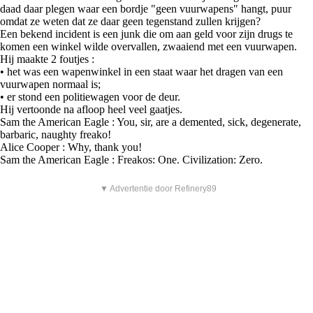
daad daar plegen waar een bordje "geen vuurwapens" hangt, puur
omdat ze weten dat ze daar geen tegenstand zullen krijgen?
Een bekend incident is een junk die om aan geld voor zijn drugs te
komen een winkel wilde overvallen, zwaaiend met een vuurwapen.
Hij maakte 2 foutjes :
• het was een wapenwinkel in een staat waar het dragen van een
vuurwapen normaal is;
• er stond een politiewagen voor de deur.
Hij vertoonde na afloop heel veel gaatjes.
Sam the American Eagle : You, sir, are a demented, sick, degenerate,
barbaric, naughty freako!
Alice Cooper : Why, thank you!
Sam the American Eagle : Freakos: One. Civilization: Zero.
▼ Advertentie door Refinery89