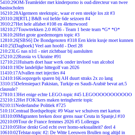
54
10:29
OM-Teamleider met kinderporno is oud-directeur van twee
basisscholen
162
10:28
Algemeen steektopic, waar er een steekje los zit #3
203
10:28
[RTL] B&B vol liefde 6de seizoen #4
39
10:27
Het hele alfabet #108 en 4letterwoord
182
10:27
Touwtrekken 2.0 #636 - Team 1 beste team *G* *O*
136
10:26
Het grote goedemorgen topic #3
128
10:26
[SBS6] De Bondgenoten #318 Een klein kusje moet kunnen
4
10:25
[Dagboek] Veel aan hoofd - Deel 28
2
10:23
LG nas n1t1 - niet zichtbaar bij aansluiten
252
10:22
Russia vs Ukraine #91
127
10:21
Huisarts doet haar werk onder invloed van alcohol
104
10:19
De landelijke hittegolf van 2026
114
10:17
Afvallen met injecties #4
124
10:16
Koopzegels sparen bij AH duurt straks 2x zo lang
33
10:15
Defensiepact Pakistan, Turkije en Saudi-Arabië bevat art.5
clausule?
278
10:13
Het enige echte LEGO-topic #45 LEGOOOOOOOOOOO
232
10:12
Het FOK!kers maken teringherrie topic
92
10:11
Nederlandse Politiek #725
5
10:11
Centraal Bordspeltopic #9 Waar we schuiven met karton
183
10:09
Migranten breken door grens naar Ceuta in Spanje,l #10
202
10:09
Tour de France femmes 2026 #5 Lollergps
123
10:05
Hoe denkt God echt over homo-seksualiteit? deel 4
106
10:02
Telstar-topic #2: De Witte Leeuwen Brullen nog altijd in