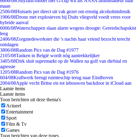
66
06/08
Onlyfans-model met G-cup wil als NASA-ambassadeur naar
maan
25
06/08
Huisarts per direct uit vak gezet om ernstig alcoholmisbruik
19
06/08
Drone met explosieven bij Duits vliegveld voedt vrees voor
hybride aanval
60
06/08
Waterschappen slaan alarm wegens droogte: Gereedschapskist
leeg
24
06/08
Zorgmedewerkster die 's nachts haar vriend bezocht terecht
ontslagen
38
06/08
Random Pics van de Dag #1977
21
05/08
Tanken in België wordt nóg aantrekkelijker
34
05/08
Dirk sluit supermarkt op de Wallen na golf van diefstal en
agressie
12
05/08
Random Pics van de Dag #1976
6
04/08
Kraftwerk brengt ruimteschip terug naar Eindhoven
20
04/08
Apple vecht Britse eis tot inbouwen backdoor in iCloud aan
Laatste items
Laatste items
Toon berichten uit deze thema's
Actueel
Entertainment
Sport
Film & Tv
Games
Toon berichten van deze types