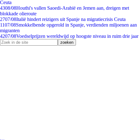
Ceuta
43
08/08
Houthi's vallen Saoedi-Arabië en Jemen aan, dreigen met
blokkade olieroute
27
07/08
Italië hindert reizigers uit Spanje na migratiecrisis Ceuta
11
07/08
Smokkelbende opgerold in Spanje, verdienden miljoenen aan
migranten
42
07/08
Voedselprijzen wereldwijd op hoogste niveau in ruim drie jaar