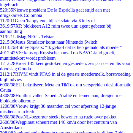
ingebracht
5
20:35
Nieuwe president De la Espriella gaat strijd aan met
drugskartels Colombia
11
20:11
Geen 'happy end' bij seksdate via Kinky.nl
36
19:57
XR blokkeert A12 ruim twee uur, agent gebeten bij
aanhouding
3
19:21
Uitslag NEC - Telstar
22
15:00
Jesus Simulator komt naar Nintendo Switch
31
13:26
Britney Spears: "Ik geloof dat ik heb gefaald als moeder"
49
12:42
VS: kans op Russische aanval op NAVO-land groeit,
munitietekort wordt probleem
12
12:28
Broer 135 keer gestoken en gesneden: zes jaar cel en tbs voor
doodslag Gouda
21
12:17
RIVM vindt PFAS in al de geteste moedermelk, borstvoeding
blijft advies
60
08/08
EU bekritiseert Meta en TikTok om verspreiden desinformatie
Ceuta
43
08/08
Houthi's vallen Saoedi-Arabië en Jemen aan, dreigen met
blokkade olieroute
12
08/08
Vrouw krijgt 30 maanden cel voor afpersing 12-jarige
misdienaar in kerk
50
08/08
PostNL-bezorger steekt bewoner na ruzie over pakket
26
08/08
Wegpiraat scheurt met 146 km/u door het centrum van
Amsterdam
7
08/08
Aanhoudende droogte veroorzaakt scheuren in dijken Zuid-