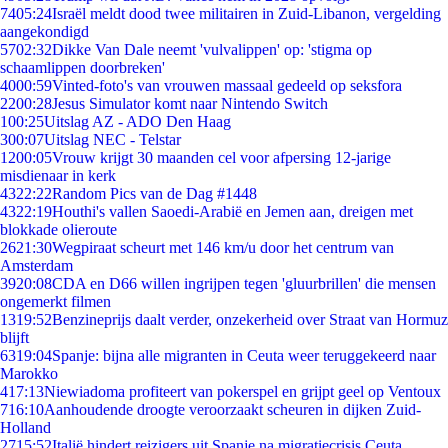
74
05:24
Israël meldt dood twee militairen in Zuid-Libanon, vergelding
aangekondigd
57
02:32
Dikke Van Dale neemt 'vulvalippen' op: 'stigma op
schaamlippen doorbreken'
40
00:59
Vinted-foto's van vrouwen massaal gedeeld op seksfora
22
00:28
Jesus Simulator komt naar Nintendo Switch
1
00:25
Uitslag AZ - ADO Den Haag
3
00:07
Uitslag NEC - Telstar
12
00:05
Vrouw krijgt 30 maanden cel voor afpersing 12-jarige
misdienaar in kerk
43
22:22
Random Pics van de Dag #1448
43
22:19
Houthi's vallen Saoedi-Arabië en Jemen aan, dreigen met
blokkade olieroute
26
21:30
Wegpiraat scheurt met 146 km/u door het centrum van
Amsterdam
39
20:08
CDA en D66 willen ingrijpen tegen 'gluurbrillen' die mensen
ongemerkt filmen
13
19:52
Benzineprijs daalt verder, onzekerheid over Straat van Hormuz
blijft
63
19:04
Spanje: bijna alle migranten in Ceuta weer teruggekeerd naar
Marokko
4
17:13
Niewiadoma profiteert van pokerspel en grijpt geel op Ventoux
7
16:10
Aanhoudende droogte veroorzaakt scheuren in dijken Zuid-
Holland
27
15:52
Italië hindert reizigers uit Spanje na migratiecrisis Ceuta