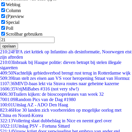
Weblog
Column
(P)review
Special
Poll
Scrollbar gebruiken
opslaan
2
10:24
FIFA ziet kritiek op Infantino als desinformatie, Noorwegen eist
zijn aftreden
2
10:03
Inbraak bij Haagse politie: dieven betrapt bij stelen illegale
sigaretten
4
09:50
Nachtelijk gebiedsverbod brengt rust terug in Rotterdamse wijk
5
09:39
Iran stelt zes eisen aan VS voor heropening Straat van Hormuz
11
07:36
MIVD-baas lekt via Strava routes naar geheime kazerne
16
06:35
VrijMiBabes #316 (not very sfw!)
6
06:30
Trailers kijken: de bioscoopreleases van week 32
70
01:09
Random Pics van de Dag #1980
1
00:01
Uitslag AZ - ADO Den Haag
8
23:46
Hoe 30 landen zich voorbereiden op mogelijke oorlog met
China en Noord-Korea
3
22:13
Vollering slaat dubbelslag in Nice en neemt geel over
10
22:11
Uitslag PSV - Fortuna Sittard
5
21:14
Vrouw krijgt door verwisseling het embryo van ander stel