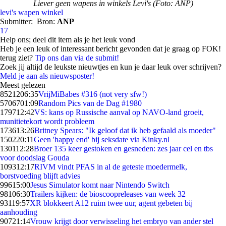
Liever geen wapens in winkels Levi's (Foto: ANP)
levi's
wapen
winkel
Submitter:
Bron:
ANP
17
Help ons; deel dit item als je het leuk vond
Heb je een leuk of interessant bericht gevonden dat je graag op FOK!
terug ziet?
Tip ons dan via de submit!
Zoek jij altijd de leukste nieuwtjes en kun je daar leuk over schrijven?
Meld je aan als nieuwsposter!
Meest gelezen
85212
06:35
VrijMiBabes #316 (not very sfw!)
57067
01:09
Random Pics van de Dag #1980
1797
12:42
VS: kans op Russische aanval op NAVO-land groeit,
munitietekort wordt probleem
1736
13:26
Britney Spears: "Ik geloof dat ik heb gefaald als moeder"
1502
20:11
Geen 'happy end' bij seksdate via Kinky.nl
1301
12:28
Broer 135 keer gestoken en gesneden: zes jaar cel en tbs
voor doodslag Gouda
1093
12:17
RIVM vindt PFAS in al de geteste moedermelk,
borstvoeding blijft advies
996
15:00
Jesus Simulator komt naar Nintendo Switch
981
06:30
Trailers kijken: de bioscoopreleases van week 32
931
19:57
XR blokkeert A12 ruim twee uur, agent gebeten bij
aanhouding
907
21:14
Vrouw krijgt door verwisseling het embryo van ander stel