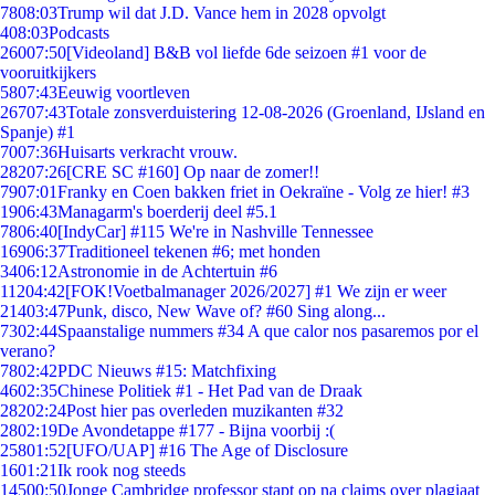
78
08:03
Trump wil dat J.D. Vance hem in 2028 opvolgt
4
08:03
Podcasts
260
07:50
[Videoland] B&B vol liefde 6de seizoen #1 voor de
vooruitkijkers
58
07:43
Eeuwig voortleven
267
07:43
Totale zonsverduistering 12-08-2026 (Groenland, IJsland en
Spanje) #1
70
07:36
Huisarts verkracht vrouw.
282
07:26
[CRE SC #160] Op naar de zomer!!
79
07:01
Franky en Coen bakken friet in Oekraïne - Volg ze hier! #3
19
06:43
Managarm's boerderij deel #5.1
78
06:40
[IndyCar] #115 We're in Nashville Tennessee
169
06:37
Traditioneel tekenen #6; met honden
34
06:12
Astronomie in de Achtertuin #6
112
04:42
[FOK!Voetbalmanager 2026/2027] #1 We zijn er weer
214
03:47
Punk, disco, New Wave of? #60 Sing along...
73
02:44
Spaanstalige nummers #34 A que calor nos pasaremos por el
verano?
78
02:42
PDC Nieuws #15: Matchfixing
46
02:35
Chinese Politiek #1 - Het Pad van de Draak
282
02:24
Post hier pas overleden muzikanten #32
28
02:19
De Avondetappe #177 - Bijna voorbij :(
258
01:52
[UFO/UAP] #16 The Age of Disclosure
16
01:21
Ik rook nog steeds
145
00:50
Jonge Cambridge professor stapt op na claims over plagiaat