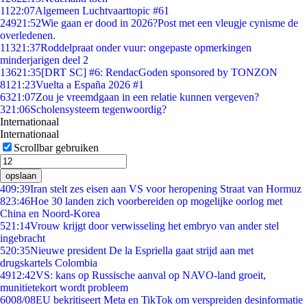
11
22:07
Algemeen Luchtvaarttopic #61
249
21:52
Wie gaan er dood in 2026?Post met een vleugje cynisme de
overledenen.
113
21:37
Roddelpraat onder vuur: ongepaste opmerkingen
minderjarigen deel 2
136
21:35
[DRT SC] #6: RendacGoden sponsored by TONZON
81
21:23
Vuelta a España 2026 #1
63
21:07
Zou je vreemdgaan in een relatie kunnen vergeven?
3
21:06
Scholensysteem tegenwoordig?
Internationaal
Internationaal
Scrollbar gebruiken
opslaan
4
09:39
Iran stelt zes eisen aan VS voor heropening Straat van Hormuz
8
23:46
Hoe 30 landen zich voorbereiden op mogelijke oorlog met
China en Noord-Korea
5
21:14
Vrouw krijgt door verwisseling het embryo van ander stel
ingebracht
5
20:35
Nieuwe president De la Espriella gaat strijd aan met
drugskartels Colombia
49
12:42
VS: kans op Russische aanval op NAVO-land groeit,
munitietekort wordt probleem
60
08/08
EU bekritiseert Meta en TikTok om verspreiden desinformatie