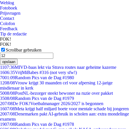
Weblog
Fotoboek
Prijsvragen
Contact
Colofon
Feedback
Tip de redactie
FOK!
FOK!
Scrollbar gebruiken
opslaan
11
07:36
MIVD-baas lekt via Strava routes naar geheime kazerne
16
06:35
VrijMiBabes #316 (not very sfw!)
70
01:09
Random Pics van de Dag #1980
12
08/08
Vrouw krijgt 30 maanden cel voor afpersing 12-jarige
misdienaar in kerk
50
08/08
PostNL-bezorger steekt bewoner na ruzie over pakket
35
08/08
Random Pics van de Dag #1979
2
07/08
De FOK!Voetbalmanager 2026/2027 is begonnen
16
07/08
Meta krijgt half miljard boete voor mentale schade bij jongeren
20
07/08
Denemarken pakt AI-gebruik in scholen aan: extra mondelinge
examens
19
07/08
Random Pics van de Dag #1978