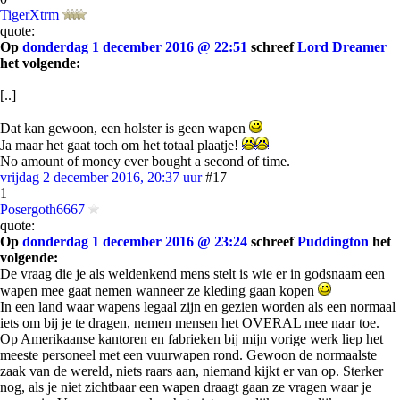
TigerXtrm
quote:
Op
donderdag 1 december 2016 @ 22:51
schreef
Lord Dreamer
het volgende:
[..]
Dat kan gewoon, een holster is geen wapen
Ja maar het gaat toch om het totaal plaatje!
No amount of money ever bought a second of time.
vrijdag 2 december 2016, 20:37 uur
#17
1
Posergoth6667
quote:
Op
donderdag 1 december 2016 @ 23:24
schreef
Puddington
het
volgende:
De vraag die je als weldenkend mens stelt is wie er in godsnaam een
wapen mee gaat nemen wanneer ze kleding gaan kopen
In een land waar wapens legaal zijn en gezien worden als een normaal
iets om bij je te dragen, nemen mensen het OVERAL mee naar toe.
Op Amerikaanse kantoren en fabrieken bij mijn vorige werk liep het
meeste personeel met een vuurwapen rond. Gewoon de normaalste
zaak van de wereld, niets raars aan, niemand kijkt er van op. Sterker
nog, als je niet zichtbaar een wapen draagt gaan ze vragen waar je