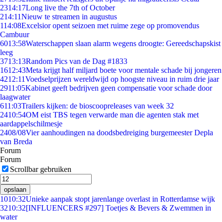
23
14:17
Long live the 7th of October
2
14:11
Nieuw te streamen in augustus
1
14:08
Excelsior opent seizoen met ruime zege op promovendus
Cambuur
60
13:58
Waterschappen slaan alarm wegens droogte: Gereedschapskist
leeg
37
13:13
Random Pics van de Dag #1833
16
12:43
Meta krijgt half miljard boete voor mentale schade bij jongeren
42
12:11
Voedselprijzen wereldwijd op hoogste niveau in ruim drie jaar
29
11:05
Kabinet geeft bedrijven geen compensatie voor schade door
laagwater
6
11:03
Trailers kijken: de bioscoopreleases van week 32
24
10:54
OM eist TBS tegen verwarde man die agenten stak met
aardappelschilmesje
24
08/08
Vier aanhoudingen na doodsbedreiging burgemeester Depla
van Breda
Forum
Forum
Scrollbar gebruiken
opslaan
10
10:32
Unieke aanpak stopt jarenlange overlast in Rotterdamse wijk
32
10:32
[INFLUENCERS #297] Toetjes & Bevers & Zwemmen in
water