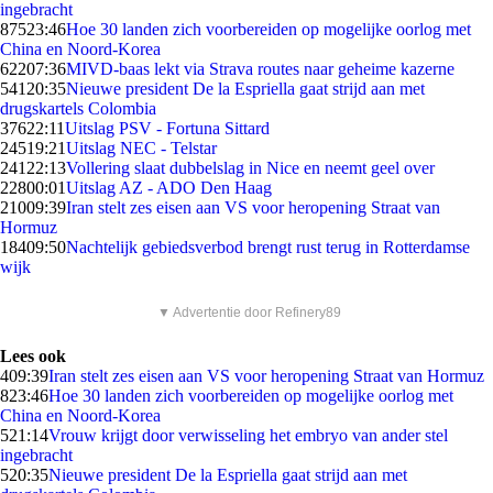
ingebracht
875
23:46
Hoe 30 landen zich voorbereiden op mogelijke oorlog met
China en Noord-Korea
622
07:36
MIVD-baas lekt via Strava routes naar geheime kazerne
541
20:35
Nieuwe president De la Espriella gaat strijd aan met
drugskartels Colombia
376
22:11
Uitslag PSV - Fortuna Sittard
245
19:21
Uitslag NEC - Telstar
241
22:13
Vollering slaat dubbelslag in Nice en neemt geel over
228
00:01
Uitslag AZ - ADO Den Haag
210
09:39
Iran stelt zes eisen aan VS voor heropening Straat van
Hormuz
184
09:50
Nachtelijk gebiedsverbod brengt rust terug in Rotterdamse
wijk
▼ Advertentie door Refinery89
Lees ook
4
09:39
Iran stelt zes eisen aan VS voor heropening Straat van Hormuz
8
23:46
Hoe 30 landen zich voorbereiden op mogelijke oorlog met
China en Noord-Korea
5
21:14
Vrouw krijgt door verwisseling het embryo van ander stel
ingebracht
5
20:35
Nieuwe president De la Espriella gaat strijd aan met