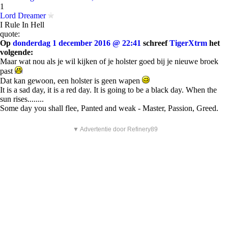
1
Lord Dreamer
I Rule In Hell
quote:
Op
donderdag 1 december 2016 @ 22:41
schreef
TigerXtrm
het
volgende:
Maar wat nou als je wil kijken of je holster goed bij je nieuwe broek
past
Dat kan gewoon, een holster is geen wapen
It is a sad day, it is a red day. It is going to be a black day. When the
sun rises........
Some day you shall flee, Panted and weak - Master, Passion, Greed.
▼ Advertentie door Refinery89