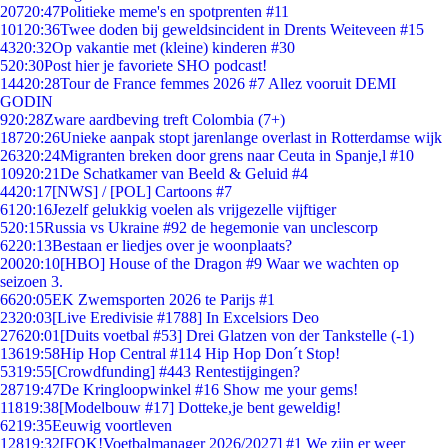
207
20:47
Politieke meme's en spotprenten #11
101
20:36
Twee doden bij geweldsincident in Drents Weiteveen #15
43
20:32
Op vakantie met (kleine) kinderen #30
5
20:30
Post hier je favoriete SHO podcast!
144
20:28
Tour de France femmes 2026 #7 Allez vooruit DEMI
GODIN
9
20:28
Zware aardbeving treft Colombia (7+)
187
20:26
Unieke aanpak stopt jarenlange overlast in Rotterdamse wijk
263
20:24
Migranten breken door grens naar Ceuta in Spanje,l #10
109
20:21
De Schatkamer van Beeld & Geluid #4
44
20:17
[NWS] / [POL] Cartoons #7
61
20:16
Jezelf gelukkig voelen als vrijgezelle vijftiger
5
20:15
Russia vs Ukraine #92 de hegemonie van unclescorp
62
20:13
Bestaan er liedjes over je woonplaats?
200
20:10
[HBO] House of the Dragon #9 Waar we wachten op
seizoen 3.
66
20:05
EK Zwemsporten 2026 te Parijs #1
23
20:03
[Live Eredivisie #1788] In Excelsiors Deo
276
20:01
[Duits voetbal #53] Drei Glatzen von der Tankstelle (-1)
136
19:58
Hip Hop Central #114 Hip Hop Don´t Stop!
53
19:55
[Crowdfunding] #443 Rentestijgingen?
287
19:47
De Kringloopwinkel #16 Show me your gems!
118
19:38
[Modelbouw #17] Dotteke,je bent geweldig!
62
19:35
Eeuwig voortleven
128
19:32
[FOK!Voetbalmanager 2026/2027] #1 We zijn er weer