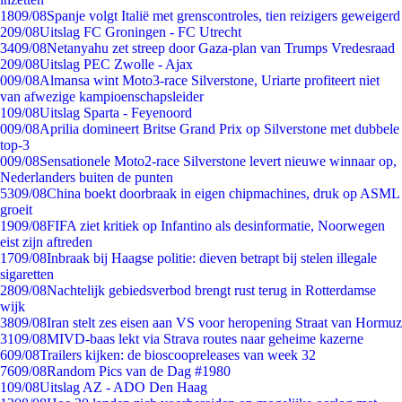
18
09/08
Spanje volgt Italië met grenscontroles, tien reizigers geweigerd
2
09/08
Uitslag FC Groningen - FC Utrecht
34
09/08
Netanyahu zet streep door Gaza-plan van Trumps Vredesraad
2
09/08
Uitslag PEC Zwolle - Ajax
0
09/08
Almansa wint Moto3-race Silverstone, Uriarte profiteert niet
van afwezige kampioenschapsleider
1
09/08
Uitslag Sparta - Feyenoord
0
09/08
Aprilia domineert Britse Grand Prix op Silverstone met dubbele
top-3
0
09/08
Sensationele Moto2-race Silverstone levert nieuwe winnaar op,
Nederlanders buiten de punten
53
09/08
China boekt doorbraak in eigen chipmachines, druk op ASML
groeit
19
09/08
FIFA ziet kritiek op Infantino als desinformatie, Noorwegen
eist zijn aftreden
17
09/08
Inbraak bij Haagse politie: dieven betrapt bij stelen illegale
sigaretten
28
09/08
Nachtelijk gebiedsverbod brengt rust terug in Rotterdamse
wijk
38
09/08
Iran stelt zes eisen aan VS voor heropening Straat van Hormuz
31
09/08
MIVD-baas lekt via Strava routes naar geheime kazerne
6
09/08
Trailers kijken: de bioscoopreleases van week 32
76
09/08
Random Pics van de Dag #1980
1
09/08
Uitslag AZ - ADO Den Haag