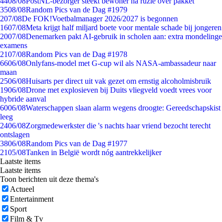
44
08/08
PostNL-bezorger steekt bewoner na ruzie over pakket
35
08/08
Random Pics van de Dag #1979
2
07/08
De FOK!Voetbalmanager 2026/2027 is begonnen
16
07/08
Meta krijgt half miljard boete voor mentale schade bij jongeren
20
07/08
Denemarken pakt AI-gebruik in scholen aan: extra mondelinge
examens
21
07/08
Random Pics van de Dag #1978
66
06/08
Onlyfans-model met G-cup wil als NASA-ambassadeur naar
maan
25
06/08
Huisarts per direct uit vak gezet om ernstig alcoholmisbruik
19
06/08
Drone met explosieven bij Duits vliegveld voedt vrees voor
hybride aanval
60
06/08
Waterschappen slaan alarm wegens droogte: Gereedschapskist
leeg
24
06/08
Zorgmedewerkster die 's nachts haar vriend bezocht terecht
ontslagen
38
06/08
Random Pics van de Dag #1977
21
05/08
Tanken in België wordt nóg aantrekkelijker
Laatste items
Laatste items
Toon berichten uit deze thema's
Actueel
Entertainment
Sport
Film & Tv