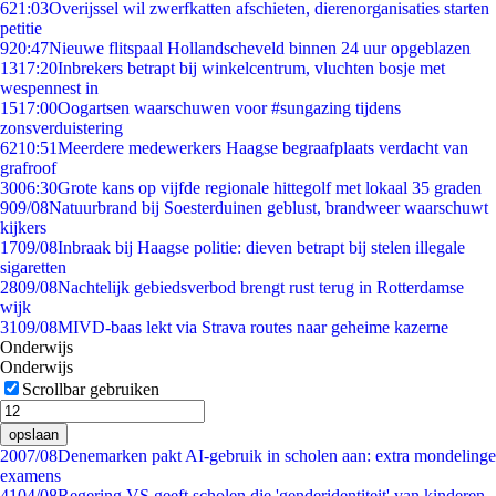
6
21:03
Overijssel wil zwerfkatten afschieten, dierenorganisaties starten
petitie
9
20:47
Nieuwe flitspaal Hollandscheveld binnen 24 uur opgeblazen
13
17:20
Inbrekers betrapt bij winkelcentrum, vluchten bosje met
wespennest in
15
17:00
Oogartsen waarschuwen voor #sungazing tijdens
zonsverduistering
62
10:51
Meerdere medewerkers Haagse begraafplaats verdacht van
grafroof
30
06:30
Grote kans op vijfde regionale hittegolf met lokaal 35 graden
9
09/08
Natuurbrand bij Soesterduinen geblust, brandweer waarschuwt
kijkers
17
09/08
Inbraak bij Haagse politie: dieven betrapt bij stelen illegale
sigaretten
28
09/08
Nachtelijk gebiedsverbod brengt rust terug in Rotterdamse
wijk
31
09/08
MIVD-baas lekt via Strava routes naar geheime kazerne
Onderwijs
Onderwijs
Scrollbar gebruiken
opslaan
20
07/08
Denemarken pakt AI-gebruik in scholen aan: extra mondelinge
examens
41
04/08
Regering VS geeft scholen die 'genderidentiteit' van kinderen