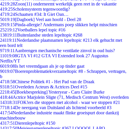
42
19:28
Zoon(11) onderneemt werkelijk geen reet in de vakantie
4
19:25
Scholensysteem tegenwoordig?
47
19:24
Schaatsen #34: It Giet Oan…
50
19:19
[Dagboek] Veel aan hoofd - Deel 28
29
19:15
Pinda-allergie? Andermans poep slikken helpt misschien
252
19:12
Voetballers lepel topic #16
138
19:11
Buitenlandse steden lepeltopic #268
241
19:11
Nederlandse plaatsnamen lepeltopic #213 elk gehucht met
een bord telt
97
19:11
Aanbrengen mechanische ventilatie zinvol in oud huis?
110
19:08
GTA VI #12 GTA VI Extended look 27 Augustus
Netflix/YT
60
19:08
Is het vreemdgaan als je op tinder gaat
90
19:07
Boerenproblematiekverzameltopic #8 - Schrappen, vertragen,
b
47
18:58
Chinese Politiek #1 - Het Pad van de Draak
93
18:51
Overleden Acteurs & Actrices Deel #15
22
18:45
[Boekbespreking] Yesteryear - Caro Claire Burke
4
18:44
Actrice Marjolein Sligte (71, Medisch Centrum West) overleden
143
18:31
FOK!ers die stoppen met alcohol - waar we stoppen #21
77
18:14
De neergang van Duitsland als lichtend voorbeeld #3
4
17:54
Nederlandse industrie maakt flinke groeispurt door dankzij
machinebouw
43
17:51
Dierenlepeltopic #150
143
17:50
Meisjesnamenlepeltopic #367 LOOOOL LAPO