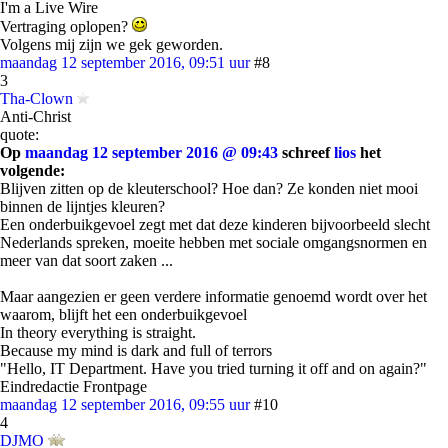
I'm a Live Wire
Vertraging oplopen?
Volgens mij zijn we gek geworden.
maandag 12 september 2016, 09:51 uur
#8
3
Tha-Clown
Anti-Christ
quote:
Op
maandag 12 september 2016 @ 09:43
schreef
lios
het
volgende:
Blijven zitten op de kleuterschool? Hoe dan? Ze konden niet mooi
binnen de lijntjes kleuren?
Een onderbuikgevoel zegt met dat deze kinderen bijvoorbeeld slecht
Nederlands spreken, moeite hebben met sociale omgangsnormen en
meer van dat soort zaken ...
Maar aangezien er geen verdere informatie genoemd wordt over het
waarom, blijft het een onderbuikgevoel
In theory everything is straight.
Because my mind is dark and full of terrors
"Hello, IT Department. Have you tried turning it off and on again?"
Eindredactie Frontpage
maandag 12 september 2016, 09:55 uur
#10
4
DJMO