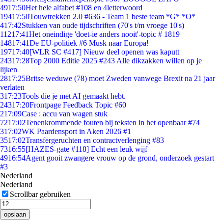
49
17:50
Het hele alfabet #108 en 4letterwoord
194
17:50
Touwtrekken 2.0 #636 - Team 1 beste team *G* *O*
4
17:42
Stukken van oude tijdschriften (70's t/m vroege 10's)
112
17:41
Het oneindige 'doet-ie anders nooit'-topic # 1819
148
17:41
De EU-politiek #6 Musk naar Europa!
197
17:40
[WLR SC #417] Nieuw deel openen was kaputt
243
17:28
Top 2000 Editie 2025 #243 Alle dikzakken willen op je
lijken
28
17:25
Britse weduwe (78) moet Zweden vanwege Brexit na 21 jaar
verlaten
3
17:23
Tools die je met AI gemaakt hebt.
243
17:20
Frontpage Feedback Topic #60
2
17:09
Case : accu van wagen stuk
72
17:02
Tenenkrommende fouten bij teksten in het openbaar #74
3
17:02
WK Paardensport in Aken 2026 #1
35
17:02
Transfergeruchten en contractverlenging #83
73
16:55
[HAZES-gate #118] Echt een leuk wijf
49
16:54
Agent gooit zwangere vrouw op de grond, onderzoek gestart
#3
Nederland
Nederland
Scrollbar gebruiken
opslaan