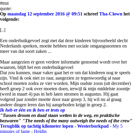
#trut
quote:
Op
maandag 12 september 2016 @ 09:51
schreef
Tha-Clown
het
volgende:
[..]
Een onderbuikgevoel zegt met dat deze kinderen bijvoorbeeld slecht
Nederlands spreken, moeite hebben met sociale omgangsnormen en
meer van dat soort zaken ...
Maar aangezien er geen verdere informatie genoemd wordt over het
waarom, blijft het een onderbuikgevoel
Dat zou kunnen, maar vaker gaat het er om dat kinderen nog te speels
zijn. Vind ik ook niet zo raar, aangezien ze tegenwoordig al naar
school moeten zodra ze vier worden. Mijn oudste zoon (uit december)
heeft groep 2 ook over moeten doen, terwijl ik mijn middelste zoontje
(werd in maart 4) pas in heb laten stromen in augustus. Hij gaat
volgend jaar zonder moeite door naar groep 3, hij wil nu al graag
andere dingen leren dan hij aangeboden krijgt in groep 2.
Ik heb er één en ik ben er trots op
"Tussen droom en daad staan wetten in de weg, en praktische
bezwaren" "The needs of the many outweigh the needs of the crew"
Terugblik op tachtig kilometer lopen
-
Westerborkpad
-
My 5
minutes of fame
-
Heldin