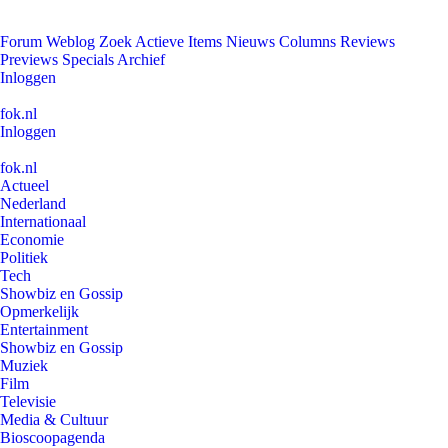
Forum
Weblog
Zoek
Actieve Items
Nieuws
Columns
Reviews
Previews
Specials
Archief
Inloggen
fok.nl
Inloggen
fok.nl
Actueel
Nederland
Internationaal
Economie
Politiek
Tech
Showbiz en Gossip
Opmerkelijk
Entertainment
Showbiz en Gossip
Muziek
Film
Televisie
Media & Cultuur
Bioscoopagenda