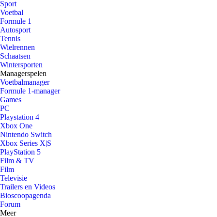
Sport
Voetbal
Formule 1
Autosport
Tennis
Wielrennen
Schaatsen
Wintersporten
Managerspelen
Voetbalmanager
Formule 1-manager
Games
PC
Playstation 4
Xbox One
Nintendo Switch
Xbox Series X|S
PlayStation 5
Film & TV
Film
Televisie
Trailers en Videos
Bioscoopagenda
Forum
Meer