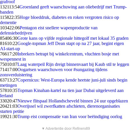
grafroof
1321
13:54
Groenland geeft waarschuwing aan oliebedrijf met Trump-
banden
1158
22:35
Hoge bloeddruk, diabetes en roken vergroten risico op
dementie
1034
22:06
Pentagon eist snellere wapenproductie van
defensiebedrijven
854
06:30
Grote kans op vijfde regionale hittegolf met lokaal 35 graden
816
10:22
Google-topman Jeff Dean stapt op na 27 jaar, begint eigen
AI-start-up
766
17:20
Inbrekers betrapt bij winkelcentrum, vluchten bosje met
wespennest in
750
10:07
Laag waterpeil Rijn dreigt binnenvaart bij Kaub stil te leggen
714
17:00
Oogartsen waarschuwen voor #sungazing tijdens
zonsverduistering
637
13:27
Copernicus: West-Europa kende heetste juni-juli sinds begin
metingen
578
10:35
Topman Kinahan-kartel na tien jaar Dubai uitgeleverd aan
Ierland
330
20:47
Nieuwe flitspaal Hollandscheveld binnen 24 uur opgeblazen
204
21:03
Overijssel wil zwerfkatten afschieten, dierenorganisaties
starten petitie
199
21:30
Trump eist compensatie van Iran voor beëindiging oorlog
▼ Advertentie door Refinery89