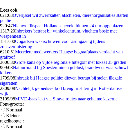
Lees ook
6
21:03
Overijssel wil zwerfkatten afschieten, dierenorganisaties starten
petitie
9
20:47
Nieuwe flitspaal Hollandscheveld binnen 24 uur opgeblazen
13
17:20
Inbrekers betrapt bij winkelcentrum, vluchten bosje met
wespennest in
15
17:00
Oogartsen waarschuwen voor #sungazing tijdens
zonsverduistering
62
10:51
Meerdere medewerkers Haagse begraafplaats verdacht van
grafroof
30
06:30
Grote kans op vijfde regionale hittegolf met lokaal 35 graden
9
09/08
Natuurbrand bij Soesterduinen geblust, brandweer waarschuwt
kijkers
17
09/08
Inbraak bij Haagse politie: dieven betrapt bij stelen illegale
sigaretten
28
09/08
Nachtelijk gebiedsverbod brengt rust terug in Rotterdamse
wijk
31
09/08
MIVD-baas lekt via Strava routes naar geheime kazerne
Font-grootte:
Normaal
Kleiner
regelhoogte :
Normaal