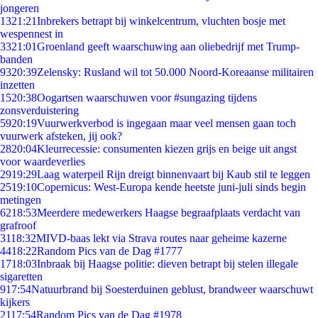
jongeren
13
21:21
Inbrekers betrapt bij winkelcentrum, vluchten bosje met
wespennest in
33
21:01
Groenland geeft waarschuwing aan oliebedrijf met Trump-
banden
93
20:39
Zelensky: Rusland wil tot 50.000 Noord-Koreaanse militairen
inzetten
15
20:38
Oogartsen waarschuwen voor #sungazing tijdens
zonsverduistering
59
20:19
Vuurwerkverbod is ingegaan maar veel mensen gaan toch
vuurwerk afsteken, jij ook?
28
20:04
Kleurrecessie: consumenten kiezen grijs en beige uit angst
voor waardeverlies
29
19:29
Laag waterpeil Rijn dreigt binnenvaart bij Kaub stil te leggen
25
19:10
Copernicus: West-Europa kende heetste juni-juli sinds begin
metingen
62
18:53
Meerdere medewerkers Haagse begraafplaats verdacht van
grafroof
31
18:32
MIVD-baas lekt via Strava routes naar geheime kazerne
44
18:22
Random Pics van de Dag #1777
17
18:03
Inbraak bij Haagse politie: dieven betrapt bij stelen illegale
sigaretten
9
17:54
Natuurbrand bij Soesterduinen geblust, brandweer waarschuwt
kijkers
21
17:54
Random Pics van de Dag #1978