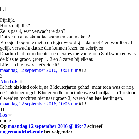
[..]
Pijnlijk...
Hoezo pijnlijk?
Ze is pas 4, wat verwacht je dan?
Dat ze nu al wiskundige sommen kan maken?
Vroeger begon je met 5 en tegenwoordig is dat met 4 en wordt er al
gelijk verwacht dat ze dan kunnen lezen en schrijven.
Daarbin had mijn dochter een lerares die van groep 8 afkwam en was
de klas te groot, groep 1, 2 en 3 zaten bij elkaar.
Life is a highway...let's ride it!
maandag 12 september 2016, 10:01 uur
#12
3
Alieda-R
Ik heb als kind ook bijna 3 kleuterjaren gehad, maar toen was er nog
de 1 oktober regel. Kinderen die in het nieuwe schooljaar na 1 oktober
6 werden mochten niet naar groep 3, waren dan late leerlingen.
maandag 12 september 2016, 10:05 uur
#13
11
lios
quote:
Op
maandag 12 september 2016 @ 09:47
schreef
nogeenoudebekende
het volgende: