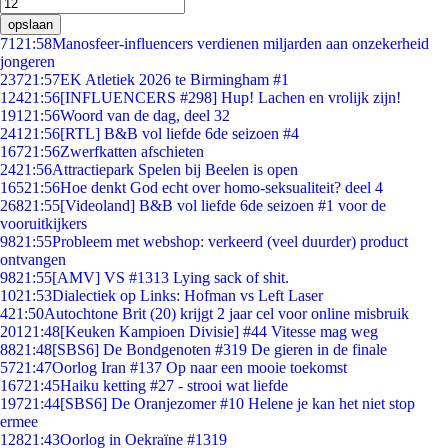
opslaan
71
21:58
Manosfeer-influencers verdienen miljarden aan onzekerheid
jongeren
237
21:57
EK Atletiek 2026 te Birmingham #1
124
21:56
[INFLUENCERS #298] Hup! Lachen en vrolijk zijn!
191
21:56
Woord van de dag, deel 32
241
21:56
[RTL] B&B vol liefde 6de seizoen #4
167
21:56
Zwerfkatten afschieten
24
21:56
Attractiepark Spelen bij Beelen is open
165
21:56
Hoe denkt God echt over homo-seksualiteit? deel 4
268
21:55
[Videoland] B&B vol liefde 6de seizoen #1 voor de
vooruitkijkers
98
21:55
Probleem met webshop: verkeerd (veel duurder) product
ontvangen
98
21:55
[AMV] VS #1313 Lying sack of shit.
10
21:53
Dialectiek op Links: Hofman vs Left Laser
4
21:50
Autochtone Brit (20) krijgt 2 jaar cel voor online misbruik
201
21:48
[Keuken Kampioen Divisie] #44 Vitesse mag weg
88
21:48
[SBS6] De Bondgenoten #319 De gieren in de finale
57
21:47
Oorlog Iran #137 Op naar een mooie toekomst
167
21:45
Haiku ketting #27 - strooi wat liefde
197
21:44
[SBS6] De Oranjezomer #10 Helene je kan het niet stop
ermee
128
21:43
Oorlog in Oekraïne #1319