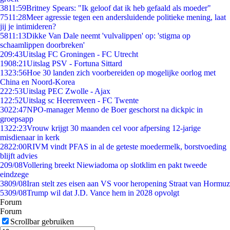
38
11:59
Britney Spears: "Ik geloof dat ik heb gefaald als moeder"
75
11:28
Meer agressie tegen een andersluidende politieke mening, laat
jij je intimideren?
58
11:13
Dikke Van Dale neemt 'vulvalippen' op: 'stigma op
schaamlippen doorbreken'
2
09:43
Uitslag FC Groningen - FC Utrecht
19
08:21
Uitslag PSV - Fortuna Sittard
13
23:56
Hoe 30 landen zich voorbereiden op mogelijke oorlog met
China en Noord-Korea
2
22:53
Uitslag PEC Zwolle - Ajax
1
22:52
Uitslag sc Heerenveen - FC Twente
30
22:47
NPO-manager Menno de Boer geschorst na dickpic in
groepsapp
13
22:23
Vrouw krijgt 30 maanden cel voor afpersing 12-jarige
misdienaar in kerk
28
22:00
RIVM vindt PFAS in al de geteste moedermelk, borstvoeding
blijft advies
2
09/08
Vollering breekt Niewiadoma op slotklim en pakt tweede
eindzege
38
09/08
Iran stelt zes eisen aan VS voor heropening Straat van Hormuz
53
09/08
Trump wil dat J.D. Vance hem in 2028 opvolgt
Forum
Forum
Scrollbar gebruiken