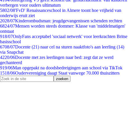
verbergen voor ouders ultimatum
58
02/08
'FvD' Renaissanceschool in Almere toont hoe vrijheid van
onderwijs eruit ziet
20
28/07
Kinderombudsman: jeugdgevangenissen schenden rechten
68
24/07
Mensen worden steeds dommer: Klasse van 'middelmatigen'
ontstaat
9
18/07
OnlyFans acceptabel 'sociaal netwerk' voor leerkrachten Britse
basisschool
67
08/07
Docente (21) naar cel na sturen naaktfoto's aan leerling (14)
via Snapchat
42
20/06
Docente met zes leerlingen naar bed: zegt dat ze werd
gechanteerd
9
19/06
Man opgepakt na doodsbedreigingen aan school via TikTok
15
18/06
Oudervereniging daagt Staat vanwege 70.000 thuiszitters