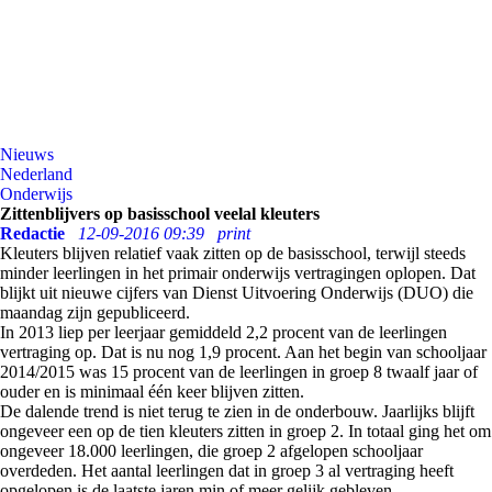
Nieuws
Nederland
Onderwijs
Zittenblijvers op basisschool veelal kleuters
Redactie
12-09-2016 09:39
print
Kleuters blijven relatief vaak zitten op de basisschool, terwijl steeds
minder leerlingen in het primair onderwijs vertragingen oplopen. Dat
blijkt uit nieuwe cijfers van Dienst Uitvoering Onderwijs (DUO) die
maandag zijn gepubliceerd.
In 2013 liep per leerjaar gemiddeld 2,2 procent van de leerlingen
vertraging op. Dat is nu nog 1,9 procent. Aan het begin van schooljaar
2014/2015 was 15 procent van de leerlingen in groep 8 twaalf jaar of
ouder en is minimaal één keer blijven zitten.
De dalende trend is niet terug te zien in de onderbouw. Jaarlijks blijft
ongeveer een op de tien kleuters zitten in groep 2. In totaal ging het om
ongeveer 18.000 leerlingen, die groep 2 afgelopen schooljaar
overdeden. Het aantal leerlingen dat in groep 3 al vertraging heeft
opgelopen is de laatste jaren min of meer gelijk gebleven.