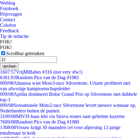
Weblog
Fotoboek
Prijsvragen
Contact
Colofon
Feedback
Tip de redactie
FOK!
FOK!
Scrollbar gebruiken
opslaan
16
07:57
VrijMiBabes #316 (not very sfw!)
63
01:03
Random Pics van de Dag #1981
0
09/08
Almansa wint Moto3-race Silverstone, Uriarte profiteert niet
van afwezige kampioenschapsleider
0
09/08
Aprilia domineert Britse Grand Prix op Silverstone met dubbele
top-3
0
09/08
Sensationele Moto2-race Silverstone levert nieuwe winnaar op,
Nederlanders buiten de punten
31
09/08
MIVD-baas lekt via Strava routes naar geheime kazerne
76
09/08
Random Pics van de Dag #1980
13
08/08
Vrouw krijgt 30 maanden cel voor afpersing 12-jarige
misdienaar in kerk