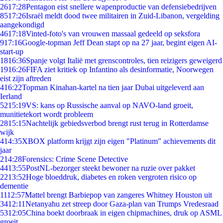
26
17:28
Pentagon eist snellere wapenproductie van defensiebedrijven
85
17:26
Israël meldt dood twee militairen in Zuid-Libanon, vergelding
aangekondigd
46
17:18
Vinted-foto's van vrouwen massaal gedeeld op seksfora
9
17:16
Google-topman Jeff Dean stapt op na 27 jaar, begint eigen AI-
start-up
18
16:36
Spanje volgt Italië met grenscontroles, tien reizigers geweigerd
19
16:26
FIFA ziet kritiek op Infantino als desinformatie, Noorwegen
eist zijn aftreden
4
16:22
Topman Kinahan-kartel na tien jaar Dubai uitgeleverd aan
Ierland
52
15:19
VS: kans op Russische aanval op NAVO-land groeit,
munitietekort wordt probleem
28
15:15
Nachtelijk gebiedsverbod brengt rust terug in Rotterdamse
wijk
4
14:35
XBOX platform krijgt zijn eigen "Platinum" achievements dit
jaar
2
14:28
Forensics: Crime Scene Detective
44
13:55
PostNL-bezorger steekt bewoner na ruzie over pakket
22
13:52
Hoge bloeddruk, diabetes en roken vergroten risico op
dementie
11
12:57
Mattel brengt Barbiepop van zangeres Whitney Houston uit
34
12:11
Netanyahu zet streep door Gaza-plan van Trumps Vredesraad
53
12:05
China boekt doorbraak in eigen chipmachines, druk op ASML
groeit