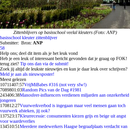
Zittenblijvers op basisschool veelal kleuters (Foto: ANP)
basisschool
kleuter
zittenblijver
Submitter:
Bron:
ANP
58
Help ons; deel dit item als je het leuk vond
Heb je een leuk of interessant bericht gevonden dat je graag op FOK!
terug ziet?
Tip ons dan via de submit!
Zoek jij altijd de leukste nieuwtjes en kun je daar leuk over schrijven?
Meld je aan als nieuwsposter!
Meest gelezen
107114
07:57
VrijMiBabes #316 (not very sfw!)
70898
01:03
Random Pics van de Dag #1981
2434
06:38
Manosfeer-influencers verdienen miljarden aan onzekerheid
jongeren
1708
12:27
Vuurwerkverbod is ingegaan maar veel mensen gaan toch
vuurwerk afsteken, jij ook?
1375
23:17
Kleurrecessie: consumenten kiezen grijs en beige uit angst
voor waardeverlies
1345
10:51
Meerdere medewerkers Haagse begraafplaats verdacht van