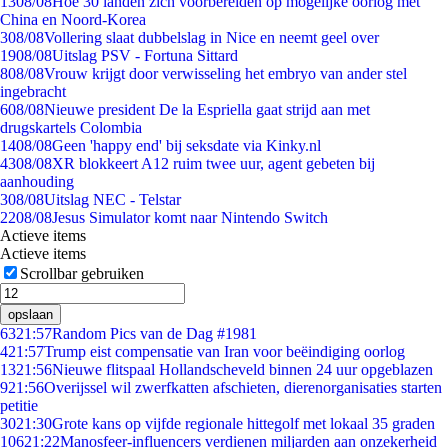
13
08/08
Hoe 30 landen zich voorbereiden op mogelijke oorlog met
China en Noord-Korea
3
08/08
Vollering slaat dubbelslag in Nice en neemt geel over
19
08/08
Uitslag PSV - Fortuna Sittard
8
08/08
Vrouw krijgt door verwisseling het embryo van ander stel
ingebracht
6
08/08
Nieuwe president De la Espriella gaat strijd aan met
drugskartels Colombia
14
08/08
Geen 'happy end' bij seksdate via Kinky.nl
43
08/08
XR blokkeert A12 ruim twee uur, agent gebeten bij
aanhouding
3
08/08
Uitslag NEC - Telstar
22
08/08
Jesus Simulator komt naar Nintendo Switch
Actieve items
Actieve items
Scrollbar gebruiken
opslaan
63
21:57
Random Pics van de Dag #1981
4
21:57
Trump eist compensatie van Iran voor beëindiging oorlog
13
21:56
Nieuwe flitspaal Hollandscheveld binnen 24 uur opgeblazen
9
21:56
Overijssel wil zwerfkatten afschieten, dierenorganisaties starten
petitie
30
21:30
Grote kans op vijfde regionale hittegolf met lokaal 35 graden
106
21:22
Manosfeer-influencers verdienen miljarden aan onzekerheid