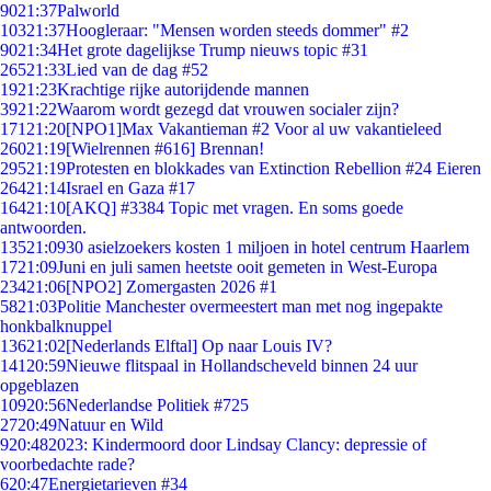
90
21:37
Palworld
103
21:37
Hoogleraar: "Mensen worden steeds dommer" #2
90
21:34
Het grote dagelijkse Trump nieuws topic #31
265
21:33
Lied van de dag #52
19
21:23
Krachtige rijke autorijdende mannen
39
21:22
Waarom wordt gezegd dat vrouwen socialer zijn?
171
21:20
[NPO1]Max Vakantieman #2 Voor al uw vakantieleed
260
21:19
[Wielrennen #616] Brennan!
295
21:19
Protesten en blokkades van Extinction Rebellion #24 Eieren
264
21:14
Israel en Gaza #17
164
21:10
[AKQ] #3384 Topic met vragen. En soms goede
antwoorden.
135
21:09
30 asielzoekers kosten 1 miljoen in hotel centrum Haarlem
17
21:09
Juni en juli samen heetste ooit gemeten in West-Europa
234
21:06
[NPO2] Zomergasten 2026 #1
58
21:03
Politie Manchester overmeestert man met nog ingepakte
honkbalknuppel
136
21:02
[Nederlands Elftal] Op naar Louis IV?
141
20:59
Nieuwe flitspaal in Hollandscheveld binnen 24 uur
opgeblazen
109
20:56
Nederlandse Politiek #725
27
20:49
Natuur en Wild
9
20:48
2023: Kindermoord door Lindsay Clancy: depressie of
voorbedachte rade?
6
20:47
Energietarieven #34