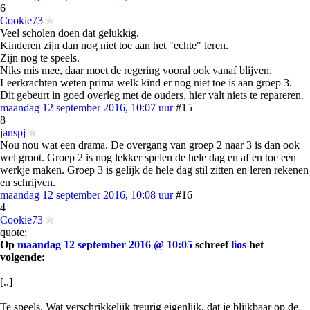
6
Cookie73
Veel scholen doen dat gelukkig.
Kinderen zijn dan nog niet toe aan het "echte" leren.
Zijn nog te speels.
Niks mis mee, daar moet de regering vooral ook vanaf blijven.
Leerkrachten weten prima welk kind er nog niet toe is aan groep 3.
Dit gebeurt in goed overleg met de ouders, hier valt niets te repareren.
maandag 12 september 2016, 10:07 uur
#15
8
janspj
Nou nou wat een drama. De overgang van groep 2 naar 3 is dan ook
wel groot. Groep 2 is nog lekker spelen de hele dag en af en toe een
werkje maken. Groep 3 is gelijk de hele dag stil zitten en leren rekenen
en schrijven.
maandag 12 september 2016, 10:08 uur
#16
4
Cookie73
quote:
Op
maandag 12 september 2016 @ 10:05
schreef
lios
het
volgende:
[..]
Te speels. Wat verschrikkelijk treurig eigenlijk, dat je blijkbaar op de