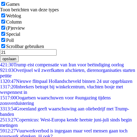
Games
Toon berichten van deze types
Weblog
Column
(P)review
Special
Poll
Scrollbar gebruiken
opslaan
4
21:30
Trump eist compensatie van Iran voor beëindiging oorlog
9
21:03
Overijssel wil zwerfkatten afschieten, dierenorganisaties starten
petitie
13
20:47
Nieuwe flitspaal Hollandscheveld binnen 24 uur opgeblazen
13
17:20
Inbrekers betrapt bij winkelcentrum, vluchten bosje met
wespennest in
15
17:00
Oogartsen waarschuwen voor #sungazing tijdens
zonsverduistering
33
13:54
Groenland geeft waarschuwing aan oliebedrijf met Trump-
banden
25
13:27
Copernicus: West-Europa kende heetste juni-juli sinds begin
metingen
59
12:27
Vuurwerkverbod is ingegaan maar veel mensen gaan toch
vuurwerk afsteken, jij ook?