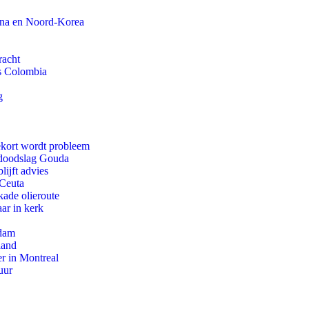
ina en Noord-Korea
racht
ls Colombia
g
ekort wordt probleem
r doodslag Gouda
ijft advies
 Ceuta
kade olieroute
ar in kerk
rdam
land
r in Montreal
uur