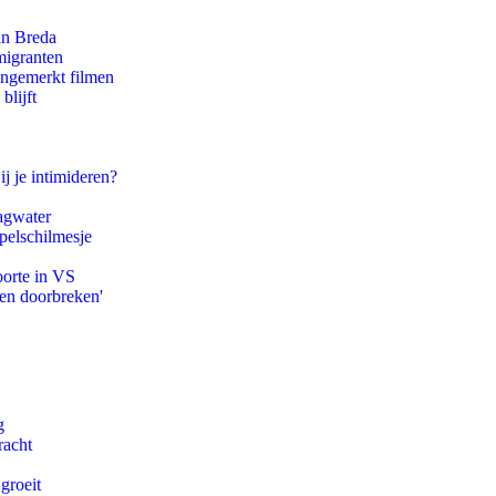
an Breda
migranten
ongemerkt filmen
blijft
ij je intimideren?
agwater
pelschilmesje
oorte in VS
pen doorbreken'
g
racht
groeit