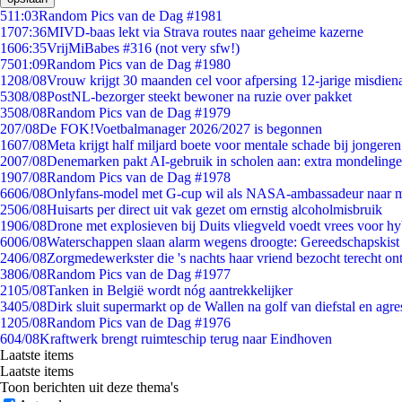
5
11:03
Random Pics van de Dag #1981
17
07:36
MIVD-baas lekt via Strava routes naar geheime kazerne
16
06:35
VrijMiBabes #316 (not very sfw!)
75
01:09
Random Pics van de Dag #1980
12
08/08
Vrouw krijgt 30 maanden cel voor afpersing 12-jarige misdiena
53
08/08
PostNL-bezorger steekt bewoner na ruzie over pakket
35
08/08
Random Pics van de Dag #1979
2
07/08
De FOK!Voetbalmanager 2026/2027 is begonnen
16
07/08
Meta krijgt half miljard boete voor mentale schade bij jongeren
20
07/08
Denemarken pakt AI-gebruik in scholen aan: extra mondeling
19
07/08
Random Pics van de Dag #1978
66
06/08
Onlyfans-model met G-cup wil als NASA-ambassadeur naar 
25
06/08
Huisarts per direct uit vak gezet om ernstig alcoholmisbruik
19
06/08
Drone met explosieven bij Duits vliegveld voedt vrees voor hy
60
06/08
Waterschappen slaan alarm wegens droogte: Gereedschapskist
24
06/08
Zorgmedewerkster die 's nachts haar vriend bezocht terecht on
38
06/08
Random Pics van de Dag #1977
21
05/08
Tanken in België wordt nóg aantrekkelijker
34
05/08
Dirk sluit supermarkt op de Wallen na golf van diefstal en agre
12
05/08
Random Pics van de Dag #1976
6
04/08
Kraftwerk brengt ruimteschip terug naar Eindhoven
Laatste items
Laatste items
Toon berichten uit deze thema's