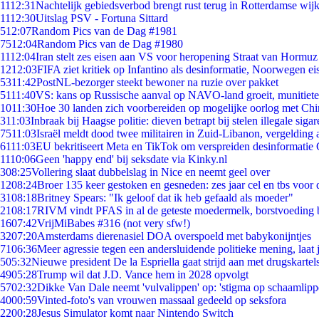
11
12:31
Nachtelijk gebiedsverbod brengt rust terug in Rotterdamse wij
11
12:30
Uitslag PSV - Fortuna Sittard
5
12:07
Random Pics van de Dag #1981
75
12:04
Random Pics van de Dag #1980
11
12:04
Iran stelt zes eisen aan VS voor heropening Straat van Hormuz
12
12:03
FIFA ziet kritiek op Infantino als desinformatie, Noorwegen eis
53
11:42
PostNL-bezorger steekt bewoner na ruzie over pakket
51
11:40
VS: kans op Russische aanval op NAVO-land groeit, munitiet
10
11:30
Hoe 30 landen zich voorbereiden op mogelijke oorlog met Ch
3
11:03
Inbraak bij Haagse politie: dieven betrapt bij stelen illegale sigar
75
11:03
Israël meldt dood twee militairen in Zuid-Libanon, vergeldin
61
11:03
EU bekritiseert Meta en TikTok om verspreiden desinformatie 
11
10:06
Geen 'happy end' bij seksdate via Kinky.nl
3
08:25
Vollering slaat dubbelslag in Nice en neemt geel over
12
08:24
Broer 135 keer gestoken en gesneden: zes jaar cel en tbs voo
31
08:18
Britney Spears: "Ik geloof dat ik heb gefaald als moeder"
21
08:17
RIVM vindt PFAS in al de geteste moedermelk, borstvoeding bl
16
07:42
VrijMiBabes #316 (not very sfw!)
32
07:20
Amsterdams dierenasiel DOA overspoeld met babykonijntjes
71
06:36
Meer agressie tegen een andersluidende politieke mening, laat j
5
05:32
Nieuwe president De la Espriella gaat strijd aan met drugskarte
49
05:28
Trump wil dat J.D. Vance hem in 2028 opvolgt
57
02:32
Dikke Van Dale neemt 'vulvalippen' op: 'stigma op schaamlip
40
00:59
Vinted-foto's van vrouwen massaal gedeeld op seksfora
22
00:28
Jesus Simulator komt naar Nintendo Switch