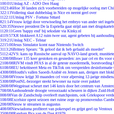
1
00:01
Uitslag AZ - ADO Den Haag
10
23:46
Hoe 30 landen zich voorbereiden op mogelijke oorlog met Ch
3
22:13
Vollering slaat dubbelslag in Nice en neemt geel over
11
22:11
Uitslag PSV - Fortuna Sittard
8
21:14
Vrouw krijgt door verwisseling het embryo van ander stel ingeb
5
20:35
Nieuwe president De la Espriella gaat strijd aan met drugskarte
11
20:11
Geen 'happy end' bij seksdate via Kinky.nl
41
19:57
XR blokkeert A12 ruim twee uur, agent gebeten bij aanhoudin
3
19:21
Uitslag NEC - Telstar
22
15:00
Jesus Simulator komt naar Nintendo Switch
31
13:26
Britney Spears: "Ik geloof dat ik heb gefaald als moeder"
51
12:42
VS: kans op Russische aanval op NAVO-land groeit, munitiet
12
08/08
Broer 135 keer gestoken en gesneden: zes jaar cel en tbs voo
21
08/08
RIVM vindt PFAS in al de geteste moedermelk, borstvoeding bl
61
08/08
EU bekritiseert Meta en TikTok om verspreiden desinformatie
43
08/08
Houthi's vallen Saoedi-Arabië en Jemen aan, dreigen met blok
12
08/08
Vrouw krijgt 30 maanden cel voor afpersing 12-jarige misdiena
53
08/08
PostNL-bezorger steekt bewoner na ruzie over pakket
26
08/08
Wegpiraat scheurt met 146 km/u door het centrum van Amste
7
08/08
Aanhoudende droogte veroorzaakt scheuren in dijken Zuid-Hol
0
08/08
Van de Zandschulp overleeft matchpoints, ook Griekspoor verde
1
08/08
Excelsior opent seizoen met ruime zege op promovendus Camb
2
08/08
Nieuw te streamen in augustus
4
08/08
Niewiadoma profiteert van pokerspel en grijpt geel op Ventoux
35
08/08
Random Pics van de Dag #1979