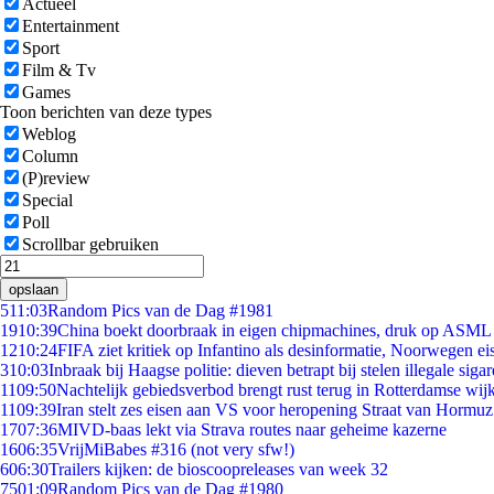
Actueel
Entertainment
Sport
Film & Tv
Games
Toon berichten van deze types
Weblog
Column
(P)review
Special
Poll
Scrollbar gebruiken
opslaan
5
11:03
Random Pics van de Dag #1981
19
10:39
China boekt doorbraak in eigen chipmachines, druk op ASML 
12
10:24
FIFA ziet kritiek op Infantino als desinformatie, Noorwegen eis
3
10:03
Inbraak bij Haagse politie: dieven betrapt bij stelen illegale sigar
11
09:50
Nachtelijk gebiedsverbod brengt rust terug in Rotterdamse wij
11
09:39
Iran stelt zes eisen aan VS voor heropening Straat van Hormuz
17
07:36
MIVD-baas lekt via Strava routes naar geheime kazerne
16
06:35
VrijMiBabes #316 (not very sfw!)
6
06:30
Trailers kijken: de bioscoopreleases van week 32
75
01:09
Random Pics van de Dag #1980