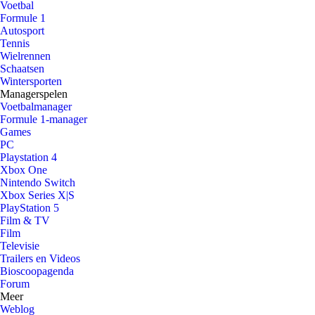
Voetbal
Formule 1
Autosport
Tennis
Wielrennen
Schaatsen
Wintersporten
Managerspelen
Voetbalmanager
Formule 1-manager
Games
PC
Playstation 4
Xbox One
Nintendo Switch
Xbox Series X|S
PlayStation 5
Film & TV
Film
Televisie
Trailers en Videos
Bioscoopagenda
Forum
Meer
Weblog