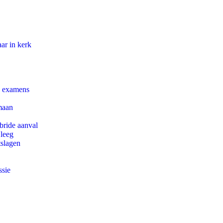
ar in kerk
e examens
maan
bride aanval
 leeg
tslagen
ssie