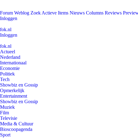
Forum
Weblog
Zoek
Actieve Items
Nieuws
Columns
Reviews
Previe
Inloggen
fok.nl
Inloggen
fok.nl
Actueel
Nederland
Internationaal
Economie
Politiek
Tech
Showbiz en Gossip
Opmerkelijk
Entertainment
Showbiz en Gossip
Muziek
Film
Televisie
Media & Cultuur
Bioscoopagenda
Sport