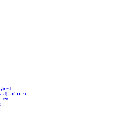
groeit
t zijn aftreden
etten
k