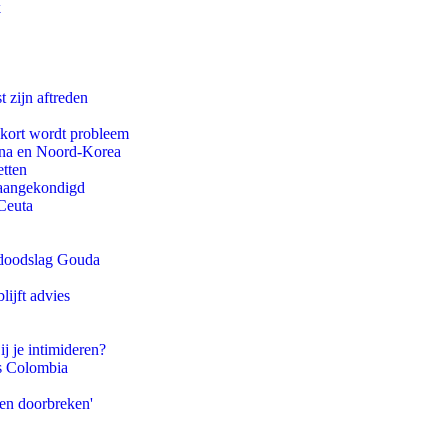
k
t zijn aftreden
ekort wordt probleem
ina en Noord-Korea
etten
g aangekondigd
Ceuta
r doodslag Gouda
ijft advies
ij je intimideren?
ls Colombia
pen doorbreken'