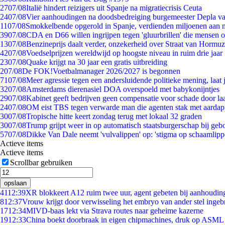
27
07/08
Italië hindert reizigers uit Spanje na migratiecrisis Ceuta
24
07/08
Vier aanhoudingen na doodsbedreiging burgemeester Depla v
11
07/08
Smokkelbende opgerold in Spanje, verdienden miljoenen aan 
39
07/08
CDA en D66 willen ingrijpen tegen 'gluurbrillen' die mensen 
13
07/08
Benzineprijs daalt verder, onzekerheid over Straat van Hormuz 
42
07/08
Voedselprijzen wereldwijd op hoogste niveau in ruim drie jaar
23
07/08
Quake krijgt na 30 jaar een gratis uitbreiding
2
07/08
De FOK!Voetbalmanager 2026/2027 is begonnen
71
07/08
Meer agressie tegen een andersluidende politieke mening, laat j
32
07/08
Amsterdams dierenasiel DOA overspoeld met babykonijntjes
29
07/08
Kabinet geeft bedrijven geen compensatie voor schade door la
24
07/08
OM eist TBS tegen verwarde man die agenten stak met aardap
30
07/08
Tropische hitte keert zondag terug met lokaal 32 graden
30
07/08
Trump grijpt weer in op automatisch staatsburgerschap bij geb
57
07/08
Dikke Van Dale neemt 'vulvalippen' op: 'stigma op schaamlip
Actieve items
Actieve items
Scrollbar gebruiken
opslaan
41
12:39
XR blokkeert A12 ruim twee uur, agent gebeten bij aanhoudin
8
12:37
Vrouw krijgt door verwisseling het embryo van ander stel ingeb
17
12:34
MIVD-baas lekt via Strava routes naar geheime kazerne
19
12:33
China boekt doorbraak in eigen chipmachines, druk op ASML 