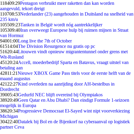
1184
09:29
Pentagon verbruikt meer raketten dan kan worden
aangevuld, tekort dreigt
1107
08:53
Nederlander (23) aangehouden in Duitsland na snelheid van
235 km/u
1055
09:23
Tanken in België wordt nóg aantrekkelijker
1053
09:40
Iran overweegt Europese hulp bij ruimen mijnen in Straat
van Hormuz
940
01:00
Long live the 7th of October
615
14:04
The Division Resurgence nu gratis op pc
516
20:44
Litouwen vindt opnieuw migrantentunnel onder grens met
Wit-Rusland
451
20:24
Accell, moederbedrijf Sparta en Batavus, vraagt uitstel van
betaling aan
428
11:21
Nieuwe XBOX Game Pass titels voor de eerste helft van de
maand augustus
421
22:27
Kind overleden na aanrijding door AH-bestelbus in
Dordrecht
390
05:43
Gedurfd NEC blijft overeind bij Olympiakos
389
20:49
Geen Qatar en Abu Dhabi? Dan eindigt Formule 1-seizoen
mogelijk in Europa
386
20:34
Progressieve Democraat El-Sayed wint nipt voorverkiezing
Michigan
304
22:40
Datalek bij Bol en de Bijenkorf na cyberaanval op logistiek
partner Ceva