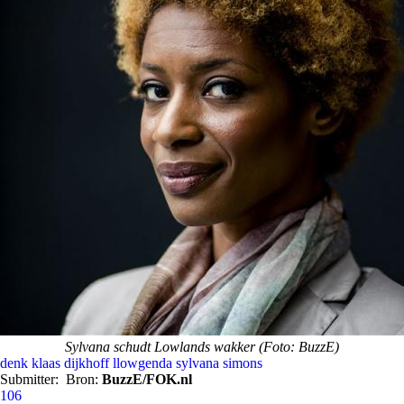
Sylvana schudt Lowlands wakker (Foto: BuzzE)
denk
klaas dijkhoff
llowgenda
sylvana simons
Submitter:
Bron:
BuzzE/FOK.nl
106