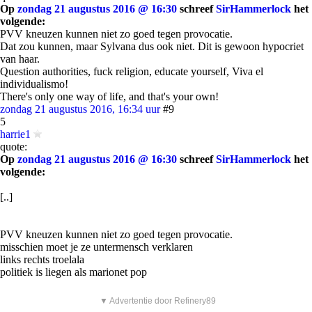
Op
zondag 21 augustus 2016 @ 16:30
schreef
SirHammerlock
het
volgende:
PVV kneuzen kunnen niet zo goed tegen provocatie.
Dat zou kunnen, maar Sylvana dus ook niet. Dit is gewoon hypocriet
van haar.
Question authorities, fuck religion, educate yourself, Viva el
individualismo!
There's only one way of life, and that's your own!
zondag 21 augustus 2016, 16:34 uur
#9
5
harrie1
quote:
Op
zondag 21 augustus 2016 @ 16:30
schreef
SirHammerlock
het
volgende:
[..]
PVV kneuzen kunnen niet zo goed tegen provocatie.
misschien moet je ze untermensch verklaren
links rechts troelala
politiek is liegen als marionet pop
▼ Advertentie door Refinery89