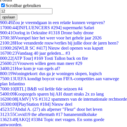
Scrollbar gebruiken
opslaan
9
00:49
Zou je vreemdgaan in een relatie kunnen vergeven?
170
00:44
[INFLUENCERS #294] supermarkt Safari
9
00:41
Oorlog in Oekraïne #1318 Drone baby drone
37
00:38
Voorspel hier het weer voor het gehele jaar 2026
21
00:28
Hoe veranderde rouw/verlies bij jullie door de jaren heen?
119
00:26
[WLR SC #417] Nieuw deel openen was kaputt
167
00:23
Vandaag 40 jaar geleden... #3
0
00:22
[ATP Tour] #169 Tosti Tallon back on fire
256
00:21
Vrouwen willen geen man meer #29
34
00:21
Hoe kom je van egels af?
8
00:19
Woningtekort: dus ga je woningen slopen, logisch
75
00:13
UEFA kondigt boycot van FIFA-competities aan vanwege
plan Infantino
70
00:10
[RTL] B&B vol liefde 6de seizoen #4
54
00:09
Koopzegels sparen bij AH duurt straks 2x zo lang
162
00:08
[AMV] VS #1312 spammers van de internationale rechtsorde
163
00:00
[PlayStation #184] Nieuw deel
45
23:57
Abdul A. (27) als afperser "Fleur" door het leven
31
23:55
Covid19 the aftermath #17 bananenmilkshake
136
23:49
[AKQ] #3384 Topic met vragen. En soms goede
antwoorden.