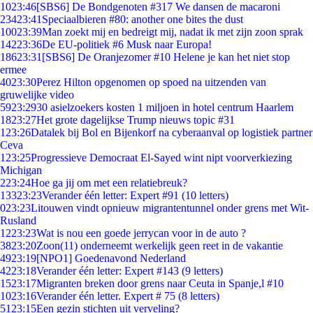
10
23:46
[SBS6] De Bondgenoten #317 We dansen de macaroni
234
23:41
Speciaalbieren #80: another one bites the dust
100
23:39
Man zoekt mij en bedreigt mij, nadat ik met zijn zoon sprak
142
23:36
De EU-politiek #6 Musk naar Europa!
186
23:31
[SBS6] De Oranjezomer #10 Helene je kan het niet stop
ermee
40
23:30
Perez Hilton opgenomen op spoed na uitzenden van
gruwelijke video
59
23:29
30 asielzoekers kosten 1 miljoen in hotel centrum Haarlem
18
23:27
Het grote dagelijkse Trump nieuws topic #31
1
23:26
Datalek bij Bol en Bijenkorf na cyberaanval op logistiek partner
Ceva
1
23:25
Progressieve Democraat El-Sayed wint nipt voorverkiezing
Michigan
2
23:24
Hoe ga jij om met een relatiebreuk?
133
23:23
Verander één letter: Expert #91 (10 letters)
0
23:23
Litouwen vindt opnieuw migrantentunnel onder grens met Wit-
Rusland
12
23:23
Wat is nou een goede jerrycan voor in de auto ?
38
23:20
Zoon(11) onderneemt werkelijk geen reet in de vakantie
49
23:19
[NPO1] Goedenavond Nederland
42
23:18
Verander één letter: Expert #143 (9 letters)
15
23:17
Migranten breken door grens naar Ceuta in Spanje,l #10
10
23:16
Verander één letter. Expert # 75 (8 letters)
51
23:15
Een gezin stichten uit verveling?