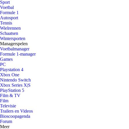
Sport
Voetbal
Formule 1
Autosport
Tennis
Wielrennen
Schaatsen
Wintersporten
Managerspelen
Voetbalmanager
Formule 1-manager
Games
PC
Playstation 4
Xbox One
Nintendo Switch
Xbox Series X|S
PlayStation 5
Film & TV
Film
Televisie
Trailers en Videos
Bioscoopagenda
Forum
Meer