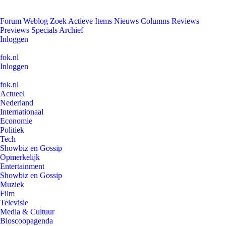
Forum
Weblog
Zoek
Actieve Items
Nieuws
Columns
Reviews
Previews
Specials
Archief
Inloggen
fok.nl
Inloggen
fok.nl
Actueel
Nederland
Internationaal
Economie
Politiek
Tech
Showbiz en Gossip
Opmerkelijk
Entertainment
Showbiz en Gossip
Muziek
Film
Televisie
Media & Cultuur
Bioscoopagenda