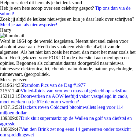
Help ons; deel dit item als je het leuk vond
Heb je een hete scoop over een celebrity gespot?
Tip ons dan via de
submit!
Zoek jij altijd de leukste nieuwtjes en kun je daar leuk over schrijven?
Meld je aan als nieuwsposter!
Harry
Werd in 1964 op de wereld losgelaten. Neemt niet snel zaken voor
absoluut waar aan. Heeft dus vaak een visie die afwijkt van de
algemene. Als het niet kan zoals het moet, dan moet het maar zoals het
kan. Heeft gekozen voor FOK! Om de diversiteit aan meningen en
opinies. Begonnen als columnist daarna doorgerold naar nieuws.
Interesses: elektronica, ict, chemie, natuurkunde, natuur, psychologie,
ruimtevaart, (geo)politiek.
Meest gelezen
51196
14:35
Random Pics van de Dag #1977
2155
11:40
Vinted-foto's van vrouwen massaal gedeeld op seksfora
1521
12:15
Doorwerken na AOW-leeftijd vaker vastgelegd in cao's,
moet werken na je 67e de norm worden?
1437
12:52
Hackers roven Coldcard-bitcoinwallets leeg voor 114
miljoen dollar
1393
09:07
Dirk sluit supermarkt op de Wallen na golf van diefstal en
agressie
1306
09:47
Van den Brink zet nog eens 14 gemeenten onder toezicht
om spreidingswet