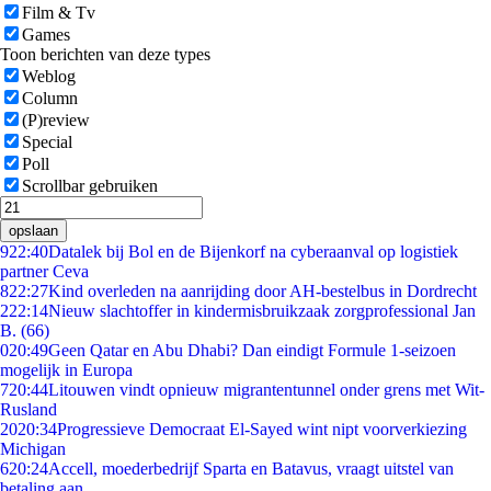
Film & Tv
Games
Toon berichten van deze types
Weblog
Column
(P)review
Special
Poll
Scrollbar gebruiken
opslaan
9
22:40
Datalek bij Bol en de Bijenkorf na cyberaanval op logistiek
partner Ceva
8
22:27
Kind overleden na aanrijding door AH-bestelbus in Dordrecht
2
22:14
Nieuw slachtoffer in kindermisbruikzaak zorgprofessional Jan
B. (66)
0
20:49
Geen Qatar en Abu Dhabi? Dan eindigt Formule 1-seizoen
mogelijk in Europa
7
20:44
Litouwen vindt opnieuw migrantentunnel onder grens met Wit-
Rusland
20
20:34
Progressieve Democraat El-Sayed wint nipt voorverkiezing
Michigan
6
20:24
Accell, moederbedrijf Sparta en Batavus, vraagt uitstel van
betaling aan