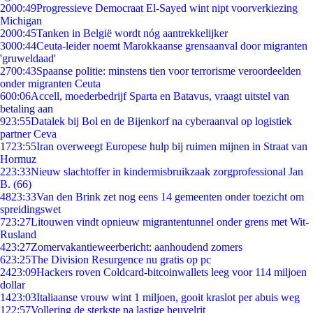
20
00:49
Progressieve Democraat El-Sayed wint nipt voorverkiezing
Michigan
20
00:45
Tanken in België wordt nóg aantrekkelijker
30
00:44
Ceuta-leider noemt Marokkaanse grensaanval door migranten
'gruweldaad'
27
00:43
Spaanse politie: minstens tien voor terrorisme veroordeelden
onder migranten Ceuta
6
00:06
Accell, moederbedrijf Sparta en Batavus, vraagt uitstel van
betaling aan
9
23:55
Datalek bij Bol en de Bijenkorf na cyberaanval op logistiek
partner Ceva
17
23:55
Iran overweegt Europese hulp bij ruimen mijnen in Straat van
Hormuz
2
23:33
Nieuw slachtoffer in kindermisbruikzaak zorgprofessional Jan
B. (66)
48
23:33
Van den Brink zet nog eens 14 gemeenten onder toezicht om
spreidingswet
7
23:27
Litouwen vindt opnieuw migrantentunnel onder grens met Wit-
Rusland
4
23:27
Zomervakantieweerbericht: aanhoudend zomers
6
23:25
The Division Resurgence nu gratis op pc
24
23:09
Hackers roven Coldcard-bitcoinwallets leeg voor 114 miljoen
dollar
14
23:03
Italiaanse vrouw wint 1 miljoen, gooit kraslot per abuis weg
1
22:57
Vollering de sterkste na lastige heuvelrit