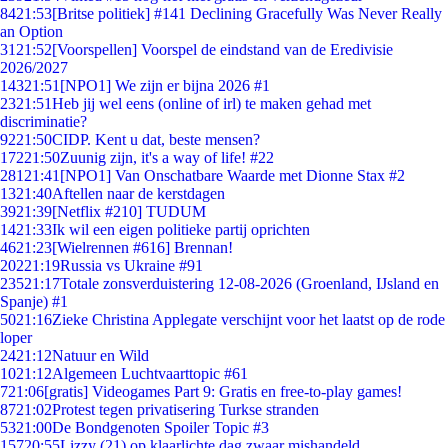
84
21:53
[Britse politiek] #141 Declining Gracefully Was Never Really
an Option
31
21:52
[Voorspellen] Voorspel de eindstand van de Eredivisie
2026/2027
143
21:51
[NPO1] We zijn er bijna 2026 #1
23
21:51
Heb jij wel eens (online of irl) te maken gehad met
discriminatie?
92
21:50
CIDP. Kent u dat, beste mensen?
172
21:50
Zuunig zijn, it's a way of life! #22
281
21:41
[NPO1] Van Onschatbare Waarde met Dionne Stax #2
13
21:40
Aftellen naar de kerstdagen
39
21:39
[Netflix #210] TUDUM
14
21:33
Ik wil een eigen politieke partij oprichten
46
21:23
[Wielrennen #616] Brennan!
202
21:19
Russia vs Ukraine #91
235
21:17
Totale zonsverduistering 12-08-2026 (Groenland, IJsland en
Spanje) #1
50
21:16
Zieke Christina Applegate verschijnt voor het laatst op de rode
loper
24
21:12
Natuur en Wild
10
21:12
Algemeen Luchtvaarttopic #61
7
21:06
[gratis] Videogames Part 9: Gratis en free-to-play games!
87
21:02
Protest tegen privatisering Turkse stranden
53
21:00
De Bondgenoten Spoiler Topic #3
157
20:55
Lizzy (21) op klaarlichte dag zwaar mishandeld