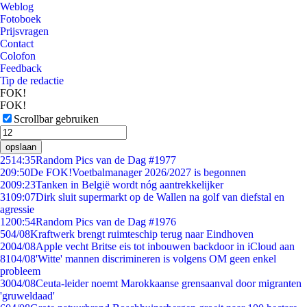
Weblog
Fotoboek
Prijsvragen
Contact
Colofon
Feedback
Tip de redactie
FOK!
FOK!
Scrollbar gebruiken
opslaan
25
14:35
Random Pics van de Dag #1977
2
09:50
De FOK!Voetbalmanager 2026/2027 is begonnen
20
09:23
Tanken in België wordt nóg aantrekkelijker
31
09:07
Dirk sluit supermarkt op de Wallen na golf van diefstal en
agressie
12
00:54
Random Pics van de Dag #1976
5
04/08
Kraftwerk brengt ruimteschip terug naar Eindhoven
20
04/08
Apple vecht Britse eis tot inbouwen backdoor in iCloud aan
81
04/08
'Witte' mannen discrimineren is volgens OM geen enkel
probleem
30
04/08
Ceuta-leider noemt Marokkaanse grensaanval door migranten
'gruweldaad'