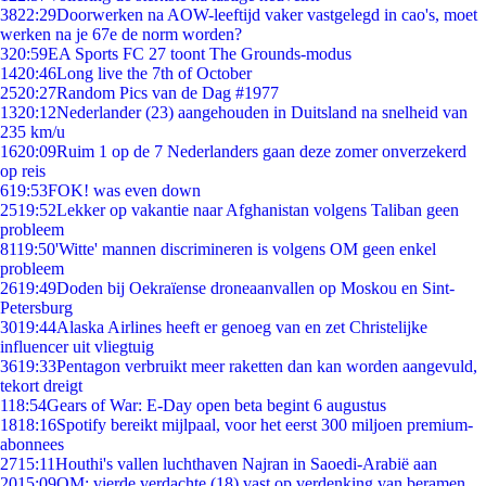
38
22:29
Doorwerken na AOW-leeftijd vaker vastgelegd in cao's, moet
werken na je 67e de norm worden?
3
20:59
EA Sports FC 27 toont The Grounds-modus
14
20:46
Long live the 7th of October
25
20:27
Random Pics van de Dag #1977
13
20:12
Nederlander (23) aangehouden in Duitsland na snelheid van
235 km/u
16
20:09
Ruim 1 op de 7 Nederlanders gaan deze zomer onverzekerd
op reis
6
19:53
FOK! was even down
25
19:52
Lekker op vakantie naar Afghanistan volgens Taliban geen
probleem
81
19:50
'Witte' mannen discrimineren is volgens OM geen enkel
probleem
26
19:49
Doden bij Oekraïense droneaanvallen op Moskou en Sint-
Petersburg
30
19:44
Alaska Airlines heeft er genoeg van en zet Christelijke
influencer uit vliegtuig
36
19:33
Pentagon verbruikt meer raketten dan kan worden aangevuld,
tekort dreigt
1
18:54
Gears of War: E-Day open beta begint 6 augustus
18
18:16
Spotify bereikt mijlpaal, voor het eerst 300 miljoen premium-
abonnees
27
15:11
Houthi's vallen luchthaven Najran in Saoedi-Arabië aan
20
15:09
OM: vierde verdachte (18) vast op verdenking van beramen