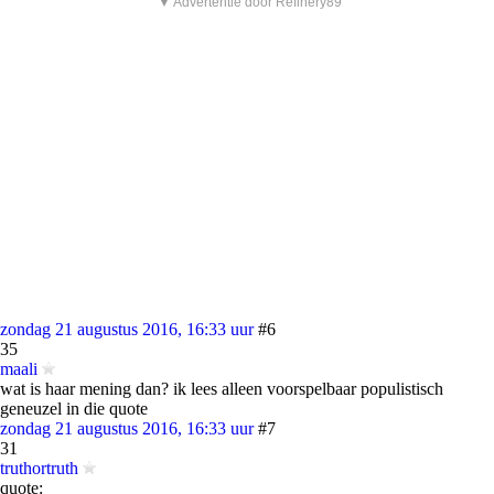
▼ Advertentie door Refinery89
zondag 21 augustus 2016, 16:33 uur
#6
35
maali
wat is haar mening dan? ik lees alleen voorspelbaar populistisch
geneuzel in die quote
zondag 21 augustus 2016, 16:33 uur
#7
31
truthortruth
quote: