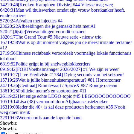
142
20:46
[Keuken Kampioen Divisie] #44 Vitesse mag weg
64
20:31
Man wil thuiswerken omdat zijn vrouw borstkanker heeft,
einde carriere
57
20:24
Afvallen met injecties #4
236
20:22
Afbeeldingen die je gemaakt hebt met AI
5
20:21
[lijstje]Verwachtingen voor dit seizoen
18
20:17
The Grand Tour #5 Nieuwe serie - nieuw trio
167
19:58
Wat is op dit moment volgens jou de meest irritante reclame?
#12
27
19:56
Chinese rechtbank veroordeelt voormalige lokale functionaris
tot dood
68
19:52
Politie grijpt in bij snelwegblokkeerders
69
19:42
[FOK!Voetbalmanager 2026/2027] #1 We zijn er weer
158
19:27
[Live Eredivisie #1784] Dying seconds van het seizoen!
157
19:26
Wat is jullie binnenhuistemperatuur? #81 Horrorzomer
247
19:26
[Centraal] Ruimtevaart / SpaceX #87 Rondje oceaan
186
19:25
Politieke meme's en spotprenten #11
261
19:22
Het enige echte LEGO-topic #45 LEGOOOOOOOOOOO
105
19:14
Lisa (38) vermoord door Afghaanse asielzoeker
163
19:08
Ieder die 40+ is zal deze producten herkennen #35 Nooit
weg doen meuk
229
19:03
Weerrecords aan de lopende band
Showbiz
Showbiz