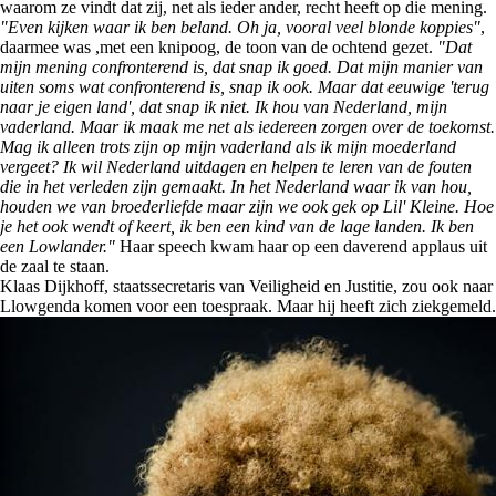
waarom ze vindt dat zij, net als ieder ander, recht heeft op die mening.
"Even kijken waar ik ben beland. Oh ja, vooral veel blonde koppies"
,
daarmee was ,met een knipoog, de toon van de ochtend gezet.
"Dat
mijn mening confronterend is, dat snap ik goed. Dat mijn manier van
uiten soms wat confronterend is, snap ik ook. Maar dat eeuwige 'terug
naar je eigen land', dat snap ik niet. Ik hou van Nederland, mijn
vaderland. Maar ik maak me net als iedereen zorgen over de toekomst.
Mag ik alleen trots zijn op mijn vaderland als ik mijn moederland
vergeet? Ik wil Nederland uitdagen en helpen te leren van de fouten
die in het verleden zijn gemaakt. In het Nederland waar ik van hou,
houden we van broederliefde maar zijn we ook gek op Lil' Kleine. Hoe
je het ook wendt of keert, ik ben een kind van de lage landen. Ik ben
een Lowlander."
Haar speech kwam haar op een daverend applaus uit
de zaal te staan.
Klaas Dijkhoff, staatssecretaris van Veiligheid en Justitie, zou ook naar
Llowgenda komen voor een toespraak. Maar hij heeft zich ziekgemeld.