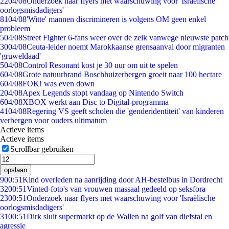
22
04/08
Onderzoek naar flyers met waarschuwing voor 'Israëlische
oorlogsmisdadigers'
81
04/08
'Witte' mannen discrimineren is volgens OM geen enkel
probleem
5
04/08
Street Fighter 6-fans weer over de zeik vanwege nieuwste patch
30
04/08
Ceuta-leider noemt Marokkaanse grensaanval door migranten
'gruweldaad'
5
04/08
Control Resonant kost je 30 uur om uit te spelen
6
04/08
Grote natuurbrand Boschhuizerbergen groeit naar 100 hectare
6
04/08
FOK! was even down
2
04/08
Apex Legends stopt vandaag op Nintendo Switch
6
04/08
XBOX werkt aan Disc to Digital-programma
41
04/08
Regering VS geeft scholen die 'genderidentiteit' van kinderen
verbergen voor ouders ultimatum
Actieve items
Actieve items
Scrollbar gebruiken
opslaan
9
00:51
Kind overleden na aanrijding door AH-bestelbus in Dordrecht
32
00:51
Vinted-foto's van vrouwen massaal gedeeld op seksfora
23
00:51
Onderzoek naar flyers met waarschuwing voor 'Israëlische
oorlogsmisdadigers'
31
00:51
Dirk sluit supermarkt op de Wallen na golf van diefstal en
agressie