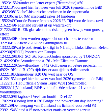
195
23:15
Verander een letter expert (7lettereditie) #50
27
23:13
Voorspel hier het weer van Juli 2026 (gemeten in de Bilt)
149
23:08
"Niche"-historische producten in de supermarkt
97
23:06
Jan B. (66) misbruikt zeker 14 kinderen
155
22:49
Tour de France femmes 2026 #3 Tijd voor de borstcrawl
216
22:49
Nederland stevent af op watertekort
217
22:46
GR: Elk glas alcohol is riskant, geen bewijs voor gunstig
effect
169
22:40
Boeken worden opgekocht om chatbots te voeden
3
22:36
EK Atletiek 2026 te Birmingham #1
133
22:36
Wat je ook stemt, je krijgt in NL altijd Links Liberaal Beleid.
4
22:30
[NPO2] Poorten van Europa
124
22:29
[DRT SC] #6: RendacGoden sponsored by TONZON
214
22:29
De Avondetappe #176 - Met Ellen ten Damme.
278
22:22
[Crowdfunding] #442 Golfbanen en betere projecten.....
69
22:19
Nabil B. (20) rijdt fietser aan tijdens dollemansrit
32
22:18
[Alpineskiën] #20 Op weg naar de OS!
41
22:15
Voorspel hier het weer van Juni 2026 (gemeten in de Bilt)
112
22:13
[Het Officiële Steam Topic #201] Steamrolled
209
22:11
[Videoland] B&B vol liefde 6de seizoen #1 voor de
vooruitkijkers
248
22:09
[Dagboek] Veel aan hoofd - Deel 27
170
22:03
Oorlog Iran #136 Bridge and powerplant day incoming?
56
21:59
De neergang van Duitsland als lichtend voorbeeld #3
239
21:54
Vinted #15 nog-net-niet gratis en verzendgezeur