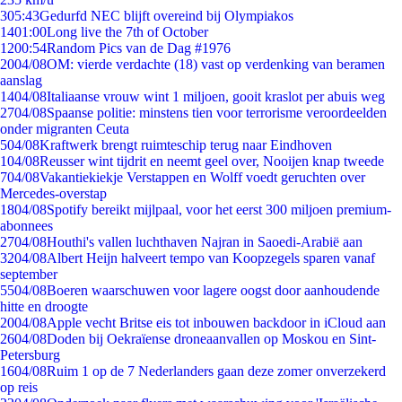
3
05:43
Gedurfd NEC blijft overeind bij Olympiakos
14
01:00
Long live the 7th of October
12
00:54
Random Pics van de Dag #1976
20
04/08
OM: vierde verdachte (18) vast op verdenking van beramen
aanslag
14
04/08
Italiaanse vrouw wint 1 miljoen, gooit kraslot per abuis weg
27
04/08
Spaanse politie: minstens tien voor terrorisme veroordeelden
onder migranten Ceuta
5
04/08
Kraftwerk brengt ruimteschip terug naar Eindhoven
1
04/08
Reusser wint tijdrit en neemt geel over, Nooijen knap tweede
7
04/08
Vakantiekiekje Verstappen en Wolff voedt geruchten over
Mercedes-overstap
18
04/08
Spotify bereikt mijlpaal, voor het eerst 300 miljoen premium-
abonnees
27
04/08
Houthi's vallen luchthaven Najran in Saoedi-Arabië aan
32
04/08
Albert Heijn halveert tempo van Koopzegels sparen vanaf
september
55
04/08
Boeren waarschuwen voor lagere oogst door aanhoudende
hitte en droogte
20
04/08
Apple vecht Britse eis tot inbouwen backdoor in iCloud aan
26
04/08
Doden bij Oekraïense droneaanvallen op Moskou en Sint-
Petersburg
16
04/08
Ruim 1 op de 7 Nederlanders gaan deze zomer onverzekerd
op reis