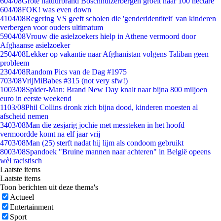
6
04/08
Grote natuurbrand Boschhuizerbergen groeit naar 100 hectare
6
04/08
FOK! was even down
41
04/08
Regering VS geeft scholen die 'genderidentiteit' van kinderen
verbergen voor ouders ultimatum
59
04/08
Vrouw die asielzoekers hielp in Athene vermoord door
Afghaanse asielzoeker
25
04/08
Lekker op vakantie naar Afghanistan volgens Taliban geen
probleem
23
04/08
Random Pics van de Dag #1975
7
03/08
VrijMiBabes #315 (not very sfw!)
10
03/08
Spider-Man: Brand New Day knalt naar bijna 800 miljoen
euro in eerste weekend
11
03/08
Phil Collins dronk zich bijna dood, kinderen moesten al
afscheid nemen
34
03/08
Man die zesjarig jochie met messteken in het hoofd
vermoordde komt na elf jaar vrij
47
03/08
Man (25) sterft nadat hij lijm als condoom gebruikt
80
03/08
Spandoek "Bruine mannen naar achteren" in België opeens
wèl racistisch
Laatste items
Laatste items
Toon berichten uit deze thema's
Actueel
Entertainment
Sport