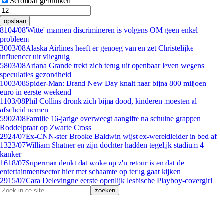
Scrollbar gebruiken
opslaan
81
04/08
'Witte' mannen discrimineren is volgens OM geen enkel
probleem
30
03/08
Alaska Airlines heeft er genoeg van en zet Christelijke
influencer uit vliegtuig
58
03/08
Ariana Grande trekt zich terug uit openbaar leven wegens
speculaties gezondheid
10
03/08
Spider-Man: Brand New Day knalt naar bijna 800 miljoen
euro in eerste weekend
11
03/08
Phil Collins dronk zich bijna dood, kinderen moesten al
afscheid nemen
59
02/08
Familie 16-jarige overweegt aangifte na schuine grappen
Roddelpraat op Zwarte Cross
29
24/07
Ex-CNN-ster Brooke Baldwin wijst ex-wereldleider in bed af
13
23/07
William Shatner en zijn dochter hadden tegelijk stadium 4
kanker
16
18/07
Superman denkt dat woke op z'n retour is en dat de
entertainmentsector hier met schaamte op terug gaat kijken
29
15/07
Cara Delevingne eerste openlijk lesbische Playboy-covergirl