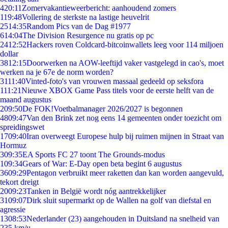
4
20:11
Zomervakantieweerbericht: aanhoudend zomers
1
19:48
Vollering de sterkste na lastige heuvelrit
25
14:35
Random Pics van de Dag #1977
6
14:04
The Division Resurgence nu gratis op pc
24
12:52
Hackers roven Coldcard-bitcoinwallets leeg voor 114 miljoen
dollar
38
12:15
Doorwerken na AOW-leeftijd vaker vastgelegd in cao's, moet
werken na je 67e de norm worden?
31
11:40
Vinted-foto's van vrouwen massaal gedeeld op seksfora
1
11:21
Nieuwe XBOX Game Pass titels voor de eerste helft van de
maand augustus
2
09:50
De FOK!Voetbalmanager 2026/2027 is begonnen
48
09:47
Van den Brink zet nog eens 14 gemeenten onder toezicht om
spreidingswet
17
09:40
Iran overweegt Europese hulp bij ruimen mijnen in Straat van
Hormuz
3
09:35
EA Sports FC 27 toont The Grounds-modus
1
09:34
Gears of War: E-Day open beta begint 6 augustus
36
09:29
Pentagon verbruikt meer raketten dan kan worden aangevuld,
tekort dreigt
20
09:23
Tanken in België wordt nóg aantrekkelijker
31
09:07
Dirk sluit supermarkt op de Wallen na golf van diefstal en
agressie
13
08:53
Nederlander (23) aangehouden in Duitsland na snelheid van
235 km/u