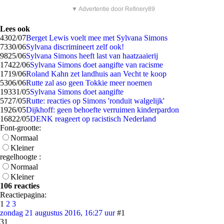
▼ Advertentie door Refinery89
Lees ook
43
02/07
Berget Lewis voelt mee met Sylvana Simons
73
30/06
Sylvana discrimineert zelf ook!
98
25/06
Sylvana Simons heeft last van haatzaaierij
174
22/06
Sylvana Simons doet aangifte van racisme
17
19/06
Roland Kahn zet landhuis aan Vecht te koop
53
06/06
Rutte zal aso geen Tokkie meer noemen
193
31/05
Sylvana Simons doet aangifte
57
27/05
Rutte: reacties op Simons 'ronduit walgelijk'
19
26/05
Dijkhoff: geen behoefte verruimen kinderpardon
168
22/05
DENK reageert op racistisch Nederland
Font-grootte:
Normaal
Kleiner
regelhoogte :
Normaal
Kleiner
106 reacties
Reactiepagina:
1
2
3
zondag 21 augustus 2016, 16:27 uur
#1
31