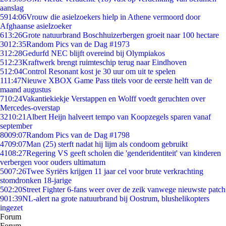
aanslag
59
14:06
Vrouw die asielzoekers hielp in Athene vermoord door
Afghaanse asielzoeker
6
13:26
Grote natuurbrand Boschhuizerbergen groeit naar 100 hectare
30
12:35
Random Pics van de Dag #1973
3
12:28
Gedurfd NEC blijft overeind bij Olympiakos
5
12:23
Kraftwerk brengt ruimteschip terug naar Eindhoven
5
12:04
Control Resonant kost je 30 uur om uit te spelen
1
11:47
Nieuwe XBOX Game Pass titels voor de eerste helft van de
maand augustus
7
10:24
Vakantiekiekje Verstappen en Wolff voedt geruchten over
Mercedes-overstap
32
10:21
Albert Heijn halveert tempo van Koopzegels sparen vanaf
september
80
09:07
Random Pics van de Dag #1798
47
09:07
Man (25) sterft nadat hij lijm als condoom gebruikt
41
08:27
Regering VS geeft scholen die 'genderidentiteit' van kinderen
verbergen voor ouders ultimatum
50
07:26
Twee Syriërs krijgen 11 jaar cel voor brute verkrachting
stomdronken 18-jarige
5
02:20
Street Fighter 6-fans weer over de zeik vanwege nieuwste patch
9
01:39
NL-alert na grote natuurbrand bij Oostrum, blushelikopters
ingezet
Forum
Forum