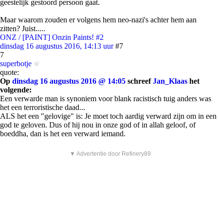
geestelijk gestoord persoon gaat.
Maar waarom zouden er volgens hem neo-nazi's achter hem aan
zitten? Juist.....
ONZ / [PAINT] Onzin Paints! #2
dinsdag 16 augustus 2016, 14:13 uur
#7
7
superbotje
quote:
Op
dinsdag 16 augustus 2016 @ 14:05
schreef
Jan_Klaas
het
volgende:
Een verwarde man is synoniem voor blank racistisch tuig anders was
het een terroristische daad...
ALS het een "gelovige" is: Je moet toch aardig verward zijn om in een
god te geloven. Dus of hij nou in onze god of in allah geloof, of
boeddha, dan is het een verward iemand.
▼ Advertentie door Refinery89