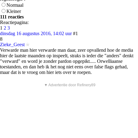
Normaal
Kleiner
111 reacties
Reactiepagina:
1
2
3
dinsdag 16 augustus 2016, 14:02 uur
#1
8
Zieke_Geest
Verwarde man hier verwarde man daar, zeer opvallend hoe de media
hier de laatste maanden op inspeelt, straks is ieder die "anders" denkt
"verward" en word je zonder pardon opgepikt..... Orwelliaanse
toestanden, en dan heb ik het nog niet eens over false flags gehad,
maar dat is te vroeg om hier iets over te roepen.
▼ Advertentie door Refinery89