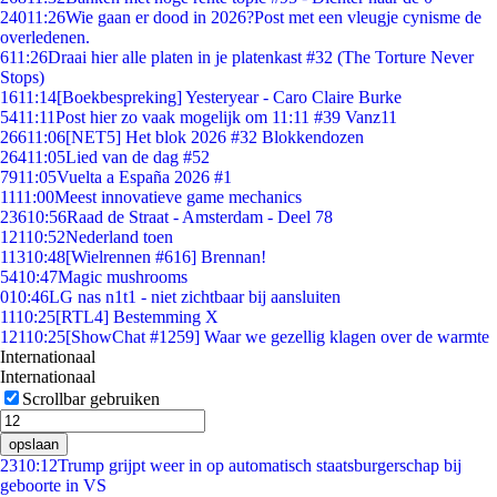
240
11:26
Wie gaan er dood in 2026?Post met een vleugje cynisme de
overledenen.
6
11:26
Draai hier alle platen in je platenkast #32 (The Torture Never
Stops)
16
11:14
[Boekbespreking] Yesteryear - Caro Claire Burke
54
11:11
Post hier zo vaak mogelijk om 11:11 #39 Vanz11
266
11:06
[NET5] Het blok 2026 #32 Blokkendozen
264
11:05
Lied van de dag #52
79
11:05
Vuelta a España 2026 #1
11
11:00
Meest innovatieve game mechanics
236
10:56
Raad de Straat - Amsterdam - Deel 78
121
10:52
Nederland toen
113
10:48
[Wielrennen #616] Brennan!
54
10:47
Magic mushrooms
0
10:46
LG nas n1t1 - niet zichtbaar bij aansluiten
11
10:25
[RTL4] Bestemming X
121
10:25
[ShowChat #1259] Waar we gezellig klagen over de warmte
Internationaal
Internationaal
Scrollbar gebruiken
opslaan
23
10:12
Trump grijpt weer in op automatisch staatsburgerschap bij
geboorte in VS