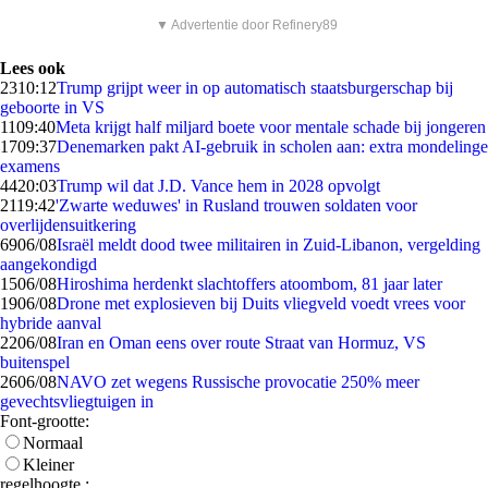
▼ Advertentie door Refinery89
Lees ook
23
10:12
Trump grijpt weer in op automatisch staatsburgerschap bij
geboorte in VS
11
09:40
Meta krijgt half miljard boete voor mentale schade bij jongeren
17
09:37
Denemarken pakt AI-gebruik in scholen aan: extra mondelinge
examens
44
20:03
Trump wil dat J.D. Vance hem in 2028 opvolgt
21
19:42
'Zwarte weduwes' in Rusland trouwen soldaten voor
overlijdensuitkering
69
06/08
Israël meldt dood twee militairen in Zuid-Libanon, vergelding
aangekondigd
15
06/08
Hiroshima herdenkt slachtoffers atoombom, 81 jaar later
19
06/08
Drone met explosieven bij Duits vliegveld voedt vrees voor
hybride aanval
22
06/08
Iran en Oman eens over route Straat van Hormuz, VS
buitenspel
26
06/08
NAVO zet wegens Russische provocatie 250% meer
gevechtsvliegtuigen in
Font-grootte:
Normaal
Kleiner
regelhoogte :