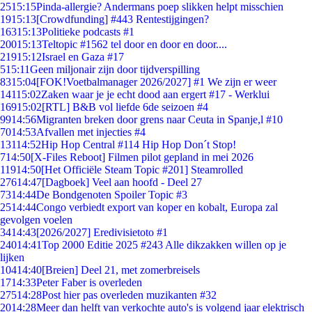
25
15:15
Pinda-allergie? Andermans poep slikken helpt misschien
19
15:13
[Crowdfunding] #443 Rentestijgingen?
163
15:13
Politieke podcasts #1
200
15:13
Teltopic #1562 tel door en door en door....
219
15:12
Israel en Gaza #17
5
15:11
Geen miljonair zijn door tijdverspilling
83
15:04
[FOK!Voetbalmanager 2026/2027] #1 We zijn er weer
141
15:02
Zaken waar je je echt dood aan ergert #17 - Werklui
169
15:02
[RTL] B&B vol liefde 6de seizoen #4
99
14:56
Migranten breken door grens naar Ceuta in Spanje,l #10
70
14:53
Afvallen met injecties #4
131
14:52
Hip Hop Central #114 Hip Hop Don´t Stop!
7
14:50
[X-Files Reboot] Filmen pilot gepland in mei 2026
119
14:50
[Het Officiële Steam Topic #201] Steamrolled
276
14:47
[Dagboek] Veel aan hoofd - Deel 27
73
14:44
De Bondgenoten Spoiler Topic #3
25
14:44
Congo verbiedt export van koper en kobalt, Europa zal
gevolgen voelen
34
14:43
[2026/2027] Eredivisietoto #1
240
14:41
Top 2000 Editie 2025 #243 Alle dikzakken willen op je
lijken
104
14:40
[Breien] Deel 21, met zomerbreisels
17
14:33
Peter Faber is overleden
275
14:28
Post hier pas overleden muzikanten #32
20
14:28
Meer dan helft van verkochte auto's is volgend jaar elektrisch