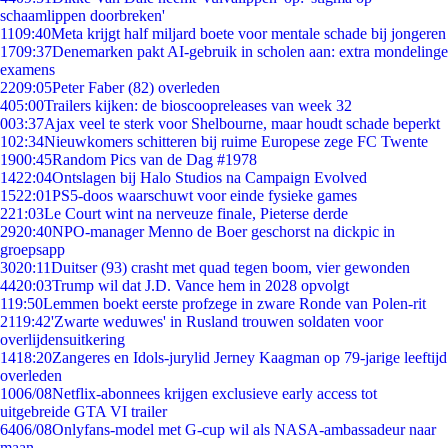
schaamlippen doorbreken'
11
09:40
Meta krijgt half miljard boete voor mentale schade bij jongeren
17
09:37
Denemarken pakt AI-gebruik in scholen aan: extra mondelinge
examens
22
09:05
Peter Faber (82) overleden
4
05:00
Trailers kijken: de bioscoopreleases van week 32
0
03:37
Ajax veel te sterk voor Shelbourne, maar houdt schade beperkt
1
02:34
Nieuwkomers schitteren bij ruime Europese zege FC Twente
19
00:45
Random Pics van de Dag #1978
14
22:04
Ontslagen bij Halo Studios na Campaign Evolved
15
22:01
PS5-doos waarschuwt voor einde fysieke games
2
21:03
Le Court wint na nerveuze finale, Pieterse derde
29
20:40
NPO-manager Menno de Boer geschorst na dickpic in
groepsapp
30
20:11
Duitser (93) crasht met quad tegen boom, vier gewonden
44
20:03
Trump wil dat J.D. Vance hem in 2028 opvolgt
1
19:50
Lemmen boekt eerste profzege in zware Ronde van Polen-rit
21
19:42
'Zwarte weduwes' in Rusland trouwen soldaten voor
overlijdensuitkering
14
18:20
Zangeres en Idols-jurylid Jerney Kaagman op 79-jarige leeftijd
overleden
10
06/08
Netflix-abonnees krijgen exclusieve early access tot
uitgebreide GTA VI trailer
64
06/08
Onlyfans-model met G-cup wil als NASA-ambassadeur naar
maan