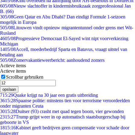
34
05/08
Kind overleden na aanrijding door AH-bestelbus in Dordrecht
6
05/08
Nieuw slachtoffer in kindermisbruikzaak zorgprofessional Jan
B. (66)
3
05/08
Geen Qatar en Abu Dhabi? Dan eindigt Formule 1-seizoen
mogelijk in Europa
5
05/08
Litouwen vindt opnieuw migrantentunnel onder grens met Wit-
Rusland
46
05/08
Progressieve Democraat El-Sayed wint nipt voorverkiezing
Michigan
14
05/08
Accell, moederbedrijf Sparta en Batavus, vraagt uitstel van
betaling aan
5
05/08
Zomervakantieweerbericht: aanhoudend zomers
Actieve items
Actieve items
Scrollbar gebruiken
opslaan
7
15:29
Quake krijgt na 30 jaar een gratis uitbreiding
36
15:28
Spaanse politie: minstens tien voor terrorisme veroordeelden
onder migranten Ceuta
30
15:28
Duitser (93) crasht met quad tegen boom, vier gewonden
23
15:27
Trump grijpt weer in op automatisch staatsburgerschap bij
geboorte in VS
18
15:16
Kabinet geeft bedrijven geen compensatie voor schade door
laagwater