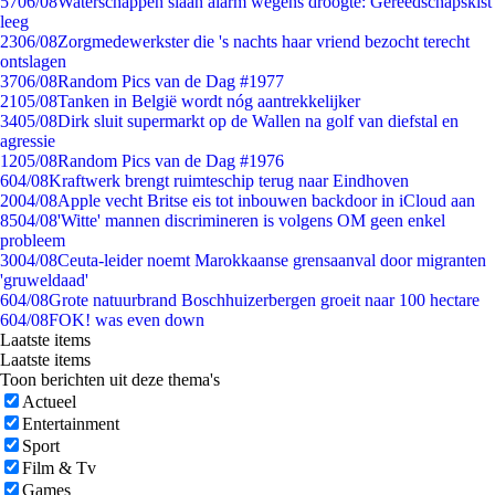
57
06/08
Waterschappen slaan alarm wegens droogte: Gereedschapskist
leeg
23
06/08
Zorgmedewerkster die 's nachts haar vriend bezocht terecht
ontslagen
37
06/08
Random Pics van de Dag #1977
21
05/08
Tanken in België wordt nóg aantrekkelijker
34
05/08
Dirk sluit supermarkt op de Wallen na golf van diefstal en
agressie
12
05/08
Random Pics van de Dag #1976
6
04/08
Kraftwerk brengt ruimteschip terug naar Eindhoven
20
04/08
Apple vecht Britse eis tot inbouwen backdoor in iCloud aan
85
04/08
'Witte' mannen discrimineren is volgens OM geen enkel
probleem
30
04/08
Ceuta-leider noemt Marokkaanse grensaanval door migranten
'gruweldaad'
6
04/08
Grote natuurbrand Boschhuizerbergen groeit naar 100 hectare
6
04/08
FOK! was even down
Laatste items
Laatste items
Toon berichten uit deze thema's
Actueel
Entertainment
Sport
Film & Tv
Games