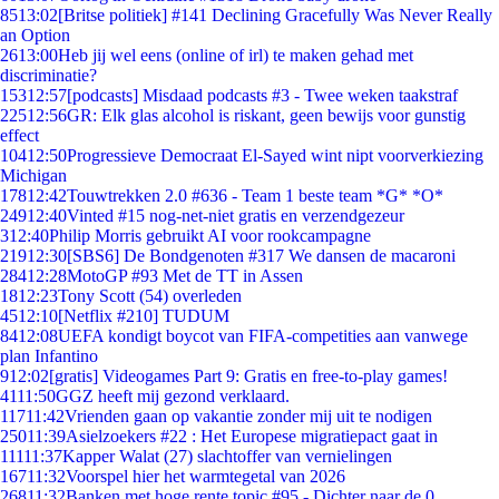
85
13:02
[Britse politiek] #141 Declining Gracefully Was Never Really
an Option
26
13:00
Heb jij wel eens (online of irl) te maken gehad met
discriminatie?
153
12:57
[podcasts] Misdaad podcasts #3 - Twee weken taakstraf
225
12:56
GR: Elk glas alcohol is riskant, geen bewijs voor gunstig
effect
104
12:50
Progressieve Democraat El-Sayed wint nipt voorverkiezing
Michigan
178
12:42
Touwtrekken 2.0 #636 - Team 1 beste team *G* *O*
249
12:40
Vinted #15 nog-net-niet gratis en verzendgezeur
3
12:40
Philip Morris gebruikt AI voor rookcampagne
219
12:30
[SBS6] De Bondgenoten #317 We dansen de macaroni
284
12:28
MotoGP #93 Met de TT in Assen
18
12:23
Tony Scott (54) overleden
45
12:10
[Netflix #210] TUDUM
84
12:08
UEFA kondigt boycot van FIFA-competities aan vanwege
plan Infantino
9
12:02
[gratis] Videogames Part 9: Gratis en free-to-play games!
41
11:50
GGZ heeft mij gezond verklaard.
117
11:42
Vrienden gaan op vakantie zonder mij uit te nodigen
250
11:39
Asielzoekers #22 : Het Europese migratiepact gaat in
111
11:37
Kapper Walat (27) slachtoffer van vernielingen
167
11:32
Voorspel hier het warmtegetal van 2026
268
11:32
Banken met hoge rente topic #95 - Dichter naar de 0