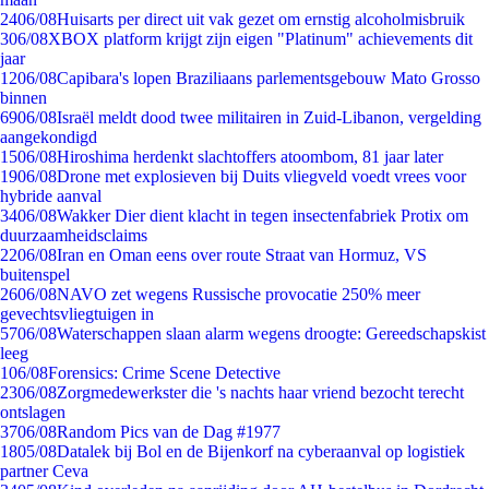
24
06/08
Huisarts per direct uit vak gezet om ernstig alcoholmisbruik
3
06/08
XBOX platform krijgt zijn eigen "Platinum" achievements dit
jaar
12
06/08
Capibara's lopen Braziliaans parlementsgebouw Mato Grosso
binnen
69
06/08
Israël meldt dood twee militairen in Zuid-Libanon, vergelding
aangekondigd
15
06/08
Hiroshima herdenkt slachtoffers atoombom, 81 jaar later
19
06/08
Drone met explosieven bij Duits vliegveld voedt vrees voor
hybride aanval
34
06/08
Wakker Dier dient klacht in tegen insectenfabriek Protix om
duurzaamheidsclaims
22
06/08
Iran en Oman eens over route Straat van Hormuz, VS
buitenspel
26
06/08
NAVO zet wegens Russische provocatie 250% meer
gevechtsvliegtuigen in
57
06/08
Waterschappen slaan alarm wegens droogte: Gereedschapskist
leeg
1
06/08
Forensics: Crime Scene Detective
23
06/08
Zorgmedewerkster die 's nachts haar vriend bezocht terecht
ontslagen
37
06/08
Random Pics van de Dag #1977
18
05/08
Datalek bij Bol en de Bijenkorf na cyberaanval op logistiek
partner Ceva