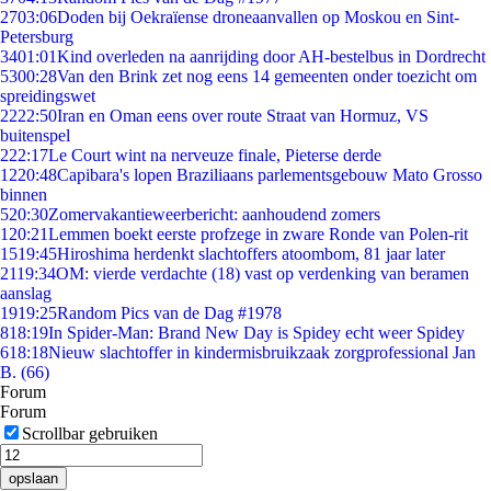
27
03:06
Doden bij Oekraïense droneaanvallen op Moskou en Sint-
Petersburg
34
01:01
Kind overleden na aanrijding door AH-bestelbus in Dordrecht
53
00:28
Van den Brink zet nog eens 14 gemeenten onder toezicht om
spreidingswet
22
22:50
Iran en Oman eens over route Straat van Hormuz, VS
buitenspel
2
22:17
Le Court wint na nerveuze finale, Pieterse derde
12
20:48
Capibara's lopen Braziliaans parlementsgebouw Mato Grosso
binnen
5
20:30
Zomervakantieweerbericht: aanhoudend zomers
1
20:21
Lemmen boekt eerste profzege in zware Ronde van Polen-rit
15
19:45
Hiroshima herdenkt slachtoffers atoombom, 81 jaar later
21
19:34
OM: vierde verdachte (18) vast op verdenking van beramen
aanslag
19
19:25
Random Pics van de Dag #1978
8
18:19
In Spider-Man: Brand New Day is Spidey echt weer Spidey
6
18:18
Nieuw slachtoffer in kindermisbruikzaak zorgprofessional Jan
B. (66)
Forum
Forum
Scrollbar gebruiken
opslaan