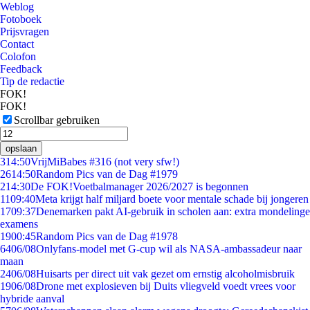
Weblog
Fotoboek
Prijsvragen
Contact
Colofon
Feedback
Tip de redactie
FOK!
FOK!
Scrollbar gebruiken
opslaan
3
14:50
VrijMiBabes #316 (not very sfw!)
26
14:50
Random Pics van de Dag #1979
2
14:30
De FOK!Voetbalmanager 2026/2027 is begonnen
11
09:40
Meta krijgt half miljard boete voor mentale schade bij jongeren
17
09:37
Denemarken pakt AI-gebruik in scholen aan: extra mondelinge
examens
19
00:45
Random Pics van de Dag #1978
64
06/08
Onlyfans-model met G-cup wil als NASA-ambassadeur naar
maan
24
06/08
Huisarts per direct uit vak gezet om ernstig alcoholmisbruik
19
06/08
Drone met explosieven bij Duits vliegveld voedt vrees voor
hybride aanval