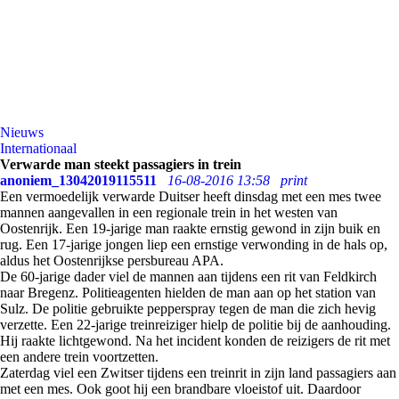
Nieuws
Internationaal
Verwarde man steekt passagiers in trein
anoniem_13042019115511
16-08-2016 13:58
print
Een vermoedelijk verwarde Duitser heeft dinsdag met een mes twee
mannen aangevallen in een regionale trein in het westen van
Oostenrijk. Een 19-jarige man raakte ernstig gewond in zijn buik en
rug. Een 17-jarige jongen liep een ernstige verwonding in de hals op,
aldus het Oostenrijkse persbureau APA.
De 60-jarige dader viel de mannen aan tijdens een rit van Feldkirch
naar Bregenz. Politieagenten hielden de man aan op het station van
Sulz. De politie gebruikte pepperspray tegen de man die zich hevig
verzette. Een 22-jarige treinreiziger hielp de politie bij de aanhouding.
Hij raakte lichtgewond. Na het incident konden de reizigers de rit met
een andere trein voortzetten.
Zaterdag viel een Zwitser tijdens een treinrit in zijn land passagiers aan
met een mes. Ook goot hij een brandbare vloeistof uit. Daardoor