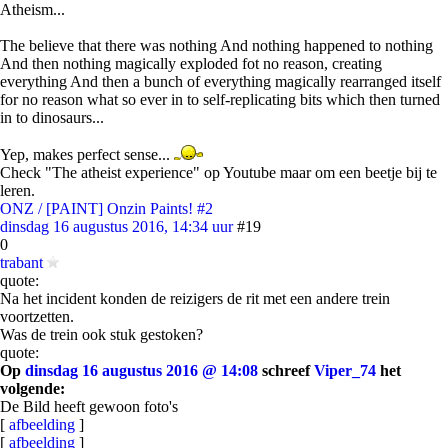
Atheism...
The believe that there was nothing And nothing happened to nothing
And then nothing magically exploded fot no reason, creating
everything And then a bunch of everything magically rearranged itself
for no reason what so ever in to self-replicating bits which then turned
in to dinosaurs...
Yep, makes perfect sense...
Check "The atheist experience" op Youtube maar om een beetje bij te
leren.
ONZ / [PAINT] Onzin Paints! #2
dinsdag 16 augustus 2016, 14:34 uur
#19
0
trabant
quote:
Na het incident konden de reizigers de rit met een andere trein
voortzetten.
Was de trein ook stuk gestoken?
quote:
Op
dinsdag 16 augustus 2016 @ 14:08
schreef
Viper_74
het
volgende:
De Bild heeft gewoon foto's
[
afbeelding
]
[
afbeelding
]