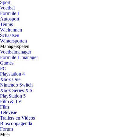
Sport
Voetbal
Formule 1
Autosport
Tennis
Wielrennen
Schaatsen
Wintersporten
Managerspelen
Voetbalmanager
Formule 1-manager
Games
PC
Playstation 4
Xbox One
Nintendo Switch
Xbox Series X|S
PlayStation 5
Film & TV
Film
Televisie
Trailers en Videos
Bioscoopagenda
Forum
Meer