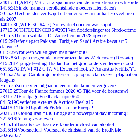
240
15:31
[AMV] VS #1312 spammers van de internationale rechtsorde
14
15:31
Single mannen verplichtsingle moeders laten daten?
50
15:30
Techniekles verdwijnt uit onderbouw: maar half zo veel uren
als 2007
140
15:30
[WLR SC #417] Nieuw deel openen was kaputt
177
15:30
[INFLUENCERS #295] Van flodderslinger tot Shrek-crème
30
15:30
Trump wil dat J.D. Vance hem in 2028 opvolgt
6
15:29
Defensiepact Pakistan, Turkije en Saudi-Arabië bevat art.5
clausule?
61
15:29
Vrouwen willen geen man meer #30
1
15:28
Schapen mogen niet meer grazen langs Waddenzee (Droogte)
4
15:28
14-jarige leerling Thailand schiet grootouders en leraren dood
65
15:27
GTA VI #12 GTA VI Extended look 27 Augustus Netflix/YT
40
15:27
Jonge Cambridge professor stapt op na claims over plagiaat en
leugens
36
15:26
Zou je vreemdgaan in een relatie kunnen vergeven?
270
15:25
Tour de France femmes 2026 #3 Tijd voor de borstcrawl
233
15:21
Frontpage Feedback Topic #60
84
15:19
Overleden Acteurs & Actrices Deel #15
144
15:17
De EU-politiek #6 Musk naar Europa!
202
15:16
Oorlog Iran #136 Bridge and powerplant day incoming?
32
15:16
Eeuwig voortleven
70
15:16
Huisarts doet haar werk onder invloed van alcohol
38
15:15
[Voorspellen] Voorspel de eindstand van de Eredivisie
2026/2027