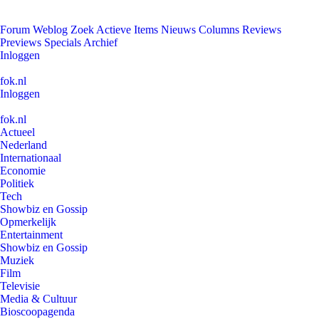
Forum
Weblog
Zoek
Actieve Items
Nieuws
Columns
Reviews
Previews
Specials
Archief
Inloggen
fok.nl
Inloggen
fok.nl
Actueel
Nederland
Internationaal
Economie
Politiek
Tech
Showbiz en Gossip
Opmerkelijk
Entertainment
Showbiz en Gossip
Muziek
Film
Televisie
Media & Cultuur
Bioscoopagenda