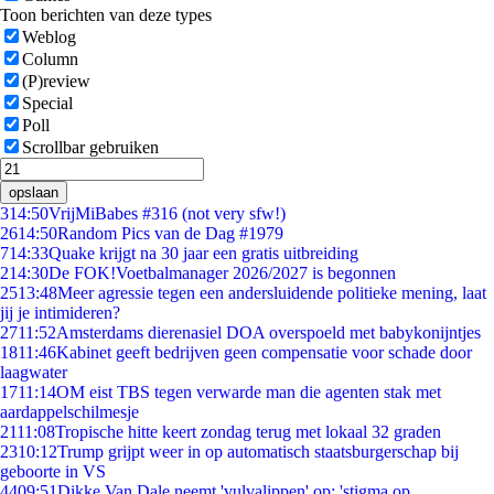
Toon berichten van deze types
Weblog
Column
(P)review
Special
Poll
Scrollbar gebruiken
opslaan
3
14:50
VrijMiBabes #316 (not very sfw!)
26
14:50
Random Pics van de Dag #1979
7
14:33
Quake krijgt na 30 jaar een gratis uitbreiding
2
14:30
De FOK!Voetbalmanager 2026/2027 is begonnen
25
13:48
Meer agressie tegen een andersluidende politieke mening, laat
jij je intimideren?
27
11:52
Amsterdams dierenasiel DOA overspoeld met babykonijntjes
18
11:46
Kabinet geeft bedrijven geen compensatie voor schade door
laagwater
17
11:14
OM eist TBS tegen verwarde man die agenten stak met
aardappelschilmesje
21
11:08
Tropische hitte keert zondag terug met lokaal 32 graden
23
10:12
Trump grijpt weer in op automatisch staatsburgerschap bij
geboorte in VS
44
09:51
Dikke Van Dale neemt 'vulvalippen' op: 'stigma op