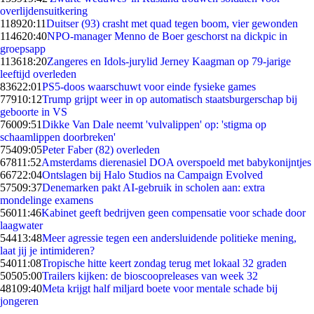
overlijdensuitkering
1189
20:11
Duitser (93) crasht met quad tegen boom, vier gewonden
1146
20:40
NPO-manager Menno de Boer geschorst na dickpic in
groepsapp
1136
18:20
Zangeres en Idols-jurylid Jerney Kaagman op 79-jarige
leeftijd overleden
836
22:01
PS5-doos waarschuwt voor einde fysieke games
779
10:12
Trump grijpt weer in op automatisch staatsburgerschap bij
geboorte in VS
760
09:51
Dikke Van Dale neemt 'vulvalippen' op: 'stigma op
schaamlippen doorbreken'
754
09:05
Peter Faber (82) overleden
678
11:52
Amsterdams dierenasiel DOA overspoeld met babykonijntjes
667
22:04
Ontslagen bij Halo Studios na Campaign Evolved
575
09:37
Denemarken pakt AI-gebruik in scholen aan: extra
mondelinge examens
560
11:46
Kabinet geeft bedrijven geen compensatie voor schade door
laagwater
544
13:48
Meer agressie tegen een andersluidende politieke mening,
laat jij je intimideren?
540
11:08
Tropische hitte keert zondag terug met lokaal 32 graden
505
05:00
Trailers kijken: de bioscoopreleases van week 32
481
09:40
Meta krijgt half miljard boete voor mentale schade bij
jongeren