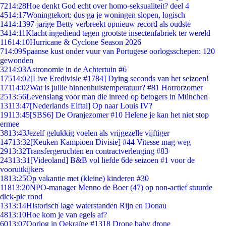
72
14:28
Hoe denkt God echt over homo-seksualiteit? deel 4
45
14:17
Woningtekort: dus ga je woningen slopen, logisch
14
14:13
97-jarige Betty verbreekt opnieuw record als oudste
34
14:11
Klacht ingediend tegen grootste insectenfabriek ter wereld
116
14:10
Hurricane & Cyclone Season 2026
7
14:09
Spaanse kust onder vuur van Portugese oorlogsschepen: 120
gewonden
32
14:03
Astronomie in de Achtertuin #6
175
14:02
[Live Eredivisie #1784] Dying seconds van het seizoen!
171
14:02
Wat is jullie binnenhuistemperatuur? #81 Horrorzomer
25
13:56
Levenslang voor man die inreed op betogers in München
131
13:47
[Nederlands Elftal] Op naar Louis IV?
191
13:45
[SBS6] De Oranjezomer #10 Helene je kan het niet stop
ermee
38
13:43
Jezelf gelukkig voelen als vrijgezelle vijftiger
147
13:32
[Keuken Kampioen Divisie] #44 Vitesse mag weg
29
13:32
Transfergeruchten en contractverlenging #83
243
13:31
[Videoland] B&B vol liefde 6de seizoen #1 voor de
vooruitkijkers
18
13:25
Op vakantie met (kleine) kinderen #30
118
13:20
NPO-manager Menno de Boer (47) op non-actief stuurde
dick-pic rond
13
13:14
Historisch lage waterstanden Rijn en Donau
48
13:10
Hoe kom je van egels af?
60
13:07
Oorlog in Oekraïne #1318 Drone baby drone