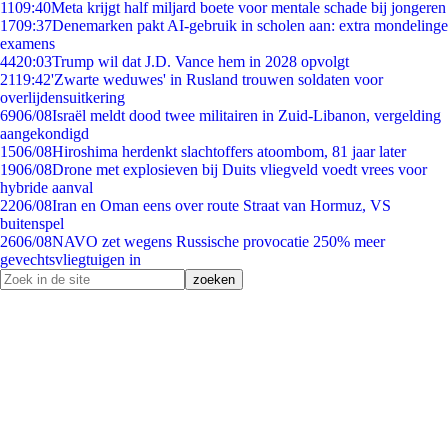
11
09:40
Meta krijgt half miljard boete voor mentale schade bij jongeren
17
09:37
Denemarken pakt AI-gebruik in scholen aan: extra mondelinge
examens
44
20:03
Trump wil dat J.D. Vance hem in 2028 opvolgt
21
19:42
'Zwarte weduwes' in Rusland trouwen soldaten voor
overlijdensuitkering
69
06/08
Israël meldt dood twee militairen in Zuid-Libanon, vergelding
aangekondigd
15
06/08
Hiroshima herdenkt slachtoffers atoombom, 81 jaar later
19
06/08
Drone met explosieven bij Duits vliegveld voedt vrees voor
hybride aanval
22
06/08
Iran en Oman eens over route Straat van Hormuz, VS
buitenspel
26
06/08
NAVO zet wegens Russische provocatie 250% meer
gevechtsvliegtuigen in