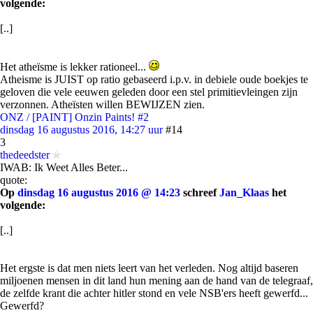
volgende:
[..]
Het atheïsme is lekker rationeel...
Atheisme is JUIST op ratio gebaseerd i.p.v. in debiele oude boekjes te
geloven die vele eeuwen geleden door een stel primitievleingen zijn
verzonnen. Atheïsten willen BEWIJZEN zien.
ONZ / [PAINT] Onzin Paints! #2
dinsdag 16 augustus 2016, 14:27 uur
#14
3
thedeedster
IWAB: Ik Weet Alles Beter...
quote:
Op
dinsdag 16 augustus 2016 @ 14:23
schreef
Jan_Klaas
het
volgende:
[..]
Het ergste is dat men niets leert van het verleden. Nog altijd baseren
miljoenen mensen in dit land hun mening aan de hand van de telegraaf,
de zelfde krant die achter hitler stond en vele NSB'ers heeft gewerfd...
Gewerfd?