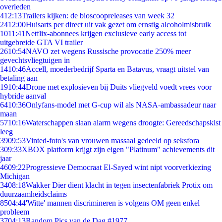
overleden
4
12:13
Trailers kijken: de bioscoopreleases van week 32
24
12:00
Huisarts per direct uit vak gezet om ernstig alcoholmisbruik
10
11:41
Netflix-abonnees krijgen exclusieve early access tot
uitgebreide GTA VI trailer
26
10:54
NAVO zet wegens Russische provocatie 250% meer
gevechtsvliegtuigen in
14
10:46
Accell, moederbedrijf Sparta en Batavus, vraagt uitstel van
betaling aan
19
10:44
Drone met explosieven bij Duits vliegveld voedt vrees voor
hybride aanval
64
10:36
Onlyfans-model met G-cup wil als NASA-ambassadeur naar
maan
57
10:16
Waterschappen slaan alarm wegens droogte: Gereedschapskist
leeg
39
09:53
Vinted-foto's van vrouwen massaal gedeeld op seksfora
3
09:33
XBOX platform krijgt zijn eigen "Platinum" achievements dit
jaar
46
09:22
Progressieve Democraat El-Sayed wint nipt voorverkiezing
Michigan
34
08:18
Wakker Dier dient klacht in tegen insectenfabriek Protix om
duurzaamheidsclaims
85
04:44
'Witte' mannen discrimineren is volgens OM geen enkel
probleem
37
04:13
Random Pics van de Dag #1977