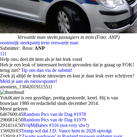
Verwarde man steekt passagiers in trein (Foto: ANP)
oostenrijk
steekpartij
trein
verwarde man
Submitter:
Bron:
ANP
111
Help ons; deel dit item als je het leuk vond
Heb je een leuk of interessant bericht gevonden dat je graag op FOK!
terug ziet?
Tip ons dan via de submit!
Zoek jij altijd de leukste nieuwtjes en kun je daar leuk over schrijven?
Meld je aan als nieuwsposter!
anoniem_13042019115511
YokiKater is een gezellige, prettig gestoorde, kerel. Hij is van
bouwjaar 1980 en redactielid sinds december 2014.
Meest gelezen
64676
00:45
Random Pics van de Dag #1978
29668
14:50
Random Pics van de Dag #1979
29141
14:50
VrijMiBabes #316 (not very sfw!)
1569
20:03
Trump wil dat J.D. Vance hem in 2028 opvolgt
1539
19:42
'Zwarte weduwes' in Rusland trouwen soldaten voor