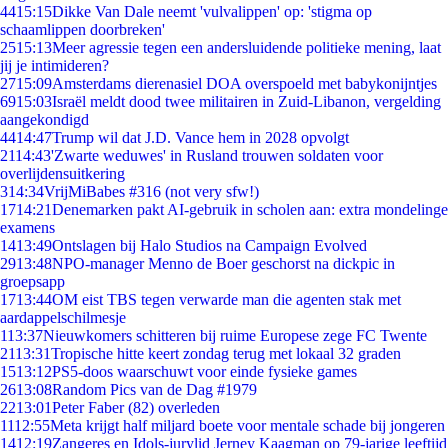
44
15:15
Dikke Van Dale neemt 'vulvalippen' op: 'stigma op
schaamlippen doorbreken'
25
15:13
Meer agressie tegen een andersluidende politieke mening, laat
jij je intimideren?
27
15:09
Amsterdams dierenasiel DOA overspoeld met babykonijntjes
69
15:03
Israël meldt dood twee militairen in Zuid-Libanon, vergelding
aangekondigd
44
14:47
Trump wil dat J.D. Vance hem in 2028 opvolgt
21
14:43
'Zwarte weduwes' in Rusland trouwen soldaten voor
overlijdensuitkering
3
14:34
VrijMiBabes #316 (not very sfw!)
17
14:21
Denemarken pakt AI-gebruik in scholen aan: extra mondelinge
examens
14
13:49
Ontslagen bij Halo Studios na Campaign Evolved
29
13:48
NPO-manager Menno de Boer geschorst na dickpic in
groepsapp
17
13:44
OM eist TBS tegen verwarde man die agenten stak met
aardappelschilmesje
1
13:37
Nieuwkomers schitteren bij ruime Europese zege FC Twente
21
13:31
Tropische hitte keert zondag terug met lokaal 32 graden
15
13:12
PS5-doos waarschuwt voor einde fysieke games
26
13:08
Random Pics van de Dag #1979
22
13:01
Peter Faber (82) overleden
11
12:55
Meta krijgt half miljard boete voor mentale schade bij jongeren
14
12:19
Zangeres en Idols-jurylid Jerney Kaagman op 79-jarige leeftijd