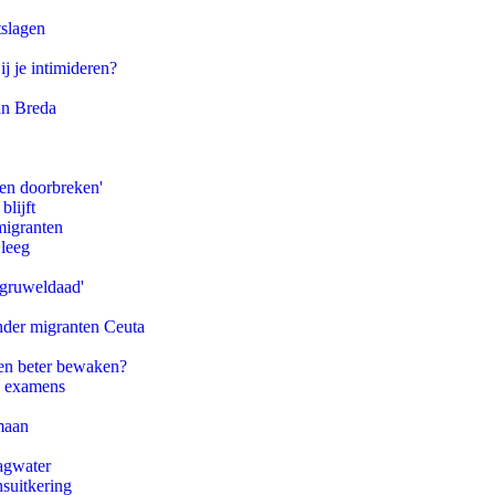
tslagen
ij je intimideren?
an Breda
pen doorbreken'
blijft
migranten
 leeg
'gruweldaad'
onder migranten Ceuta
en beter bewaken?
e examens
maan
agwater
suitkering