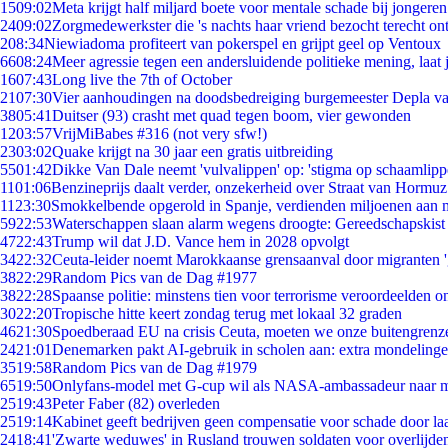
15
09:02
Meta krijgt half miljard boete voor mentale schade bij jongeren
24
09:02
Zorgmedewerkster die 's nachts haar vriend bezocht terecht on
2
08:34
Niewiadoma profiteert van pokerspel en grijpt geel op Ventoux
66
08:24
Meer agressie tegen een andersluidende politieke mening, laat j
16
07:43
Long live the 7th of October
21
07:30
Vier aanhoudingen na doodsbedreiging burgemeester Depla v
38
05:41
Duitser (93) crasht met quad tegen boom, vier gewonden
12
03:57
VrijMiBabes #316 (not very sfw!)
23
03:02
Quake krijgt na 30 jaar een gratis uitbreiding
55
01:42
Dikke Van Dale neemt 'vulvalippen' op: 'stigma op schaamlip
11
01:06
Benzineprijs daalt verder, onzekerheid over Straat van Hormuz 
11
23:30
Smokkelbende opgerold in Spanje, verdienden miljoenen aan 
59
22:53
Waterschappen slaan alarm wegens droogte: Gereedschapskist
47
22:43
Trump wil dat J.D. Vance hem in 2028 opvolgt
34
22:32
Ceuta-leider noemt Marokkaanse grensaanval door migranten 
38
22:29
Random Pics van de Dag #1977
38
22:28
Spaanse politie: minstens tien voor terrorisme veroordeelden 
30
22:20
Tropische hitte keert zondag terug met lokaal 32 graden
46
21:30
Spoedberaad EU na crisis Ceuta, moeten we onze buitengrenz
24
21:01
Denemarken pakt AI-gebruik in scholen aan: extra mondeling
35
19:58
Random Pics van de Dag #1979
65
19:50
Onlyfans-model met G-cup wil als NASA-ambassadeur naar 
25
19:43
Peter Faber (82) overleden
25
19:14
Kabinet geeft bedrijven geen compensatie voor schade door la
24
18:41
'Zwarte weduwes' in Rusland trouwen soldaten voor overlijden