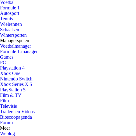
Voetbal
Formule 1
Autosport
Tennis
Wielrennen
Schaatsen
Wintersporten
Managerspelen
Voetbalmanager
Formule 1-manager
Games
PC
Playstation 4
Xbox One
Nintendo Switch
Xbox Series X|S
PlayStation 5
Film & TV
Film
Televisie
Trailers en Videos
Bioscoopagenda
Forum
Meer
Weblog