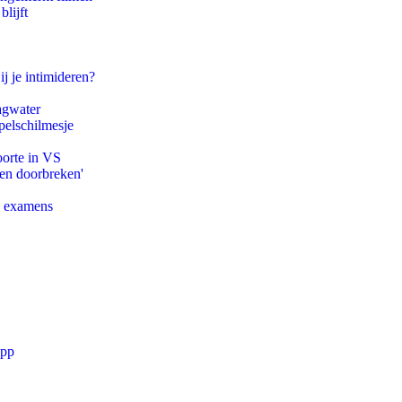
lijft
ij je intimideren?
agwater
pelschilmesje
oorte in VS
pen doorbreken'
e examens
app