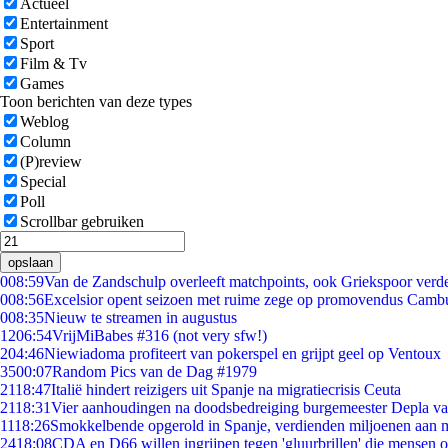
Actueel
Entertainment
Sport
Film & Tv
Games
Toon berichten van deze types
Weblog
Column
(P)review
Special
Poll
Scrollbar gebruiken
opslaan
0
08:59
Van de Zandschulp overleeft matchpoints, ook Griekspoor verde
0
08:56
Excelsior opent seizoen met ruime zege op promovendus Camb
0
08:35
Nieuw te streamen in augustus
12
06:54
VrijMiBabes #316 (not very sfw!)
2
04:46
Niewiadoma profiteert van pokerspel en grijpt geel op Ventoux
35
00:07
Random Pics van de Dag #1979
21
18:47
Italië hindert reizigers uit Spanje na migratiecrisis Ceuta
21
18:31
Vier aanhoudingen na doodsbedreiging burgemeester Depla v
11
18:26
Smokkelbende opgerold in Spanje, verdienden miljoenen aan 
24
18:08
CDA en D66 willen ingrijpen tegen 'gluurbrillen' die mensen 