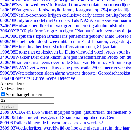
24
06/08
'Zwarte weduwes' in Rusland trouwen soldaten voor overlijden
14
06/08
Zangeres en Idols-jurylid Jerney Kaagman op 79-jarige leeftij
10
06/08
Netflix-abonnees krijgen exclusieve early access tot uitgebreid
65
06/08
Onlyfans-model met G-cup wil als NASA-ambassadeur naar 
24
06/08
Huisarts per direct uit vak gezet om ernstig alcoholmisbruik
3
06/08
XBOX platform krijgt zijn eigen "Platinum" achievements dit ja
12
06/08
Capibara's lopen Braziliaans parlementsgebouw Mato Grosso 
69
06/08
Israël meldt dood twee militairen in Zuid-Libanon, vergeldin
15
06/08
Hiroshima herdenkt slachtoffers atoombom, 81 jaar later
19
06/08
Drone met explosieven bij Duits vliegveld voedt vrees voor hy
34
06/08
Wakker Dier dient klacht in tegen insectenfabriek Protix om 
22
06/08
Iran en Oman eens over route Straat van Hormuz, VS buitensp
26
06/08
NAVO zet wegens Russische provocatie 250% meer gevechtsvl
59
06/08
Waterschappen slaan alarm wegens droogte: Gereedschapskist
1
06/08
Forensics: Crime Scene Detective
Actieve items
Actieve items
Scrollbar gebruiken
opslaan
25
09:07
CDA en D66 willen ingrijpen tegen 'gluurbrillen' die mensen 
21
09:06
Italië hindert reizigers uit Spanje na migratiecrisis Ceuta
8
09:06
Trailers kijken: de bioscoopreleases van week 32
36
09:03
Voedselprijzen wereldwijd op hoogste niveau in ruim drie jaar