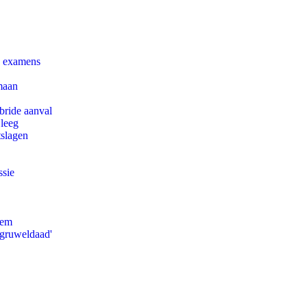
e examens
maan
bride aanval
 leeg
tslagen
ssie
eem
'gruweldaad'