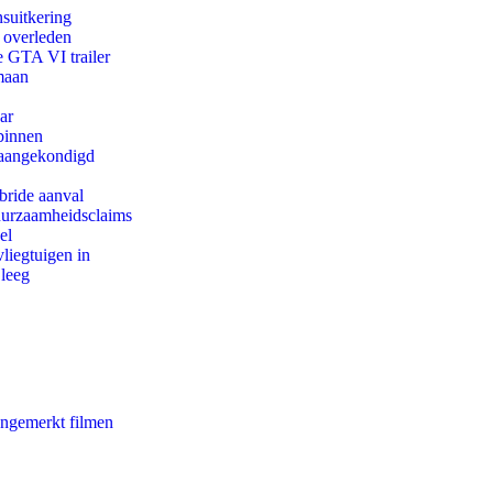
suitkering
d overleden
e GTA VI trailer
maan
ar
binnen
g aangekondigd
bride aanval
duurzaamheidsclaims
el
iegtuigen in
 leeg
ongemerkt filmen