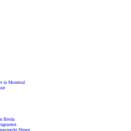
r in Montreal
uur
an Breda
migranten
ongemerkt filmen