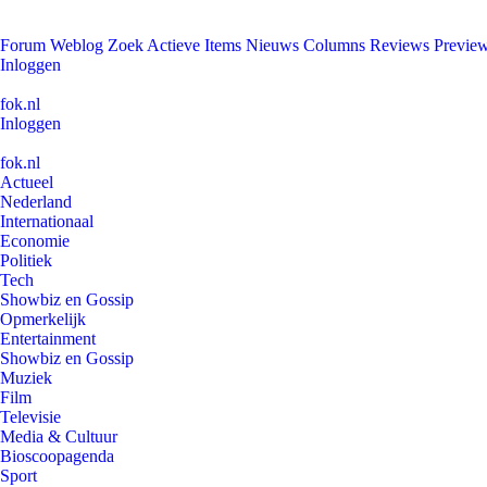
Forum
Weblog
Zoek
Actieve Items
Nieuws
Columns
Reviews
Previe
Inloggen
fok.nl
Inloggen
fok.nl
Actueel
Nederland
Internationaal
Economie
Politiek
Tech
Showbiz en Gossip
Opmerkelijk
Entertainment
Showbiz en Gossip
Muziek
Film
Televisie
Media & Cultuur
Bioscoopagenda
Sport