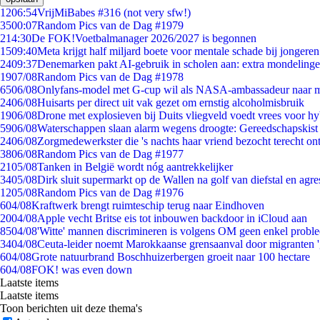
12
06:54
VrijMiBabes #316 (not very sfw!)
35
00:07
Random Pics van de Dag #1979
2
14:30
De FOK!Voetbalmanager 2026/2027 is begonnen
15
09:40
Meta krijgt half miljard boete voor mentale schade bij jongeren
24
09:37
Denemarken pakt AI-gebruik in scholen aan: extra mondeling
19
07/08
Random Pics van de Dag #1978
65
06/08
Onlyfans-model met G-cup wil als NASA-ambassadeur naar 
24
06/08
Huisarts per direct uit vak gezet om ernstig alcoholmisbruik
19
06/08
Drone met explosieven bij Duits vliegveld voedt vrees voor hy
59
06/08
Waterschappen slaan alarm wegens droogte: Gereedschapskist
24
06/08
Zorgmedewerkster die 's nachts haar vriend bezocht terecht on
38
06/08
Random Pics van de Dag #1977
21
05/08
Tanken in België wordt nóg aantrekkelijker
34
05/08
Dirk sluit supermarkt op de Wallen na golf van diefstal en agre
12
05/08
Random Pics van de Dag #1976
6
04/08
Kraftwerk brengt ruimteschip terug naar Eindhoven
20
04/08
Apple vecht Britse eis tot inbouwen backdoor in iCloud aan
85
04/08
'Witte' mannen discrimineren is volgens OM geen enkel probl
34
04/08
Ceuta-leider noemt Marokkaanse grensaanval door migranten 
6
04/08
Grote natuurbrand Boschhuizerbergen groeit naar 100 hectare
6
04/08
FOK! was even down
Laatste items
Laatste items
Toon berichten uit deze thema's