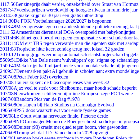
11
17:56
Benzineprijs daalt verder, onzekerheid over Straat van Hormuz b
36
17:47
Voedselprijzen wereldwijd op hoogste niveau in ruim drie jaar
23
14:33
Quake krijgt na 30 jaar een gratis uitbreiding
2
14:30
De FOK!Voetbalmanager 2026/2027 is begonnen
66
13:48
Meer agressie tegen een andersluidende politieke mening, laat j
31
11:52
Amsterdams dierenasiel DOA overspoeld met babykonijntjes
25
11:46
Kabinet geeft bedrijven geen compensatie voor schade door la
23
11:14
OM eist TBS tegen verwarde man die agenten stak met aardap
30
11:08
Tropische hitte keert zondag terug met lokaal 32 graden
30
10:12
Trump grijpt weer in op automatisch staatsburgerschap bij geb
55
09:51
Dikke Van Dale neemt 'vulvalippen' op: 'stigma op schaamlip
15
09:40
Meta krijgt half miljard boete voor mentale schade bij jongeren
24
09:37
Denemarken pakt AI-gebruik in scholen aan: extra mondeling
25
07/08
Peter Faber (82) overleden
8
07/08
Trailers kijken: de bioscoopreleases van week 32
0
07/08
Ajax veel te sterk voor Shelbourne, maar houdt schade beperkt
1
07/08
Nieuwkomers schitteren bij ruime Europese zege FC Twente
19
07/08
Random Pics van de Dag #1978
15
06/08
Ontslagen bij Halo Studios na Campaign Evolved
19
06/08
PS5-doos waarschuwt voor einde fysieke games
2
06/08
Le Court wint na nerveuze finale, Pieterse derde
29
06/08
NPO-manager Menno de Boer geschorst na dickpic in groeps
38
06/08
Duitser (93) crasht met quad tegen boom, vier gewonden
47
06/08
Trump wil dat J.D. Vance hem in 2028 opvolgt
1
06/08
Lemmen boekt eerste profzege in zware Ronde van Polen-rit