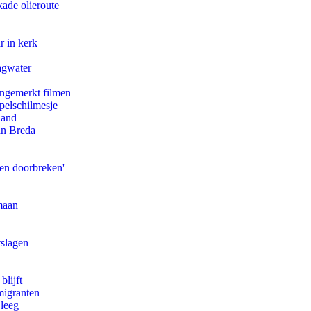
kade olieroute
r in kerk
agwater
ongemerkt filmen
pelschilmesje
land
an Breda
pen doorbreken'
maan
tslagen
blijft
migranten
 leeg