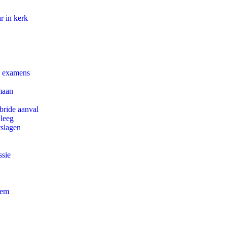
r in kerk
e examens
maan
bride aanval
 leeg
tslagen
ssie
eem