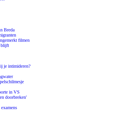
an Breda
migranten
ongemerkt filmen
lijft
ij je intimideren?
agwater
pelschilmesje
oorte in VS
pen doorbreken'
e examens