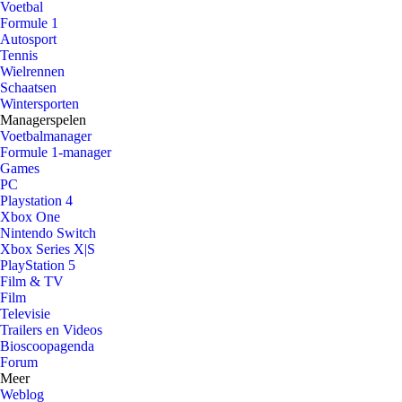
Voetbal
Formule 1
Autosport
Tennis
Wielrennen
Schaatsen
Wintersporten
Managerspelen
Voetbalmanager
Formule 1-manager
Games
PC
Playstation 4
Xbox One
Nintendo Switch
Xbox Series X|S
PlayStation 5
Film & TV
Film
Televisie
Trailers en Videos
Bioscoopagenda
Forum
Meer
Weblog