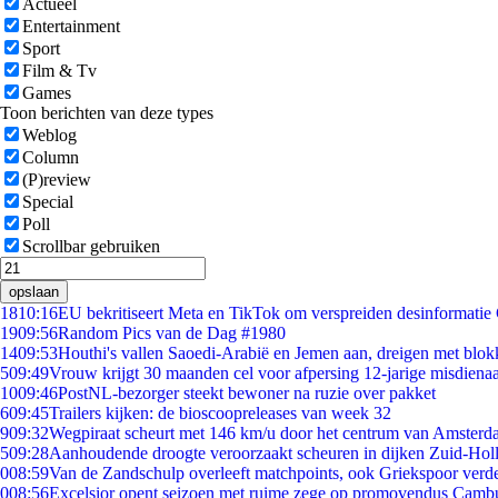
Actueel
Entertainment
Sport
Film & Tv
Games
Toon berichten van deze types
Weblog
Column
(P)review
Special
Poll
Scrollbar gebruiken
opslaan
18
10:16
EU bekritiseert Meta en TikTok om verspreiden desinformatie
19
09:56
Random Pics van de Dag #1980
14
09:53
Houthi's vallen Saoedi-Arabië en Jemen aan, dreigen met blok
5
09:49
Vrouw krijgt 30 maanden cel voor afpersing 12-jarige misdienaa
10
09:46
PostNL-bezorger steekt bewoner na ruzie over pakket
6
09:45
Trailers kijken: de bioscoopreleases van week 32
9
09:32
Wegpiraat scheurt met 146 km/u door het centrum van Amster
5
09:28
Aanhoudende droogte veroorzaakt scheuren in dijken Zuid-Hol
0
08:59
Van de Zandschulp overleeft matchpoints, ook Griekspoor verde
0
08:56
Excelsior opent seizoen met ruime zege op promovendus Camb