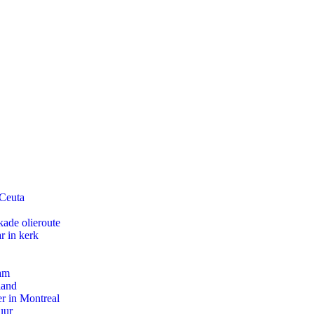
 Ceuta
kade olieroute
r in kerk
dam
land
r in Montreal
uur