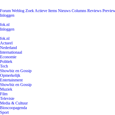
Forum
Weblog
Zoek
Actieve Items
Nieuws
Columns
Reviews
Previe
Inloggen
fok.nl
Inloggen
fok.nl
Actueel
Nederland
Internationaal
Economie
Politiek
Tech
Showbiz en Gossip
Opmerkelijk
Entertainment
Showbiz en Gossip
Muziek
Film
Televisie
Media & Cultuur
Bioscoopagenda
Sport