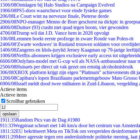
15
06/08
Ontslagen bij Halo Studios na Campaign Evolved
19
06/08
PS5-doos waarschuwt voor einde fysieke games
2
06/08
Le Court wint na nerveuze finale, Pieterse derde
29
06/08
NPO-manager Menno de Boer geschorst na dickpic in groeps
40
06/08
Duitser (93) crasht met quad tegen boom, vier gewonden
47
06/08
Trump wil dat J.D. Vance hem in 2028 opvolgt
1
06/08
Lemmen boekt eerste profzege in zware Ronde van Polen-rit
24
06/08
'Zwarte weduwes' in Rusland trouwen soldaten voor overlijden
14
06/08
Zangeres en Idols-jurylid Jerney Kaagman op 79-jarige leeftij
10
06/08
Netflix-abonnees krijgen exclusieve early access tot uitgebreid
66
06/08
Onlyfans-model met G-cup wil als NASA-ambassadeur naar 
25
06/08
Huisarts per direct uit vak gezet om ernstig alcoholmisbruik
3
06/08
XBOX platform krijgt zijn eigen "Platinum" achievements dit ja
12
06/08
Capibara's lopen Braziliaans parlementsgebouw Mato Grosso 
69
06/08
Israël meldt dood twee militairen in Zuid-Libanon, vergeldin
Actieve items
Actieve items
Scrollbar gebruiken
opslaan
19
11:35
Random Pics van de Dag #1980
9
11:33
Wegpiraat scheurt met 146 km/u door het centrum van Amsterd
18
11:32
EU bekritiseert Meta en TikTok om verspreiden desinformatie
68
11:29
Meer agressie tegen een andersluidende politieke mening, laat ji