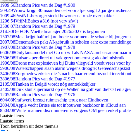
19
09:56
Random Pics van de Dag #1980
5
09:49
Vrouw krijgt 30 maanden cel voor afpersing 12-jarige misdienaa
10
09:46
PostNL-bezorger steekt bewoner na ruzie over pakket
12
06:54
VrijMiBabes #316 (not very sfw!)
35
00:07
Random Pics van de Dag #1979
2
14:30
De FOK!Voetbalmanager 2026/2027 is begonnen
15
07/08
Meta krijgt half miljard boete voor mentale schade bij jongeren
20
07/08
Denemarken pakt AI-gebruik in scholen aan: extra mondeling
19
07/08
Random Pics van de Dag #1978
66
06/08
Onlyfans-model met G-cup wil als NASA-ambassadeur naar 
25
06/08
Huisarts per direct uit vak gezet om ernstig alcoholmisbruik
19
06/08
Drone met explosieven bij Duits vliegveld voedt vrees voor hy
59
06/08
Waterschappen slaan alarm wegens droogte: Gereedschapskist
24
06/08
Zorgmedewerkster die 's nachts haar vriend bezocht terecht on
38
06/08
Random Pics van de Dag #1977
21
05/08
Tanken in België wordt nóg aantrekkelijker
34
05/08
Dirk sluit supermarkt op de Wallen na golf van diefstal en agre
12
05/08
Random Pics van de Dag #1976
6
04/08
Kraftwerk brengt ruimteschip terug naar Eindhoven
20
04/08
Apple vecht Britse eis tot inbouwen backdoor in iCloud aan
85
04/08
'Witte' mannen discrimineren is volgens OM geen enkel probl
Laatste items
Laatste items
Toon berichten uit deze thema's