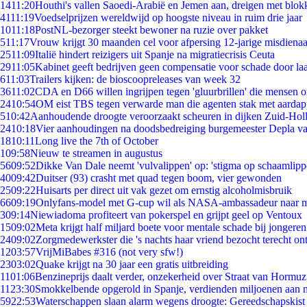
14
11:20
Houthi's vallen Saoedi-Arabië en Jemen aan, dreigen met blok
41
11:19
Voedselprijzen wereldwijd op hoogste niveau in ruim drie jaar
10
11:18
PostNL-bezorger steekt bewoner na ruzie over pakket
5
11:17
Vrouw krijgt 30 maanden cel voor afpersing 12-jarige misdienaa
25
11:09
Italië hindert reizigers uit Spanje na migratiecrisis Ceuta
29
11:05
Kabinet geeft bedrijven geen compensatie voor schade door la
6
11:03
Trailers kijken: de bioscoopreleases van week 32
36
11:02
CDA en D66 willen ingrijpen tegen 'gluurbrillen' die mensen 
24
10:54
OM eist TBS tegen verwarde man die agenten stak met aardap
5
10:42
Aanhoudende droogte veroorzaakt scheuren in dijken Zuid-Hol
24
10:18
Vier aanhoudingen na doodsbedreiging burgemeester Depla v
18
10:11
Long live the 7th of October
1
09:58
Nieuw te streamen in augustus
56
09:52
Dikke Van Dale neemt 'vulvalippen' op: 'stigma op schaamlip
40
09:42
Duitser (93) crasht met quad tegen boom, vier gewonden
25
09:22
Huisarts per direct uit vak gezet om ernstig alcoholmisbruik
66
09:19
Onlyfans-model met G-cup wil als NASA-ambassadeur naar 
3
09:14
Niewiadoma profiteert van pokerspel en grijpt geel op Ventoux
15
09:02
Meta krijgt half miljard boete voor mentale schade bij jongeren
24
09:02
Zorgmedewerkster die 's nachts haar vriend bezocht terecht on
12
03:57
VrijMiBabes #316 (not very sfw!)
23
03:02
Quake krijgt na 30 jaar een gratis uitbreiding
11
01:06
Benzineprijs daalt verder, onzekerheid over Straat van Hormuz 
11
23:30
Smokkelbende opgerold in Spanje, verdienden miljoenen aan 
59
22:53
Waterschappen slaan alarm wegens droogte: Gereedschapskist