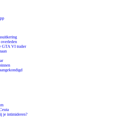
app
suitkering
d overleden
e GTA VI trailer
maan
ar
binnen
g aangekondigd
am
 Ceuta
j je intimideren?