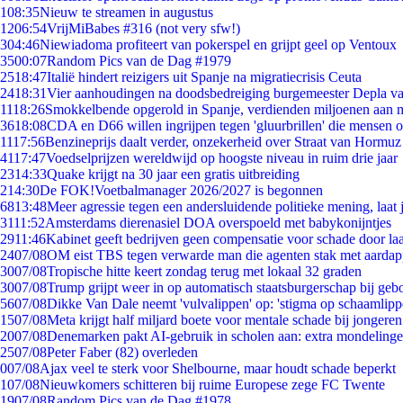
1
08:35
Nieuw te streamen in augustus
12
06:54
VrijMiBabes #316 (not very sfw!)
3
04:46
Niewiadoma profiteert van pokerspel en grijpt geel op Ventoux
35
00:07
Random Pics van de Dag #1979
25
18:47
Italië hindert reizigers uit Spanje na migratiecrisis Ceuta
24
18:31
Vier aanhoudingen na doodsbedreiging burgemeester Depla v
11
18:26
Smokkelbende opgerold in Spanje, verdienden miljoenen aan 
36
18:08
CDA en D66 willen ingrijpen tegen 'gluurbrillen' die mensen 
11
17:56
Benzineprijs daalt verder, onzekerheid over Straat van Hormuz b
41
17:47
Voedselprijzen wereldwijd op hoogste niveau in ruim drie jaar
23
14:33
Quake krijgt na 30 jaar een gratis uitbreiding
2
14:30
De FOK!Voetbalmanager 2026/2027 is begonnen
68
13:48
Meer agressie tegen een andersluidende politieke mening, laat j
31
11:52
Amsterdams dierenasiel DOA overspoeld met babykonijntjes
29
11:46
Kabinet geeft bedrijven geen compensatie voor schade door la
24
07/08
OM eist TBS tegen verwarde man die agenten stak met aardap
30
07/08
Tropische hitte keert zondag terug met lokaal 32 graden
30
07/08
Trump grijpt weer in op automatisch staatsburgerschap bij geb
56
07/08
Dikke Van Dale neemt 'vulvalippen' op: 'stigma op schaamlip
15
07/08
Meta krijgt half miljard boete voor mentale schade bij jongeren
20
07/08
Denemarken pakt AI-gebruik in scholen aan: extra mondeling
25
07/08
Peter Faber (82) overleden
0
07/08
Ajax veel te sterk voor Shelbourne, maar houdt schade beperkt
1
07/08
Nieuwkomers schitteren bij ruime Europese zege FC Twente
19
07/08
Random Pics van de Dag #1978