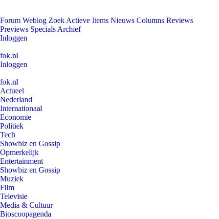
Forum
Weblog
Zoek
Actieve Items
Nieuws
Columns
Reviews
Previews
Specials
Archief
Inloggen
fok.nl
Inloggen
fok.nl
Actueel
Nederland
Internationaal
Economie
Politiek
Tech
Showbiz en Gossip
Opmerkelijk
Entertainment
Showbiz en Gossip
Muziek
Film
Televisie
Media & Cultuur
Bioscoopagenda