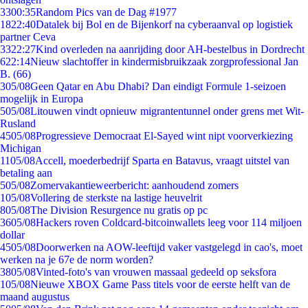
33
00:35
Random Pics van de Dag #1977
18
22:40
Datalek bij Bol en de Bijenkorf na cyberaanval op logistiek
partner Ceva
33
22:27
Kind overleden na aanrijding door AH-bestelbus in Dordrecht
6
22:14
Nieuw slachtoffer in kindermisbruikzaak zorgprofessional Jan
B. (66)
3
05/08
Geen Qatar en Abu Dhabi? Dan eindigt Formule 1-seizoen
mogelijk in Europa
5
05/08
Litouwen vindt opnieuw migrantentunnel onder grens met Wit-
Rusland
45
05/08
Progressieve Democraat El-Sayed wint nipt voorverkiezing
Michigan
11
05/08
Accell, moederbedrijf Sparta en Batavus, vraagt uitstel van
betaling aan
5
05/08
Zomervakantieweerbericht: aanhoudend zomers
1
05/08
Vollering de sterkste na lastige heuvelrit
8
05/08
The Division Resurgence nu gratis op pc
36
05/08
Hackers roven Coldcard-bitcoinwallets leeg voor 114 miljoen
dollar
45
05/08
Doorwerken na AOW-leeftijd vaker vastgelegd in cao's, moet
werken na je 67e de norm worden?
38
05/08
Vinted-foto's van vrouwen massaal gedeeld op seksfora
1
05/08
Nieuwe XBOX Game Pass titels voor de eerste helft van de
maand augustus