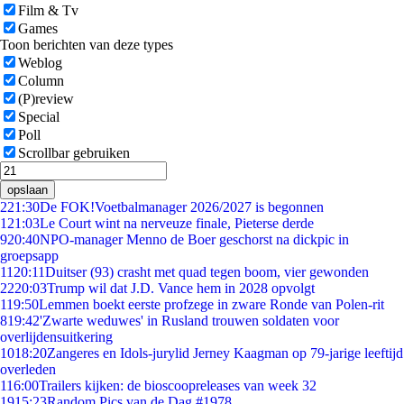
Film & Tv
Games
Toon berichten van deze types
Weblog
Column
(P)review
Special
Poll
Scrollbar gebruiken
opslaan
2
21:30
De FOK!Voetbalmanager 2026/2027 is begonnen
1
21:03
Le Court wint na nerveuze finale, Pieterse derde
9
20:40
NPO-manager Menno de Boer geschorst na dickpic in
groepsapp
11
20:11
Duitser (93) crasht met quad tegen boom, vier gewonden
22
20:03
Trump wil dat J.D. Vance hem in 2028 opvolgt
1
19:50
Lemmen boekt eerste profzege in zware Ronde van Polen-rit
8
19:42
'Zwarte weduwes' in Rusland trouwen soldaten voor
overlijdensuitkering
10
18:20
Zangeres en Idols-jurylid Jerney Kaagman op 79-jarige leeftijd
overleden
1
16:00
Trailers kijken: de bioscoopreleases van week 32
19
15:23
Random Pics van de Dag #1978