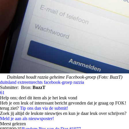
Duitsland houdt razzia geheime Facebook-groep (Foto: BuzzT)
duitsland
extreemrechts
facebook-groep
razzia
Submitter:
Bron:
BuzzT
61
Help ons; deel dit item als je het leuk vond
Heb je een leuk of interessant bericht gevonden dat je graag op FOK!
terug ziet?
Tip ons dan via de submit!
Zoek jij altijd de leukste nieuwtjes en kun je daar leuk over schrijven?
Meld je aan als nieuwsposter!
Meest gelezen
68958
00:35
Random Pics van de Dag #1977