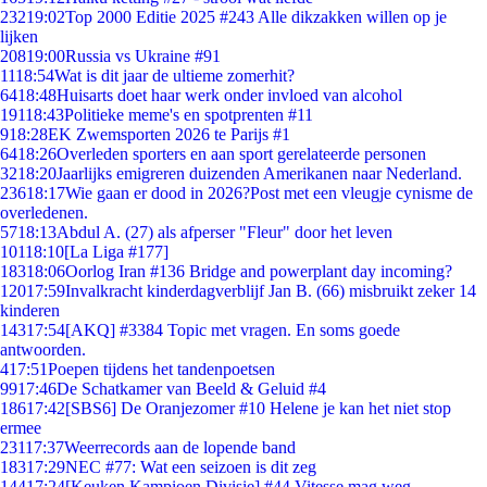
232
19:02
Top 2000 Editie 2025 #243 Alle dikzakken willen op je
lijken
208
19:00
Russia vs Ukraine #91
11
18:54
Wat is dit jaar de ultieme zomerhit?
64
18:48
Huisarts doet haar werk onder invloed van alcohol
191
18:43
Politieke meme's en spotprenten #11
9
18:28
EK Zwemsporten 2026 te Parijs #1
64
18:26
Overleden sporters en aan sport gerelateerde personen
32
18:20
Jaarlijks emigreren duizenden Amerikanen naar Nederland.
236
18:17
Wie gaan er dood in 2026?Post met een vleugje cynisme de
overledenen.
57
18:13
Abdul A. (27) als afperser "Fleur" door het leven
101
18:10
[La Liga #177]
183
18:06
Oorlog Iran #136 Bridge and powerplant day incoming?
120
17:59
Invalkracht kinderdagverblijf Jan B. (66) misbruikt zeker 14
kinderen
143
17:54
[AKQ] #3384 Topic met vragen. En soms goede
antwoorden.
4
17:51
Poepen tijdens het tandenpoetsen
99
17:46
De Schatkamer van Beeld & Geluid #4
186
17:42
[SBS6] De Oranjezomer #10 Helene je kan het niet stop
ermee
231
17:37
Weerrecords aan de lopende band
183
17:29
NEC #77: Wat een seizoen is dit zeg
144
17:24
[Keuken Kampioen Divisie] #44 Vitesse mag weg