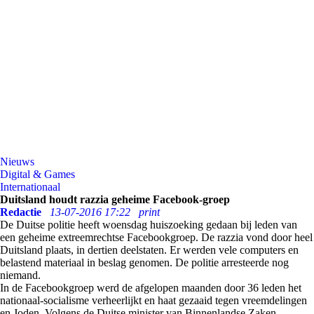
Nieuws
Digital & Games
Internationaal
Duitsland houdt razzia geheime Facebook-groep
Redactie
13-07-2016 17:22
print
De Duitse politie heeft woensdag huiszoeking gedaan bij leden van
een geheime extreemrechtse Facebookgroep. De razzia vond door heel
Duitsland plaats, in dertien deelstaten. Er werden vele computers en
belastend materiaal in beslag genomen. De politie arresteerde nog
niemand.
In de Facebookgroep werd de afgelopen maanden door 36 leden het
nationaal-socialisme verheerlijkt en haat gezaaid tegen vreemdelingen
en Joden. Volgens de Duitse minister van Binnenlandse Zaken