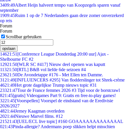
34
09:49
Albert Heijn halveert tempo van Koopzegels sparen vanaf
september
19
09:45
Ruim 1 op de 7 Nederlanders gaan deze zomer onverzekerd
op reis
Forum
Forum
Scrollbar gebruiken
opslaan
146
21:51
[Conference League Donderdag 20:00 uur] Ajax -
Shelbourne FC #2
129
21:50
[WLR SC #417] Nieuw deel openen was kaputt
113
21:50
[RTL] B&B vol liefde 6de seizoen #4
236
21:50
De Avondetappe #176 - Met Ellen ten Damme.
31
21:49
[INFLUENCERS #295] Van flodderslinger tot Shrek-crème
46
21:49
Het grote dagelijkse Trump nieuws topic #31
233
21:47
Tour de France femmes 2026 #3 Tijd voor de borstcrawl
8
21:45
[gratis] Videogames Part 9: Gratis en free-to-play games!
32
21:45
[Voorspellen] Voorspel de eindstand van de Eredivisie
2026/2027
48
21:44
Jerney Kaagman overleden
20
21:44
Nieuwe Marvel films. #12
215
21:43
[UEL/ECL live topic] #160 GOAAAAAAAAAAAAAL
0
21:43
Pinda-allergie? Andermans poep slikken helpt misschien