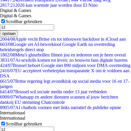
28
17:21
2026 kan warmste jaar worden door El Nino
Digital & Games
Digital & Games
Scrollbar gebruiken
opslaan
20
04/08
Apple vecht Britse eis tot inbouwen backdoor in iCloud aan
6
03/08
Google zet AI-bewerktool Google Earth na overtreding
beleidsregels direct stop
18
02/08
Meta's gluurbrillen filmen jou en iedereen om je heen overal
38
31/07
Ai-sexdolls komen tot leven: zo bouwen fans digitale harems
4
24/07
Brussel beboet Google met 890 miljoen voor DMA-overtreding
24
16/07
EU accepteert verbeterplan transparantie X om te voldoen aan
DSA
66
15/07
Britse regering legt avondklok op social media voor 16 en 17-
jarigen
64
14/07
Brussel wil sociale media onder 13 jaar verbieden
69
09/07
Whatsapp en andere diensten scannen al jouw berichten
dankzij EU stemming Chatcontrole
89
05/07
AI chatbots vormen met links narratief de publieke opinie
Internationaal
Internationaal
Scrollbar gebruiken