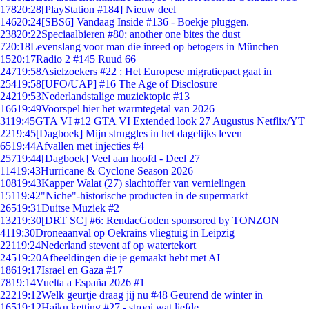
178
20:28
[PlayStation #184] Nieuw deel
146
20:24
[SBS6] Vandaag Inside #136 - Boekje pluggen.
238
20:22
Speciaalbieren #80: another one bites the dust
7
20:18
Levenslang voor man die inreed op betogers in München
15
20:17
Radio 2 #145 Ruud 66
247
19:58
Asielzoekers #22 : Het Europese migratiepact gaat in
254
19:58
[UFO/UAP] #16 The Age of Disclosure
242
19:53
Nederlandstalige muziektopic #13
166
19:49
Voorspel hier het warmtegetal van 2026
31
19:45
GTA VI #12 GTA VI Extended look 27 Augustus Netflix/YT
22
19:45
[Dagboek] Mijn struggles in het dagelijks leven
65
19:44
Afvallen met injecties #4
257
19:44
[Dagboek] Veel aan hoofd - Deel 27
114
19:43
Hurricane & Cyclone Season 2026
108
19:43
Kapper Walat (27) slachtoffer van vernielingen
151
19:42
"Niche"-historische producten in de supermarkt
265
19:31
Duitse Muziek #2
132
19:30
[DRT SC] #6: RendacGoden sponsored by TONZON
41
19:30
Droneaanval op Oekrains vliegtuig in Leipzig
221
19:24
Nederland stevent af op watertekort
245
19:20
Afbeeldingen die je gemaakt hebt met AI
186
19:17
Israel en Gaza #17
78
19:14
Vuelta a España 2026 #1
222
19:12
Welk geurtje draag jij nu #48 Geurend de winter in
165
19:12
Haiku ketting #27 - strooi wat liefde