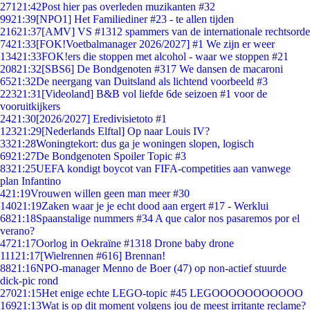
271
21:42
Post hier pas overleden muzikanten #32
99
21:39
[NPO1] Het Familiediner #23 - te allen tijden
216
21:37
[AMV] VS #1312 spammers van de internationale rechtsorde
74
21:33
[FOK!Voetbalmanager 2026/2027] #1 We zijn er weer
134
21:33
FOK!ers die stoppen met alcohol - waar we stoppen #21
208
21:32
[SBS6] De Bondgenoten #317 We dansen de macaroni
65
21:32
De neergang van Duitsland als lichtend voorbeeld #3
223
21:31
[Videoland] B&B vol liefde 6de seizoen #1 voor de
vooruitkijkers
24
21:30
[2026/2027] Eredivisietoto #1
123
21:29
[Nederlands Elftal] Op naar Louis IV?
33
21:28
Woningtekort: dus ga je woningen slopen, logisch
69
21:27
De Bondgenoten Spoiler Topic #3
83
21:25
UEFA kondigt boycot van FIFA-competities aan vanwege
plan Infantino
4
21:19
Vrouwen willen geen man meer #30
140
21:19
Zaken waar je je echt dood aan ergert #17 - Werklui
68
21:18
Spaanstalige nummers #34 A que calor nos pasaremos por el
verano?
47
21:17
Oorlog in Oekraïne #1318 Drone baby drone
111
21:17
[Wielrennen #616] Brennan!
88
21:16
NPO-manager Menno de Boer (47) op non-actief stuurde
dick-pic rond
270
21:15
Het enige echte LEGO-topic #45 LEGOOOOOOOOOOO
169
21:13
Wat is op dit moment volgens jou de meest irritante reclame?