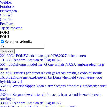
Weblog
Fotoboek
Prijsvragen
Contact
Colofon
Feedback
Tip de redactie
FOK!
FOK!
Scrollbar gebruiken
opslaan
2
21:30
De FOK!Voetbalmanager 2026/2027 is begonnen
19
15:23
Random Pics van de Dag #1978
55
14:35
Onlyfans-model met G-cup wil als NASA-ambassadeur naar
maan
22
14:09
Huisarts per direct uit vak gezet om ernstig alcoholmisbruik
16
10:32
Drone met explosieven bij Duits vliegveld voedt vrees voor
hybride aanval
55
09:33
Waterschappen slaan alarm wegens droogte: Gereedschapskist
leeg
23
06:40
Zorgmedewerkster die 's nachts haar vriend bezocht terecht
ontslagen
33
00:35
Random Pics van de Dag #1977