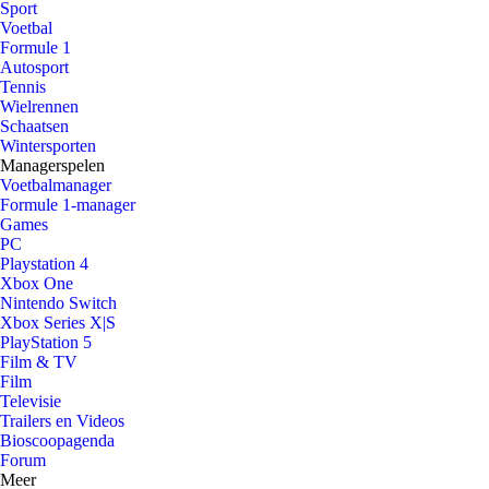
Sport
Voetbal
Formule 1
Autosport
Tennis
Wielrennen
Schaatsen
Wintersporten
Managerspelen
Voetbalmanager
Formule 1-manager
Games
PC
Playstation 4
Xbox One
Nintendo Switch
Xbox Series X|S
PlayStation 5
Film & TV
Film
Televisie
Trailers en Videos
Bioscoopagenda
Forum
Meer