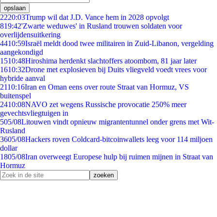
opslaan
22
20:03
Trump wil dat J.D. Vance hem in 2028 opvolgt
8
19:42
'Zwarte weduwes' in Rusland trouwen soldaten voor
overlijdensuitkering
44
10:59
Israël meldt dood twee militairen in Zuid-Libanon, vergelding
aangekondigd
15
10:48
Hiroshima herdenkt slachtoffers atoombom, 81 jaar later
16
10:32
Drone met explosieven bij Duits vliegveld voedt vrees voor
hybride aanval
21
10:16
Iran en Oman eens over route Straat van Hormuz, VS
buitenspel
24
10:08
NAVO zet wegens Russische provocatie 250% meer
gevechtsvliegtuigen in
5
05/08
Litouwen vindt opnieuw migrantentunnel onder grens met Wit-
Rusland
36
05/08
Hackers roven Coldcard-bitcoinwallets leeg voor 114 miljoen
dollar
18
05/08
Iran overweegt Europese hulp bij ruimen mijnen in Straat van
Hormuz