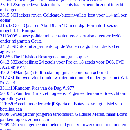
23
16:12
Zorgmedewerkster die 's nachts haar vriend bezocht terecht
ontslagen
36
15:56
Hackers roven Coldcard-bitcoinwallets leeg voor 114 miljoen
dollar
3
15:13
Geen Qatar en Abu Dhabi? Dan eindigt Formule 1-seizoen
mogelijk in Europa
31
13:00
Spaanse politie: minstens tien voor terrorisme veroordeelden
onder migranten Ceuta
34
12:59
Dirk sluit supermarkt op de Wallen na golf van diefstal en
agressie
8
12:53
The Division Resurgence nu gratis op pc
64
12:53
Zetelpeiling: 24 zetels voor Pro en 18 zetels voor D66, FvD,
JA21 en PVV
49
12:44
Man (25) sterft nadat hij lijm als condoom gebruikt
5
12:43
Litouwen vindt opnieuw migrantentunnel onder grens met Wit-
Rusland
33
11:13
Random Pics van de Dag #1977
50
10:45
Van den Brink zet nog eens 14 gemeenten onder toezicht om
spreidingswet
11
10:20
Accell, moederbedrijf Sparta en Batavus, vraagt uitstel van
betaling aan
90
09:59
'Belgische' jongeren terroriseren Galderse Meren, maar Boa's
pakken topless zonnen aan
79
09:56
In veel gemeenten helemaal geen vuurwerk meer met oud en
nieuw