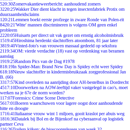
5
20:30
Zomervakantieweerbericht: aanhoudend zomers
32
20:25
Wakker Dier dient klacht in tegen insectenfabriek Protix om
duurzaamheidsclaims
1
20:21
Lemmen boekt eerste profzege in zware Ronde van Polen-rit
84
20:21
'Witte' mannen discrimineren is volgens OM geen enkel
probleem
22
20:05
Huisarts per direct uit vak gezet om ernstig alcoholmisbruik
15
19:45
Hiroshima herdenkt slachtoffers atoombom, 81 jaar later
38
19:40
Vinted-foto's van vrouwen massaal gedeeld op seksfora
21
19:34
OM: vierde verdachte (18) vast op verdenking van beramen
aanslag
19
19:25
Random Pics van de Dag #1978
8
18:19
In Spider-Man: Brand New Day is Spidey echt weer Spidey
6
18:18
Nieuw slachtoffer in kindermisbruikzaak zorgprofessional Jan
B. (66)
33
17:57
Kind overleden na aanrijding door AH-bestelbus in Dordrecht
45
17:10
Doorwerken na AOW-leeftijd vaker vastgelegd in cao's, moet
werken na je 67e de norm worden?
1
17:07
Forensics: Crime Scene Detective
56
17:01
Boeren waarschuwen voor lagere oogst door aanhoudende
hitte en droogte
17
16:41
Italiaanse vrouw wint 1 miljoen, gooit kraslot per abuis weg
18
16:36
Datalek bij Bol en de Bijenkorf na cyberaanval op logistiek
partner Ceva
1
16:26
Trailers kijken: de bioscoopreleases van week 32