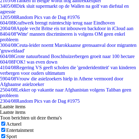
21
05/08
Tanken in België wordt nóg aantrekkelijker
34
05/08
Dirk sluit supermarkt op de Wallen na golf van diefstal en
agressie
12
05/08
Random Pics van de Dag #1976
6
04/08
Kraftwerk brengt ruimteschip terug naar Eindhoven
20
04/08
Apple vecht Britse eis tot inbouwen backdoor in iCloud aan
84
04/08
'Witte' mannen discrimineren is volgens OM geen enkel
probleem
30
04/08
Ceuta-leider noemt Marokkaanse grensaanval door migranten
'gruweldaad'
6
04/08
Grote natuurbrand Boschhuizerbergen groeit naar 100 hectare
6
04/08
FOK! was even down
41
04/08
Regering VS geeft scholen die 'genderidentiteit' van kinderen
verbergen voor ouders ultimatum
59
04/08
Vrouw die asielzoekers hielp in Athene vermoord door
Afghaanse asielzoeker
25
04/08
Lekker op vakantie naar Afghanistan volgens Taliban geen
probleem
23
04/08
Random Pics van de Dag #1975
Laatste items
Laatste items
Toon berichten uit deze thema's
Actueel
Entertainment
Sport