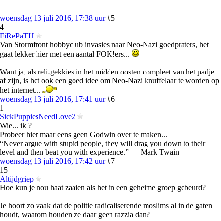
woensdag 13 juli 2016, 17:38 uur
#5
4
FiRePaTH
Van Stormfront hobbyclub invasies naar Neo-Nazi goedpraters, het
gaat lekker hier met een aantal FOK!ers...
Want ja, als reli-gekkies in het midden oosten compleet van het padje
af zijn, is het ook een goed idee om Neo-Nazi knuffelaar te worden op
het internet...
woensdag 13 juli 2016, 17:41 uur
#6
1
SickPuppiesNeedLove2
Wie... ik ?
Probeer hier maar eens geen Godwin over te maken...
“Never argue with stupid people, they will drag you down to their
level and then beat you with experience.” ― Mark Twain
woensdag 13 juli 2016, 17:42 uur
#7
15
Altijdgriep
Hoe kun je nou haat zaaien als het in een geheime groep gebeurd?
Je hoort zo vaak dat de politie radicaliserende moslims al in de gaten
houdt, waarom houden ze daar geen razzia dan?