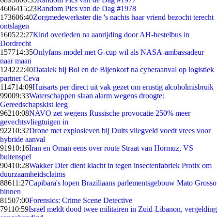
46064
15:23
Random Pics van de Dag #1978
1736
06:40
Zorgmedewerkster die 's nachts haar vriend bezocht terecht
ontslagen
1605
22:27
Kind overleden na aanrijding door AH-bestelbus in
Dordrecht
1577
14:35
Onlyfans-model met G-cup wil als NASA-ambassadeur
naar maan
1242
22:40
Datalek bij Bol en de Bijenkorf na cyberaanval op logistiek
partner Ceva
1147
14:09
Huisarts per direct uit vak gezet om ernstig alcoholmisbruik
990
09:33
Waterschappen slaan alarm wegens droogte:
Gereedschapskist leeg
962
10:08
NAVO zet wegens Russische provocatie 250% meer
gevechtsvliegtuigen in
922
10:32
Drone met explosieven bij Duits vliegveld voedt vrees voor
hybride aanval
919
10:16
Iran en Oman eens over route Straat van Hormuz, VS
buitenspel
904
10:28
Wakker Dier dient klacht in tegen insectenfabriek Protix om
duurzaamheidsclaims
886
11:27
Capibara's lopen Braziliaans parlementsgebouw Mato Grosso
binnen
815
07:00
Forensics: Crime Scene Detective
791
10:59
Israël meldt dood twee militairen in Zuid-Libanon, vergelding