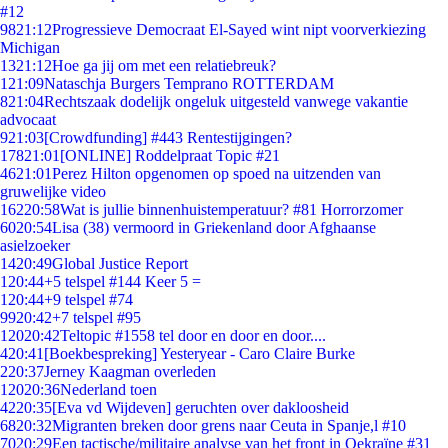
#12
98
21:12
Progressieve Democraat El-Sayed wint nipt voorverkiezing
Michigan
13
21:12
Hoe ga jij om met een relatiebreuk?
1
21:09
Nataschja Burgers Temprano ROTTERDAM
8
21:04
Rechtszaak dodelijk ongeluk uitgesteld vanwege vakantie
advocaat
9
21:03
[Crowdfunding] #443 Rentestijgingen?
178
21:01
[ONLINE] Roddelpraat Topic #21
46
21:01
Perez Hilton opgenomen op spoed na uitzenden van
gruwelijke video
162
20:58
Wat is jullie binnenhuistemperatuur? #81 Horrorzomer
60
20:54
Lisa (38) vermoord in Griekenland door Afghaanse
asielzoeker
14
20:49
Global Justice Report
1
20:44
+5 telspel #144 Keer 5 =
1
20:44
+9 telspel #74
99
20:42
+7 telspel #95
120
20:42
Teltopic #1558 tel door en door en door....
4
20:41
[Boekbespreking] Yesteryear - Caro Claire Burke
2
20:37
Jerney Kaagman overleden
120
20:36
Nederland toen
42
20:35
[Eva vd Wijdeven] geruchten over dakloosheid
68
20:32
Migranten breken door grens naar Ceuta in Spanje,l #10
70
20:29
Een tactische/militaire analyse van het front in Oekraïne #31