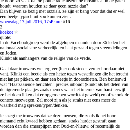
Je hoort zo vaak dat de politie radicaliserende moslims al in de gaten
houdt, waarom houden ze daar geen razzia dan?
Dan blijven ze bezig met razzia's, ze zijn er bang voor dat dat er wel
een beetje typisch uit zou kunnen zien.
woensdag 13 juli 2016, 17:49 uur
#16
2
koekoe
quote:
In de Facebookgroep werd de afgelopen maanden door 36 leden het
nationaal-socialisme verheerlijkt en haat gezaaid tegen vreemdelingen
en Joden.
Klinkt als aanhangers van de religie van de vrede.
Gaat daar trouwens wel erg ver (hier ook steeds verder hor daar niet
van). Klinkt een beetje als een hetze tegen westerlingen die het terecht
niet langer pikken, en daar een beetje in doorschieten. Ben benieuwd
wat "Haatzaaiende berichten" precies inhoudt (klinkt als het delen van
denigrerende plaatjes zoals memes waar het internet van barst terwijl
ze het doen lijken dat er opgeroepen wordt tot geweld) en of ze ook de
context meewegen. Zal mooi zijn als je straks niet eens meer de
waarheid mag spreken/typen/denken.
Iets zegt me trouwens dat ze deze mensen, die zoals ik het hoor
niemand echt kwaad hebben gedaan, straks harder gestraft gaan
worden dan die smeerpijpen met Oud-en-Nieuw, of recentelijk de