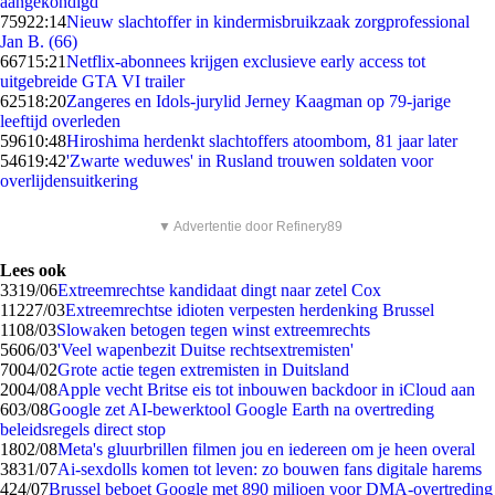
aangekondigd
759
22:14
Nieuw slachtoffer in kindermisbruikzaak zorgprofessional
Jan B. (66)
667
15:21
Netflix-abonnees krijgen exclusieve early access tot
uitgebreide GTA VI trailer
625
18:20
Zangeres en Idols-jurylid Jerney Kaagman op 79-jarige
leeftijd overleden
596
10:48
Hiroshima herdenkt slachtoffers atoombom, 81 jaar later
546
19:42
'Zwarte weduwes' in Rusland trouwen soldaten voor
overlijdensuitkering
▼ Advertentie door Refinery89
Lees ook
33
19/06
Extreemrechtse kandidaat dingt naar zetel Cox
112
27/03
Extreemrechtse idioten verpesten herdenking Brussel
11
08/03
Slowaken betogen tegen winst extreemrechts
56
06/03
'Veel wapenbezit Duitse rechtsextremisten'
70
04/02
Grote actie tegen extremisten in Duitsland
20
04/08
Apple vecht Britse eis tot inbouwen backdoor in iCloud aan
6
03/08
Google zet AI-bewerktool Google Earth na overtreding
beleidsregels direct stop
18
02/08
Meta's gluurbrillen filmen jou en iedereen om je heen overal
38
31/07
Ai-sexdolls komen tot leven: zo bouwen fans digitale harems
4
24/07
Brussel beboet Google met 890 miljoen voor DMA-overtreding