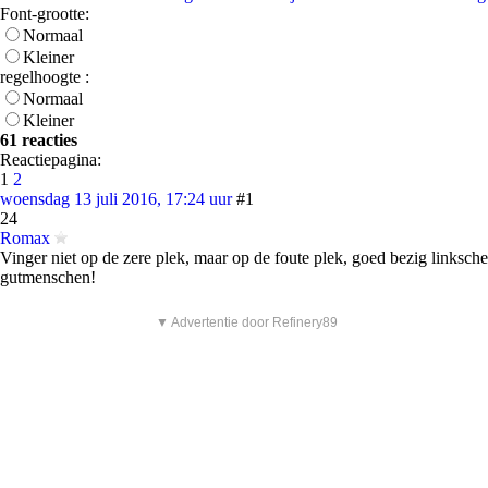
Font-grootte:
Normaal
Kleiner
regelhoogte :
Normaal
Kleiner
61 reacties
Reactiepagina:
1
2
woensdag 13 juli 2016, 17:24 uur
#1
24
Romax
Vinger niet op de zere plek, maar op de foute plek, goed bezig linksche
gutmenschen!
▼ Advertentie door Refinery89