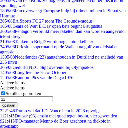
50
05/08
Van den Brink zet nog eens 14 gemeenten onder toezicht om
spreidingswet
18
05/08
Iran overweegt Europese hulp bij ruimen mijnen in Straat van
Hormuz
3
05/08
EA Sports FC 27 toont The Grounds-modus
1
05/08
Gears of War: E-Day open beta begint 6 augustus
36
05/08
Pentagon verbruikt meer raketten dan kan worden aangevuld,
tekort dreigt
21
05/08
Tanken in België wordt nóg aantrekkelijker
34
05/08
Dirk sluit supermarkt op de Wallen na golf van diefstal en
agressie
13
05/08
Nederlander (23) aangehouden in Duitsland na snelheid van
235 km/u
3
05/08
Gedurfd NEC blijft overeind bij Olympiakos
14
05/08
Long live the 7th of October
12
05/08
Random Pics van de Dag #1976
Actieve items
Actieve items
Scrollbar gebruiken
opslaan
22
21:46
Trump wil dat J.D. Vance hem in 2028 opvolgt
11
21:45
Duitser (93) crasht met quad tegen boom, vier gewonden
9
21:41
NPO-manager Menno de Boer geschorst na dickpic in
groepsapp