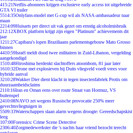
4
15:21
Netflix-abonnees krijgen exclusieve early access tot uitgebreide
GTA VI trailer
55
14:35
Onlyfans-model met G-cup wil als NASA-ambassadeur naar
maan
22
14:09
Huisarts per direct uit vak gezet om ernstig alcoholmisbruik
2
12:12
XBOX platform krijgt zijn eigen "Platinum" achievements dit
jaar
12
11:27
Capibara's lopen Braziliaans parlementsgebouw Mato Grosso
binnen
44
10:59
Israël meldt dood twee militairen in Zuid-Libanon, vergelding
aangekondigd
15
10:48
Hiroshima herdenkt slachtoffers atoombom, 81 jaar later
16
10:32
Drone met explosieven bij Duits vliegveld voedt vrees voor
hybride aanval
32
10:28
Wakker Dier dient klacht in tegen insectenfabriek Protix om
duurzaamheidsclaims
21
10:16
Iran en Oman eens over route Straat van Hormuz, VS
buitenspel
24
10:08
NAVO zet wegens Russische provocatie 250% meer
gevechtsvliegtuigen in
55
09:33
Waterschappen slaan alarm wegens droogte: Gereedschapskist
leeg
1
07:00
Forensics: Crime Scene Detective
23
06:40
Zorgmedewerkster die 's nachts haar vriend bezocht terecht
ontslagen