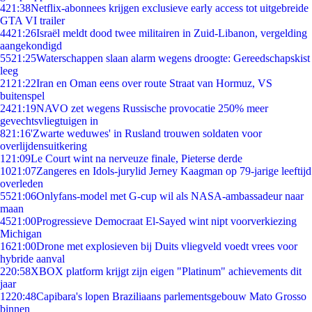
4
21:38
Netflix-abonnees krijgen exclusieve early access tot uitgebreide
GTA VI trailer
44
21:26
Israël meldt dood twee militairen in Zuid-Libanon, vergelding
aangekondigd
55
21:25
Waterschappen slaan alarm wegens droogte: Gereedschapskist
leeg
21
21:22
Iran en Oman eens over route Straat van Hormuz, VS
buitenspel
24
21:19
NAVO zet wegens Russische provocatie 250% meer
gevechtsvliegtuigen in
8
21:16
'Zwarte weduwes' in Rusland trouwen soldaten voor
overlijdensuitkering
1
21:09
Le Court wint na nerveuze finale, Pieterse derde
10
21:07
Zangeres en Idols-jurylid Jerney Kaagman op 79-jarige leeftijd
overleden
55
21:06
Onlyfans-model met G-cup wil als NASA-ambassadeur naar
maan
45
21:00
Progressieve Democraat El-Sayed wint nipt voorverkiezing
Michigan
16
21:00
Drone met explosieven bij Duits vliegveld voedt vrees voor
hybride aanval
2
20:58
XBOX platform krijgt zijn eigen "Platinum" achievements dit
jaar
12
20:48
Capibara's lopen Braziliaans parlementsgebouw Mato Grosso
binnen