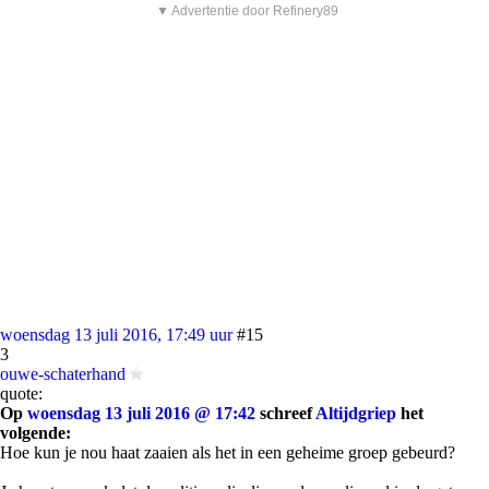
▼ Advertentie door Refinery89
woensdag 13 juli 2016, 17:49 uur
#15
3
ouwe-schaterhand
quote:
Op
woensdag 13 juli 2016 @ 17:42
schreef
Altijdgriep
het
volgende:
Hoe kun je nou haat zaaien als het in een geheime groep gebeurd?