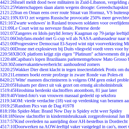
44
21:26
Israël meldt dood twee militairen in Zuid-Libanon, vergeldin
55
21:25
Waterschappen slaan alarm wegens droogte: Gereedschapskist
21
21:22
Iran en Oman eens over route Straat van Hormuz, VS buitensp
24
21:19
NAVO zet wegens Russische provocatie 250% meer gevechtsvl
8
21:16
'Zwarte weduwes' in Rusland trouwen soldaten voor overlijdens
1
21:09
Le Court wint na nerveuze finale, Pieterse derde
10
21:07
Zangeres en Idols-jurylid Jerney Kaagman op 79-jarige leeftij
55
21:06
Onlyfans-model met G-cup wil als NASA-ambassadeur naar 
45
21:00
Progressieve Democraat El-Sayed wint nipt voorverkiezing M
16
21:00
Drone met explosieven bij Duits vliegveld voedt vrees voor hy
2
20:58
XBOX platform krijgt zijn eigen "Platinum" achievements dit ja
12
20:48
Capibara's lopen Braziliaans parlementsgebouw Mato Grosso 
5
20:30
Zomervakantieweerbericht: aanhoudend zomers
32
20:25
Wakker Dier dient klacht in tegen insectenfabriek Protix om 
1
20:21
Lemmen boekt eerste profzege in zware Ronde van Polen-rit
84
20:21
'Witte' mannen discrimineren is volgens OM geen enkel probl
22
20:05
Huisarts per direct uit vak gezet om ernstig alcoholmisbruik
15
19:45
Hiroshima herdenkt slachtoffers atoombom, 81 jaar later
38
19:40
Vinted-foto's van vrouwen massaal gedeeld op seksfora
21
19:34
OM: vierde verdachte (18) vast op verdenking van beramen aa
19
19:25
Random Pics van de Dag #1978
8
18:19
In Spider-Man: Brand New Day is Spidey echt weer Spidey
6
18:18
Nieuw slachtoffer in kindermisbruikzaak zorgprofessional Jan B
33
17:57
Kind overleden na aanrijding door AH-bestelbus in Dordrecht
45
17:10
Doorwerken na AOW-leeftijd vaker vastgelegd in cao's, moet