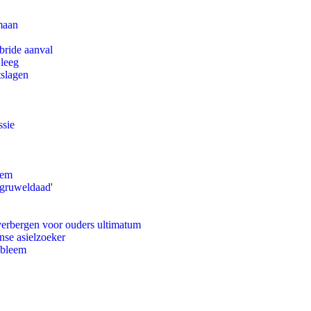
maan
bride aanval
 leeg
tslagen
ssie
eem
'gruweldaad'
 verbergen voor ouders ultimatum
nse asielzoeker
obleem