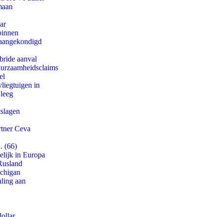
maan
ar
binnen
g aangekondigd
bride aanval
duurzaamheidsclaims
el
iegtuigen in
 leeg
tslagen
rtner Ceva
. (66)
lijk in Europa
Rusland
ichigan
aling aan
ollar