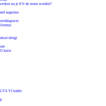
 werken na je 67e de norm worden?
and augustus
preidingswet
n Hormuz
ekort dreigt
ssie
235 km/u
 GTA VI trailer
pp