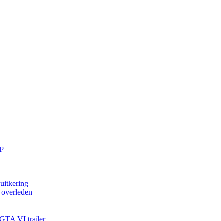
pp
uitkering
d overleden
 GTA VI trailer