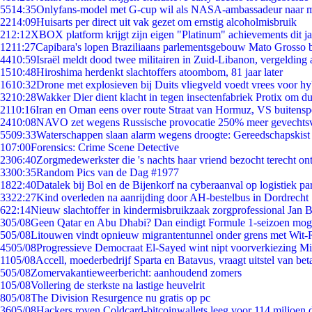
55
14:35
Onlyfans-model met G-cup wil als NASA-ambassadeur naar 
22
14:09
Huisarts per direct uit vak gezet om ernstig alcoholmisbruik
2
12:12
XBOX platform krijgt zijn eigen "Platinum" achievements dit ja
12
11:27
Capibara's lopen Braziliaans parlementsgebouw Mato Grosso 
44
10:59
Israël meldt dood twee militairen in Zuid-Libanon, vergeldin
15
10:48
Hiroshima herdenkt slachtoffers atoombom, 81 jaar later
16
10:32
Drone met explosieven bij Duits vliegveld voedt vrees voor hy
32
10:28
Wakker Dier dient klacht in tegen insectenfabriek Protix om 
21
10:16
Iran en Oman eens over route Straat van Hormuz, VS buitensp
24
10:08
NAVO zet wegens Russische provocatie 250% meer gevechtsvl
55
09:33
Waterschappen slaan alarm wegens droogte: Gereedschapskist
1
07:00
Forensics: Crime Scene Detective
23
06:40
Zorgmedewerkster die 's nachts haar vriend bezocht terecht on
33
00:35
Random Pics van de Dag #1977
18
22:40
Datalek bij Bol en de Bijenkorf na cyberaanval op logistiek pa
33
22:27
Kind overleden na aanrijding door AH-bestelbus in Dordrecht
6
22:14
Nieuw slachtoffer in kindermisbruikzaak zorgprofessional Jan B
3
05/08
Geen Qatar en Abu Dhabi? Dan eindigt Formule 1-seizoen moge
5
05/08
Litouwen vindt opnieuw migrantentunnel onder grens met Wit-
45
05/08
Progressieve Democraat El-Sayed wint nipt voorverkiezing M
11
05/08
Accell, moederbedrijf Sparta en Batavus, vraagt uitstel van bet
5
05/08
Zomervakantieweerbericht: aanhoudend zomers
1
05/08
Vollering de sterkste na lastige heuvelrit
8
05/08
The Division Resurgence nu gratis op pc
36
05/08
Hackers roven Coldcard-bitcoinwallets leeg voor 114 miljoen d