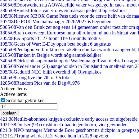
45
05/08
Doorwerken na AOW-leeftijd vaker vastgelegd in cao's, moet
38
05/08
Vinted-foto's van vrouwen massaal gedeeld op seksfora
1
05/08
Nieuwe XBOX Game Pass titels voor de eerste helft van de ma
2
05/08
De FOK!Voetbalmanager 2026/2027 is begonnen
50
05/08
Van den Brink zet nog eens 14 gemeenten onder toezicht om s
18
05/08
Iran overweegt Europese hulp bij ruimen mijnen in Straat va
3
05/08
EA Sports FC 27 toont The Grounds-modus
1
05/08
Gears of War: E-Day open beta begint 6 augustus
36
05/08
Pentagon verbruikt meer raketten dan kan worden aangevuld, t
21
05/08
Tanken in België wordt nóg aantrekkelijker
34
05/08
Dirk sluit supermarkt op de Wallen na golf van diefstal en agre
13
05/08
Nederlander (23) aangehouden in Duitsland na snelheid van 
3
05/08
Gedurfd NEC blijft overeind bij Olympiakos
14
05/08
Long live the 7th of October
12
05/08
Random Pics van de Dag #1976
Actieve items
Actieve items
Scrollbar gebruiken
opslaan
4
21:38
Netflix-abonnees krijgen exclusieve early access tot uitgebreide
10
21:38
Duitser (93) crasht met quad tegen boom, vier gewonden
8
21:34
NPO-manager Menno de Boer geschorst na dickpic in groepsa
21
21:27
Trump wil dat J.D. Vance hem in 2028 opvolgt