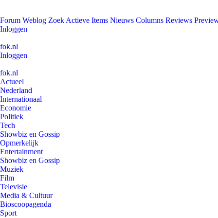
Forum
Weblog
Zoek
Actieve Items
Nieuws
Columns
Reviews
Previe
Inloggen
fok.nl
Inloggen
fok.nl
Actueel
Nederland
Internationaal
Economie
Politiek
Tech
Showbiz en Gossip
Opmerkelijk
Entertainment
Showbiz en Gossip
Muziek
Film
Televisie
Media & Cultuur
Bioscoopagenda
Sport