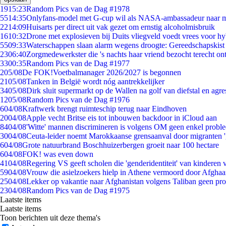
19
15:23
Random Pics van de Dag #1978
55
14:35
Onlyfans-model met G-cup wil als NASA-ambassadeur naar 
22
14:09
Huisarts per direct uit vak gezet om ernstig alcoholmisbruik
16
10:32
Drone met explosieven bij Duits vliegveld voedt vrees voor hy
55
09:33
Waterschappen slaan alarm wegens droogte: Gereedschapskist
23
06:40
Zorgmedewerkster die 's nachts haar vriend bezocht terecht on
33
00:35
Random Pics van de Dag #1977
2
05/08
De FOK!Voetbalmanager 2026/2027 is begonnen
21
05/08
Tanken in België wordt nóg aantrekkelijker
34
05/08
Dirk sluit supermarkt op de Wallen na golf van diefstal en agre
12
05/08
Random Pics van de Dag #1976
6
04/08
Kraftwerk brengt ruimteschip terug naar Eindhoven
20
04/08
Apple vecht Britse eis tot inbouwen backdoor in iCloud aan
84
04/08
'Witte' mannen discrimineren is volgens OM geen enkel probl
30
04/08
Ceuta-leider noemt Marokkaanse grensaanval door migranten 
6
04/08
Grote natuurbrand Boschhuizerbergen groeit naar 100 hectare
6
04/08
FOK! was even down
41
04/08
Regering VS geeft scholen die 'genderidentiteit' van kinderen
59
04/08
Vrouw die asielzoekers hielp in Athene vermoord door Afghaa
25
04/08
Lekker op vakantie naar Afghanistan volgens Taliban geen pr
23
04/08
Random Pics van de Dag #1975
Laatste items
Laatste items
Toon berichten uit deze thema's