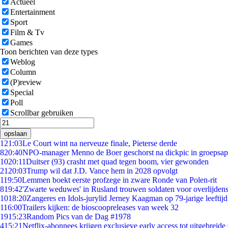
Actueel
Entertainment
Sport
Film & Tv
Games
Toon berichten van deze types
Weblog
Column
(P)review
Special
Poll
Scrollbar gebruiken
opslaan
1
21:03
Le Court wint na nerveuze finale, Pieterse derde
8
20:40
NPO-manager Menno de Boer geschorst na dickpic in groepsa
10
20:11
Duitser (93) crasht met quad tegen boom, vier gewonden
21
20:03
Trump wil dat J.D. Vance hem in 2028 opvolgt
1
19:50
Lemmen boekt eerste profzege in zware Ronde van Polen-rit
8
19:42
'Zwarte weduwes' in Rusland trouwen soldaten voor overlijdens
10
18:20
Zangeres en Idols-jurylid Jerney Kaagman op 79-jarige leeftij
1
16:00
Trailers kijken: de bioscoopreleases van week 32
19
15:23
Random Pics van de Dag #1978
4
15:21
Netflix-abonnees krijgen exclusieve early access tot uitgebreide