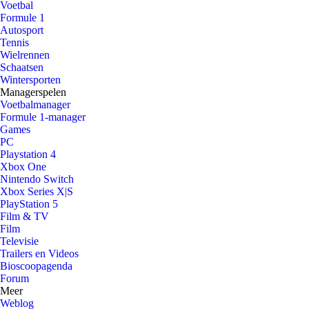
Voetbal
Formule 1
Autosport
Tennis
Wielrennen
Schaatsen
Wintersporten
Managerspelen
Voetbalmanager
Formule 1-manager
Games
PC
Playstation 4
Xbox One
Nintendo Switch
Xbox Series X|S
PlayStation 5
Film & TV
Film
Televisie
Trailers en Videos
Bioscoopagenda
Forum
Meer
Weblog