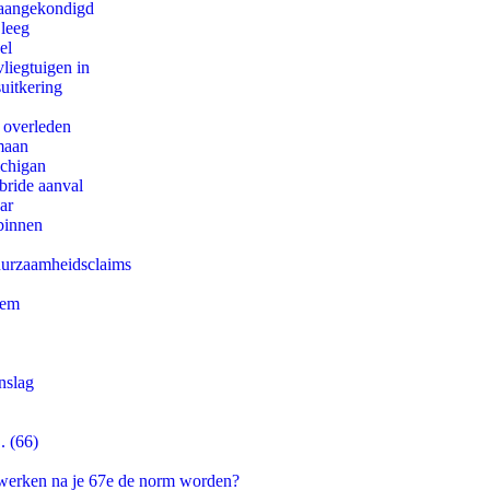
g aangekondigd
 leeg
el
iegtuigen in
uitkering
d overleden
maan
ichigan
bride aanval
ar
binnen
duurzaamheidsclaims
eem
nslag
. (66)
 werken na je 67e de norm worden?