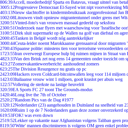
8
06:39
Accell, moederbedrijf Sparta en Batavus, vraagt uitstel van beta
30
05:12
Progressieve Democraat El-Sayed wint nipt voorverkiezing M
4
03:13
Nieuw slachtoffer in kindermisbruikzaak zorgprofessional Jan B
10
02:08
Litouwen vindt opnieuw migrantentunnel onder grens met Wit
32
00:51
Vinted-foto's van vrouwen massaal gedeeld op seksfora
23
00:51
Onderzoek naar flyers met waarschuwing voor 'Israëlische oor
31
00:51
Dirk sluit supermarkt op de Wallen na golf van diefstal en agre
20
00:45
Tanken in België wordt nóg aantrekkelijker
30
00:44
Ceuta-leider noemt Marokkaanse grensaanval door migranten 
27
00:43
Spaanse politie: minstens tien voor terrorisme veroordeelden 
17
23:55
Iran overweegt Europese hulp bij ruimen mijnen in Straat va
48
23:33
Van den Brink zet nog eens 14 gemeenten onder toezicht om s
4
23:27
Zomervakantieweerbericht: aanhoudend zomers
6
23:25
The Division Resurgence nu gratis op pc
24
23:09
Hackers roven Coldcard-bitcoinwallets leeg voor 114 miljoen d
14
23:03
Italiaanse vrouw wint 1 miljoen, gooit kraslot per abuis weg
1
22:57
Vollering de sterkste na lastige heuvelrit
3
20:59
EA Sports FC 27 toont The Grounds-modus
14
20:46
Long live the 7th of October
25
20:27
Random Pics van de Dag #1977
13
20:12
Nederlander (23) aangehouden in Duitsland na snelheid van 
16
20:09
Ruim 1 op de 7 Nederlanders gaan deze zomer onverzekerd op
6
19:53
FOK! was even down
25
19:52
Lekker op vakantie naar Afghanistan volgens Taliban geen pr
81
19:50
'Witte' mannen discrimineren is volgens OM geen enkel probl