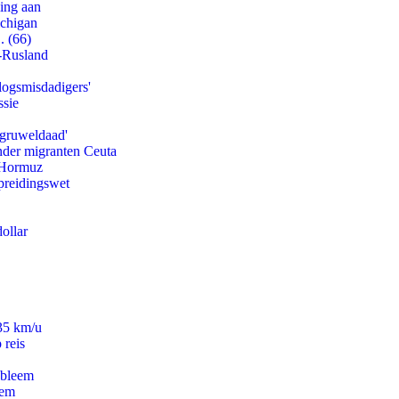
ling aan
ichigan
. (66)
-Rusland
logsmisdadigers'
ssie
'gruweldaad'
onder migranten Ceuta
n Hormuz
preidingswet
ollar
235 km/u
 reis
obleem
eem