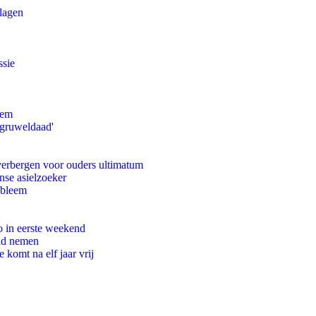
slagen
ssie
eem
'gruweldaad'
 verbergen voor ouders ultimatum
nse asielzoeker
obleem
o in eerste weekend
eid nemen
komt na elf jaar vrij