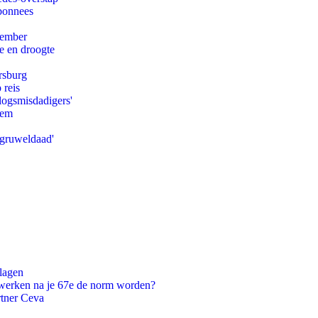
abonnees
tember
e en droogte
rsburg
 reis
logsmisdadigers'
eem
'gruweldaad'
slagen
 werken na je 67e de norm worden?
rtner Ceva