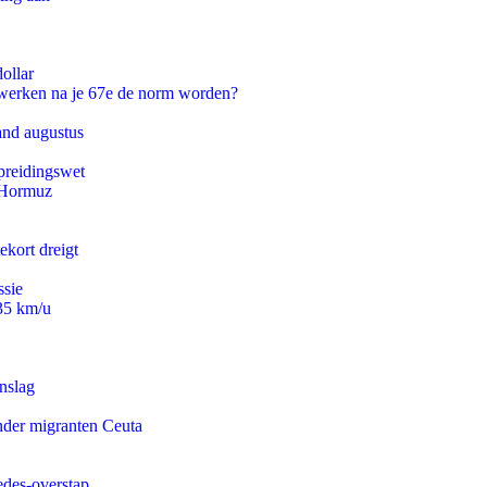
ollar
 werken na je 67e de norm worden?
and augustus
preidingswet
n Hormuz
ekort dreigt
ssie
235 km/u
nslag
onder migranten Ceuta
edes-overstap