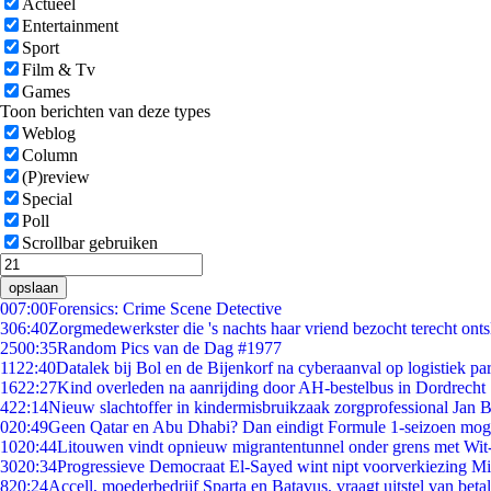
Actueel
Entertainment
Sport
Film & Tv
Games
Toon berichten van deze types
Weblog
Column
(P)review
Special
Poll
Scrollbar gebruiken
opslaan
0
07:00
Forensics: Crime Scene Detective
3
06:40
Zorgmedewerkster die 's nachts haar vriend bezocht terecht ont
25
00:35
Random Pics van de Dag #1977
11
22:40
Datalek bij Bol en de Bijenkorf na cyberaanval op logistiek pa
16
22:27
Kind overleden na aanrijding door AH-bestelbus in Dordrecht
4
22:14
Nieuw slachtoffer in kindermisbruikzaak zorgprofessional Jan B
0
20:49
Geen Qatar en Abu Dhabi? Dan eindigt Formule 1-seizoen moge
10
20:44
Litouwen vindt opnieuw migrantentunnel onder grens met Wit
30
20:34
Progressieve Democraat El-Sayed wint nipt voorverkiezing M
8
20:24
Accell, moederbedrijf Sparta en Batavus, vraagt uitstel van beta