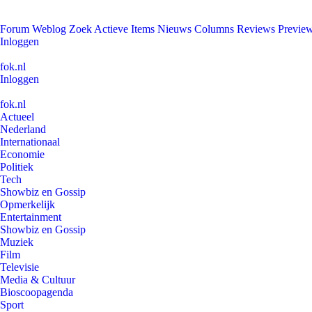
Forum
Weblog
Zoek
Actieve Items
Nieuws
Columns
Reviews
Previe
Inloggen
fok.nl
Inloggen
fok.nl
Actueel
Nederland
Internationaal
Economie
Politiek
Tech
Showbiz en Gossip
Opmerkelijk
Entertainment
Showbiz en Gossip
Muziek
Film
Televisie
Media & Cultuur
Bioscoopagenda
Sport