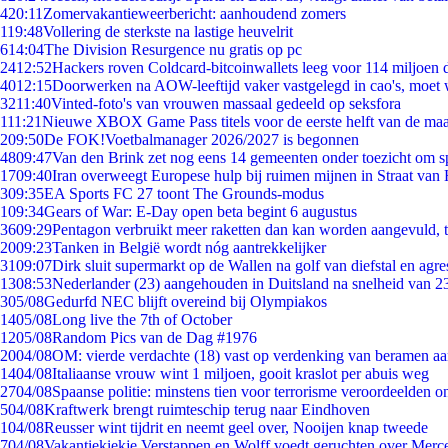
4
20:11
Zomervakantieweerbericht: aanhoudend zomers
1
19:48
Vollering de sterkste na lastige heuvelrit
6
14:04
The Division Resurgence nu gratis op pc
24
12:52
Hackers roven Coldcard-bitcoinwallets leeg voor 114 miljoen d
40
12:15
Doorwerken na AOW-leeftijd vaker vastgelegd in cao's, moet
32
11:40
Vinted-foto's van vrouwen massaal gedeeld op seksfora
1
11:21
Nieuwe XBOX Game Pass titels voor de eerste helft van de ma
2
09:50
De FOK!Voetbalmanager 2026/2027 is begonnen
48
09:47
Van den Brink zet nog eens 14 gemeenten onder toezicht om s
17
09:40
Iran overweegt Europese hulp bij ruimen mijnen in Straat va
3
09:35
EA Sports FC 27 toont The Grounds-modus
1
09:34
Gears of War: E-Day open beta begint 6 augustus
36
09:29
Pentagon verbruikt meer raketten dan kan worden aangevuld, t
20
09:23
Tanken in België wordt nóg aantrekkelijker
31
09:07
Dirk sluit supermarkt op de Wallen na golf van diefstal en agre
13
08:53
Nederlander (23) aangehouden in Duitsland na snelheid van 
3
05/08
Gedurfd NEC blijft overeind bij Olympiakos
14
05/08
Long live the 7th of October
12
05/08
Random Pics van de Dag #1976
20
04/08
OM: vierde verdachte (18) vast op verdenking van beramen aa
14
04/08
Italiaanse vrouw wint 1 miljoen, gooit kraslot per abuis weg
27
04/08
Spaanse politie: minstens tien voor terrorisme veroordeelden 
5
04/08
Kraftwerk brengt ruimteschip terug naar Eindhoven
1
04/08
Reusser wint tijdrit en neemt geel over, Nooijen knap tweede
7
04/08
Vakantiekiekje Verstappen en Wolff voedt geruchten over Merc