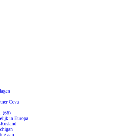
slagen
rtner Ceva
. (66)
lijk in Europa
-Rusland
ichigan
ling aan