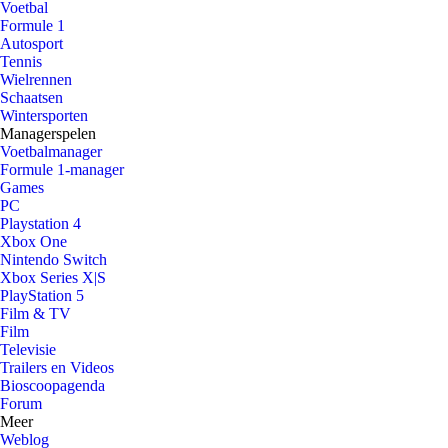
Voetbal
Formule 1
Autosport
Tennis
Wielrennen
Schaatsen
Wintersporten
Managerspelen
Voetbalmanager
Formule 1-manager
Games
PC
Playstation 4
Xbox One
Nintendo Switch
Xbox Series X|S
PlayStation 5
Film & TV
Film
Televisie
Trailers en Videos
Bioscoopagenda
Forum
Meer
Weblog