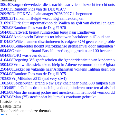
3
06:40
Zorgmedewerkster die 's nachts haar vriend bezocht terecht ont
25
00:35
Random Pics van de Dag #1977
2
09:50
De FOK!Voetbalmanager 2026/2027 is begonnen
20
09:23
Tanken in België wordt nóg aantrekkelijker
31
09:07
Dirk sluit supermarkt op de Wallen na golf van diefstal en agre
12
05/08
Random Pics van de Dag #1976
5
04/08
Kraftwerk brengt ruimteschip terug naar Eindhoven
20
04/08
Apple vecht Britse eis tot inbouwen backdoor in iCloud aan
81
04/08
'Witte' mannen discrimineren is volgens OM geen enkel probl
30
04/08
Ceuta-leider noemt Marokkaanse grensaanval door migranten 
6
04/08
Grote natuurbrand Boschhuizerbergen groeit naar 100 hectare
6
04/08
FOK! was even down
41
04/08
Regering VS geeft scholen die 'genderidentiteit' van kinderen
59
04/08
Vrouw die asielzoekers hielp in Athene vermoord door Afghaa
25
04/08
Lekker op vakantie naar Afghanistan volgens Taliban geen pr
23
04/08
Random Pics van de Dag #1975
7
03/08
VrijMiBabes #315 (not very sfw!)
10
03/08
Spider-Man: Brand New Day knalt naar bijna 800 miljoen eur
11
03/08
Phil Collins dronk zich bijna dood, kinderen moesten al afsch
34
03/08
Man die zesjarig jochie met messteken in het hoofd vermoordde 
47
03/08
Man (25) sterft nadat hij lijm als condoom gebruikt
Laatste items
Laatste items
Toon berichten uit deze thema's