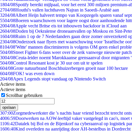
18
04/08
Spotify bereikt mijlpaal, voor het eerst 300 miljoen premium-
27
04/08
Houthi's vallen luchthaven Najran in Saoedi-Arabië aan
32
04/08
Albert Heijn halveert tempo van Koopzegels sparen vanaf sep
55
04/08
Boeren waarschuwen voor lagere oogst door aanhoudende hitt
20
04/08
Apple vecht Britse eis tot inbouwen backdoor in iCloud aan
26
04/08
Doden bij Oekraïense droneaanvallen op Moskou en Sint-Pete
16
04/08
Ruim 1 op de 7 Nederlanders gaan deze zomer onverzekerd op
23
04/08
Onderzoek naar flyers met waarschuwing voor 'Israëlische oor
81
04/08
'Witte' mannen discrimineren is volgens OM geen enkel probl
5
04/08
Street Fighter 6-fans weer over de zeik vanwege nieuwste patch
30
04/08
Ceuta-leider noemt Marokkaanse grensaanval door migranten 
5
04/08
Control Resonant kost je 30 uur om uit te spelen
6
04/08
Grote natuurbrand Boschhuizerbergen groeit naar 100 hectare
6
04/08
FOK! was even down
2
04/08
Apex Legends stopt vandaag op Nintendo Switch
Actieve items
Actieve items
Scrollbar gebruiken
opslaan
3
07:00
Zorgmedewerkster die 's nachts haar vriend bezocht terecht ont
40
06:59
Doorwerken na AOW-leeftijd vaker vastgelegd in cao's, moet
11
06:42
Datalek bij Bol en de Bijenkorf na cyberaanval op logistiek pa
16
06:40
Kind overleden na aanrijding door AH-bestelbus in Dordrecht