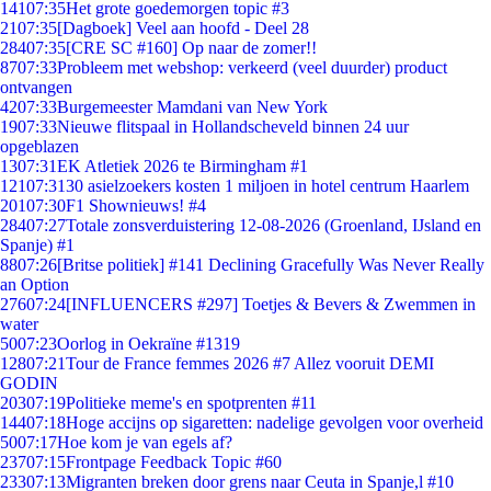
141
07:35
Het grote goedemorgen topic #3
21
07:35
[Dagboek] Veel aan hoofd - Deel 28
284
07:35
[CRE SC #160] Op naar de zomer!!
87
07:33
Probleem met webshop: verkeerd (veel duurder) product
ontvangen
42
07:33
Burgemeester Mamdani van New York
19
07:33
Nieuwe flitspaal in Hollandscheveld binnen 24 uur
opgeblazen
13
07:31
EK Atletiek 2026 te Birmingham #1
121
07:31
30 asielzoekers kosten 1 miljoen in hotel centrum Haarlem
201
07:30
F1 Shownieuws! #4
284
07:27
Totale zonsverduistering 12-08-2026 (Groenland, IJsland en
Spanje) #1
88
07:26
[Britse politiek] #141 Declining Gracefully Was Never Really
an Option
276
07:24
[INFLUENCERS #297] Toetjes & Bevers & Zwemmen in
water
50
07:23
Oorlog in Oekraïne #1319
128
07:21
Tour de France femmes 2026 #7 Allez vooruit DEMI
GODIN
203
07:19
Politieke meme's en spotprenten #11
144
07:18
Hoge accijns op sigaretten: nadelige gevolgen voor overheid
50
07:17
Hoe kom je van egels af?
237
07:15
Frontpage Feedback Topic #60
233
07:13
Migranten breken door grens naar Ceuta in Spanje,l #10