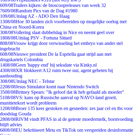
6
09/08
Trailers kijken: de bioscoopreleases van week 32
76
09/08
Random Pics van de Dag #1980
1
09/08
Uitslag AZ - ADO Den Haag
13
08/08
Hoe 30 landen zich voorbereiden op mogelijke oorlog met
China en Noord-Korea
3
08/08
Vollering slaat dubbelslag in Nice en neemt geel over
18
08/08
Uitslag PSV - Fortuna Sittard
8
08/08
Vrouw krijgt door verwisseling het embryo van ander stel
ingebracht
6
08/08
Nieuwe president De la Espriella gaat strijd aan met
drugskartels Colombia
14
08/08
Geen 'happy end' bij seksdate via Kinky.nl
43
08/08
XR blokkeert A12 ruim twee uur, agent gebeten bij
aanhouding
3
08/08
Uitslag NEC - Telstar
22
08/08
Jesus Simulator komt naar Nintendo Switch
35
08/08
Britney Spears: "Ik geloof dat ik heb gefaald als moeder"
51
08/08
VS: kans op Russische aanval op NAVO-land groeit,
munitietekort wordt probleem
12
08/08
Broer 135 keer gestoken en gesneden: zes jaar cel en tbs voor
doodslag Gouda
28
08/08
RIVM vindt PFAS in al de geteste moedermelk, borstvoeding
blijft advies
68
08/08
EU bekritiseert Meta en TikTok om verspreiden desinformatie