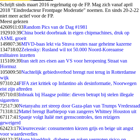
Schrijft sinds maart 2016 regelmatig op de FP. Mag zich vanaf april
2018 "
Eindredacteur Frontpage Moderatie
" noemen. En sinds 20-2-22
niet meer actief voor de FP.
Meest gelezen
42609
11:03
Random Pics van de Dag #1981
1929
10:39
China boekt doorbraak in eigen chipmachines, druk op
ASML groeit
1498
07:36
MIVD-baas lekt via Strava routes naar geheime kazerne
1347
18:02
Zelensky: Rusland wil tot 50.000 Noord-Koreaanse
militairen inzetten
1151
09:39
Iran stelt zes eisen aan VS voor heropening Straat van
Hormuz
1050
09:50
Nachtelijk gebiedsverbod brengt rust terug in Rotterdamse
wijk
973
10:24
FIFA ziet kritiek op Infantino als desinformatie, Noorwegen
eist zijn aftreden
957
10:03
Inbraak bij Haagse politie: dieven betrapt bij stelen illegale
sigaretten
725
17:30
Netanyahu zet streep door Gaza-plan van Trumps Vredesraad
713
18:12
Mattel brengt Barbiepop van zangeres Whitney Houston uit
671
17:41
Spanje volgt Italië met grenscontroles, tien reizigers
geweigerd
624
23:17
Kleurrecessie: consumenten kiezen grijs en beige uit angst
voor waardeverlies
601
22:35
Hoge bloeddruk, diabetes en roken vergroten risico op