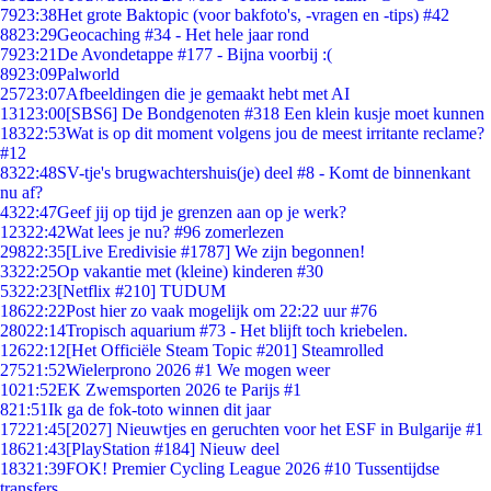
79
23:38
Het grote Baktopic (voor bakfoto's, -vragen en -tips) #42
88
23:29
Geocaching #34 - Het hele jaar rond
79
23:21
De Avondetappe #177 - Bijna voorbij :(
89
23:09
Palworld
257
23:07
Afbeeldingen die je gemaakt hebt met AI
131
23:00
[SBS6] De Bondgenoten #318 Een klein kusje moet kunnen
183
22:53
Wat is op dit moment volgens jou de meest irritante reclame?
#12
83
22:48
SV-tje's brugwachtershuis(je) deel #8 - Komt de binnenkant
nu af?
43
22:47
Geef jij op tijd je grenzen aan op je werk?
123
22:42
Wat lees je nu? #96 zomerlezen
298
22:35
[Live Eredivisie #1787] We zijn begonnen!
33
22:25
Op vakantie met (kleine) kinderen #30
53
22:23
[Netflix #210] TUDUM
186
22:22
Post hier zo vaak mogelijk om 22:22 uur #76
280
22:14
Tropisch aquarium #73 - Het blijft toch kriebelen.
126
22:12
[Het Officiële Steam Topic #201] Steamrolled
275
21:52
Wielerprono 2026 #1 We mogen weer
10
21:52
EK Zwemsporten 2026 te Parijs #1
8
21:51
Ik ga de fok-toto winnen dit jaar
172
21:45
[2027] Nieuwtjes en geruchten voor het ESF in Bulgarije #1
186
21:43
[PlayStation #184] Nieuw deel
183
21:39
FOK! Premier Cycling League 2026 #10 Tussentijdse
transfers