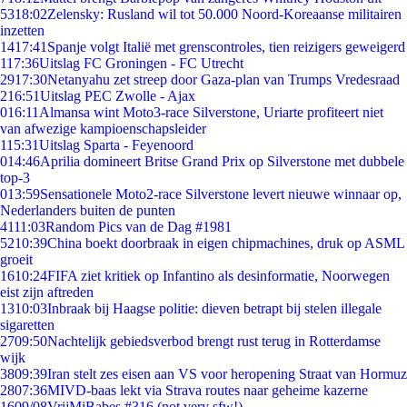
53
18:02
Zelensky: Rusland wil tot 50.000 Noord-Koreaanse militairen
inzetten
14
17:41
Spanje volgt Italië met grenscontroles, tien reizigers geweigerd
1
17:36
Uitslag FC Groningen - FC Utrecht
29
17:30
Netanyahu zet streep door Gaza-plan van Trumps Vredesraad
2
16:51
Uitslag PEC Zwolle - Ajax
0
16:11
Almansa wint Moto3-race Silverstone, Uriarte profiteert niet
van afwezige kampioenschapsleider
1
15:31
Uitslag Sparta - Feyenoord
0
14:46
Aprilia domineert Britse Grand Prix op Silverstone met dubbele
top-3
0
13:59
Sensationele Moto2-race Silverstone levert nieuwe winnaar op,
Nederlanders buiten de punten
41
11:03
Random Pics van de Dag #1981
52
10:39
China boekt doorbraak in eigen chipmachines, druk op ASML
groeit
16
10:24
FIFA ziet kritiek op Infantino als desinformatie, Noorwegen
eist zijn aftreden
13
10:03
Inbraak bij Haagse politie: dieven betrapt bij stelen illegale
sigaretten
27
09:50
Nachtelijk gebiedsverbod brengt rust terug in Rotterdamse
wijk
38
09:39
Iran stelt zes eisen aan VS voor heropening Straat van Hormuz
28
07:36
MIVD-baas lekt via Strava routes naar geheime kazerne
16
09/08
VrijMiBabes #316 (not very sfw!)