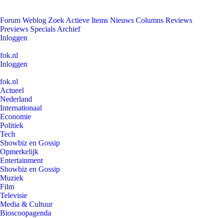
Forum
Weblog
Zoek
Actieve Items
Nieuws
Columns
Reviews
Previews
Specials
Archief
Inloggen
fok.nl
Inloggen
fok.nl
Actueel
Nederland
Internationaal
Economie
Politiek
Tech
Showbiz en Gossip
Opmerkelijk
Entertainment
Showbiz en Gossip
Muziek
Film
Televisie
Media & Cultuur
Bioscoopagenda