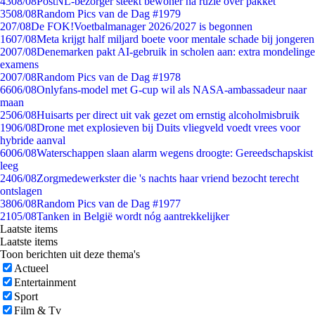
43
08/08
PostNL-bezorger steekt bewoner na ruzie over pakket
35
08/08
Random Pics van de Dag #1979
2
07/08
De FOK!Voetbalmanager 2026/2027 is begonnen
16
07/08
Meta krijgt half miljard boete voor mentale schade bij jongeren
20
07/08
Denemarken pakt AI-gebruik in scholen aan: extra mondelinge
examens
20
07/08
Random Pics van de Dag #1978
66
06/08
Onlyfans-model met G-cup wil als NASA-ambassadeur naar
maan
25
06/08
Huisarts per direct uit vak gezet om ernstig alcoholmisbruik
19
06/08
Drone met explosieven bij Duits vliegveld voedt vrees voor
hybride aanval
60
06/08
Waterschappen slaan alarm wegens droogte: Gereedschapskist
leeg
24
06/08
Zorgmedewerkster die 's nachts haar vriend bezocht terecht
ontslagen
38
06/08
Random Pics van de Dag #1977
21
05/08
Tanken in België wordt nóg aantrekkelijker
Laatste items
Laatste items
Toon berichten uit deze thema's
Actueel
Entertainment
Sport
Film & Tv