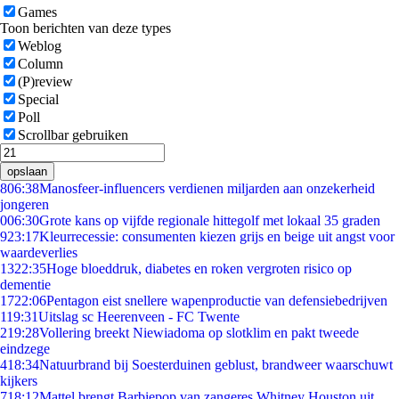
Games
Toon berichten van deze types
Weblog
Column
(P)review
Special
Poll
Scrollbar gebruiken
opslaan
8
06:38
Manosfeer-influencers verdienen miljarden aan onzekerheid
jongeren
0
06:30
Grote kans op vijfde regionale hittegolf met lokaal 35 graden
9
23:17
Kleurrecessie: consumenten kiezen grijs en beige uit angst voor
waardeverlies
13
22:35
Hoge bloeddruk, diabetes en roken vergroten risico op
dementie
17
22:06
Pentagon eist snellere wapenproductie van defensiebedrijven
1
19:31
Uitslag sc Heerenveen - FC Twente
2
19:28
Vollering breekt Niewiadoma op slotklim en pakt tweede
eindzege
4
18:34
Natuurbrand bij Soesterduinen geblust, brandweer waarschuwt
kijkers
7
18:12
Mattel brengt Barbiepop van zangeres Whitney Houston uit