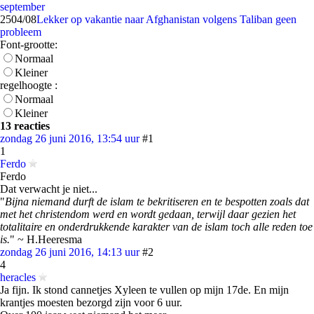
september
25
04/08
Lekker op vakantie naar Afghanistan volgens Taliban geen
probleem
Font-grootte:
Normaal
Kleiner
regelhoogte :
Normaal
Kleiner
13 reacties
zondag 26 juni 2016, 13:54 uur
#1
1
Ferdo
Ferdo
Dat verwacht je niet...
"
Bijna niemand durft de islam te bekritiseren en te bespotten zoals dat
met het christendom werd en wordt gedaan, terwijl daar gezien het
totalitaire en onderdrukkende karakter van de islam toch alle reden toe
is.
" ~ H.Heeresma
zondag 26 juni 2016, 14:13 uur
#2
4
heracles
Ja fijn. Ik stond cannetjes Xyleen te vullen op mijn 17de. En mijn
krantjes moesten bezorgd zijn voor 6 uur.