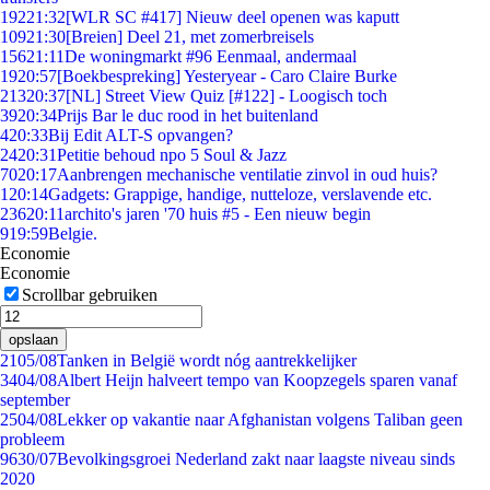
192
21:32
[WLR SC #417] Nieuw deel openen was kaputt
109
21:30
[Breien] Deel 21, met zomerbreisels
156
21:11
De woningmarkt #96 Eenmaal, andermaal
19
20:57
[Boekbespreking] Yesteryear - Caro Claire Burke
213
20:37
[NL] Street View Quiz [#122] - Loogisch toch
39
20:34
Prijs Bar le duc rood in het buitenland
4
20:33
Bij Edit ALT-S opvangen?
24
20:31
Petitie behoud npo 5 Soul & Jazz
70
20:17
Aanbrengen mechanische ventilatie zinvol in oud huis?
1
20:14
Gadgets: Grappige, handige, nutteloze, verslavende etc.
236
20:11
archito's jaren '70 huis #5 - Een nieuw begin
9
19:59
Belgie.
Economie
Economie
Scrollbar gebruiken
opslaan
21
05/08
Tanken in België wordt nóg aantrekkelijker
34
04/08
Albert Heijn halveert tempo van Koopzegels sparen vanaf
september
25
04/08
Lekker op vakantie naar Afghanistan volgens Taliban geen
probleem
96
30/07
Bevolkingsgroei Nederland zakt naar laagste niveau sinds
2020