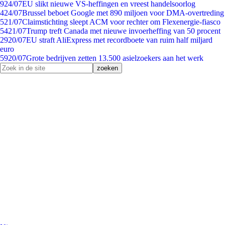
9
24/07
EU slikt nieuwe VS-heffingen en vreest handelsoorlog
4
24/07
Brussel beboet Google met 890 miljoen voor DMA-overtreding
5
21/07
Claimstichting sleept ACM voor rechter om Flexenergie-fiasco
54
21/07
Trump treft Canada met nieuwe invoerheffing van 50 procent
29
20/07
EU straft AliExpress met recordboete van ruim half miljard
euro
59
20/07
Grote bedrijven zetten 13.500 asielzoekers aan het werk