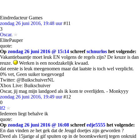
Eindredacteur Games
zondag 26 juni 2016, 19:48 uur
#11
3
Oscar.
ElitePauper
quote:
Op
zondag 26 juni 2016 @ 15:14
schreef
schnurlos
het volgende:
Vakantiebaantje moet leuk EN volgens de regels zijn? De keuze is dan
reuze.
Werken is een noodzakelijk kwaad.
dat eerste is leuk meegenomen maar dat laatste is toch wel verplicht.
0% vet, Geen suiker toegevoegd
Twitter: @BuikschuiverNL
Xbox Live: Buikschuiver
Oscar, jij mag mijn landgoed als ik kom te overlijden. - Monkyyy
zondag 26 juni 2016, 19:49 uur
#12
0
lf2
Iedereen liegt behalve ik
quote:
Op
zondag 26 juni 2016 @ 16:08
schreef
edje5555
het volgende:
En dan vinden ze het gek dat de Jeugd doetjes zijn geworden ?
Deed als 15jarige al gif spuiten op in de boomkwekerij tegen onkruid