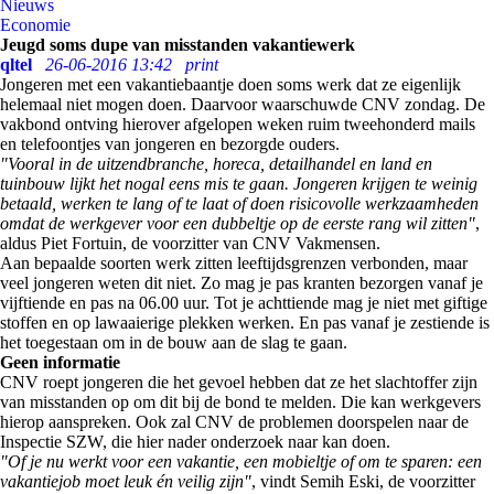
Nieuws
Economie
Jeugd soms dupe van misstanden vakantiewerk
qltel
26-06-2016 13:42
print
Jongeren met een vakantiebaantje doen soms werk dat ze eigenlijk
helemaal niet mogen doen. Daarvoor waarschuwde CNV zondag. De
vakbond ontving hierover afgelopen weken ruim tweehonderd mails
en telefoontjes van jongeren en bezorgde ouders.
"Vooral in de uitzendbranche, horeca, detailhandel en land en
tuinbouw lijkt het nogal eens mis te gaan. Jongeren krijgen te weinig
betaald, werken te lang of te laat of doen risicovolle werkzaamheden
omdat de werkgever voor een dubbeltje op de eerste rang wil zitten"
,
aldus Piet Fortuin, de voorzitter van CNV Vakmensen.
Aan bepaalde soorten werk zitten leeftijdsgrenzen verbonden, maar
veel jongeren weten dit niet. Zo mag je pas kranten bezorgen vanaf je
vijftiende en pas na 06.00 uur. Tot je achttiende mag je niet met giftige
stoffen en op lawaaierige plekken werken. En pas vanaf je zestiende is
het toegestaan om in de bouw aan de slag te gaan.
Geen informatie
CNV roept jongeren die het gevoel hebben dat ze het slachtoffer zijn
van misstanden op om dit bij de bond te melden. Die kan werkgevers
hierop aanspreken. Ook zal CNV de problemen doorspelen naar de
Inspectie SZW, die hier nader onderzoek naar kan doen.
"Of je nu werkt voor een vakantie, een mobieltje of om te sparen: een
vakantiejob moet leuk én veilig zijn"
, vindt Semih Eski, de voorzitter