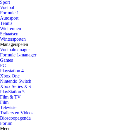
Sport
Voetbal
Formule 1
Autosport
Tennis
Wielrennen
Schaatsen
Wintersporten
Managerspelen
Voetbalmanager
Formule 1-manager
Games
PC
Playstation 4
Xbox One
Nintendo Switch
Xbox Series X|S
PlayStation 5
Film & TV
Film
Televisie
Trailers en Videos
Bioscoopagenda
Forum
Meer