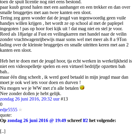
toen de spuit licentie nog niet eens bestond.
paar kuub grond halen met een aanhanger en een trekker en dan over
smalle bruggetjes met aan twee kanten een sloot.
Tering zeg geen wonder dat de jeugd van tegenwoordig geen vuile
handjes willen krijgen , het wordt ze op school al met de paplepel
ingegoten ! pas op hoor foei kijk uit ! dat mag niet en stel je voor.
Reed als 18jarige al Fust en veilingkarren met handel naar de veilin
zonder vrachtwagenrijbewijs maar soms wel met meer als 8 a 9Ton
lading over de kleinste bruggetjes en smalle uitritten keren met aan 2
kanten een sloot.
Heb het te doen met de jeugd hoor, tja echt werken in werkelijkheid is
niet een videospelletje spelen en een virtueel bedrijfje opzetten bah
bah..
maar één ding scheelt , ik werd goed betaald in mijn jeugd maar dan
moet je ook wel iets voor doen en durven !
Nu mogen we je WW met z'n alle betalen
Nee zonder dollen je hebt gelijk.
zondag 26 juni 2016, 20:32 uur
#13
0
edje5555
quote:
Op
zondag 26 juni 2016 @ 19:49
schreef
lf2
het volgende:
[..]