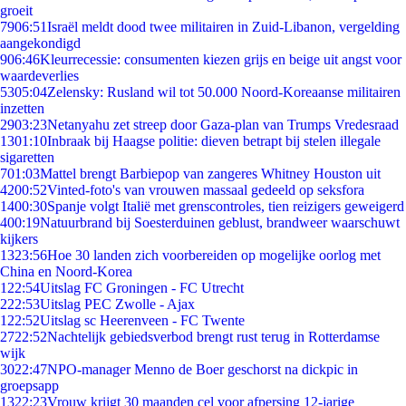
groeit
79
06:51
Israël meldt dood twee militairen in Zuid-Libanon, vergelding
aangekondigd
9
06:46
Kleurrecessie: consumenten kiezen grijs en beige uit angst voor
waardeverlies
53
05:04
Zelensky: Rusland wil tot 50.000 Noord-Koreaanse militairen
inzetten
29
03:23
Netanyahu zet streep door Gaza-plan van Trumps Vredesraad
13
01:10
Inbraak bij Haagse politie: dieven betrapt bij stelen illegale
sigaretten
7
01:03
Mattel brengt Barbiepop van zangeres Whitney Houston uit
42
00:52
Vinted-foto's van vrouwen massaal gedeeld op seksfora
14
00:30
Spanje volgt Italië met grenscontroles, tien reizigers geweigerd
4
00:19
Natuurbrand bij Soesterduinen geblust, brandweer waarschuwt
kijkers
13
23:56
Hoe 30 landen zich voorbereiden op mogelijke oorlog met
China en Noord-Korea
1
22:54
Uitslag FC Groningen - FC Utrecht
2
22:53
Uitslag PEC Zwolle - Ajax
1
22:52
Uitslag sc Heerenveen - FC Twente
27
22:52
Nachtelijk gebiedsverbod brengt rust terug in Rotterdamse
wijk
30
22:47
NPO-manager Menno de Boer geschorst na dickpic in
groepsapp
13
22:23
Vrouw krijgt 30 maanden cel voor afpersing 12-jarige