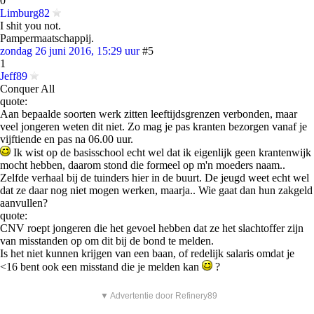
0
Limburg82
I shit you not.
Pampermaatschappij.
zondag 26 juni 2016, 15:29 uur
#5
1
Jeff89
Conquer All
quote:
Aan bepaalde soorten werk zitten leeftijdsgrenzen verbonden, maar
veel jongeren weten dit niet. Zo mag je pas kranten bezorgen vanaf je
vijftiende en pas na 06.00 uur.
Ik wist op de basisschool echt wel dat ik eigenlijk geen krantenwijk
mocht hebben, daarom stond die formeel op m'n moeders naam..
Zelfde verhaal bij de tuinders hier in de buurt. De jeugd weet echt wel
dat ze daar nog niet mogen werken, maarja.. Wie gaat dan hun zakgeld
aanvullen?
quote:
CNV roept jongeren die het gevoel hebben dat ze het slachtoffer zijn
van misstanden op om dit bij de bond te melden.
Is het niet kunnen krijgen van een baan, of redelijk salaris omdat je
<16 bent ook een misstand die je melden kan
?
▼ Advertentie door Refinery89