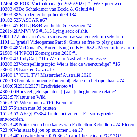
124
04:38
[FOK!Voetbalmanager 2026/2027] #1 We zijn er weer
103
03:43
De Schatkamer van Beeld & Geluid #4
296
03:38
Van kleuter tot puber deel 184
101
02:52
NASCAR #67
206
01:45
[RTL] B&B vol liefde 6de seizoen #4
32
01:42
[AMV] VS #1313 Lying sack of shit.
90
01:12
Vinted-foto's van vrouwen massaal gedeeld op seksfora
11
01:11
[gratis] Videogames Part 9: Gratis en free-to-play games!
198
00:48
McDonald's, Burger King en KFC #82 - Meer korting a.u.b.
215
00:44
[NPO2] Zomergasten 2026 #1
105
00:43
[IndyCar] #115 We're in Nashville Tennessee
102
00:23
Voorspellingstopic: Wie is hier de weerkundige? #16
236
00:19
Israel en Gaza #17
164
00:17
[CUL TV] Masterchef Australië 2026
67
00:13
Tenenkrommende fouten bij teksten in het openbaar #74
41
00:05
[2026/2027] Eredivisietoto #1
43
00:00
Hoeveel geld spendeer jij aan je beginnende relatie?
26
23:57
Natuur en Wild
256
23:57
[Wielrennen #616] Brennan!
1
23:57
Starten met 3d printen
151
23:53
[AKQ] #3384 Topic met vragen. En soms goede
antwoorden.
285
23:49
Protesten en blokkades van Extinction Rebellion #24 Eieren
7
23:46
Wat staat bij jou op nummer 1 en 2?
191
23:40
Touwtrekken 2.0 #636 - Team 1 beste team *G* *O*