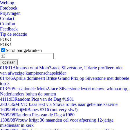
Weblog
Fotoboek
Prijsvragen
Contact
Colofon
Feedback
Tip de redactie
FOK!
FOK!
Scrollbar gebruiken
opslaan
0
16:11
Almansa wint Moto3-race Silverstone, Uriarte profiteert niet
van afwezige kampioenschapsleider
0
14:46
Aprilia domineert Britse Grand Prix op Silverstone met dubbele
top-3
0
13:59
Sensationele Moto2-race Silverstone levert nieuwe winnaar op,
Nederlanders buiten de punten
41
11:03
Random Pics van de Dag #1981
28
07:36
MIVD-baas lekt via Strava routes naar geheime kazerne
16
09/08
VrijMiBabes #316 (not very sfw!)
76
09/08
Random Pics van de Dag #1980
13
08/08
Vrouw krijgt 30 maanden cel voor afpersing 12-jarige
misdienaar in kerk