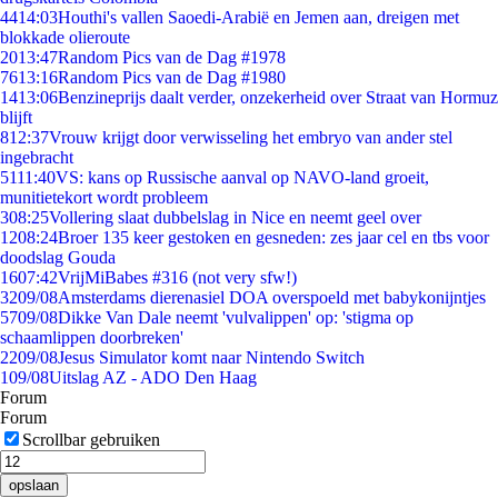
44
14:03
Houthi's vallen Saoedi-Arabië en Jemen aan, dreigen met
blokkade olieroute
20
13:47
Random Pics van de Dag #1978
76
13:16
Random Pics van de Dag #1980
14
13:06
Benzineprijs daalt verder, onzekerheid over Straat van Hormuz
blijft
8
12:37
Vrouw krijgt door verwisseling het embryo van ander stel
ingebracht
51
11:40
VS: kans op Russische aanval op NAVO-land groeit,
munitietekort wordt probleem
3
08:25
Vollering slaat dubbelslag in Nice en neemt geel over
12
08:24
Broer 135 keer gestoken en gesneden: zes jaar cel en tbs voor
doodslag Gouda
16
07:42
VrijMiBabes #316 (not very sfw!)
32
09/08
Amsterdams dierenasiel DOA overspoeld met babykonijntjes
57
09/08
Dikke Van Dale neemt 'vulvalippen' op: 'stigma op
schaamlippen doorbreken'
22
09/08
Jesus Simulator komt naar Nintendo Switch
1
09/08
Uitslag AZ - ADO Den Haag
Forum
Forum
Scrollbar gebruiken
opslaan