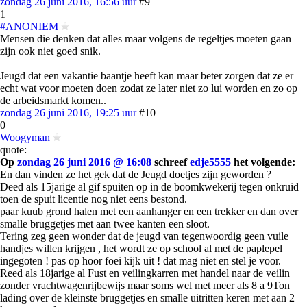
zondag 26 juni 2016, 16:56 uur
#9
1
#ANONIEM
Mensen die denken dat alles maar volgens de regeltjes moeten gaan
zijn ook niet goed snik.
Jeugd dat een vakantie baantje heeft kan maar beter zorgen dat ze er
echt wat voor moeten doen zodat ze later niet zo lui worden en zo op
de arbeidsmarkt komen..
zondag 26 juni 2016, 19:25 uur
#10
0
Woogyman
quote:
Op
zondag 26 juni 2016 @ 16:08
schreef
edje5555
het volgende:
En dan vinden ze het gek dat de Jeugd doetjes zijn geworden ?
Deed als 15jarige al gif spuiten op in de boomkwekerij tegen onkruid
toen de spuit licentie nog niet eens bestond.
paar kuub grond halen met een aanhanger en een trekker en dan over
smalle bruggetjes met aan twee kanten een sloot.
Tering zeg geen wonder dat de jeugd van tegenwoordig geen vuile
handjes willen krijgen , het wordt ze op school al met de paplepel
ingegoten ! pas op hoor foei kijk uit ! dat mag niet en stel je voor.
Reed als 18jarige al Fust en veilingkarren met handel naar de veilin
zonder vrachtwagenrijbewijs maar soms wel met meer als 8 a 9Ton
lading over de kleinste bruggetjes en smalle uitritten keren met aan 2