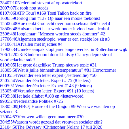
284
07:10
Nederland stevent af op watertekort
20
07:07
Ik rook nog steeds
81
07:06
[ATP Tour] #169 Tosti Tallon back on fire
16
06:59
Oorlog Iran #137 Op naar een mooie toekomst
155
06:48
Hoe denkt God echt over homo-seksualiteit? deel 4
185
06:48
Huisarts doet haar werk onder invloed van alcohol
25
06:48
Hoogleraar: "Mensen worden steeds dommer" #2
177
06:46
Algemeen steektopic, waar er een steekje los zit #3
141
06:41
Afvallen met injecties #4
179
06:34
Unieke aanpak stopt jarenlange overlast in Rotterdamse wijk
7
06:12
2023: Kindermoord door Lindsay Clancy: depressie of
voorbedachte rade?
81
06:05
Het grote dagelijkse Trump nieuws topic #31
183
05:58
Wat is jullie binnenhuistemperatuur? #81 Horrorzomer
211
05:54
Verander een letter expert (7lettereditie) #50
25
05:54
Verander één letter. Expert # 75 (8 letters)
60
05:51
Verander één letter: Expert #143 (9 letters)
153
05:48
Verander één letter: Expert #91 (10 letters)
47
05:38
Het hele alfabet #108 en 4letterwoord
99
05:24
Nederlandse Politiek #725
183
05:09
[HBO] House of the Dragon #9 Waar we wachten op
seizoen 3.
139
04:57
Vrouwen willen geen man meer #30
3
04:55
Waarom wordt gezegd dat vrouwen socialer zijn?
231
04:50
The Odyssey (Christopher Nolan) 17 juli 2026