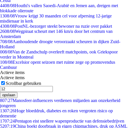
Ceuta
44
08/08
Houthi's vallen Saoedi-Arabië en Jemen aan, dreigen met
blokkade olieroute
13
08/08
Vrouw krijgt 30 maanden cel voor afpersing 12-jarige
misdienaar in kerk
43
08/08
PostNL-bezorger steekt bewoner na ruzie over pakket
26
08/08
Wegpiraat scheurt met 146 km/u door het centrum van
Amsterdam
7
08/08
Aanhoudende droogte veroorzaakt scheuren in dijken Zuid-
Holland
0
08/08
Van de Zandschulp overleeft matchpoints, ook Griekspoor
verder in Montreal
1
08/08
Excelsior opent seizoen met ruime zege op promovendus
Cambuur
Actieve items
Actieve items
Scrollbar gebruiken
opslaan
8
07:27
Manosfeer-influencers verdienen miljarden aan onzekerheid
jongeren
13
07:26
Hoge bloeddruk, diabetes en roken vergroten risico op
dementie
17
07:24
Pentagon eist snellere wapenproductie van defensiebedrijven
52
07:19
China boekt doorbraak in eigen chipmachines, druk op ASML