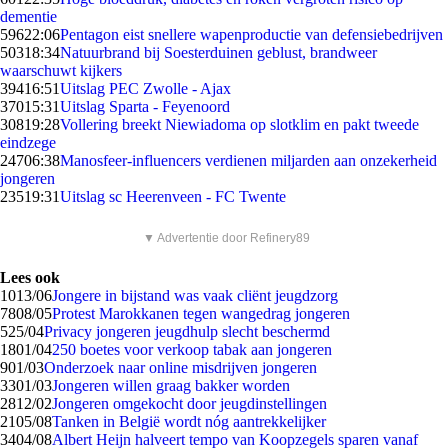
dementie
596
22:06
Pentagon eist snellere wapenproductie van defensiebedrijven
503
18:34
Natuurbrand bij Soesterduinen geblust, brandweer
waarschuwt kijkers
394
16:51
Uitslag PEC Zwolle - Ajax
370
15:31
Uitslag Sparta - Feyenoord
308
19:28
Vollering breekt Niewiadoma op slotklim en pakt tweede
eindzege
247
06:38
Manosfeer-influencers verdienen miljarden aan onzekerheid
jongeren
235
19:31
Uitslag sc Heerenveen - FC Twente
▼ Advertentie door Refinery89
Lees ook
10
13/06
Jongere in bijstand was vaak cliënt jeugdzorg
78
08/05
Protest Marokkanen tegen wangedrag jongeren
5
25/04
Privacy jongeren jeugdhulp slecht beschermd
18
01/04
250 boetes voor verkoop tabak aan jongeren
9
01/03
Onderzoek naar online misdrijven jongeren
33
01/03
Jongeren willen graag bakker worden
28
12/02
Jongeren omgekocht door jeugdinstellingen
21
05/08
Tanken in België wordt nóg aantrekkelijker
34
04/08
Albert Heijn halveert tempo van Koopzegels sparen vanaf