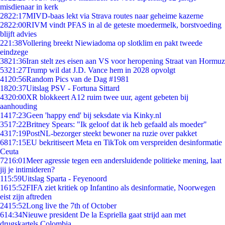
misdienaar in kerk
28
22:17
MIVD-baas lekt via Strava routes naar geheime kazerne
28
22:00
RIVM vindt PFAS in al de geteste moedermelk, borstvoeding
blijft advies
2
21:38
Vollering breekt Niewiadoma op slotklim en pakt tweede
eindzege
38
21:36
Iran stelt zes eisen aan VS voor heropening Straat van Hormuz
53
21:27
Trump wil dat J.D. Vance hem in 2028 opvolgt
41
20:56
Random Pics van de Dag #1981
18
20:37
Uitslag PSV - Fortuna Sittard
43
20:00
XR blokkeert A12 ruim twee uur, agent gebeten bij
aanhouding
14
17:23
Geen 'happy end' bij seksdate via Kinky.nl
35
17:22
Britney Spears: "Ik geloof dat ik heb gefaald als moeder"
43
17:19
PostNL-bezorger steekt bewoner na ruzie over pakket
68
17:15
EU bekritiseert Meta en TikTok om verspreiden desinformatie
Ceuta
72
16:01
Meer agressie tegen een andersluidende politieke mening, laat
jij je intimideren?
1
15:59
Uitslag Sparta - Feyenoord
16
15:52
FIFA ziet kritiek op Infantino als desinformatie, Noorwegen
eist zijn aftreden
24
15:52
Long live the 7th of October
6
14:34
Nieuwe president De la Espriella gaat strijd aan met
drugskartels Colombia