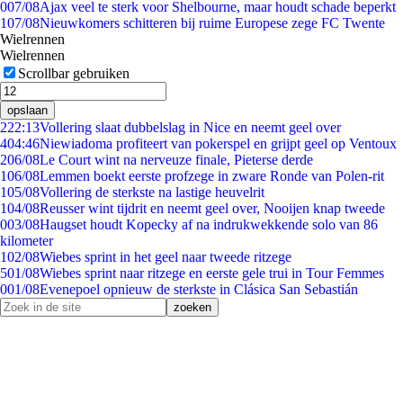
0
07/08
Ajax veel te sterk voor Shelbourne, maar houdt schade beperkt
1
07/08
Nieuwkomers schitteren bij ruime Europese zege FC Twente
Wielrennen
Wielrennen
Scrollbar gebruiken
opslaan
2
22:13
Vollering slaat dubbelslag in Nice en neemt geel over
4
04:46
Niewiadoma profiteert van pokerspel en grijpt geel op Ventoux
2
06/08
Le Court wint na nerveuze finale, Pieterse derde
1
06/08
Lemmen boekt eerste profzege in zware Ronde van Polen-rit
1
05/08
Vollering de sterkste na lastige heuvelrit
1
04/08
Reusser wint tijdrit en neemt geel over, Nooijen knap tweede
0
03/08
Haugset houdt Kopecky af na indrukwekkende solo van 86
kilometer
1
02/08
Wiebes sprint in het geel naar tweede ritzege
5
01/08
Wiebes sprint naar ritzege en eerste gele trui in Tour Femmes
0
01/08
Evenepoel opnieuw de sterkste in Clásica San Sebastián