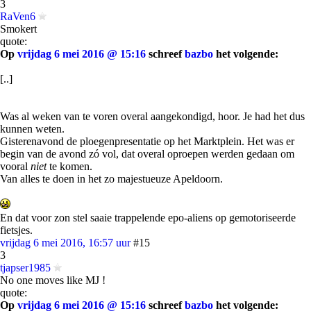
3
RaVen6
Smokert
quote:
Op
vrijdag 6 mei 2016 @ 15:16
schreef
bazbo
het volgende:
[..]
Was al weken van te voren overal aangekondigd, hoor. Je had het dus
kunnen weten.
Gisterenavond de ploegenpresentatie op het Marktplein. Het was er
begin van de avond zó vol, dat overal oproepen werden gedaan om
vooral
niet
te komen.
Van alles te doen in het zo majestueuze Apeldoorn.
En dat voor zon stel saaie trappelende epo-aliens op gemotoriseerde
fietsjes.
vrijdag 6 mei 2016, 16:57 uur
#15
3
tjapser1985
No one moves like MJ !
quote:
Op
vrijdag 6 mei 2016 @ 15:16
schreef
bazbo
het volgende: