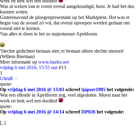
werk en leek wel een doolhof
Was al weken van te voren overal aangekondigd, hoor. Je had het dus
kunnen weten.
Gisterenavond de ploegenpresentatie op het Marktplein. Het was er
begin van de avond zó vol, dat overal oproepen werden gedaan om
vooral
niet
te komen.
Van alles te doen in het zo majestueuze Apeldoorn.
'Slechte gedichten bestaan niet; er bestaan alleen slechte mensen'
(Willem Bierman)
Meer informatie op
www.bazbo.net
vrijdag 6 mei 2016, 15:55 uur
#13
1
UltraR
quote:
Op
vrijdag 6 mei 2016 @ 13:03
schreef
tjapser1985
het volgende:
Wat een ellende in Apeldoorn zeg, veel afgesloten. Moest naar het
werk en leek wel een doolhof
quote:
Op
vrijdag 6 mei 2016 @ 14:14
schreef
DP026
het volgende:
[..]