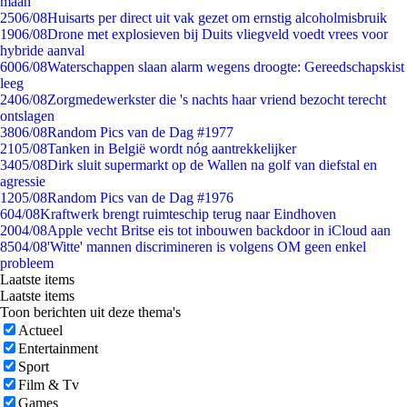
maan
25
06/08
Huisarts per direct uit vak gezet om ernstig alcoholmisbruik
19
06/08
Drone met explosieven bij Duits vliegveld voedt vrees voor
hybride aanval
60
06/08
Waterschappen slaan alarm wegens droogte: Gereedschapskist
leeg
24
06/08
Zorgmedewerkster die 's nachts haar vriend bezocht terecht
ontslagen
38
06/08
Random Pics van de Dag #1977
21
05/08
Tanken in België wordt nóg aantrekkelijker
34
05/08
Dirk sluit supermarkt op de Wallen na golf van diefstal en
agressie
12
05/08
Random Pics van de Dag #1976
6
04/08
Kraftwerk brengt ruimteschip terug naar Eindhoven
20
04/08
Apple vecht Britse eis tot inbouwen backdoor in iCloud aan
85
04/08
'Witte' mannen discrimineren is volgens OM geen enkel
probleem
Laatste items
Laatste items
Toon berichten uit deze thema's
Actueel
Entertainment
Sport
Film & Tv
Games