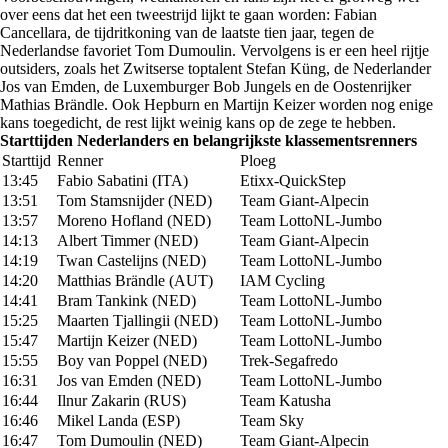
over eens dat het een tweestrijd lijkt te gaan worden: Fabian
Cancellara, de tijdritkoning van de laatste tien jaar, tegen de
Nederlandse favoriet Tom Dumoulin. Vervolgens is er een heel rijtje
outsiders, zoals het Zwitserse toptalent Stefan Küng, de Nederlander
Jos van Emden, de Luxemburger Bob Jungels en de Oostenrijker
Mathias Brändle. Ook Hepburn en Martijn Keizer worden nog enige
kans toegedicht, de rest lijkt weinig kans op de zege te hebben.
Starttijden Nederlanders en belangrijkste klassementsrenners
Starttijd
Renner
Ploeg
13:45
Fabio Sabatini (ITA)
Etixx-QuickStep
13:51
Tom Stamsnijder (NED)
Team Giant-Alpecin
13:57
Moreno Hofland (NED)
Team LottoNL-Jumbo
14:13
Albert Timmer (NED)
Team Giant-Alpecin
14:19
Twan Castelijns (NED)
Team LottoNL-Jumbo
14:20
Matthias Brändle (AUT)
IAM Cycling
14:41
Bram Tankink (NED)
Team LottoNL-Jumbo
15:25
Maarten Tjallingii (NED)
Team LottoNL-Jumbo
15:47
Martijn Keizer (NED)
Team LottoNL-Jumbo
15:55
Boy van Poppel (NED)
Trek-Segafredo
16:31
Jos van Emden (NED)
Team LottoNL-Jumbo
16:44
Ilnur Zakarin (RUS)
Team Katusha
16:46
Mikel Landa (ESP)
Team Sky
16:47
Tom Dumoulin (NED)
Team Giant-Alpecin