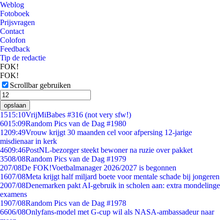
Weblog
Fotoboek
Prijsvragen
Contact
Colofon
Feedback
Tip de redactie
FOK!
FOK!
Scrollbar gebruiken
opslaan
15
15:10
VrijMiBabes #316 (not very sfw!)
60
15:09
Random Pics van de Dag #1980
12
09:49
Vrouw krijgt 30 maanden cel voor afpersing 12-jarige
misdienaar in kerk
46
09:46
PostNL-bezorger steekt bewoner na ruzie over pakket
35
08/08
Random Pics van de Dag #1979
2
07/08
De FOK!Voetbalmanager 2026/2027 is begonnen
16
07/08
Meta krijgt half miljard boete voor mentale schade bij jongeren
20
07/08
Denemarken pakt AI-gebruik in scholen aan: extra mondelinge
examens
19
07/08
Random Pics van de Dag #1978
66
06/08
Onlyfans-model met G-cup wil als NASA-ambassadeur naar