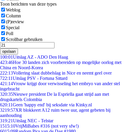
Toon berichten van deze types
Weblog
Column
(P)review
Special
Poll
Scrollbar gebruiken
opslaan
1
00:01
Uitslag AZ - ADO Den Haag
4
23:46
Hoe 30 landen zich voorbereiden op mogelijke oorlog met
China en Noord-Korea
2
22:13
Vollering slaat dubbelslag in Nice en neemt geel over
7
22:11
Uitslag PSV - Fortuna Sittard
4
21:14
Vrouw krijgt door verwisseling het embryo van ander stel
ingebracht
3
20:35
Nieuwe president De la Espriella gaat strijd aan met
drugskartels Colombia
6
20:11
Geen 'happy end' bij seksdate via Kinky.nl
32
19:57
XR blokkeert A12 ruim twee uur, agent gebeten bij
aanhouding
3
19:21
Uitslag NEC - Telstar
15
15:10
VrijMiBabes #316 (not very sfw!)
60
15:09
Random Pics van de Dag #1980