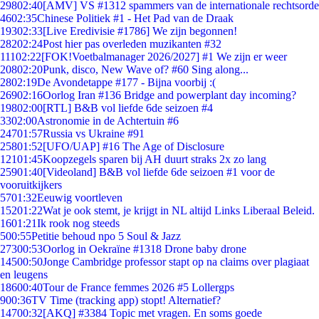
298
02:40
[AMV] VS #1312 spammers van de internationale rechtsorde
46
02:35
Chinese Politiek #1 - Het Pad van de Draak
193
02:33
[Live Eredivisie #1786] We zijn begonnen!
282
02:24
Post hier pas overleden muzikanten #32
111
02:22
[FOK!Voetbalmanager 2026/2027] #1 We zijn er weer
208
02:20
Punk, disco, New Wave of? #60 Sing along...
28
02:19
De Avondetappe #177 - Bijna voorbij :(
269
02:16
Oorlog Iran #136 Bridge and powerplant day incoming?
198
02:00
[RTL] B&B vol liefde 6de seizoen #4
33
02:00
Astronomie in de Achtertuin #6
247
01:57
Russia vs Ukraine #91
258
01:52
[UFO/UAP] #16 The Age of Disclosure
121
01:45
Koopzegels sparen bij AH duurt straks 2x zo lang
259
01:40
[Videoland] B&B vol liefde 6de seizoen #1 voor de
vooruitkijkers
57
01:32
Eeuwig voortleven
152
01:22
Wat je ook stemt, je krijgt in NL altijd Links Liberaal Beleid.
16
01:21
Ik rook nog steeds
5
00:55
Petitie behoud npo 5 Soul & Jazz
273
00:53
Oorlog in Oekraïne #1318 Drone baby drone
145
00:50
Jonge Cambridge professor stapt op na claims over plagiaat
en leugens
186
00:40
Tour de France femmes 2026 #5 Lollergps
9
00:36
TV Time (tracking app) stopt! Alternatief?
147
00:32
[AKQ] #3384 Topic met vragen. En soms goede