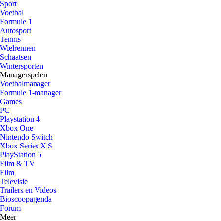
Sport
Voetbal
Formule 1
Autosport
Tennis
Wielrennen
Schaatsen
Wintersporten
Managerspelen
Voetbalmanager
Formule 1-manager
Games
PC
Playstation 4
Xbox One
Nintendo Switch
Xbox Series X|S
PlayStation 5
Film & TV
Film
Televisie
Trailers en Videos
Bioscoopagenda
Forum
Meer