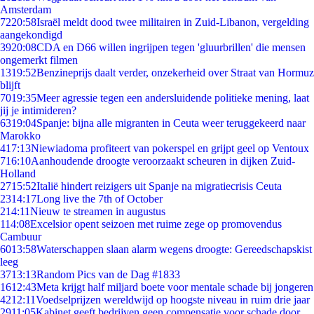
Amsterdam
72
20:58
Israël meldt dood twee militairen in Zuid-Libanon, vergelding
aangekondigd
39
20:08
CDA en D66 willen ingrijpen tegen 'gluurbrillen' die mensen
ongemerkt filmen
13
19:52
Benzineprijs daalt verder, onzekerheid over Straat van Hormuz
blijft
70
19:35
Meer agressie tegen een andersluidende politieke mening, laat
jij je intimideren?
63
19:04
Spanje: bijna alle migranten in Ceuta weer teruggekeerd naar
Marokko
4
17:13
Niewiadoma profiteert van pokerspel en grijpt geel op Ventoux
7
16:10
Aanhoudende droogte veroorzaakt scheuren in dijken Zuid-
Holland
27
15:52
Italië hindert reizigers uit Spanje na migratiecrisis Ceuta
23
14:17
Long live the 7th of October
2
14:11
Nieuw te streamen in augustus
1
14:08
Excelsior opent seizoen met ruime zege op promovendus
Cambuur
60
13:58
Waterschappen slaan alarm wegens droogte: Gereedschapskist
leeg
37
13:13
Random Pics van de Dag #1833
16
12:43
Meta krijgt half miljard boete voor mentale schade bij jongeren
42
12:11
Voedselprijzen wereldwijd op hoogste niveau in ruim drie jaar
29
11:05
Kabinet geeft bedrijven geen compensatie voor schade door