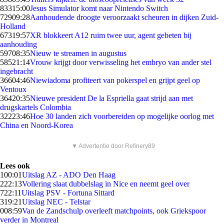
833
15:00
Jesus Simulator komt naar Nintendo Switch
729
09:28
Aanhoudende droogte veroorzaakt scheuren in dijken Zuid-
Holland
673
19:57
XR blokkeert A12 ruim twee uur, agent gebeten bij
aanhouding
597
08:35
Nieuw te streamen in augustus
585
21:14
Vrouw krijgt door verwisseling het embryo van ander stel
ingebracht
366
04:46
Niewiadoma profiteert van pokerspel en grijpt geel op
Ventoux
364
20:35
Nieuwe president De la Espriella gaat strijd aan met
drugskartels Colombia
322
23:46
Hoe 30 landen zich voorbereiden op mogelijke oorlog met
China en Noord-Korea
▼ Advertentie door Refinery89
Lees ook
1
00:01
Uitslag AZ - ADO Den Haag
2
22:13
Vollering slaat dubbelslag in Nice en neemt geel over
7
22:11
Uitslag PSV - Fortuna Sittard
3
19:21
Uitslag NEC - Telstar
0
08:59
Van de Zandschulp overleeft matchpoints, ook Griekspoor
verder in Montreal