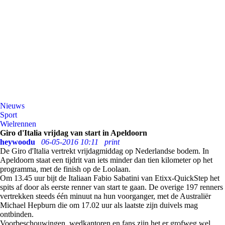
Nieuws
Sport
Wielrennen
Giro d'Italia vrijdag van start in Apeldoorn
heywoodu
06-05-2016 10:11
print
De Giro d'Italia vertrekt vrijdagmiddag op Nederlandse bodem. In
Apeldoorn staat een tijdrit van iets minder dan tien kilometer op het
programma, met de finish op de Loolaan.
Om 13.45 uur bijt de Italiaan Fabio Sabatini van Etixx-QuickStep het
spits af door als eerste renner van start te gaan. De overige 197 renners
vertrekken steeds één minuut na hun voorganger, met de Australiër
Michael Hepburn die om 17.02 uur als laatste zijn duivels mag
ontbinden.
Voorbeschouwingen, wedkantoren en fans zijn het er grofweg wel