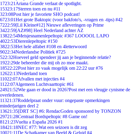
17
23:21
Ariana Grande verlaat de spotlight.
153
23:17
Sterren toen en nu #11
3
23:08
Post hier je favoriete SHO podcast!
67
23:01
Het grote Baktopic (voor bakfoto's, -vragen en -tips) #42
72
22:59
[Lil Kleine#12] Nieuwe afleveringen op Prime
34
22:59
[AZ#98] Heel Nederland achter AZ
138
22:54
Meisjesnamenlepeltopic #367 LOOOOL LAPO
40
22:53
Dierenlepeltopic #150
38
22:53
Het hele alfabet #108 en 4letterwoord
90
22:34
Nederlandse Politiek #725
5
22:32
Hoeveel geld spendeer jij aan je beginnende relatie?
19
22:29
de beheerder die mij oh zo moe maakt.
185
22:22
Post hier zo vaak mogelijk om 22:22 uur #76
126
22:13
Nederland toen
110
22:07
Afvallen met injecties #4
11
22:07
Algemeen Luchtvaarttopic #61
249
21:52
Wie gaan er dood in 2026?Post met een vleugje cynisme de
overledenen.
113
21:37
Roddelpraat onder vuur: ongepaste opmerkingen
minderjarigen deel 2
136
21:35
[DRT SC] #6: RendacGoden sponsored by TONZON
297
21:28
Centraal Bordspeltopic #8 Game on!
81
21:23
Vuelta a España 2026 #1
184
21:18
NEC #77: Wat een seizoen is dit zeg
100
21:11
De Schatkamer van Beeld & Geluid #4