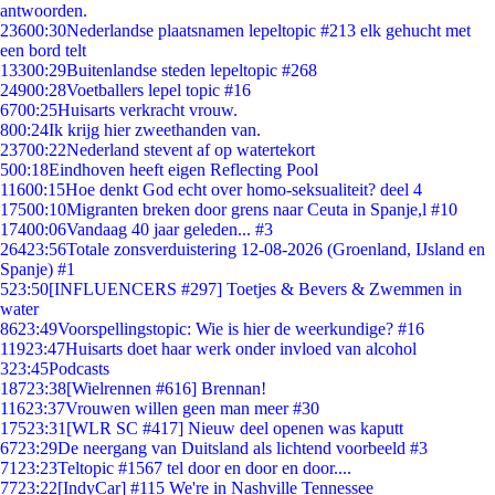
antwoorden.
236
00:30
Nederlandse plaatsnamen lepeltopic #213 elk gehucht met
een bord telt
133
00:29
Buitenlandse steden lepeltopic #268
249
00:28
Voetballers lepel topic #16
67
00:25
Huisarts verkracht vrouw.
8
00:24
Ik krijg hier zweethanden van.
237
00:22
Nederland stevent af op watertekort
5
00:18
Eindhoven heeft eigen Reflecting Pool
116
00:15
Hoe denkt God echt over homo-seksualiteit? deel 4
175
00:10
Migranten breken door grens naar Ceuta in Spanje,l #10
174
00:06
Vandaag 40 jaar geleden... #3
264
23:56
Totale zonsverduistering 12-08-2026 (Groenland, IJsland en
Spanje) #1
5
23:50
[INFLUENCERS #297] Toetjes & Bevers & Zwemmen in
water
86
23:49
Voorspellingstopic: Wie is hier de weerkundige? #16
119
23:47
Huisarts doet haar werk onder invloed van alcohol
3
23:45
Podcasts
187
23:38
[Wielrennen #616] Brennan!
116
23:37
Vrouwen willen geen man meer #30
175
23:31
[WLR SC #417] Nieuw deel openen was kaputt
67
23:29
De neergang van Duitsland als lichtend voorbeeld #3
71
23:23
Teltopic #1567 tel door en door en door....
77
23:22
[IndyCar] #115 We're in Nashville Tennessee