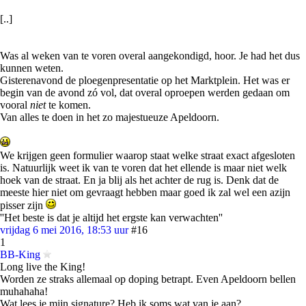
[..]
Was al weken van te voren overal aangekondigd, hoor. Je had het dus
kunnen weten.
Gisterenavond de ploegenpresentatie op het Marktplein. Het was er
begin van de avond zó vol, dat overal oproepen werden gedaan om
vooral
niet
te komen.
Van alles te doen in het zo majestueuze Apeldoorn.
We krijgen geen formulier waarop staat welke straat exact afgesloten
is. Natuurlijk weet ik van te voren dat het ellende is maar niet welk
hoek van de straat. En ja blij als het achter de rug is. Denk dat de
meeste hier niet om gevraagt hebben maar goed ik zal wel een azijn
pisser zijn
''Het beste is dat je altijd het ergste kan verwachten''
vrijdag 6 mei 2016, 18:53 uur
#16
1
BB-King
Long live the King!
Worden ze straks allemaal op doping betrapt. Even Apeldoorn bellen
muhahaha!
Wat lees je mijn signature? Heb ik soms wat van je aan?