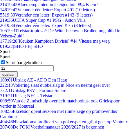
214
19:42
Bloemen/planten in je eigen tuin #94 Kleur!
148
19:42
Verander één letter: Expert #91 (10 letters)
55
19:39
Verander één letter: Expert #143 (9 letters)
2
19:36
UEFA Super Cup #1 PSG - Aston Villa
20
19:34
Verander één letter. Expert # 75 (8 letters)
105
19:31
Telstar-topic #2: De Witte Leeuwen Brullen nog altijd in
Velsen-Zuid!
177
19:28
[Keuken Kampioen Divisie] #44 Vitesse mag weg
0
19:22
[SHO FB] SHO
Sport
Sport
Scrollbar gebruiken
opslaan
1
00:01
Uitslag AZ - ADO Den Haag
2
22:13
Vollering slaat dubbelslag in Nice en neemt geel over
7
22:11
Uitslag PSV - Fortuna Sittard
3
19:21
Uitslag NEC - Telstar
0
08:59
Van de Zandschulp overleeft matchpoints, ook Griekspoor
verder in Montreal
1
08:56
Excelsior opent seizoen met ruime zege op promovendus
Cambuur
4
04:46
Niewiadoma profiteert van pokerspel en grijpt geel op Ventoux
2
07/08
De FOK!Voetbalmanager 2026/2027 is begonnen