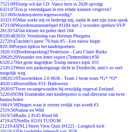
75
21:09
Trump wil dat J.D. Vance hem in 2028 opvolgt
63
21:07
Zou je vreemdgaan in een relatie kunnen vergeven?
3
21:06
Scholensysteem tegenwoordig?
103
21:05
Man zoekt mij en bedreigt mij, nadat ik met zijn zoon sprak
47
21:00
Woordensamenstelspel #1184 met 2 woorden spreken SVP
281
20:54
Van kleuter tot puber deel 184
83
20:48
2010: Vermissing van Herman Ploegstra
227
20:47
archito's jaren '70 huis #5 - Een nieuw begin
8
20:36
Poepen tijdens het tandenpoetsen
18
20:31
[Boekbespreking] Yesteryear - Caro Claire Burke
206
20:29
Verander een letter expert (7lettereditie) #50
63
20:27
Het grote dagelijkse Trump nieuws topic #31
23
20:22
Weer een parkeergarage dicht in Dordrecht, auto's zo snel
mogelijk weg
180
20:19
Touwtrekken 2.0 #636 - Team 1 beste team *G* *O*
40
20:14
Horrorfilms #33: Halloween
26
20:07
Twee zwaargewonden bij eenzijdig ongeval Zeeland.
52
20:05
OM-Teamleider met kinderporno is oud-directeur van twee
basisscholen
166
19:58
Dingen waar je enorm vrolijk van wordt #3
25
19:56
Natuur en Wild
16
19:54
Radio 2 #145 Ruud 66
47
19:47
[Netflix #210] TUDUM
212
19:43
[NL] Street View Quiz [#122] - Loogisch toch
101
19:43
De landelijke hittegolf van 2026