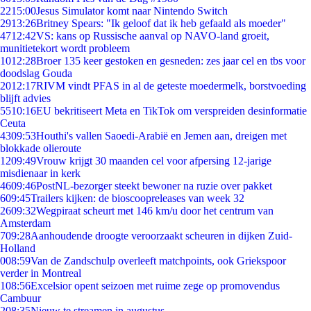
22
15:00
Jesus Simulator komt naar Nintendo Switch
29
13:26
Britney Spears: "Ik geloof dat ik heb gefaald als moeder"
47
12:42
VS: kans op Russische aanval op NAVO-land groeit,
munitietekort wordt probleem
10
12:28
Broer 135 keer gestoken en gesneden: zes jaar cel en tbs voor
doodslag Gouda
20
12:17
RIVM vindt PFAS in al de geteste moedermelk, borstvoeding
blijft advies
55
10:16
EU bekritiseert Meta en TikTok om verspreiden desinformatie
Ceuta
43
09:53
Houthi's vallen Saoedi-Arabië en Jemen aan, dreigen met
blokkade olieroute
12
09:49
Vrouw krijgt 30 maanden cel voor afpersing 12-jarige
misdienaar in kerk
46
09:46
PostNL-bezorger steekt bewoner na ruzie over pakket
6
09:45
Trailers kijken: de bioscoopreleases van week 32
26
09:32
Wegpiraat scheurt met 146 km/u door het centrum van
Amsterdam
7
09:28
Aanhoudende droogte veroorzaakt scheuren in dijken Zuid-
Holland
0
08:59
Van de Zandschulp overleeft matchpoints, ook Griekspoor
verder in Montreal
1
08:56
Excelsior opent seizoen met ruime zege op promovendus
Cambuur
2
08:35
Nieuw te streamen in augustus