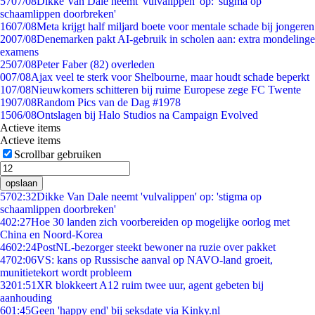
57
07/08
Dikke Van Dale neemt 'vulvalippen' op: 'stigma op
schaamlippen doorbreken'
16
07/08
Meta krijgt half miljard boete voor mentale schade bij jongeren
20
07/08
Denemarken pakt AI-gebruik in scholen aan: extra mondelinge
examens
25
07/08
Peter Faber (82) overleden
0
07/08
Ajax veel te sterk voor Shelbourne, maar houdt schade beperkt
1
07/08
Nieuwkomers schitteren bij ruime Europese zege FC Twente
19
07/08
Random Pics van de Dag #1978
15
06/08
Ontslagen bij Halo Studios na Campaign Evolved
Actieve items
Actieve items
Scrollbar gebruiken
opslaan
57
02:32
Dikke Van Dale neemt 'vulvalippen' op: 'stigma op
schaamlippen doorbreken'
4
02:27
Hoe 30 landen zich voorbereiden op mogelijke oorlog met
China en Noord-Korea
46
02:24
PostNL-bezorger steekt bewoner na ruzie over pakket
47
02:06
VS: kans op Russische aanval op NAVO-land groeit,
munitietekort wordt probleem
32
01:51
XR blokkeert A12 ruim twee uur, agent gebeten bij
aanhouding
6
01:45
Geen 'happy end' bij seksdate via Kinky.nl