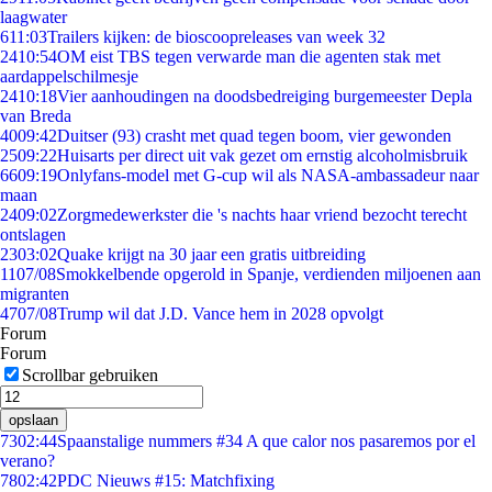
laagwater
6
11:03
Trailers kijken: de bioscoopreleases van week 32
24
10:54
OM eist TBS tegen verwarde man die agenten stak met
aardappelschilmesje
24
10:18
Vier aanhoudingen na doodsbedreiging burgemeester Depla
van Breda
40
09:42
Duitser (93) crasht met quad tegen boom, vier gewonden
25
09:22
Huisarts per direct uit vak gezet om ernstig alcoholmisbruik
66
09:19
Onlyfans-model met G-cup wil als NASA-ambassadeur naar
maan
24
09:02
Zorgmedewerkster die 's nachts haar vriend bezocht terecht
ontslagen
23
03:02
Quake krijgt na 30 jaar een gratis uitbreiding
11
07/08
Smokkelbende opgerold in Spanje, verdienden miljoenen aan
migranten
47
07/08
Trump wil dat J.D. Vance hem in 2028 opvolgt
Forum
Forum
Scrollbar gebruiken
opslaan
73
02:44
Spaanstalige nummers #34 A que calor nos pasaremos por el
verano?
78
02:42
PDC Nieuws #15: Matchfixing