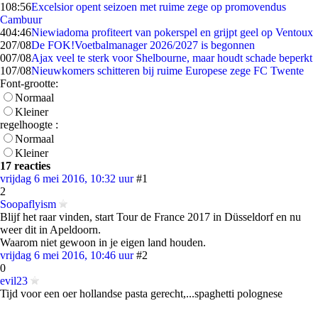
1
08:56
Excelsior opent seizoen met ruime zege op promovendus
Cambuur
4
04:46
Niewiadoma profiteert van pokerspel en grijpt geel op Ventoux
2
07/08
De FOK!Voetbalmanager 2026/2027 is begonnen
0
07/08
Ajax veel te sterk voor Shelbourne, maar houdt schade beperkt
1
07/08
Nieuwkomers schitteren bij ruime Europese zege FC Twente
Font-grootte:
Normaal
Kleiner
regelhoogte :
Normaal
Kleiner
17 reacties
vrijdag 6 mei 2016, 10:32 uur
#1
2
Soopaflyism
Blijf het raar vinden, start Tour de France 2017 in Düsseldorf en nu
weer dit in Apeldoorn.
Waarom niet gewoon in je eigen land houden.
vrijdag 6 mei 2016, 10:46 uur
#2
0
evil23
Tijd voor een oer hollandse pasta gerecht,...spaghetti polognese