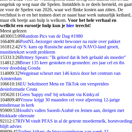
ongeluk op weg naar die Spelen. Inmiddels is ze deels hersteld, en gaat
ze voor de Spelen van 2026, waar wel flinke kosten aan zitten. De
vechtlust is er en het trainen doet ze naast haar werk natuurlijk keihard,
maar elk beetje aan hulp is welkom.
Voor het hele verhaal en
wellicht een eurootje hulp kun je
hier
terecht!
Meest gelezen
48300
15:09
Random Pics van de Dag #1980
1664
09:46
PostNL-bezorger steekt bewoner na ruzie over pakket
1618
12:42
VS: kans op Russische aanval op NAVO-land groeit,
munitietekort wordt probleem
1533
13:26
Britney Spears: "Ik geloof dat ik heb gefaald als moeder"
1148
12:28
Broer 135 keer gestoken en gesneden: zes jaar cel en tbs
voor doodslag Gouda
1140
09:32
Wegpiraat scheurt met 146 km/u door het centrum van
Amsterdam
1066
10:16
EU bekritiseert Meta en TikTok om verspreiden
desinformatie Ceuta
1056
20:11
Geen 'happy end' bij seksdate via Kinky.nl
1048
09:49
Vrouw krijgt 30 maanden cel voor afpersing 12-jarige
misdienaar in kerk
959
09:53
Houthi's vallen Saoedi-Arabië en Jemen aan, dreigen met
blokkade olieroute
921
12:17
RIVM vindt PFAS in al de geteste moedermelk, borstvoeding
blijft advies
898
09:45
Trailers kijken: de bioscoopreleases van week 32