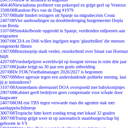
4
04:46
Niewiadoma profiteert van pokerspel en grijpt geel op Ventoux
35
08/08
Random Pics van de Dag #1979
27
07/08
Italië hindert reizigers uit Spanje na migratiecrisis Ceuta
24
07/08
Vier aanhoudingen na doodsbedreiging burgemeester Depla
van Breda
11
07/08
Smokkelbende opgerold in Spanje, verdienden miljoenen aan
migranten
39
07/08
CDA en D66 willen ingrijpen tegen 'gluurbrillen' die mensen
ongemerkt filmen
13
07/08
Benzineprijs daalt verder, onzekerheid over Straat van Hormuz
blijft
42
07/08
Voedselprijzen wereldwijd op hoogste niveau in ruim drie jaar
23
07/08
Quake krijgt na 30 jaar een gratis uitbreiding
2
07/08
De FOK!Voetbalmanager 2026/2027 is begonnen
70
07/08
Meer agressie tegen een andersluidende politieke mening, laat
jij je intimideren?
31
07/08
Amsterdams dierenasiel DOA overspoeld met babykonijntjes
29
07/08
Kabinet geeft bedrijven geen compensatie voor schade door
laagwater
24
07/08
OM eist TBS tegen verwarde man die agenten stak met
aardappelschilmesje
30
07/08
Tropische hitte keert zondag terug met lokaal 32 graden
30
07/08
Trump grijpt weer in op automatisch staatsburgerschap bij
geboorte in VS