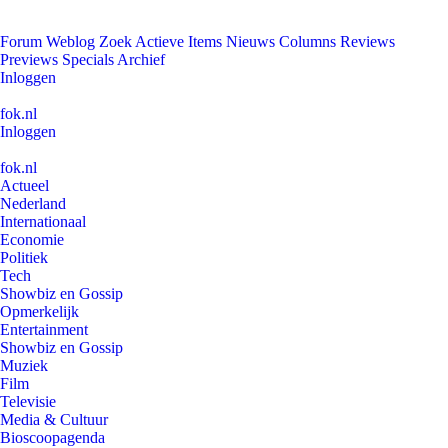
Forum
Weblog
Zoek
Actieve Items
Nieuws
Columns
Reviews
Previews
Specials
Archief
Inloggen
fok.nl
Inloggen
fok.nl
Actueel
Nederland
Internationaal
Economie
Politiek
Tech
Showbiz en Gossip
Opmerkelijk
Entertainment
Showbiz en Gossip
Muziek
Film
Televisie
Media & Cultuur
Bioscoopagenda