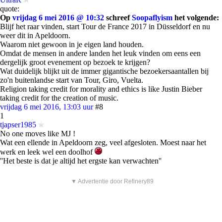
quote:
Op
vrijdag 6 mei 2016 @ 10:32
schreef
Soopaflyism
het volgende:
Blijf het raar vinden, start Tour de France 2017 in Düsseldorf en nu
weer dit in Apeldoorn.
Waarom niet gewoon in je eigen land houden.
Omdat de mensen in andere landen het leuk vinden om eens een
dergelijk groot evenement op bezoek te krijgen?
Wat duidelijk blijkt uit de immer gigantische bezoekersaantallen bij
zo'n buitenlandse start van Tour, Giro, Vuelta.
Religion taking credit for morality and ethics is like Justin Bieber
taking credit for the creation of music.
vrijdag 6 mei 2016, 13:03 uur
#8
1
tjapser1985
No one moves like MJ !
Wat een ellende in Apeldoorn zeg, veel afgesloten. Moest naar het
werk en leek wel een doolhof
''Het beste is dat je altijd het ergste kan verwachten''
▼ Advertentie door Refinery89