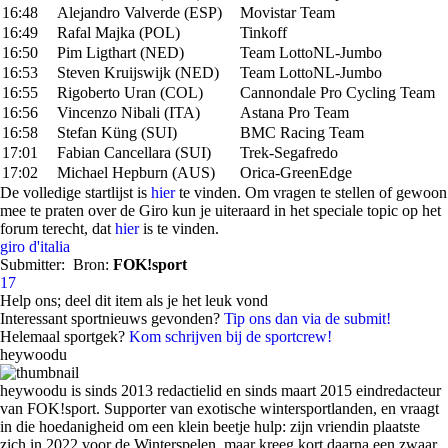
16:48
Alejandro Valverde (ESP)
Movistar Team
16:49
Rafal Majka (POL)
Tinkoff
16:50
Pim Ligthart (NED)
Team LottoNL-Jumbo
16:53
Steven Kruijswijk (NED)
Team LottoNL-Jumbo
16:55
Rigoberto Uran (COL)
Cannondale Pro Cycling Team
16:56
Vincenzo Nibali (ITA)
Astana Pro Team
16:58
Stefan Küng (SUI)
BMC Racing Team
17:01
Fabian Cancellara (SUI)
Trek-Segafredo
17:02
Michael Hepburn (AUS)
Orica-GreenEdge
De volledige startlijst is
hier
te vinden. Om vragen te stellen of gewoon
mee te praten over de Giro kun je uiteraard in het speciale topic op het
forum terecht, dat
hier
is te vinden.
giro d'italia
Submitter:
Bron:
FOK!sport
17
Help ons; deel dit item als je het leuk vond
Interessant sportnieuws gevonden?
Tip ons dan via de submit!
Helemaal sportgek?
Kom schrijven bij de sportcrew!
heywoodu
heywoodu is sinds 2013 redactielid en sinds maart 2015 eindredacteur
van FOK!sport. Supporter van exotische wintersportlanden, en vraagt
in die hoedanigheid om een klein beetje hulp: zijn vriendin plaatste
zich in 2022 voor de Winterspelen, maar kreeg kort daarna een zwaar