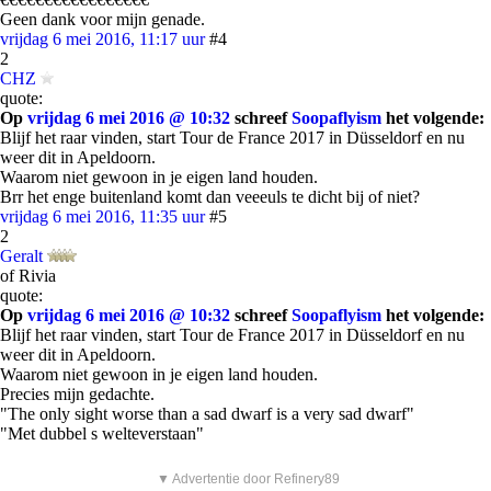
Geen dank voor mijn genade.
vrijdag 6 mei 2016, 11:17 uur
#4
2
CHZ
quote:
Op
vrijdag 6 mei 2016 @ 10:32
schreef
Soopaflyism
het volgende:
Blijf het raar vinden, start Tour de France 2017 in Düsseldorf en nu
weer dit in Apeldoorn.
Waarom niet gewoon in je eigen land houden.
Brr het enge buitenland komt dan veeeuls te dicht bij of niet?
vrijdag 6 mei 2016, 11:35 uur
#5
2
Geralt
of Rivia
quote:
Op
vrijdag 6 mei 2016 @ 10:32
schreef
Soopaflyism
het volgende:
Blijf het raar vinden, start Tour de France 2017 in Düsseldorf en nu
weer dit in Apeldoorn.
Waarom niet gewoon in je eigen land houden.
Precies mijn gedachte.
"The only sight worse than a sad dwarf is a very sad dwarf"
"Met dubbel s welteverstaan"
▼ Advertentie door Refinery89