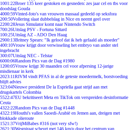
10
01:22
Broer 135 keer gestoken en gesneden: zes jaar cel en tbs voor
doodslag Gouda
40
00:59
Vinted-foto's van vrouwen massaal gedeeld op seksfora
2
00:50
Vollering slaat dubbelslag in Nice en neemt geel over
22
00:28
Jesus Simulator komt naar Nintendo Switch
7
00:26
Uitslag PSV - Fortuna Sittard
1
00:25
Uitslag AZ - ADO Den Haag
29
00:13
Britney Spears: "Ik geloof dat ik heb gefaald als moeder"
4
00:10
Vrouw krijgt door verwisseling het embryo van ander stel
ingebracht
3
00:07
Uitslag NEC - Telstar
60
00:06
Random Pics van de Dag #1980
12
00:05
Vrouw krijgt 30 maanden cel voor afpersing 12-jarige
misdienaar in kerk
20
23:11
RIVM vindt PFAS in al de geteste moedermelk, borstvoeding
blijft advies
3
23:04
Nieuwe president De la Espriella gaat strijd aan met
drugskartels Colombia
55
22:47
EU bekritiseert Meta en TikTok om verspreiden desinformatie
Ceuta
43
22:22
Random Pics van de Dag #1448
43
22:19
Houthi's vallen Saoedi-Arabië en Jemen aan, dreigen met
blokkade olieroute
15
21:37
VrijMiBabes #316 (not very sfw!)
26
21:30
Wegpiraat scheurt met 146 km/u door het centrum van