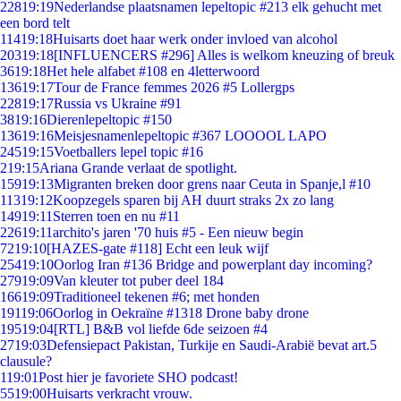
228
19:19
Nederlandse plaatsnamen lepeltopic #213 elk gehucht met
een bord telt
114
19:18
Huisarts doet haar werk onder invloed van alcohol
203
19:18
[INFLUENCERS #296] Alles is welkom kneuzing of breuk
36
19:18
Het hele alfabet #108 en 4letterwoord
136
19:17
Tour de France femmes 2026 #5 Lollergps
228
19:17
Russia vs Ukraine #91
38
19:16
Dierenlepeltopic #150
136
19:16
Meisjesnamenlepeltopic #367 LOOOOL LAPO
245
19:15
Voetballers lepel topic #16
2
19:15
Ariana Grande verlaat de spotlight.
159
19:13
Migranten breken door grens naar Ceuta in Spanje,l #10
113
19:12
Koopzegels sparen bij AH duurt straks 2x zo lang
149
19:11
Sterren toen en nu #11
226
19:11
archito's jaren '70 huis #5 - Een nieuw begin
72
19:10
[HAZES-gate #118] Echt een leuk wijf
254
19:10
Oorlog Iran #136 Bridge and powerplant day incoming?
279
19:09
Van kleuter tot puber deel 184
166
19:09
Traditioneel tekenen #6; met honden
191
19:06
Oorlog in Oekraïne #1318 Drone baby drone
195
19:04
[RTL] B&B vol liefde 6de seizoen #4
27
19:03
Defensiepact Pakistan, Turkije en Saudi-Arabië bevat art.5
clausule?
1
19:01
Post hier je favoriete SHO podcast!
55
19:00
Huisarts verkracht vrouw.