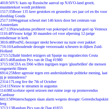
40
18:50
VS: kans op Russische aanval op NAVO-land groeit,
munitietekort wordt probleem
15
17:35
Broer 135 keer gestoken en gesneden: zes jaar cel en tbs voor
doodslag Gouda
25
17:16
Wegpiraat scheurt met 146 km/u door het centrum van
Amsterdam
4
17:13
Niewiadoma profiteert van pokerspel en grijpt geel op Ventoux
11
16:48
Vrouw krijgt 30 maanden cel voor afpersing 12-jarige
misdienaar in kerk
38
16:48
PostNL-bezorger steekt bewoner na ruzie over pakket
7
16:10
Aanhoudende droogte veroorzaakt scheuren in dijken Zuid-
Holland
27
15:52
Italië hindert reizigers uit Spanje na migratiecrisis Ceuta
40
15:46
Random Pics van de Dag #1980
37
15:16
CDA en D66 willen ingrijpen tegen 'gluurbrillen' die mensen
ongemerkt filmen
69
14:25
Meer agressie tegen een andersluidende politieke mening, laat
jij je intimideren?
23
14:17
Long live the 7th of October
2
14:11
Nieuw te streamen in augustus
1
14:08
Excelsior opent seizoen met ruime zege op promovendus
Cambuur
60
13:58
Waterschappen slaan alarm wegens droogte: Gereedschapskist
leeg
37
13:13
Random Pics van de Dag #1833