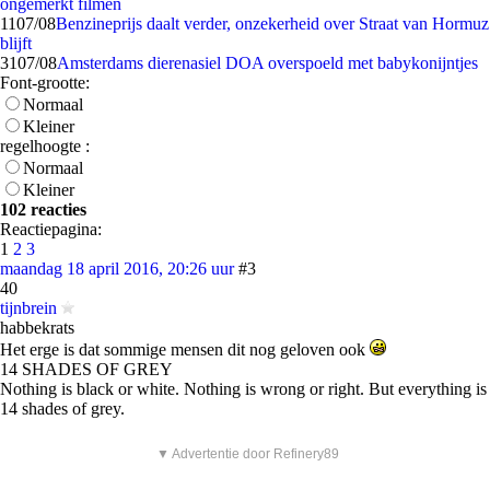
ongemerkt filmen
11
07/08
Benzineprijs daalt verder, onzekerheid over Straat van Hormuz
blijft
31
07/08
Amsterdams dierenasiel DOA overspoeld met babykonijntjes
Font-grootte:
Normaal
Kleiner
regelhoogte :
Normaal
Kleiner
102 reacties
Reactiepagina:
1
2
3
maandag 18 april 2016, 20:26 uur
#3
40
tijnbrein
habbekrats
Het erge is dat sommige mensen dit nog geloven ook
14 SHADES OF GREY
Nothing is black or white. Nothing is wrong or right. But everything is
14 shades of grey.
▼ Advertentie door Refinery89