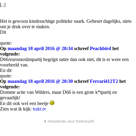
[..]
Het is gewoon kinderachtige politieke snark. Gebeurt dagelijks, niets
om je druk over te maken.
Dit
quote:
Op
maandag 18 april 2016 @ 20:34
schreef
Peachbird
het
volgende:
D66/euromoslimpartij begrijpt satire dan ook niet, dit is er weer een
voorbeeld van.
En dit
quote:
Op
maandag 18 april 2016 @ 20:30
schreef
Ferrari412T2
het
volgende:
Domme actie van Wilders, maar D66 is een grote k*tpartij en
gevaarlijk!
En dit ook wel een beetje
Zien wat ik kijk:
trakt.tv
▼ Advertentie door Refinery89