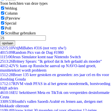
Toon berichten van deze types
Weblog
Column
(P)review
Special
Poll
Scrollbar gebruiken
opslaan
12
15:10
VrijMiBabes #316 (not very sfw!)
40
15:09
Random Pics van de Dag #1980
11
15:00
Jesus Simulator komt naar Nintendo Switch
25
13:26
Britney Spears: "Ik geloof dat ik heb gefaald als moeder"
40
12:42
VS: kans op Russische aanval op NAVO-land groeit,
munitietekort wordt probleem
15
12:28
Broer 135 keer gestoken en gesneden: zes jaar cel en tbs voor
doodslag Gouda
17
12:17
RIVM vindt PFAS in al het geteste moedermelk, borstvoeding
blijft advies
46
10:16
EU bekritiseert Meta en TikTok om verspreiden desinformatie
Ceuta
33
09:53
Houthi's vallen Saoedi-Arabië en Jemen aan, dreigen met
blokkade olieroute
11
09:49
Vrouw krijgt 30 maanden cel voor afpersing 12-jarige