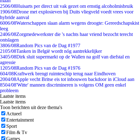
maan
25
06/08
Huisarts per direct uit vak gezet om ernstig alcoholmisbruik
19
06/08
Drone met explosieven bij Duits vliegveld voedt vrees voor
hybride aanval
60
06/08
Waterschappen slaan alarm wegens droogte: Gereedschapskist
leeg
24
06/08
Zorgmedewerkster die 's nachts haar vriend bezocht terecht
ontslagen
38
06/08
Random Pics van de Dag #1977
21
05/08
Tanken in België wordt nóg aantrekkelijker
34
05/08
Dirk sluit supermarkt op de Wallen na golf van diefstal en
agressie
12
05/08
Random Pics van de Dag #1976
6
04/08
Kraftwerk brengt ruimteschip terug naar Eindhoven
20
04/08
Apple vecht Britse eis tot inbouwen backdoor in iCloud aan
85
04/08
'Witte' mannen discrimineren is volgens OM geen enkel
probleem
Laatste items
Laatste items
Toon berichten uit deze thema's
Actueel
Entertainment
Sport
Film & Tv
Games