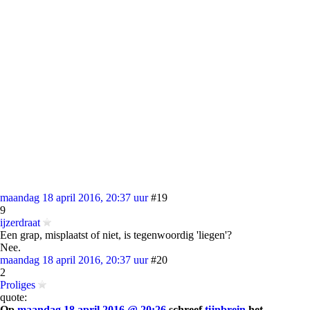
maandag 18 april 2016, 20:37 uur
#19
9
ijzerdraat
Een grap, misplaatst of niet, is tegenwoordig 'liegen'?
Nee.
maandag 18 april 2016, 20:37 uur
#20
2
Proliges
quote:
Op
maandag 18 april 2016 @ 20:26
schreef
tijnbrein
het