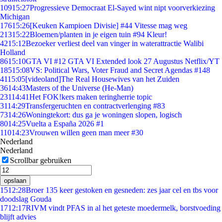
109
15:27
Progressieve Democraat El-Sayed wint nipt voorverkiezing
Michigan
176
15:26
[Keuken Kampioen Divisie] #44 Vitesse mag weg
213
15:22
Bloemen/planten in je eigen tuin #94 Kleur!
42
15:12
Bezoeker verliest deel van vinger in waterattractie Walibi
Holland
86
15:10
GTA VI #12 GTA VI Extended look 27 Augustus Netflix/YT
185
15:08
VS: Political Wars, Voter Fraud and Secret Agendas #148
41
15:05
[videoland]The Real Housewives van het Zuiden
36
14:43
Masters of the Universe (He-Man)
231
14:41
Het FOK!kers maken teringherrie topic
31
14:29
Transfergeruchten en contractverlenging #83
73
14:26
Woningtekort: dus ga je woningen slopen, logisch
80
14:25
Vuelta a España 2026 #1
110
14:23
Vrouwen willen geen man meer #30
Nederland
Nederland
Scrollbar gebruiken
opslaan
15
12:28
Broer 135 keer gestoken en gesneden: zes jaar cel en tbs voor
doodslag Gouda
17
12:17
RIVM vindt PFAS in al het geteste moedermelk, borstvoeding
blijft advies