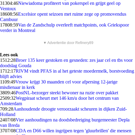
313
04:46
Niewiadoma profiteert van pokerspel en grijpt geel op
Ventoux
186
08:56
Excelsior opent seizoen met ruime zege op promovendus
Cambuur
178
08:59
Van de Zandschulp overleeft matchpoints, ook Griekspoor
verder in Montreal
▼ Advertentie door Refinery89
Lees ook
15
12:28
Broer 135 keer gestoken en gesneden: zes jaar cel en tbs voor
doodslag Gouda
17
12:17
RIVM vindt PFAS in al het geteste moedermelk, borstvoeding
blijft advies
11
09:49
Vrouw krijgt 30 maanden cel voor afpersing 12-jarige
misdienaar in kerk
38
09:46
PostNL-bezorger steekt bewoner na ruzie over pakket
25
09:32
Wegpiraat scheurt met 146 km/u door het centrum van
Amsterdam
7
09:28
Aanhoudende droogte veroorzaakt scheuren in dijken Zuid-
Holland
24
07/08
Vier aanhoudingen na doodsbedreiging burgemeester Depla
van Breda
37
07/08
CDA en D66 willen ingrijpen tegen 'gluurbrillen' die mensen