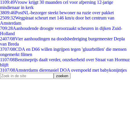
11
09:49
Vrouw krijgt 30 maanden cel voor afpersing 12-jarige
misdienaar in kerk
38
09:46
PostNL-bezorger steekt bewoner na ruzie over pakket
25
09:32
Wegpiraat scheurt met 146 km/u door het centrum van
Amsterdam
7
09:28
Aanhoudende droogte veroorzaakt scheuren in dijken Zuid-
Holland
24
07/08
Vier aanhoudingen na doodsbedreiging burgemeester Depla
van Breda
37
07/08
CDA en D66 willen ingrijpen tegen 'gluurbrillen' die mensen
ongemerkt filmen
11
07/08
Benzineprijs daalt verder, onzekerheid over Straat van Hormuz
blijft
31
07/08
Amsterdams dierenasiel DOA overspoeld met babykonijntjes