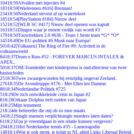
104
18:59
Afvallen met injecties #4
183
18:59
[Wielrennen #616] Brennan!
234
18:56
Nederland stevent af op watertekort
185
18:54
[PlayStation #184] Nieuw deel
152
18:52
[WLR SC #417] Nieuw deel openen was kaputt
163
18:51
Dingen waar je enorm vrolijk van wordt #3
179
18:50
Touwtrekken 2.0 #636 - Team 1 beste team *G* *O*
145
18:49
De EU-politiek #6 Musk naar Europa!
50
18:42
[Vulkanen] The Ring of Fire #9: Activiteit in de
vulkaanwereld
84
18:37
Drum n Bass #52 - FOREVER MARCUS INTALEX &
APEX..
50
18:37
OM-Teamleider met kinderporno is oud-directeur van twee
basisscholen
25
18:36
Twee zwaargewonden bij eenzijdig ongeval Zeeland.
276
18:35
De Avondetappe #176 - Met Ellen ten Damme.
88
18:34
Nederlandse Politiek #725
5
18:29
De zich ontwikkelende crisis in Japan #2
8
18:28
Orkaan Dolphin treft zuiden van Japan
4
18:25
Mijn testament
2
18:24
de beheerder die mij oh zo moe maakt.
34
18:23
Single mannen verplichtsingle moeders laten daten?
61
18:23
Zou je vreemdgaan in een relatie kunnen vergeven?
294
18:21
Het Nederlandse tennis #35 - Lamensgodin
148
18:14
Wat je ook stemt, je krijgt in NL altijd Links Liberaal Beleid.