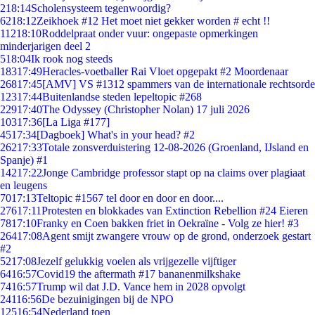
2
18:14
Scholensysteem tegenwoordig?
62
18:12
Zeikhoek #12 Het moet niet gekker worden # echt !!
112
18:10
Roddelpraat onder vuur: ongepaste opmerkingen
minderjarigen deel 2
5
18:04
Ik rook nog steeds
183
17:49
Heracles-voetballer Rai Vloet opgepakt #2 Moordenaar
268
17:45
[AMV] VS #1312 spammers van de internationale rechtsorde
123
17:44
Buitenlandse steden lepeltopic #268
229
17:40
The Odyssey (Christopher Nolan) 17 juli 2026
103
17:36
[La Liga #177]
45
17:34
[Dagboek] What's in your head? #2
262
17:33
Totale zonsverduistering 12-08-2026 (Groenland, IJsland en
Spanje) #1
142
17:22
Jonge Cambridge professor stapt op na claims over plagiaat
en leugens
70
17:13
Teltopic #1567 tel door en door en door....
276
17:11
Protesten en blokkades van Extinction Rebellion #24 Eieren
78
17:10
Franky en Coen bakken friet in Oekraïne - Volg ze hier! #3
264
17:08
Agent smijt zwangere vrouw op de grond, onderzoek gestart
#2
52
17:08
Jezelf gelukkig voelen als vrijgezelle vijftiger
64
16:57
Covid19 the aftermath #17 bananenmilkshake
74
16:57
Trump wil dat J.D. Vance hem in 2028 opvolgt
241
16:56
De bezuinigingen bij de NPO
125
16:54
Nederland toen