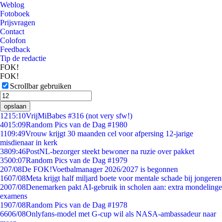
Weblog
Fotoboek
Prijsvragen
Contact
Colofon
Feedback
Tip de redactie
FOK!
FOK!
Scrollbar gebruiken
opslaan
12
15:10
VrijMiBabes #316 (not very sfw!)
40
15:09
Random Pics van de Dag #1980
11
09:49
Vrouw krijgt 30 maanden cel voor afpersing 12-jarige
misdienaar in kerk
38
09:46
PostNL-bezorger steekt bewoner na ruzie over pakket
35
00:07
Random Pics van de Dag #1979
2
07/08
De FOK!Voetbalmanager 2026/2027 is begonnen
16
07/08
Meta krijgt half miljard boete voor mentale schade bij jongeren
20
07/08
Denemarken pakt AI-gebruik in scholen aan: extra mondelinge
examens
19
07/08
Random Pics van de Dag #1978
66
06/08
Onlyfans-model met G-cup wil als NASA-ambassadeur naar