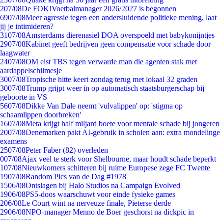
2
07/08
De FOK!Voetbalmanager 2026/2027 is begonnen
69
07/08
Meer agressie tegen een andersluidende politieke mening, laat
jij je intimideren?
31
07/08
Amsterdams dierenasiel DOA overspoeld met babykonijntjes
29
07/08
Kabinet geeft bedrijven geen compensatie voor schade door
laagwater
24
07/08
OM eist TBS tegen verwarde man die agenten stak met
aardappelschilmesje
30
07/08
Tropische hitte keert zondag terug met lokaal 32 graden
30
07/08
Trump grijpt weer in op automatisch staatsburgerschap bij
geboorte in VS
56
07/08
Dikke Van Dale neemt 'vulvalippen' op: 'stigma op
schaamlippen doorbreken'
16
07/08
Meta krijgt half miljard boete voor mentale schade bij jongeren
20
07/08
Denemarken pakt AI-gebruik in scholen aan: extra mondelinge
examens
25
07/08
Peter Faber (82) overleden
0
07/08
Ajax veel te sterk voor Shelbourne, maar houdt schade beperkt
1
07/08
Nieuwkomers schitteren bij ruime Europese zege FC Twente
19
07/08
Random Pics van de Dag #1978
15
06/08
Ontslagen bij Halo Studios na Campaign Evolved
19
06/08
PS5-doos waarschuwt voor einde fysieke games
2
06/08
Le Court wint na nerveuze finale, Pieterse derde
29
06/08
NPO-manager Menno de Boer geschorst na dickpic in