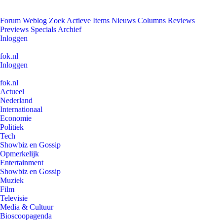
Forum
Weblog
Zoek
Actieve Items
Nieuws
Columns
Reviews
Previews
Specials
Archief
Inloggen
fok.nl
Inloggen
fok.nl
Actueel
Nederland
Internationaal
Economie
Politiek
Tech
Showbiz en Gossip
Opmerkelijk
Entertainment
Showbiz en Gossip
Muziek
Film
Televisie
Media & Cultuur
Bioscoopagenda