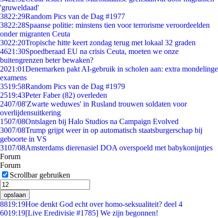
'gruweldaad'
38
22:29
Random Pics van de Dag #1977
38
22:28
Spaanse politie: minstens tien voor terrorisme veroordeelden
onder migranten Ceuta
30
22:20
Tropische hitte keert zondag terug met lokaal 32 graden
46
21:30
Spoedberaad EU na crisis Ceuta, moeten we onze
buitengrenzen beter bewaken?
20
21:01
Denemarken pakt AI-gebruik in scholen aan: extra mondelinge
examens
35
19:58
Random Pics van de Dag #1979
25
19:43
Peter Faber (82) overleden
24
07/08
'Zwarte weduwes' in Rusland trouwen soldaten voor
overlijdensuitkering
15
07/08
Ontslagen bij Halo Studios na Campaign Evolved
30
07/08
Trump grijpt weer in op automatisch staatsburgerschap bij
geboorte in VS
31
07/08
Amsterdams dierenasiel DOA overspoeld met babykonijntjes
Forum
Forum
Scrollbar gebruiken
opslaan
88
19:19
Hoe denkt God echt over homo-seksualiteit? deel 4
60
19:19
[Live Eredivisie #1785] We zijn begonnen!