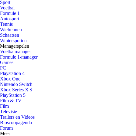
Sport
Voetbal
Formule 1
Autosport
Tennis
Wielrennen
Schaatsen
Wintersporten
Managerspelen
Voetbalmanager
Formule 1-manager
Games
PC
Playstation 4
Xbox One
Nintendo Switch
Xbox Series X|S
PlayStation 5
Film & TV
Film
Televisie
Trailers en Videos
Bioscoopagenda
Forum
Meer