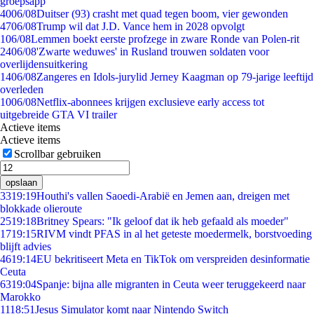
groepsapp
40
06/08
Duitser (93) crasht met quad tegen boom, vier gewonden
47
06/08
Trump wil dat J.D. Vance hem in 2028 opvolgt
1
06/08
Lemmen boekt eerste profzege in zware Ronde van Polen-rit
24
06/08
'Zwarte weduwes' in Rusland trouwen soldaten voor
overlijdensuitkering
14
06/08
Zangeres en Idols-jurylid Jerney Kaagman op 79-jarige leeftijd
overleden
10
06/08
Netflix-abonnees krijgen exclusieve early access tot
uitgebreide GTA VI trailer
Actieve items
Actieve items
Scrollbar gebruiken
opslaan
33
19:19
Houthi's vallen Saoedi-Arabië en Jemen aan, dreigen met
blokkade olieroute
25
19:18
Britney Spears: "Ik geloof dat ik heb gefaald als moeder"
17
19:15
RIVM vindt PFAS in al het geteste moedermelk, borstvoeding
blijft advies
46
19:14
EU bekritiseert Meta en TikTok om verspreiden desinformatie
Ceuta
63
19:04
Spanje: bijna alle migranten in Ceuta weer teruggekeerd naar
Marokko
11
18:51
Jesus Simulator komt naar Nintendo Switch