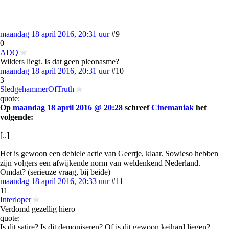
maandag 18 april 2016, 20:31 uur
#9
0
ADQ
Wilders liegt. Is dat geen pleonasme?
maandag 18 april 2016, 20:31 uur
#10
3
SledgehammerOfTruth
quote:
Op
maandag 18 april 2016 @ 20:28
schreef
Cinemaniak
het
volgende:
[..]
Het is gewoon een debiele actie van Geertje, klaar. Sowieso hebben
zijn volgers een afwijkende norm van weldenkend Nederland.
Omdat? (serieuze vraag, bij beide)
maandag 18 april 2016, 20:33 uur
#11
11
Interloper
Verdomd gezellig hiero
quote:
Is dit satire? Is dit demoniseren? Of is dit gewoon keihard liegen?