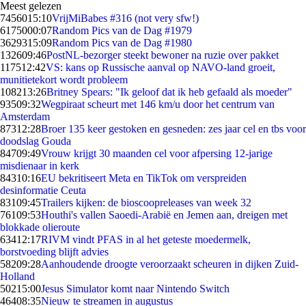
Meest gelezen
74560
15:10
VrijMiBabes #316 (not very sfw!)
61750
00:07
Random Pics van de Dag #1979
36293
15:09
Random Pics van de Dag #1980
1326
09:46
PostNL-bezorger steekt bewoner na ruzie over pakket
1175
12:42
VS: kans op Russische aanval op NAVO-land groeit,
munitietekort wordt probleem
1082
13:26
Britney Spears: "Ik geloof dat ik heb gefaald als moeder"
935
09:32
Wegpiraat scheurt met 146 km/u door het centrum van
Amsterdam
873
12:28
Broer 135 keer gestoken en gesneden: zes jaar cel en tbs voor
doodslag Gouda
847
09:49
Vrouw krijgt 30 maanden cel voor afpersing 12-jarige
misdienaar in kerk
843
10:16
EU bekritiseert Meta en TikTok om verspreiden
desinformatie Ceuta
831
09:45
Trailers kijken: de bioscoopreleases van week 32
761
09:53
Houthi's vallen Saoedi-Arabië en Jemen aan, dreigen met
blokkade olieroute
634
12:17
RIVM vindt PFAS in al het geteste moedermelk,
borstvoeding blijft advies
582
09:28
Aanhoudende droogte veroorzaakt scheuren in dijken Zuid-
Holland
502
15:00
Jesus Simulator komt naar Nintendo Switch
464
08:35
Nieuw te streamen in augustus