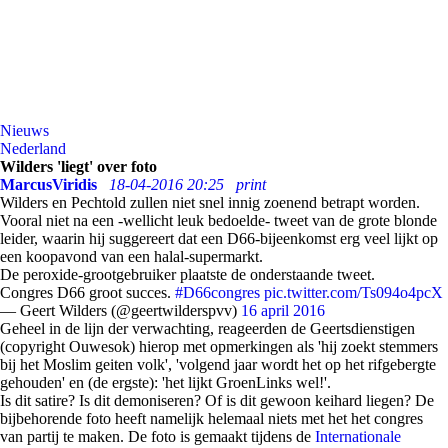
Nieuws
Nederland
Wilders 'liegt' over foto
MarcusViridis
18-04-2016 20:25
print
Wilders en Pechtold zullen niet snel innig zoenend betrapt worden.
Vooral niet na een -wellicht leuk bedoelde- tweet van de grote blonde
leider, waarin hij suggereert dat een D66-bijeenkomst erg veel lijkt op
een koopavond van een halal-supermarkt.
De peroxide-grootgebruiker plaatste de onderstaande tweet.
Congres D66 groot succes.
#D66congres
pic.twitter.com/Ts094o4pcX
— Geert Wilders (@geertwilderspvv)
16 april 2016
Geheel in de lijn der verwachting, reageerden de Geertsdienstigen
(copyright Ouwesok) hierop met opmerkingen als 'hij zoekt stemmers
bij het Moslim geiten volk', 'volgend jaar wordt het op het rifgebergte
gehouden' en (de ergste): 'het lijkt GroenLinks wel!'.
Is dit satire? Is dit demoniseren? Of is dit gewoon keihard liegen? De
bijbehorende foto heeft namelijk helemaal niets met het het congres
van partij te maken. De foto is gemaakt tijdens de
Internationale