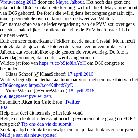
Vrouwendag 2015
door ene
Maysa Jalbout
. Het heeft dus geen ene
jota met de D66 te maken. Sterker nog: wellicht heeft Maysa nog nooit
van D66 gehoord. De foto's die wél tijdens het congres gemaakt zijn,
tonen geen enkele overeenkomst met de tweet van Wilders.
Een namaakfoto van de ledenvergadering van de PVV zou overigens
een stuk makkelijker te ontkrachten zijn: de PVV heeft maar 1 lid en
die heet Geert.
Edit: een zeer opmerkzame Fok!ker met de naam Crystal_Meth, heeft
ontdekt dat de gewraakte foto eerder verscheen in een artikel van
Jalbout, dat vooruitblikte op de genoemde vrouwendag. De foto is
twee dagen ouder, dan eerder werd aangenomen.
Wilders jat foto van
https://t.co/bSfo8lAYoH
om D66 congres te
bespotten
— Klaas Schoof (@KlaasSchoof)
17 april 2016
Wilders liegt zijn achterban aantoonbaar voor met een hoaxfoto van het
#D66congres
:
https://t.co/KtibcdSIyD
— Yurre Wieken (@YurreWieken)
18 april 2016
d66
liegebeest
pvv
wilders
Submitter:
Ritzo ten Cate
Bron:
Twitter
102
Help ons; deel dit item als je het leuk vond
Heb je een leuk of interessant bericht gevonden dat je graag op FOK!
terug ziet?
Tip ons dan via de submit!
Zoek jij altijd de leukste nieuwtjes en kun je daar leuk over schrijven?
Meld je aan als nieuwsposter!