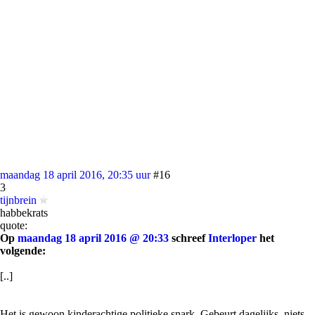
maandag 18 april 2016, 20:35 uur
#16
3
tijnbrein
habbekrats
quote:
Op
maandag 18 april 2016 @ 20:33
schreef
Interloper
het
volgende:
[..]
Het is gewoon kinderachtige politieke snark. Gebeurt dagelijks, niets