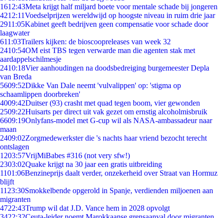
16
12:43
Meta krijgt half miljard boete voor mentale schade bij jongeren
42
12:11
Voedselprijzen wereldwijd op hoogste niveau in ruim drie jaar
29
11:05
Kabinet geeft bedrijven geen compensatie voor schade door
laagwater
6
11:03
Trailers kijken: de bioscoopreleases van week 32
24
10:54
OM eist TBS tegen verwarde man die agenten stak met
aardappelschilmesje
24
10:18
Vier aanhoudingen na doodsbedreiging burgemeester Depla
van Breda
56
09:52
Dikke Van Dale neemt 'vulvalippen' op: 'stigma op
schaamlippen doorbreken'
40
09:42
Duitser (93) crasht met quad tegen boom, vier gewonden
25
09:22
Huisarts per direct uit vak gezet om ernstig alcoholmisbruik
66
09:19
Onlyfans-model met G-cup wil als NASA-ambassadeur naar
maan
24
09:02
Zorgmedewerkster die 's nachts haar vriend bezocht terecht
ontslagen
12
03:57
VrijMiBabes #316 (not very sfw!)
23
03:02
Quake krijgt na 30 jaar een gratis uitbreiding
11
01:06
Benzineprijs daalt verder, onzekerheid over Straat van Hormuz
blijft
11
23:30
Smokkelbende opgerold in Spanje, verdienden miljoenen aan
migranten
47
22:43
Trump wil dat J.D. Vance hem in 2028 opvolgt
34
22:32
Ceuta-leider noemt Marokkaanse grensaanval door migranten