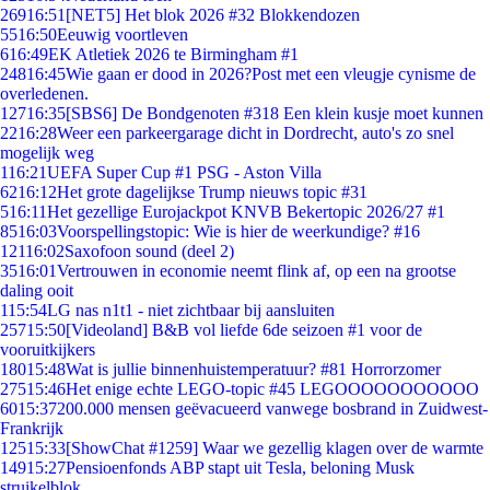
269
16:51
[NET5] Het blok 2026 #32 Blokkendozen
55
16:50
Eeuwig voortleven
6
16:49
EK Atletiek 2026 te Birmingham #1
248
16:45
Wie gaan er dood in 2026?Post met een vleugje cynisme de
overledenen.
127
16:35
[SBS6] De Bondgenoten #318 Een klein kusje moet kunnen
22
16:28
Weer een parkeergarage dicht in Dordrecht, auto's zo snel
mogelijk weg
1
16:21
UEFA Super Cup #1 PSG - Aston Villa
62
16:12
Het grote dagelijkse Trump nieuws topic #31
5
16:11
Het gezellige Eurojackpot KNVB Bekertopic 2026/27 #1
85
16:03
Voorspellingstopic: Wie is hier de weerkundige? #16
121
16:02
Saxofoon sound (deel 2)
35
16:01
Vertrouwen in economie neemt flink af, op een na grootse
daling ooit
1
15:54
LG nas n1t1 - niet zichtbaar bij aansluiten
257
15:50
[Videoland] B&B vol liefde 6de seizoen #1 voor de
vooruitkijkers
180
15:48
Wat is jullie binnenhuistemperatuur? #81 Horrorzomer
275
15:46
Het enige echte LEGO-topic #45 LEGOOOOOOOOOOO
60
15:37
200.000 mensen geëvacueerd vanwege bosbrand in Zuidwest-
Frankrijk
125
15:33
[ShowChat #1259] Waar we gezellig klagen over de warmte
149
15:27
Pensioenfonds ABP stapt uit Tesla, beloning Musk
struikelblok