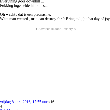
Everything goes downhill ...
Føkking ingeteelde hillbillies....
Oh wacht , dat is een pleonasme.
What man created , man can destroy<br />Bring to light that day of joy
▼ Advertentie door Refinery89
vrijdag 8 april 2016, 17:55 uur
#16
4