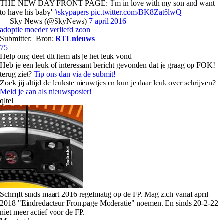
THE NEW DAY FRONT PAGE: 'I'm in love with my son and want
to have his baby'
#skypapers
pic.twitter.com/BK8Zat6lwQ
— Sky News (@SkyNews)
7 april 2016
adoptie
moeder
verliefd
zoon
Submitter:
Bron:
RTLnieuws
75
Help ons; deel dit item als je het leuk vond
Heb je een leuk of interessant bericht gevonden dat je graag op FOK!
terug ziet?
Tip ons dan via de submit!
Zoek jij altijd de leukste nieuwtjes en kun je daar leuk over schrijven?
Meld je aan als nieuwsposter!
qltel
Schrijft sinds maart 2016 regelmatig op de FP. Mag zich vanaf april
2018 "
Eindredacteur Frontpage Moderatie
" noemen. En sinds 20-2-22
niet meer actief voor de FP.