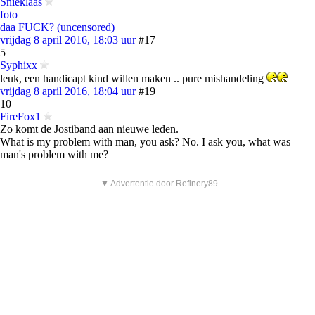
Snieklaas
foto
daa FUCK? (uncensored)
vrijdag 8 april 2016, 18:03 uur
#17
5
Syphixx
leuk, een handicapt kind willen maken .. pure mishandeling
vrijdag 8 april 2016, 18:04 uur
#19
10
FireFox1
Zo komt de Jostiband aan nieuwe leden.
What is my problem with man, you ask? No. I ask you, what was
man's problem with me?
▼ Advertentie door Refinery89