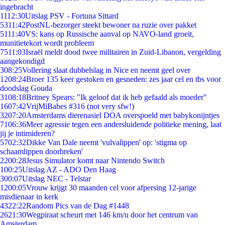
ingebracht
11
12:30
Uitslag PSV - Fortuna Sittard
53
11:42
PostNL-bezorger steekt bewoner na ruzie over pakket
51
11:40
VS: kans op Russische aanval op NAVO-land groeit,
munitietekort wordt probleem
75
11:03
Israël meldt dood twee militairen in Zuid-Libanon, vergelding
aangekondigd
3
08:25
Vollering slaat dubbelslag in Nice en neemt geel over
12
08:24
Broer 135 keer gestoken en gesneden: zes jaar cel en tbs voor
doodslag Gouda
31
08:18
Britney Spears: "Ik geloof dat ik heb gefaald als moeder"
16
07:42
VrijMiBabes #316 (not very sfw!)
32
07:20
Amsterdams dierenasiel DOA overspoeld met babykonijntjes
71
06:36
Meer agressie tegen een andersluidende politieke mening, laat
jij je intimideren?
57
02:32
Dikke Van Dale neemt 'vulvalippen' op: 'stigma op
schaamlippen doorbreken'
22
00:28
Jesus Simulator komt naar Nintendo Switch
1
00:25
Uitslag AZ - ADO Den Haag
3
00:07
Uitslag NEC - Telstar
12
00:05
Vrouw krijgt 30 maanden cel voor afpersing 12-jarige
misdienaar in kerk
43
22:22
Random Pics van de Dag #1448
26
21:30
Wegpiraat scheurt met 146 km/u door het centrum van
Amsterdam