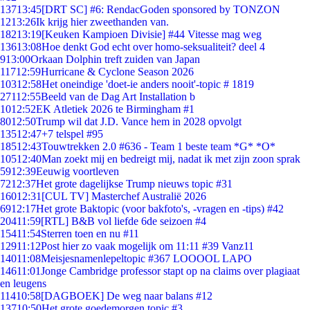
137
13:45
[DRT SC] #6: RendacGoden sponsored by TONZON
12
13:26
Ik krijg hier zweethanden van.
182
13:19
[Keuken Kampioen Divisie] #44 Vitesse mag weg
136
13:08
Hoe denkt God echt over homo-seksualiteit? deel 4
9
13:00
Orkaan Dolphin treft zuiden van Japan
117
12:59
Hurricane & Cyclone Season 2026
103
12:58
Het oneindige 'doet-ie anders nooit'-topic # 1819
271
12:55
Beeld van de Dag Art Installation b
10
12:52
EK Atletiek 2026 te Birmingham #1
80
12:50
Trump wil dat J.D. Vance hem in 2028 opvolgt
135
12:47
+7 telspel #95
185
12:43
Touwtrekken 2.0 #636 - Team 1 beste team *G* *O*
105
12:40
Man zoekt mij en bedreigt mij, nadat ik met zijn zoon sprak
59
12:39
Eeuwig voortleven
72
12:37
Het grote dagelijkse Trump nieuws topic #31
160
12:31
[CUL TV] Masterchef Australië 2026
69
12:17
Het grote Baktopic (voor bakfoto's, -vragen en -tips) #42
204
11:59
[RTL] B&B vol liefde 6de seizoen #4
154
11:54
Sterren toen en nu #11
129
11:12
Post hier zo vaak mogelijk om 11:11 #39 Vanz11
140
11:08
Meisjesnamenlepeltopic #367 LOOOOL LAPO
146
11:01
Jonge Cambridge professor stapt op na claims over plagiaat
en leugens
114
10:58
[DAGBOEK] De weg naar balans #12
137
10:50
Het grote goedemorgen topic #3