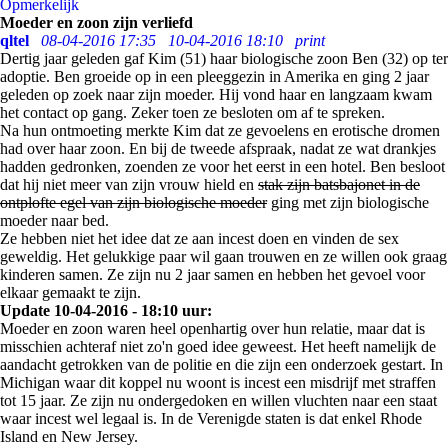
Opmerkelijk
Moeder en zoon zijn verliefd
qltel
08-04-2016 17:35
10-04-2016 18:10
print
Dertig jaar geleden gaf Kim (51) haar biologische zoon Ben (32) op ter
adoptie. Ben groeide op in een pleeggezin in Amerika en ging 2 jaar
geleden op zoek naar zijn moeder. Hij vond haar en langzaam kwam
het contact op gang. Zeker toen ze besloten om af te spreken.
Na hun ontmoeting merkte Kim dat ze gevoelens en erotische dromen
had over haar zoon. En bij de tweede afspraak, nadat ze wat drankjes
hadden gedronken, zoenden ze voor het eerst in een hotel. Ben besloot
dat hij niet meer van zijn vrouw hield en
stak zijn batsbajonet in de
ontplofte egel van zijn biologische moeder
ging met zijn biologische
moeder naar bed.
Ze hebben niet het idee dat ze aan incest doen en vinden de sex
geweldig. Het gelukkige paar wil gaan trouwen en ze willen ook graag
kinderen samen. Ze zijn nu 2 jaar samen en hebben het gevoel voor
elkaar gemaakt te zijn.
Update 10-04-2016 - 18:10 uur:
Moeder en zoon waren heel openhartig over hun relatie, maar dat is
misschien achteraf niet zo'n goed idee geweest. Het heeft namelijk de
aandacht getrokken van de politie en die zijn een onderzoek gestart. In
Michigan waar dit koppel nu woont is incest een misdrijf met straffen
tot 15 jaar. Ze zijn nu ondergedoken en willen vluchten naar een staat
waar incest wel legaal is. In de Verenigde staten is dat enkel Rhode
Island en New Jersey.