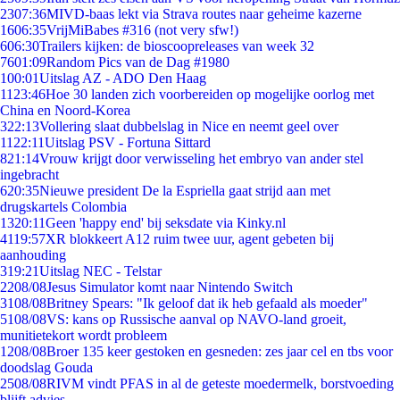
23
07:36
MIVD-baas lekt via Strava routes naar geheime kazerne
16
06:35
VrijMiBabes #316 (not very sfw!)
6
06:30
Trailers kijken: de bioscoopreleases van week 32
76
01:09
Random Pics van de Dag #1980
1
00:01
Uitslag AZ - ADO Den Haag
11
23:46
Hoe 30 landen zich voorbereiden op mogelijke oorlog met
China en Noord-Korea
3
22:13
Vollering slaat dubbelslag in Nice en neemt geel over
11
22:11
Uitslag PSV - Fortuna Sittard
8
21:14
Vrouw krijgt door verwisseling het embryo van ander stel
ingebracht
6
20:35
Nieuwe president De la Espriella gaat strijd aan met
drugskartels Colombia
13
20:11
Geen 'happy end' bij seksdate via Kinky.nl
41
19:57
XR blokkeert A12 ruim twee uur, agent gebeten bij
aanhouding
3
19:21
Uitslag NEC - Telstar
22
08/08
Jesus Simulator komt naar Nintendo Switch
31
08/08
Britney Spears: "Ik geloof dat ik heb gefaald als moeder"
51
08/08
VS: kans op Russische aanval op NAVO-land groeit,
munitietekort wordt probleem
12
08/08
Broer 135 keer gestoken en gesneden: zes jaar cel en tbs voor
doodslag Gouda
25
08/08
RIVM vindt PFAS in al de geteste moedermelk, borstvoeding
blijft advies