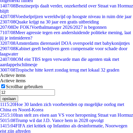
ongemerkt filmen
14
07/08
Benzineprijs daalt verder, onzekerheid over Straat van Hormuz
blijft
42
07/08
Voedselprijzen wereldwijd op hoogste niveau in ruim drie jaar
23
07/08
Quake krijgt na 30 jaar een gratis uitbreiding
2
07/08
De FOK!Voetbalmanager 2026/2027 is begonnen
71
07/08
Meer agressie tegen een andersluidende politieke mening, laat
jij je intimideren?
32
07/08
Amsterdams dierenasiel DOA overspoeld met babykonijntjes
29
07/08
Kabinet geeft bedrijven geen compensatie voor schade door
laagwater
24
07/08
OM eist TBS tegen verwarde man die agenten stak met
aardappelschilmesje
30
07/08
Tropische hitte keert zondag terug met lokaal 32 graden
Actieve items
Actieve items
Scrollbar gebruiken
opslaan
11
15:20
Hoe 30 landen zich voorbereiden op mogelijke oorlog met
China en Noord-Korea
25
15:10
Iran stelt zes eisen aan VS voor heropening Straat van Hormuz
50
15:08
Trump wil dat J.D. Vance hem in 2028 opvolgt
14
15:04
FIFA ziet kritiek op Infantino als desinformatie, Noorwegen
eist zijn aftreden