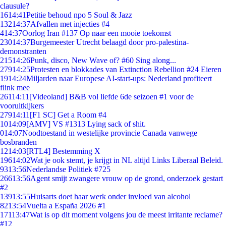
clausule?
16
14:41
Petitie behoud npo 5 Soul & Jazz
132
14:37
Afvallen met injecties #4
4
14:37
Oorlog Iran #137 Op naar een mooie toekomst
230
14:37
Burgemeester Utrecht belaagd door pro-palestina-
demonstranten
215
14:26
Punk, disco, New Wave of? #60 Sing along...
279
14:25
Protesten en blokkades van Extinction Rebellion #24 Eieren
19
14:24
Miljarden naar Europese AI-start-ups: Nederland profiteert
flink mee
261
14:11
[Videoland] B&B vol liefde 6de seizoen #1 voor de
vooruitkijkers
279
14:11
[F1 SC] Get a Room #4
10
14:09
[AMV] VS #1313 Lying sack of shit.
0
14:07
Noodtoestand in westelijke provincie Canada vanwege
bosbranden
12
14:03
[RTL4] Bestemming X
196
14:02
Wat je ook stemt, je krijgt in NL altijd Links Liberaal Beleid.
93
13:56
Nederlandse Politiek #725
266
13:56
Agent smijt zwangere vrouw op de grond, onderzoek gestart
#2
139
13:55
Huisarts doet haar werk onder invloed van alcohol
82
13:54
Vuelta a España 2026 #1
171
13:47
Wat is op dit moment volgens jou de meest irritante reclame?
#12