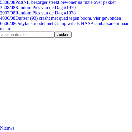
53
08/08
PostNL-bezorger steekt bewoner na ruzie over pakket
35
08/08
Random Pics van de Dag #1979
20
07/08
Random Pics van de Dag #1978
40
06/08
Duitser (93) crasht met quad tegen boom, vier gewonden
66
06/08
Onlyfans-model met G-cup wil als NASA-ambassadeur naar
maan
Nieuws