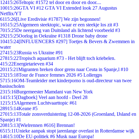
124
15:26
Teltopic #1572 tel door en door en door....
100
15:26
GTA VI #12 GTA VI Extended look 27 Augustus
Netflix/YT
61
15:26
[Live Eredivisie #1787] We zijn begonnen!
165
15:25
Algemeen steektopic, waar er een steekje los zit #3
70
15:25
De neergang van Duitsland als lichtend voorbeeld #3
292
15:25
Oorlog in Oekraïne #1318 Drone baby drone
104
15:24
[INFLUENCERS #297] Toetjes & Bevers & Zwemmen in
water
274
15:23
Russia vs Ukraine #91
278
15:22
Tropisch aquarium #73 - Het blijft toch kriebelen.
4
15:22
Energietarieven #34
201
15:21
Migranten breken door grens naar Ceuta in Spanje,l #10
232
15:18
Tour de France femmes 2026 #5 Lollergps
57
15:16
OM-Teamleider met kinderporno is oud-directeur van twee
basisscholen
23
15:16
Burgemeester Mamdani van New York
14
15:15
[Dagboek] Veel aan hoofd - Deel 28
12
15:15
Algemeen Luchtvaarttopic #61
289
15:14
Keane #5
270
15:13
Totale zonsverduistering 12-08-2026 (Groenland, IJsland en
Spanje) #1
208
15:13
[Wielrennen #616] Brennan!
65
15:11
Unieke aanpak stopt jarenlange overlast in Rotterdamse wijk
146
15:10
De EU-politiek #6 Musk naar Europa!