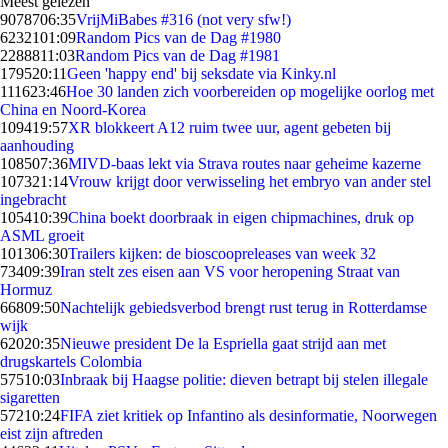
Meest gelezen
90787
06:35
VrijMiBabes #316 (not very sfw!)
62321
01:09
Random Pics van de Dag #1980
22888
11:03
Random Pics van de Dag #1981
1795
20:11
Geen 'happy end' bij seksdate via Kinky.nl
1116
23:46
Hoe 30 landen zich voorbereiden op mogelijke oorlog met
China en Noord-Korea
1094
19:57
XR blokkeert A12 ruim twee uur, agent gebeten bij
aanhouding
1085
07:36
MIVD-baas lekt via Strava routes naar geheime kazerne
1073
21:14
Vrouw krijgt door verwisseling het embryo van ander stel
ingebracht
1054
10:39
China boekt doorbraak in eigen chipmachines, druk op
ASML groeit
1013
06:30
Trailers kijken: de bioscoopreleases van week 32
734
09:39
Iran stelt zes eisen aan VS voor heropening Straat van
Hormuz
668
09:50
Nachtelijk gebiedsverbod brengt rust terug in Rotterdamse
wijk
620
20:35
Nieuwe president De la Espriella gaat strijd aan met
drugskartels Colombia
575
10:03
Inbraak bij Haagse politie: dieven betrapt bij stelen illegale
sigaretten
572
10:24
FIFA ziet kritiek op Infantino als desinformatie, Noorwegen
eist zijn aftreden