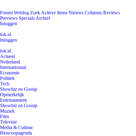
Forum
Weblog
Zoek
Actieve Items
Nieuws
Columns
Reviews
Previews
Specials
Archief
Inloggen
fok.nl
Inloggen
fok.nl
Actueel
Nederland
Internationaal
Economie
Politiek
Tech
Showbiz en Gossip
Opmerkelijk
Entertainment
Showbiz en Gossip
Muziek
Film
Televisie
Media & Cultuur
Bioscoopagenda