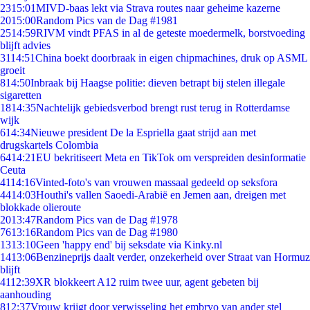
23
15:01
MIVD-baas lekt via Strava routes naar geheime kazerne
20
15:00
Random Pics van de Dag #1981
25
14:59
RIVM vindt PFAS in al de geteste moedermelk, borstvoeding
blijft advies
31
14:51
China boekt doorbraak in eigen chipmachines, druk op ASML
groeit
8
14:50
Inbraak bij Haagse politie: dieven betrapt bij stelen illegale
sigaretten
18
14:35
Nachtelijk gebiedsverbod brengt rust terug in Rotterdamse
wijk
6
14:34
Nieuwe president De la Espriella gaat strijd aan met
drugskartels Colombia
64
14:21
EU bekritiseert Meta en TikTok om verspreiden desinformatie
Ceuta
41
14:16
Vinted-foto's van vrouwen massaal gedeeld op seksfora
44
14:03
Houthi's vallen Saoedi-Arabië en Jemen aan, dreigen met
blokkade olieroute
20
13:47
Random Pics van de Dag #1978
76
13:16
Random Pics van de Dag #1980
13
13:10
Geen 'happy end' bij seksdate via Kinky.nl
14
13:06
Benzineprijs daalt verder, onzekerheid over Straat van Hormuz
blijft
41
12:39
XR blokkeert A12 ruim twee uur, agent gebeten bij
aanhouding
8
12:37
Vrouw krijgt door verwisseling het embryo van ander stel