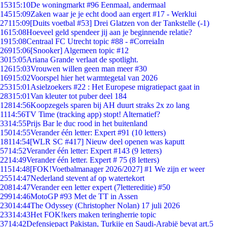
153
15:10
De woningmarkt #96 Eenmaal, andermaal
145
15:09
Zaken waar je je echt dood aan ergert #17 - Werklui
271
15:09
[Duits voetbal #53] Drei Glatzen von der Tankstelle (-1)
16
15:08
Hoeveel geld spendeer jij aan je beginnende relatie?
19
15:08
Centraal FC Utrecht topic #88 - #CorreiaIn
269
15:06
[Snooker] Algemeen topic #12
30
15:05
Ariana Grande verlaat de spotlight.
126
15:03
Vrouwen willen geen man meer #30
169
15:02
Voorspel hier het warmtegetal van 2026
253
15:01
Asielzoekers #22 : Het Europese migratiepact gaat in
283
15:01
Van kleuter tot puber deel 184
128
14:56
Koopzegels sparen bij AH duurt straks 2x zo lang
11
14:56
TV Time (tracking app) stopt! Alternatief?
33
14:55
Prijs Bar le duc rood in het buitenland
150
14:55
Verander één letter: Expert #91 (10 letters)
181
14:54
[WLR SC #417] Nieuw deel openen was kaputt
57
14:52
Verander één letter: Expert #143 (9 letters)
22
14:49
Verander één letter. Expert # 75 (8 letters)
115
14:48
[FOK!Voetbalmanager 2026/2027] #1 We zijn er weer
255
14:47
Nederland stevent af op watertekort
208
14:47
Verander een letter expert (7lettereditie) #50
299
14:46
MotoGP #93 Met de TT in Assen
230
14:44
The Odyssey (Christopher Nolan) 17 juli 2026
233
14:43
Het FOK!kers maken teringherrie topic
37
14:42
Defensiepact Pakistan, Turkije en Saudi-Arabië bevat art.5