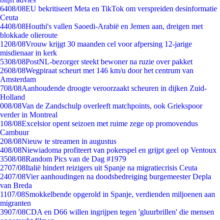
64
08/08
EU bekritiseert Meta en TikTok om verspreiden desinformatie
Ceuta
44
08/08
Houthi's vallen Saoedi-Arabië en Jemen aan, dreigen met
blokkade olieroute
12
08/08
Vrouw krijgt 30 maanden cel voor afpersing 12-jarige
misdienaar in kerk
53
08/08
PostNL-bezorger steekt bewoner na ruzie over pakket
26
08/08
Wegpiraat scheurt met 146 km/u door het centrum van
Amsterdam
7
08/08
Aanhoudende droogte veroorzaakt scheuren in dijken Zuid-
Holland
0
08/08
Van de Zandschulp overleeft matchpoints, ook Griekspoor
verder in Montreal
1
08/08
Excelsior opent seizoen met ruime zege op promovendus
Cambuur
2
08/08
Nieuw te streamen in augustus
4
08/08
Niewiadoma profiteert van pokerspel en grijpt geel op Ventoux
35
08/08
Random Pics van de Dag #1979
27
07/08
Italië hindert reizigers uit Spanje na migratiecrisis Ceuta
24
07/08
Vier aanhoudingen na doodsbedreiging burgemeester Depla
van Breda
11
07/08
Smokkelbende opgerold in Spanje, verdienden miljoenen aan
migranten
39
07/08
CDA en D66 willen ingrijpen tegen 'gluurbrillen' die mensen