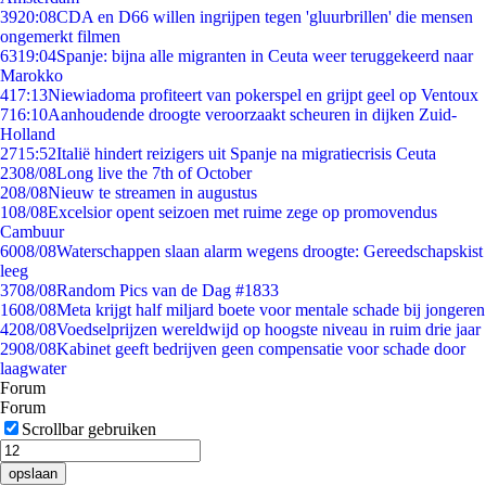
39
20:08
CDA en D66 willen ingrijpen tegen 'gluurbrillen' die mensen
ongemerkt filmen
63
19:04
Spanje: bijna alle migranten in Ceuta weer teruggekeerd naar
Marokko
4
17:13
Niewiadoma profiteert van pokerspel en grijpt geel op Ventoux
7
16:10
Aanhoudende droogte veroorzaakt scheuren in dijken Zuid-
Holland
27
15:52
Italië hindert reizigers uit Spanje na migratiecrisis Ceuta
23
08/08
Long live the 7th of October
2
08/08
Nieuw te streamen in augustus
1
08/08
Excelsior opent seizoen met ruime zege op promovendus
Cambuur
60
08/08
Waterschappen slaan alarm wegens droogte: Gereedschapskist
leeg
37
08/08
Random Pics van de Dag #1833
16
08/08
Meta krijgt half miljard boete voor mentale schade bij jongeren
42
08/08
Voedselprijzen wereldwijd op hoogste niveau in ruim drie jaar
29
08/08
Kabinet geeft bedrijven geen compensatie voor schade door
laagwater
Forum
Forum
Scrollbar gebruiken
opslaan