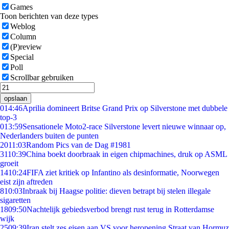
Games
Toon berichten van deze types
Weblog
Column
(P)review
Special
Poll
Scrollbar gebruiken
opslaan
0
14:46
Aprilia domineert Britse Grand Prix op Silverstone met dubbele
top-3
0
13:59
Sensationele Moto2-race Silverstone levert nieuwe winnaar op,
Nederlanders buiten de punten
20
11:03
Random Pics van de Dag #1981
31
10:39
China boekt doorbraak in eigen chipmachines, druk op ASML
groeit
14
10:24
FIFA ziet kritiek op Infantino als desinformatie, Noorwegen
eist zijn aftreden
8
10:03
Inbraak bij Haagse politie: dieven betrapt bij stelen illegale
sigaretten
18
09:50
Nachtelijk gebiedsverbod brengt rust terug in Rotterdamse
wijk
25
09:39
Iran stelt zes eisen aan VS voor heropening Straat van Hormuz