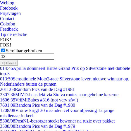
Weblog
Fotoboek
Prijsvragen
Contact
Colofon
Feedback
Tip de redactie
FOK!
FOK!
Scrollbar gebruiken
opslaan
0
14:46
Aprilia domineert Britse Grand Prix op Silverstone met dubbele
top-3
0
13:59
Sensationele Moto2-race Silverstone levert nieuwe winnaar op,
Nederlanders buiten de punten
20
11:03
Random Pics van de Dag #1981
23
07:36
MIVD-baas lekt via Strava routes naar geheime kazerne
16
06:35
VrijMiBabes #316 (not very sfw!)
76
01:09
Random Pics van de Dag #1980
12
08/08
Vrouw krijgt 30 maanden cel voor afpersing 12-jarige
misdienaar in kerk
53
08/08
PostNL-bezorger steekt bewoner na ruzie over pakket
35
08/08
Random Pics van de Dag #1979