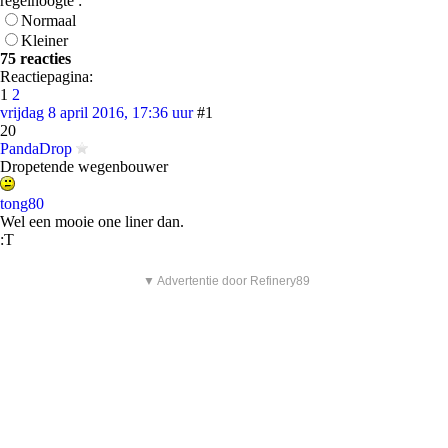
regelhoogte :
Normaal
Kleiner
75 reacties
Reactiepagina:
1
2
vrijdag 8 april 2016, 17:36 uur
#1
20
PandaDrop
Dropetende wegenbouwer
tong80
Wel een mooie one liner dan.
:T
▼ Advertentie door Refinery89