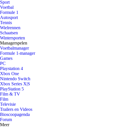
Sport
Voetbal
Formule 1
Autosport
Tennis
Wielrennen
Schaatsen
Wintersporten
Managerspelen
Voetbalmanager
Formule 1-manager
Games
PC
Playstation 4
Xbox One
Nintendo Switch
Xbox Series X|S
PlayStation 5
Film & TV
Film
Televisie
Trailers en Videos
Bioscoopagenda
Forum
Meer