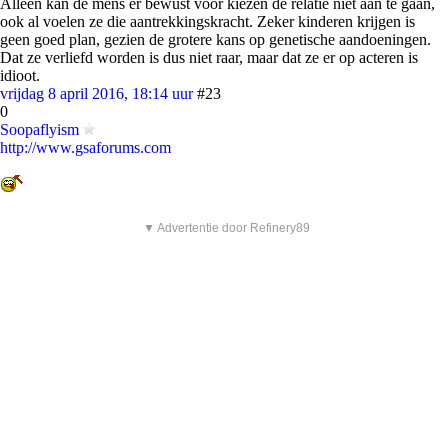
Alleen kan de mens er bewust voor kiezen de relatie niet aan te gaan,
ook al voelen ze die aantrekkingskracht. Zeker kinderen krijgen is
geen goed plan, gezien de grotere kans op genetische aandoeningen.
Dat ze verliefd worden is dus niet raar, maar dat ze er op acteren is
idioot.
vrijdag 8 april 2016, 18:14 uur
#23
0
Soopaflyism
http://www.gsaforums.com
▼ Advertentie door Refinery89