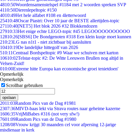
48
10:50
Woordensamenstelspel #1184 met 2 woorden spreken SVP
41
10:50
Dierenlepeltopic #150
40
10:49
Het hele alfabet #108 en 4letterwoord
254
10:48
Oscar Piastri: Over 10 jaar de BESTE allertijden-topic
271
10:40
[NET5] Het blok 2026 #32 Blokkendozen
279
10:33
Het enige echte LEGO-topic #45 LEGOOOOOOOOOOO
128
10:26
[SBS6] De Bondgenoten #318 Een klein kusje moet kunnen
2
10:23
LG nas n1t1 - niet zichtbaar bij aansluiten
104
10:19
De landelijke hittegolf van 2026
5
10:11
Centraal Bordspeltopic #9 Waar we schuiven met karton
106
10:02
Telstar-topic #2: De Witte Leeuwen Brullen nog altijd in
Velsen-Zuid!
0
10:00
Extreme hitte Europa kan economische groei tenietdoen'
Opmerkelijk
Opmerkelijk
Scrollbar gebruiken
opslaan
20
11:03
Random Pics van de Dag #1981
23
07:36
MIVD-baas lekt via Strava routes naar geheime kazerne
16
06:35
VrijMiBabes #316 (not very sfw!)
76
01:09
Random Pics van de Dag #1980
12
08/08
Vrouw krijgt 30 maanden cel voor afpersing 12-jarige
misdienaar in kerk