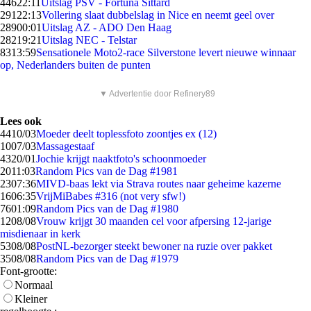
446
22:11
Uitslag PSV - Fortuna Sittard
291
22:13
Vollering slaat dubbelslag in Nice en neemt geel over
289
00:01
Uitslag AZ - ADO Den Haag
282
19:21
Uitslag NEC - Telstar
83
13:59
Sensationele Moto2-race Silverstone levert nieuwe winnaar
op, Nederlanders buiten de punten
▼ Advertentie door Refinery89
Lees ook
44
10/03
Moeder deelt toplessfoto zoontjes ex (12)
10
07/03
Massagestaaf
43
20/01
Jochie krijgt naaktfoto's schoonmoeder
20
11:03
Random Pics van de Dag #1981
23
07:36
MIVD-baas lekt via Strava routes naar geheime kazerne
16
06:35
VrijMiBabes #316 (not very sfw!)
76
01:09
Random Pics van de Dag #1980
12
08/08
Vrouw krijgt 30 maanden cel voor afpersing 12-jarige
misdienaar in kerk
53
08/08
PostNL-bezorger steekt bewoner na ruzie over pakket
35
08/08
Random Pics van de Dag #1979
Font-grootte:
Normaal
Kleiner