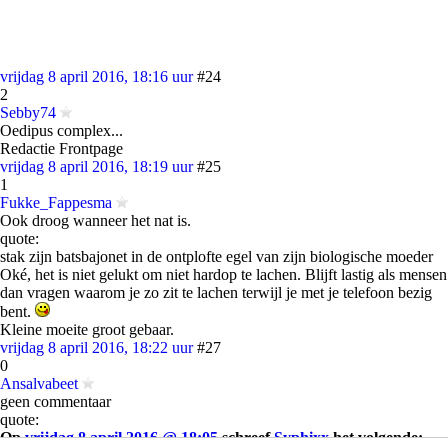
vrijdag 8 april 2016, 18:16 uur
#24
2
Sebby74
Oedipus complex...
Redactie Frontpage
vrijdag 8 april 2016, 18:19 uur
#25
1
Fukke_Fappesma
Ook droog wanneer het nat is.
quote:
stak zijn batsbajonet in de ontplofte egel van zijn biologische moeder
Oké, het is niet gelukt om niet hardop te lachen. Blijft lastig als mensen
dan vragen waarom je zo zit te lachen terwijl je met je telefoon bezig
bent.
Kleine moeite groot gebaar.
vrijdag 8 april 2016, 18:22 uur
#27
0
Ansalvabeet
geen commentaar
quote:
Op
vrijdag 8 april 2016 @ 18:05
schreef
Syphixx
het volgende: