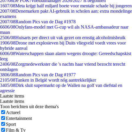
2
07/08
De FOK!Voetbalmanager 2026/2027 is begonnen
16
07/08
Meta krijgt half miljard boete voor mentale schade bij jongeren
20
07/08
Denemarken pakt AI-gebruik in scholen aan: extra mondelinge
examens
20
07/08
Random Pics van de Dag #1978
66
06/08
Onlyfans-model met G-cup wil als NASA-ambassadeur naar
maan
25
06/08
Huisarts per direct uit vak gezet om ernstig alcoholmisbruik
19
06/08
Drone met explosieven bij Duits vliegveld voedt vrees voor
hybride aanval
60
06/08
Waterschappen slaan alarm wegens droogte: Gereedschapskist
leeg
24
06/08
Zorgmedewerkster die 's nachts haar vriend bezocht terecht
ontslagen
38
06/08
Random Pics van de Dag #1977
21
05/08
Tanken in België wordt nóg aantrekkelijker
34
05/08
Dirk sluit supermarkt op de Wallen na golf van diefstal en
agressie
Laatste items
Laatste items
Toon berichten uit deze thema's
Actueel
Entertainment
Sport
Film & Tv