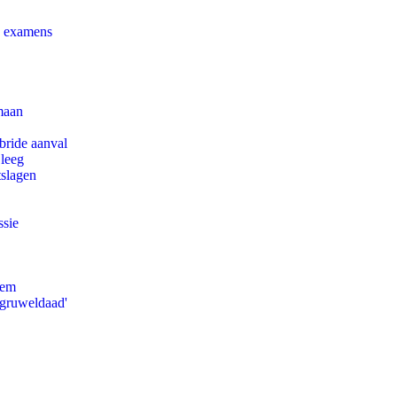
e examens
maan
bride aanval
 leeg
tslagen
ssie
eem
'gruweldaad'