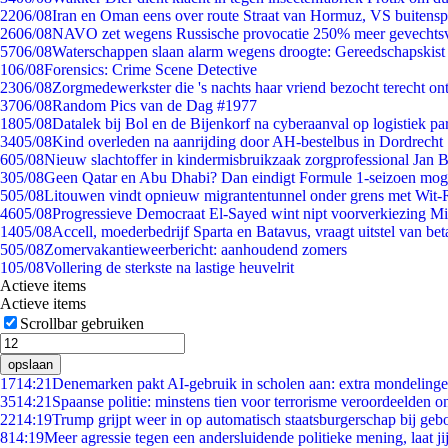
22
06/08
Iran en Oman eens over route Straat van Hormuz, VS buitensp
26
06/08
NAVO zet wegens Russische provocatie 250% meer gevechtsvl
57
06/08
Waterschappen slaan alarm wegens droogte: Gereedschapskist
1
06/08
Forensics: Crime Scene Detective
23
06/08
Zorgmedewerkster die 's nachts haar vriend bezocht terecht on
37
06/08
Random Pics van de Dag #1977
18
05/08
Datalek bij Bol en de Bijenkorf na cyberaanval op logistiek pa
34
05/08
Kind overleden na aanrijding door AH-bestelbus in Dordrecht
6
05/08
Nieuw slachtoffer in kindermisbruikzaak zorgprofessional Jan B
3
05/08
Geen Qatar en Abu Dhabi? Dan eindigt Formule 1-seizoen moge
5
05/08
Litouwen vindt opnieuw migrantentunnel onder grens met Wit-
46
05/08
Progressieve Democraat El-Sayed wint nipt voorverkiezing M
14
05/08
Accell, moederbedrijf Sparta en Batavus, vraagt uitstel van bet
5
05/08
Zomervakantieweerbericht: aanhoudend zomers
1
05/08
Vollering de sterkste na lastige heuvelrit
Actieve items
Actieve items
Scrollbar gebruiken
opslaan
17
14:21
Denemarken pakt AI-gebruik in scholen aan: extra mondeling
35
14:21
Spaanse politie: minstens tien voor terrorisme veroordeelden 
22
14:19
Trump grijpt weer in op automatisch staatsburgerschap bij geb
8
14:19
Meer agressie tegen een andersluidende politieke mening, laat jij