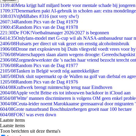
11
09:40
Meta krijgt half miljard boete voor mentale schade bij jongeren
17
09:37
Denemarken pakt AI-gebruik in scholen aan: extra mondeling
1
08:03
VrijMiBabes #316 (not very sfw!)
26
07:34
Random Pics van de Dag #1979
19
00:45
Random Pics van de Dag #1978
2
21:30
De FOK!Voetbalmanager 2026/2027 is begonnen
64
14:35
Onlyfans-model met G-cup wil als NASA-ambassadeur naar 
24
06/08
Huisarts per direct uit vak gezet om ernstig alcoholmisbruik
19
06/08
Drone met explosieven bij Duits vliegveld voedt vrees voor hy
57
06/08
Waterschappen slaan alarm wegens droogte: Gereedschapskist
23
06/08
Zorgmedewerkster die 's nachts haar vriend bezocht terecht on
37
06/08
Random Pics van de Dag #1977
21
05/08
Tanken in België wordt nóg aantrekkelijker
34
05/08
Dirk sluit supermarkt op de Wallen na golf van diefstal en agre
12
05/08
Random Pics van de Dag #1976
6
04/08
Kraftwerk brengt ruimteschip terug naar Eindhoven
20
04/08
Apple vecht Britse eis tot inbouwen backdoor in iCloud aan
85
04/08
'Witte' mannen discrimineren is volgens OM geen enkel probl
30
04/08
Ceuta-leider noemt Marokkaanse grensaanval door migranten 
6
04/08
Grote natuurbrand Boschhuizerbergen groeit naar 100 hectare
6
04/08
FOK! was even down
Laatste items
Laatste items
Toon berichten uit deze thema's