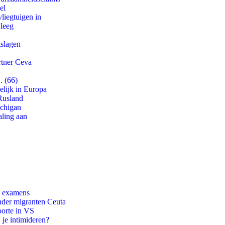
el
iegtuigen in
 leeg
tslagen
rtner Ceva
. (66)
lijk in Europa
Rusland
ichigan
aling aan
e examens
onder migranten Ceuta
oorte in VS
 je intimideren?