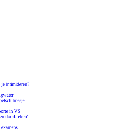
 je intimideren?
agwater
pelschilmesje
oorte in VS
pen doorbreken'
e examens