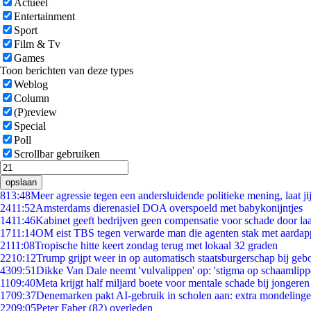
Actueel
Entertainment
Sport
Film & Tv
Games
Toon berichten van deze types
Weblog
Column
(P)review
Special
Poll
Scrollbar gebruiken
opslaan
8
13:48
Meer agressie tegen een andersluidende politieke mening, laat jij
24
11:52
Amsterdams dierenasiel DOA overspoeld met babykonijntjes
14
11:46
Kabinet geeft bedrijven geen compensatie voor schade door la
17
11:14
OM eist TBS tegen verwarde man die agenten stak met aardap
21
11:08
Tropische hitte keert zondag terug met lokaal 32 graden
22
10:12
Trump grijpt weer in op automatisch staatsburgerschap bij geb
43
09:51
Dikke Van Dale neemt 'vulvalippen' op: 'stigma op schaamlip
11
09:40
Meta krijgt half miljard boete voor mentale schade bij jongeren
17
09:37
Denemarken pakt AI-gebruik in scholen aan: extra mondeling
22
09:05
Peter Faber (82) overleden