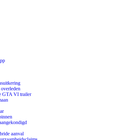
app
suitkering
d overleden
e GTA VI trailer
maan
ar
binnen
g aangekondigd
bride aanval
duurzaamheidsclaims