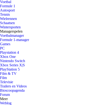
Voetbal
Formule 1
Autosport
Tennis
Wielrennen
Schaatsen
Wintersporten
Managerspelen
Voetbalmanager
Formule 1-manager
Games
PC
Playstation 4
Xbox One
Nintendo Switch
Xbox Series X|S
PlayStation 5
Film & TV
Film
Televisie
Trailers en Videos
Bioscoopagenda
Forum
Meer
Weblog