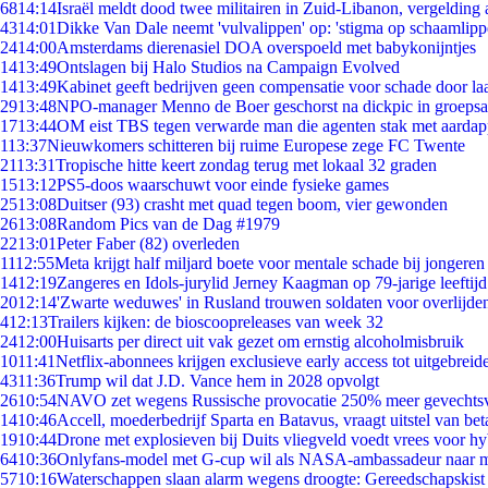
68
14:14
Israël meldt dood twee militairen in Zuid-Libanon, vergeldin
43
14:01
Dikke Van Dale neemt 'vulvalippen' op: 'stigma op schaamlip
24
14:00
Amsterdams dierenasiel DOA overspoeld met babykonijntjes
14
13:49
Ontslagen bij Halo Studios na Campaign Evolved
14
13:49
Kabinet geeft bedrijven geen compensatie voor schade door la
29
13:48
NPO-manager Menno de Boer geschorst na dickpic in groeps
17
13:44
OM eist TBS tegen verwarde man die agenten stak met aardap
1
13:37
Nieuwkomers schitteren bij ruime Europese zege FC Twente
21
13:31
Tropische hitte keert zondag terug met lokaal 32 graden
15
13:12
PS5-doos waarschuwt voor einde fysieke games
25
13:08
Duitser (93) crasht met quad tegen boom, vier gewonden
26
13:08
Random Pics van de Dag #1979
22
13:01
Peter Faber (82) overleden
11
12:55
Meta krijgt half miljard boete voor mentale schade bij jongeren
14
12:19
Zangeres en Idols-jurylid Jerney Kaagman op 79-jarige leeftij
20
12:14
'Zwarte weduwes' in Rusland trouwen soldaten voor overlijden
4
12:13
Trailers kijken: de bioscoopreleases van week 32
24
12:00
Huisarts per direct uit vak gezet om ernstig alcoholmisbruik
10
11:41
Netflix-abonnees krijgen exclusieve early access tot uitgebreid
43
11:36
Trump wil dat J.D. Vance hem in 2028 opvolgt
26
10:54
NAVO zet wegens Russische provocatie 250% meer gevechtsvl
14
10:46
Accell, moederbedrijf Sparta en Batavus, vraagt uitstel van bet
19
10:44
Drone met explosieven bij Duits vliegveld voedt vrees voor hy
64
10:36
Onlyfans-model met G-cup wil als NASA-ambassadeur naar 
57
10:16
Waterschappen slaan alarm wegens droogte: Gereedschapskist