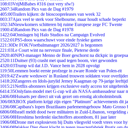
1
08:03
VrijMiBabes #316 (not very sfw!)
26
07:34
Random Pics van de Dag #1979
4
05:00
Trailers kijken: de bioscoopreleases van week 32
0
03:37
Ajax veel te sterk voor Shelbourne, maar houdt schade beperkt
1
02:34
Nieuwkomers schitteren bij ruime Europese zege FC Twente
19
00:45
Random Pics van de Dag #1978
14
22:04
Ontslagen bij Halo Studios na Campaign Evolved
15
22:01
PS5-doos waarschuwt voor einde fysieke games
2
21:30
De FOK!Voetbalmanager 2026/2027 is begonnen
2
21:03
Le Court wint na nerveuze finale, Pieterse derde
29
20:40
NPO-manager Menno de Boer geschorst na dickpic in groeps
25
20:11
Duitser (93) crasht met quad tegen boom, vier gewonden
43
20:03
Trump wil dat J.D. Vance hem in 2028 opvolgt
1
19:50
Lemmen boekt eerste profzege in zware Ronde van Polen-rit
20
19:42
'Zwarte weduwes' in Rusland trouwen soldaten voor overlijden
14
18:20
Zangeres en Idols-jurylid Jerney Kaagman op 79-jarige leeftij
10
15:21
Netflix-abonnees krijgen exclusieve early access tot uitgebreid
64
14:35
Onlyfans-model met G-cup wil als NASA-ambassadeur naar 
24
06/08
Huisarts per direct uit vak gezet om ernstig alcoholmisbruik
3
06/08
XBOX platform krijgt zijn eigen "Platinum" achievements dit ja
12
06/08
Capibara's lopen Braziliaans parlementsgebouw Mato Grosso 
68
06/08
Israël meldt dood twee militairen in Zuid-Libanon, vergeldin
15
06/08
Hiroshima herdenkt slachtoffers atoombom, 81 jaar later
19
06/08
Drone met explosieven bij Duits vliegveld voedt vrees voor hy
34
06/08
Wakker Dier dient klacht in tegen insectenfabriek Protix om 