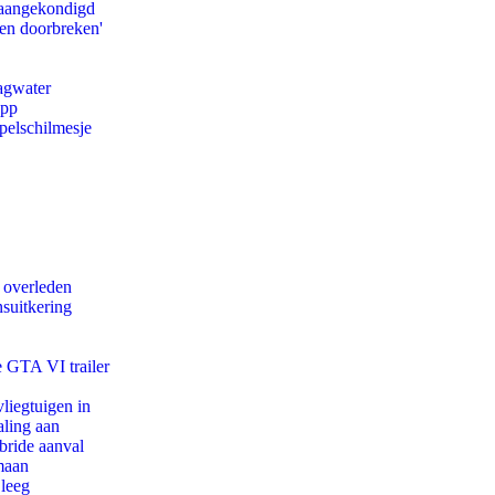
g aangekondigd
pen doorbreken'
agwater
app
pelschilmesje
d overleden
suitkering
e GTA VI trailer
iegtuigen in
aling aan
bride aanval
maan
 leeg