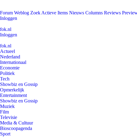
Forum
Weblog
Zoek
Actieve Items
Nieuws
Columns
Reviews
Previe
Inloggen
fok.nl
Inloggen
fok.nl
Actueel
Nederland
Internationaal
Economie
Politiek
Tech
Showbiz en Gossip
Opmerkelijk
Entertainment
Showbiz en Gossip
Muziek
Film
Televisie
Media & Cultuur
Bioscoopagenda
Sport