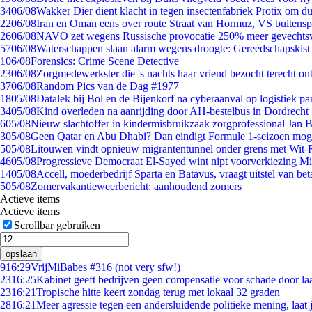
34
06/08
Wakker Dier dient klacht in tegen insectenfabriek Protix om 
22
06/08
Iran en Oman eens over route Straat van Hormuz, VS buitensp
26
06/08
NAVO zet wegens Russische provocatie 250% meer gevechtsvl
57
06/08
Waterschappen slaan alarm wegens droogte: Gereedschapskist
1
06/08
Forensics: Crime Scene Detective
23
06/08
Zorgmedewerkster die 's nachts haar vriend bezocht terecht on
37
06/08
Random Pics van de Dag #1977
18
05/08
Datalek bij Bol en de Bijenkorf na cyberaanval op logistiek pa
34
05/08
Kind overleden na aanrijding door AH-bestelbus in Dordrecht
6
05/08
Nieuw slachtoffer in kindermisbruikzaak zorgprofessional Jan B
3
05/08
Geen Qatar en Abu Dhabi? Dan eindigt Formule 1-seizoen moge
5
05/08
Litouwen vindt opnieuw migrantentunnel onder grens met Wit-
46
05/08
Progressieve Democraat El-Sayed wint nipt voorverkiezing M
14
05/08
Accell, moederbedrijf Sparta en Batavus, vraagt uitstel van bet
5
05/08
Zomervakantieweerbericht: aanhoudend zomers
Actieve items
Actieve items
Scrollbar gebruiken
opslaan
9
16:29
VrijMiBabes #316 (not very sfw!)
23
16:25
Kabinet geeft bedrijven geen compensatie voor schade door la
23
16:21
Tropische hitte keert zondag terug met lokaal 32 graden
28
16:21
Meer agressie tegen een andersluidende politieke mening, laat j