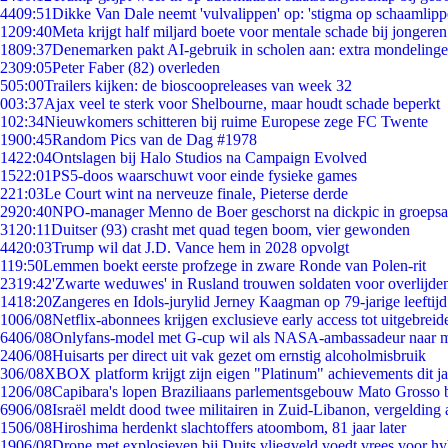
44
09:51
Dikke Van Dale neemt 'vulvalippen' op: 'stigma op schaamlip
12
09:40
Meta krijgt half miljard boete voor mentale schade bij jongeren
18
09:37
Denemarken pakt AI-gebruik in scholen aan: extra mondeling
23
09:05
Peter Faber (82) overleden
5
05:00
Trailers kijken: de bioscoopreleases van week 32
0
03:37
Ajax veel te sterk voor Shelbourne, maar houdt schade beperkt
1
02:34
Nieuwkomers schitteren bij ruime Europese zege FC Twente
19
00:45
Random Pics van de Dag #1978
14
22:04
Ontslagen bij Halo Studios na Campaign Evolved
15
22:01
PS5-doos waarschuwt voor einde fysieke games
2
21:03
Le Court wint na nerveuze finale, Pieterse derde
29
20:40
NPO-manager Menno de Boer geschorst na dickpic in groeps
31
20:11
Duitser (93) crasht met quad tegen boom, vier gewonden
44
20:03
Trump wil dat J.D. Vance hem in 2028 opvolgt
1
19:50
Lemmen boekt eerste profzege in zware Ronde van Polen-rit
23
19:42
'Zwarte weduwes' in Rusland trouwen soldaten voor overlijden
14
18:20
Zangeres en Idols-jurylid Jerney Kaagman op 79-jarige leeftij
10
06/08
Netflix-abonnees krijgen exclusieve early access tot uitgebreid
64
06/08
Onlyfans-model met G-cup wil als NASA-ambassadeur naar 
24
06/08
Huisarts per direct uit vak gezet om ernstig alcoholmisbruik
3
06/08
XBOX platform krijgt zijn eigen "Platinum" achievements dit ja
12
06/08
Capibara's lopen Braziliaans parlementsgebouw Mato Grosso 
69
06/08
Israël meldt dood twee militairen in Zuid-Libanon, vergeldin
15
06/08
Hiroshima herdenkt slachtoffers atoombom, 81 jaar later
19
06/08
Drone met explosieven bij Duits vliegveld voedt vrees voor hy