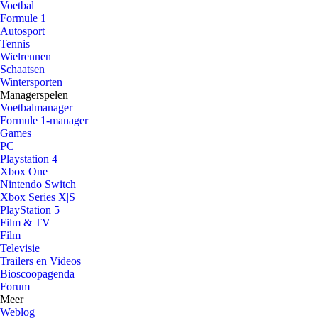
Voetbal
Formule 1
Autosport
Tennis
Wielrennen
Schaatsen
Wintersporten
Managerspelen
Voetbalmanager
Formule 1-manager
Games
PC
Playstation 4
Xbox One
Nintendo Switch
Xbox Series X|S
PlayStation 5
Film & TV
Film
Televisie
Trailers en Videos
Bioscoopagenda
Forum
Meer
Weblog