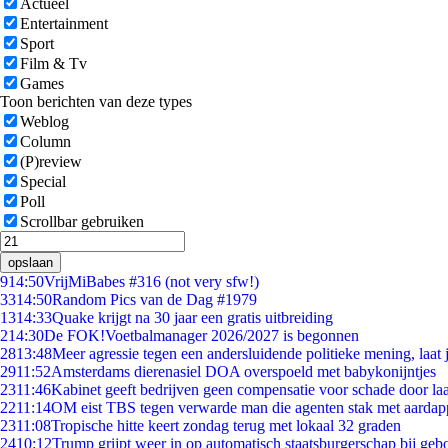
Actueel
Entertainment
Sport
Film & Tv
Games
Toon berichten van deze types
Weblog
Column
(P)review
Special
Poll
Scrollbar gebruiken
opslaan
9
14:50
VrijMiBabes #316 (not very sfw!)
33
14:50
Random Pics van de Dag #1979
13
14:33
Quake krijgt na 30 jaar een gratis uitbreiding
2
14:30
De FOK!Voetbalmanager 2026/2027 is begonnen
28
13:48
Meer agressie tegen een andersluidende politieke mening, laat j
29
11:52
Amsterdams dierenasiel DOA overspoeld met babykonijntjes
23
11:46
Kabinet geeft bedrijven geen compensatie voor schade door la
22
11:14
OM eist TBS tegen verwarde man die agenten stak met aardap
23
11:08
Tropische hitte keert zondag terug met lokaal 32 graden
24
10:12
Trump grijpt weer in op automatisch staatsburgerschap bij geb