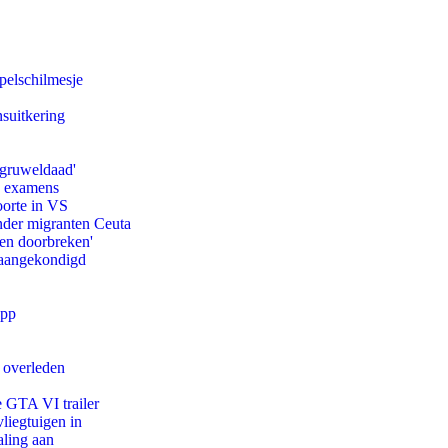
pelschilmesje
suitkering
'gruweldaad'
e examens
oorte in VS
onder migranten Ceuta
pen doorbreken'
g aangekondigd
app
d overleden
e GTA VI trailer
iegtuigen in
aling aan