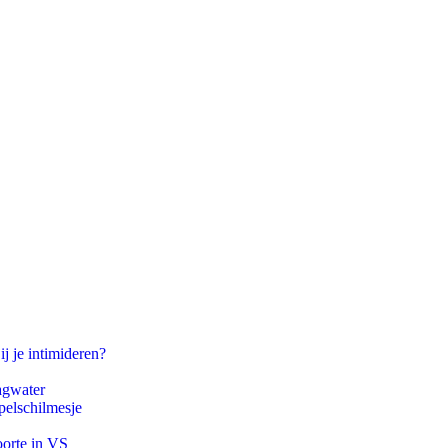
ij je intimideren?
agwater
pelschilmesje
oorte in VS