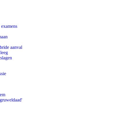
e examens
maan
bride aanval
 leeg
tslagen
ssie
eem
'gruweldaad'