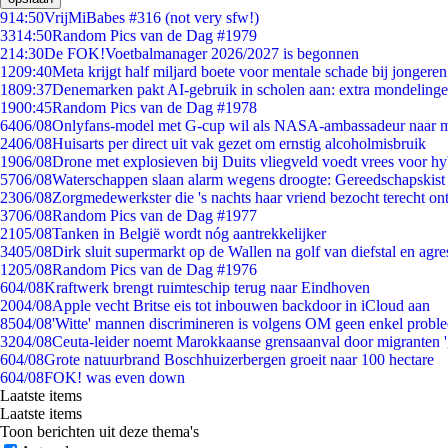
9
14:50
VrijMiBabes #316 (not very sfw!)
33
14:50
Random Pics van de Dag #1979
2
14:30
De FOK!Voetbalmanager 2026/2027 is begonnen
12
09:40
Meta krijgt half miljard boete voor mentale schade bij jongeren
18
09:37
Denemarken pakt AI-gebruik in scholen aan: extra mondeling
19
00:45
Random Pics van de Dag #1978
64
06/08
Onlyfans-model met G-cup wil als NASA-ambassadeur naar 
24
06/08
Huisarts per direct uit vak gezet om ernstig alcoholmisbruik
19
06/08
Drone met explosieven bij Duits vliegveld voedt vrees voor hy
57
06/08
Waterschappen slaan alarm wegens droogte: Gereedschapskist
23
06/08
Zorgmedewerkster die 's nachts haar vriend bezocht terecht on
37
06/08
Random Pics van de Dag #1977
21
05/08
Tanken in België wordt nóg aantrekkelijker
34
05/08
Dirk sluit supermarkt op de Wallen na golf van diefstal en agre
12
05/08
Random Pics van de Dag #1976
6
04/08
Kraftwerk brengt ruimteschip terug naar Eindhoven
20
04/08
Apple vecht Britse eis tot inbouwen backdoor in iCloud aan
85
04/08
'Witte' mannen discrimineren is volgens OM geen enkel probl
32
04/08
Ceuta-leider noemt Marokkaanse grensaanval door migranten 
6
04/08
Grote natuurbrand Boschhuizerbergen groeit naar 100 hectare
6
04/08
FOK! was even down
Laatste items
Laatste items
Toon berichten uit deze thema's