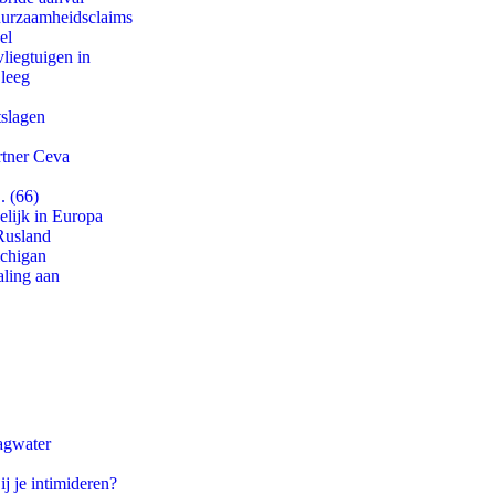
duurzaamheidsclaims
el
iegtuigen in
 leeg
tslagen
rtner Ceva
. (66)
lijk in Europa
Rusland
ichigan
aling aan
agwater
ij je intimideren?