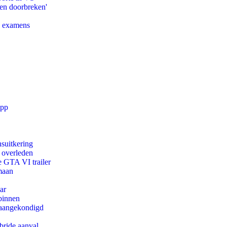
pen doorbreken'
e examens
app
suitkering
d overleden
e GTA VI trailer
maan
ar
binnen
g aangekondigd
bride aanval