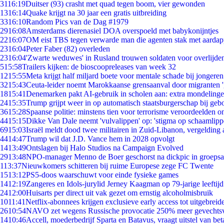
31
16:19
Duitser (93) crasht met quad tegen boom, vier gewonden
13
16:14
Quake krijgt na 30 jaar een gratis uitbreiding
33
16:10
Random Pics van de Dag #1979
29
16:08
Amsterdams dierenasiel DOA overspoeld met babykonijntjes
22
16:07
OM eist TBS tegen verwarde man die agenten stak met aardap
23
16:04
Peter Faber (82) overleden
23
16:04
'Zwarte weduwes' in Rusland trouwen soldaten voor overlijden
5
15:58
Trailers kijken: de bioscoopreleases van week 32
12
15:55
Meta krijgt half miljard boete voor mentale schade bij jongeren
32
15:43
Ceuta-leider noemt Marokkaanse grensaanval door migranten 
18
15:41
Denemarken pakt AI-gebruik in scholen aan: extra mondeling
24
15:35
Trump grijpt weer in op automatisch staatsburgerschap bij geb
36
15:28
Spaanse politie: minstens tien voor terrorisme veroordeelden 
44
15:15
Dikke Van Dale neemt 'vulvalippen' op: 'stigma op schaamlip
69
15:03
Israël meldt dood twee militairen in Zuid-Libanon, vergeldin
44
14:47
Trump wil dat J.D. Vance hem in 2028 opvolgt
14
13:49
Ontslagen bij Halo Studios na Campaign Evolved
29
13:48
NPO-manager Menno de Boer geschorst na dickpic in groeps
1
13:37
Nieuwkomers schitteren bij ruime Europese zege FC Twente
15
13:12
PS5-doos waarschuwt voor einde fysieke games
14
12:19
Zangeres en Idols-jurylid Jerney Kaagman op 79-jarige leeftij
24
12:00
Huisarts per direct uit vak gezet om ernstig alcoholmisbruik
10
11:41
Netflix-abonnees krijgen exclusieve early access tot uitgebreid
26
10:54
NAVO zet wegens Russische provocatie 250% meer gevechtsvl
14
10:46
Accell, moederbedrijf Sparta en Batavus, vraagt uitstel van bet