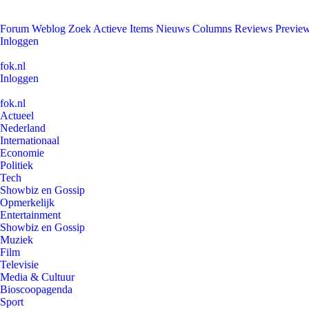
Forum
Weblog
Zoek
Actieve Items
Nieuws
Columns
Reviews
Previe
Inloggen
fok.nl
Inloggen
fok.nl
Actueel
Nederland
Internationaal
Economie
Politiek
Tech
Showbiz en Gossip
Opmerkelijk
Entertainment
Showbiz en Gossip
Muziek
Film
Televisie
Media & Cultuur
Bioscoopagenda
Sport