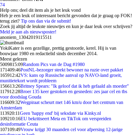
74
Help ons; deel dit item als je het leuk vond
Heb je een leuk of interessant bericht gevonden dat je graag op FOK!
terug ziet?
Tip ons dan via de submit!
Zoek jij altijd de leukste nieuwtjes en kun je daar leuk over schrijven?
Meld je aan als nieuwsposter!
anoniem_13042019115511
YokiKater is een gezellige, prettig gestoorde, kerel. Hij is van
bouwjaar 1980 en redactielid sinds december 2014.
Meest gelezen
50098
15:09
Random Pics van de Dag #1980
1714
09:46
PostNL-bezorger steekt bewoner na ruzie over pakket
1659
12:42
VS: kans op Russische aanval op NAVO-land groeit,
munitietekort wordt probleem
1566
13:26
Britney Spears: "Ik geloof dat ik heb gefaald als moeder"
1179
12:28
Broer 135 keer gestoken en gesneden: zes jaar cel en tbs
voor doodslag Gouda
1166
09:32
Wegpiraat scheurt met 146 km/u door het centrum van
Amsterdam
1139
20:11
Geen 'happy end' bij seksdate via Kinky.nl
1092
10:16
EU bekritiseert Meta en TikTok om verspreiden
desinformatie Ceuta
1071
09:49
Vrouw krijgt 30 maanden cel voor afpersing 12-jarige
misdienaar in kerk