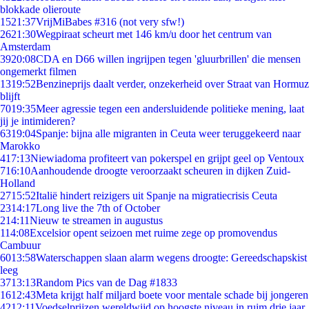
blokkade olieroute
15
21:37
VrijMiBabes #316 (not very sfw!)
26
21:30
Wegpiraat scheurt met 146 km/u door het centrum van
Amsterdam
39
20:08
CDA en D66 willen ingrijpen tegen 'gluurbrillen' die mensen
ongemerkt filmen
13
19:52
Benzineprijs daalt verder, onzekerheid over Straat van Hormuz
blijft
70
19:35
Meer agressie tegen een andersluidende politieke mening, laat
jij je intimideren?
63
19:04
Spanje: bijna alle migranten in Ceuta weer teruggekeerd naar
Marokko
4
17:13
Niewiadoma profiteert van pokerspel en grijpt geel op Ventoux
7
16:10
Aanhoudende droogte veroorzaakt scheuren in dijken Zuid-
Holland
27
15:52
Italië hindert reizigers uit Spanje na migratiecrisis Ceuta
23
14:17
Long live the 7th of October
2
14:11
Nieuw te streamen in augustus
1
14:08
Excelsior opent seizoen met ruime zege op promovendus
Cambuur
60
13:58
Waterschappen slaan alarm wegens droogte: Gereedschapskist
leeg
37
13:13
Random Pics van de Dag #1833
16
12:43
Meta krijgt half miljard boete voor mentale schade bij jongeren
42
12:11
Voedselprijzen wereldwijd op hoogste niveau in ruim drie jaar