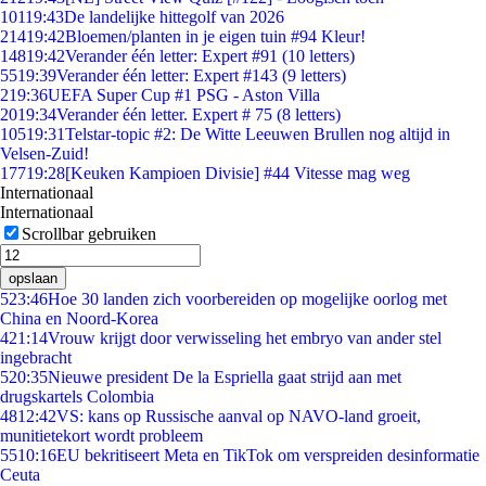
101
19:43
De landelijke hittegolf van 2026
214
19:42
Bloemen/planten in je eigen tuin #94 Kleur!
148
19:42
Verander één letter: Expert #91 (10 letters)
55
19:39
Verander één letter: Expert #143 (9 letters)
2
19:36
UEFA Super Cup #1 PSG - Aston Villa
20
19:34
Verander één letter. Expert # 75 (8 letters)
105
19:31
Telstar-topic #2: De Witte Leeuwen Brullen nog altijd in
Velsen-Zuid!
177
19:28
[Keuken Kampioen Divisie] #44 Vitesse mag weg
Internationaal
Internationaal
Scrollbar gebruiken
opslaan
5
23:46
Hoe 30 landen zich voorbereiden op mogelijke oorlog met
China en Noord-Korea
4
21:14
Vrouw krijgt door verwisseling het embryo van ander stel
ingebracht
5
20:35
Nieuwe president De la Espriella gaat strijd aan met
drugskartels Colombia
48
12:42
VS: kans op Russische aanval op NAVO-land groeit,
munitietekort wordt probleem
55
10:16
EU bekritiseert Meta en TikTok om verspreiden desinformatie
Ceuta