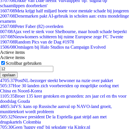
57
07/08
Dikke Van Dale neemt 'vulvalippen' op: 'stigma op
schaamlippen doorbreken'
16
07/08
Meta krijgt half miljard boete voor mentale schade bij jongeren
20
07/08
Denemarken pakt AI-gebruik in scholen aan: extra mondelinge
examens
25
07/08
Peter Faber (82) overleden
0
07/08
Ajax veel te sterk voor Shelbourne, maar houdt schade beperkt
1
07/08
Nieuwkomers schitteren bij ruime Europese zege FC Twente
19
07/08
Random Pics van de Dag #1978
15
06/08
Ontslagen bij Halo Studios na Campaign Evolved
Actieve items
Actieve items
Scrollbar gebruiken
opslaan
47
05:37
PostNL-bezorger steekt bewoner na ruzie over pakket
5
05:37
Hoe 30 landen zich voorbereiden op mogelijke oorlog met
China en Noord-Korea
11
05:35
Broer 135 keer gestoken en gesneden: zes jaar cel en tbs voor
doodslag Gouda
48
05:34
VS: kans op Russische aanval op NAVO-land groeit,
munitietekort wordt probleem
5
05:32
Nieuwe president De la Espriella gaat strijd aan met
drugskartels Colombia
7
05:30
Geen 'happy end' bij seksdate via Kinky.nl