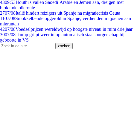
43
09:53
Houthi's vallen Saoedi-Arabië en Jemen aan, dreigen met
blokkade olieroute
27
07/08
Italië hindert reizigers uit Spanje na migratiecrisis Ceuta
11
07/08
Smokkelbende opgerold in Spanje, verdienden miljoenen aan
migranten
42
07/08
Voedselprijzen wereldwijd op hoogste niveau in ruim drie jaar
30
07/08
Trump grijpt weer in op automatisch staatsburgerschap bij
geboorte in VS