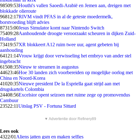
985
09:53
Houthi's vallen Saoedi-Arabië en Jemen aan, dreigen met
blokkade olieroute
968
12:17
RIVM vindt PFAS in al de geteste moedermelk,
borstvoeding blijft advies
873
15:00
Jesus Simulator komt naar Nintendo Switch
754
09:28
Aanhoudende droogte veroorzaakt scheuren in dijken Zuid-
Holland
734
19:57
XR blokkeert A12 ruim twee uur, agent gebeten bij
aanhouding
641
21:14
Vrouw krijgt door verwisseling het embryo van ander stel
ingebracht
615
08:35
Nieuw te streamen in augustus
446
23:46
Hoe 30 landen zich voorbereiden op mogelijke oorlog met
China en Noord-Korea
410
20:35
Nieuwe president De la Espriella gaat strijd aan met
drugskartels Colombia
244
08:56
Excelsior opent seizoen met ruime zege op promovendus
Cambuur
235
22:11
Uitslag PSV - Fortuna Sittard
▼ Advertentie door Refinery89
Lees ook
43
22/01
Aliens jatten gsm en maken selfies