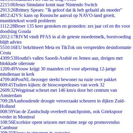
22
15:00
Jesus Simulator komt naar Nintendo Switch
29
13:26
Britney Spears: "Ik geloof dat ik heb gefaald als moeder"
48
12:42
VS: kans op Russische aanval op NAVO-land groeit,
munitietekort wordt probleem
11
12:28
Broer 135 keer gestoken en gesneden: zes jaar cel en tbs voor
doodslag Gouda
20
12:17
RIVM vindt PFAS in al de geteste moedermelk, borstvoeding
blijft advies
55
10:16
EU bekritiseert Meta en TikTok om verspreiden desinformatie
Ceuta
43
09:53
Houthi's vallen Saoedi-Arabië en Jemen aan, dreigen met
blokkade olieroute
12
09:49
Vrouw krijgt 30 maanden cel voor afpersing 12-jarige
misdienaar in kerk
47
09:46
PostNL-bezorger steekt bewoner na ruzie over pakket
6
09:45
Trailers kijken: de bioscoopreleases van week 32
26
09:32
Wegpiraat scheurt met 146 km/u door het centrum van
Amsterdam
7
09:28
Aanhoudende droogte veroorzaakt scheuren in dijken Zuid-
Holland
0
08:59
Van de Zandschulp overleeft matchpoints, ook Griekspoor
verder in Montreal
1
08:56
Excelsior opent seizoen met ruime zege op promovendus
Cambuur
2
08:35
Nieuw te streamen in augustus