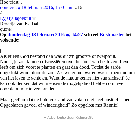
Hoe triest...
donderdag 18 februari 2016, 15:01 uur
#16
4
Eyjafjallajoekull
Broertje van Katlaah
quote:
Op
donderdag 18 februari 2016 @ 14:57
schreef
Bushmaster
het
volgende:
[..]
Als er een God bestond dan was dit z'n grootste ontwerpfout.
Nouja, je zou kunnen discussiëren over het 'nut' van het leven. Leven
leeft om zich voort te planten en gaat dan dood. Totdat de aarde
opgeslokt wordt door de zon. Als wij er niet waren was er niemand om
van het leven te genieten. Want de natuur geniet niet van zichzelf. Je
kan ook denken dat wij mensen de mogelijkheid hebben om leven
door de ruimte te verspreiden.
Maar geef toe dat de huidige stand van zaken niet heel positief is nee.
Opgeblazen gevoel of winderigheid? Zo opgelost met Rennie!
▼ Advertentie door Refinery89