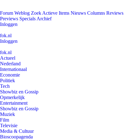
Forum
Weblog
Zoek
Actieve Items
Nieuws
Columns
Reviews
Previews
Specials
Archief
Inloggen
fok.nl
Inloggen
fok.nl
Actueel
Nederland
Internationaal
Economie
Politiek
Tech
Showbiz en Gossip
Opmerkelijk
Entertainment
Showbiz en Gossip
Muziek
Film
Televisie
Media & Cultuur
Bioscoopagenda