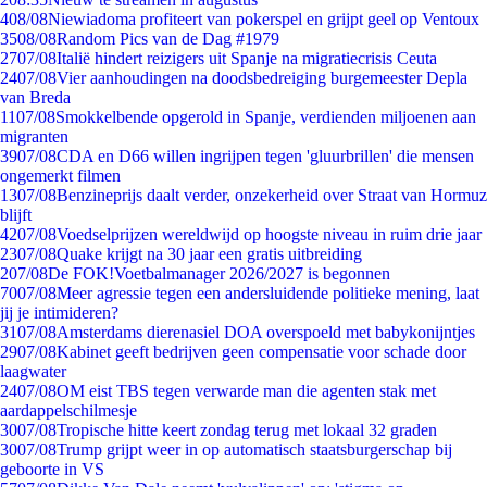
4
08/08
Niewiadoma profiteert van pokerspel en grijpt geel op Ventoux
35
08/08
Random Pics van de Dag #1979
27
07/08
Italië hindert reizigers uit Spanje na migratiecrisis Ceuta
24
07/08
Vier aanhoudingen na doodsbedreiging burgemeester Depla
van Breda
11
07/08
Smokkelbende opgerold in Spanje, verdienden miljoenen aan
migranten
39
07/08
CDA en D66 willen ingrijpen tegen 'gluurbrillen' die mensen
ongemerkt filmen
13
07/08
Benzineprijs daalt verder, onzekerheid over Straat van Hormuz
blijft
42
07/08
Voedselprijzen wereldwijd op hoogste niveau in ruim drie jaar
23
07/08
Quake krijgt na 30 jaar een gratis uitbreiding
2
07/08
De FOK!Voetbalmanager 2026/2027 is begonnen
70
07/08
Meer agressie tegen een andersluidende politieke mening, laat
jij je intimideren?
31
07/08
Amsterdams dierenasiel DOA overspoeld met babykonijntjes
29
07/08
Kabinet geeft bedrijven geen compensatie voor schade door
laagwater
24
07/08
OM eist TBS tegen verwarde man die agenten stak met
aardappelschilmesje
30
07/08
Tropische hitte keert zondag terug met lokaal 32 graden
30
07/08
Trump grijpt weer in op automatisch staatsburgerschap bij
geboorte in VS