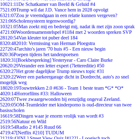
100
21:11
De Schatkamer van Beeld & Geluid #4
75
21:09
Trump wil dat J.D. Vance hem in 2028 opvolgt
63
21:07
Zou je vreemdgaan in een relatie kunnen vergeven?
3
21:06
Scholensysteem tegenwoordig?
103
21:05
Man zoekt mij en bedreigt mij, nadat ik met zijn zoon sprak
47
21:00
Woordensamenstelspel #1184 met 2 woorden spreken SVP
281
20:54
Van kleuter tot puber deel 184
83
20:48
2010: Vermissing van Herman Ploegstra
227
20:47
archito's jaren '70 huis #5 - Een nieuw begin
8
20:36
Poepen tijdens het tandenpoetsen
18
20:31
[Boekbespreking] Yesteryear - Caro Claire Burke
206
20:29
Verander een letter expert (7lettereditie) #50
63
20:27
Het grote dagelijkse Trump nieuws topic #31
23
20:22
Weer een parkeergarage dicht in Dordrecht, auto's zo snel
mogelijk weg
180
20:19
Touwtrekken 2.0 #636 - Team 1 beste team *G* *O*
40
20:14
Horrorfilms #33: Halloween
26
20:07
Twee zwaargewonden bij eenzijdig ongeval Zeeland.
52
20:05
OM-Teamleider met kinderporno is oud-directeur van twee
basisscholen
166
19:58
Dingen waar je enorm vrolijk van wordt #3
25
19:56
Natuur en Wild
16
19:54
Radio 2 #145 Ruud 66
47
19:47
[Netflix #210] TUDUM
212
19:43
[NL] Street View Quiz [#122] - Loogisch toch