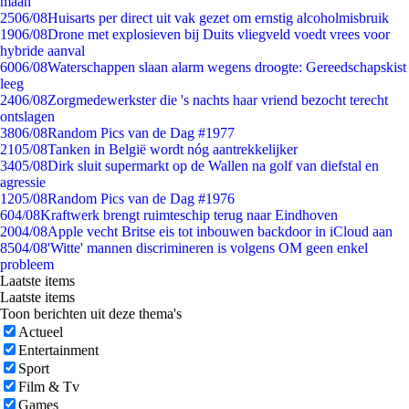
maan
25
06/08
Huisarts per direct uit vak gezet om ernstig alcoholmisbruik
19
06/08
Drone met explosieven bij Duits vliegveld voedt vrees voor
hybride aanval
60
06/08
Waterschappen slaan alarm wegens droogte: Gereedschapskist
leeg
24
06/08
Zorgmedewerkster die 's nachts haar vriend bezocht terecht
ontslagen
38
06/08
Random Pics van de Dag #1977
21
05/08
Tanken in België wordt nóg aantrekkelijker
34
05/08
Dirk sluit supermarkt op de Wallen na golf van diefstal en
agressie
12
05/08
Random Pics van de Dag #1976
6
04/08
Kraftwerk brengt ruimteschip terug naar Eindhoven
20
04/08
Apple vecht Britse eis tot inbouwen backdoor in iCloud aan
85
04/08
'Witte' mannen discrimineren is volgens OM geen enkel
probleem
Laatste items
Laatste items
Toon berichten uit deze thema's
Actueel
Entertainment
Sport
Film & Tv
Games