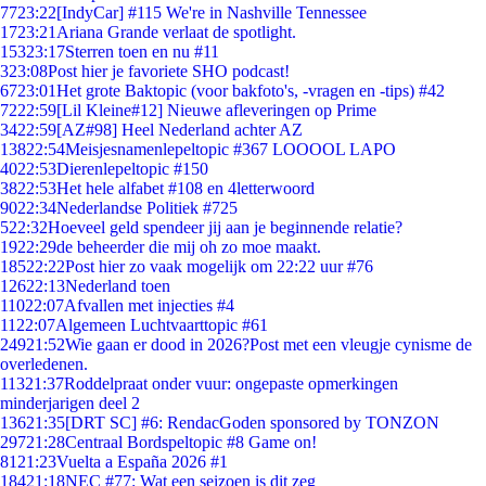
77
23:22
[IndyCar] #115 We're in Nashville Tennessee
17
23:21
Ariana Grande verlaat de spotlight.
153
23:17
Sterren toen en nu #11
3
23:08
Post hier je favoriete SHO podcast!
67
23:01
Het grote Baktopic (voor bakfoto's, -vragen en -tips) #42
72
22:59
[Lil Kleine#12] Nieuwe afleveringen op Prime
34
22:59
[AZ#98] Heel Nederland achter AZ
138
22:54
Meisjesnamenlepeltopic #367 LOOOOL LAPO
40
22:53
Dierenlepeltopic #150
38
22:53
Het hele alfabet #108 en 4letterwoord
90
22:34
Nederlandse Politiek #725
5
22:32
Hoeveel geld spendeer jij aan je beginnende relatie?
19
22:29
de beheerder die mij oh zo moe maakt.
185
22:22
Post hier zo vaak mogelijk om 22:22 uur #76
126
22:13
Nederland toen
110
22:07
Afvallen met injecties #4
11
22:07
Algemeen Luchtvaarttopic #61
249
21:52
Wie gaan er dood in 2026?Post met een vleugje cynisme de
overledenen.
113
21:37
Roddelpraat onder vuur: ongepaste opmerkingen
minderjarigen deel 2
136
21:35
[DRT SC] #6: RendacGoden sponsored by TONZON
297
21:28
Centraal Bordspeltopic #8 Game on!
81
21:23
Vuelta a España 2026 #1
184
21:18
NEC #77: Wat een seizoen is dit zeg