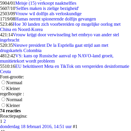
59
04/01
Meisje (15) verkoopt naaktselfies
56
07/10
'Selfies maken is zielige bezigheid'
25
03/09
Vrouw wil dolfijn als verloskundige
17
19/08
Hamas neemt spionerende dolfijn gevangen
5
23:46
Hoe 30 landen zich voorbereiden op mogelijke oorlog met
China en Noord-Korea
4
21:14
Vrouw krijgt door verwisseling het embryo van ander stel
ingebracht
5
20:35
Nieuwe president De la Espriella gaat strijd aan met
drugskartels Colombia
48
12:42
VS: kans op Russische aanval op NAVO-land groeit,
munitietekort wordt probleem
55
10:16
EU bekritiseert Meta en TikTok om verspreiden desinformatie
Ceuta
Font-grootte:
Normaal
Kleiner
regelhoogte :
Normaal
Kleiner
74 reacties
Reactiepagina:
1
2
donderdag 18 februari 2016, 14:51 uur
#1