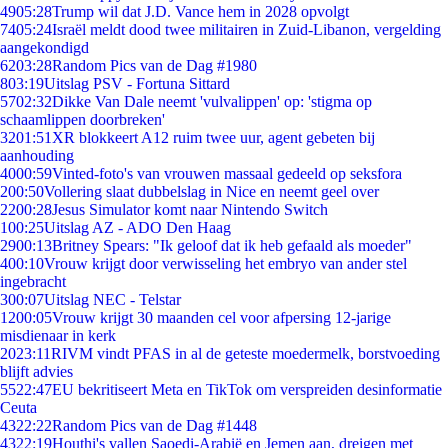
49
05:28
Trump wil dat J.D. Vance hem in 2028 opvolgt
74
05:24
Israël meldt dood twee militairen in Zuid-Libanon, vergelding
aangekondigd
62
03:28
Random Pics van de Dag #1980
8
03:19
Uitslag PSV - Fortuna Sittard
57
02:32
Dikke Van Dale neemt 'vulvalippen' op: 'stigma op
schaamlippen doorbreken'
32
01:51
XR blokkeert A12 ruim twee uur, agent gebeten bij
aanhouding
40
00:59
Vinted-foto's van vrouwen massaal gedeeld op seksfora
2
00:50
Vollering slaat dubbelslag in Nice en neemt geel over
22
00:28
Jesus Simulator komt naar Nintendo Switch
1
00:25
Uitslag AZ - ADO Den Haag
29
00:13
Britney Spears: "Ik geloof dat ik heb gefaald als moeder"
4
00:10
Vrouw krijgt door verwisseling het embryo van ander stel
ingebracht
3
00:07
Uitslag NEC - Telstar
12
00:05
Vrouw krijgt 30 maanden cel voor afpersing 12-jarige
misdienaar in kerk
20
23:11
RIVM vindt PFAS in al de geteste moedermelk, borstvoeding
blijft advies
55
22:47
EU bekritiseert Meta en TikTok om verspreiden desinformatie
Ceuta
43
22:22
Random Pics van de Dag #1448
43
22:19
Houthi's vallen Saoedi-Arabië en Jemen aan, dreigen met