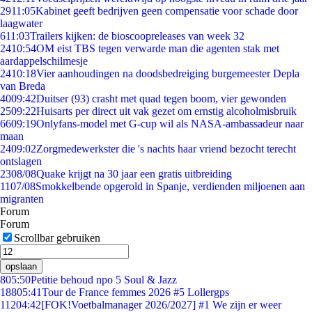
29
11:05
Kabinet geeft bedrijven geen compensatie voor schade door
laagwater
6
11:03
Trailers kijken: de bioscoopreleases van week 32
24
10:54
OM eist TBS tegen verwarde man die agenten stak met
aardappelschilmesje
24
10:18
Vier aanhoudingen na doodsbedreiging burgemeester Depla
van Breda
40
09:42
Duitser (93) crasht met quad tegen boom, vier gewonden
25
09:22
Huisarts per direct uit vak gezet om ernstig alcoholmisbruik
66
09:19
Onlyfans-model met G-cup wil als NASA-ambassadeur naar
maan
24
09:02
Zorgmedewerkster die 's nachts haar vriend bezocht terecht
ontslagen
23
08/08
Quake krijgt na 30 jaar een gratis uitbreiding
11
07/08
Smokkelbende opgerold in Spanje, verdienden miljoenen aan
migranten
Forum
Forum
Scrollbar gebruiken
opslaan
8
05:50
Petitie behoud npo 5 Soul & Jazz
188
05:41
Tour de France femmes 2026 #5 Lollergps
112
04:42
[FOK!Voetbalmanager 2026/2027] #1 We zijn er weer