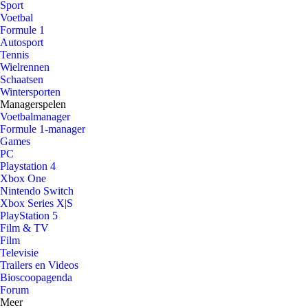
Sport
Voetbal
Formule 1
Autosport
Tennis
Wielrennen
Schaatsen
Wintersporten
Managerspelen
Voetbalmanager
Formule 1-manager
Games
PC
Playstation 4
Xbox One
Nintendo Switch
Xbox Series X|S
PlayStation 5
Film & TV
Film
Televisie
Trailers en Videos
Bioscoopagenda
Forum
Meer