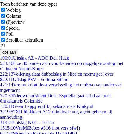
Toon berichten van deze types
Weblog
Column
(P)review
Special
Poll
Scrollbar gebruiken
opslaan
1
00:01
Uitslag AZ - ADO Den Haag
5
23:46
Hoe 30 landen zich voorbereiden op mogelijke oorlog met
China en Noord-Korea
2
22:13
Vollering slaat dubbelslag in Nice en neemt geel over
8
22:11
Uitslag PSV - Fortuna Sittard
4
21:14
Vrouw krijgt door verwisseling het embryo van ander stel
ingebracht
5
20:35
Nieuwe president De la Espriella gaat strijd aan met
drugskartels Colombia
7
20:11
Geen 'happy end' bij seksdate via Kinky.nl
32
19:57
XR blokkeert A12 ruim twee uur, agent gebeten bij
aanhouding
3
19:21
Uitslag NEC - Telstar
15
15:10
VrijMiBabes #316 (not very sfw!)
62
15:09
Random Pics van de Dag #1980