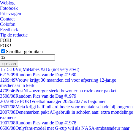
Weblog
Fotoboek
Prijsvragen
Contact
Colofon
Feedback
Tip de redactie
FOK!
FOK!
Scrollbar gebruiken
opslaan
15
15:10
VrijMiBabes #316 (not very sfw!)
62
15:09
Random Pics van de Dag #1980
12
09:49
Vrouw krijgt 30 maanden cel voor afpersing 12-jarige
misdienaar in kerk
47
09:46
PostNL-bezorger steekt bewoner na ruzie over pakket
35
08/08
Random Pics van de Dag #1979
2
07/08
De FOK!Voetbalmanager 2026/2027 is begonnen
16
07/08
Meta krijgt half miljard boete voor mentale schade bij jongeren
20
07/08
Denemarken pakt AI-gebruik in scholen aan: extra mondelinge
examens
19
07/08
Random Pics van de Dag #1978
66
06/08
Onlyfans-model met G-cup wil als NASA-ambassadeur naar