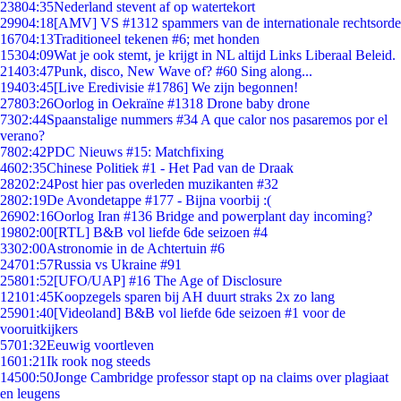
238
04:35
Nederland stevent af op watertekort
299
04:18
[AMV] VS #1312 spammers van de internationale rechtsorde
167
04:13
Traditioneel tekenen #6; met honden
153
04:09
Wat je ook stemt, je krijgt in NL altijd Links Liberaal Beleid.
214
03:47
Punk, disco, New Wave of? #60 Sing along...
194
03:45
[Live Eredivisie #1786] We zijn begonnen!
278
03:26
Oorlog in Oekraïne #1318 Drone baby drone
73
02:44
Spaanstalige nummers #34 A que calor nos pasaremos por el
verano?
78
02:42
PDC Nieuws #15: Matchfixing
46
02:35
Chinese Politiek #1 - Het Pad van de Draak
282
02:24
Post hier pas overleden muzikanten #32
28
02:19
De Avondetappe #177 - Bijna voorbij :(
269
02:16
Oorlog Iran #136 Bridge and powerplant day incoming?
198
02:00
[RTL] B&B vol liefde 6de seizoen #4
33
02:00
Astronomie in de Achtertuin #6
247
01:57
Russia vs Ukraine #91
258
01:52
[UFO/UAP] #16 The Age of Disclosure
121
01:45
Koopzegels sparen bij AH duurt straks 2x zo lang
259
01:40
[Videoland] B&B vol liefde 6de seizoen #1 voor de
vooruitkijkers
57
01:32
Eeuwig voortleven
16
01:21
Ik rook nog steeds
145
00:50
Jonge Cambridge professor stapt op na claims over plagiaat
en leugens