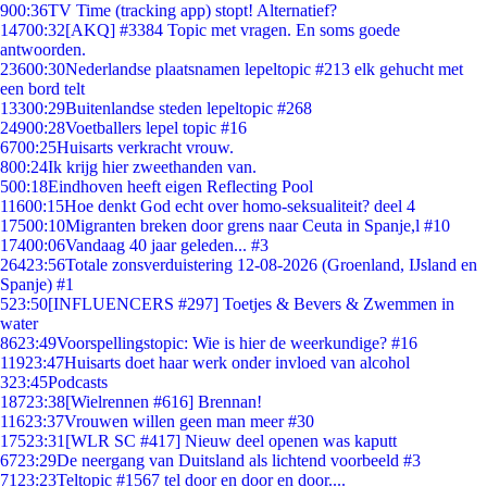
9
00:36
TV Time (tracking app) stopt! Alternatief?
147
00:32
[AKQ] #3384 Topic met vragen. En soms goede
antwoorden.
236
00:30
Nederlandse plaatsnamen lepeltopic #213 elk gehucht met
een bord telt
133
00:29
Buitenlandse steden lepeltopic #268
249
00:28
Voetballers lepel topic #16
67
00:25
Huisarts verkracht vrouw.
8
00:24
Ik krijg hier zweethanden van.
5
00:18
Eindhoven heeft eigen Reflecting Pool
116
00:15
Hoe denkt God echt over homo-seksualiteit? deel 4
175
00:10
Migranten breken door grens naar Ceuta in Spanje,l #10
174
00:06
Vandaag 40 jaar geleden... #3
264
23:56
Totale zonsverduistering 12-08-2026 (Groenland, IJsland en
Spanje) #1
5
23:50
[INFLUENCERS #297] Toetjes & Bevers & Zwemmen in
water
86
23:49
Voorspellingstopic: Wie is hier de weerkundige? #16
119
23:47
Huisarts doet haar werk onder invloed van alcohol
3
23:45
Podcasts
187
23:38
[Wielrennen #616] Brennan!
116
23:37
Vrouwen willen geen man meer #30
175
23:31
[WLR SC #417] Nieuw deel openen was kaputt
67
23:29
De neergang van Duitsland als lichtend voorbeeld #3
71
23:23
Teltopic #1567 tel door en door en door....