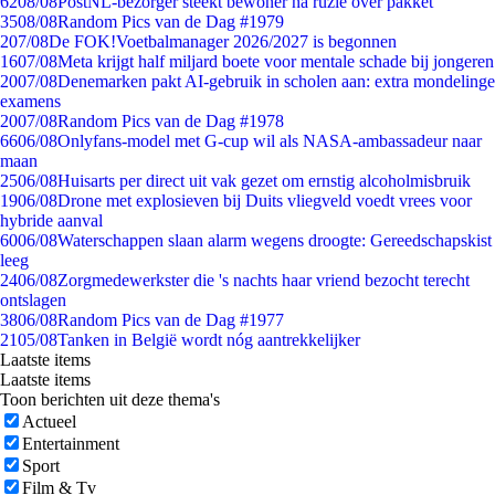
62
08/08
PostNL-bezorger steekt bewoner na ruzie over pakket
35
08/08
Random Pics van de Dag #1979
2
07/08
De FOK!Voetbalmanager 2026/2027 is begonnen
16
07/08
Meta krijgt half miljard boete voor mentale schade bij jongeren
20
07/08
Denemarken pakt AI-gebruik in scholen aan: extra mondelinge
examens
20
07/08
Random Pics van de Dag #1978
66
06/08
Onlyfans-model met G-cup wil als NASA-ambassadeur naar
maan
25
06/08
Huisarts per direct uit vak gezet om ernstig alcoholmisbruik
19
06/08
Drone met explosieven bij Duits vliegveld voedt vrees voor
hybride aanval
60
06/08
Waterschappen slaan alarm wegens droogte: Gereedschapskist
leeg
24
06/08
Zorgmedewerkster die 's nachts haar vriend bezocht terecht
ontslagen
38
06/08
Random Pics van de Dag #1977
21
05/08
Tanken in België wordt nóg aantrekkelijker
Laatste items
Laatste items
Toon berichten uit deze thema's
Actueel
Entertainment
Sport
Film & Tv