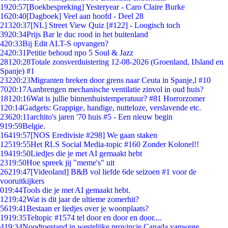
19
20:57
[Boekbespreking] Yesteryear - Caro Claire Burke
16
20:40
[Dagboek] Veel aan hoofd - Deel 28
213
20:37
[NL] Street View Quiz [#122] - Loogisch toch
39
20:34
Prijs Bar le duc rood in het buitenland
4
20:33
Bij Edit ALT-S opvangen?
24
20:31
Petitie behoud npo 5 Soul & Jazz
281
20:28
Totale zonsverduistering 12-08-2026 (Groenland, IJsland en
Spanje) #1
232
20:23
Migranten breken door grens naar Ceuta in Spanje,l #10
70
20:17
Aanbrengen mechanische ventilatie zinvol in oud huis?
181
20:16
Wat is jullie binnenhuistemperatuur? #81 Horrorzomer
1
20:14
Gadgets: Grappige, handige, nutteloze, verslavende etc.
236
20:11
archito's jaren '70 huis #5 - Een nieuw begin
9
19:59
Belgie.
164
19:57
[NOS Eredivisie #298] We gaan staken
125
19:55
Het RLS Social Media-topic #160 Zonder Kolonel!!
194
19:50
Liedjes die je met AI gemaakt hebt
23
19:50
Hoe spreek jij "meme's" uit
262
19:47
[Videoland] B&B vol liefde 6de seizoen #1 voor de
vooruitkijkers
0
19:44
Tools die je met AI gemaakt hebt.
12
19:42
Wat is dit jaar de ultieme zomerhit?
56
19:41
Bestaan er liedjes over je woonplaats?
19
19:35
Teltopic #1574 tel door en door en door....
4
19:34
Noodtoestand in westelijke provincie Canada vanwege