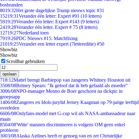
bosbranden
80
19:32
Het grote dagelijkse Trump nieuws topic #31
152
19:31
Verander één letter: Expert #91 (10 letters)
59
19:29
Verander één letter: Expert #143 (9 letters)
24
19:28
Verander één letter. Expert # 75 (8 letters)
127
19:27
Nederland toen
79
19:26
PDC Nieuws #15: Matchfixing
210
19:25
Verander een letter expert (7lettereditie) #50
Showbiz
Showbiz
Scrollbar gebruiken
opslaan
7
18:12
Mattel brengt Barbiepop van zangeres Whitney Houston uit
35
08/08
Britney Spears: "Ik geloof dat ik heb gefaald als moeder"
30
06/08
NPO-manager Menno de Boer geschorst na dickpic in
groepsapp
14
06/08
Zangeres en Idols-jurylid Jerney Kaagman op 79-jarige leeftijd
overleden
66
06/08
Onlyfans-model met G-cup wil als NASA-ambassadeur naar
maan
85
04/08
'Witte' mannen discrimineren is volgens OM geen enkel
probleem
30
03/08
Alaska Airlines heeft er genoeg van en zet Christelijke