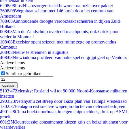
misdienaar in kerk
62
08/08
PostNL-bezorger steekt bewoner na ruzie over pakket
26
08/08
Wegpiraat scheurt met 146 km/u door het centrum van
Amsterdam
7
08/08
Aanhoudende droogte veroorzaakt scheuren in dijken Zuid-
Holland
0
08/08
Van de Zandschulp overleeft matchpoints, ook Griekspoor
verder in Montreal
1
08/08
Excelsior opent seizoen met ruime zege op promovendus
Cambuur
2
08/08
Nieuw te streamen in augustus
4
08/08
Niewiadoma profiteert van pokerspel en grijpt geel op Ventoux
Actieve items
Actieve items
Scrollbar gebruiken
opslaan
51
03:47
Zelensky: Rusland wil tot 50.000 Noord-Koreaanse militairen
inzetten
29
03:23
Netanyahu zet streep door Gaza-plan van Trumps Vredesraad
13
02:37
Pentagon eist snellere wapenproductie van defensiebedrijven
49
01:28
China boekt doorbraak in eigen chipmachines, druk op ASML
groeit
6
01:25
Kleurrecessie: consumenten kiezen grijs en beige uit angst voor
waardeverlies