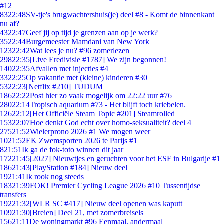
#12
83
22:48
SV-tje's brugwachtershuis(je) deel #8 - Komt de binnenkant
nu af?
43
22:47
Geef jij op tijd je grenzen aan op je werk?
35
22:44
Burgemeester Mamdani van New York
123
22:42
Wat lees je nu? #96 zomerlezen
298
22:35
[Live Eredivisie #1787] We zijn begonnen!
140
22:35
Afvallen met injecties #4
33
22:25
Op vakantie met (kleine) kinderen #30
53
22:23
[Netflix #210] TUDUM
186
22:22
Post hier zo vaak mogelijk om 22:22 uur #76
280
22:14
Tropisch aquarium #73 - Het blijft toch kriebelen.
126
22:12
[Het Officiële Steam Topic #201] Steamrolled
153
22:07
Hoe denkt God echt over homo-seksualiteit? deel 4
275
21:52
Wielerprono 2026 #1 We mogen weer
10
21:52
EK Zwemsporten 2026 te Parijs #1
8
21:51
Ik ga de fok-toto winnen dit jaar
172
21:45
[2027] Nieuwtjes en geruchten voor het ESF in Bulgarije #1
186
21:43
[PlayStation #184] Nieuw deel
19
21:41
Ik rook nog steeds
183
21:39
FOK! Premier Cycling League 2026 #10 Tussentijdse
transfers
192
21:32
[WLR SC #417] Nieuw deel openen was kaputt
109
21:30
[Breien] Deel 21, met zomerbreisels
156
21:11
De woningmarkt #96 Eenmaal, andermaal