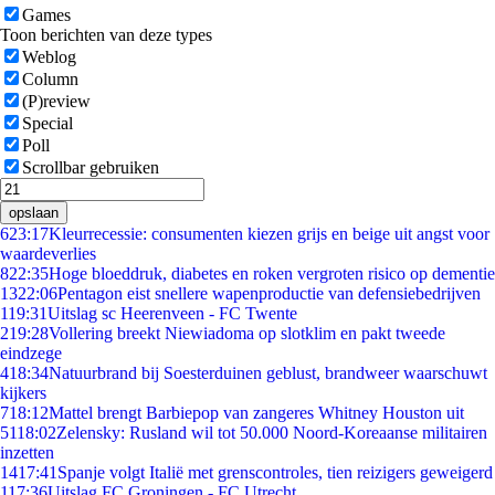
Games
Toon berichten van deze types
Weblog
Column
(P)review
Special
Poll
Scrollbar gebruiken
opslaan
6
23:17
Kleurrecessie: consumenten kiezen grijs en beige uit angst voor
waardeverlies
8
22:35
Hoge bloeddruk, diabetes en roken vergroten risico op dementie
13
22:06
Pentagon eist snellere wapenproductie van defensiebedrijven
1
19:31
Uitslag sc Heerenveen - FC Twente
2
19:28
Vollering breekt Niewiadoma op slotklim en pakt tweede
eindzege
4
18:34
Natuurbrand bij Soesterduinen geblust, brandweer waarschuwt
kijkers
7
18:12
Mattel brengt Barbiepop van zangeres Whitney Houston uit
51
18:02
Zelensky: Rusland wil tot 50.000 Noord-Koreaanse militairen
inzetten
14
17:41
Spanje volgt Italië met grenscontroles, tien reizigers geweigerd
1
17:36
Uitslag FC Groningen - FC Utrecht