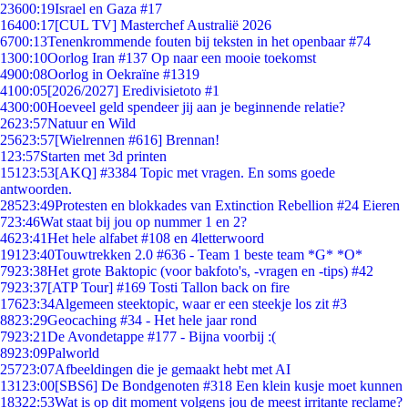
236
00:19
Israel en Gaza #17
164
00:17
[CUL TV] Masterchef Australië 2026
67
00:13
Tenenkrommende fouten bij teksten in het openbaar #74
13
00:10
Oorlog Iran #137 Op naar een mooie toekomst
49
00:08
Oorlog in Oekraïne #1319
41
00:05
[2026/2027] Eredivisietoto #1
43
00:00
Hoeveel geld spendeer jij aan je beginnende relatie?
26
23:57
Natuur en Wild
256
23:57
[Wielrennen #616] Brennan!
1
23:57
Starten met 3d printen
151
23:53
[AKQ] #3384 Topic met vragen. En soms goede
antwoorden.
285
23:49
Protesten en blokkades van Extinction Rebellion #24 Eieren
7
23:46
Wat staat bij jou op nummer 1 en 2?
46
23:41
Het hele alfabet #108 en 4letterwoord
191
23:40
Touwtrekken 2.0 #636 - Team 1 beste team *G* *O*
79
23:38
Het grote Baktopic (voor bakfoto's, -vragen en -tips) #42
79
23:37
[ATP Tour] #169 Tosti Tallon back on fire
176
23:34
Algemeen steektopic, waar er een steekje los zit #3
88
23:29
Geocaching #34 - Het hele jaar rond
79
23:21
De Avondetappe #177 - Bijna voorbij :(
89
23:09
Palworld
257
23:07
Afbeeldingen die je gemaakt hebt met AI
131
23:00
[SBS6] De Bondgenoten #318 Een klein kusje moet kunnen
183
22:53
Wat is op dit moment volgens jou de meest irritante reclame?