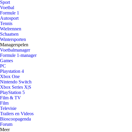
Sport
Voetbal
Formule 1
Autosport
Tennis
Wielrennen
Schaatsen
Wintersporten
Managerspelen
Voetbalmanager
Formule 1-manager
Games
PC
Playstation 4
Xbox One
Nintendo Switch
Xbox Series X|S
PlayStation 5
Film & TV
Film
Televisie
Trailers en Videos
Bioscoopagenda
Forum
Meer