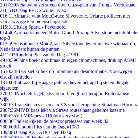
29
17:30
Netanyahu zet streep door Gaza-plan van Trumps Vredesraad
2
16:51
Uitslag PEC Zwolle - Ajax
0
16:11
Almansa wint Moto3-race Silverstone, Uriarte profiteert niet
van afwezige kampioenschapsleider
1
15:31
Uitslag Sparta - Feyenoord
0
14:46
Aprilia domineert Britse Grand Prix op Silverstone met dubbele
top-3
0
13:59
Sensationele Moto2-race Silverstone levert nieuwe winnaar op,
Nederlanders buiten de punten
41
11:03
Random Pics van de Dag #1981
49
10:39
China boekt doorbraak in eigen chipmachines, druk op ASML
groeit
16
10:24
FIFA ziet kritiek op Infantino als desinformatie, Noorwegen
eist zijn aftreden
13
10:03
Inbraak bij Haagse politie: dieven betrapt bij stelen illegale
sigaretten
27
09:50
Nachtelijk gebiedsverbod brengt rust terug in Rotterdamse
wijk
38
09:39
Iran stelt zes eisen aan VS voor heropening Straat van Hormuz
28
07:36
MIVD-baas lekt via Strava routes naar geheime kazerne
16
06:35
VrijMiBabes #316 (not very sfw!)
6
06:30
Trailers kijken: de bioscoopreleases van week 32
76
09/08
Random Pics van de Dag #1980
1
09/08
Uitslag AZ - ADO Den Haag
13
08/08
Hoe 30 landen zich voorbereiden op mogelijke oorlog met