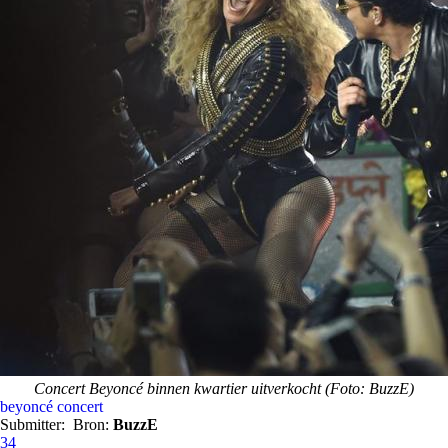
Concert Beyoncé binnen kwartier uitverkocht (Foto: BuzzE)
beyoncé
concert
Submitter:
Bron:
BuzzE
34