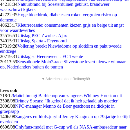
442
18:34
Natuurbrand bij Soesterduinen geblust, brandweer
waarschuwt kijkers
427
22:35
Hoge bloeddruk, diabetes en roken vergroten risico op
dementie
406
23:17
Kleurrecessie: consumenten kiezen grijs en beige uit angst
voor waardeverlies
355
16:51
Uitslag PEC Zwolle - Ajax
340
15:31
Uitslag Sparta - Feyenoord
273
19:28
Vollering breekt Niewiadoma op slotklim en pakt tweede
eindzege
207
19:31
Uitslag sc Heerenveen - FC Twente
201
13:59
Sensationele Moto2-race Silverstone levert nieuwe winnaar
op, Nederlanders buiten de punten
▼ Advertentie door Refinery89
Lees ook
7
18:12
Mattel brengt Barbiepop van zangeres Whitney Houston uit
35
08/08
Britney Spears: "Ik geloof dat ik heb gefaald als moeder"
30
06/08
NPO-manager Menno de Boer geschorst na dickpic in
groepsapp
14
06/08
Zangeres en Idols-jurylid Jerney Kaagman op 79-jarige leeftijd
overleden
66
06/08
Onlyfans-model met G-cup wil als NASA-ambassadeur naar