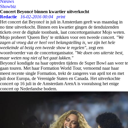
Nieuws
Showbiz
Concert Beyoncé binnen kwartier uitverkocht
Redactie
16-02-2016 00:04
print
Het concert dat Beyoncé in juli in Amsterdam geeft was maandag in
no time uitverkocht. Binnen een kwartier gingen de tienduizenden
tickets over de digitale toonbank, laat concertorganisator Mojo weten.
Mojo probeert 'Queen Bey' te strikken voor een tweede concert.
"We
zagen al vroeg dat er heel veel belangstelling is, we zijn het hele
weekeinde al bezig een tweede show te regelen"
, zegt een
woordvoerder van de concertorganisator.
"We doen ons uiterste best,
maar weten nog niet of het gaat lukken."
Beyoncé kondigde na haar optreden tijdens de Super Bowl aan weer te
gaan touren. Met haar Formation World Tour, vernoemd naar haar
meest recente single Formation, trekt de zangeres van april tot en met
juli door Europa, de Verenigde Staten en Canada. Het uitverkochte
concert op 16 juli in de Amsterdam ArenA is vooralsnog het enige
concert op Nederlandse bodem.