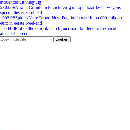
influencer uit vliegtuig
58
03/08
Ariana Grande trekt zich terug uit openbaar leven wegens
speculaties gezondheid
10
03/08
Spider-Man: Brand New Day knalt naar bijna 800 miljoen
euro in eerste weekend
11
03/08
Phil Collins dronk zich bijna dood, kinderen moesten al
afscheid nemen