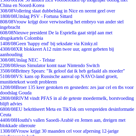
China en Noord-Korea
3
08/08
Vollering slaat dubbelslag in Nice en neemt geel over
18
08/08
Uitslag PSV - Fortuna Sittard
8
08/08
Vrouw krijgt door verwisseling het embryo van ander stel
ingebracht
6
08/08
Nieuwe president De la Espriella gaat strijd aan met
drugskartels Colombia
14
08/08
Geen 'happy end' bij seksdate via Kinky.nl
43
08/08
XR blokkeert A12 ruim twee uur, agent gebeten bij
aanhouding
3
08/08
Uitslag NEC - Telstar
22
08/08
Jesus Simulator komt naar Nintendo Switch
35
08/08
Britney Spears: "Ik geloof dat ik heb gefaald als moeder"
51
08/08
VS: kans op Russische aanval op NAVO-land groeit,
munitietekort wordt probleem
12
08/08
Broer 135 keer gestoken en gesneden: zes jaar cel en tbs voor
doodslag Gouda
28
08/08
RIVM vindt PFAS in al de geteste moedermelk, borstvoeding
blijft advies
68
08/08
EU bekritiseert Meta en TikTok om verspreiden desinformatie
Ceuta
44
08/08
Houthi's vallen Saoedi-Arabië en Jemen aan, dreigen met
blokkade olieroute
13
08/08
Vrouw krijgt 30 maanden cel voor afpersing 12-jarige