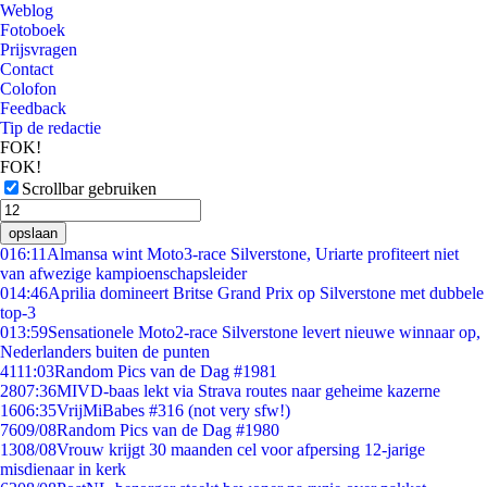
Weblog
Fotoboek
Prijsvragen
Contact
Colofon
Feedback
Tip de redactie
FOK!
FOK!
Scrollbar gebruiken
opslaan
0
16:11
Almansa wint Moto3-race Silverstone, Uriarte profiteert niet
van afwezige kampioenschapsleider
0
14:46
Aprilia domineert Britse Grand Prix op Silverstone met dubbele
top-3
0
13:59
Sensationele Moto2-race Silverstone levert nieuwe winnaar op,
Nederlanders buiten de punten
41
11:03
Random Pics van de Dag #1981
28
07:36
MIVD-baas lekt via Strava routes naar geheime kazerne
16
06:35
VrijMiBabes #316 (not very sfw!)
76
09/08
Random Pics van de Dag #1980
13
08/08
Vrouw krijgt 30 maanden cel voor afpersing 12-jarige
misdienaar in kerk