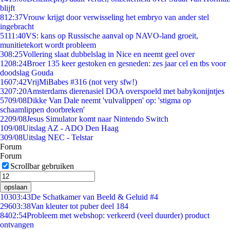
blijft
8
12:37
Vrouw krijgt door verwisseling het embryo van ander stel
ingebracht
51
11:40
VS: kans op Russische aanval op NAVO-land groeit,
munitietekort wordt probleem
3
08:25
Vollering slaat dubbelslag in Nice en neemt geel over
12
08:24
Broer 135 keer gestoken en gesneden: zes jaar cel en tbs voor
doodslag Gouda
16
07:42
VrijMiBabes #316 (not very sfw!)
32
07:20
Amsterdams dierenasiel DOA overspoeld met babykonijntjes
57
09/08
Dikke Van Dale neemt 'vulvalippen' op: 'stigma op
schaamlippen doorbreken'
22
09/08
Jesus Simulator komt naar Nintendo Switch
1
09/08
Uitslag AZ - ADO Den Haag
3
09/08
Uitslag NEC - Telstar
Forum
Forum
Scrollbar gebruiken
opslaan
103
03:43
De Schatkamer van Beeld & Geluid #4
296
03:38
Van kleuter tot puber deel 184
84
02:54
Probleem met webshop: verkeerd (veel duurder) product
ontvangen