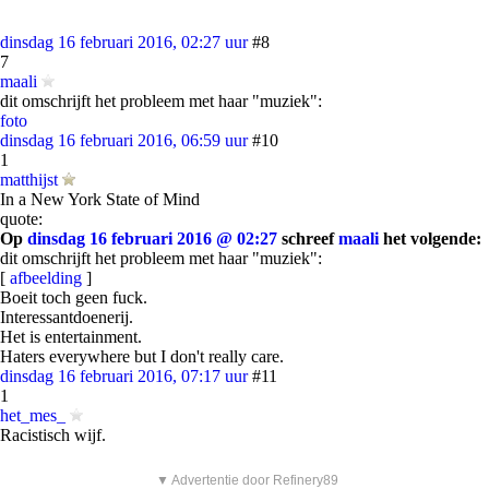
dinsdag 16 februari 2016, 02:27 uur
#8
7
maali
dit omschrijft het probleem met haar "muziek":
foto
dinsdag 16 februari 2016, 06:59 uur
#10
1
matthijst
In a New York State of Mind
quote:
Op
dinsdag 16 februari 2016 @ 02:27
schreef
maali
het volgende:
dit omschrijft het probleem met haar "muziek":
[
afbeelding
]
Boeit toch geen fuck.
Interessantdoenerij.
Het is entertainment.
Haters everywhere but I don't really care.
dinsdag 16 februari 2016, 07:17 uur
#11
1
het_mes_
Racistisch wijf.
▼ Advertentie door Refinery89