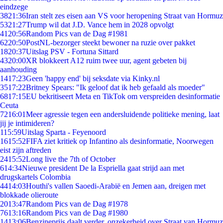
eindzege
38
21:36
Iran stelt zes eisen aan VS voor heropening Straat van Hormuz
53
21:27
Trump wil dat J.D. Vance hem in 2028 opvolgt
41
20:56
Random Pics van de Dag #1981
62
20:50
PostNL-bezorger steekt bewoner na ruzie over pakket
18
20:37
Uitslag PSV - Fortuna Sittard
43
20:00
XR blokkeert A12 ruim twee uur, agent gebeten bij
aanhouding
14
17:23
Geen 'happy end' bij seksdate via Kinky.nl
35
17:22
Britney Spears: "Ik geloof dat ik heb gefaald als moeder"
68
17:15
EU bekritiseert Meta en TikTok om verspreiden desinformatie
Ceuta
72
16:01
Meer agressie tegen een andersluidende politieke mening, laat
jij je intimideren?
1
15:59
Uitslag Sparta - Feyenoord
16
15:52
FIFA ziet kritiek op Infantino als desinformatie, Noorwegen
eist zijn aftreden
24
15:52
Long live the 7th of October
6
14:34
Nieuwe president De la Espriella gaat strijd aan met
drugskartels Colombia
44
14:03
Houthi's vallen Saoedi-Arabië en Jemen aan, dreigen met
blokkade olieroute
20
13:47
Random Pics van de Dag #1978
76
13:16
Random Pics van de Dag #1980
14
13:06
Benzineprijs daalt verder, onzekerheid over Straat van Hormuz