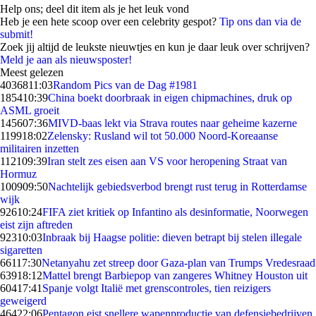
Help ons; deel dit item als je het leuk vond
Heb je een hete scoop over een celebrity gespot?
Tip ons dan via de
submit!
Zoek jij altijd de leukste nieuwtjes en kun je daar leuk over schrijven?
Meld je aan als nieuwsposter!
Meest gelezen
40368
11:03
Random Pics van de Dag #1981
1854
10:39
China boekt doorbraak in eigen chipmachines, druk op
ASML groeit
1456
07:36
MIVD-baas lekt via Strava routes naar geheime kazerne
1199
18:02
Zelensky: Rusland wil tot 50.000 Noord-Koreaanse
militairen inzetten
1121
09:39
Iran stelt zes eisen aan VS voor heropening Straat van
Hormuz
1009
09:50
Nachtelijk gebiedsverbod brengt rust terug in Rotterdamse
wijk
926
10:24
FIFA ziet kritiek op Infantino als desinformatie, Noorwegen
eist zijn aftreden
923
10:03
Inbraak bij Haagse politie: dieven betrapt bij stelen illegale
sigaretten
661
17:30
Netanyahu zet streep door Gaza-plan van Trumps Vredesraad
639
18:12
Mattel brengt Barbiepop van zangeres Whitney Houston uit
604
17:41
Spanje volgt Italië met grenscontroles, tien reizigers
geweigerd
464
22:06
Pentagon eist snellere wapenproductie van defensiebedrijven