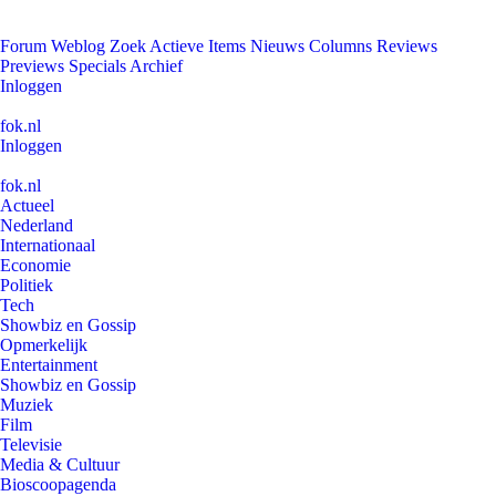
Forum
Weblog
Zoek
Actieve Items
Nieuws
Columns
Reviews
Previews
Specials
Archief
Inloggen
fok.nl
Inloggen
fok.nl
Actueel
Nederland
Internationaal
Economie
Politiek
Tech
Showbiz en Gossip
Opmerkelijk
Entertainment
Showbiz en Gossip
Muziek
Film
Televisie
Media & Cultuur
Bioscoopagenda