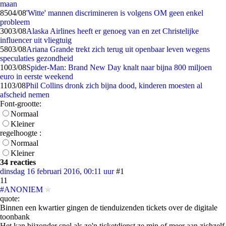
maan
85
04/08
'Witte' mannen discrimineren is volgens OM geen enkel
probleem
30
03/08
Alaska Airlines heeft er genoeg van en zet Christelijke
influencer uit vliegtuig
58
03/08
Ariana Grande trekt zich terug uit openbaar leven wegens
speculaties gezondheid
10
03/08
Spider-Man: Brand New Day knalt naar bijna 800 miljoen
euro in eerste weekend
11
03/08
Phil Collins dronk zich bijna dood, kinderen moesten al
afscheid nemen
Font-grootte:
Normaal
Kleiner
regelhoogte :
Normaal
Kleiner
34 reacties
dinsdag 16 februari 2016, 00:11 uur
#1
11
#ANONIEM
quote:
Binnen een kwartier gingen de tienduizenden tickets over de digitale
toonbank
Het kan bijzonder snel als zo'n ticketdienst ze min of meer aan zichzelf