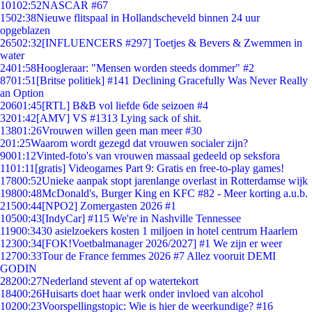
101
02:52
NASCAR #67
15
02:38
Nieuwe flitspaal in Hollandscheveld binnen 24 uur
opgeblazen
265
02:32
[INFLUENCERS #297] Toetjes & Bevers & Zwemmen in
water
24
01:58
Hoogleraar: "Mensen worden steeds dommer" #2
87
01:51
[Britse politiek] #141 Declining Gracefully Was Never Really
an Option
206
01:45
[RTL] B&B vol liefde 6de seizoen #4
32
01:42
[AMV] VS #1313 Lying sack of shit.
138
01:26
Vrouwen willen geen man meer #30
2
01:25
Waarom wordt gezegd dat vrouwen socialer zijn?
90
01:12
Vinted-foto's van vrouwen massaal gedeeld op seksfora
11
01:11
[gratis] Videogames Part 9: Gratis en free-to-play games!
178
00:52
Unieke aanpak stopt jarenlange overlast in Rotterdamse wijk
198
00:48
McDonald's, Burger King en KFC #82 - Meer korting a.u.b.
215
00:44
[NPO2] Zomergasten 2026 #1
105
00:43
[IndyCar] #115 We're in Nashville Tennessee
119
00:34
30 asielzoekers kosten 1 miljoen in hotel centrum Haarlem
123
00:34
[FOK!Voetbalmanager 2026/2027] #1 We zijn er weer
127
00:33
Tour de France femmes 2026 #7 Allez vooruit DEMI
GODIN
282
00:27
Nederland stevent af op watertekort
184
00:26
Huisarts doet haar werk onder invloed van alcohol
102
00:23
Voorspellingstopic: Wie is hier de weerkundige? #16