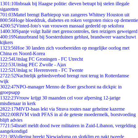
13
01:10
Inbraak bij Haagse politie: dieven betrapt bij stelen illegale
sigaretten
7
01:03
Mattel brengt Barbiepop van zangeres Whitney Houston uit
8
00:56
Hoge bloeddruk, diabetes en roken vergroten risico op dementie
42
00:52
Vinted-foto's van vrouwen massaal gedeeld op seksfora
14
00:30
Spanje volgt Italië met grenscontroles, tien reizigers geweigerd
4
00:19
Natuurbrand bij Soesterduinen geblust, brandweer waarschuwt
kijkers
13
23:56
Hoe 30 landen zich voorbereiden op mogelijke oorlog met
China en Noord-Korea
1
22:54
Uitslag FC Groningen - FC Utrecht
2
22:53
Uitslag PEC Zwolle - Ajax
1
22:52
Uitslag sc Heerenveen - FC Twente
27
22:52
Nachtelijk gebiedsverbod brengt rust terug in Rotterdamse
wijk
30
22:47
NPO-manager Menno de Boer geschorst na dickpic in
groepsapp
13
22:23
Vrouw krijgt 30 maanden cel voor afpersing 12-jarige
misdienaar in kerk
28
22:17
MIVD-baas lekt via Strava routes naar geheime kazerne
28
22:00
RIVM vindt PFAS in al de geteste moedermelk, borstvoeding
blijft advies
77
21:54
Israël meldt dood twee militairen in Zuid-Libanon, vergelding
aangekondigd
2
21:38
Vollering breekt Niewiadoma op slotklim en pakt tweede