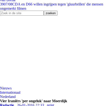
39
07/08
CDA en D66 willen ingrijpen tegen 'gluurbrillen' die mensen
ongemerkt filmen
Nieuws
Internationaal
Nederland
Vier Iraniërs 'per ongeluk' naar Moerdijk
Redactie
26-01-2016 22:33
print