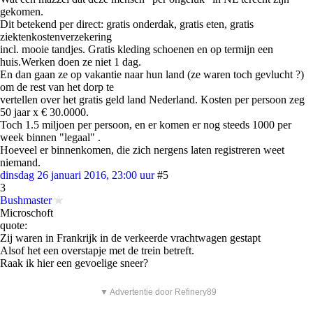
gekomen.
Dit betekend per direct: gratis onderdak, gratis eten, gratis
ziektenkostenverzekering
incl. mooie tandjes. Gratis kleding schoenen en op termijn een
huis.Werken doen ze niet 1 dag.
En dan gaan ze op vakantie naar hun land (ze waren toch gevlucht ?)
om de rest van het dorp te
vertellen over het gratis geld land Nederland. Kosten per persoon zeg
50 jaar x € 30.0000.
Toch 1.5 miljoen per persoon, en er komen er nog steeds 1000 per
week binnen "legaal" .
Hoeveel er binnenkomen, die zich nergens laten registreren weet
niemand.
dinsdag 26 januari 2016, 23:00 uur
#5
3
Bushmaster
Microschoft
quote:
Zij waren in Frankrijk in de verkeerde vrachtwagen gestapt
Alsof het een overstapje met de trein betreft.
Raak ik hier een gevoelige sneer?
▼ Advertentie door Refinery89