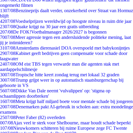
ongemerkt filmen
13
07/08
Benzineprijs daalt verder, onzekerheid over Straat van Hormuz
blijft
42
07/08
Voedselprijzen wereldwijd op hoogste niveau in ruim drie jaar
23
07/08
Quake krijgt na 30 jaar een gratis uitbreiding
2
07/08
De FOK!Voetbalmanager 2026/2027 is begonnen
70
07/08
Meer agressie tegen een andersluidende politieke mening, laat
jij je intimideren?
31
07/08
Amsterdams dierenasiel DOA overspoeld met babykonijntjes
29
07/08
Kabinet geeft bedrijven geen compensatie voor schade door
laagwater
24
07/08
OM eist TBS tegen verwarde man die agenten stak met
aardappelschilmesje
30
07/08
Tropische hitte keert zondag terug met lokaal 32 graden
30
07/08
Trump grijpt weer in op automatisch staatsburgerschap bij
geboorte in VS
56
07/08
Dikke Van Dale neemt 'vulvalippen' op: 'stigma op
schaamlippen doorbreken'
16
07/08
Meta krijgt half miljard boete voor mentale schade bij jongeren
20
07/08
Denemarken pakt AI-gebruik in scholen aan: extra mondelinge
examens
25
07/08
Peter Faber (82) overleden
0
07/08
Ajax veel te sterk voor Shelbourne, maar houdt schade beperkt
1
07/08
Nieuwkomers schitteren bij ruime Europese zege FC Twente