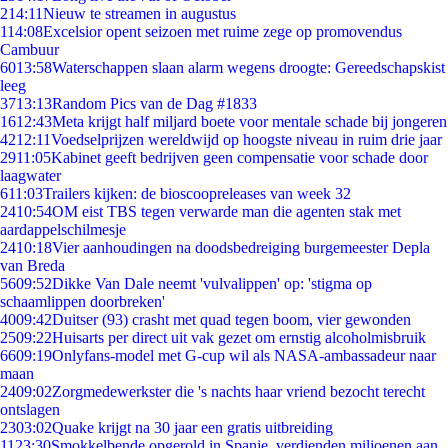
2
14:11
Nieuw te streamen in augustus
1
14:08
Excelsior opent seizoen met ruime zege op promovendus
Cambuur
60
13:58
Waterschappen slaan alarm wegens droogte: Gereedschapskist
leeg
37
13:13
Random Pics van de Dag #1833
16
12:43
Meta krijgt half miljard boete voor mentale schade bij jongeren
42
12:11
Voedselprijzen wereldwijd op hoogste niveau in ruim drie jaar
29
11:05
Kabinet geeft bedrijven geen compensatie voor schade door
laagwater
6
11:03
Trailers kijken: de bioscoopreleases van week 32
24
10:54
OM eist TBS tegen verwarde man die agenten stak met
aardappelschilmesje
24
10:18
Vier aanhoudingen na doodsbedreiging burgemeester Depla
van Breda
56
09:52
Dikke Van Dale neemt 'vulvalippen' op: 'stigma op
schaamlippen doorbreken'
40
09:42
Duitser (93) crasht met quad tegen boom, vier gewonden
25
09:22
Huisarts per direct uit vak gezet om ernstig alcoholmisbruik
66
09:19
Onlyfans-model met G-cup wil als NASA-ambassadeur naar
maan
24
09:02
Zorgmedewerkster die 's nachts haar vriend bezocht terecht
ontslagen
23
03:02
Quake krijgt na 30 jaar een gratis uitbreiding
11
23:30
Smokkelbende opgerold in Spanje, verdienden miljoenen aan