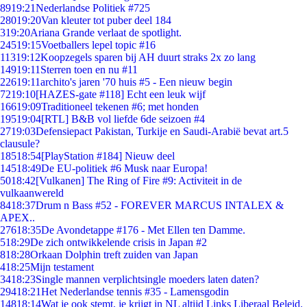
89
19:21
Nederlandse Politiek #725
280
19:20
Van kleuter tot puber deel 184
3
19:20
Ariana Grande verlaat de spotlight.
245
19:15
Voetballers lepel topic #16
113
19:12
Koopzegels sparen bij AH duurt straks 2x zo lang
149
19:11
Sterren toen en nu #11
226
19:11
archito's jaren '70 huis #5 - Een nieuw begin
72
19:10
[HAZES-gate #118] Echt een leuk wijf
166
19:09
Traditioneel tekenen #6; met honden
195
19:04
[RTL] B&B vol liefde 6de seizoen #4
27
19:03
Defensiepact Pakistan, Turkije en Saudi-Arabië bevat art.5
clausule?
185
18:54
[PlayStation #184] Nieuw deel
145
18:49
De EU-politiek #6 Musk naar Europa!
50
18:42
[Vulkanen] The Ring of Fire #9: Activiteit in de
vulkaanwereld
84
18:37
Drum n Bass #52 - FOREVER MARCUS INTALEX &
APEX..
276
18:35
De Avondetappe #176 - Met Ellen ten Damme.
5
18:29
De zich ontwikkelende crisis in Japan #2
8
18:28
Orkaan Dolphin treft zuiden van Japan
4
18:25
Mijn testament
34
18:23
Single mannen verplichtsingle moeders laten daten?
294
18:21
Het Nederlandse tennis #35 - Lamensgodin
148
18:14
Wat je ook stemt, je krijgt in NL altijd Links Liberaal Beleid.