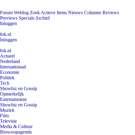
Forum
Weblog
Zoek
Actieve Items
Nieuws
Columns
Reviews
Previews
Specials
Archief
Inloggen
fok.nl
Inloggen
fok.nl
Actueel
Nederland
Internationaal
Economie
Politiek
Tech
Showbiz en Gossip
Opmerkelijk
Entertainment
Showbiz en Gossip
Muziek
Film
Televisie
Media & Cultuur
Bioscoopagenda