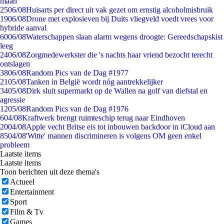
maan
25
06/08
Huisarts per direct uit vak gezet om ernstig alcoholmisbruik
19
06/08
Drone met explosieven bij Duits vliegveld voedt vrees voor
hybride aanval
60
06/08
Waterschappen slaan alarm wegens droogte: Gereedschapskist
leeg
24
06/08
Zorgmedewerkster die 's nachts haar vriend bezocht terecht
ontslagen
38
06/08
Random Pics van de Dag #1977
21
05/08
Tanken in België wordt nóg aantrekkelijker
34
05/08
Dirk sluit supermarkt op de Wallen na golf van diefstal en
agressie
12
05/08
Random Pics van de Dag #1976
6
04/08
Kraftwerk brengt ruimteschip terug naar Eindhoven
20
04/08
Apple vecht Britse eis tot inbouwen backdoor in iCloud aan
85
04/08
'Witte' mannen discrimineren is volgens OM geen enkel
probleem
Laatste items
Laatste items
Toon berichten uit deze thema's
Actueel
Entertainment
Sport
Film & Tv
Games