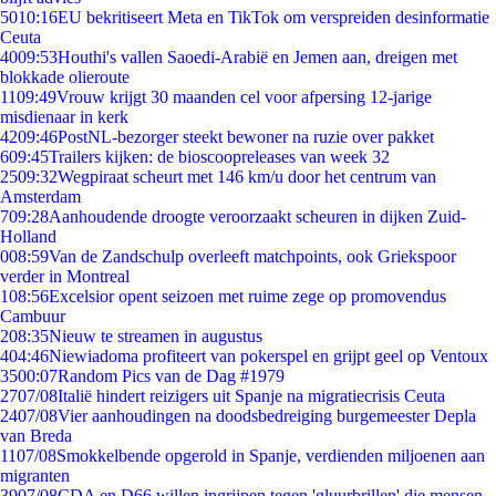
50
10:16
EU bekritiseert Meta en TikTok om verspreiden desinformatie
Ceuta
40
09:53
Houthi's vallen Saoedi-Arabië en Jemen aan, dreigen met
blokkade olieroute
11
09:49
Vrouw krijgt 30 maanden cel voor afpersing 12-jarige
misdienaar in kerk
42
09:46
PostNL-bezorger steekt bewoner na ruzie over pakket
6
09:45
Trailers kijken: de bioscoopreleases van week 32
25
09:32
Wegpiraat scheurt met 146 km/u door het centrum van
Amsterdam
7
09:28
Aanhoudende droogte veroorzaakt scheuren in dijken Zuid-
Holland
0
08:59
Van de Zandschulp overleeft matchpoints, ook Griekspoor
verder in Montreal
1
08:56
Excelsior opent seizoen met ruime zege op promovendus
Cambuur
2
08:35
Nieuw te streamen in augustus
4
04:46
Niewiadoma profiteert van pokerspel en grijpt geel op Ventoux
35
00:07
Random Pics van de Dag #1979
27
07/08
Italië hindert reizigers uit Spanje na migratiecrisis Ceuta
24
07/08
Vier aanhoudingen na doodsbedreiging burgemeester Depla
van Breda
11
07/08
Smokkelbende opgerold in Spanje, verdienden miljoenen aan
migranten
39
07/08
CDA en D66 willen ingrijpen tegen 'gluurbrillen' die mensen