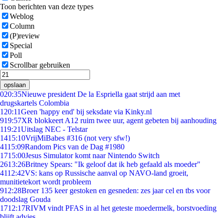
Toon berichten van deze types
Weblog
Column
(P)review
Special
Poll
Scrollbar gebruiken
opslaan
0
20:35
Nieuwe president De la Espriella gaat strijd aan met
drugskartels Colombia
1
20:11
Geen 'happy end' bij seksdate via Kinky.nl
9
19:57
XR blokkeert A12 ruim twee uur, agent gebeten bij aanhouding
1
19:21
Uitslag NEC - Telstar
14
15:10
VrijMiBabes #316 (not very sfw!)
41
15:09
Random Pics van de Dag #1980
17
15:00
Jesus Simulator komt naar Nintendo Switch
26
13:26
Britney Spears: "Ik geloof dat ik heb gefaald als moeder"
41
12:42
VS: kans op Russische aanval op NAVO-land groeit,
munitietekort wordt probleem
9
12:28
Broer 135 keer gestoken en gesneden: zes jaar cel en tbs voor
doodslag Gouda
17
12:17
RIVM vindt PFAS in al het geteste moedermelk, borstvoeding
blijft advies