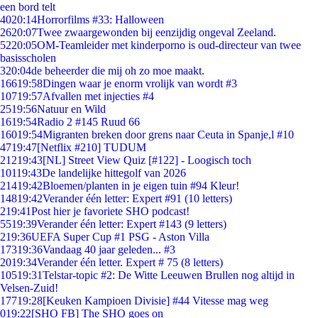
een bord telt
40
20:14
Horrorfilms #33: Halloween
26
20:07
Twee zwaargewonden bij eenzijdig ongeval Zeeland.
52
20:05
OM-Teamleider met kinderporno is oud-directeur van twee
basisscholen
3
20:04
de beheerder die mij oh zo moe maakt.
166
19:58
Dingen waar je enorm vrolijk van wordt #3
107
19:57
Afvallen met injecties #4
25
19:56
Natuur en Wild
16
19:54
Radio 2 #145 Ruud 66
160
19:54
Migranten breken door grens naar Ceuta in Spanje,l #10
47
19:47
[Netflix #210] TUDUM
212
19:43
[NL] Street View Quiz [#122] - Loogisch toch
101
19:43
De landelijke hittegolf van 2026
214
19:42
Bloemen/planten in je eigen tuin #94 Kleur!
148
19:42
Verander één letter: Expert #91 (10 letters)
2
19:41
Post hier je favoriete SHO podcast!
55
19:39
Verander één letter: Expert #143 (9 letters)
2
19:36
UEFA Super Cup #1 PSG - Aston Villa
173
19:36
Vandaag 40 jaar geleden... #3
20
19:34
Verander één letter. Expert # 75 (8 letters)
105
19:31
Telstar-topic #2: De Witte Leeuwen Brullen nog altijd in
Velsen-Zuid!
177
19:28
[Keuken Kampioen Divisie] #44 Vitesse mag weg
0
19:22
[SHO FB] The SHO goes on