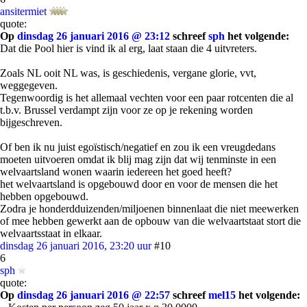
ansitermiet
quote:
Op
dinsdag 26 januari 2016 @ 23:12
schreef
sph
het volgende:
Dat die Pool hier is vind ik al erg, laat staan die 4 uitvreters.
Zoals NL ooit NL was, is geschiedenis, vergane glorie, vvt,
weggegeven.
Tegenwoordig is het allemaal vechten voor een paar rotcenten die al
t.b.v. Brussel verdampt zijn voor ze op je rekening worden
bijgeschreven.
Of ben ik nu juist egoïstisch/negatief en zou ik een vreugdedans
moeten uitvoeren omdat ik blij mag zijn dat wij tenminste in een
welvaartsland wonen waarin iedereen het goed heeft?
het welvaartsland is opgebouwd door en voor de mensen die het
hebben opgebouwd.
Zodra je honderdduizenden/miljoenen binnenlaat die niet meewerken
of mee hebben gewerkt aan de opbouw van die welvaartstaat stort die
welvaartsstaat in elkaar.
dinsdag 26 januari 2016, 23:20 uur
#10
6
sph
quote:
Op
dinsdag 26 januari 2016 @ 22:57
schreef
mel15
het volgende: