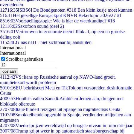
overledenen.
127
16:35
[SBS6] De Bondgenoten #318 Een klein kusje moet kunnen
5
16:11
Het gezellige Eurojackpot KNVB Bekertopic 2026/27 #1
85
16:03
Voorspellingstopic: Wie is hier de weerkundige? #16
121
16:02
Saxofoon sound (deel 2)
35
16:01
Vertrouwen in economie neemt flink af, op een na grootse
daling ooit
1
15:54
LG nas n1t1 - niet zichtbaar bij aansluiten
Internationaal
Internationaal
Scrollbar gebruiken
opslaan
41
12:42
VS: kans op Russische aanval op NAVO-land groeit,
munitietekort wordt probleem
50
10:16
EU bekritiseert Meta en TikTok om verspreiden desinformatie
Ceuta
40
09:53
Houthi's vallen Saoedi-Arabië en Jemen aan, dreigen met
blokkade olieroute
27
07/08
Italië hindert reizigers uit Spanje na migratiecrisis Ceuta
11
07/08
Smokkelbende opgerold in Spanje, verdienden miljoenen aan
migranten
42
07/08
Voedselprijzen wereldwijd op hoogste niveau in ruim drie jaar
30
07/08
Trump grijpt weer in op automatisch staatsburgerschap bij