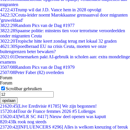
migranten
47
22:43
Trump wil dat J.D. Vance hem in 2028 opvolgt
34
22:32
Ceuta-leider noemt Marokkaanse grensaanval door migranten
'gruweldaad'
38
22:29
Random Pics van de Dag #1977
38
22:28
Spaanse politie: minstens tien voor terrorisme veroordeelden
onder migranten Ceuta
30
22:20
Tropische hitte keert zondag terug met lokaal 32 graden
46
21:30
Spoedberaad EU na crisis Ceuta, moeten we onze
buitengrenzen beter bewaken?
20
21:01
Denemarken pakt AI-gebruik in scholen aan: extra mondelinge
examens
35
07/08
Random Pics van de Dag #1979
25
07/08
Peter Faber (82) overleden
Forum
Forum
Scrollbar gebruiken
opslaan
216
20:45
[Live Eredivisie #1785] We zijn begonnen!
157
20:44
Tour de France femmes 2026 #5 Lollergps
156
20:43
[WLR SC #417] Nieuw deel openen was kaputt
8
20:43
Ik rook nog steeds
237
20:42
[INFLUENCERS #296] Alles is welkom kneuzing of breuk