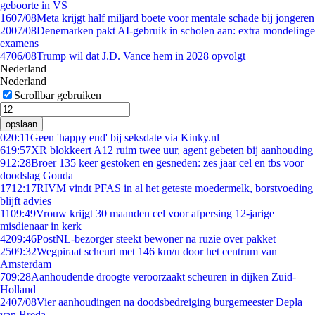
geboorte in VS
16
07/08
Meta krijgt half miljard boete voor mentale schade bij jongeren
20
07/08
Denemarken pakt AI-gebruik in scholen aan: extra mondelinge
examens
47
06/08
Trump wil dat J.D. Vance hem in 2028 opvolgt
Nederland
Nederland
Scrollbar gebruiken
opslaan
0
20:11
Geen 'happy end' bij seksdate via Kinky.nl
6
19:57
XR blokkeert A12 ruim twee uur, agent gebeten bij aanhouding
9
12:28
Broer 135 keer gestoken en gesneden: zes jaar cel en tbs voor
doodslag Gouda
17
12:17
RIVM vindt PFAS in al het geteste moedermelk, borstvoeding
blijft advies
11
09:49
Vrouw krijgt 30 maanden cel voor afpersing 12-jarige
misdienaar in kerk
42
09:46
PostNL-bezorger steekt bewoner na ruzie over pakket
25
09:32
Wegpiraat scheurt met 146 km/u door het centrum van
Amsterdam
7
09:28
Aanhoudende droogte veroorzaakt scheuren in dijken Zuid-
Holland
24
07/08
Vier aanhoudingen na doodsbedreiging burgemeester Depla
van Breda