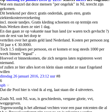
Wat een mazzel dat deze mensen "per ongeluk" in NL terecht zijn
gekomen.
Dit betekend per direct: gratis onderdak, gratis eten, gratis
ziektenkostenverzekering
incl. mooie tandjes. Gratis kleding schoenen en op termijn een
huis.Werken doen ze niet 1 dag.
En dan gaan ze op vakantie naar hun land (ze waren toch gevlucht ?)
om de rest van het dorp te
vertellen over het gratis geld land Nederland. Kosten per persoon zeg
50 jaar x € 30.0000.
Toch 1.5 miljoen per persoon, en er komen er nog steeds 1000 per
week binnen "legaal" .
Hoeveel er binnenkomen, die zich nergens laten registreren weet
niemand.
of zullen ze hier alles kort en klein slaan omdat ze naar Engeland
willen
dinsdag 26 januari 2016, 23:12 uur
#8
6
sph
Dat die Pool hier is vind ik al erg, laat staan die 4 uitvreters.
Zoals NL ooit NL was, is geschiedenis, vergane glorie, vvt,
weggegeven.
Tegenwoordig is het allemaal vechten voor een paar rotcenten die al