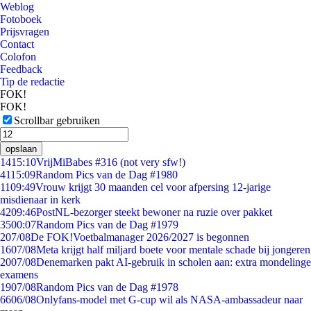
Weblog
Fotoboek
Prijsvragen
Contact
Colofon
Feedback
Tip de redactie
FOK!
FOK!
Scrollbar gebruiken
opslaan
14
15:10
VrijMiBabes #316 (not very sfw!)
41
15:09
Random Pics van de Dag #1980
11
09:49
Vrouw krijgt 30 maanden cel voor afpersing 12-jarige
misdienaar in kerk
42
09:46
PostNL-bezorger steekt bewoner na ruzie over pakket
35
00:07
Random Pics van de Dag #1979
2
07/08
De FOK!Voetbalmanager 2026/2027 is begonnen
16
07/08
Meta krijgt half miljard boete voor mentale schade bij jongeren
20
07/08
Denemarken pakt AI-gebruik in scholen aan: extra mondelinge
examens
19
07/08
Random Pics van de Dag #1978
66
06/08
Onlyfans-model met G-cup wil als NASA-ambassadeur naar