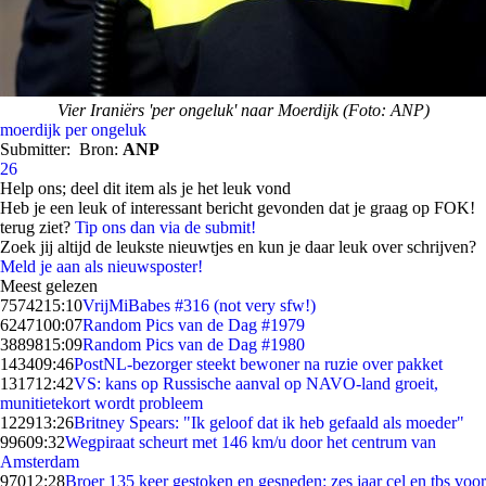
Vier Iraniërs 'per ongeluk' naar Moerdijk (Foto: ANP)
moerdijk
per ongeluk
Submitter:
Bron:
ANP
26
Help ons; deel dit item als je het leuk vond
Heb je een leuk of interessant bericht gevonden dat je graag op FOK!
terug ziet?
Tip ons dan via de submit!
Zoek jij altijd de leukste nieuwtjes en kun je daar leuk over schrijven?
Meld je aan als nieuwsposter!
Meest gelezen
75742
15:10
VrijMiBabes #316 (not very sfw!)
62471
00:07
Random Pics van de Dag #1979
38898
15:09
Random Pics van de Dag #1980
1434
09:46
PostNL-bezorger steekt bewoner na ruzie over pakket
1317
12:42
VS: kans op Russische aanval op NAVO-land groeit,
munitietekort wordt probleem
1229
13:26
Britney Spears: "Ik geloof dat ik heb gefaald als moeder"
996
09:32
Wegpiraat scheurt met 146 km/u door het centrum van
Amsterdam
970
12:28
Broer 135 keer gestoken en gesneden: zes jaar cel en tbs voor