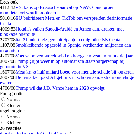
Lees ook
41
12:42
VS: kans op Russische aanval op NAVO-land groeit,
munitietekort wordt probleem
50
10:16
EU bekritiseert Meta en TikTok om verspreiden desinformatie
Ceuta
40
09:53
Houthi's vallen Saoedi-Arabië en Jemen aan, dreigen met
blokkade olieroute
27
07/08
Italië hindert reizigers uit Spanje na migratiecrisis Ceuta
11
07/08
Smokkelbende opgerold in Spanje, verdienden miljoenen aan
migranten
42
07/08
Voedselprijzen wereldwijd op hoogste niveau in ruim drie jaar
30
07/08
Trump grijpt weer in op automatisch staatsburgerschap bij
geboorte in VS
16
07/08
Meta krijgt half miljard boete voor mentale schade bij jongeren
20
07/08
Denemarken pakt AI-gebruik in scholen aan: extra mondelinge
examens
47
06/08
Trump wil dat J.D. Vance hem in 2028 opvolgt
Font-grootte:
Normaal
Kleiner
regelhoogte :
Normaal
Kleiner
26 reacties
dinsdag 26 januari 2016, 22:44 uur
#1