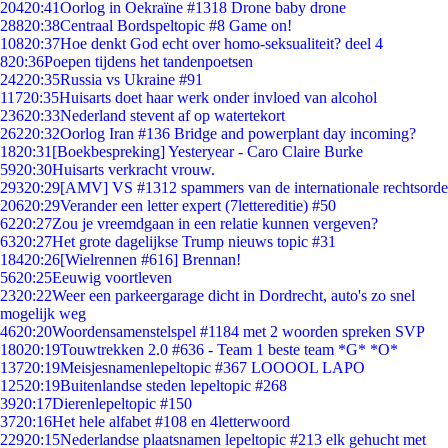
204
20:41
Oorlog in Oekraïne #1318 Drone baby drone
288
20:38
Centraal Bordspeltopic #8 Game on!
108
20:37
Hoe denkt God echt over homo-seksualiteit? deel 4
8
20:36
Poepen tijdens het tandenpoetsen
242
20:35
Russia vs Ukraine #91
117
20:35
Huisarts doet haar werk onder invloed van alcohol
236
20:33
Nederland stevent af op watertekort
262
20:32
Oorlog Iran #136 Bridge and powerplant day incoming?
18
20:31
[Boekbespreking] Yesteryear - Caro Claire Burke
59
20:30
Huisarts verkracht vrouw.
293
20:29
[AMV] VS #1312 spammers van de internationale rechtsorde
206
20:29
Verander een letter expert (7lettereditie) #50
62
20:27
Zou je vreemdgaan in een relatie kunnen vergeven?
63
20:27
Het grote dagelijkse Trump nieuws topic #31
184
20:26
[Wielrennen #616] Brennan!
56
20:25
Eeuwig voortleven
23
20:22
Weer een parkeergarage dicht in Dordrecht, auto's zo snel
mogelijk weg
46
20:20
Woordensamenstelspel #1184 met 2 woorden spreken SVP
180
20:19
Touwtrekken 2.0 #636 - Team 1 beste team *G* *O*
137
20:19
Meisjesnamenlepeltopic #367 LOOOOL LAPO
125
20:19
Buitenlandse steden lepeltopic #268
39
20:17
Dierenlepeltopic #150
37
20:16
Het hele alfabet #108 en 4letterwoord
229
20:15
Nederlandse plaatsnamen lepeltopic #213 elk gehucht met