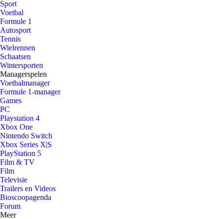
Sport
Voetbal
Formule 1
Autosport
Tennis
Wielrennen
Schaatsen
Wintersporten
Managerspelen
Voetbalmanager
Formule 1-manager
Games
PC
Playstation 4
Xbox One
Nintendo Switch
Xbox Series X|S
PlayStation 5
Film & TV
Film
Televisie
Trailers en Videos
Bioscoopagenda
Forum
Meer