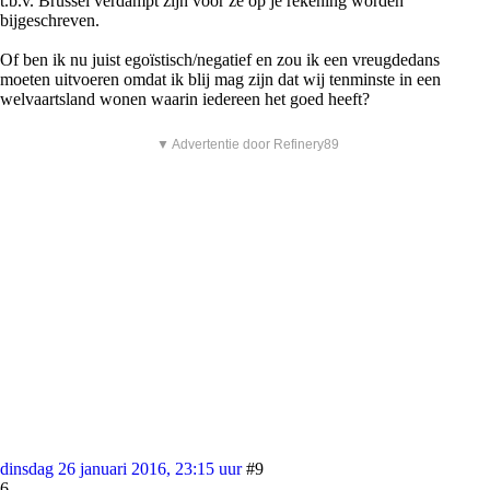
t.b.v. Brussel verdampt zijn voor ze op je rekening worden
bijgeschreven.
Of ben ik nu juist egoïstisch/negatief en zou ik een vreugdedans
moeten uitvoeren omdat ik blij mag zijn dat wij tenminste in een
welvaartsland wonen waarin iedereen het goed heeft?
▼ Advertentie door Refinery89
dinsdag 26 januari 2016, 23:15 uur
#9
6