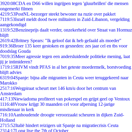
39
20:08
CDA en D66 willen ingrijpen tegen 'gluurbrillen' die mensen
ongemerkt filmen
42
19:53
PostNL-bezorger steekt bewoner na ruzie over pakket
71
19:53
Israël meldt dood twee militairen in Zuid-Libanon, vergelding
aangekondigd
13
19:52
Benzineprijs daalt verder, onzekerheid over Straat van Hormuz
blijft
26
19:42
Britney Spears: "Ik geloof dat ik heb gefaald als moeder"
9
19:36
Broer 135 keer gestoken en gesneden: zes jaar cel en tbs voor
doodslag Gouda
70
19:35
Meer agressie tegen een andersluidende politieke mening, laat
jij je intimideren?
17
19:15
RIVM vindt PFAS in al het geteste moedermelk, borstvoeding
blijft advies
63
19:04
Spanje: bijna alle migranten in Ceuta weer teruggekeerd naar
Marokko
25
17:16
Wegpiraat scheurt met 146 km/u door het centrum van
Amsterdam
4
17:13
Niewiadoma profiteert van pokerspel en grijpt geel op Ventoux
11
16:48
Vrouw krijgt 30 maanden cel voor afpersing 12-jarige
misdienaar in kerk
7
16:10
Aanhoudende droogte veroorzaakt scheuren in dijken Zuid-
Holland
27
15:52
Italië hindert reizigers uit Spanje na migratiecrisis Ceuta
23
14:17
Long live the 7th of October