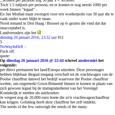
...Kosten per persoon zeg 50 jaar x ¤ 30.0000.
Toch 1.5 miljoen per persoon, en er komen er nog steeds 1000 per
week binnen "legaal" .
En Jan Modaal maar zwoegen voor een woekerpolis van 30 jaar die te
vaak onder water blijkt te staan.
Nooit iemand in Den Haag / Brussel op tv gezien die vind dat dat
onacceptabel is.
Landverraders zijn het
dinsdag 26 januari 2016, 23:32 uur
#11
5
NoWayInHell
Fuck off.
quote:
Op
dinsdag 26 januari 2016 @ 22:44
schreef
ansitermiet
het
volgende:
per direct permanent het land/Europa uitzetten. Deze personages
hebben blijkbaar illegaal toegang verschaft tot de vrachtwagen van de
Poolse chauffeur danwel het bedrijf waarvoor die Poolse chauffeur
werkte, om ongemerkt Groot-Britannië binnen te komen in plaats van
zich gewoon legaal bij de immigratiedienst van het Verenigd
Koninkrijk te melden als asielzoeker.
Je vergeet nog de 20.000 euro boete die zo'n vrachtwagenchauffeur
kan krijgen. Gelukkig heeft deze chauffeur het zelf ontdekt.
The needs of the few outweigh the needs of the many.