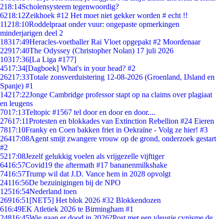
2
18:14
Scholensysteem tegenwoordig?
62
18:12
Zeikhoek #12 Het moet niet gekker worden # echt !!
112
18:10
Roddelpraat onder vuur: ongepaste opmerkingen
minderjarigen deel 2
183
17:49
Heracles-voetballer Rai Vloet opgepakt #2 Moordenaar
229
17:40
The Odyssey (Christopher Nolan) 17 juli 2026
103
17:36
[La Liga #177]
45
17:34
[Dagboek] What's in your head? #2
262
17:33
Totale zonsverduistering 12-08-2026 (Groenland, IJsland en
Spanje) #1
142
17:22
Jonge Cambridge professor stapt op na claims over plagiaat
en leugens
70
17:13
Teltopic #1567 tel door en door en door....
276
17:11
Protesten en blokkades van Extinction Rebellion #24 Eieren
78
17:10
Franky en Coen bakken friet in Oekraïne - Volg ze hier! #3
264
17:08
Agent smijt zwangere vrouw op de grond, onderzoek gestart
#2
52
17:08
Jezelf gelukkig voelen als vrijgezelle vijftiger
64
16:57
Covid19 the aftermath #17 bananenmilkshake
74
16:57
Trump wil dat J.D. Vance hem in 2028 opvolgt
241
16:56
De bezuinigingen bij de NPO
125
16:54
Nederland toen
269
16:51
[NET5] Het blok 2026 #32 Blokkendozen
6
16:49
EK Atletiek 2026 te Birmingham #1
248
16:45
Wie gaan er dood in 2026?Post met een vleugje cynisme de