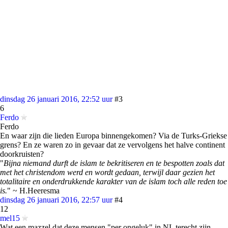
dinsdag 26 januari 2016, 22:52 uur
#3
6
Ferdo
Ferdo
En waar zijn die lieden Europa binnengekomen? Via de Turks-Griekse
grens? En ze waren zo in gevaar dat ze vervolgens het halve continent
doorkruisten?
"
Bijna niemand durft de islam te bekritiseren en te bespotten zoals dat
met het christendom werd en wordt gedaan, terwijl daar gezien het
totalitaire en onderdrukkende karakter van de islam toch alle reden toe
is.
" ~ H.Heeresma
dinsdag 26 januari 2016, 22:57 uur
#4
12
mel15
Wat een mazzel dat deze mensen "per ongeluk" in NL terecht zijn