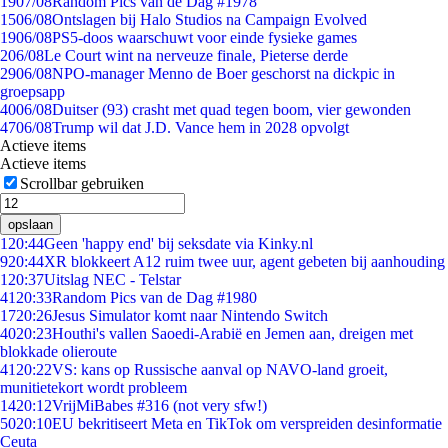
19
07/08
Random Pics van de Dag #1978
15
06/08
Ontslagen bij Halo Studios na Campaign Evolved
19
06/08
PS5-doos waarschuwt voor einde fysieke games
2
06/08
Le Court wint na nerveuze finale, Pieterse derde
29
06/08
NPO-manager Menno de Boer geschorst na dickpic in
groepsapp
40
06/08
Duitser (93) crasht met quad tegen boom, vier gewonden
47
06/08
Trump wil dat J.D. Vance hem in 2028 opvolgt
Actieve items
Actieve items
Scrollbar gebruiken
opslaan
1
20:44
Geen 'happy end' bij seksdate via Kinky.nl
9
20:44
XR blokkeert A12 ruim twee uur, agent gebeten bij aanhouding
1
20:37
Uitslag NEC - Telstar
41
20:33
Random Pics van de Dag #1980
17
20:26
Jesus Simulator komt naar Nintendo Switch
40
20:23
Houthi's vallen Saoedi-Arabië en Jemen aan, dreigen met
blokkade olieroute
41
20:22
VS: kans op Russische aanval op NAVO-land groeit,
munitietekort wordt probleem
14
20:12
VrijMiBabes #316 (not very sfw!)
50
20:10
EU bekritiseert Meta en TikTok om verspreiden desinformatie
Ceuta