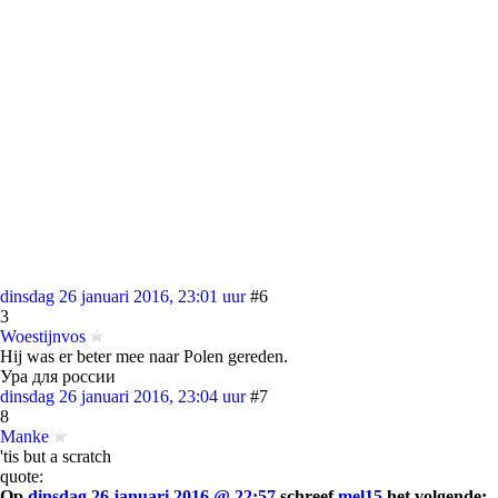
dinsdag 26 januari 2016, 23:01 uur
#6
3
Woestijnvos
Hij was er beter mee naar Polen gereden.
Ура для россии
dinsdag 26 januari 2016, 23:04 uur
#7
8
Manke
'tis but a scratch
quote:
Op
dinsdag 26 januari 2016 @ 22:57
schreef
mel15
het volgende: