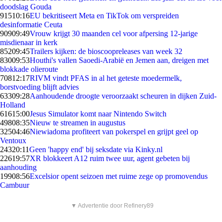
doodslag Gouda
915
10:16
EU bekritiseert Meta en TikTok om verspreiden
desinformatie Ceuta
909
09:49
Vrouw krijgt 30 maanden cel voor afpersing 12-jarige
misdienaar in kerk
852
09:45
Trailers kijken: de bioscoopreleases van week 32
830
09:53
Houthi's vallen Saoedi-Arabië en Jemen aan, dreigen met
blokkade olieroute
708
12:17
RIVM vindt PFAS in al het geteste moedermelk,
borstvoeding blijft advies
633
09:28
Aanhoudende droogte veroorzaakt scheuren in dijken Zuid-
Holland
616
15:00
Jesus Simulator komt naar Nintendo Switch
498
08:35
Nieuw te streamen in augustus
325
04:46
Niewiadoma profiteert van pokerspel en grijpt geel op
Ventoux
243
20:11
Geen 'happy end' bij seksdate via Kinky.nl
226
19:57
XR blokkeert A12 ruim twee uur, agent gebeten bij
aanhouding
199
08:56
Excelsior opent seizoen met ruime zege op promovendus
Cambuur
▼ Advertentie door Refinery89