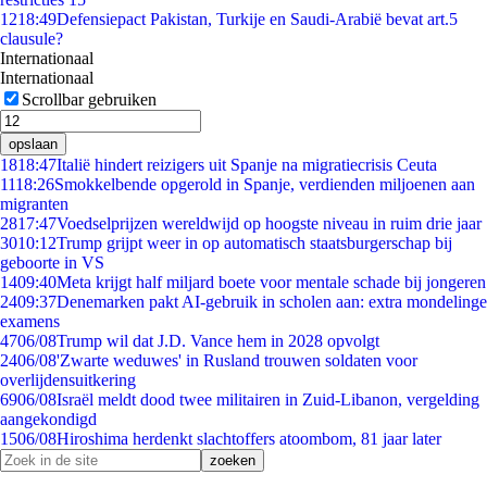
12
18:49
Defensiepact Pakistan, Turkije en Saudi-Arabië bevat art.5
clausule?
Internationaal
Internationaal
Scrollbar gebruiken
opslaan
18
18:47
Italië hindert reizigers uit Spanje na migratiecrisis Ceuta
11
18:26
Smokkelbende opgerold in Spanje, verdienden miljoenen aan
migranten
28
17:47
Voedselprijzen wereldwijd op hoogste niveau in ruim drie jaar
30
10:12
Trump grijpt weer in op automatisch staatsburgerschap bij
geboorte in VS
14
09:40
Meta krijgt half miljard boete voor mentale schade bij jongeren
24
09:37
Denemarken pakt AI-gebruik in scholen aan: extra mondelinge
examens
47
06/08
Trump wil dat J.D. Vance hem in 2028 opvolgt
24
06/08
'Zwarte weduwes' in Rusland trouwen soldaten voor
overlijdensuitkering
69
06/08
Israël meldt dood twee militairen in Zuid-Libanon, vergelding
aangekondigd
15
06/08
Hiroshima herdenkt slachtoffers atoombom, 81 jaar later