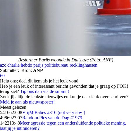
Bestormer Parijs woonde in Duits azc (Foto: ANP)
azc
charlie hebdo
parijs
politiebureau
recklinghausen
Submitter:
Bron:
ANP
60
Help ons; deel dit item als je het leuk vond
Heb je een leuk of interessant bericht gevonden dat je graag op FOK!
terug ziet?
Tip ons dan via de submit!
Zoek jij altijd de leukste nieuwtjes en kun je daar leuk over schrijven?
Meld je aan als nieuwsposter!
Meest gelezen
54166
23:08
VrijMiBabes #316 (not very sfw!)
49869
23:07
Random Pics van de Dag #1979
1422
13:48
Meer agressie tegen een andersluidende politieke mening,
laat jij je intimideren?