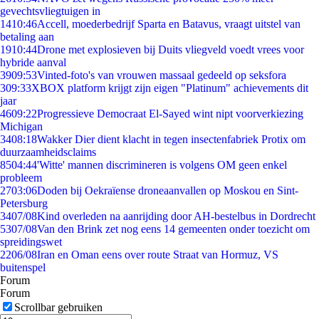
gevechtsvliegtuigen in
14
10:46
Accell, moederbedrijf Sparta en Batavus, vraagt uitstel van
betaling aan
19
10:44
Drone met explosieven bij Duits vliegveld voedt vrees voor
hybride aanval
39
09:53
Vinted-foto's van vrouwen massaal gedeeld op seksfora
3
09:33
XBOX platform krijgt zijn eigen "Platinum" achievements dit
jaar
46
09:22
Progressieve Democraat El-Sayed wint nipt voorverkiezing
Michigan
34
08:18
Wakker Dier dient klacht in tegen insectenfabriek Protix om
duurzaamheidsclaims
85
04:44
'Witte' mannen discrimineren is volgens OM geen enkel
probleem
27
03:06
Doden bij Oekraïense droneaanvallen op Moskou en Sint-
Petersburg
34
07/08
Kind overleden na aanrijding door AH-bestelbus in Dordrecht
53
07/08
Van den Brink zet nog eens 14 gemeenten onder toezicht om
spreidingswet
22
06/08
Iran en Oman eens over route Straat van Hormuz, VS
buitenspel
Forum
Forum
Scrollbar gebruiken