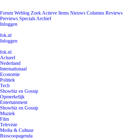
Forum
Weblog
Zoek
Actieve Items
Nieuws
Columns
Reviews
Previews
Specials
Archief
Inloggen
fok.nl
Inloggen
fok.nl
Actueel
Nederland
Internationaal
Economie
Politiek
Tech
Showbiz en Gossip
Opmerkelijk
Entertainment
Showbiz en Gossip
Muziek
Film
Televisie
Media & Cultuur
Bioscoopagenda