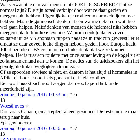
Wat verwacht je dan van mensen uit OORLOGSGEBIED? Dat ze
normaal zijn? Die zijn totaal verknipt door wat ze daar gezien en
meegemaakt hebben. Eigenlijk kan je er alleen maar medelijden mee
hebben. Maar de gutmensch denkt dat een warme deken en wat thee
wel gaan helpen. Naief denken van mensen die helemaal niks hebben
meegemaakt in hun luxe leventje. Waarom denk je dat er zoveel
soldaten uit de VS spontaan flippen nadat ze in Irak zijn geweest? Niet
omdat ze daar zoveel leuke dingen hebben gezien hoor. Europa haalt
100 duizenden TBS'ers binnen en links denkt dat we ze kunnen
helpen. Het is russisch roulette met onze samenleving en de kogel zit er
zo langzamerhand aan te komen. De acties van de asielzoekers zijn het
gevolg, de linkse wegkijkers de oorzaak.
Of ze spoorden sowieso al niet, en daarom is het altijd al hommeles in
Afrika en hoor je nooit iets goeds uit dat hele continent.
Een wolf maakt zich nooit zorgen dat de schapen flink in de
meerderheid zijn.
zondag 10 januari 2016, 00:33 uur
#16
13
Woestijnvos
Doe zoals Canada, en accepteer alleen gezinnen. De rest stuur je maar
terug naar huis.
Ура для россии
zondag 10 januari 2016, 00:36 uur
#17
13
#ANONIEM