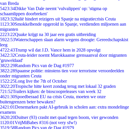
van Breda
54
23:34
Dikke Van Dale neemt 'vulvalippen' op: 'stigma op
schaamlippen doorbreken'
18
23:32
Italië hindert reizigers uit Spanje na migratiecrisis Ceuta
11
23:30
Smokkelbende opgerold in Spanje, verdienden miljoenen aan
migranten
22
23:22
Quake krijgt na 30 jaar een gratis uitbreiding
59
22:53
Waterschappen slaan alarm wegens droogte: Gereedschapskist
leeg
47
22:43
Trump wil dat J.D. Vance hem in 2028 opvolgt
34
22:32
Ceuta-leider noemt Marokkaanse grensaanval door migranten
'gruweldaad'
38
22:29
Random Pics van de Dag #1977
38
22:28
Spaanse politie: minstens tien voor terrorisme veroordeelden
onder migranten Ceuta
15
22:25
Long live the 7th of October
30
22:20
Tropische hitte keert zondag terug met lokaal 32 graden
7
21:52
Trailers kijken: de bioscoopreleases van week 32
46
21:30
Spoedberaad EU na crisis Ceuta, moeten we onze
buitengrenzen beter bewaken?
24
21:01
Denemarken pakt AI-gebruik in scholen aan: extra mondelinge
examens
36
20:20
Duitser (93) crasht met quad tegen boom, vier gewonden
11
20:01
VrijMiBabes #316 (not very sfw!)
35
19:58
Random Pics van de Dag #1979