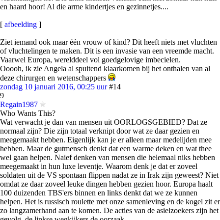
en haard hoor! Al die arme kindertjes en gezinnetjes....
[
afbeelding
]
Ziet iemand ook maar één vrouw of kind? Dit heeft niets met vluchten
of vluchtelingen te maken. Dit is een invasie van een vreemde macht.
Vaarwel Europa, werelddeel vol goedgelovige imbecielen.
Ooooh, ik zie Angela al spuitend klaarkomen bij het onthalen van al
deze chirurgen en wetenschappers
zondag 10 januari 2016, 00:25 uur
#14
9
Regain1987
Who Wants This?
Wat verwacht je dan van mensen uit OORLOGSGEBIED? Dat ze
normaal zijn? Die zijn totaal verknipt door wat ze daar gezien en
meegemaakt hebben. Eigenlijk kan je er alleen maar medelijden mee
hebben. Maar de gutmensch denkt dat een warme deken en wat thee
wel gaan helpen. Naief denken van mensen die helemaal niks hebben
meegemaakt in hun luxe leventje. Waarom denk je dat er zoveel
soldaten uit de VS spontaan flippen nadat ze in Irak zijn geweest? Niet
omdat ze daar zoveel leuke dingen hebben gezien hoor. Europa haalt
100 duizenden TBS'ers binnen en links denkt dat we ze kunnen
helpen. Het is russisch roulette met onze samenleving en de kogel zit er
zo langzamerhand aan te komen. De acties van de asielzoekers zijn het
gevolg, de linkse wegkijkers de oorzaak.