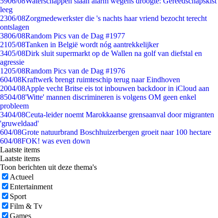
59
06/08
Waterschappen slaan alarm wegens droogte: Gereedschapskist
leeg
23
06/08
Zorgmedewerkster die 's nachts haar vriend bezocht terecht
ontslagen
38
06/08
Random Pics van de Dag #1977
21
05/08
Tanken in België wordt nóg aantrekkelijker
34
05/08
Dirk sluit supermarkt op de Wallen na golf van diefstal en
agressie
12
05/08
Random Pics van de Dag #1976
6
04/08
Kraftwerk brengt ruimteschip terug naar Eindhoven
20
04/08
Apple vecht Britse eis tot inbouwen backdoor in iCloud aan
85
04/08
'Witte' mannen discrimineren is volgens OM geen enkel
probleem
34
04/08
Ceuta-leider noemt Marokkaanse grensaanval door migranten
'gruweldaad'
6
04/08
Grote natuurbrand Boschhuizerbergen groeit naar 100 hectare
6
04/08
FOK! was even down
Laatste items
Laatste items
Toon berichten uit deze thema's
Actueel
Entertainment
Sport
Film & Tv
Games