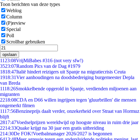
Toon berichten van deze types
Weblog
Column
(P)review
Special
Poll
Scrollbar gebruiken
opslaan
11
23:08
VrijMiBabes #316 (not very sfw!)
35
23:07
Random Pics van de Dag #1979
18
18:47
Italië hindert reizigers uit Spanje na migratiecrisis Ceuta
19
18:31
Vier aanhoudingen na doodsbedreiging burgemeester Depla
van Breda
11
18:26
Smokkelbende opgerold in Spanje, verdienden miljoenen aan
migranten
22
18:08
CDA en D66 willen ingrijpen tegen 'gluurbrillen' die mensen
ongemerkt filmen
11
17:56
Benzineprijs daalt verder, onzekerheid over Straat van Hormuz
blijft
28
17:47
Voedselprijzen wereldwijd op hoogste niveau in ruim drie jaar
22
14:33
Quake krijgt na 30 jaar een gratis uitbreiding
2
14:30
De FOK!Voetbalmanager 2026/2027 is begonnen
64
13:48
Meer agressie tegen een andersluidende politieke mening, laat