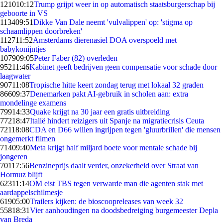
1210
10:12
Trump grijpt weer in op automatisch staatsburgerschap bij
geboorte in VS
1134
09:51
Dikke Van Dale neemt 'vulvalippen' op: 'stigma op
schaamlippen doorbreken'
1127
11:52
Amsterdams dierenasiel DOA overspoeld met
babykonijntjes
1079
09:05
Peter Faber (82) overleden
952
11:46
Kabinet geeft bedrijven geen compensatie voor schade door
laagwater
907
11:08
Tropische hitte keert zondag terug met lokaal 32 graden
866
09:37
Denemarken pakt AI-gebruik in scholen aan: extra
mondelinge examens
799
14:33
Quake krijgt na 30 jaar een gratis uitbreiding
772
18:47
Italië hindert reizigers uit Spanje na migratiecrisis Ceuta
721
18:08
CDA en D66 willen ingrijpen tegen 'gluurbrillen' die mensen
ongemerkt filmen
714
09:40
Meta krijgt half miljard boete voor mentale schade bij
jongeren
701
17:56
Benzineprijs daalt verder, onzekerheid over Straat van
Hormuz blijft
623
11:14
OM eist TBS tegen verwarde man die agenten stak met
aardappelschilmesje
619
05:00
Trailers kijken: de bioscoopreleases van week 32
558
18:31
Vier aanhoudingen na doodsbedreiging burgemeester Depla
van Breda