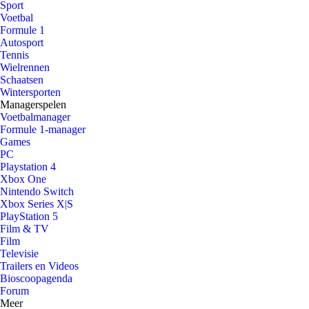
Sport
Voetbal
Formule 1
Autosport
Tennis
Wielrennen
Schaatsen
Wintersporten
Managerspelen
Voetbalmanager
Formule 1-manager
Games
PC
Playstation 4
Xbox One
Nintendo Switch
Xbox Series X|S
PlayStation 5
Film & TV
Film
Televisie
Trailers en Videos
Bioscoopagenda
Forum
Meer