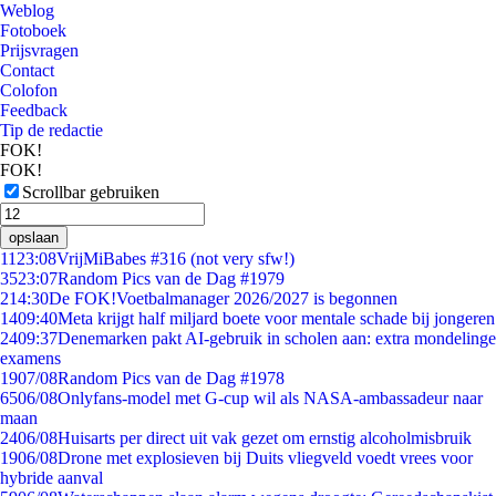
Weblog
Fotoboek
Prijsvragen
Contact
Colofon
Feedback
Tip de redactie
FOK!
FOK!
Scrollbar gebruiken
opslaan
11
23:08
VrijMiBabes #316 (not very sfw!)
35
23:07
Random Pics van de Dag #1979
2
14:30
De FOK!Voetbalmanager 2026/2027 is begonnen
14
09:40
Meta krijgt half miljard boete voor mentale schade bij jongeren
24
09:37
Denemarken pakt AI-gebruik in scholen aan: extra mondelinge
examens
19
07/08
Random Pics van de Dag #1978
65
06/08
Onlyfans-model met G-cup wil als NASA-ambassadeur naar
maan
24
06/08
Huisarts per direct uit vak gezet om ernstig alcoholmisbruik
19
06/08
Drone met explosieven bij Duits vliegveld voedt vrees voor
hybride aanval