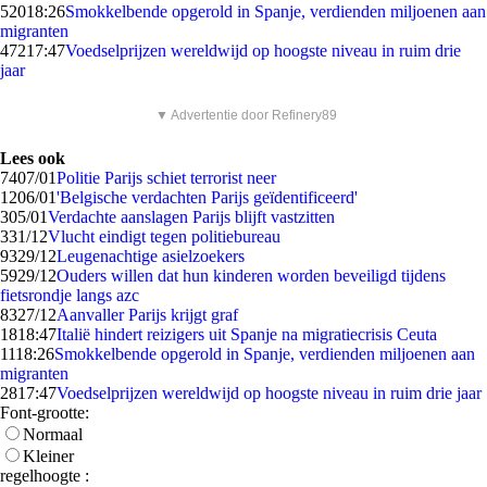
520
18:26
Smokkelbende opgerold in Spanje, verdienden miljoenen aan
migranten
472
17:47
Voedselprijzen wereldwijd op hoogste niveau in ruim drie
jaar
▼ Advertentie door Refinery89
Lees ook
74
07/01
Politie Parijs schiet terrorist neer
12
06/01
'Belgische verdachten Parijs geïdentificeerd'
3
05/01
Verdachte aanslagen Parijs blijft vastzitten
3
31/12
Vlucht eindigt tegen politiebureau
93
29/12
Leugenachtige asielzoekers
59
29/12
Ouders willen dat hun kinderen worden beveiligd tijdens
fietsrondje langs azc
83
27/12
Aanvaller Parijs krijgt graf
18
18:47
Italië hindert reizigers uit Spanje na migratiecrisis Ceuta
11
18:26
Smokkelbende opgerold in Spanje, verdienden miljoenen aan
migranten
28
17:47
Voedselprijzen wereldwijd op hoogste niveau in ruim drie jaar
Font-grootte:
Normaal
Kleiner
regelhoogte :