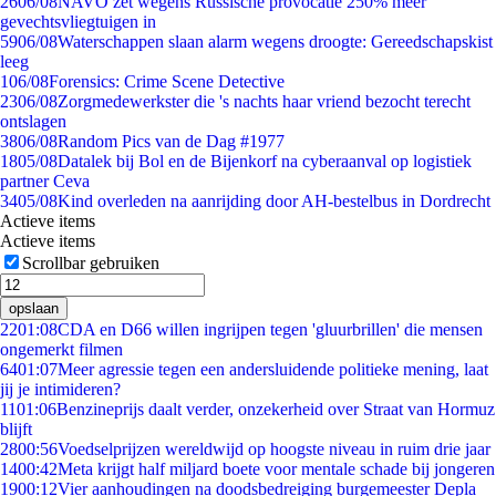
26
06/08
NAVO zet wegens Russische provocatie 250% meer
gevechtsvliegtuigen in
59
06/08
Waterschappen slaan alarm wegens droogte: Gereedschapskist
leeg
1
06/08
Forensics: Crime Scene Detective
23
06/08
Zorgmedewerkster die 's nachts haar vriend bezocht terecht
ontslagen
38
06/08
Random Pics van de Dag #1977
18
05/08
Datalek bij Bol en de Bijenkorf na cyberaanval op logistiek
partner Ceva
34
05/08
Kind overleden na aanrijding door AH-bestelbus in Dordrecht
Actieve items
Actieve items
Scrollbar gebruiken
opslaan
22
01:08
CDA en D66 willen ingrijpen tegen 'gluurbrillen' die mensen
ongemerkt filmen
64
01:07
Meer agressie tegen een andersluidende politieke mening, laat
jij je intimideren?
11
01:06
Benzineprijs daalt verder, onzekerheid over Straat van Hormuz
blijft
28
00:56
Voedselprijzen wereldwijd op hoogste niveau in ruim drie jaar
14
00:42
Meta krijgt half miljard boete voor mentale schade bij jongeren
19
00:12
Vier aanhoudingen na doodsbedreiging burgemeester Depla