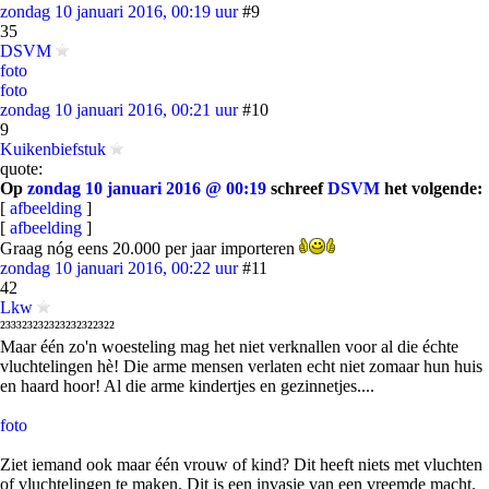
zondag 10 januari 2016, 00:19 uur
#9
35
DSVM
foto
foto
zondag 10 januari 2016, 00:21 uur
#10
9
Kuikenbiefstuk
quote:
Op
zondag 10 januari 2016 @ 00:19
schreef
DSVM
het volgende:
[
afbeelding
]
[
afbeelding
]
Graag nóg eens 20.000 per jaar importeren
zondag 10 januari 2016, 00:22 uur
#11
42
Lkw
²³³³²³²³²³²³²³²³²²³²²
Maar één zo'n woesteling mag het niet verknallen voor al die échte
vluchtelingen hè! Die arme mensen verlaten echt niet zomaar hun huis
en haard hoor! Al die arme kindertjes en gezinnetjes....
foto
Ziet iemand ook maar één vrouw of kind? Dit heeft niets met vluchten
of vluchtelingen te maken. Dit is een invasie van een vreemde macht.