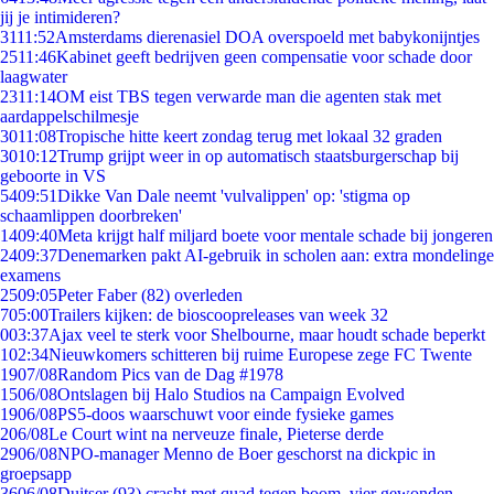
jij je intimideren?
31
11:52
Amsterdams dierenasiel DOA overspoeld met babykonijntjes
25
11:46
Kabinet geeft bedrijven geen compensatie voor schade door
laagwater
23
11:14
OM eist TBS tegen verwarde man die agenten stak met
aardappelschilmesje
30
11:08
Tropische hitte keert zondag terug met lokaal 32 graden
30
10:12
Trump grijpt weer in op automatisch staatsburgerschap bij
geboorte in VS
54
09:51
Dikke Van Dale neemt 'vulvalippen' op: 'stigma op
schaamlippen doorbreken'
14
09:40
Meta krijgt half miljard boete voor mentale schade bij jongeren
24
09:37
Denemarken pakt AI-gebruik in scholen aan: extra mondelinge
examens
25
09:05
Peter Faber (82) overleden
7
05:00
Trailers kijken: de bioscoopreleases van week 32
0
03:37
Ajax veel te sterk voor Shelbourne, maar houdt schade beperkt
1
02:34
Nieuwkomers schitteren bij ruime Europese zege FC Twente
19
07/08
Random Pics van de Dag #1978
15
06/08
Ontslagen bij Halo Studios na Campaign Evolved
19
06/08
PS5-doos waarschuwt voor einde fysieke games
2
06/08
Le Court wint na nerveuze finale, Pieterse derde
29
06/08
NPO-manager Menno de Boer geschorst na dickpic in
groepsapp
36
06/08
Duitser (93) crasht met quad tegen boom, vier gewonden