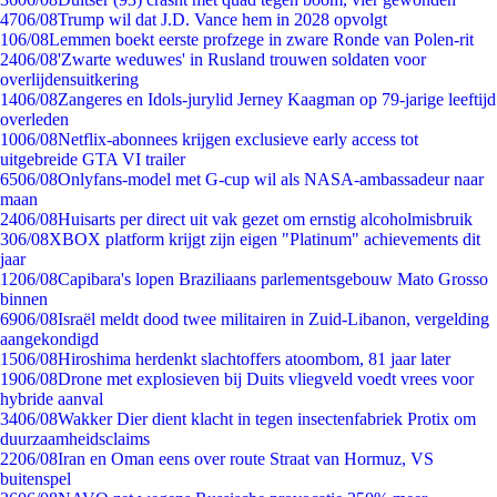
47
06/08
Trump wil dat J.D. Vance hem in 2028 opvolgt
1
06/08
Lemmen boekt eerste profzege in zware Ronde van Polen-rit
24
06/08
'Zwarte weduwes' in Rusland trouwen soldaten voor
overlijdensuitkering
14
06/08
Zangeres en Idols-jurylid Jerney Kaagman op 79-jarige leeftijd
overleden
10
06/08
Netflix-abonnees krijgen exclusieve early access tot
uitgebreide GTA VI trailer
65
06/08
Onlyfans-model met G-cup wil als NASA-ambassadeur naar
maan
24
06/08
Huisarts per direct uit vak gezet om ernstig alcoholmisbruik
3
06/08
XBOX platform krijgt zijn eigen "Platinum" achievements dit
jaar
12
06/08
Capibara's lopen Braziliaans parlementsgebouw Mato Grosso
binnen
69
06/08
Israël meldt dood twee militairen in Zuid-Libanon, vergelding
aangekondigd
15
06/08
Hiroshima herdenkt slachtoffers atoombom, 81 jaar later
19
06/08
Drone met explosieven bij Duits vliegveld voedt vrees voor
hybride aanval
34
06/08
Wakker Dier dient klacht in tegen insectenfabriek Protix om
duurzaamheidsclaims
22
06/08
Iran en Oman eens over route Straat van Hormuz, VS
buitenspel