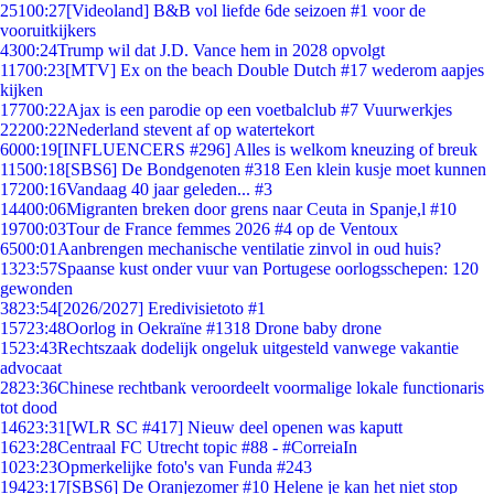
251
00:27
[Videoland] B&B vol liefde 6de seizoen #1 voor de
vooruitkijkers
43
00:24
Trump wil dat J.D. Vance hem in 2028 opvolgt
117
00:23
[MTV] Ex on the beach Double Dutch #17 wederom aapjes
kijken
177
00:22
Ajax is een parodie op een voetbalclub #7 Vuurwerkjes
222
00:22
Nederland stevent af op watertekort
60
00:19
[INFLUENCERS #296] Alles is welkom kneuzing of breuk
115
00:18
[SBS6] De Bondgenoten #318 Een klein kusje moet kunnen
172
00:16
Vandaag 40 jaar geleden... #3
144
00:06
Migranten breken door grens naar Ceuta in Spanje,l #10
197
00:03
Tour de France femmes 2026 #4 op de Ventoux
65
00:01
Aanbrengen mechanische ventilatie zinvol in oud huis?
13
23:57
Spaanse kust onder vuur van Portugese oorlogsschepen: 120
gewonden
38
23:54
[2026/2027] Eredivisietoto #1
157
23:48
Oorlog in Oekraïne #1318 Drone baby drone
15
23:43
Rechtszaak dodelijk ongeluk uitgesteld vanwege vakantie
advocaat
28
23:36
Chinese rechtbank veroordeelt voormalige lokale functionaris
tot dood
146
23:31
[WLR SC #417] Nieuw deel openen was kaputt
16
23:28
Centraal FC Utrecht topic #88 - #CorreiaIn
10
23:23
Opmerkelijke foto's van Funda #243
194
23:17
[SBS6] De Oranjezomer #10 Helene je kan het niet stop