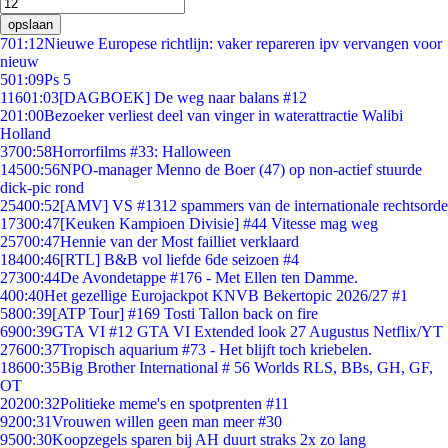
opslaan
7
01:12
Nieuwe Europese richtlijn: vaker repareren ipv vervangen voor
nieuw
5
01:09
Ps 5
116
01:03
[DAGBOEK] De weg naar balans #12
2
01:00
Bezoeker verliest deel van vinger in waterattractie Walibi
Holland
37
00:58
Horrorfilms #33: Halloween
145
00:56
NPO-manager Menno de Boer (47) op non-actief stuurde
dick-pic rond
254
00:52
[AMV] VS #1312 spammers van de internationale rechtsorde
173
00:47
[Keuken Kampioen Divisie] #44 Vitesse mag weg
257
00:47
Hennie van der Most failliet verklaard
184
00:46
[RTL] B&B vol liefde 6de seizoen #4
273
00:44
De Avondetappe #176 - Met Ellen ten Damme.
4
00:40
Het gezellige Eurojackpot KNVB Bekertopic 2026/27 #1
58
00:39
[ATP Tour] #169 Tosti Tallon back on fire
69
00:39
GTA VI #12 GTA VI Extended look 27 Augustus Netflix/YT
276
00:37
Tropisch aquarium #73 - Het blijft toch kriebelen.
186
00:35
Big Brother International # 56 Worlds RLS, BBs, GH, GF,
OT
202
00:32
Politieke meme's en spotprenten #11
92
00:31
Vrouwen willen geen man meer #30
95
00:30
Koopzegels sparen bij AH duurt straks 2x zo lang