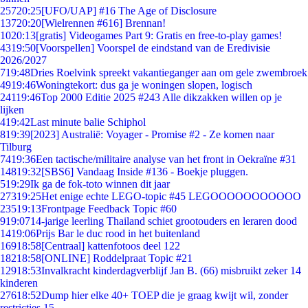
257
20:25
[UFO/UAP] #16 The Age of Disclosure
137
20:20
[Wielrennen #616] Brennan!
10
20:13
[gratis] Videogames Part 9: Gratis en free-to-play games!
43
19:50
[Voorspellen] Voorspel de eindstand van de Eredivisie
2026/2027
7
19:48
Dries Roelvink spreekt vakantieganger aan om gele zwembroek
49
19:46
Woningtekort: dus ga je woningen slopen, logisch
241
19:46
Top 2000 Editie 2025 #243 Alle dikzakken willen op je
lijken
4
19:42
Last minute balie Schiphol
8
19:39
[2023] Australië: Voyager - Promise #2 - Ze komen naar
Tilburg
74
19:36
Een tactische/militaire analyse van het front in Oekraïne #31
148
19:32
[SBS6] Vandaag Inside #136 - Boekje pluggen.
5
19:29
Ik ga de fok-toto winnen dit jaar
273
19:25
Het enige echte LEGO-topic #45 LEGOOOOOOOOOOO
235
19:13
Frontpage Feedback Topic #60
9
19:07
14-jarige leerling Thailand schiet grootouders en leraren dood
14
19:06
Prijs Bar le duc rood in het buitenland
169
18:58
[Centraal] kattenfotoos deel 122
182
18:58
[ONLINE] Roddelpraat Topic #21
129
18:53
Invalkracht kinderdagverblijf Jan B. (66) misbruikt zeker 14
kinderen
276
18:52
Dump hier elke 40+ TOEP die je graag kwijt wil, zonder
restricties 15