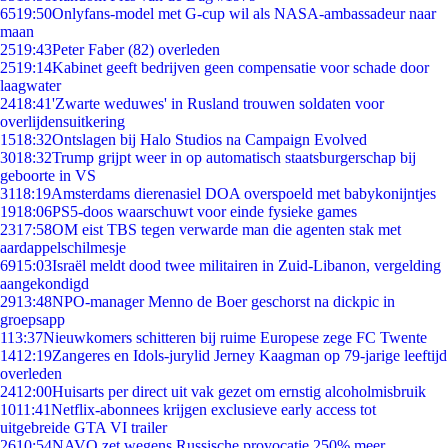
65
19:50
Onlyfans-model met G-cup wil als NASA-ambassadeur naar
maan
25
19:43
Peter Faber (82) overleden
25
19:14
Kabinet geeft bedrijven geen compensatie voor schade door
laagwater
24
18:41
'Zwarte weduwes' in Rusland trouwen soldaten voor
overlijdensuitkering
15
18:32
Ontslagen bij Halo Studios na Campaign Evolved
30
18:32
Trump grijpt weer in op automatisch staatsburgerschap bij
geboorte in VS
31
18:19
Amsterdams dierenasiel DOA overspoeld met babykonijntjes
19
18:06
PS5-doos waarschuwt voor einde fysieke games
23
17:58
OM eist TBS tegen verwarde man die agenten stak met
aardappelschilmesje
69
15:03
Israël meldt dood twee militairen in Zuid-Libanon, vergelding
aangekondigd
29
13:48
NPO-manager Menno de Boer geschorst na dickpic in
groepsapp
1
13:37
Nieuwkomers schitteren bij ruime Europese zege FC Twente
14
12:19
Zangeres en Idols-jurylid Jerney Kaagman op 79-jarige leeftijd
overleden
24
12:00
Huisarts per direct uit vak gezet om ernstig alcoholmisbruik
10
11:41
Netflix-abonnees krijgen exclusieve early access tot
uitgebreide GTA VI trailer
26
10:54
NAVO zet wegens Russische provocatie 250% meer