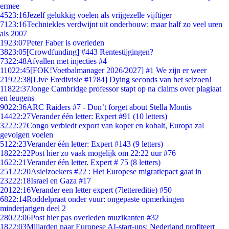
ermee
45
23:16
Jezelf gelukkig voelen als vrijgezelle vijftiger
71
23:16
Techniekles verdwijnt uit onderbouw: maar half zo veel uren
als 2007
19
23:07
Peter Faber is overleden
38
23:05
[Crowdfunding] #443 Rentestijgingen?
73
22:48
Afvallen met injecties #4
110
22:45
[FOK!Voetbalmanager 2026/2027] #1 We zijn er weer
219
22:38
[Live Eredivisie #1784] Dying seconds van het seizoen!
118
22:37
Jonge Cambridge professor stapt op na claims over plagiaat
en leugens
90
22:36
ARC Raiders #7 - Don’t forget about Stella Montis
144
22:27
Verander één letter: Expert #91 (10 letters)
32
22:27
Congo verbiedt export van koper en kobalt, Europa zal
gevolgen voelen
51
22:23
Verander één letter: Expert #143 (9 letters)
182
22:22
Post hier zo vaak mogelijk om 22:22 uur #76
16
22:21
Verander één letter. Expert # 75 (8 letters)
251
22:20
Asielzoekers #22 : Het Europese migratiepact gaat in
232
22:18
Israel en Gaza #17
201
22:16
Verander een letter expert (7lettereditie) #50
68
22:14
Roddelpraat onder vuur: ongepaste opmerkingen
minderjarigen deel 2
280
22:06
Post hier pas overleden muzikanten #32
18
22:03
Miljarden naar Europese AI-start-ups: Nederland profiteert