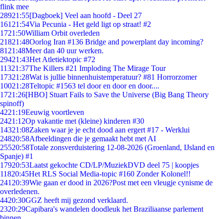
flink mee
289
21:55
[Dagboek] Veel aan hoofd - Deel 27
161
21:54
Via Pecunia - Het geld ligt op straat! #2
17
21:50
William Orbit overleden
218
21:48
Oorlog Iran #136 Bridge and powerplant day incoming?
81
21:48
Meer dan 40 uur werken.
294
21:43
Het Atletiektopic #72
113
21:37
The Killers #21 Imploding The Mirage Tour
173
21:28
Wat is jullie binnenhuistemperatuur? #81 Horrorzomer
100
21:28
Teltopic #1563 tel door en door en door....
17
21:26
[HBO] Stuart Fails to Save the Universe (Big Bang Theory
spinoff)
42
21:19
Eeuwig voortleven
24
21:12
Op vakantie met (kleine) kinderen #30
143
21:08
Zaken waar je je echt dood aan ergert #17 - Werklui
248
20:58
Afbeeldingen die je gemaakt hebt met AI
255
20:58
Totale zonsverduistering 12-08-2026 (Groenland, IJsland en
Spanje) #1
179
20:53
Laatst gekochte CD/LP/MuziekDVD deel 75 | koopjes
118
20:45
Het RLS Social Media-topic #160 Zonder Kolonel!!
241
20:39
Wie gaan er dood in 2026?Post met een vleugje cynisme de
overledenen.
44
20:30
GGZ heeft mij gezond verklaard.
23
20:29
Capibara's wandelen doodleuk het Braziliaanse parlement
binnen