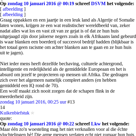
Op
zondag 10 januari 2016 @ 00:19
schreef
DSVM
het volgende:
[
afbeelding
]
[
afbeelding
]
Graag oppakken en een jaartje in een leuk land als Algerije of Somalie
laten wonen, krijgen ze een wat realistischer wereldbeeld van, zeker
nadat alles wat los en vast zit van ze gejat is of dat ze hun huis
uitgejaagd zijn door jaloerse negers zoals in elk Afrikaans land gebeurd
is waar blanken een boerderij of succesvol bedrijf hadden (blijkbaar is
het totaal geen racisme om achter blanken aan te gaan en ze hun huis
uit te jagen).
Niet ieder mens heeft dezelfde bechaving, culturele achtergrond,
intelligentie en redelijkheid als de gemiddelde Europeaan en het is
absurd om jezelf te projecteren op mensen uit Afrika. Die gedragen
zich over het algemeen namelijk compleet anders (en hebben
gemiddeld een IQ rond de 70).
Een wolf maakt zich nooit zorgen dat de schapen flink in de
meerderheid zijn.
zondag 10 januari 2016, 00:25 uur
#13
14
Kuikenbiefstuk
quote:
Op
zondag 10 januari 2016 @ 00:22
schreef
Lkw
het volgende:
Maar één zo'n woesteling mag het niet verknallen voor al die échte
vluchtelingen hè! Die arme mensen verlaten echt niet zomaar hun huis