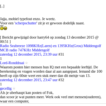
[..]
Jajja, mobiel typefout enzo. Je weetz.
Voor een '
scherpschutter
' zit je er gewoon dodelijk naast.
[ Bericht gewijzigd door harry64 op zondag 13 december 2015 @
00:51 ]
Radio Seabreeze 1098KHz(Laren) en 1395KHz(Grou) Middengolf
MCB radio 747KHz Middengolf
zaterdag 12 december 2015, 23:39 uur
#31
1
Lord-Ronddraai
Waarom posten hier mensen hun IQ met een bepaalde leeftijd. De
berekening en vragen worden daar al aan aangepast. Iemand die 100
heeft op zijn 60ste weet een stuk meer dan dit meisje van 13.
zaterdag 12 december 2015, 23:47 uur
#32
1
gecellig
Als je uberhaupt kan posten of Fok,
dan scoor je wat punten meer. Werk ook veel met mensen(ouderen),
waar een computer,
niet in huis komt voorlopig.