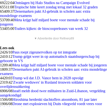
692
22:04
Ontslagen bij Halo Studios na Campaign Evolved
655
11:08
Tropische hitte keert zondag terug met lokaal 32 graden
654
09:37
Denemarken pakt AI-gebruik in scholen aan: extra
mondelinge examens
537
09:40
Meta krijgt half miljard boete voor mentale schade bij
jongeren
534
05:00
Trailers kijken: de bioscoopreleases van week 32
▼ Advertentie door Refinery89
Lees ook
24
26/10
Paus roept zigeunervolken op tot integratie
24
10:12
Trump grijpt weer in op automatisch staatsburgerschap bij
geboorte in VS
12
09:40
Meta krijgt half miljard boete voor mentale schade bij jongeren
18
09:37
Denemarken pakt AI-gebruik in scholen aan: extra mondelinge
examens
44
20:03
Trump wil dat J.D. Vance hem in 2028 opvolgt
23
19:42
'Zwarte weduwes' in Rusland trouwen soldaten voor
overlijdensuitkering
69
06/08
Israël meldt dood twee militairen in Zuid-Libanon, vergelding
aangekondigd
15
06/08
Hiroshima herdenkt slachtoffers atoombom, 81 jaar later
19
06/08
Drone met explosieven bij Duits vliegveld voedt vrees voor