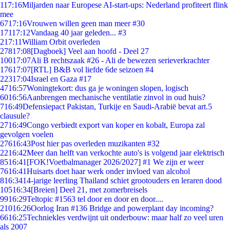
1
17:16
Miljarden naar Europese AI-start-ups: Nederland profiteert flink
mee
67
17:16
Vrouwen willen geen man meer #30
171
17:12
Vandaag 40 jaar geleden... #3
2
17:11
William Orbit overleden
278
17:08
[Dagboek] Veel aan hoofd - Deel 27
100
17:07
Ali B rechtszaak #26 - Ali de bewezen serieverkrachter
176
17:07
[RTL] B&B vol liefde 6de seizoen #4
223
17:04
Israel en Gaza #17
47
16:57
Woningtekort: dus ga je woningen slopen, logisch
60
16:56
Aanbrengen mechanische ventilatie zinvol in oud huis?
7
16:49
Defensiepact Pakistan, Turkije en Saudi-Arabië bevat art.5
clausule?
27
16:49
Congo verbiedt export van koper en kobalt, Europa zal
gevolgen voelen
276
16:43
Post hier pas overleden muzikanten #32
22
16:42
Meer dan helft van verkochte auto's is volgend jaar elektrisch
85
16:41
[FOK!Voetbalmanager 2026/2027] #1 We zijn er weer
76
16:41
Huisarts doet haar werk onder invloed van alcohol
8
16:34
14-jarige leerling Thailand schiet grootouders en leraren dood
105
16:34
[Breien] Deel 21, met zomerbreisels
99
16:29
Teltopic #1563 tel door en door en door....
210
16:26
Oorlog Iran #136 Bridge and powerplant day incoming?
66
16:25
Techniekles verdwijnt uit onderbouw: maar half zo veel uren
als 2007