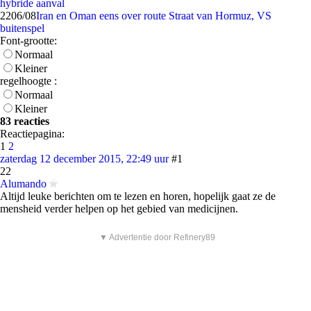
hybride aanval
22
06/08
Iran en Oman eens over route Straat van Hormuz, VS
buitenspel
Font-grootte:
Normaal
Kleiner
regelhoogte :
Normaal
Kleiner
83 reacties
Reactiepagina:
1
2
zaterdag 12 december 2015, 22:49 uur
#1
22
Alumando
Altijd leuke berichten om te lezen en horen, hopelijk gaat ze de
mensheid verder helpen op het gebied van medicijnen.
▼ Advertentie door Refinery89