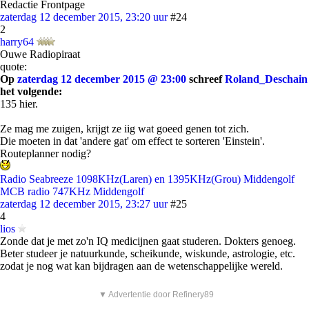
Redactie Frontpage
zaterdag 12 december 2015, 23:20 uur
#24
2
harry64
Ouwe Radiopiraat
quote:
Op
zaterdag 12 december 2015 @ 23:00
schreef
Roland_Deschain
het volgende:
135 hier.
Ze mag me zuigen, krijgt ze iig wat goeed genen tot zich.
Die moeten in dat 'andere gat' om effect te sorteren 'Einstein'.
Routeplanner nodig?
Radio Seabreeze 1098KHz(Laren) en 1395KHz(Grou) Middengolf
MCB radio 747KHz Middengolf
zaterdag 12 december 2015, 23:27 uur
#25
4
lios
Zonde dat je met zo'n IQ medicijnen gaat studeren. Dokters genoeg.
Beter studeer je natuurkunde, scheikunde, wiskunde, astrologie, etc.
zodat je nog wat kan bijdragen aan de wetenschappelijke wereld.
▼ Advertentie door Refinery89