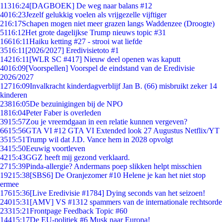
113
16:24
[DAGBOEK] De weg naar balans #12
40
16:23
Jezelf gelukkig voelen als vrijgezelle vijftiger
2
16:17
Schapen mogen niet meer grazen langs Waddenzee (Droogte)
51
16:12
Het grote dagelijkse Trump nieuws topic #31
166
16:11
Haiku ketting #27 - strooi wat liefde
35
16:11
[2026/2027] Eredivisietoto #1
142
16:11
[WLR SC #417] Nieuw deel openen was kaputt
40
16:09
[Voorspellen] Voorspel de eindstand van de Eredivisie
2026/2027
127
16:09
Invalkracht kinderdagverblijf Jan B. (66) misbruikt zeker 14
kinderen
238
16:05
De bezuinigingen bij de NPO
18
16:04
Peter Faber is overleden
39
15:57
Zou je vreemdgaan in een relatie kunnen vergeven?
66
15:56
GTA VI #12 GTA VI Extended look 27 Augustus Netflix/YT
35
15:51
Trump wil dat J.D. Vance hem in 2028 opvolgt
34
15:50
Eeuwig voortleven
42
15:43
GGZ heeft mij gezond verklaard.
27
15:39
Pinda-allergie? Andermans poep slikken helpt misschien
192
15:38
[SBS6] De Oranjezomer #10 Helene je kan het niet stop
ermee
176
15:36
[Live Eredivisie #1784] Dying seconds van het seizoen!
240
15:31
[AMV] VS #1312 spammers van de internationale rechtsorde
233
15:21
Frontpage Feedback Topic #60
144
15:17
De EU-politiek #6 Musk naar Europa!