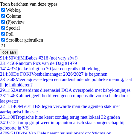
Toon berichten van deze types
Weblog
Column
(P)review
Special
Poll
Scrollbar gebruiken
opslaan
9
14:50
VrijMiBabes #316 (not very sfw!)
33
14:50
Random Pics van de Dag #1979
14
14:33
Quake krijgt na 30 jaar een gratis uitbreiding
2
14:30
De FOK!Voetbalmanager 2026/2027 is begonnen
28
13:48
Meer agressie tegen een andersluidende politieke mening, laat
jij je intimideren?
29
11:52
Amsterdams dierenasiel DOA overspoeld met babykonijntjes
23
11:46
Kabinet geeft bedrijven geen compensatie voor schade door
laagwater
22
11:14
OM eist TBS tegen verwarde man die agenten stak met
aardappelschilmesje
26
11:08
Tropische hitte keert zondag terug met lokaal 32 graden
24
10:12
Trump grijpt weer in op automatisch staatsburgerschap bij
geboorte in VS
47
09:51
Dikke Van Dale neemt 'vulvalippen' op: 'stigma op