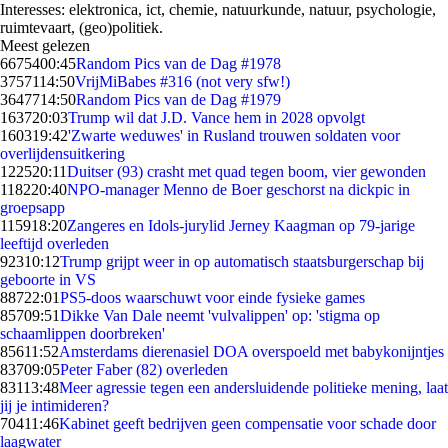
Interesses: elektronica, ict, chemie, natuurkunde, natuur, psychologie,
ruimtevaart, (geo)politiek.
Meest gelezen
66754
00:45
Random Pics van de Dag #1978
37571
14:50
VrijMiBabes #316 (not very sfw!)
36477
14:50
Random Pics van de Dag #1979
1637
20:03
Trump wil dat J.D. Vance hem in 2028 opvolgt
1603
19:42
'Zwarte weduwes' in Rusland trouwen soldaten voor
overlijdensuitkering
1225
20:11
Duitser (93) crasht met quad tegen boom, vier gewonden
1182
20:40
NPO-manager Menno de Boer geschorst na dickpic in
groepsapp
1159
18:20
Zangeres en Idols-jurylid Jerney Kaagman op 79-jarige
leeftijd overleden
923
10:12
Trump grijpt weer in op automatisch staatsburgerschap bij
geboorte in VS
887
22:01
PS5-doos waarschuwt voor einde fysieke games
857
09:51
Dikke Van Dale neemt 'vulvalippen' op: 'stigma op
schaamlippen doorbreken'
856
11:52
Amsterdams dierenasiel DOA overspoeld met babykonijntjes
837
09:05
Peter Faber (82) overleden
831
13:48
Meer agressie tegen een andersluidende politieke mening, laat
jij je intimideren?
704
11:46
Kabinet geeft bedrijven geen compensatie voor schade door
laagwater