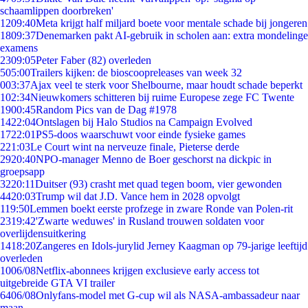
schaamlippen doorbreken'
12
09:40
Meta krijgt half miljard boete voor mentale schade bij jongeren
18
09:37
Denemarken pakt AI-gebruik in scholen aan: extra mondelinge
examens
23
09:05
Peter Faber (82) overleden
5
05:00
Trailers kijken: de bioscoopreleases van week 32
0
03:37
Ajax veel te sterk voor Shelbourne, maar houdt schade beperkt
1
02:34
Nieuwkomers schitteren bij ruime Europese zege FC Twente
19
00:45
Random Pics van de Dag #1978
14
22:04
Ontslagen bij Halo Studios na Campaign Evolved
17
22:01
PS5-doos waarschuwt voor einde fysieke games
2
21:03
Le Court wint na nerveuze finale, Pieterse derde
29
20:40
NPO-manager Menno de Boer geschorst na dickpic in
groepsapp
32
20:11
Duitser (93) crasht met quad tegen boom, vier gewonden
44
20:03
Trump wil dat J.D. Vance hem in 2028 opvolgt
1
19:50
Lemmen boekt eerste profzege in zware Ronde van Polen-rit
23
19:42
'Zwarte weduwes' in Rusland trouwen soldaten voor
overlijdensuitkering
14
18:20
Zangeres en Idols-jurylid Jerney Kaagman op 79-jarige leeftijd
overleden
10
06/08
Netflix-abonnees krijgen exclusieve early access tot
uitgebreide GTA VI trailer
64
06/08
Onlyfans-model met G-cup wil als NASA-ambassadeur naar
maan