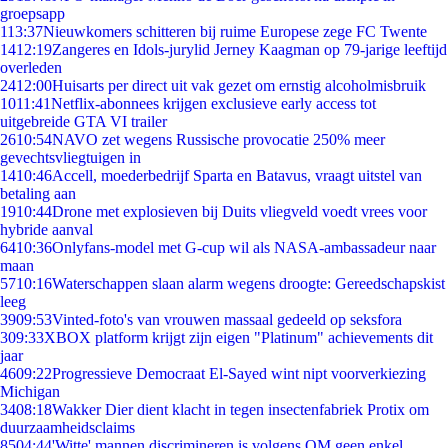
groepsapp
1
13:37
Nieuwkomers schitteren bij ruime Europese zege FC Twente
14
12:19
Zangeres en Idols-jurylid Jerney Kaagman op 79-jarige leeftijd
overleden
24
12:00
Huisarts per direct uit vak gezet om ernstig alcoholmisbruik
10
11:41
Netflix-abonnees krijgen exclusieve early access tot
uitgebreide GTA VI trailer
26
10:54
NAVO zet wegens Russische provocatie 250% meer
gevechtsvliegtuigen in
14
10:46
Accell, moederbedrijf Sparta en Batavus, vraagt uitstel van
betaling aan
19
10:44
Drone met explosieven bij Duits vliegveld voedt vrees voor
hybride aanval
64
10:36
Onlyfans-model met G-cup wil als NASA-ambassadeur naar
maan
57
10:16
Waterschappen slaan alarm wegens droogte: Gereedschapskist
leeg
39
09:53
Vinted-foto's van vrouwen massaal gedeeld op seksfora
3
09:33
XBOX platform krijgt zijn eigen "Platinum" achievements dit
jaar
46
09:22
Progressieve Democraat El-Sayed wint nipt voorverkiezing
Michigan
34
08:18
Wakker Dier dient klacht in tegen insectenfabriek Protix om
duurzaamheidsclaims
85
04:44
'Witte' mannen discrimineren is volgens OM geen enkel