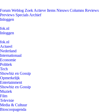
Forum
Weblog
Zoek
Actieve Items
Nieuws
Columns
Reviews
Previews
Specials
Archief
Inloggen
fok.nl
Inloggen
fok.nl
Actueel
Nederland
Internationaal
Economie
Politiek
Tech
Showbiz en Gossip
Opmerkelijk
Entertainment
Showbiz en Gossip
Muziek
Film
Televisie
Media & Cultuur
Bioscoopagenda