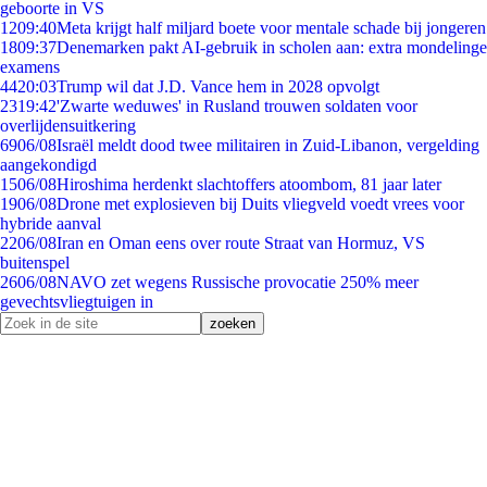
geboorte in VS
12
09:40
Meta krijgt half miljard boete voor mentale schade bij jongeren
18
09:37
Denemarken pakt AI-gebruik in scholen aan: extra mondelinge
examens
44
20:03
Trump wil dat J.D. Vance hem in 2028 opvolgt
23
19:42
'Zwarte weduwes' in Rusland trouwen soldaten voor
overlijdensuitkering
69
06/08
Israël meldt dood twee militairen in Zuid-Libanon, vergelding
aangekondigd
15
06/08
Hiroshima herdenkt slachtoffers atoombom, 81 jaar later
19
06/08
Drone met explosieven bij Duits vliegveld voedt vrees voor
hybride aanval
22
06/08
Iran en Oman eens over route Straat van Hormuz, VS
buitenspel
26
06/08
NAVO zet wegens Russische provocatie 250% meer
gevechtsvliegtuigen in