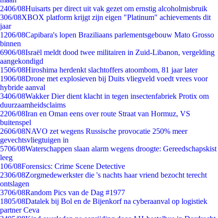
24
06/08
Huisarts per direct uit vak gezet om ernstig alcoholmisbruik
3
06/08
XBOX platform krijgt zijn eigen "Platinum" achievements dit
jaar
12
06/08
Capibara's lopen Braziliaans parlementsgebouw Mato Grosso
binnen
69
06/08
Israël meldt dood twee militairen in Zuid-Libanon, vergelding
aangekondigd
15
06/08
Hiroshima herdenkt slachtoffers atoombom, 81 jaar later
19
06/08
Drone met explosieven bij Duits vliegveld voedt vrees voor
hybride aanval
34
06/08
Wakker Dier dient klacht in tegen insectenfabriek Protix om
duurzaamheidsclaims
22
06/08
Iran en Oman eens over route Straat van Hormuz, VS
buitenspel
26
06/08
NAVO zet wegens Russische provocatie 250% meer
gevechtsvliegtuigen in
57
06/08
Waterschappen slaan alarm wegens droogte: Gereedschapskist
leeg
1
06/08
Forensics: Crime Scene Detective
23
06/08
Zorgmedewerkster die 's nachts haar vriend bezocht terecht
ontslagen
37
06/08
Random Pics van de Dag #1977
18
05/08
Datalek bij Bol en de Bijenkorf na cyberaanval op logistiek
partner Ceva