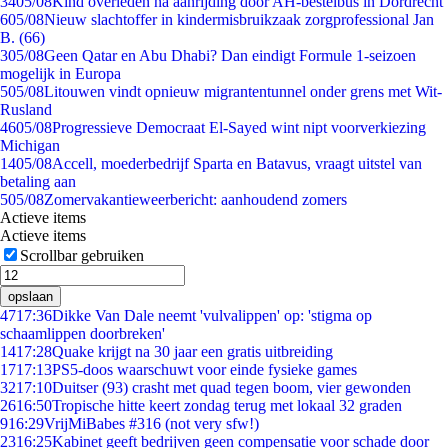
34
05/08
Kind overleden na aanrijding door AH-bestelbus in Dordrecht
6
05/08
Nieuw slachtoffer in kindermisbruikzaak zorgprofessional Jan
B. (66)
3
05/08
Geen Qatar en Abu Dhabi? Dan eindigt Formule 1-seizoen
mogelijk in Europa
5
05/08
Litouwen vindt opnieuw migrantentunnel onder grens met Wit-
Rusland
46
05/08
Progressieve Democraat El-Sayed wint nipt voorverkiezing
Michigan
14
05/08
Accell, moederbedrijf Sparta en Batavus, vraagt uitstel van
betaling aan
5
05/08
Zomervakantieweerbericht: aanhoudend zomers
Actieve items
Actieve items
Scrollbar gebruiken
opslaan
47
17:36
Dikke Van Dale neemt 'vulvalippen' op: 'stigma op
schaamlippen doorbreken'
14
17:28
Quake krijgt na 30 jaar een gratis uitbreiding
17
17:13
PS5-doos waarschuwt voor einde fysieke games
32
17:10
Duitser (93) crasht met quad tegen boom, vier gewonden
26
16:50
Tropische hitte keert zondag terug met lokaal 32 graden
9
16:29
VrijMiBabes #316 (not very sfw!)
23
16:25
Kabinet geeft bedrijven geen compensatie voor schade door