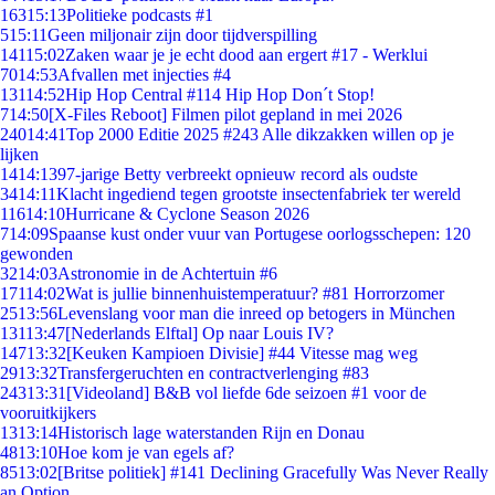
163
15:13
Politieke podcasts #1
5
15:11
Geen miljonair zijn door tijdverspilling
141
15:02
Zaken waar je je echt dood aan ergert #17 - Werklui
70
14:53
Afvallen met injecties #4
131
14:52
Hip Hop Central #114 Hip Hop Don´t Stop!
7
14:50
[X-Files Reboot] Filmen pilot gepland in mei 2026
240
14:41
Top 2000 Editie 2025 #243 Alle dikzakken willen op je
lijken
14
14:13
97-jarige Betty verbreekt opnieuw record als oudste
34
14:11
Klacht ingediend tegen grootste insectenfabriek ter wereld
116
14:10
Hurricane & Cyclone Season 2026
7
14:09
Spaanse kust onder vuur van Portugese oorlogsschepen: 120
gewonden
32
14:03
Astronomie in de Achtertuin #6
171
14:02
Wat is jullie binnenhuistemperatuur? #81 Horrorzomer
25
13:56
Levenslang voor man die inreed op betogers in München
131
13:47
[Nederlands Elftal] Op naar Louis IV?
147
13:32
[Keuken Kampioen Divisie] #44 Vitesse mag weg
29
13:32
Transfergeruchten en contractverlenging #83
243
13:31
[Videoland] B&B vol liefde 6de seizoen #1 voor de
vooruitkijkers
13
13:14
Historisch lage waterstanden Rijn en Donau
48
13:10
Hoe kom je van egels af?
85
13:02
[Britse politiek] #141 Declining Gracefully Was Never Really
an Option