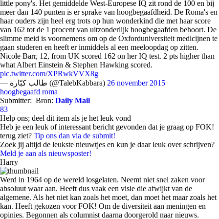
little pony's. Het gemiddelde West-Europese IQ zit rond de 100 en bij
meer dan 140 punten is er sprake van hoogbegaafdheid. De Roma's en
haar ouders zijn heel erg trots op hun wonderkind die met haar score
van 162 tot de 1 procent van uitzonderlijk hoogbegaafden behoort. De
slimme meid is voornemens om op de Oxforduniversiteit medicijnen te
gaan studeren en heeft er inmiddels al een meeloopdag op zitten.
Nicole Barr, 12, from UK scored 162 on her IQ test. 2 pts higher than
what Albert Einstein & Stephen Hawking scored.
pic.twitter.com/XPRwkVVX8g
— طالب كبّارة (@TalebKabbara)
26 november 2015
hoogbegaafd
roma
Submitter:
Bron:
Daily Mail
83
Help ons; deel dit item als je het leuk vond
Heb je een leuk of interessant bericht gevonden dat je graag op FOK!
terug ziet?
Tip ons dan via de submit!
Zoek jij altijd de leukste nieuwtjes en kun je daar leuk over schrijven?
Meld je aan als nieuwsposter!
Harry
Werd in 1964 op de wereld losgelaten. Neemt niet snel zaken voor
absoluut waar aan. Heeft dus vaak een visie die afwijkt van de
algemene. Als het niet kan zoals het moet, dan moet het maar zoals het
kan. Heeft gekozen voor FOK! Om de diversiteit aan meningen en
opinies. Begonnen als columnist daarna doorgerold naar nieuws.