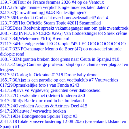
139
17:38
Tour de France femmes 2026 #4 op de Ventoux
21
17:37
Single mannen verplichtsingle moeders laten daten?
24
17:37
[Crowdfunding] #443 Rentestijgingen?
85
17:36
Hoe denkt God echt over homo-seksualiteit? deel 4
123
17:35
[Het Officiële Steam Topic #201] Steamrolled
1
17:35
Dries Roelvink spreekt vakantieganger aan om gele zwembroek
208
17:35
[INFLUENCERS #295] Van flodderslinger tot Shrek-crème
134
17:34
[Wielrennen #616] Brennan!
271
17:34
Het enige echte LEGO-topic #45 LEGOOOOOOOOOOO
124
17:33
NPO-manager Menno de Boer (47) op non-actief stuurde
dick-pic rond
108
17:33
Migranten breken door grens naar Ceuta in Spanje,l #10
72
17:32
Jonge Cambridge professor stapt op na claims over plagiaat en
leugens
95
17:31
Oorlog in Oekraïne #1318 Drone baby drone
165
17:30
Ajax is een parodie op een voetbalclub #7 Vuurwerkjes
6
17:29
Opmerkelijke foto's van Funda #243
43
17:29
[Eva vd Wijdeven] geruchten over dakloosheid
22
17:27
Op vakantie met (kleine) kinderen #30
10
17:26
Prijs Bar le duc rood in het buitenland
88
17:24
Overleden Acteurs & Actrices Deel #15
94
17:20
Nieuwe / verwachte boeken
79
17:19
De Bondgenoten Spoiler Topic #3
251
17:18
Totale zonsverduistering 12-08-2026 (Groenland, IJsland en
Spanje) #1