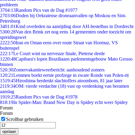
probleem
37
04:13
Random Pics van de Dag #1977
27
03:06
Doden bij Oekraïense droneaanvallen op Moskou en Sint-
Petersburg
34
01:01
Kind overleden na aanrijding door AH-bestelbus in Dordrecht
53
00:28
Van den Brink zet nog eens 14 gemeenten onder toezicht om
spreidingswet
22
22:50
Iran en Oman eens over route Straat van Hormuz, VS
buitenspel
2
22:17
Le Court wint na nerveuze finale, Pieterse derde
12
20:48
Capibara's lopen Braziliaans parlementsgebouw Mato Grosso
binnen
5
20:30
Zomervakantieweerbericht: aanhoudend zomers
1
20:21
Lemmen boekt eerste profzege in zware Ronde van Polen-rit
15
19:45
Hiroshima herdenkt slachtoffers atoombom, 81 jaar later
21
19:34
OM: vierde verdachte (18) vast op verdenking van beramen
aanslag
19
19:25
Random Pics van de Dag #1978
8
18:19
In Spider-Man: Brand New Day is Spidey echt weer Spidey
Forum
Forum
Scrollbar gebruiken
opslaan