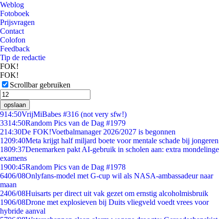
Weblog
Fotoboek
Prijsvragen
Contact
Colofon
Feedback
Tip de redactie
FOK!
FOK!
Scrollbar gebruiken
opslaan
9
14:50
VrijMiBabes #316 (not very sfw!)
33
14:50
Random Pics van de Dag #1979
2
14:30
De FOK!Voetbalmanager 2026/2027 is begonnen
12
09:40
Meta krijgt half miljard boete voor mentale schade bij jongeren
18
09:37
Denemarken pakt AI-gebruik in scholen aan: extra mondelinge
examens
19
00:45
Random Pics van de Dag #1978
64
06/08
Onlyfans-model met G-cup wil als NASA-ambassadeur naar
maan
24
06/08
Huisarts per direct uit vak gezet om ernstig alcoholmisbruik
19
06/08
Drone met explosieven bij Duits vliegveld voedt vrees voor
hybride aanval