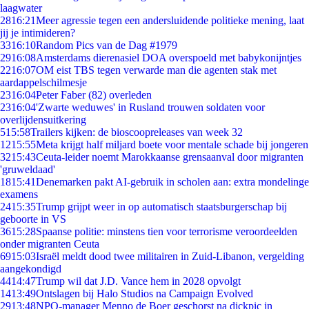
laagwater
28
16:21
Meer agressie tegen een andersluidende politieke mening, laat
jij je intimideren?
33
16:10
Random Pics van de Dag #1979
29
16:08
Amsterdams dierenasiel DOA overspoeld met babykonijntjes
22
16:07
OM eist TBS tegen verwarde man die agenten stak met
aardappelschilmesje
23
16:04
Peter Faber (82) overleden
23
16:04
'Zwarte weduwes' in Rusland trouwen soldaten voor
overlijdensuitkering
5
15:58
Trailers kijken: de bioscoopreleases van week 32
12
15:55
Meta krijgt half miljard boete voor mentale schade bij jongeren
32
15:43
Ceuta-leider noemt Marokkaanse grensaanval door migranten
'gruweldaad'
18
15:41
Denemarken pakt AI-gebruik in scholen aan: extra mondelinge
examens
24
15:35
Trump grijpt weer in op automatisch staatsburgerschap bij
geboorte in VS
36
15:28
Spaanse politie: minstens tien voor terrorisme veroordeelden
onder migranten Ceuta
69
15:03
Israël meldt dood twee militairen in Zuid-Libanon, vergelding
aangekondigd
44
14:47
Trump wil dat J.D. Vance hem in 2028 opvolgt
14
13:49
Ontslagen bij Halo Studios na Campaign Evolved
29
13:48
NPO-manager Menno de Boer geschorst na dickpic in