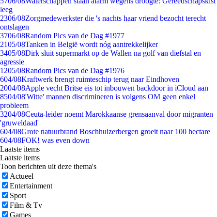
57
06/08
Waterschappen slaan alarm wegens droogte: Gereedschapskist
leeg
23
06/08
Zorgmedewerkster die 's nachts haar vriend bezocht terecht
ontslagen
37
06/08
Random Pics van de Dag #1977
21
05/08
Tanken in België wordt nóg aantrekkelijker
34
05/08
Dirk sluit supermarkt op de Wallen na golf van diefstal en
agressie
12
05/08
Random Pics van de Dag #1976
6
04/08
Kraftwerk brengt ruimteschip terug naar Eindhoven
20
04/08
Apple vecht Britse eis tot inbouwen backdoor in iCloud aan
85
04/08
'Witte' mannen discrimineren is volgens OM geen enkel
probleem
32
04/08
Ceuta-leider noemt Marokkaanse grensaanval door migranten
'gruweldaad'
6
04/08
Grote natuurbrand Boschhuizerbergen groeit naar 100 hectare
6
04/08
FOK! was even down
Laatste items
Laatste items
Toon berichten uit deze thema's
Actueel
Entertainment
Sport
Film & Tv
Games