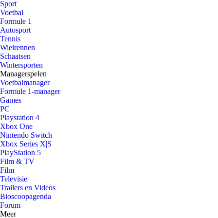
Sport
Voetbal
Formule 1
Autosport
Tennis
Wielrennen
Schaatsen
Wintersporten
Managerspelen
Voetbalmanager
Formule 1-manager
Games
PC
Playstation 4
Xbox One
Nintendo Switch
Xbox Series X|S
PlayStation 5
Film & TV
Film
Televisie
Trailers en Videos
Bioscoopagenda
Forum
Meer