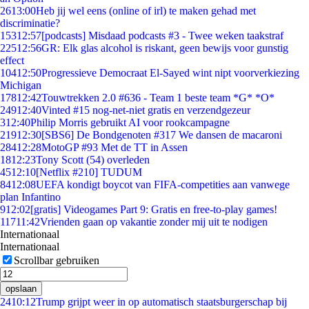
26
13:00
Heb jij wel eens (online of irl) te maken gehad met
discriminatie?
153
12:57
[podcasts] Misdaad podcasts #3 - Twee weken taakstraf
225
12:56
GR: Elk glas alcohol is riskant, geen bewijs voor gunstig
effect
104
12:50
Progressieve Democraat El-Sayed wint nipt voorverkiezing
Michigan
178
12:42
Touwtrekken 2.0 #636 - Team 1 beste team *G* *O*
249
12:40
Vinted #15 nog-net-niet gratis en verzendgezeur
3
12:40
Philip Morris gebruikt AI voor rookcampagne
219
12:30
[SBS6] De Bondgenoten #317 We dansen de macaroni
284
12:28
MotoGP #93 Met de TT in Assen
18
12:23
Tony Scott (54) overleden
45
12:10
[Netflix #210] TUDUM
84
12:08
UEFA kondigt boycot van FIFA-competities aan vanwege
plan Infantino
9
12:02
[gratis] Videogames Part 9: Gratis en free-to-play games!
117
11:42
Vrienden gaan op vakantie zonder mij uit te nodigen
Internationaal
Internationaal
Scrollbar gebruiken
opslaan
24
10:12
Trump grijpt weer in op automatisch staatsburgerschap bij