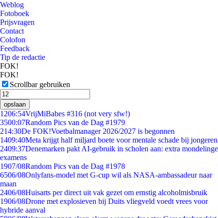
Weblog
Fotoboek
Prijsvragen
Contact
Colofon
Feedback
Tip de redactie
FOK!
FOK!
Scrollbar gebruiken
opslaan
12
06:54
VrijMiBabes #316 (not very sfw!)
35
00:07
Random Pics van de Dag #1979
2
14:30
De FOK!Voetbalmanager 2026/2027 is begonnen
14
09:40
Meta krijgt half miljard boete voor mentale schade bij jongeren
24
09:37
Denemarken pakt AI-gebruik in scholen aan: extra mondelinge
examens
19
07/08
Random Pics van de Dag #1978
65
06/08
Onlyfans-model met G-cup wil als NASA-ambassadeur naar
maan
24
06/08
Huisarts per direct uit vak gezet om ernstig alcoholmisbruik
19
06/08
Drone met explosieven bij Duits vliegveld voedt vrees voor
hybride aanval