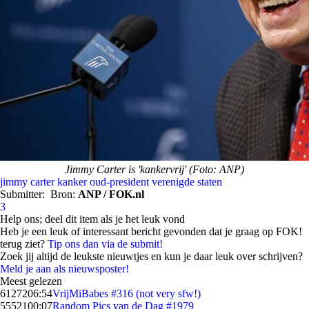
Jimmy Carter is 'kankervrij' (Foto: ANP)
jimmy carter
kanker
oud-president
verenigde staten
Submitter:
Bron:
ANP / FOK.nl
3
Help ons; deel dit item als je het leuk vond
Heb je een leuk of interessant bericht gevonden dat je graag op FOK!
terug ziet?
Tip ons dan via de submit!
Zoek jij altijd de leukste nieuwtjes en kun je daar leuk over schrijven?
Meld je aan als nieuwsposter!
Meest gelezen
61272
06:54
VrijMiBabes #316 (not very sfw!)
55521
00:07
Random Pics van de Dag #1979