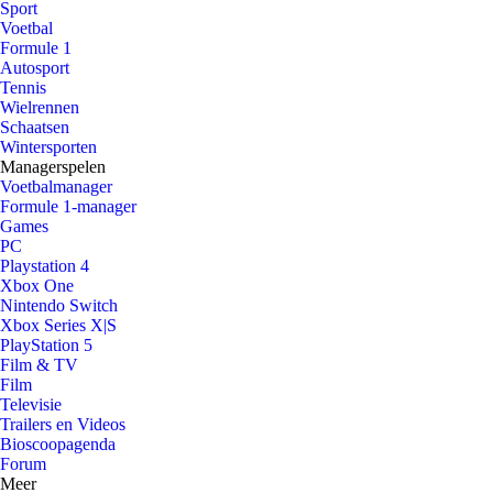
Sport
Voetbal
Formule 1
Autosport
Tennis
Wielrennen
Schaatsen
Wintersporten
Managerspelen
Voetbalmanager
Formule 1-manager
Games
PC
Playstation 4
Xbox One
Nintendo Switch
Xbox Series X|S
PlayStation 5
Film & TV
Film
Televisie
Trailers en Videos
Bioscoopagenda
Forum
Meer