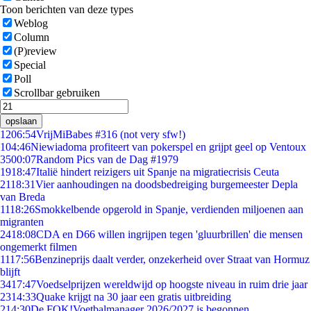
Toon berichten van deze types
Weblog
Column
(P)review
Special
Poll
Scrollbar gebruiken
opslaan
12
06:54
VrijMiBabes #316 (not very sfw!)
1
04:46
Niewiadoma profiteert van pokerspel en grijpt geel op Ventoux
35
00:07
Random Pics van de Dag #1979
19
18:47
Italië hindert reizigers uit Spanje na migratiecrisis Ceuta
21
18:31
Vier aanhoudingen na doodsbedreiging burgemeester Depla
van Breda
11
18:26
Smokkelbende opgerold in Spanje, verdienden miljoenen aan
migranten
24
18:08
CDA en D66 willen ingrijpen tegen 'gluurbrillen' die mensen
ongemerkt filmen
11
17:56
Benzineprijs daalt verder, onzekerheid over Straat van Hormuz
blijft
34
17:47
Voedselprijzen wereldwijd op hoogste niveau in ruim drie jaar
23
14:33
Quake krijgt na 30 jaar een gratis uitbreiding
2
14:30
De FOK!Voetbalmanager 2026/2027 is begonnen