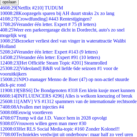
opslaan
46
08:29
[Netflix #210] TUDUM
100
08:28
Koopzegels sparen bij AH duurt straks 2x zo lang
41
08:27
[Crowdfunding] #443 Rentestijgingen?
17
08:26
Verander één letter. Expert # 75 (8 letters)
4
08:25
Weer een parkeergarage dicht in Dordrecht, auto's zo snel
mogelijk weg
10
08:25
Bezoeker verliest deel van vinger in waterattractie Walibi
Holland
52
08:24
Verander één letter: Expert #143 (9 letters)
145
08:23
Verander één letter: Expert #91 (10 letters)
124
08:23
[Het Officiële Steam Topic #201] Steamrolled
253
08:22
[Videoland] B&B vol liefde 6de seizoen #1 voor de
vooruitkijkers
150
08:21
NPO-manager Menno de Boer (47) op non-actief stuurde
dick-pic rond
119
08:19
[SBS6] De Bondgenoten #318 Een klein kusje moet kunnen
66
08:14
[INFLUENCERS #296] Alles is welkom kneuzing of breuk
256
08:11
[AMV] VS #1312 spammers van de internationale rechtsorde
74
08:08
Afvallen met injecties #4
50
08:08
Eeuwig voortleven
47
08:07
Trump wil dat J.D. Vance hem in 2028 opvolgt
93
08:05
Vrouwen willen geen man meer #30
120
08:03
Het RLS Social Media-topic #160 Zonder Kolonel!!
77
08:00
Techniekles verdwijnt uit onderbouw: maar half zo veel uren