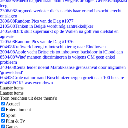
59
06/08
Waterschappen slaan alarm wegens droogte: Gereedschapskist
leeg
23
06/08
Zorgmedewerkster die 's nachts haar vriend bezocht terecht
ontslagen
38
06/08
Random Pics van de Dag #1977
21
05/08
Tanken in België wordt nóg aantrekkelijker
34
05/08
Dirk sluit supermarkt op de Wallen na golf van diefstal en
agressie
12
05/08
Random Pics van de Dag #1976
6
04/08
Kraftwerk brengt ruimteschip terug naar Eindhoven
20
04/08
Apple vecht Britse eis tot inbouwen backdoor in iCloud aan
85
04/08
'Witte' mannen discrimineren is volgens OM geen enkel
probleem
34
04/08
Ceuta-leider noemt Marokkaanse grensaanval door migranten
'gruweldaad'
6
04/08
Grote natuurbrand Boschhuizerbergen groeit naar 100 hectare
6
04/08
FOK! was even down
Laatste items
Laatste items
Toon berichten uit deze thema's
Actueel
Entertainment
Sport
Film & Tv
Games