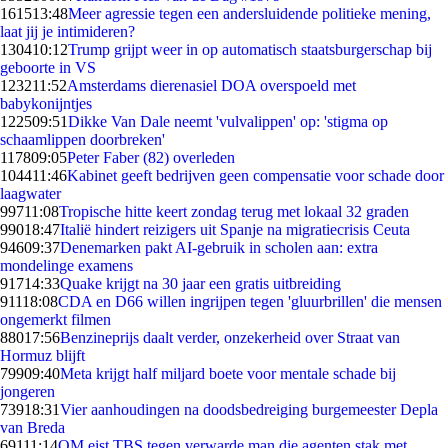
1615
13:48
Meer agressie tegen een andersluidende politieke mening,
laat jij je intimideren?
1304
10:12
Trump grijpt weer in op automatisch staatsburgerschap bij
geboorte in VS
1232
11:52
Amsterdams dierenasiel DOA overspoeld met
babykonijntjes
1225
09:51
Dikke Van Dale neemt 'vulvalippen' op: 'stigma op
schaamlippen doorbreken'
1178
09:05
Peter Faber (82) overleden
1044
11:46
Kabinet geeft bedrijven geen compensatie voor schade door
laagwater
997
11:08
Tropische hitte keert zondag terug met lokaal 32 graden
990
18:47
Italië hindert reizigers uit Spanje na migratiecrisis Ceuta
946
09:37
Denemarken pakt AI-gebruik in scholen aan: extra
mondelinge examens
917
14:33
Quake krijgt na 30 jaar een gratis uitbreiding
911
18:08
CDA en D66 willen ingrijpen tegen 'gluurbrillen' die mensen
ongemerkt filmen
880
17:56
Benzineprijs daalt verder, onzekerheid over Straat van
Hormuz blijft
799
09:40
Meta krijgt half miljard boete voor mentale schade bij
jongeren
739
18:31
Vier aanhoudingen na doodsbedreiging burgemeester Depla
van Breda
691
11:14
OM eist TBS tegen verwarde man die agenten stak met