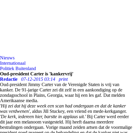
Nieuws
Internationaal
Politiek Buitenland
Oud-president Carter is 'kankervrij'
Redactie
07-12-2015 03:14
print
Oud-president Jimmy Carter van de Verenigde Staten is vrij van
kanker. De 91-jarige Carter zei dit zelf in een aankondiging op de
zondagsschool in Plains, Georgia, waar hij een les gaf. Dat melden
Amerikaanse media.
'Hij zei dat hij deze week een scan had ondergaan en dat de kanker
was verdwenen'
, aldus Jill Stuckey, een vriend en mede-kerkganger.
'De kerk, iedereen hier, barstte in applaus uit.'
Bij Carter werd eerder
dit jaar een melanoom vastgesteld. Hij heeft daarna meerdere
bestralingen ondergaan. Vorige maand zeiden artsen dat de voormalige
president goed reageert op de behandeling en dat de kanker niet was