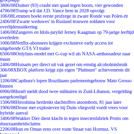
38
06/08
Duitser (93) crasht met quad tegen boom, vier gewonden
47
06/08
Trump wil dat J.D. Vance hem in 2028 opvolgt
1
06/08
Lemmen boekt eerste profzege in zware Ronde van Polen-rit
24
06/08
'Zwarte weduwes' in Rusland trouwen soldaten voor
overlijdensuitkering
14
06/08
Zangeres en Idols-jurylid Jerney Kaagman op 79-jarige leeftijd
overleden
10
06/08
Netflix-abonnees krijgen exclusieve early access tot
uitgebreide GTA VI trailer
65
06/08
Onlyfans-model met G-cup wil als NASA-ambassadeur naar
maan
24
06/08
Huisarts per direct uit vak gezet om ernstig alcoholmisbruik
3
06/08
XBOX platform krijgt zijn eigen "Platinum" achievements dit
jaar
12
06/08
Capibara's lopen Braziliaans parlementsgebouw Mato Grosso
binnen
69
06/08
Israël meldt dood twee militairen in Zuid-Libanon, vergelding
aangekondigd
15
06/08
Hiroshima herdenkt slachtoffers atoombom, 81 jaar later
19
06/08
Drone met explosieven bij Duits vliegveld voedt vrees voor
hybride aanval
34
06/08
Wakker Dier dient klacht in tegen insectenfabriek Protix om
duurzaamheidsclaims
22
06/08
Iran en Oman eens over route Straat van Hormuz, VS