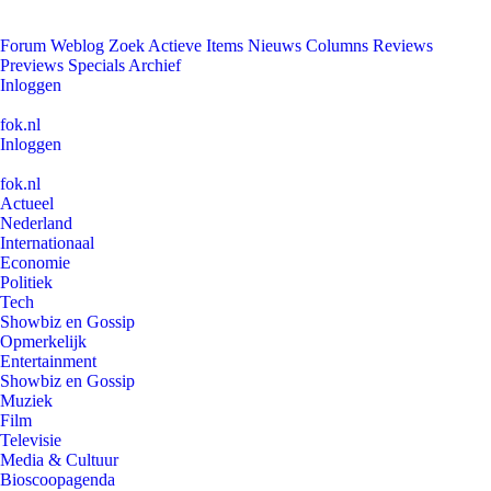
Forum
Weblog
Zoek
Actieve Items
Nieuws
Columns
Reviews
Previews
Specials
Archief
Inloggen
fok.nl
Inloggen
fok.nl
Actueel
Nederland
Internationaal
Economie
Politiek
Tech
Showbiz en Gossip
Opmerkelijk
Entertainment
Showbiz en Gossip
Muziek
Film
Televisie
Media & Cultuur
Bioscoopagenda