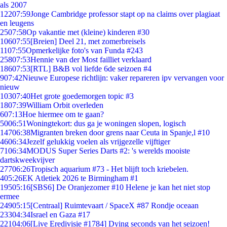
als 2007
122
07:59
Jonge Cambridge professor stapt op na claims over plagiaat
en leugens
25
07:58
Op vakantie met (kleine) kinderen #30
106
07:55
[Breien] Deel 21, met zomerbreisels
11
07:55
Opmerkelijke foto's van Funda #243
258
07:53
Hennie van der Most failliet verklaard
186
07:53
[RTL] B&B vol liefde 6de seizoen #4
9
07:42
Nieuwe Europese richtlijn: vaker repareren ipv vervangen voor
nieuw
103
07:40
Het grote goedemorgen topic #3
18
07:39
William Orbit overleden
6
07:13
Hoe hiermee om te gaan?
50
06:51
Woningtekort: dus ga je woningen slopen, logisch
147
06:38
Migranten breken door grens naar Ceuta in Spanje,l #10
46
06:34
Jezelf gelukkig voelen als vrijgezelle vijftiger
71
06:34
MODUS Super Series Darts #2: 's werelds mooiste
dartskweekvijver
277
06:26
Tropisch aquarium #73 - Het blijft toch kriebelen.
4
05:26
EK Atletiek 2026 te Birmingham #1
195
05:16
[SBS6] De Oranjezomer #10 Helene je kan het niet stop
ermee
249
05:15
[Centraal] Ruimtevaart / SpaceX #87 Rondje oceaan
233
04:34
Israel en Gaza #17
221
04:06
[Live Eredivisie #1784] Dying seconds van het seizoen!