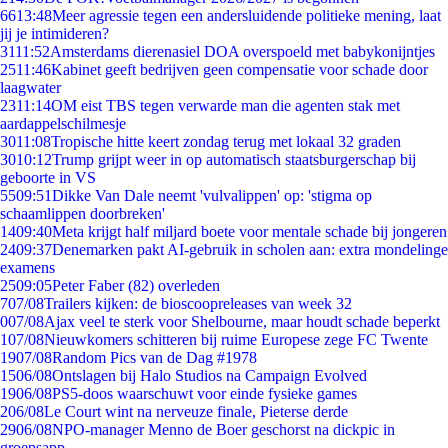
66
13:48
Meer agressie tegen een andersluidende politieke mening, laat
jij je intimideren?
31
11:52
Amsterdams dierenasiel DOA overspoeld met babykonijntjes
25
11:46
Kabinet geeft bedrijven geen compensatie voor schade door
laagwater
23
11:14
OM eist TBS tegen verwarde man die agenten stak met
aardappelschilmesje
30
11:08
Tropische hitte keert zondag terug met lokaal 32 graden
30
10:12
Trump grijpt weer in op automatisch staatsburgerschap bij
geboorte in VS
55
09:51
Dikke Van Dale neemt 'vulvalippen' op: 'stigma op
schaamlippen doorbreken'
14
09:40
Meta krijgt half miljard boete voor mentale schade bij jongeren
24
09:37
Denemarken pakt AI-gebruik in scholen aan: extra mondelinge
examens
25
09:05
Peter Faber (82) overleden
7
07/08
Trailers kijken: de bioscoopreleases van week 32
0
07/08
Ajax veel te sterk voor Shelbourne, maar houdt schade beperkt
1
07/08
Nieuwkomers schitteren bij ruime Europese zege FC Twente
19
07/08
Random Pics van de Dag #1978
15
06/08
Ontslagen bij Halo Studios na Campaign Evolved
19
06/08
PS5-doos waarschuwt voor einde fysieke games
2
06/08
Le Court wint na nerveuze finale, Pieterse derde
29
06/08
NPO-manager Menno de Boer geschorst na dickpic in
groepsapp