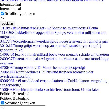
Internationaal
Internationaal
Scrollbar gebruiken
opslaan
19
18:47
Italië hindert reizigers uit Spanje na migratiecrisis Ceuta
11
18:26
Smokkelbende opgerold in Spanje, verdienden miljoenen aan
migranten
34
17:47
Voedselprijzen wereldwijd op hoogste niveau in ruim drie jaar
30
10:12
Trump grijpt weer in op automatisch staatsburgerschap bij
geboorte in VS
14
09:40
Meta krijgt half miljard boete voor mentale schade bij jongeren
24
09:37
Denemarken pakt AI-gebruik in scholen aan: extra mondelinge
examens
47
06/08
Trump wil dat J.D. Vance hem in 2028 opvolgt
24
06/08
'Zwarte weduwes' in Rusland trouwen soldaten voor
overlijdensuitkering
69
06/08
Israël meldt dood twee militairen in Zuid-Libanon, vergelding
aangekondigd
15
06/08
Hiroshima herdenkt slachtoffers atoombom, 81 jaar later
Politiek Buitenland
Politiek Buitenland
Scrollbar gebruiken