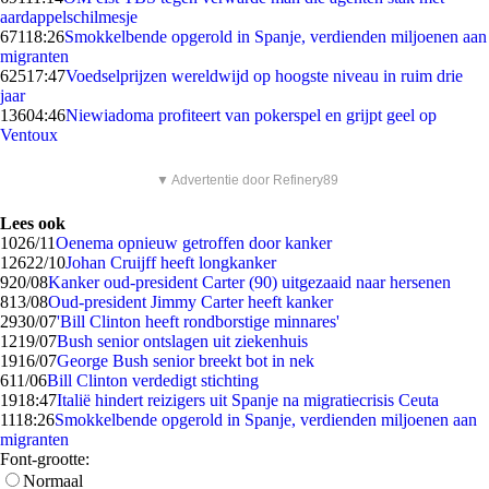
aardappelschilmesje
671
18:26
Smokkelbende opgerold in Spanje, verdienden miljoenen aan
migranten
625
17:47
Voedselprijzen wereldwijd op hoogste niveau in ruim drie
jaar
136
04:46
Niewiadoma profiteert van pokerspel en grijpt geel op
Ventoux
▼ Advertentie door Refinery89
Lees ook
10
26/11
Oenema opnieuw getroffen door kanker
126
22/10
Johan Cruijff heeft longkanker
9
20/08
Kanker oud-president Carter (90) uitgezaaid naar hersenen
8
13/08
Oud-president Jimmy Carter heeft kanker
29
30/07
'Bill Clinton heeft rondborstige minnares'
12
19/07
Bush senior ontslagen uit ziekenhuis
19
16/07
George Bush senior breekt bot in nek
6
11/06
Bill Clinton verdedigt stichting
19
18:47
Italië hindert reizigers uit Spanje na migratiecrisis Ceuta
11
18:26
Smokkelbende opgerold in Spanje, verdienden miljoenen aan
migranten
Font-grootte:
Normaal