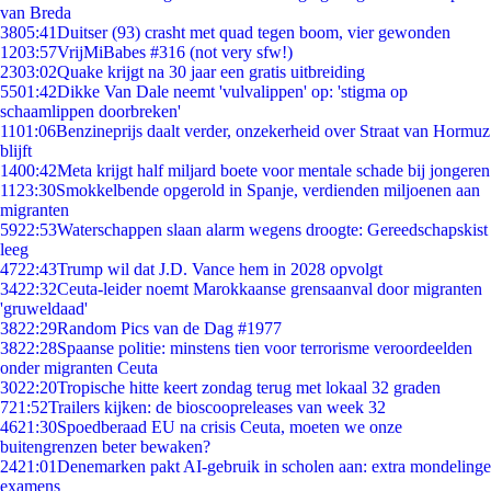
van Breda
38
05:41
Duitser (93) crasht met quad tegen boom, vier gewonden
12
03:57
VrijMiBabes #316 (not very sfw!)
23
03:02
Quake krijgt na 30 jaar een gratis uitbreiding
55
01:42
Dikke Van Dale neemt 'vulvalippen' op: 'stigma op
schaamlippen doorbreken'
11
01:06
Benzineprijs daalt verder, onzekerheid over Straat van Hormuz
blijft
14
00:42
Meta krijgt half miljard boete voor mentale schade bij jongeren
11
23:30
Smokkelbende opgerold in Spanje, verdienden miljoenen aan
migranten
59
22:53
Waterschappen slaan alarm wegens droogte: Gereedschapskist
leeg
47
22:43
Trump wil dat J.D. Vance hem in 2028 opvolgt
34
22:32
Ceuta-leider noemt Marokkaanse grensaanval door migranten
'gruweldaad'
38
22:29
Random Pics van de Dag #1977
38
22:28
Spaanse politie: minstens tien voor terrorisme veroordeelden
onder migranten Ceuta
30
22:20
Tropische hitte keert zondag terug met lokaal 32 graden
7
21:52
Trailers kijken: de bioscoopreleases van week 32
46
21:30
Spoedberaad EU na crisis Ceuta, moeten we onze
buitengrenzen beter bewaken?
24
21:01
Denemarken pakt AI-gebruik in scholen aan: extra mondelinge
examens