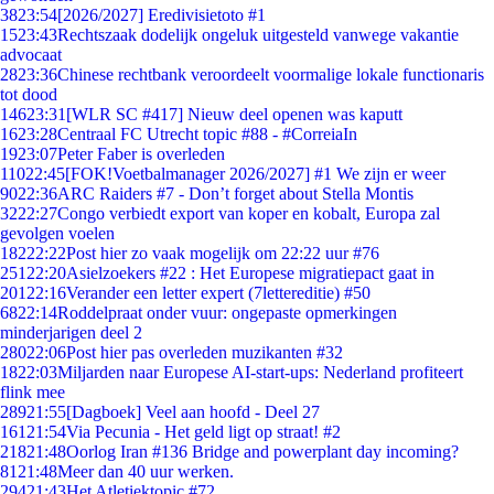
38
23:54
[2026/2027] Eredivisietoto #1
15
23:43
Rechtszaak dodelijk ongeluk uitgesteld vanwege vakantie
advocaat
28
23:36
Chinese rechtbank veroordeelt voormalige lokale functionaris
tot dood
146
23:31
[WLR SC #417] Nieuw deel openen was kaputt
16
23:28
Centraal FC Utrecht topic #88 - #CorreiaIn
19
23:07
Peter Faber is overleden
110
22:45
[FOK!Voetbalmanager 2026/2027] #1 We zijn er weer
90
22:36
ARC Raiders #7 - Don’t forget about Stella Montis
32
22:27
Congo verbiedt export van koper en kobalt, Europa zal
gevolgen voelen
182
22:22
Post hier zo vaak mogelijk om 22:22 uur #76
251
22:20
Asielzoekers #22 : Het Europese migratiepact gaat in
201
22:16
Verander een letter expert (7lettereditie) #50
68
22:14
Roddelpraat onder vuur: ongepaste opmerkingen
minderjarigen deel 2
280
22:06
Post hier pas overleden muzikanten #32
18
22:03
Miljarden naar Europese AI-start-ups: Nederland profiteert
flink mee
289
21:55
[Dagboek] Veel aan hoofd - Deel 27
161
21:54
Via Pecunia - Het geld ligt op straat! #2
218
21:48
Oorlog Iran #136 Bridge and powerplant day incoming?
81
21:48
Meer dan 40 uur werken.
294
21:43
Het Atletiektopic #72