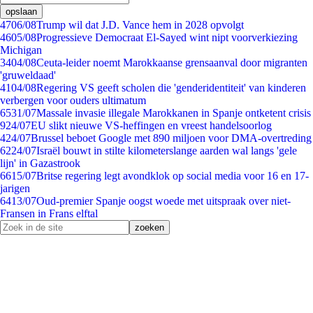
opslaan
47
06/08
Trump wil dat J.D. Vance hem in 2028 opvolgt
46
05/08
Progressieve Democraat El-Sayed wint nipt voorverkiezing
Michigan
34
04/08
Ceuta-leider noemt Marokkaanse grensaanval door migranten
'gruweldaad'
41
04/08
Regering VS geeft scholen die 'genderidentiteit' van kinderen
verbergen voor ouders ultimatum
65
31/07
Massale invasie illegale Marokkanen in Spanje ontketent crisis
9
24/07
EU slikt nieuwe VS-heffingen en vreest handelsoorlog
4
24/07
Brussel beboet Google met 890 miljoen voor DMA-overtreding
62
24/07
Israël bouwt in stilte kilometerslange aarden wal langs 'gele
lijn' in Gazastrook
66
15/07
Britse regering legt avondklok op social media voor 16 en 17-
jarigen
64
13/07
Oud-premier Spanje oogst woede met uitspraak over niet-
Fransen in Frans elftal