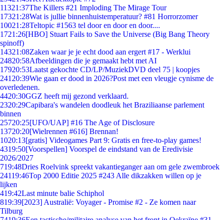
113
21:37
The Killers #21 Imploding The Mirage Tour
173
21:28
Wat is jullie binnenhuistemperatuur? #81 Horrorzomer
100
21:28
Teltopic #1563 tel door en door en door....
17
21:26
[HBO] Stuart Fails to Save the Universe (Big Bang Theory
spinoff)
143
21:08
Zaken waar je je echt dood aan ergert #17 - Werklui
248
20:58
Afbeeldingen die je gemaakt hebt met AI
179
20:53
Laatst gekochte CD/LP/MuziekDVD deel 75 | koopjes
241
20:39
Wie gaan er dood in 2026?Post met een vleugje cynisme de
overledenen.
44
20:30
GGZ heeft mij gezond verklaard.
23
20:29
Capibara's wandelen doodleuk het Braziliaanse parlement
binnen
257
20:25
[UFO/UAP] #16 The Age of Disclosure
137
20:20
[Wielrennen #616] Brennan!
10
20:13
[gratis] Videogames Part 9: Gratis en free-to-play games!
43
19:50
[Voorspellen] Voorspel de eindstand van de Eredivisie
2026/2027
7
19:48
Dries Roelvink spreekt vakantieganger aan om gele zwembroek
241
19:46
Top 2000 Editie 2025 #243 Alle dikzakken willen op je
lijken
4
19:42
Last minute balie Schiphol
8
19:39
[2023] Australië: Voyager - Promise #2 - Ze komen naar
Tilburg
74
19:36
Een tactische/militaire analyse van het front in Oekraïne #31