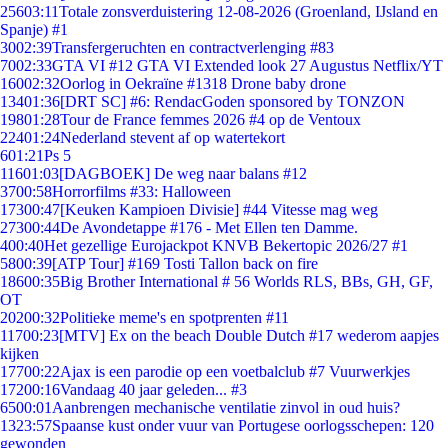
256
03:11
Totale zonsverduistering 12-08-2026 (Groenland, IJsland en
Spanje) #1
30
02:39
Transfergeruchten en contractverlenging #83
70
02:33
GTA VI #12 GTA VI Extended look 27 Augustus Netflix/YT
160
02:32
Oorlog in Oekraïne #1318 Drone baby drone
134
01:36
[DRT SC] #6: RendacGoden sponsored by TONZON
198
01:28
Tour de France femmes 2026 #4 op de Ventoux
224
01:24
Nederland stevent af op watertekort
6
01:21
Ps 5
116
01:03
[DAGBOEK] De weg naar balans #12
37
00:58
Horrorfilms #33: Halloween
173
00:47
[Keuken Kampioen Divisie] #44 Vitesse mag weg
273
00:44
De Avondetappe #176 - Met Ellen ten Damme.
4
00:40
Het gezellige Eurojackpot KNVB Bekertopic 2026/27 #1
58
00:39
[ATP Tour] #169 Tosti Tallon back on fire
186
00:35
Big Brother International # 56 Worlds RLS, BBs, GH, GF,
OT
202
00:32
Politieke meme's en spotprenten #11
117
00:23
[MTV] Ex on the beach Double Dutch #17 wederom aapjes
kijken
177
00:22
Ajax is een parodie op een voetbalclub #7 Vuurwerkjes
172
00:16
Vandaag 40 jaar geleden... #3
65
00:01
Aanbrengen mechanische ventilatie zinvol in oud huis?
13
23:57
Spaanse kust onder vuur van Portugese oorlogsschepen: 120
gewonden