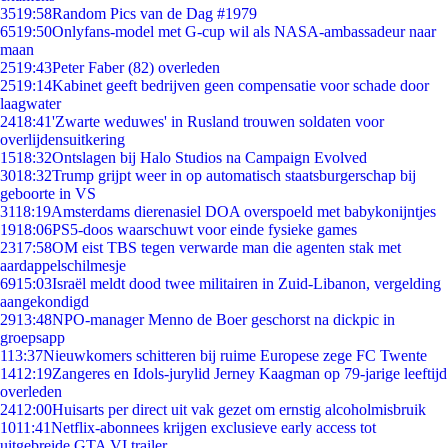
35
19:58
Random Pics van de Dag #1979
65
19:50
Onlyfans-model met G-cup wil als NASA-ambassadeur naar
maan
25
19:43
Peter Faber (82) overleden
25
19:14
Kabinet geeft bedrijven geen compensatie voor schade door
laagwater
24
18:41
'Zwarte weduwes' in Rusland trouwen soldaten voor
overlijdensuitkering
15
18:32
Ontslagen bij Halo Studios na Campaign Evolved
30
18:32
Trump grijpt weer in op automatisch staatsburgerschap bij
geboorte in VS
31
18:19
Amsterdams dierenasiel DOA overspoeld met babykonijntjes
19
18:06
PS5-doos waarschuwt voor einde fysieke games
23
17:58
OM eist TBS tegen verwarde man die agenten stak met
aardappelschilmesje
69
15:03
Israël meldt dood twee militairen in Zuid-Libanon, vergelding
aangekondigd
29
13:48
NPO-manager Menno de Boer geschorst na dickpic in
groepsapp
1
13:37
Nieuwkomers schitteren bij ruime Europese zege FC Twente
14
12:19
Zangeres en Idols-jurylid Jerney Kaagman op 79-jarige leeftijd
overleden
24
12:00
Huisarts per direct uit vak gezet om ernstig alcoholmisbruik
10
11:41
Netflix-abonnees krijgen exclusieve early access tot
uitgebreide GTA VI trailer