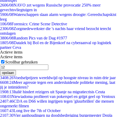
buitenspel
26
06/08
NAVO zet wegens Russische provocatie 250% meer
gevechtsvliegtuigen in
59
06/08
Waterschappen slaan alarm wegens droogte: Gereedschapskist
leeg
1
06/08
Forensics: Crime Scene Detective
23
06/08
Zorgmedewerkster die 's nachts haar vriend bezocht terecht
ontslagen
38
06/08
Random Pics van de Dag #1977
18
05/08
Datalek bij Bol en de Bijenkorf na cyberaanval op logistiek
partner Ceva
Actieve items
Actieve items
Scrollbar gebruiken
opslaan
34
08:26
Voedselprijzen wereldwijd op hoogste niveau in ruim drie jaar
66
08:24
Meer agressie tegen een andersluidende politieke mening, laat
jij je intimideren?
19
08:13
Italië hindert reizigers uit Spanje na migratiecrisis Ceuta
1
08:03
Niewiadoma profiteert van pokerspel en grijpt geel op Ventoux
24
07:46
CDA en D66 willen ingrijpen tegen 'gluurbrillen' die mensen
ongemerkt filmen
16
07:43
Long live the 7th of October
21
07:30
Vier aanhoudingen na doodsbedreiging burgemeester Depla