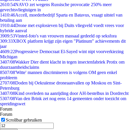
26
10:54
NAVO zet wegens Russische provocatie 250% meer
gevechtsvliegtuigen in
14
10:46
Accell, moederbedrijf Sparta en Batavus, vraagt uitstel van
betaling aan
19
10:44
Drone met explosieven bij Duits vliegveld voedt vrees voor
hybride aanval
39
09:53
Vinted-foto's van vrouwen massaal gedeeld op seksfora
3
09:33
XBOX platform krijgt zijn eigen "Platinum" achievements dit
jaar
46
09:22
Progressieve Democraat El-Sayed wint nipt voorverkiezing
Michigan
34
07/08
Wakker Dier dient klacht in tegen insectenfabriek Protix om
duurzaamheidsclaims
85
07/08
'Witte' mannen discrimineren is volgens OM geen enkel
probleem
27
07/08
Doden bij Oekraïense droneaanvallen op Moskou en Sint-
Petersburg
34
07/08
Kind overleden na aanrijding door AH-bestelbus in Dordrecht
53
07/08
Van den Brink zet nog eens 14 gemeenten onder toezicht om
spreidingswet
Forum
Forum
Scrollbar gebruiken